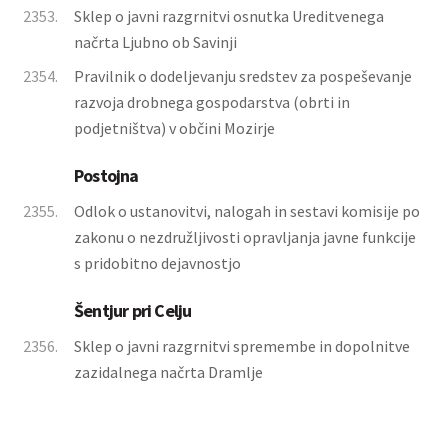
2353.
Sklep o javni razgrnitvi osnutka Ureditvenega
načrta Ljubno ob Savinji
2354.
Pravilnik o dodeljevanju sredstev za pospeševanje
razvoja drobnega gospodarstva (obrti in
podjetništva) v občini Mozirje
Postojna
2355.
Odlok o ustanovitvi, nalogah in sestavi komisije po
zakonu o nezdružljivosti opravljanja javne funkcije
s pridobitno dejavnostjo
Šentjur pri Celju
2356.
Sklep o javni razgrnitvi spremembe in dopolnitve
zazidalnega načrta Dramlje