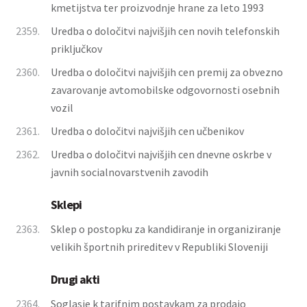
kmetijstva ter proizvodnje hrane za leto 1993
2359.
Uredba o določitvi najvišjih cen novih telefonskih
priključkov
2360.
Uredba o določitvi najvišjih cen premij za obvezno
zavarovanje avtomobilske odgovornosti osebnih
vozil
2361.
Uredba o določitvi najvišjih cen učbenikov
2362.
Uredba o določitvi najvišjih cen dnevne oskrbe v
javnih socialnovarstvenih zavodih
Sklepi
2363.
Sklep o postopku za kandidiranje in organiziranje
velikih športnih prireditev v Republiki Sloveniji
Drugi akti
2364.
Soglasje k tarifnim postavkam za prodajo