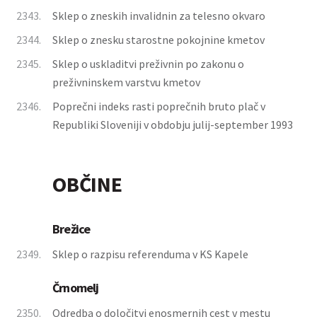
2343.
Sklep o zneskih invalidnin za telesno okvaro
2344.
Sklep o znesku starostne pokojnine kmetov
2345.
Sklep o uskladitvi preživnin po zakonu o
preživninskem varstvu kmetov
2346.
Poprečni indeks rasti poprečnih bruto plač v
Republiki Sloveniji v obdobju julij-september 1993
OBČINE
Brežice
2349.
Sklep o razpisu referenduma v KS Kapele
Črnomelj
2350.
Odredba o določitvi enosmernih cest v mestu