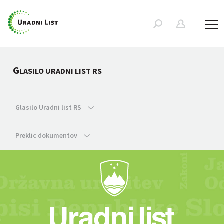
G
LASILO URADNI LIST RS
Glasilo Uradni list RS
Preklic dokumentov