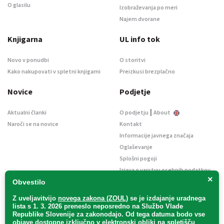
O glasilu
Izobraževanja po meri
Najem dvorane
Knjigarna
UL info tok
Novo v ponudbi
O storitvi
Kako nakupovati v spletni knjigarni
Preizkusi brezplačno
Novice
Podjetje
|
Aktualni članki
O podjetju
About
Naroči se na novice
Kontakt
Informacije javnega značaja
Oglaševanje
Splošni pogoji
Izjava o varstvu osebnih podatkov
×
E-dražbe
Obvestilo
Z uveljavitvijo
novega zakona (ZOUL)
se je
izdajanje uradnega
lista s 1. 3. 2026 preneslo
neposredno
na Službo Vlade
Republike Slovenije za zakonodajo
. Od tega datuma bodo vse
objave dostopne izključno v elektronski obliki na spletišču