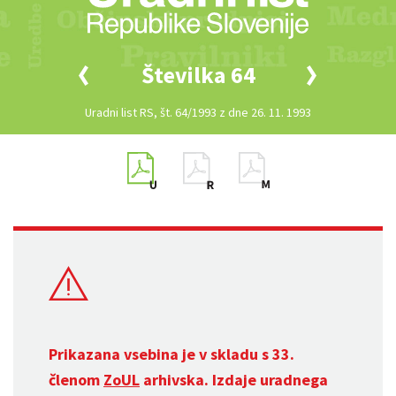
Številka 64
Uradni list RS, št. 64/1993 z dne 26. 11. 1993
Prikazana vsebina je v skladu s 33.
členom
ZoUL
arhivska. Izdaje uradnega