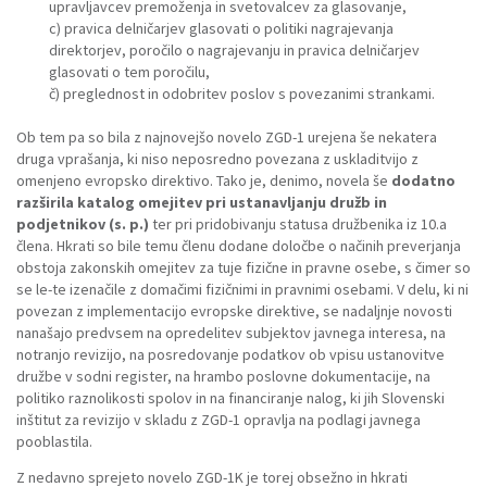
upravljavcev premoženja in svetovalcev za glasovanje,
c) pravica delničarjev glasovati o politiki nagrajevanja
direktorjev, poročilo o nagrajevanju in pravica delničarjev
glasovati o tem poročilu,
č) preglednost in odobritev poslov s povezanimi strankami.
Ob tem pa so bila z najnovejšo novelo ZGD-1 urejena še nekatera
druga vprašanja, ki niso neposredno povezana z uskladitvijo z
omenjeno evropsko direktivo. Tako je, denimo, novela še
dodatno
razširila katalog omejitev pri ustanavljanju družb in
podjetnikov (s. p.)
ter pri pridobivanju statusa družbenika iz 10.a
člena. Hkrati so bile temu členu dodane določbe o načinih preverjanja
obstoja zakonskih omejitev za tuje fizične in pravne osebe, s čimer so
se le-te izenačile z domačimi fizičnimi in pravnimi osebami. V delu, ki ni
povezan z implementacijo evropske direktive, se nadaljnje novosti
nanašajo predvsem na opredelitev subjektov javnega interesa, na
notranjo revizijo, na posredovanje podatkov ob vpisu ustanovitve
družbe v sodni register, na hrambo poslovne dokumentacije, na
politiko raznolikosti spolov in na financiranje nalog, ki jih Slovenski
inštitut za revizijo v skladu z ZGD-1 opravlja na podlagi javnega
pooblastila.
Z nedavno sprejeto novelo ZGD-1K je torej obsežno in hkrati