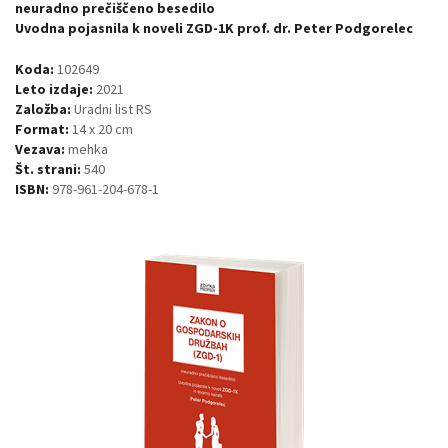
neuradno prečiščeno besedilo
Uvodna pojasnila k noveli ZGD-1K prof. dr. Peter Podgorelec
Koda:
102649
Leto izdaje:
2021
Založba:
Uradni list RS
Format:
14 x 20 cm
Vezava:
mehka
Št. strani:
540
ISBN:
978-961-204-678-1