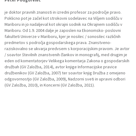
je doktor pravnih znanosti in izredni profesor za področje pravo.
Poklicno pot je začel kot strokovni sodelavec na Višjem sodišču v
Mariboru in jo nadaljeval kot okrajni sodnik na Okrajnem sodišču v
Mariboru. Od 1.9. 2004 dalje je zaposlen na Ekonomsko- poslovni
fakulteti Univerze v Mariboru, kjer je nosilec / sonosilec različnih
predmetov s področja gospodarskega prava. Znanstveno-
raziskovalno se ukvarja predvsem s korporacijskim pravom. Je avtor
/ soavtor številnih znanstvenih člankov in monografij, med drugim je
eden od komentatorjev Velikega komentarja Zakona o gospodarskih
družbah (GV Založba, 2014), avtor knjige Informacijske pravice
družbenikov (GV Založba, 2007) ter soavtor knjig Družba z omejeno
odgovornostjo (GV Založba, 2009), Nadzorni sveti in upravni odbori
(GV Založba, 2010), in Koncerni (GV Založba, 2021).