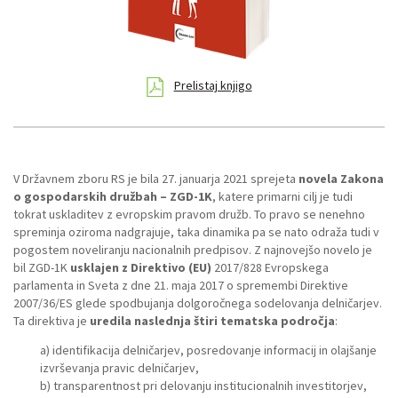
Prelistaj knjigo
V Državnem zboru RS je bila 27. januarja 2021 sprejeta
novela Zakona
o gospodarskih družbah – ZGD-1K
, katere primarni cilj je tudi
tokrat uskladitev z evropskim pravom družb. To pravo se nenehno
spreminja oziroma nadgrajuje, taka dinamika pa se nato odraža tudi v
pogostem noveliranju nacionalnih predpisov. Z najnovejšo novelo je
bil ZGD-1K
usklajen z Direktivo (EU)
2017/828 Evropskega
parlamenta in Sveta z dne 21. maja 2017 o spremembi Direktive
2007/36/ES glede spodbujanja dolgoročnega sodelovanja delničarjev.
Ta direktiva je
uredila naslednja štiri tematska področja
:
a) identifikacija delničarjev, posredovanje informacij in olajšanje
izvrševanja pravic delničarjev,
b) transparentnost pri delovanju institucionalnih investitorjev,