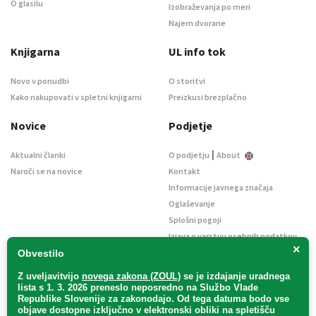
O glasilu
Izobraževanja po meri
Najem dvorane
Knjigarna
UL info tok
Novo v ponudbi
O storitvi
Kako nakupovati v spletni knjigarni
Preizkusi brezplačno
Novice
Podjetje
|
Aktualni članki
O podjetju
About
Naroči se na novice
Kontakt
Informacije javnega značaja
Oglaševanje
Splošni pogoji
Izjava o varstvu osebnih podatkov
×
E-dražbe
Obvestilo
Z uveljavitvijo
novega zakona (ZOUL)
se je
izdajanje uradnega
lista s 1. 3. 2026 preneslo
neposredno
na Službo Vlade
Republike Slovenije za zakonodajo
. Od tega datuma bodo vse
objave dostopne izključno v elektronski obliki na spletišču