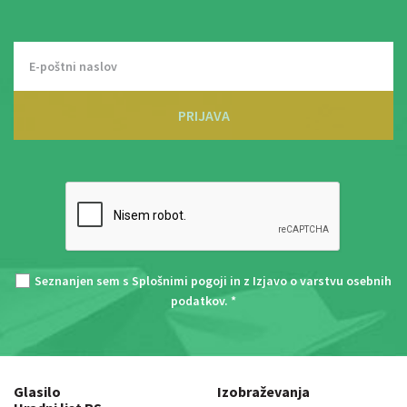
PRIJAVA
Seznanjen sem s
Splošnimi pogoji
in z
Izjavo o varstvu osebnih
podatkov
. *
Glasilo
Izobraževanja