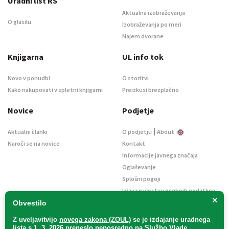
Uradni list RS
Aktualna izobraževanja
O glasilu
Izobraževanja po meri
Najem dvorane
Knjigarna
UL info tok
Novo v ponudbi
O storitvi
Kako nakupovati v spletni knjigarni
Preizkusi brezplačno
Novice
Podjetje
|
Aktualni članki
O podjetju
About
Naroči se na novice
Kontakt
Informacije javnega značaja
Oglaševanje
Splošni pogoji
Izjava o varstvu osebnih podatkov
×
E-dražbe
Obvestilo
Z uveljavitvijo
novega zakona (ZOUL)
se je
izdajanje uradnega
lista s 1. 3. 2026 preneslo
neposredno
na Službo Vlade