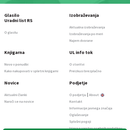
Glasilo
Izobraževanja
Uradni list RS
Aktualna izobraževanja
O glasilu
Izobraževanja po meri
Najem dvorane
Knjigarna
UL info tok
Novo v ponudbi
O storitvi
Kako nakupovati v spletni knjigarni
Preizkusi brezplačno
Novice
Podjetje
|
Aktualni članki
O podjetju
About
Naroči se na novice
Kontakt
Informacije javnega značaja
Oglaševanje
Splošni pogoji
Izjava o varstvu osebnih podatkov