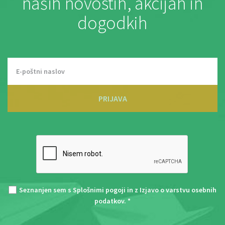
naših novostih, akcijah in
dogodkih
PRIJAVA
Seznanjen sem s
Splošnimi pogoji
in z
Izjavo o varstvu osebnih
podatkov
. *