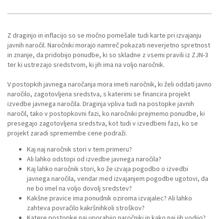
Z draginjo in inflacijo so se močno pomešale tudi karte pri izvajanju
javnih naročil. Naročniki morajo namreč pokazati neverjetno spretnost
in znanje, da pridobijo ponudbe, ki so skladne z vsemi pravili iz ZJN-3
ter ki ustrezajo sredstvom, ki jih ima na voljo naročnik.
V postopkih javnega naročanja mora imeti naročnik, ki želi oddati javno
naročilo, zagotovljena sredstva, s katerimi se financira projekt
izvedbe javnega naročila. Draginja vpliva tudi na postopke javnih
naročil, tako v postopkovni fazi, ko naročniki prejmemo ponudbe, ki
presegajo zagotovljena sredstva, kot tudi v izvedbeni fazi, ko se
projekt zaradi spremembe cene podraži.
Kaj naj naročnik stori v tem primeru?
Ali lahko odstopi od izvedbe javnega naročila?
Kaj lahko naročnik stori, ko že izvaja pogodbo o izvedbi
javnega naročila, vendar med izvajanjem pogodbe ugotovi, da
ne bo imel na voljo dovolj sredstev?
Kakšne pravice ima ponudnik oziroma izvajalec? Ali lahko
zahteva povračilo kakršnihkoli stroškov?
Katere postopke naj uporabijo naročniki in kako naj jih vodijo?