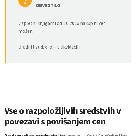
OBVESTILO
V spletni knjigarni od 1.6.2026 nakup ni več
možen.
Uradni list d. o. o. – v likvidaciji
Vse o razpoložljivih sredstvih v
povezavi s povišanjem cen
Predavatelj oz. predavateljica:
mag. Maja Koršič Potočnik in Maja