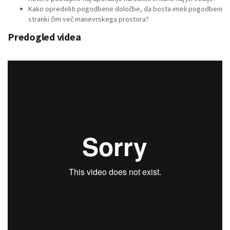
Kako opredeliti pogodbene določbe, da bosta imeli pogodbeni
stranki čim več manevrskega prostora?
Predogled videa