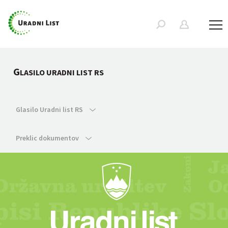
G
LASILO URADNI LIST RS
Glasilo Uradni list RS
Preklic dokumentov