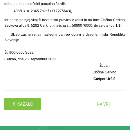
dobra na nepremičnini parcelna številka:
– 498/1 k. o. 2345 Zakriž (ID 7275643),
ter da se pri njej vknjiži lastninska pravica v korist in na ime: Občina Cerkno,
Bevkova ulica 9, 5282 Cerkno, matična št.: 5880076000, do celote (do 1/1).
Sklep začne veljati naslednji dan po objavi v Uradnem listu Republike
Slovenije.
Št. 900-0005/2022
Cerkno, dne 26. septembra 2022
Župan
Občine Cerkno
Gašper Uršič
KAZALO
NA VRH