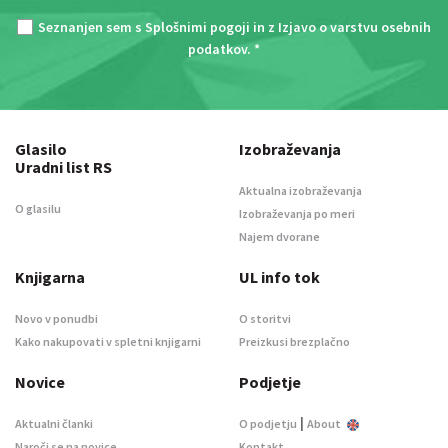
Seznanjen sem s
Splošnimi pogoji
in z
Izjavo o varstvu osebnih
podatkov
. *
Glasilo
Izobraževanja
Uradni list RS
Aktualna izobraževanja
O glasilu
Izobraževanja po meri
Najem dvorane
Knjigarna
UL info tok
Novo v ponudbi
O storitvi
Kako nakupovati v spletni knjigarni
Preizkusi brezplačno
Novice
Podjetje
|
Aktualni članki
O podjetju
About
Naroči se na novice
Kontakt