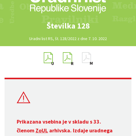
Številka 128
Uradni list RS, št. 128/2022 z dne 7. 10. 2022
Prikazana vsebina je v skladu s 33.
členom
ZoUL
arhivska. Izdaje uradnega