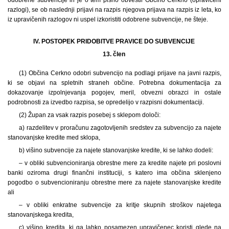
razlogi), se ob naslednji prijavi na razpis njegova prijava na razpis iz leta, ko
iz upravičenih razlogov ni uspel izkoristiti odobrene subvencije, ne šteje.
IV. POSTOPEK PRIDOBITVE PRAVICE DO SUBVENCIJE
13. člen
(1)
Občina Cerkno odobri subvencijo na podlagi prijave na javni razpis,
ki se objavi na spletnih straneh občine. Potrebna dokumentacija za
dokazovanje izpolnjevanja pogojev, meril, obvezni obrazci in ostale
podrobnosti za izvedbo razpisa, se opredelijo v razpisni dokumentaciji.
(2) Župan za vsak razpis posebej s sklepom določi:
a) razdelitev v proračunu zagotovljenih sredstev za subvencijo za najete
stanovanjske kredite med sklopa,
b) višino subvencije za najete stanovanjske kredite, ki se lahko dodeli:
– v obliki subvencioniranja obrestne mere za kredite najete pri poslovni
banki oziroma drugi finančni instituciji, s katero ima občina sklenjeno
pogodbo o subvencioniranju obrestne mere za najete stanovanjske kredite
ali
– v obliki enkratne subvencije za kritje skupnih stroškov najetega
stanovanjskega kredita,
c) višino kredita, ki ga lahko posamezen upravičenec koristi glede na