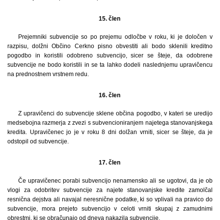
15. člen
Prejemniki subvencije so po prejemu odločbe v roku, ki je določen v
razpisu, dolžni Občino Cerkno pisno obvestiti ali bodo sklenili kreditno
pogodbo in koristili odobreno subvencijo, sicer se šteje, da odobrene
subvencije ne bodo koristili in se ta lahko dodeli naslednjemu upravičencu
na prednostnem vrstnem redu.
16. člen
Z upravičenci do subvencije sklene občina pogodbo, v kateri se uredijo
medsebojna razmerja z zvezi s subvencioniranjem najetega stanovanjskega
kredita. Upravičenec jo je v roku 8 dni dolžan vrniti, sicer se šteje, da je
odstopil od subvencije.
17. člen
Če upravičenec porabi subvencijo nenamensko ali se ugotovi, da je ob
vlogi za odobritev subvencije za najete stanovanjske kredite zamolčal
resnična dejstva ali navajal neresnične podatke, ki so vplivali na pravico do
subvencije, mora prejeto subvencijo v celoti vrniti skupaj z zamudnimi
obrestmi, ki se obračunajo od dneva nakazila subvencije.