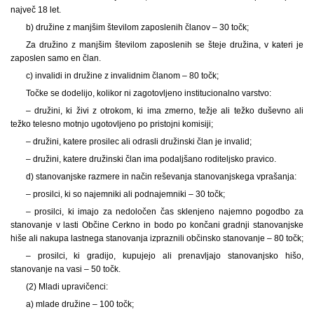
največ 18 let.
b) družine z manjšim številom zaposlenih članov – 30 točk;
Za družino z manjšim številom zaposlenih se šteje družina, v kateri je
zaposlen samo en član.
c) invalidi in družine z invalidnim članom – 80 točk;
Točke se dodelijo, kolikor ni zagotovljeno institucionalno varstvo:
– družini, ki živi z otrokom, ki ima zmerno, težje ali težko duševno ali
težko telesno motnjo ugotovljeno po pristojni komisiji;
– družini, katere prosilec ali odrasli družinski član je invalid;
– družini, katere družinski član ima podaljšano roditeljsko pravico.
d) stanovanjske razmere in način reševanja stanovanjskega vprašanja:
– prosilci, ki so najemniki ali podnajemniki – 30 točk;
– prosilci, ki imajo za nedoločen čas sklenjeno najemno pogodbo za
stanovanje v lasti Občine Cerkno in bodo po končani gradnji stanovanjske
hiše ali nakupa lastnega stanovanja izpraznili občinsko stanovanje – 80 točk;
– prosilci, ki gradijo, kupujejo ali prenavljajo stanovanjsko hišo,
stanovanje na vasi – 50 točk.
(2) Mladi upravičenci:
a) mlade družine – 100 točk;