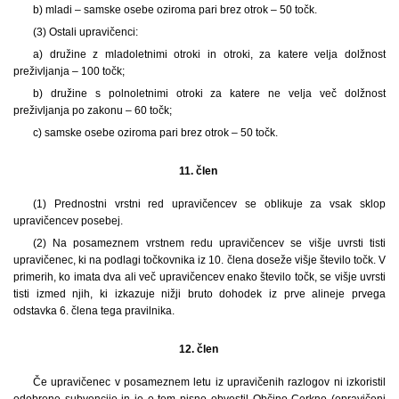
b) mladi – samske osebe oziroma pari brez otrok – 50 točk.
(3) Ostali upravičenci:
a) družine z mladoletnimi otroki in otroki, za katere velja dolžnost
preživljanja – 100 točk;
b) družine s polnoletnimi otroki za katere ne velja več dolžnost
preživljanja po zakonu – 60 točk;
c) samske osebe oziroma pari brez otrok – 50 točk.
11. člen
(1)
Prednostni vrstni red upravičencev se oblikuje za vsak sklop
upravičencev posebej.
(2) Na posameznem vrstnem redu upravičencev se višje uvrsti tisti
upravičenec, ki na podlagi točkovnika iz 10. člena doseže višje število točk. V
primerih, ko imata dva ali več upravičencev enako število točk, se višje uvrsti
tisti izmed njih, ki izkazuje nižji bruto dohodek iz prve alineje prvega
odstavka 6. člena tega pravilnika.
12. člen
Če upravičenec v posameznem letu iz upravičenih razlogov ni izkoristil
odobrene subvencije in je o tem pisno obvestil Občino Cerkno (opravičeni