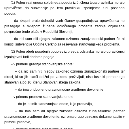
(1)
Poleg vsaj enega splošnega pogoja iz 5. člena tega pravilnika morajo
upravičenci do subvencije po tem pravilniku izpolnjevati tudi posebna
pogoja:
– da skupni bruto dohodki vseh članov gospodinjstva upravičenca ne
presegajo s sklepom župana določenega procenta zadnje objavljene
povprečne bruto plače v Republiki Sloveniji,
– da niti sam niti njegov zakonec oziroma zunajzakonski partner še ni
koristil subvencije Občine Cerkno za reševanje stanovanjskega problema.
(2) Poleg obeh posebnih pogojev iz prvega odstavka morajo upravičenci
izpolnjevati tudi dodatne pogoje:
– v primeru gradnje stanovanjske enote:
– da niti sam niti njegov zakonec oziroma zunajzakonski partner ter
otroci, ki so jih starši dolžni po zakonu preživljati, niso lastniki primernega
stanovanja po 10. členu Stanovanjskega zakona,
– da ima pridobljeno pravnomočno gradbeno dovoljenje,
– v primeru prenove stanovanjske enote:
– da je lastnik stanovanjske enote, ki jo prenavlja,
– da ima sam ali njegov zakonec oziroma zunajzakonski partner
pravnomočno gradbeno dovoljenje, oziroma drugo ustrezno dokumentacijo v
primeru prenove,