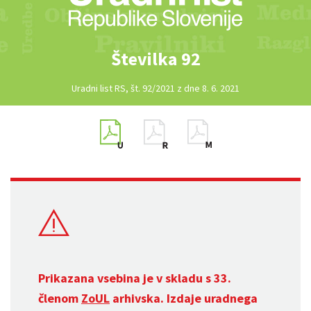
Številka 92
Uradni list RS, št. 92/2021 z dne 8. 6. 2021
Prikazana vsebina je v skladu s 33.
členom
ZoUL
arhivska. Izdaje uradnega