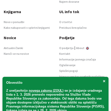
Najem dvorane
Knjigarna
UL info tok
Novo v ponudbi
O storitvi
Kako nakupovati v spletni knjigarni
Preizkusi brezplačno
Novice
Podjetje
|
Aktualni članki
O podjetju
About
Naroči se na novice
Kontakt
Informacije javnega značaja
Oglaševanje
Splošni pogoji
Izjava o varstvu osebnih podatkov
×
E-dražbe
Obvestilo
Z uveljavitvijo
novega zakona (ZOUL)
se je
izdajanje uradnega
lista s 1. 3. 2026 preneslo
neposredno
na Službo Vlade
Republike Slovenije za zakonodajo
. Od tega datuma bodo vse
objave dostopne izključno v elektronski obliki na spletišču
Pravnega informacijskega sistema Republike Slovenije (PISRS),
Uradni list d. o. o. – v likvidaciji / Vse pravice pridržane.
tiskana izdaja pa se z 28. 2. 2026 ukinja.