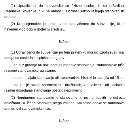
(1)
Upravičenci do subvencije so fizične osebe, ki so državljani
Republike Slovenije in ki na območju Občine Cerkno rešujejo stanovanjski
problem.
(2) Kreditojemalec je lahko samo upravičenec do subvencije, ki je
naveden v odločbi o dodelitvi sredstev.
5. člen
(1)
Upravičenci do subvencije po tem pravilniku morajo izpolnjevati vsaj
enega od naslednjih splošnih pogojev:
– da si z gradnjo ali nakupom ali prenovo stanovanja, stanovanjske hiše
rešujejo stanovanjsko vprašanje,
– da prenavljajo stanovanje ali stanovanjsko hišo, ki je starejša od 15 let,
– da jim je zaradi spremenjenih družinskih, zdravstvenih ali socialnih
razmer dosedanje stanovanje postalo neprimerno.
(2) Neprimerno stanovanje je stanovanje, ki po normativih ne ustreza
določbam 10. člena Stanovanjskega zakona. Smiselno enako se obravnava
primernost stanovanjske hiše.
6. člen