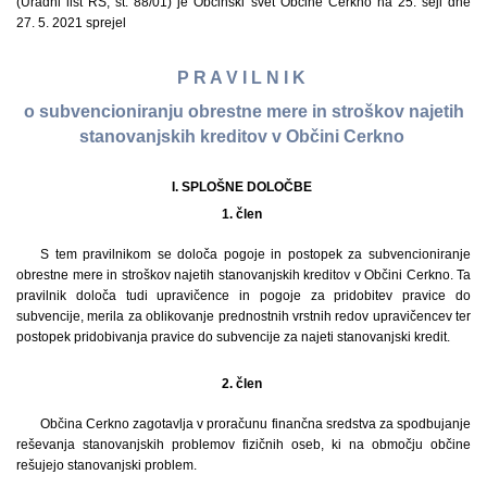
(Uradni list RS, št. 88/01) je Občinski svet Občine Cerkno na 25. seji dne
27. 5. 2021 sprejel
P R A V I L N I K
o subvencioniranju obrestne mere in stroškov najetih
stanovanjskih kreditov v Občini Cerkno
I. SPLOŠNE DOLOČBE
1. člen
S tem pravilnikom se določa pogoje in postopek za subvencioniranje
obrestne mere in stroškov najetih stanovanjskih kreditov v Občini Cerkno. Ta
pravilnik določa tudi upravičence in pogoje za pridobitev pravice do
subvencije, merila za oblikovanje prednostnih vrstnih redov upravičencev ter
postopek pridobivanja pravice do subvencije za najeti stanovanjski kredit.
2. člen
Občina Cerkno zagotavlja v proračunu finančna sredstva za spodbujanje
reševanja stanovanjskih problemov fizičnih oseb, ki na območju občine
rešujejo stanovanjski problem.