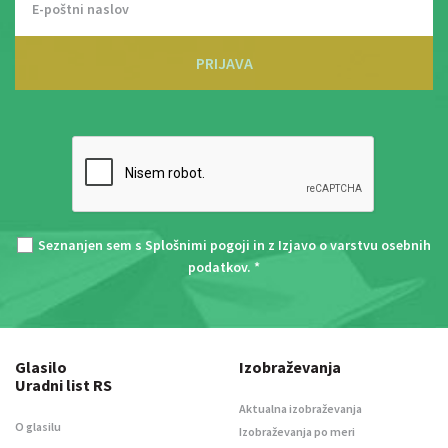
PRIJAVA
Seznanjen sem s
Splošnimi pogoji
in z
Izjavo o varstvu osebnih
podatkov
. *
Glasilo
Izobraževanja
Uradni list RS
Aktualna izobraževanja
O glasilu
Izobraževanja po meri