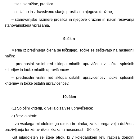
– status družine, prosilca,
– socialno in zdravstveno stanje prosilca in njegove družine,
– stanovanjske razmere prosilca in njegove družine in način reševanja
stanovanjskega vprašanja.
9. člen
Merila iz prejšnjega člena se točkujejo. Točke se seštevajo na naslednji
način:
– prednostni vrstni red sklopa mladih upravičencev: točke splošnih
kriterijev in točke mladih upravičencev,
– prednostni vrstni red sklopa ostalih upravičencev: točke splošnih
kriterijev in točke ostalih upravičencev.
10. člen
(1)
Splošni kriteriji, ki veljajo za vse upravičence:
a) število otrok:
– za vsakega mladoletnega otroka in otroka, za katerega velja dolžnost
preživljanja ter zdravniško izkazana nosečnost – 50 točk;
Kot mladoleten se šteje otrok, ki v koledarskem letu razpisa dopolni