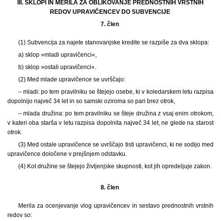
III. SKLOPI IN MERILA ZA OBLIKOVANJE PREDNOSTNIH VRSTNIH
REDOV UPRAVIČENCEV DO SUBVENCIJE
7. člen
(1)
Subvencija za najete stanovanjske kredite se razpiše za dva sklopa:
a) sklop »mladi upravičenci«,
b) sklop »ostali upravičenci«.
(2) Med mlade upravičence se uvrščajo:
– mladi: po tem pravilniku se štejejo osebe, ki v koledarskem letu razpisa
dopolnijo največ 34 let in so samski oziroma so pari brez otrok,
– mlada družina: po tem pravilniku se šteje družina z vsaj enim otrokom,
v kateri oba starša v letu razpisa dopolnita največ 34 let, ne glede na starost
otrok.
(3) Med ostale upravičence se uvrščajo tisti upravičenci, ki ne sodijo med
upravičence določene v prejšnjem odstavku.
(4) Kot družine se štejejo življenjske skupnosti, kot jih opredeljuje zakon.
8. člen
Merila za ocenjevanje vlog upravičencev in sestavo prednostnih vrstnih
redov so: