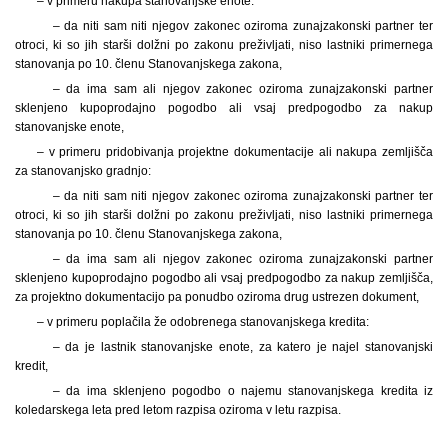
– v primeru nakupa stanovanjske enote:
– da niti sam niti njegov zakonec oziroma zunajzakonski partner ter
otroci, ki so jih starši dolžni po zakonu preživljati, niso lastniki primernega
stanovanja po 10. členu Stanovanjskega zakona,
– da ima sam ali njegov zakonec oziroma zunajzakonski partner
sklenjeno kupoprodajno pogodbo ali vsaj predpogodbo za nakup
stanovanjske enote,
– v primeru pridobivanja projektne dokumentacije ali nakupa zemljišča
za stanovanjsko gradnjo:
– da niti sam niti njegov zakonec oziroma zunajzakonski partner ter
otroci, ki so jih starši dolžni po zakonu preživljati, niso lastniki primernega
stanovanja po 10. členu Stanovanjskega zakona,
– da ima sam ali njegov zakonec oziroma zunajzakonski partner
sklenjeno kupoprodajno pogodbo ali vsaj predpogodbo za nakup zemljišča,
za projektno dokumentacijo pa ponudbo oziroma drug ustrezen dokument,
– v primeru poplačila že odobrenega stanovanjskega kredita:
– da je lastnik stanovanjske enote, za katero je najel stanovanjski
kredit,
– da ima sklenjeno pogodbo o najemu stanovanjskega kredita iz
koledarskega leta pred letom razpisa oziroma v letu razpisa.