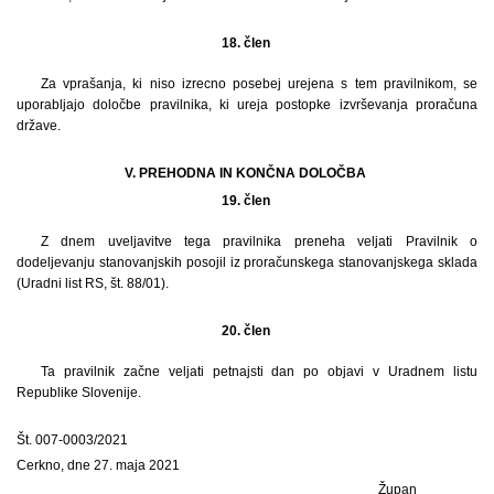
18. člen
Za vprašanja, ki niso izrecno posebej urejena s tem pravilnikom, se
uporabljajo določbe pravilnika, ki ureja postopke izvrševanja proračuna
države.
V. PREHODNA IN KONČNA DOLOČBA
19. člen
Z dnem uveljavitve tega pravilnika preneha veljati Pravilnik o
dodeljevanju stanovanjskih posojil iz proračunskega stanovanjskega sklada
(Uradni list RS, št. 88/01).
20. člen
Ta pravilnik začne veljati petnajsti dan po objavi v Uradnem listu
Republike Slovenije.
Št. 007-0003/2021
Cerkno, dne 27. maja 2021
Župan