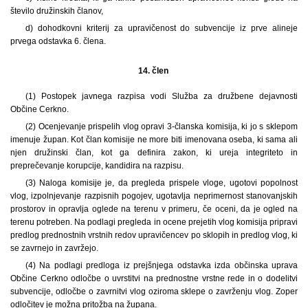
število družinskih članov,
d) dohodkovni kriterij za upravičenost do subvencije iz prve alineje
prvega odstavka 6. člena.
14. člen
(1)
Postopek javnega razpisa vodi Služba za družbene dejavnosti
Občine Cerkno.
(2) Ocenjevanje prispelih vlog opravi 3-članska komisija, ki jo s sklepom
imenuje župan. Kot član komisije ne more biti imenovana oseba, ki sama ali
njen družinski član, kot ga definira zakon, ki ureja integriteto in
preprečevanje korupcije, kandidira na razpisu.
(3) Naloga komisije je, da pregleda prispele vloge, ugotovi popolnost
vlog, izpolnjevanje razpisnih pogojev, ugotavlja neprimernost stanovanjskih
prostorov in opravlja oglede na terenu v primeru, če oceni, da je ogled na
terenu potreben. Na podlagi pregleda in ocene prejetih vlog komisija pripravi
predlog prednostnih vrstnih redov upravičencev po sklopih in predlog vlog, ki
se zavrnejo in zavržejo.
(4) Na podlagi predloga iz prejšnjega odstavka izda občinska uprava
Občine Cerkno odločbe o uvrstitvi na prednostne vrstne rede in o dodelitvi
subvencije, odločbe o zavrnitvi vlog oziroma sklepe o zavrženju vlog. Zoper
odločitev je možna pritožba na župana.