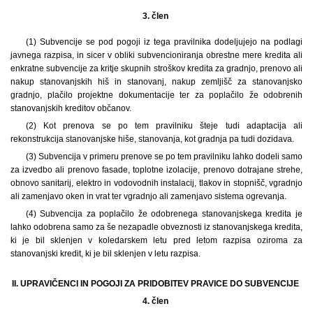
3. člen
(1)
Subvencije se pod pogoji iz tega pravilnika dodeljujejo na podlagi
javnega razpisa, in sicer v obliki subvencioniranja obrestne mere kredita ali
enkratne subvencije za kritje skupnih stroškov kredita za gradnjo, prenovo ali
nakup stanovanjskih hiš in stanovanj, nakup zemljišč za stanovanjsko
gradnjo, plačilo projektne dokumentacije ter za poplačilo že odobrenih
stanovanjskih kreditov občanov.
(2) Kot prenova se po tem pravilniku šteje tudi adaptacija ali
rekonstrukcija stanovanjske hiše, stanovanja, kot gradnja pa tudi dozidava.
(3) Subvencija v primeru prenove se po tem pravilniku lahko dodeli samo
za izvedbo ali prenovo fasade, toplotne izolacije, prenovo dotrajane strehe,
obnovo sanitarij, elektro in vodovodnih instalacij, tlakov in stopnišč, vgradnjo
ali zamenjavo oken in vrat ter vgradnjo ali zamenjavo sistema ogrevanja.
(4) Subvencija za poplačilo že odobrenega stanovanjskega kredita je
lahko odobrena samo za še nezapadle obveznosti iz stanovanjskega kredita,
ki je bil sklenjen v koledarskem letu pred letom razpisa oziroma za
stanovanjski kredit, ki je bil sklenjen v letu razpisa.
II. UPRAVIČENCI IN POGOJI ZA PRIDOBITEV PRAVICE DO SUBVENCIJE
4. člen