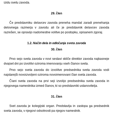
izidu svetu zavoda.
29. člen
Če predstavniku delavcev zavoda preneha mandat zaradi prenehanja
delovnega razmerja v zavodu ali če je predstavnik delavcev zavoda
razrešen, se opravijo nadomestne volitve po postopku, opisanem zgoraj.
1.2.
Način dela in odločanja sveta zavoda
30. člen
Prvo sejo sveta zavoda v novi sestavi skliče direktor zavoda najkasneje
dvajset dni po izvolitvi oziroma imenovanju vseh članov sveta.
Prvo sejo sveta zavoda do izvolitve predsednika sveta zavoda vodi
najstarejši novoizvoljeni oziroma novoimenovani član sveta zavoda.
Člani sveta zavoda na prvi seji izvolijo predsednika sveta zavoda in
njegovega namestnika izmed članov, ki so predstavniki ustanovitelja.
31. člen
Svet zavoda je kolegijski organ. Predstavlja in zastopa ga predsednik
sveta zavoda, v njegovi odsotnosti pa njegov namestnik.