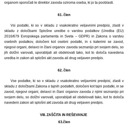
organom sporočati le direktor zavoda oziroma oseba, ki jo ta pooblasti.
61. člen
Vsi podatki, ki so v skladu z vsakokratno veljavnimi predpisi, zlasti v
skladu z določbami Splošne uredbe o varstvu podatkov (Uredba (EU)
2016/679 Evropskega parlamenta in Sveta – GDPR) in Zakona o varstvu
osebnih podatkov, določeni kot osebni podatki, in s katerimi se zavod,
njegovi organi, delavci in člani organov zavoda seznanijo pri svojem delu, so
jih dolžni varovati, uporabljati ali obdelovati tako, kot to določa navedena
uredba in zakon ali splošni akt zavoda ali drug veljaven predpis.
62. člen
Vse podatke, ki so v skladu z vsakokratno veljavnimi predpisi, zlasti v
skladu z določbami Zakona o tajnih podatkih, določeni kot tajni podatki, in se
zavod, njegovi organi, delavci in člani organov zavoda z njimi seznanijo pri
svojem delu, so dolžni varovati, uporabljati ali obdelovati tako, kot to določa
navedeni zakon ali splošni akt zavoda ali drug veljaven predpis.
VIII. ZAŠČITA IN REŠEVANJE
63.
člen