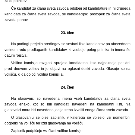
za dopolnitev.
Če kandidat za člana sveta zavoda odstopi od kandidature in ni drugega
kandidata za člana sveta zavoda, se kandidacijski postopek za člana sveta
zavoda ponovi.
23. člen
Na podlagi prejetih predlogov se sestavi lista kandidatov po abecednem
vrstnem redu predlaganih kandidatov, ki vsebuje poleg priimka in imena še
datum rojstva.
Volilna komisija razglasi sprejeto kandidatno listo najpozneje pet dni
pred dnevom volitev in jo objavi na oglasni deski zavoda. Glasuje se na
volišču, ki ga določi volilna komisija.
24. člen
Na glasovnici so navedena imena vseh kandidatov za člana sveta
zavoda enako, kot so bili kandidati navedeni na kandidatni listi. Na
glasovnici mora biti navedeno, da je treba izvoliti enega člana sveta zavoda.
O glasovanju se piše zapisnik, v katerega se vpišejo vsi pomembni
dogodki na volišču ter izid glasovanja na volišču.
Zapisnik podpišejo vsi člani volilne komisije.