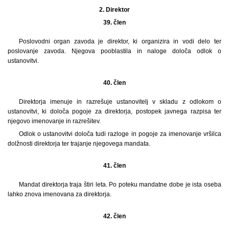
2.
Direktor
39. člen
Poslovodni organ zavoda je direktor, ki organizira in vodi delo ter
poslovanje zavoda. Njegova pooblastila in naloge določa odlok o
ustanovitvi.
40. člen
Direktorja imenuje in razrešuje ustanovitelj v skladu z odlokom o
ustanovitvi, ki določa pogoje za direktorja, postopek javnega razpisa ter
njegovo imenovanje in razrešitev.
Odlok o ustanovitvi določa tudi razloge in pogoje za imenovanje vršilca
dolžnosti direktorja ter trajanje njegovega mandata.
41. člen
Mandat direktorja traja štiri leta. Po poteku mandatne dobe je ista oseba
lahko znova imenovana za direktorja.
42. člen