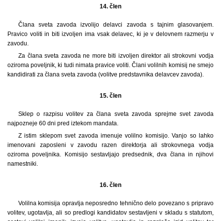
14. člen
Člana sveta zavoda izvolijo delavci zavoda s tajnim glasovanjem.
Pravico voliti in biti izvoljen ima vsak delavec, ki je v delovnem razmerju v
zavodu.
Za člana sveta zavoda ne more biti izvoljen direktor ali strokovni vodja
oziroma poveljnik, ki tudi nimata pravice voliti. Člani volilnih komisij ne smejo
kandidirati za člana sveta zavoda (volitve predstavnika delavcev zavoda).
15. člen
Sklep o razpisu volitev za člana sveta zavoda sprejme svet zavoda
najpozneje 60 dni pred iztekom mandata.
Z istim sklepom svet zavoda imenuje volilno komisijo. Vanjo so lahko
imenovani zaposleni v zavodu razen direktorja ali strokovnega vodja
oziroma poveljnika. Komisijo sestavljajo predsednik, dva člana in njihovi
namestniki.
16. člen
Volilna komisija opravlja neposredno tehnično delo povezano s pripravo
volitev, ugotavlja, ali so predlogi kandidatov sestavljeni v skladu s statutom,