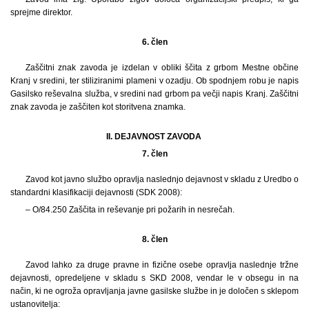
sprejme direktor.
6. člen
Zaščitni znak zavoda je izdelan v obliki ščita z grbom Mestne občine
Kranj v sredini, ter stiliziranimi plameni v ozadju. Ob spodnjem robu je napis
Gasilsko reševalna služba, v sredini nad grbom pa večji napis Kranj. Zaščitni
znak zavoda je zaščiten kot storitvena znamka.
II. DEJAVNOST ZAVODA
7. člen
Zavod kot javno službo opravlja naslednjo dejavnost v skladu z Uredbo o
standardni klasifikaciji dejavnosti (SDK 2008):
– O/84.250 Zaščita in reševanje pri požarih in nesrečah.
8. člen
Zavod lahko za druge pravne in fizične osebe opravlja naslednje tržne
dejavnosti, opredeljene v skladu s SKD 2008, vendar le v obsegu in na
način, ki ne ogroža opravljanja javne gasilske službe in je določen s sklepom
ustanovitelja: