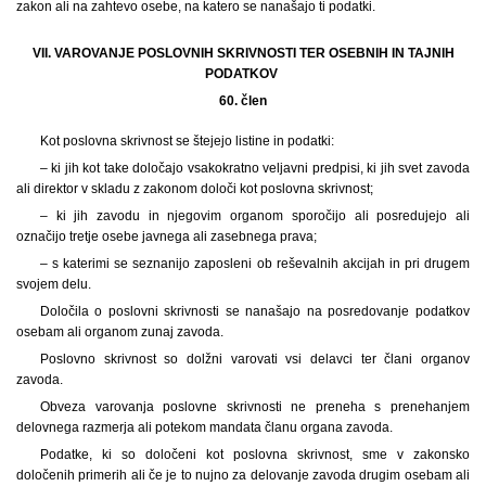
zakon ali na zahtevo osebe, na katero se nanašajo ti podatki.
VII. VAROVANJE POSLOVNIH SKRIVNOSTI TER OSEBNIH IN TAJNIH
PODATKOV
60. člen
Kot poslovna skrivnost se štejejo listine in podatki:
– ki jih kot take določajo vsakokratno veljavni predpisi, ki jih svet zavoda
ali direktor v skladu z zakonom določi kot poslovna skrivnost;
– ki jih zavodu in njegovim organom sporočijo ali posredujejo ali
označijo tretje osebe javnega ali zasebnega prava;
– s katerimi se seznanijo zaposleni ob reševalnih akcijah in pri drugem
svojem delu.
Določila o poslovni skrivnosti se nanašajo na posredovanje podatkov
osebam ali organom zunaj zavoda.
Poslovno skrivnost so dolžni varovati vsi delavci ter člani organov
zavoda.
Obveza varovanja poslovne skrivnosti ne preneha s prenehanjem
delovnega razmerja ali potekom mandata članu organa zavoda.
Podatke, ki so določeni kot poslovna skrivnost, sme v zakonsko
določenih primerih ali če je to nujno za delovanje zavoda drugim osebam ali