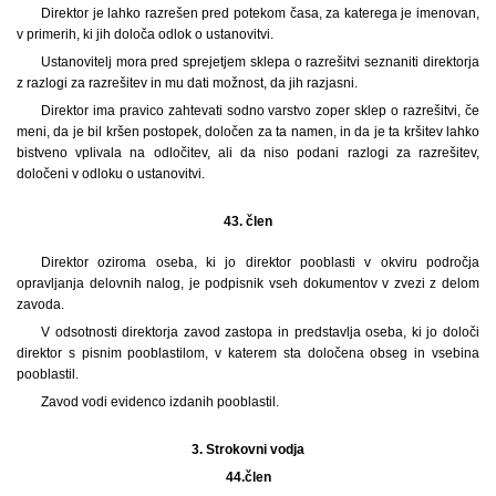
Direktor je lahko razrešen pred potekom časa, za katerega je imenovan,
v primerih, ki jih določa odlok o ustanovitvi.
Ustanovitelj mora pred sprejetjem sklepa o razrešitvi seznaniti direktorja
z razlogi za razrešitev in mu dati možnost, da jih razjasni.
Direktor ima pravico zahtevati sodno varstvo zoper sklep o razrešitvi, če
meni, da je bil kršen postopek, določen za ta namen, in da je ta kršitev lahko
bistveno vplivala na odločitev, ali da niso podani razlogi za razrešitev,
določeni v odloku o ustanovitvi.
43. člen
Direktor oziroma oseba, ki jo direktor pooblasti v okviru področja
opravljanja delovnih nalog, je podpisnik vseh dokumentov v zvezi z delom
zavoda.
V odsotnosti direktorja zavod zastopa in predstavlja oseba, ki jo določi
direktor s pisnim pooblastilom, v katerem sta določena obseg in vsebina
pooblastil.
Zavod vodi evidenco izdanih pooblastil.
3.
Strokovni vodja
44.
člen