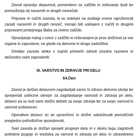
Zavod opravlja dejavnost, pomembno za zaščito in reševanje ljudi ter
premoženja ob naravnih in drugih nesrečah.
Priprave in načrti zavoda, ki so izdelani na podlagi ocene ogroženosti
zaradi naravnih in drugih nesreč, morajo biti usklajeni z načrti in drugimi
pripravami pristojnega štaba za civilno zaščito.
Opravljanje nalog v zvezi z zaščito in reševanjem je prva dolžnost za vse
organe in zaposlene, ne glede na delovne in druge zadolžitve.
Direktor zavoda lahko v nujnih primerih odredi izredne razmere in
dežurstvo vseh zaposlenih.
IX. VARSTVO IN ZDRAVJE PRI DELU
64.
člen
Zavod je dolžan delavcem zagotavljati varno in zdravo delovno okolje ter
sprejemati ustrezne ukrepe za zagotavljanje varnosti in zdravja pri delu,
delavci pa so tudi sami dolžni skrbeti za svoje zdravje ter za svojo varnost in
varnost sodelavcev.
Operativni delavci so se upravičeni in dolžni udeleževati periodičnih
pregledov psihofizične sposobnosti.
Svet zavoda je dolžan sprejeti program dela in v okviru tega zagotoviti
potrebne pogoje in sredstva za varnost in zdravje pri delu in zdravstveno