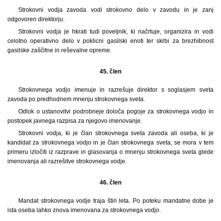
Strokovni vodja zavoda vodi strokovno delo v zavodu in je zanj
odgovoren direktorju.
Strokovni vodja je hkrati tudi poveljnik, ki načrtuje, organizira in vodi
celotno operativno delo v poklicni gasilski enoti ter skrbi za brezhibnost
gasilske zaščitne in reševalne opreme.
45. člen
Strokovnega vodjo imenuje in razrešuje direktor s soglasjem sveta
zavoda po predhodnem mnenju strokovnega sveta.
Odlok o ustanovitvi podrobneje določa pogoje za strokovnega vodjo in
postopek javnega razpisa za njegovo imenovanje.
Strokovni vodja, ki je član strokovnega sveta zavoda ali oseba, ki je
kandidat za strokovnega vodjo in je član strokovnega sveta, se mora v tem
primeru izločiti iz razprave in glasovanja o mnenju strokovnega sveta glede
imenovanja ali razrešitve strokovnega vodje.
46. člen
Mandat strokovnega vodje traja štiri leta. Po poteku mandatne dobe je
ista oseba lahko znova imenovana za strokovnega vodjo.