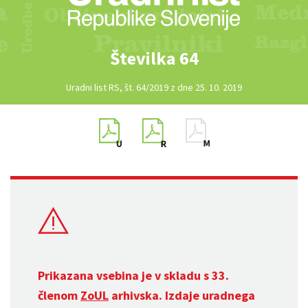
Številka 64
Uradni list RS, št. 64/2019 z dne 25. 10. 2019
Prikazana vsebina je v skladu s 33.
členom
ZoUL
arhivska. Izdaje uradnega