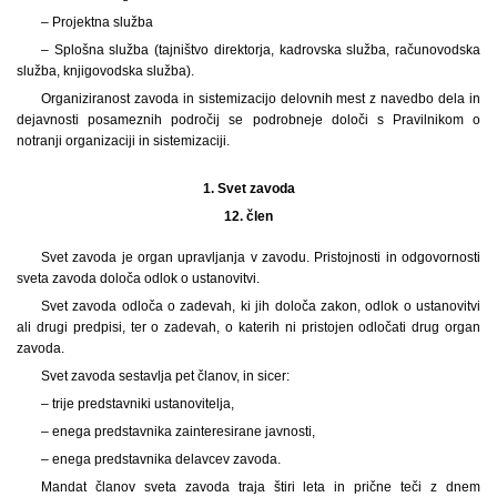
– Projektna služba
– Splošna služba (tajništvo direktorja, kadrovska služba, računovodska
služba, knjigovodska služba).
Organiziranost zavoda in sistemizacijo delovnih mest z navedbo dela in
dejavnosti posameznih področij se podrobneje določi s Pravilnikom o
notranji organizaciji in sistemizaciji.
1.
Svet zavoda
12. člen
Svet zavoda je organ upravljanja v zavodu. Pristojnosti in odgovornosti
sveta zavoda določa odlok o ustanovitvi.
Svet zavoda odloča o zadevah, ki jih določa zakon, odlok o ustanovitvi
ali drugi predpisi, ter o zadevah, o katerih ni pristojen odločati drug organ
zavoda.
Svet zavoda sestavlja pet članov, in sicer:
– trije predstavniki ustanovitelja,
– enega predstavnika zainteresirane javnosti,
– enega predstavnika delavcev zavoda.
Mandat članov sveta zavoda traja štiri leta in prične teči z dnem