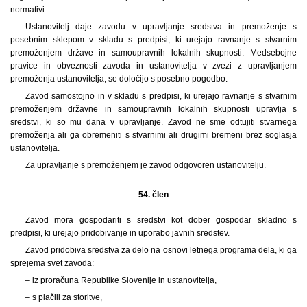
normativi.
Ustanovitelj daje zavodu v upravljanje sredstva in premoženje s
posebnim sklepom v skladu s predpisi, ki urejajo ravnanje s stvarnim
premoženjem države in samoupravnih lokalnih skupnosti. Medsebojne
pravice in obveznosti zavoda in ustanovitelja v zvezi z upravljanjem
premoženja ustanovitelja, se določijo s posebno pogodbo.
Zavod samostojno in v skladu s predpisi, ki urejajo ravnanje s stvarnim
premoženjem državne in samoupravnih lokalnih skupnosti upravlja s
sredstvi, ki so mu dana v upravljanje. Zavod ne sme odtujiti stvarnega
premoženja ali ga obremeniti s stvarnimi ali drugimi bremeni brez soglasja
ustanovitelja.
Za upravljanje s premoženjem je zavod odgovoren ustanovitelju.
54. člen
Zavod mora gospodariti s sredstvi kot dober gospodar skladno s
predpisi, ki urejajo pridobivanje in uporabo javnih sredstev.
Zavod pridobiva sredstva za delo na osnovi letnega programa dela, ki ga
sprejema svet zavoda:
– iz proračuna Republike Slovenije in ustanovitelja,
– s plačili za storitve,