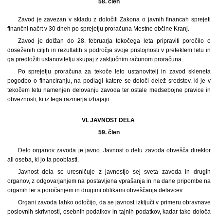
58. člen
Zavod je zavezan v skladu z določili Zakona o javnih financah sprejeti
finančni načrt v 30 dneh po sprejetju proračuna Mestne občine Kranj.
Zavod je dolžan do 28. februarja tekočega leta pripraviti poročilo o
doseženih ciljih in rezultatih s področja svoje pristojnosti v preteklem letu in
ga predložiti ustanovitelju skupaj z zaključnim računom proračuna.
Po sprejetju proračuna za tekoče leto ustanovitelj in zavod skleneta
pogodbo o financiranju, na podlagi katere se določi delež sredstev, ki je v
tekočem letu namenjen delovanju zavoda ter ostale medsebojne pravice in
obveznosti, ki iz tega razmerja izhajajo.
VI. JAVNOST DELA
59. člen
Delo organov zavoda je javno. Javnost o delu zavoda obvešča direktor
ali oseba, ki jo ta pooblasti.
Javnost dela se uresničuje z javnostjo sej sveta zavoda in drugih
organov, z odgovarjanjem na postavljena vprašanja in na dane pripombe na
organih ter s poročanjem in drugimi oblikami obveščanja delavcev.
Organi zavoda lahko odločijo, da se javnost izključi v primeru obravnave
poslovnih skrivnosti, osebnih podatkov in tajnih podatkov, kadar tako določa