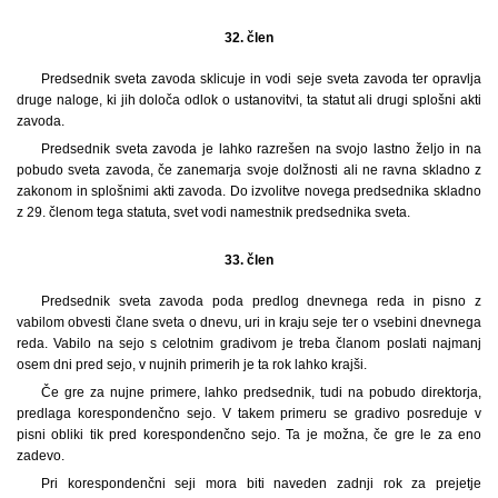
32. člen
Predsednik sveta zavoda sklicuje in vodi seje sveta zavoda ter opravlja
druge naloge, ki jih določa odlok o ustanovitvi, ta statut ali drugi splošni akti
zavoda.
Predsednik sveta zavoda je lahko razrešen na svojo lastno željo in na
pobudo sveta zavoda, če zanemarja svoje dolžnosti ali ne ravna skladno z
zakonom in splošnimi akti zavoda. Do izvolitve novega predsednika skladno
z 29. členom tega statuta, svet vodi namestnik predsednika sveta.
33. člen
Predsednik sveta zavoda poda predlog dnevnega reda in pisno z
vabilom obvesti člane sveta o dnevu, uri in kraju seje ter o vsebini dnevnega
reda. Vabilo na sejo s celotnim gradivom je treba članom poslati najmanj
osem dni pred sejo, v nujnih primerih je ta rok lahko krajši.
Če gre za nujne primere, lahko predsednik, tudi na pobudo direktorja,
predlaga korespondenčno sejo. V takem primeru se gradivo posreduje v
pisni obliki tik pred korespondenčno sejo. Ta je možna, če gre le za eno
zadevo.
Pri korespondenčni seji mora biti naveden zadnji rok za prejetje