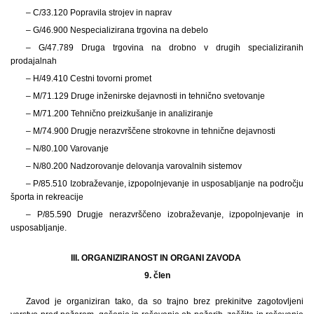
– C/33.120 Popravila strojev in naprav
– G/46.900 Nespecializirana trgovina na debelo
– G/47.789 Druga trgovina na drobno v drugih specializiranih
prodajalnah
– H/49.410 Cestni tovorni promet
– M/71.129 Druge inženirske dejavnosti in tehnično svetovanje
– M/71.200 Tehnično preizkušanje in analiziranje
– M/74.900 Drugje nerazvrščene strokovne in tehnične dejavnosti
– N/80.100 Varovanje
– N/80.200 Nadzorovanje delovanja varovalnih sistemov
– P/85.510 Izobraževanje, izpopolnjevanje in usposabljanje na področju
športa in rekreacije
– P/85.590 Drugje nerazvrščeno izobraževanje, izpopolnjevanje in
usposabljanje.
III. ORGANIZIRANOST IN ORGANI ZAVODA
9. člen
Zavod je organiziran tako, da so trajno brez prekinitve zagotovljeni