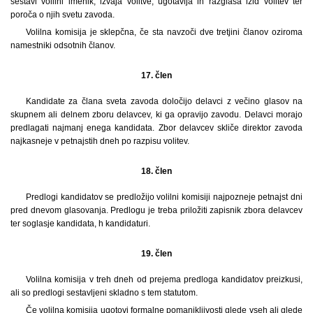
sestavi volilni imenik, izvaja volitve, ugotavlja in razglaša izid volitev ter
poroča o njih svetu zavoda.
Volilna komisija je sklepčna, če sta navzoči dve tretjini članov oziroma
namestniki odsotnih članov.
17. člen
Kandidate za člana sveta zavoda določijo delavci z večino glasov na
skupnem ali delnem zboru delavcev, ki ga opravijo zavodu. Delavci morajo
predlagati najmanj enega kandidata. Zbor delavcev skliče direktor zavoda
najkasneje v petnajstih dneh po razpisu volitev.
18. člen
Predlogi kandidatov se predložijo volilni komisiji najpozneje petnajst dni
pred dnevom glasovanja. Predlogu je treba priložiti zapisnik zbora delavcev
ter soglasje kandidata, h kandidaturi.
19. člen
Volilna komisija v treh dneh od prejema predloga kandidatov preizkusi,
ali so predlogi sestavljeni skladno s tem statutom.
Če volilna komisija ugotovi formalne pomanjkljivosti glede vseh ali glede