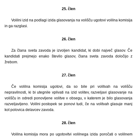
25. člen
Volilni izid na podlagi izida glasovanja na volišču ugotovi volilna komisija
in ga razglasi.
26. člen
Za člana sveta zavoda je izvoljen kandidat, ki dobi največ glasov. Če
kandidati prejmejo enako število glasov, člana sveta zavoda določijo z
žrebom.
27. člen
Če volilna komisija ugotovi, da so bile pri volitvah na volišču
nepravilnosti, ki bi utegnile vplivati na izid volitev, razveljavi glasovanje na
volišču in odredi ponovljene volitve v obsegu, v katerem je bilo glasovanja
razveljavljeno. Volilni postopek se ponovi tudi, če na volitvah glasuje manj
kot polovica delavcev zavoda.
28. člen
Volilna komisija mora po ugotovitvi volilnega izida poročati o volilnem