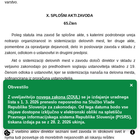
varstvo.
X. SPLOŠNI AKTI ZAVODA
65.
člen
Poleg statuta ima zavod še splošne akte, s katerimi podrobneje ureja
notranjo organiziranost in sistemizacijo delovnih mest, ter druge akte,
pomembne za opravljanje dejavnosti, delo in poslovanje zavoda v skladu z
zakoni, odlokom o ustanovitvi in drugimi predpisi.
Akt o sistemizaciji delovnih mest v zavodu določi direktor v skladu z
veljavno zakonodajo po predhodnem soglasju ustanovitelja skladno z 19.
členom odloka o ustanovitvi, kjer se sistemizacija nanaša na delovna mesta,
sofinancirana iz proračuna ustanovitelja.
×
Predlogi aktov, ki urejajo organiziranost dela ter pravice in obveznosti
Obvestilo
delavcev v zvezi z delom, se pred sprejetjem posredujejo sindikatu, ki v
Z uveljavitvijo
novega zakona (ZOUL)
se je
izdajanje uradnega
osmih dneh poda svoje mnenje. Svet zavoda mora podano mnenje pred
lista s 1. 3. 2026 preneslo
neposredno
na Službo Vlade
sprejetjem akta obravnavati, se do njega opredeliti in o odločitvi obvestiti
Republike Slovenije za zakonodajo
. Od tega datuma bodo vse
sindikat.
objave dostopne izključno v elektronski obliki na spletišču
Pravnega informacijskega sistema Republike Slovenije (PISRS),
Druge splošne akte sprejema direktor zavoda samostojno, če odlok o
tiskana izdaja pa se z 28. 2. 2026 ukinja.
ustanovitvi ali ta statut za posamične splošne akte ne določa drugače.
Z vsebino aktov direktor seznani svet zavoda in strokovni svet in se z
njima tudi posvetuje ob morebitnih nejasnostih ali iskanju rešitev.