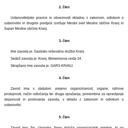
2. člen
Ustanoviteljske pravice in obveznosti skladno z zakonom, odlokom o
ustanovitvi in drugimi predpisi izvršuje Mestni svet Mestne občine Kranj in
župan Mestne občine Kranj.
3. člen
Ime zavoda je: Gasilsko reševalna služba Kranj.
Sedež zavoda je: Kranj, Bleiweisova cesta 34.
Skrajšano ime zavoda je: GARS KRANJ.
4. člen
Zavod ima s statutom urejeno organiziranost, organe, njihove
pristojnosti, način odločanja ter druga vprašanja, pomembna za opravljanje
dejavnosti in poslovanje zavoda, v skladu z zakonom in odlokom o
ustanovitvi.
5. člen
Zavod ima žig. Uporabo žigov določa organizacijski predpis, ki ga