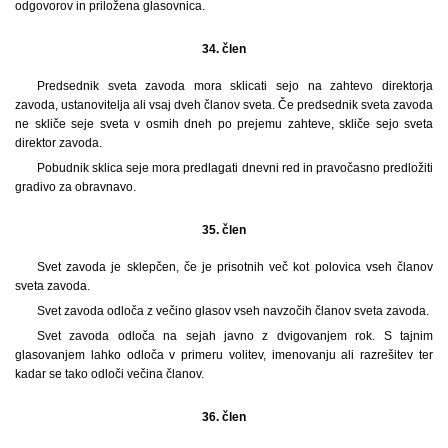
odgovorov in priložena glasovnica.
34. člen
Predsednik sveta zavoda mora sklicati sejo na zahtevo direktorja
zavoda, ustanovitelja ali vsaj dveh članov sveta. Če predsednik sveta zavoda
ne skliče seje sveta v osmih dneh po prejemu zahteve, skliče sejo sveta
direktor zavoda.
Pobudnik sklica seje mora predlagati dnevni red in pravočasno predložiti
gradivo za obravnavo.
35. člen
Svet zavoda je sklepčen, če je prisotnih več kot polovica vseh članov
sveta zavoda.
Svet zavoda odloča z večino glasov vseh navzočih članov sveta zavoda.
Svet zavoda odloča na sejah javno z dvigovanjem rok. S tajnim
glasovanjem lahko odloča v primeru volitev, imenovanju ali razrešitev ter
kadar se tako odloči večina članov.
36. člen