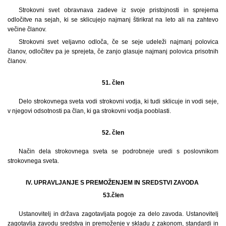
Strokovni svet obravnava zadeve iz svoje pristojnosti in sprejema
odločitve na sejah, ki se sklicujejo najmanj štirikrat na leto ali na zahtevo
večine članov.
Strokovni svet veljavno odloča, če se seje udeleži najmanj polovica
članov, odločitev pa je sprejeta, če zanjo glasuje najmanj polovica prisotnih
članov.
51. člen
Delo strokovnega sveta vodi strokovni vodja, ki tudi sklicuje in vodi seje,
v njegovi odsotnosti pa član, ki ga strokovni vodja pooblasti.
52. člen
Način dela strokovnega sveta se podrobneje uredi s poslovnikom
strokovnega sveta.
IV. UPRAVLJANJE S PREMOŽENJEM IN SREDSTVI ZAVODA
53.
člen
Ustanovitelj in država zagotavljata pogoje za delo zavoda. Ustanovitelj
zagotavlja zavodu sredstva in premoženje v skladu z zakonom, standardi in