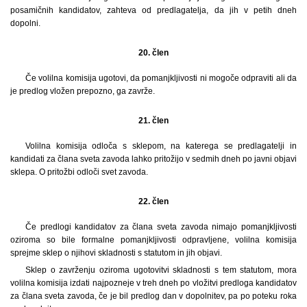
posamičnih kandidatov, zahteva od predlagatelja, da jih v petih dneh
dopolni.
20. člen
Če volilna komisija ugotovi, da pomanjkljivosti ni mogoče odpraviti ali da
je predlog vložen prepozno, ga zavrže.
21. člen
Volilna komisija odloča s sklepom, na katerega se predlagatelji in
kandidati za člana sveta zavoda lahko pritožijo v sedmih dneh po javni objavi
sklepa. O pritožbi odloči svet zavoda.
22. člen
Če predlogi kandidatov za člana sveta zavoda nimajo pomanjkljivosti
oziroma so bile formalne pomanjkljivosti odpravljene, volilna komisija
sprejme sklep o njihovi skladnosti s statutom in jih objavi.
Sklep o zavrženju oziroma ugotovitvi skladnosti s tem statutom, mora
volilna komisija izdati najpozneje v treh dneh po vložitvi predloga kandidatov
za člana sveta zavoda, če je bil predlog dan v dopolnitev, pa po poteku roka