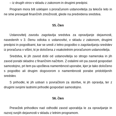
– iz drugih virov v skladu z zakonom in drugimi predpisi.
Program mora biti usklajen s proračunom ustanovitelja za tekoče leto in
ne sme presegati finančnih zmožnosti, glede na predvidena sredstva.
55. člen
Ustanovitelj zavodu zagotavlja sredstva za opravljanje dejavnosti,
navedenih v 3. členu odloka o ustanovitvi, v skladu z zakonom, drugimi
predpisi in pogodbami, kar se uredi z letno pogodbo o zagotavljanju sredstev
iz proračuna v višini, ki je določena z vsakoletnim proračunom ustanovitelja.
Sredstva, ki jih zavod dobi od ustanovitelja so strogo namenska in jih
zavod porabi skladno z finančnim načrtom. Z ostalimi viri pa zavod gospodari
samostojno, pri tem pa upošteva namembnost uporabe, kjer je tako določeno
s pogodbo ali drugim dogovorom o namembnosti porabe pridobljenih
sredstev.
S prihodki, ki jih ustvari s povračilom za storitve, ki jih opravlja, ter z
drugimi svojimi lastnimi prihodki gospodari samostojno.
56. člen
Presežek prihodkov nad odhodki zavod uporablja le za opravljanje in
razvoj svojih dejavnosti v skladu z letnim programom.