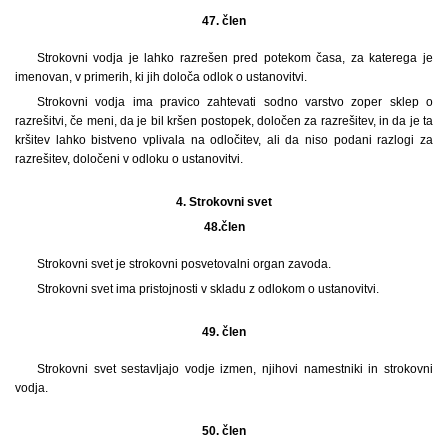
47. člen
Strokovni vodja je lahko razrešen pred potekom časa, za katerega je
imenovan, v primerih, ki jih določa odlok o ustanovitvi.
Strokovni vodja ima pravico zahtevati sodno varstvo zoper sklep o
razrešitvi, če meni, da je bil kršen postopek, določen za razrešitev, in da je ta
kršitev lahko bistveno vplivala na odločitev, ali da niso podani razlogi za
razrešitev, določeni v odloku o ustanovitvi.
4.
Strokovni svet
48.
člen
Strokovni svet je strokovni posvetovalni organ zavoda.
Strokovni svet ima pristojnosti v skladu z odlokom o ustanovitvi.
49. člen
Strokovni svet sestavljajo vodje izmen, njihovi namestniki in strokovni
vodja.
50. člen