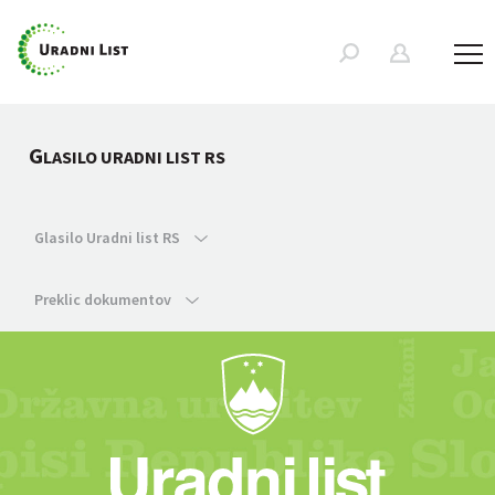
G
LASILO URADNI LIST RS
Glasilo Uradni list RS
Preklic dokumentov