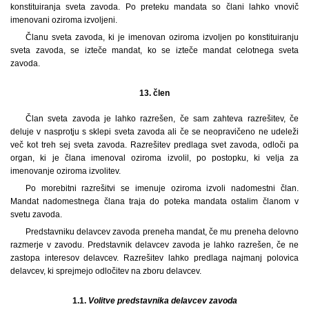
konstituiranja sveta zavoda. Po preteku mandata so člani lahko vnovič
imenovani oziroma izvoljeni.
Članu sveta zavoda, ki je imenovan oziroma izvoljen po konstituiranju
sveta zavoda, se izteče mandat, ko se izteče mandat celotnega sveta
zavoda.
13. člen
Član sveta zavoda je lahko razrešen, če sam zahteva razrešitev, če
deluje v nasprotju s sklepi sveta zavoda ali če se neopravičeno ne udeleži
več kot treh sej sveta zavoda. Razrešitev predlaga svet zavoda, odloči pa
organ, ki je člana imenoval oziroma izvolil, po postopku, ki velja za
imenovanje oziroma izvolitev.
Po morebitni razrešitvi se imenuje oziroma izvoli nadomestni član.
Mandat nadomestnega člana traja do poteka mandata ostalim članom v
svetu zavoda.
Predstavniku delavcev zavoda preneha mandat, če mu preneha delovno
razmerje v zavodu. Predstavnik delavcev zavoda je lahko razrešen, če ne
zastopa interesov delavcev. Razrešitev lahko predlaga najmanj polovica
delavcev, ki sprejmejo odločitev na zboru delavcev.
1.1.
Volitve predstavnika delavcev zavoda