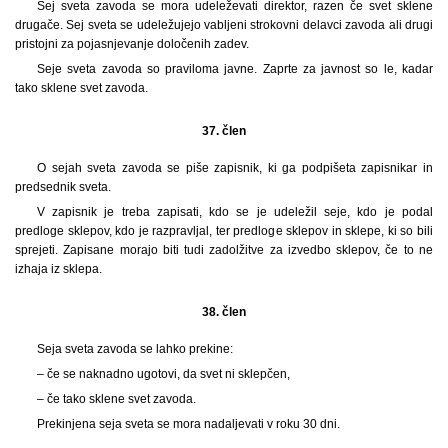
Sej sveta zavoda se mora udeleževati direktor, razen če svet sklene
drugače. Sej sveta se udeležujejo vabljeni strokovni delavci zavoda ali drugi
pristojni za pojasnjevanje določenih zadev.
Seje sveta zavoda so praviloma javne. Zaprte za javnost so le, kadar
tako sklene svet zavoda.
37. člen
O sejah sveta zavoda se piše zapisnik, ki ga podpišeta zapisnikar in
predsednik sveta.
V zapisnik je treba zapisati, kdo se je udeležil seje, kdo je podal
predloge sklepov, kdo je razpravljal, ter predloge sklepov in sklepe, ki so bili
sprejeti. Zapisane morajo biti tudi zadolžitve za izvedbo sklepov, če to ne
izhaja iz sklepa.
38. člen
Seja sveta zavoda se lahko prekine:
– če se naknadno ugotovi, da svet ni sklepčen,
– če tako sklene svet zavoda.
Prekinjena seja sveta se mora nadaljevati v roku 30 dni.