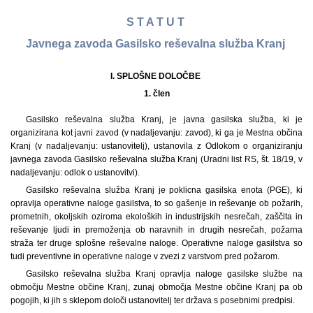
S T A T U T
Javnega zavoda Gasilsko reševalna služba Kranj
I. SPLOŠNE DOLOČBE
1. člen
Gasilsko reševalna služba Kranj, je javna gasilska služba, ki je
organizirana kot javni zavod (v nadaljevanju: zavod), ki ga je Mestna občina
Kranj (v nadaljevanju: ustanovitelj), ustanovila z Odlokom o organiziranju
javnega zavoda Gasilsko reševalna služba Kranj (Uradni list RS, št. 18/19, v
nadaljevanju: odlok o ustanovitvi).
Gasilsko reševalna služba Kranj je poklicna gasilska enota (PGE), ki
opravlja operativne naloge gasilstva, to so gašenje in reševanje ob požarih,
prometnih, okoljskih oziroma ekoloških in industrijskih nesrečah, zaščita in
reševanje ljudi in premoženja ob naravnih in drugih nesrečah, požarna
straža ter druge splošne reševalne naloge. Operativne naloge gasilstva so
tudi preventivne in operativne naloge v zvezi z varstvom pred požarom.
Gasilsko reševalna služba Kranj opravlja naloge gasilske službe na
območju Mestne občine Kranj, zunaj območja Mestne občine Kranj pa ob
pogojih, ki jih s sklepom določi ustanovitelj ter država s posebnimi predpisi.