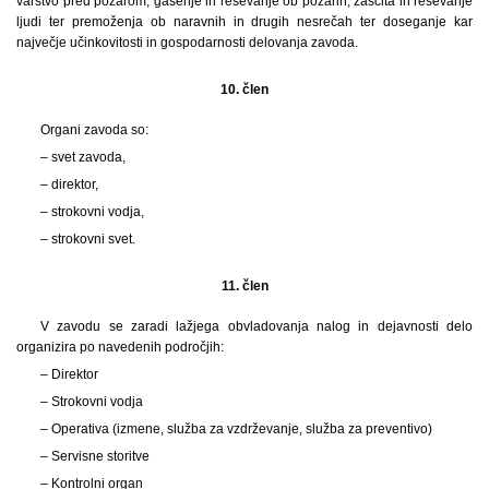
varstvo pred požarom, gašenje in reševanje ob požarih, zaščita in reševanje
ljudi ter premoženja ob naravnih in drugih nesrečah ter doseganje kar
največje učinkovitosti in gospodarnosti delovanja zavoda.
10. člen
Organi zavoda so:
– svet zavoda,
– direktor,
– strokovni vodja,
– strokovni svet.
11. člen
V zavodu se zaradi lažjega obvladovanja nalog in dejavnosti delo
organizira po navedenih področjih:
– Direktor
– Strokovni vodja
– Operativa (izmene, služba za vzdrževanje, služba za preventivo)
– Servisne storitve
– Kontrolni organ