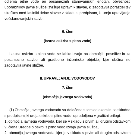
odjema pitne vode po posameznih stanovanjskih enotah, obveznosti
uporabnikov javne službe izvršuje upravnik stavbe, ki zagotavlja porazdelitev
stroškov med lastniki delov stavbe v skladu s predpisom, ki ureja upravljanje
večstanovanjskih stavb.
6. člen
(lastna oskrba s pitno vodo)
Lastna oskrba s pitno vodo se lahko izvaja na območjih poselitve in za
posamezne stavbe ali gradbene inženirske objekte, kjer občina ne
zagotavlja javne službe.
II. UPRAVLJANJE VODOVODOV
7. člen
(območja javnega vodovoda)
(1) Območja javnega vodovoda so določena s tem odlokom in so skladno
s predpisom, ki ureja oskrbo s pitno vodo, opredeljena v grafični prilogi:
1. območja javnega vodovoda, kjer se v skladu s prvim ali drugim odstavkom
9. člena Uredbe o oskrbi s pitno vodo izvaja javna služba,
2. območja javnega vodovoda, kjer je v skladu s prvim ali drugim odstavkom