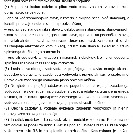
ter z njimi povezane stroške občini uredita s pogodbo.
(4) V primeru lastne oskrbe s pitno vodo mora zasebni vodovod imeti
upravljavca, če oskrbuje:
– eno ali več stanovanjskih stavb, v katerih je skupno pet ali več stanovanj, v
katerih prebivajo osebe s stalnim prebivališčem,
– eno ali več stanovanjskih stavb z oskrbovanimi stanovanji, stanovanjskih
stavb za posebne namene, gostinskih stavb, upravnih ali pisarniških stavb,
trgovskih ali drugih stavb za storitvene dejavnosti, stavb za promet ali stavb
za izvajanje elektronskih komunikacij, industrijskih stavb ali skladišč in stavb
splošnega družbenega pomena in
– eno ali več stavb ali gradbenih inženirskih objektov, kjer je omogočena
splošna raba vode iz zasebnega vodovoda.
(5) Lastniki zasebnega vodovoda iz prejšnjega odstavka morajo skleniti
pogodbo o upravljanju zasebnega vodovoda s pravno ali fizično osebo in o
upravljavcu zasebnega vodovoda pisno obvestiti občino.
(6) Ne glede na prejšnji odstavek se pogodba o upravljanju zasebnega
vodovoda ne sklene, če imajo stavbe iz tretjega odstavka tega člena enega
lastnika, ki je hkrati upravljavec zasebnega vodovoda. Lastnik zasebnega
vodovoda mora o njegovem upravljanju pisno obvestiti občino.
(7) Občina zagotavlja vodenje evidence zasebnih vodovodov in njenih
upravljavcev na svojem območju.
(8) Ta odlok predstavlja koncesijski akt za podelitev koncesije. Koncesija po
tem odloku se podeli za dobo 15 let, na podlagi javnega razpisa, ki se objavi
v Uradnem listu RS in na spletnih straneh občine. Koncesionar je dolžan