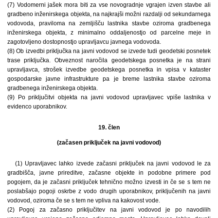
(7) Vodomerni jašek mora biti za vse novogradnje vgrajen izven stavbe ali
gradbeno inženirskega objekta, na najkrajši možni razdalji od sekundarnega
vodovoda, praviloma na zemljišču lastnika stavbe oziroma gradbenega
inženirskega objekta, z minimalno oddaljenostjo od parcelne meje in
zagotovljeno dostopnostjo upravljavcu javnega vodovoda.
(8) Ob izvedbi priključka na javni vodovod se izvede tudi geodetski posnetek
trase priključka. Obveznost naročila geodetskega posnetka je na strani
upravljavca, strošek izvedbe geodetskega posnetka in vpisa v kataster
gospodarske javne infrastrukture pa je breme lastnika stavbe oziroma
gradbenega inženirskega objekta.
(9) Po priključitvi objekta na javni vodovod upravljavec vpiše lastnika v
evidenco uporabnikov.
19. člen
(začasen priključek na javni vodovod)
(1) Upravljavec lahko izvede začasni priključek na javni vodovod le za
gradbišča, javne prireditve, začasne objekte in podobne primere pod
pogojem, da je začasni priključek tehnično možno izvesti in če se s tem ne
poslabšajo pogoji oskrbe z vodo drugih uporabnikov, priključenih na javni
vodovod, oziroma če se s tem ne vpliva na kakovost vode.
(2) Pogoj za začasno priključitev na javni vodovod je po navodilih