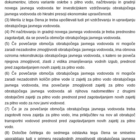
dokumentov, izboru variante oskrbe s pitno vodo, načrtovanju in gradnji
novega javnega vodovoda ter investicijskem vzdrževanju obratujočega
javnega vodovoda ob hkratni presoji ekonomske upravičenosti.
(3) Merila iz tega člena je treba upoštevati tudi pri vzdrževanju in upravljanju
obratujočega javnega vodovoda.
(4) Pri načrtovanju in gradnji novega javnega vodovoda je treba prednostno
zagotavljati, da se poveča območje obratujočega javnega vodovoda.
(5) Če povečanje območja obratujočega javnega vodovoda ni mogoče
zaradi nezadostne zmogljivosti obratujočega javnega vodovoda, ima obnova
oziroma rekonstrukcija obratujočega javnega vodovoda, s katero se poveča
njegova zmogljivost, zlasti z vidika zmanjševanja vodnih izgub, prednost
pred zagotavljanjem novih zajetij za pitno vodo.
(6) Če povečanje območja obratujočega javnega vodovoda ni mogoče
zaradi nezadostnih količin pitne vode iz zajetij za pitno vodo obratujočega
javnega vodovoda, ima povečanje zmogljivosti zajetij za pitno vodo
obratujočega javnega vodovoda ali njihova nadomestitev z drugimi
obstoječimi zajetji za pitno vodo prednost pred zagotavljanjem novih zajetij
za pitno vodo za nov javni vodovod.
(7) Če je za povečanje območja obratujočega javnega vodovoda treba
zagotoviti nova zajetja za pitno vodo, ima priključitev na nov ali obratujoč
transportni vodovod prednost pred zagotavljanjem novih zajetij za pitno
vodo.
(8) Določbe četrtega do sedmega odstavka tega člena se smiselno
uporabljajo tudi v primeru nezadostnih zmogljivosti obratujočega javnega