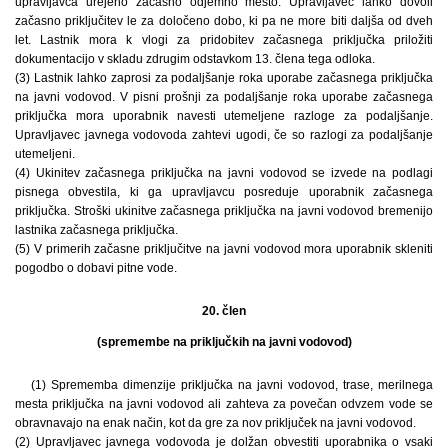
upravljavca urejeno začasno odjemno mesto. Upravljavec lahko dovoli
začasno priključitev le za določeno dobo, ki pa ne more biti daljša od dveh
let. Lastnik mora k vlogi za pridobitev začasnega priključka priložiti
dokumentacijo v skladu zdrugim odstavkom 13. člena tega odloka.
(3) Lastnik lahko zaprosi za podaljšanje roka uporabe začasnega priključka
na javni vodovod. V pisni prošnji za podaljšanje roka uporabe začasnega
priključka mora uporabnik navesti utemeljene razloge za podaljšanje.
Upravljavec javnega vodovoda zahtevi ugodi, če so razlogi za podaljšanje
utemeljeni.
(4) Ukinitev začasnega priključka na javni vodovod se izvede na podlagi
pisnega obvestila, ki ga upravljavcu posreduje uporabnik začasnega
priključka. Stroški ukinitve začasnega priključka na javni vodovod bremenijo
lastnika začasnega priključka.
(5) V primerih začasne priključitve na javni vodovod mora uporabnik skleniti
pogodbo o dobavi pitne vode.
20. člen
(spremembe na priključkih na javni vodovod)
(1) Sprememba dimenzije priključka na javni vodovod, trase, merilnega
mesta priključka na javni vodovod ali zahteva za povečan odvzem vode se
obravnavajo na enak način, kot da gre za nov priključek na javni vodovod.
(2) Upravljavec javnega vodovoda je dolžan obvestiti uporabnika o vsaki