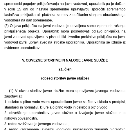
spremembi pogojev priključevanja na javni vodovod, uporabnik pa je dolžan
v roku 15 dni od nastale spremembe upravljavcu sporočiti spremembo
lastništva priključka ali plačnika storitev z odčitanim stanjem obračunskega
vodomera na dan spremembe.
(3) Odjava priključka na javni vodovod je dovoljena samo v primerih rušenja
priključenega objekta. Uporabnik mora posredovati odjavo priključka na
javni vodovod upravljavcu v pisni obliki. Izvedbo prekinitve priključka na javni
vodovod izvrši upravljavec na stroške uporabnika. Uporabnika se izbriše iz
evidence uporabnikov.
V. OBVEZNE STORITVE IN NALOGE JAVNE SLUŽBE
21. člen
(obseg storitev javne službe)
(1) V okviru storitev javne službe mora upravljavec javnega vodovoda
zagotavljati:
1. oskrbo s pitno vodo vsem uporabnikom javne službe v skladu s predpisi,
standardi in normativi, ki urejajo pitno vodo in oskrbo s pitno vodo,
2. obveščanje uporabnikov javne službe o izvajanju javne službe in o
njihovih obveznostih,
3. redno vzdrževanje javnega vodovoda,
4. redno vzdrževanje javnemu vodovodu pripadajočih zunanjih hidrantnih