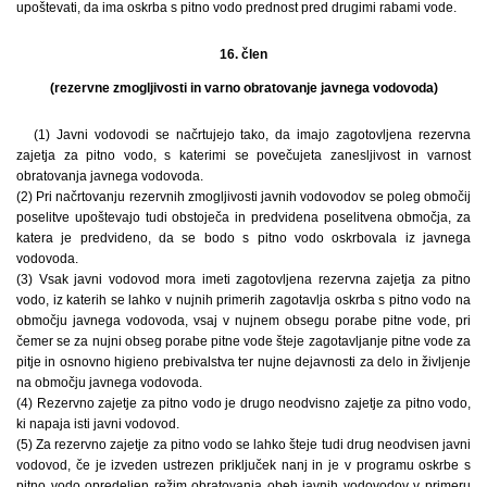
upoštevati, da ima oskrba s pitno vodo prednost pred drugimi rabami vode.
16. člen
(rezervne zmogljivosti in varno obratovanje javnega vodovoda)
(1) Javni vodovodi se načrtujejo tako, da imajo zagotovljena rezervna
zajetja za pitno vodo, s katerimi se povečujeta zanesljivost in varnost
obratovanja javnega vodovoda.
(2) Pri načrtovanju rezervnih zmogljivosti javnih vodovodov se poleg območij
poselitve upoštevajo tudi obstoječa in predvidena poselitvena območja, za
katera je predvideno, da se bodo s pitno vodo oskrbovala iz javnega
vodovoda.
(3) Vsak javni vodovod mora imeti zagotovljena rezervna zajetja za pitno
vodo, iz katerih se lahko v nujnih primerih zagotavlja oskrba s pitno vodo na
območju javnega vodovoda, vsaj v nujnem obsegu porabe pitne vode, pri
čemer se za nujni obseg porabe pitne vode šteje zagotavljanje pitne vode za
pitje in osnovno higieno prebivalstva ter nujne dejavnosti za delo in življenje
na območju javnega vodovoda.
(4) Rezervno zajetje za pitno vodo je drugo neodvisno zajetje za pitno vodo,
ki napaja isti javni vodovod.
(5) Za rezervno zajetje za pitno vodo se lahko šteje tudi drug neodvisen javni
vodovod, če je izveden ustrezen priključek nanj in je v programu oskrbe s
pitno vodo opredeljen režim obratovanja obeh javnih vodovodov v primeru