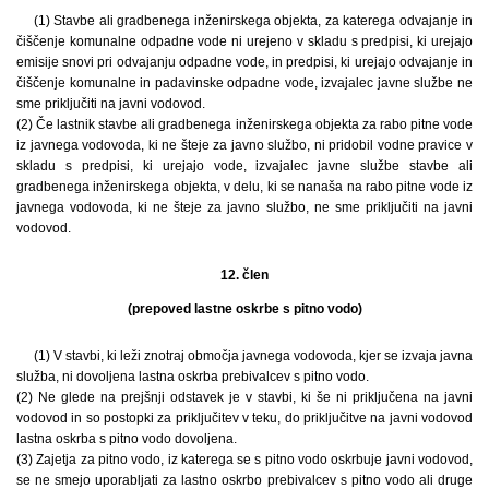
(1) Stavbe ali gradbenega inženirskega objekta, za katerega odvajanje in
čiščenje komunalne odpadne vode ni urejeno v skladu s predpisi, ki urejajo
emisije snovi pri odvajanju odpadne vode, in predpisi, ki urejajo odvajanje in
čiščenje komunalne in padavinske odpadne vode, izvajalec javne službe ne
sme priključiti na javni vodovod.
(2) Če lastnik stavbe ali gradbenega inženirskega objekta za rabo pitne vode
iz javnega vodovoda, ki ne šteje za javno službo, ni pridobil vodne pravice v
skladu s predpisi, ki urejajo vode, izvajalec javne službe stavbe ali
gradbenega inženirskega objekta, v delu, ki se nanaša na rabo pitne vode iz
javnega vodovoda, ki ne šteje za javno službo, ne sme priključiti na javni
vodovod.
12. člen
(prepoved lastne oskrbe s pitno vodo)
(1) V stavbi, ki leži znotraj območja javnega vodovoda, kjer se izvaja javna
služba, ni dovoljena lastna oskrba prebivalcev s pitno vodo.
(2) Ne glede na prejšnji odstavek je v stavbi, ki še ni priključena na javni
vodovod in so postopki za priključitev v teku, do priključitve na javni vodovod
lastna oskrba s pitno vodo dovoljena.
(3) Zajetja za pitno vodo, iz katerega se s pitno vodo oskrbuje javni vodovod,
se ne smejo uporabljati za lastno oskrbo prebivalcev s pitno vodo ali druge