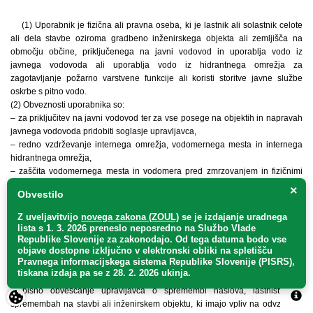
(1) Uporabnik je fizična ali pravna oseba, ki je lastnik ali solastnik celote
ali dela stavbe oziroma gradbeno inženirskega objekta ali zemljišča na
območju občine, priključenega na javni vodovod in uporablja vodo iz
javnega vodovoda ali uporablja vodo iz hidrantnega omrežja za
zagotavljanje požarno varstvene funkcije ali koristi storitve javne službe
oskrbe s pitno vodo.
(2) Obveznosti uporabnika so:
– za priključitev na javni vodovod ter za vse posege na objektih in napravah
javnega vodovoda pridobiti soglasje upravljavca,
– redno vzdrževanje internega omrežja, vodomernega mesta in internega
hidrantnega omrežja,
– zaščita vodomernega mesta in vodomera pred zmrzovanjem in fizičnimi
poškodbami,
×
Obvestilo
– upravljavcu omogočiti nemoten dostop do vodomernega mesta,
– upravljavcu omogočiti pregled ustreznosti priključka stavbe in interne
Z uveljavitvijo
novega zakona (ZOUL)
se je
izdajanje uradnega
vodovodne inštalacije,
lista s 1. 3. 2026 preneslo
neposredno
na Službo Vlade
– upravljavcu omogočiti vzorčenje pitne vode na internem vodovodnem
Republike Slovenije za zakonodajo
. Od tega datuma bodo vse
objave dostopne izključno v elektronski obliki na spletišču
omrežju,
Pravnega informacijskega sistema Republike Slovenije (PISRS),
– obveščanje upravljavca o okvarah na javnem vodovodu in priključku
tiskana izdaja pa se z 28. 2. 2026 ukinja.
stavbe ter omogočanje izvedbe odprave okvare in obnove,
– pisno obveščanje upravljavca o spremembi naslova, lastništva in
spremembah na stavbi ali inženirskem objektu, ki imajo vpliv na odvzem in