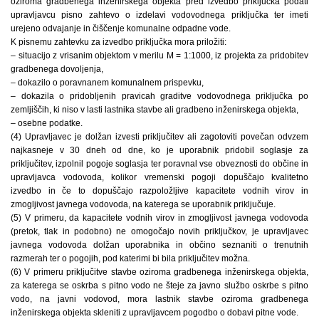
oziroma gradbenega inženirskega objekta pred izvedbo priključka podati
upravljavcu pisno zahtevo o izdelavi vodovodnega priključka ter imeti
urejeno odvajanje in čiščenje komunalne odpadne vode.
K pisnemu zahtevku za izvedbo priključka mora priložiti:
– situacijo z vrisanim objektom v merilu M = 1:1000, iz projekta za pridobitev
gradbenega dovoljenja,
– dokazilo o poravnanem komunalnem prispevku,
– dokazila o pridobljenih pravicah graditve vodovodnega priključka po
zemljiščih, ki niso v lasti lastnika stavbe ali gradbeno inženirskega objekta,
– osebne podatke.
(4) Upravljavec je dolžan izvesti priključitev ali zagotoviti povečan odvzem
najkasneje v 30 dneh od dne, ko je uporabnik pridobil soglasje za
priključitev, izpolnil pogoje soglasja ter poravnal vse obveznosti do občine in
upra­vljavca vodovoda, kolikor vremenski pogoji dopuščajo kvalitetno
izvedbo in če to dopuščajo razpoložljive kapacitete vodnih virov in
zmogljivost javnega vodovoda, na katerega se uporabnik priključuje.
(5) V primeru, da kapacitete vodnih virov in zmogljivost javnega vodovoda
(pretok, tlak in podobno) ne omogočajo novih priključkov, je upravljavec
javnega vodovoda dolžan uporabnika in občino seznaniti o trenutnih
razmerah ter o pogojih, pod katerimi bi bila priključitev možna.
(6) V primeru priključitve stavbe oziroma gradbenega inženirskega objekta,
za katerega se oskrba s pitno vodo ne šteje za javno službo oskrbe s pitno
vodo, na javni vodovod, mora lastnik stavbe oziroma gradbenega
inženirskega objekta skleniti z upravljavcem pogodbo o dobavi pitne vode.