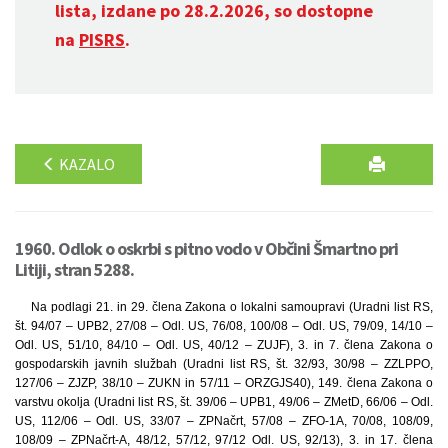
lista, izdane po 28.2.2026, so dostopne
na
PISRS
.
KAZALO
1960. Odlok o oskrbi s pitno vodo v Občini Šmartno pri
Litiji, stran 5288.
Na podlagi 21. in 29. člena Zakona o lokalni samoupravi (Uradni list RS,
št. 94/07 – UPB2, 27/08 – Odl. US, 76/08, 100/08 – Odl. US, 79/09, 14/10 –
Odl. US, 51/10, 84/10 – Odl. US, 40/12 – ZUJF), 3. in 7. člena Zakona o
gospodarskih javnih službah (Uradni list RS, št. 32/93, 30/98 – ZZLPPO,
127/06 – ZJZP, 38/10 – ZUKN in 57/11 – ORZGJS40), 149. člena Zakona o
varstvu okolja (Uradni list RS, št. 39/06 – UPB1, 49/06 – ZMetD, 66/06 – Odl.
US, 112/06 – Odl. US, 33/07 – ZPNačrt, 57/08 – ZFO-1A, 70/08, 108/09,
108/09 – ZPNačrt-A, 48/12, 57/12, 97/12 Odl. US, 92/13), 3. in 17. člena