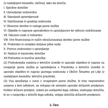
(v nadaljnjem besedilu: občina), tako da določa:
I. Splošne določbe
II. Upravljanje vodovodov
III. Standardi opremljenosti
IV. Načrtovanje in gradnja vodovoda
V. Obvezne storitve in naloge javne službe
VI. Objekte in naprave uporabnikov in upravljavcev ter njihovo vzdrževanje
VII. Odvzem vode iz hidrantov
VIII. Vire financiranja in način obračunavanja storitev javne službe
IX. Prekinitev in omejitev dobave pitne vode
X. Prenos vodovodov v upravljanje
XI. Nadzor in kazenske določbe
XII Prehodne in končne določbe.
(2) Podrobnejša vsebina o tehnični izvedbi in uporabi objektov in naprav za
izvajanje javne službe je opredeljena v Pravilniku o tehnični izvedbi in
uporabi objektov in naprav javnega vodovoda v Občini Šmartno pri Litiji (v
nadaljnjem besedilu: tehnični pravilnik).
(3) Vsa vprašanja v zvezi z izvajanjem javne službe, ki niso neposredno
urejena s tem odlokom, se rešujejo ob smiselni uporabi državnih predpisov.
Kolikor državni predpisi, izdani po uveljavitvi tega odloka, vsebujejo določila,
ki so v nasprotju z določili tega odloka, veljajo določila državnih predpisov.
2. člen