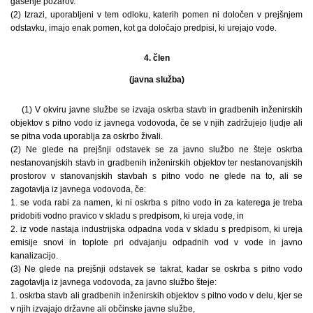
gašenje požarov.
(2) Izrazi, uporabljeni v tem odloku, katerih pomen ni določen v prejšnjem
odstavku, imajo enak pomen, kot ga določajo predpisi, ki urejajo vode.
4. člen
(javna služba)
(1) V okviru javne službe se izvaja oskrba stavb in gradbenih inženirskih
objektov s pitno vodo iz javnega vodovoda, če se v njih zadržujejo ljudje ali
se pitna voda uporablja za oskrbo živali.
(2) Ne glede na prejšnji odstavek se za javno službo ne šteje oskrba
nestanovanjskih stavb in gradbenih inženirskih objektov ter nestanovanjskih
prostorov v stanovanjskih stavbah s pitno vodo ne glede na to, ali se
zagotavlja iz javnega vodovoda, če:
1. se voda rabi za namen, ki ni oskrba s pitno vodo in za katerega je treba
pridobiti vodno pravico v skladu s predpisom, ki ureja vode, in
2. iz vode nastaja industrijska odpadna voda v skladu s predpisom, ki ureja
emisije snovi in toplote pri odvajanju odpadnih vod v vode in javno
kanalizacijo.
(3) Ne glede na prejšnji odstavek se takrat, kadar se oskrba s pitno vodo
zagotavlja iz javnega vodovoda, za javno službo šteje:
1. oskrba stavb ali gradbenih inženirskih objektov s pitno vodo v delu, kjer se
v njih izvajajo državne ali občinske javne službe,