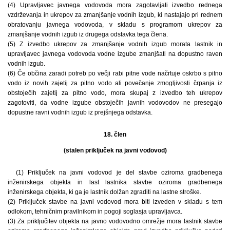
(4) Upravljavec javnega vodovoda mora zagotavljati izvedbo rednega
vzdrževanja in ukrepov za zmanjšanje vodnih izgub, ki nastajajo pri rednem
obratovanju javnega vodovoda, v skladu s programom ukrepov za
zmanjšanje vodnih izgub iz drugega odstavka tega člena.
(5) Z izvedbo ukrepov za zmanjšanje vodnih izgub morata lastnik in
upravljavec javnega vodovoda vodne izgube zmanjšati na dopustno raven
vodnih izgub.
(6) Če občina zaradi potreb po večji rabi pitne vode načrtuje oskrbo s pitno
vodo iz novih zajetij za pitno vodo ali povečanje zmogljivosti črpanja iz
obstoječih zajetij za pitno vodo, mora skupaj z izvedbo teh ukrepov
zagotoviti, da vodne izgube obstoječih javnih vodovodov ne presegajo
dopustne ravni vodnih izgub iz prejšnjega odstavka.
18. člen
(stalen priključek na javni vodovod)
(1) Priključek na javni vodovod je del stavbe oziroma gradbenega
inženirskega objekta in last lastnika stavbe oziroma gradbenega
inženirskega objekta, ki ga je lastnik dolžan zgraditi na lastne stroške.
(2) Priključek stavbe na javni vodovod mora biti izveden v skladu s tem
odlokom, tehničnim pravilnikom in pogoji so­glasja upravljavca.
(3) Za priključitev objekta na javno vodovodno omrežje mora lastnik stavbe