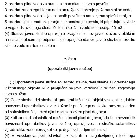
2. oskrba s pitno vodo za pranje ali namakanje javnih površin,
3. oskrba zunanjega hidrantnega omrežja za gašenje požarov s pitno vodo,
4. oskrba s pitno vodo, ki je na javnih površinah namenjena splošni rabi, in
5. oskrba s pitno vodo za pranje ali namakanje površin, ki pripadajo stavbi iz
prvega odstavka tega člena, če letna količina vode ne presega 50 m3.
(4) Storitve javne službe opravljajo izvajalci storitev javne službe v obliki in
na način, določen s predpisom, ki ureja gospodarske javne službe in oskrbo
s pitno vodo in s tem odlokom.
5. člen
(uporabniki javne službe)
(1) Uporabniki javne službe so lastniki stavbe, dela stavbe ali gradbenega
inženirskega objekta, ki je priključen na javni vodovod in se zanj zagotavlja
javna služba.
(2) Če je stavba, del stavbe ali gradbeni inženirski objekt v solastnini, lahko
obveznosti uporabnikov javne službe iz prejšnjega odstavka prevzame eden
od solastnikov, če je med njimi o tem dosežen pisni dogovor.
(3) Kolikor med solastniki ni možno doseči pisni dogovor, kdo bo prevzemnik
obveznosti uporabnikov javne službe, upravljavec na stroške solastnikov
vgradi toliko vodomerov, kolikor je dejanskih odjemnih mest.
(4) V večstanovanjskih stavbah, v katerih ni zagotovljenega ločenega