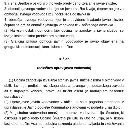
9. člena Uredbe o oskrbi s pitno vodo predvideno izvajanje javne službe,
3. območja javnega vodovoda, kjer se javna služba izvaja, čeprav ne gre za
območja javnega vodovoda iz 1. točke tega odstavka in
4. območja javnega vodovoda, kjer je predvideno izvajanje javne službe,
čeprav ne gre za območja javnega vodovoda iz 2. točke tega odstavka.
(2) Na vseh ostalih območjih, kjer občina ne zagotavlja javne službe, se
izvaja lastna oskrba prebivalcev s pitno vodo.
(3) Grafična priloga območij javnih vodovodov je javno objavljena na
geografskem informacijskem sistemu občine.
8. člen
(določitev upravljavca vodovoda)
(1) Občina zagotavlja izvajanje storitev javne službe oskrbe s pitno vodo v
obliki javnega podjetja, režijskega obrata, javnega gospodarskega zavoda
ali z dajanjem koncesij pravni ali fizični osebi (v nadaljnjem besedilu:
upravljavec).
(2) Upravljavec javnih vodovodov v občini, ki so s pogodbo preneseni v
upravljanje, je Javno podjetje Komunalno stanovanjsko podjetje Litija d.o.o.
(3) Magistralno vodovodno omrežje in naprave vodovoda Litija–Šmartno, ki
oskrbuje s pitno vodo Občino Šmartno pri Litiji in Občino Litija, je v skupni
lasti obeh občin. Vsa medsebojna razmerja glede upravljanja in vzdrževanja