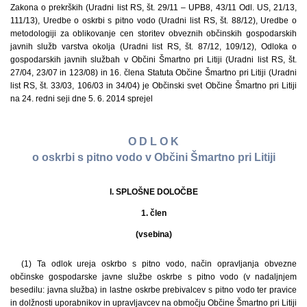
Zakona o prekrških (Uradni list RS, št. 29/11 – UPB8, 43/11 Odl. US, 21/13,
111/13), Uredbe o oskrbi s pitno vodo (Uradni list RS, št. 88/12), Uredbe o
metodologiji za oblikovanje cen storitev obveznih občinskih gospodarskih
javnih služb varstva okolja (Uradni list RS, št. 87/12, 109/12), Odloka o
gospodarskih javnih službah v Občini Šmartno pri Litiji (Uradni list RS, št.
27/04, 23/07 in 123/08) in 16. člena Statuta Občine Šmartno pri Litiji (Uradni
list RS, št. 33/03, 106/03 in 34/04) je Občinski svet Občine Šmartno pri Litiji
na 24. redni seji dne 5. 6. 2014 sprejel
O D L O K
o oskrbi s pitno vodo v Občini Šmartno pri Litiji
I. SPLOŠNE DOLOČBE
1. člen
(vsebina)
(1) Ta odlok ureja oskrbo s pitno vodo, način opravljanja obvezne
občinske gospodarske javne službe oskrbe s pitno vodo (v nadaljnjem
besedilu: javna služba) in lastne oskrbe prebivalcev s pitno vodo ter pravice
in dolžnosti uporabnikov in upravljavcev na območju Občine Šmartno pri Litiji