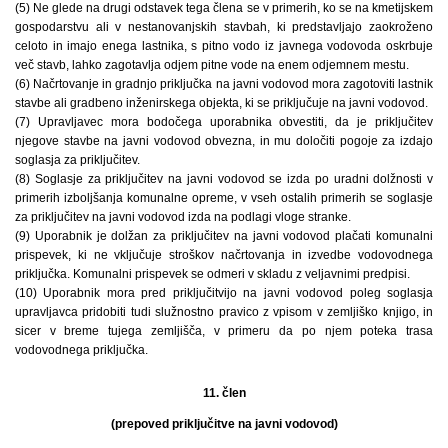
(5) Ne glede na drugi odstavek tega člena se v primerih, ko se na kmetijskem
gospodarstvu ali v nestanovanjskih stavbah, ki predstavljajo zaokroženo
celoto in imajo enega lastnika, s pitno vodo iz javnega vodovoda oskrbuje
več stavb, lahko zagotavlja odjem pitne vode na enem odjemnem mestu.
(6) Načrtovanje in gradnjo priključka na javni vodovod mora zagotoviti lastnik
stavbe ali gradbeno inženirskega objekta, ki se priključuje na javni vodovod.
(7) Upravljavec mora bodočega uporabnika obvestiti, da je priključitev
njegove stavbe na javni vodovod obvezna, in mu določiti pogoje za izdajo
soglasja za priključitev.
(8) Soglasje za priključitev na javni vodovod se izda po uradni dolžnosti v
primerih izboljšanja komunalne opreme, v vseh ostalih primerih se soglasje
za priključitev na javni vodovod izda na podlagi vloge stranke.
(9) Uporabnik je dolžan za priključitev na javni vodovod plačati komunalni
prispevek, ki ne vključuje stroškov načrtovanja in izvedbe vodovodnega
priključka. Komunalni prispevek se odmeri v skladu z veljavnimi predpisi.
(10) Uporabnik mora pred priključitvijo na javni vodovod poleg soglasja
upravljavca pridobiti tudi služnostno pravico z vpisom v zemljiško knjigo, in
sicer v breme tujega zemljišča, v primeru da po njem poteka trasa
vodovodnega priključka.
11. člen
(prepoved priključitve na javni vodovod)