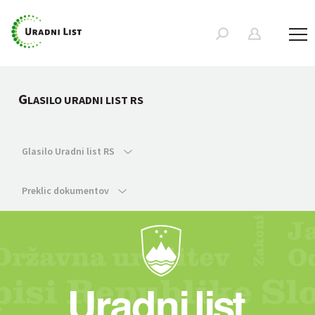
G
LASILO URADNI LIST RS
Glasilo Uradni list RS
Preklic dokumentov