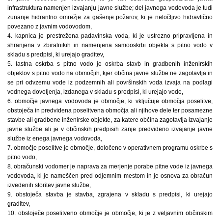
infrastruktura namenjen izvajanju javne službe; del javnega vodovoda je tudi
zunanje hidrantno omrežje za gašenje požarov, ki je neločljivo hidravlično
povezano z javnim vodovodom,
4. kapnica je prestrežena padavinska voda, ki je ustrezno pripravljena in
shranjena v zbiralnikih in namenjena samooskrbi objekta s pitno vodo v
skladu s predpisi, ki urejajo graditev,
5. lastna oskrba s pitno vodo je oskrba stavb in gradbenih inženirskih
objektov s pitno vodo na območjih, kjer občina javne službe ne zagotavlja in
se pri odvzemu vode iz podzemnih ali površinskih voda izvaja na podlagi
vodnega dovoljenja, izdanega v skladu s predpisi, ki urejajo vode,
6. območje javnega vodovoda je območje, ki vključuje območja poselitve,
obstoječa in predvidena poselitvena območja ali njihove dele ter posamezne
stavbe ali gradbene inženirske objekte, za katere občina zagotavlja izvajanje
javne službe ali je v občinskih predpisih zanje predvideno izvajanje javne
službe iz enega javnega vodovoda,
7. območje poselitve je območje, določeno v operativnem programu oskrbe s
pitno vodo,
8. obračunski vodomer je naprava za merjenje porabe pitne vode iz javnega
vodovoda, ki je nameščen pred odjemnim mestom in je osnova za obračun
izvedenih storitev javne službe,
9. obstoječa stavba je stavba, zgrajena v skladu s predpisi, ki urejajo
graditev,
10. obstoječe poselitveno območje je območje, ki je z veljavnim občinskim