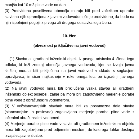
manjša kot 10 m3 pitne vode na dan.
(3) Predvidena poselitvena območja morajo biti pred začetkom uporabe
stavb na njih opremljena z javnim vodovodom, če je predvideno, da bodo na
njih izpolnjeni pogoji iz prvega ali drugega odstavka tega člena.
10. člen
(obveznost priključitve na javni vodovod)
(1) Stavba ali gradbeni inženirski objekt iz prvega odstavka 4. člena tega
odloka, ki leži znotraj območja javnega vodovoda, kjer se izvaja javna
služba, morata biti priključena na javni vodovod v skladu s soglasjem
upravljavca, in sicer najkasneje v roku enega leta po izgradnji javnega
vodovoda.
(2) Na javni vodovod mora biti priključena vsaka stavba ali gradbeni
inženirski objekt posebej, zanje pa mora biti zagotovljeno merjenje porabe
pitne vode z obračunskim vodomerom.
(3) V večstanovanjskih stavbah mora biti za posamezne dele stavbe
(stanovanjske in poslovne) zagotovljeno merjenje porabe pitne vode z
ločenimi obračunskimi vodomeri.
(4) Merjenje porabe pitne vode v stavbi ali gradbenem inženirskem objektu
mora biti zagotovljeno pred odjemnim mestom, do katerega lahko dostopa
izvajalec javne službe.