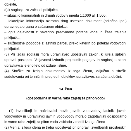
objekte,
d) k soglasju za začasni priključek:
– situacijo komunalnih in drugih vodov v merilu 1:1000 ali 1:500,
– lokacijsko informacijo oziroma drug ustrezen dokument (odločbo ipd.)
upravnega organa o začasnem objektu,
– opis dejavnosti z navedbo predvidene porabe vode in časa trajanja
priključka,
– služnostne pogodbe z lastniki parcel, preko katerih bo potekal vodovodni
priključek.
(3) Pri izdaji soglasij mora upravljavec upoštevati zakon, ki ureja splošni
upravni postopek. Veljavnost izdanih projektnih pogojev in soglasij s strani
upravljavca je eno leto od izdaje listine.
(4) Stroške za izdajo dokumentov iz tega člena, vključno s stroški
sodelovanja pri tehničnih pregledih objektov, upravljavec zaračuna občini.
14. člen
(gospodarna in varna raba zajetij za pitno vodo)
(1) Investitorji in načrtovalci novih javnih vodovodov, lastniki javnih
vodovodov in upravljavci javnih vodovodov morajo zagotavljati gospodarno
in varno rabo zajetij za pitno vodo v skladu z merili iz tega člena.
(2) Merila iz tega člena je treba upoštevati pri pripravi izvedbenih prostorskih