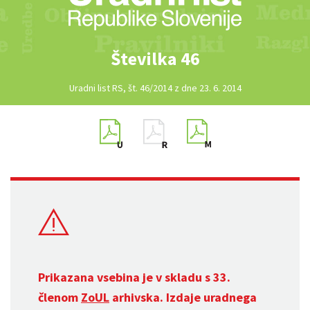
Številka 46
Uradni list RS, št. 46/2014 z dne 23. 6. 2014
Prikazana vsebina je v skladu s 33.
členom
ZoUL
arhivska. Izdaje uradnega