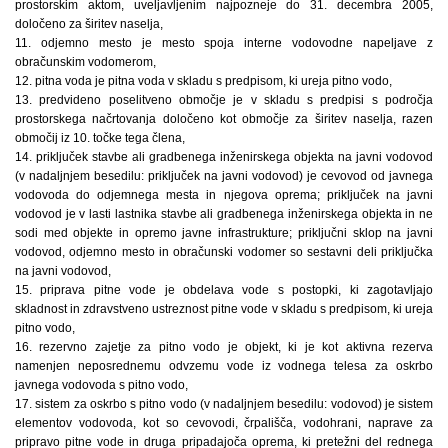
prostorskim aktom, uveljavljenim najpozneje do 31. decembra 2005,
določeno za širitev naselja,
11. odjemno mesto je mesto spoja interne vodovodne napeljave z
obračunskim vodomerom,
12. pitna voda je pitna voda v skladu s predpisom, ki ureja pitno vodo,
13. predvideno poselitveno območje je v skladu s predpisi s področja
prostorskega načrtovanja določeno kot območje za širitev naselja, razen
območij iz 10. točke tega člena,
14. priključek stavbe ali gradbenega inženirskega objekta na javni vodovod
(v nadaljnjem besedilu: priključek na javni vodovod) je cevovod od javnega
vodovoda do odjemnega mesta in njegova oprema; priključek na javni
vodovod je v lasti lastnika stavbe ali gradbenega inženirskega objekta in ne
sodi med objekte in opremo javne infrastrukture; priključni sklop na javni
vodovod, odjemno mesto in obračunski vodomer so sestavni deli priključka
na javni vodovod,
15. priprava pitne vode je obdelava vode s postopki, ki zagotavljajo
skladnost in zdravstveno ustreznost pitne vode v skladu s predpisom, ki ureja
pitno vodo,
16. rezervno zajetje za pitno vodo je objekt, ki je kot aktivna rezerva
namenjen neposrednemu odvzemu vode iz vodnega telesa za oskrbo
javnega vodovoda s pitno vodo,
17. sistem za oskrbo s pitno vodo (v nadaljnjem besedilu: vodovod) je sistem
elementov vodovoda, kot so cevovodi, črpališča, vodohrani, naprave za
pripravo pitne vode in druga pripadajoča oprema, ki pretežni del rednega