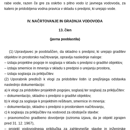
rabe vode, razen če gre za oskrbo s pitno vodo iz javnega vodovoda, za
katero je pridobljena vodna pravica v skladu s predpisi, ki urejajo vode.
IV. NAČRTOVANJE IN GRADNJA VODOVODA
13. člen
(javna pooblastila)
(1) Upravljavec je pooblaščen, da skladno s predpisi, ki urejajo graditev
objektov in prostorsko načrtovanje, opravlja naslednje naloge:
– izdaja projektne pogoje in soglasja v skladu s predpisi o graditvi objektov,
– izdaja smernice in mnenja v skladu s predpisi o urejanju prostora,
– izdaja soglasja za priključitev.
(2) Uporabnik predloži k vlogi za pridobitev listin iz prejšnjega odstavka
naslednjo dokumentacijo:
a) k vlogi za pridobitev projektnih pogojev, soglasij ter soglasij za priključitev:
– dokumentacijo, skladno s predpisi o graditvi objektov,
b) k vlogi za soglasje k projektnim rešitvam, smernice in mnenja:
– dokumentacijo, skladno s predpisi o prostorskem načrtovanju,
c) k soglasju za priključitev na vodovod za obstoječe stavbe:
– pravnomočno gradbeno dovoljenje (oziroma izjava, da je objekt zgrajen
pred 31. 12. 1967),
– projekt vodovodnega priključka za zahtevnejše stavbe in inženirske