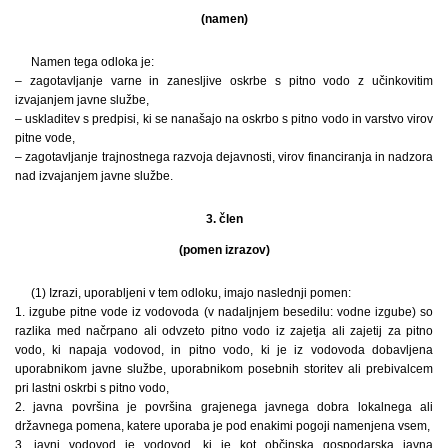
(namen)
Namen tega odloka je:
– zagotavljanje varne in zanesljive oskrbe s pitno vodo z učinkovitim
izvajanjem javne službe,
– uskladitev s predpisi, ki se nanašajo na oskrbo s pitno vodo in varstvo virov
pitne vode,
– zagotavljanje trajnostnega razvoja dejavnosti, virov financiranja in nadzora
nad izvajanjem javne službe.
3. člen
(pomen izrazov)
(1) Izrazi, uporabljeni v tem odloku, imajo naslednji pomen:
1. izgube pitne vode iz vodovoda (v nadaljnjem besedilu: vodne izgube) so
razlika med načrpano ali odvzeto pitno vodo iz zajetja ali zajetij za pitno
vodo, ki napaja vodovod, in pitno vodo, ki je iz vodovoda dobavljena
uporabnikom javne službe, uporabnikom posebnih storitev ali prebivalcem
pri lastni oskrbi s pitno vodo,
2. javna površina je površina grajenega javnega dobra lokalnega ali
državnega pomena, katere uporaba je pod enakimi pogoji namenjena vsem,
3. javni vodovod je vodovod, ki je kot občinska gospodarska javna