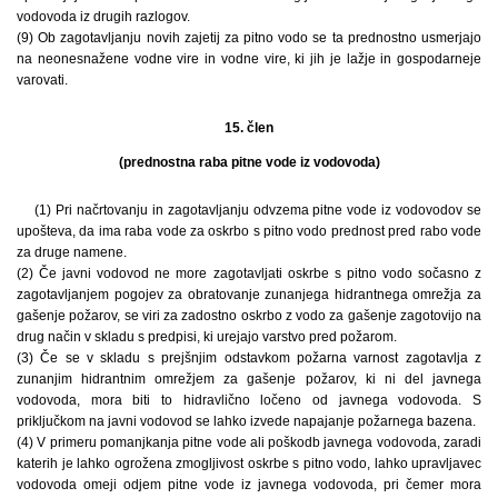
vodovoda iz drugih razlogov.
(9) Ob zagotavljanju novih zajetij za pitno vodo se ta prednostno usmerjajo
na neonesnažene vodne vire in vodne vire, ki jih je lažje in gospodarneje
varovati.
15. člen
(prednostna raba pitne vode iz vodovoda)
(1) Pri načrtovanju in zagotavljanju odvzema pitne vode iz vodovodov se
upošteva, da ima raba vode za oskrbo s pitno vodo prednost pred rabo vode
za druge namene.
(2) Če javni vodovod ne more zagotavljati oskrbe s pitno vodo sočasno z
zagotavljanjem pogojev za obratovanje zunanjega hidrantnega omrežja za
gašenje požarov, se viri za zadostno oskrbo z vodo za gašenje zagotovijo na
drug način v skladu s predpisi, ki urejajo varstvo pred požarom.
(3) Če se v skladu s prejšnjim odstavkom požarna varnost zagotavlja z
zunanjim hidrantnim omrežjem za gašenje požarov, ki ni del javnega
vodovoda, mora biti to hidravlično ločeno od javnega vodovoda. S
priključkom na javni vodovod se lahko izvede napajanje požarnega bazena.
(4) V primeru pomanjkanja pitne vode ali poškodb javnega vodovoda, zaradi
katerih je lahko ogrožena zmogljivost oskrbe s pitno vodo, lahko upravljavec
vodovoda omeji odjem pitne vode iz javnega vodovoda, pri čemer mora