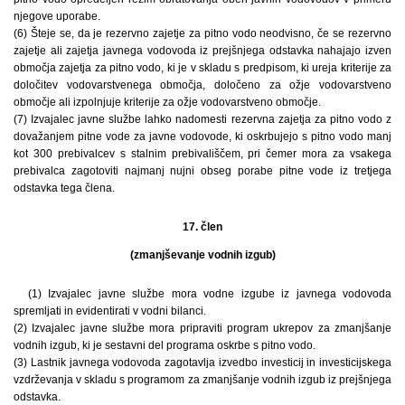
njegove uporabe.
(6) Šteje se, da je rezervno zajetje za pitno vodo neodvisno, če se rezervno
zajetje ali zajetja javnega vodovoda iz prejšnjega odstavka nahajajo izven
območja zajetja za pitno vodo, ki je v skladu s predpisom, ki ureja kriterije za
določitev vodovarstvenega območja, določeno za ožje vodovarstveno
območje ali izpolnjuje kriterije za ožje vodovarstveno območje.
(7) Izvajalec javne službe lahko nadomesti rezervna zajetja za pitno vodo z
dovažanjem pitne vode za javne vodovode, ki oskrbujejo s pitno vodo manj
kot 300 prebivalcev s stalnim prebivališčem, pri čemer mora za vsakega
prebivalca zagotoviti najmanj nujni obseg porabe pitne vode iz tretjega
odstavka tega člena.
17. člen
(zmanjševanje vodnih izgub)
(1) Izvajalec javne službe mora vodne izgube iz javnega vodovoda
spremljati in evidentirati v vodni bilanci.
(2) Izvajalec javne službe mora pripraviti program ukrepov za zmanjšanje
vodnih izgub, ki je sestavni del programa oskrbe s pitno vodo.
(3) Lastnik javnega vodovoda zagotavlja izvedbo investicij in investicijskega
vzdrževanja v skladu s programom za zmanjšanje vodnih izgub iz prejšnjega
odstavka.