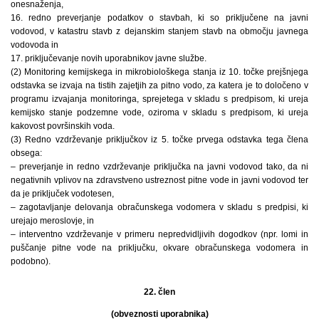
onesnaženja,
16. redno preverjanje podatkov o stavbah, ki so priključene na javni
vodovod, v katastru stavb z dejanskim stanjem stavb na območju javnega
vodovoda in
17. priključevanje novih uporabnikov javne službe.
(2) Monitoring kemijskega in mikrobiološkega stanja iz 10. točke prejšnjega
odstavka se izvaja na tistih zajetjih za pitno vodo, za katera je to določeno v
programu izvajanja monitoringa, sprejetega v skladu s predpisom, ki ureja
kemijsko stanje podzemne vode, oziroma v skladu s predpisom, ki ureja
kakovost površinskih voda.
(3) Redno vzdrževanje priključkov iz 5. točke prvega odstavka tega člena
obsega:
– preverjanje in redno vzdrževanje priključka na javni vodovod tako, da ni
negativnih vplivov na zdravstveno ustreznost pitne vode in javni vodovod ter
da je priključek vodotesen,
– zagotavljanje delovanja obračunskega vodomera v skladu s predpisi, ki
urejajo meroslovje, in
– interventno vzdrževanje v primeru nepredvidljivih dogodkov (npr. lomi in
puščanje pitne vode na priključku, okvare obračunskega vodomera in
podobno).
22. člen
(obveznosti uporabnika)