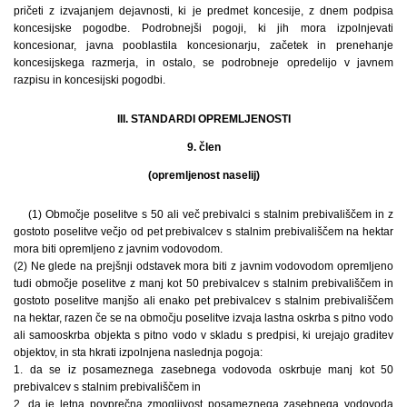
pričeti z izvajanjem dejavnosti, ki je predmet koncesije, z dnem podpisa
koncesijske pogodbe. Podrobnejši pogoji, ki jih mora izpolnjevati
koncesionar, javna pooblastila koncesionarju, začetek in prenehanje
koncesijskega razmerja, in ostalo, se podrobneje opredelijo v javnem
razpisu in koncesijski pogodbi.
III. STANDARDI OPREMLJENOSTI
9. člen
(opremljenost naselij)
(1) Območje poselitve s 50 ali več prebivalci s stalnim prebivališčem in z
gostoto poselitve večjo od pet prebivalcev s stalnim prebivališčem na hektar
mora biti opremljeno z javnim vodovodom.
(2) Ne glede na prejšnji odstavek mora biti z javnim vodovodom opremljeno
tudi območje poselitve z manj kot 50 prebivalcev s stalnim prebivališčem in
gostoto poselitve manjšo ali enako pet prebivalcev s stalnim prebivališčem
na hektar, razen če se na območju poselitve izvaja lastna oskrba s pitno vodo
ali samooskrba objekta s pitno vodo v skladu s predpisi, ki urejajo graditev
objektov, in sta hkrati izpolnjena naslednja pogoja:
1. da se iz posameznega zasebnega vodovoda oskrbuje manj kot 50
prebivalcev s stalnim prebivališčem in
2. da je letna povprečna zmogljivost posameznega zasebnega vodovoda