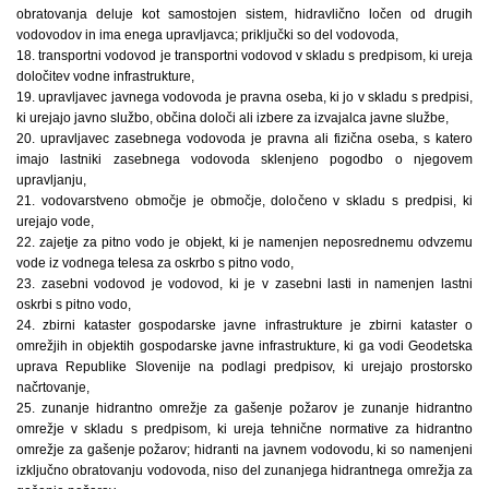
obratovanja deluje kot samostojen sistem, hidravlično ločen od drugih
vodovodov in ima enega upravljavca; priključki so del vodovoda,
18. transportni vodovod je transportni vodovod v skladu s predpisom, ki ureja
določitev vodne infrastrukture,
19. upravljavec javnega vodovoda je pravna oseba, ki jo v skladu s predpisi,
ki urejajo javno službo, občina določi ali izbere za izvajalca javne službe,
20. upravljavec zasebnega vodovoda je pravna ali fizična oseba, s katero
imajo lastniki zasebnega vodovoda sklenjeno pogodbo o njegovem
upravljanju,
21. vodovarstveno območje je območje, določeno v skladu s predpisi, ki
urejajo vode,
22. zajetje za pitno vodo je objekt, ki je namenjen neposrednemu odvzemu
vode iz vodnega telesa za oskrbo s pitno vodo,
23. zasebni vodovod je vodovod, ki je v zasebni lasti in namenjen lastni
oskrbi s pitno vodo,
24. zbirni kataster gospodarske javne infrastrukture je zbirni kataster o
omrežjih in objektih gospodarske javne infrastrukture, ki ga vodi Geodetska
uprava Republike Slovenije na podlagi predpisov, ki urejajo prostorsko
načrtovanje,
25. zunanje hidrantno omrežje za gašenje požarov je zunanje hidrantno
omrežje v skladu s predpisom, ki ureja tehnične normative za hidrantno
omrežje za gašenje požarov; hidranti na javnem vodovodu, ki so namenjeni
izključno obratovanju vodovoda, niso del zunanjega hidrantnega omrežja za