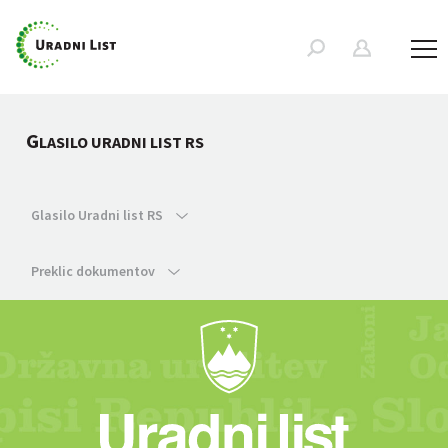
G
LASILO URADNI LIST RS
Glasilo Uradni list RS
Preklic dokumentov