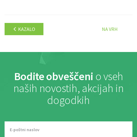
KAZALO
NA VRH
Bodite obveščeni
o vseh
naših novostih, akcijah in
dogodkih