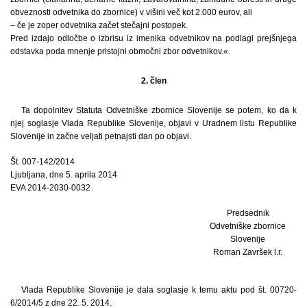
obveznosti odvetnika do zbornice) v višini več kot 2.000 eurov, ali
– če je zoper odvetnika začet stečajni postopek.
Pred izdajo odločbe o izbrisu iz imenika odvetnikov na podlagi prejšnjega
odstavka poda mnenje pristojni območni zbor odvetnikov.«.
2. člen
Ta dopolnitev Statuta Odvetniške zbornice Slovenije se potem, ko da k
njej soglasje Vlada Republike Slovenije, objavi v Uradnem listu Republike
Slovenije in začne veljati petnajsti dan po objavi.
Št. 007-142/2014
Ljubljana, dne 5. aprila 2014
EVA 2014-2030-0032
Predsednik
Odvetniške zbornice
Slovenije
Roman Završek l.r.
Vlada Republike Slovenije je dala soglasje k temu aktu pod št. 00720-
6/2014/5 z dne 22. 5. 2014.