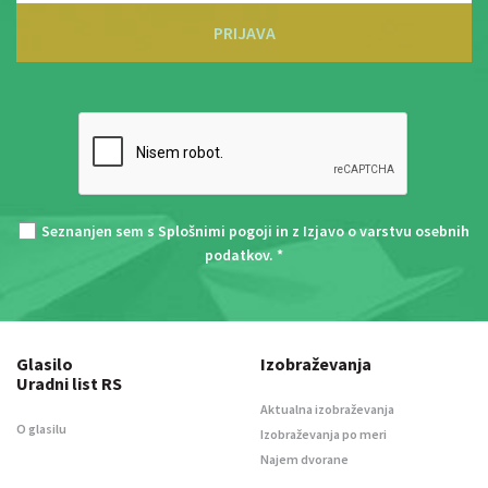
PRIJAVA
Seznanjen sem s
Splošnimi pogoji
in z
Izjavo o varstvu osebnih
podatkov
. *
Glasilo
Izobraževanja
Uradni list RS
Aktualna izobraževanja
O glasilu
Izobraževanja po meri
Najem dvorane