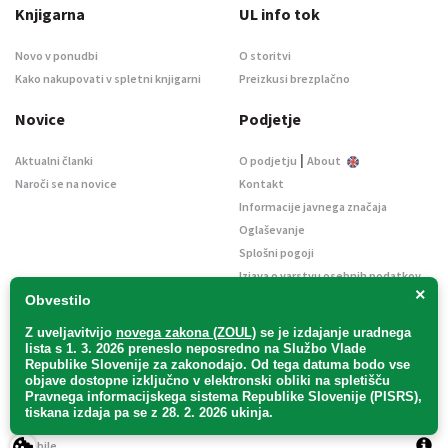
Knjigarna
UL info tok
Novo v ponudbi
O storitvi
Kako nakupovati v spletni knjigarni
Preizkusi brezplačno
Novice
Podjetje
|
Aktualni članki
O podjetju
About
Naroči se na novice
Kontakt
Informacije javnega značaja
Oglaševanje
Splošni pogoji
Izjava o varstvu osebnih podatkov
×
E-dražbe
Obvestilo
Z uveljavitvijo
novega zakona (ZOUL)
se je
izdajanje uradnega
lista s 1. 3. 2026 preneslo
neposredno
na Službo Vlade
Republike Slovenije za zakonodajo
. Od tega datuma bodo vse
objave dostopne izključno v elektronski obliki na spletišču
Pravnega informacijskega sistema Republike Slovenije (PISRS),
Uradni list d. o. o. – v likvidaciji / Vse pravice pridržane.
tiskana izdaja pa se z 28. 2. 2026 ukinja.
Pravna obvestila
/
Piškotki
/ Avtorji:
TriTim spletna agencija
v sodelovanju z
2Mobile