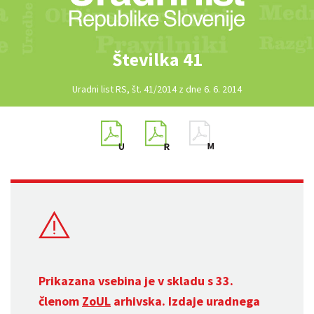
Številka 41
Uradni list RS, št. 41/2014 z dne 6. 6. 2014
Prikazana vsebina je v skladu s 33.
členom
ZoUL
arhivska. Izdaje uradnega