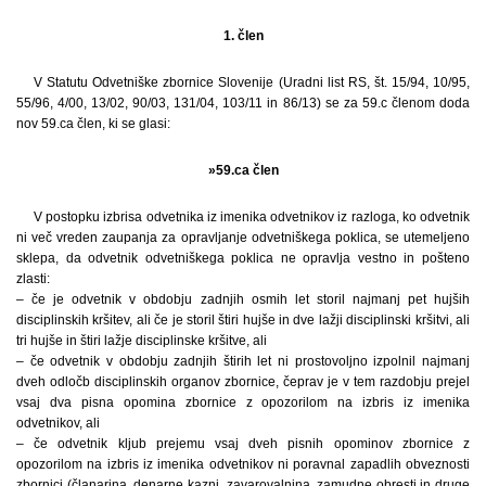
1. člen
V Statutu Odvetniške zbornice Slovenije (Uradni list RS, št. 15/94, 10/95,
55/96, 4/00, 13/02, 90/03, 131/04, 103/11 in 86/13) se za 59.c členom doda
nov 59.ca člen, ki se glasi:
»59.ca člen
V postopku izbrisa odvetnika iz imenika odvetnikov iz razloga, ko odvetnik
ni več vreden zaupanja za opravljanje odvetniškega poklica, se utemeljeno
sklepa, da odvetnik odvetniškega poklica ne opravlja vestno in pošteno
zlasti:
– če je odvetnik v obdobju zadnjih osmih let storil najmanj pet hujših
disciplinskih kršitev, ali če je storil štiri hujše in dve lažji disciplinski kršitvi, ali
tri hujše in štiri lažje disciplinske kršitve, ali
– če odvetnik v obdobju zadnjih štirih let ni prostovoljno izpolnil najmanj
dveh odločb disciplinskih organov zbornice, čeprav je v tem razdobju prejel
vsaj dva pisna opomina zbornice z opozorilom na izbris iz imenika
odvetnikov, ali
– če odvetnik kljub prejemu vsaj dveh pisnih opominov zbornice z
opozorilom na izbris iz imenika odvetnikov ni poravnal zapadlih obveznosti
zbornici (članarina, denarne kazni, zavarovalnina, zamudne obresti in druge