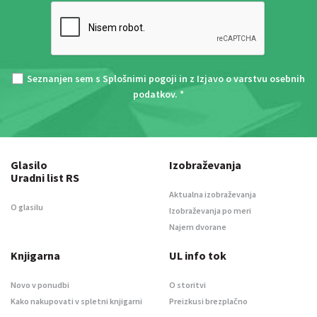
Seznanjen sem s
Splošnimi pogoji
in z
Izjavo o varstvu osebnih
podatkov
. *
Glasilo
Izobraževanja
Uradni list RS
Aktualna izobraževanja
O glasilu
Izobraževanja po meri
Najem dvorane
Knjigarna
UL info tok
Novo v ponudbi
O storitvi
Kako nakupovati v spletni knjigarni
Preizkusi brezplačno