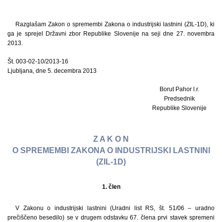
Razglašam Zakon o spremembi Zakona o industrijski lastnini (ZIL-1D), ki
ga je sprejel Državni zbor Republike Slovenije na seji dne 27. novembra
2013.
Št. 003-02-10/2013-16
Ljubljana, dne 5. decembra 2013
Borut Pahor l.r.
Predsednik
Republike Slovenije
Z A K O N
O SPREMEMBI ZAKONA O INDUSTRIJSKI LASTNINI
(ZIL-1D)
1. člen
V Zakonu o industrijski lastnini (Uradni list RS, št. 51/06 – uradno
prečiščeno besedilo) se v drugem odstavku 67. člena prvi stavek spremeni