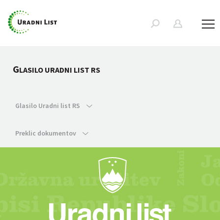
G
LASILO URADNI LIST RS
Glasilo Uradni list RS
Preklic dokumentov