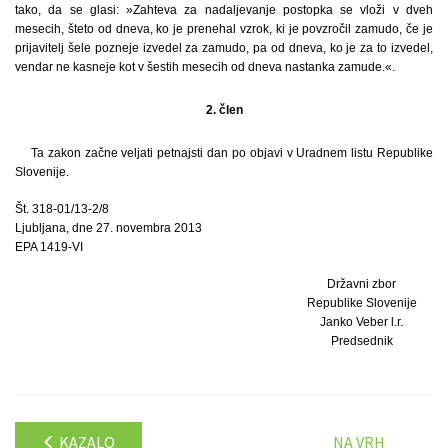
tako, da se glasi: »Zahteva za nadaljevanje postopka se vloži v dveh
mesecih, šteto od dneva, ko je prenehal vzrok, ki je povzročil zamudo, če je
prijavitelj šele pozneje izvedel za zamudo, pa od dneva, ko je za to izvedel,
vendar ne kasneje kot v šestih mesecih od dneva nastanka zamude.«.
2. člen
Ta zakon začne veljati petnajsti dan po objavi v Uradnem listu Republike
Slovenije.
Št. 318-01/13-2/8
Ljubljana, dne 27. novembra 2013
EPA 1419-VI
Državni zbor
Republike Slovenije
Janko Veber l.r.
Predsednik
KAZALO
NA VRH