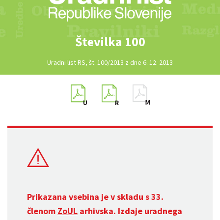
Številka 100
Uradni list RS, št. 100/2013 z dne 6. 12. 2013
Prikazana vsebina je v skladu s 33.
členom
ZoUL
arhivska. Izdaje uradnega