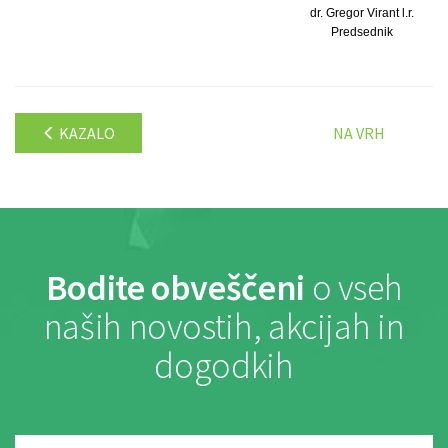
dr. Gregor Virant l.r.
Predsednik
KAZALO
NA VRH
Bodite obveščeni
o vseh
naših novostih, akcijah in
dogodkih