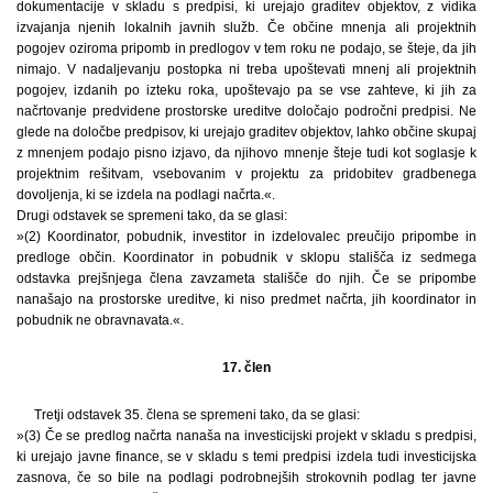
dokumentacije v skladu s predpisi, ki urejajo graditev objektov, z vidika
izvajanja njenih lokalnih javnih služb. Če občine mnenja ali projektnih
pogojev oziroma pripomb in predlogov v tem roku ne podajo, se šteje, da jih
nimajo. V nadaljevanju postopka ni treba upoštevati mnenj ali projektnih
pogojev, izdanih po izteku roka, upoštevajo pa se vse zahteve, ki jih za
načrtovanje predvidene prostorske ureditve določajo področni predpisi. Ne
glede na določbe predpisov, ki urejajo graditev objektov, lahko občine skupaj
z mnenjem podajo pisno izjavo, da njihovo mnenje šteje tudi kot soglasje k
projektnim rešitvam, vsebovanim v projektu za pridobitev gradbenega
dovoljenja, ki se izdela na podlagi načrta.«.
Drugi odstavek se spremeni tako, da se glasi:
»(2) Koordinator, pobudnik, investitor in izdelovalec preučijo pripombe in
predloge občin. Koordinator in pobudnik v sklopu stališča iz sedmega
odstavka prejšnjega člena zavzameta stališče do njih. Če se pripombe
nanašajo na prostorske ureditve, ki niso predmet načrta, jih koordinator in
pobudnik ne obravnavata.«.
17. člen
Tretji odstavek 35. člena se spremeni tako, da se glasi:
»(3) Če se predlog načrta nanaša na investicijski projekt v skladu s predpisi,
ki urejajo javne finance, se v skladu s temi predpisi izdela tudi investicijska
zasnova, če so bile na podlagi podrobnejših strokovnih podlag ter javne