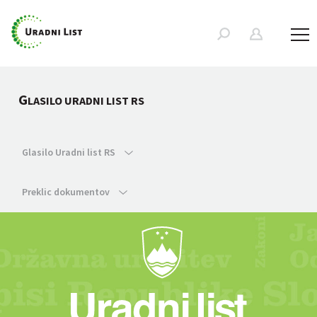
G
LASILO URADNI LIST RS
Glasilo Uradni list RS
Preklic dokumentov