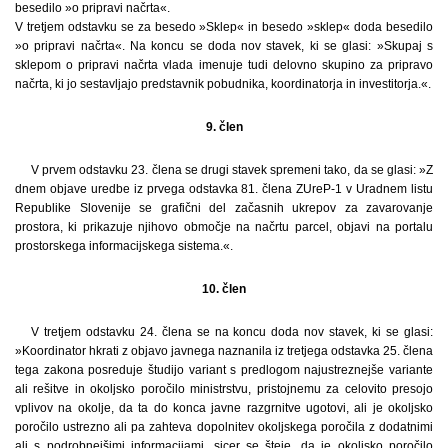
besedilo »o pripravi načrta«.
V tretjem odstavku se za besedo »Sklep« in besedo »sklep« doda besedilo
»o pripravi načrta«. Na koncu se doda nov stavek, ki se glasi: »Skupaj s
sklepom o pripravi načrta vlada imenuje tudi delovno skupino za pripravo
načrta, ki jo sestavljajo predstavnik pobudnika, koordinatorja in investitorja.«.
9. člen
V prvem odstavku 23. člena se drugi stavek spremeni tako, da se glasi: »Z
dnem objave uredbe iz prvega odstavka 81. člena ZUreP-1 v Uradnem listu
Republike Slovenije se grafični del začasnih ukrepov za zavarovanje
prostora, ki prikazuje njihovo območje na načrtu parcel, objavi na portalu
prostorskega informacijskega sistema.«.
10. člen
V tretjem odstavku 24. člena se na koncu doda nov stavek, ki se glasi:
»Koordinator hkrati z objavo javnega naznanila iz tretjega odstavka 25. člena
tega zakona posreduje študijo variant s predlogom najustreznejše variante
ali rešitve in okoljsko poročilo ministrstvu, pristojnemu za celovito presojo
vplivov na okolje, da ta do konca javne razgrnitve ugotovi, ali je okoljsko
poročilo ustrezno ali pa zahteva dopolnitev okoljskega poročila z dodatnimi
ali s podrobnejšimi informacijami, sicer se šteje, da je okoljsko poročilo