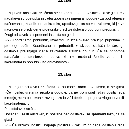
12. člen
V prvem odstavku 26. člena se na koncu doda nov stavek, ki se glasi: »V
nadaljevanju postopka ni treba upoštevati mnenj ali pogojev za podrobnejše
načrtovanje, izdanih po izteku roka, upoštevajo pa se vse zahteve, ki jih za
načrtovanje predvidene prostorske ureditve določajo področni predpisi.«.
Drugi odstavek se spremeni tako, da se glasi:
»(2) Koordinator, pobudnik, investitor in izdelovalec preučijo pripombe in
predloge občin. Koordinator in pobudnik v sklopu stališča iz šestega
odstavka prejšnjega člena zavzameta stališče do njih. Če se pripombe
nanašajo na prostorske ureditve, ki niso predmet študije variant, jih
koordinator in pobudnik ne obravnavata.«.
13. člen
V tretjem odstavku 27. člena se na koncu doda nov stavek, ki se glasi:
»Če nosilec urejanja prostora ugotovi, da ne bo mogel izdati pozitivnega
mnenja, mora o bistvenih razlogih za to v 21 dneh od prejema vloge obvestiti
koordinatorja.«.
Peti odstavek se črta.
Dosedanji šesti odstavek, ki postane peti odstavek, se spremeni tako, da se
glasi:
»(5) Če državni nosilci urejanja prostora v roku iz drugega odstavka tega