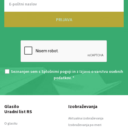
PRIJAVA
Seznanjen sem s
Splošnimi pogoji
in z
Izjavo o varstvu osebnih
podatkov
. *
Glasilo
Izobraževanja
Uradni list RS
Aktualna izobraževanja
O glasilu
Izobraževanja po meri