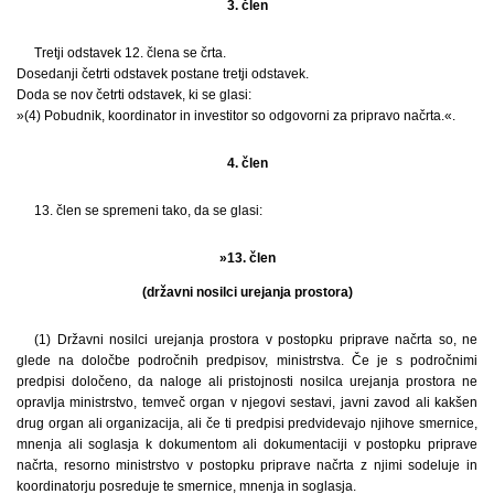
3. člen
Tretji odstavek 12. člena se črta.
Dosedanji četrti odstavek postane tretji odstavek.
Doda se nov četrti odstavek, ki se glasi:
»(4) Pobudnik, koordinator in investitor so odgovorni za pripravo načrta.«.
4. člen
13. člen se spremeni tako, da se glasi:
»13. člen
(državni nosilci urejanja prostora)
(1) Državni nosilci urejanja prostora v postopku priprave načrta so, ne
glede na določbe področnih predpisov, ministrstva. Če je s področnimi
predpisi določeno, da naloge ali pristojnosti nosilca urejanja prostora ne
opravlja ministrstvo, temveč organ v njegovi sestavi, javni zavod ali kakšen
drug organ ali organizacija, ali če ti predpisi predvidevajo njihove smernice,
mnenja ali soglasja k dokumentom ali dokumentaciji v postopku priprave
načrta, resorno ministrstvo v postopku priprave načrta z njimi sodeluje in
koordinatorju posreduje te smernice, mnenja in soglasja.