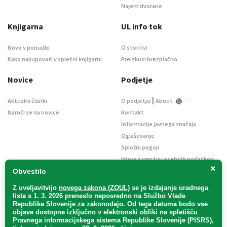
Najem dvorane
Knjigarna
UL info tok
Novo v ponudbi
O storitvi
Kako nakupovati v spletni knjigarni
Preizkusi brezplačno
Novice
Podjetje
|
Aktualni članki
O podjetju
About
Naroči se na novice
Kontakt
Informacije javnega značaja
Oglaševanje
Splošni pogoji
Izjava o varstvu osebnih podatkov
×
E-dražbe
Obvestilo
Z uveljavitvijo
novega zakona (ZOUL)
se je
izdajanje uradnega
lista s 1. 3. 2026 preneslo
neposredno
na Službo Vlade
Republike Slovenije za zakonodajo
. Od tega datuma bodo vse
objave dostopne izključno v elektronski obliki na spletišču
Pravnega informacijskega sistema Republike Slovenije (PISRS),
Uradni list d. o. o. – v likvidaciji / Vse pravice pridržane.