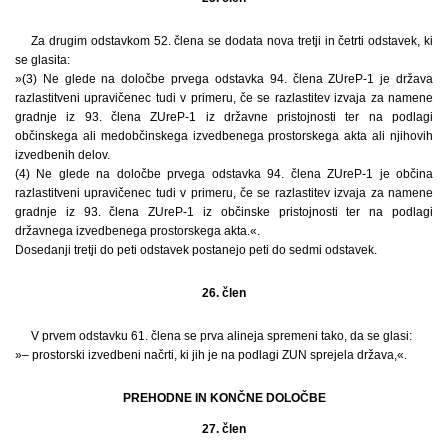
Za drugim odstavkom 52. člena se dodata nova tretji in četrti odstavek, ki
se glasita:
»(3) Ne glede na določbe prvega odstavka 94. člena ZUreP-1 je država
razlastitveni upravičenec tudi v primeru, če se razlastitev izvaja za namene
gradnje iz 93. člena ZUreP-1 iz državne pristojnosti ter na podlagi
občinskega ali medobčinskega izvedbenega prostorskega akta ali njihovih
izvedbenih delov.
(4) Ne glede na določbe prvega odstavka 94. člena ZUreP-1 je občina
razlastitveni upravičenec tudi v primeru, če se razlastitev izvaja za namene
gradnje iz 93. člena ZUreP-1 iz občinske pristojnosti ter na podlagi
državnega izvedbenega prostorskega akta.«.
Dosedanji tretji do peti odstavek postanejo peti do sedmi odstavek.
26. člen
V prvem odstavku 61. člena se prva alineja spremeni tako, da se glasi:
»– prostorski izvedbeni načrti, ki jih je na podlagi ZUN sprejela država,«.
PREHODNE IN KONČNE DOLOČBE
27. člen