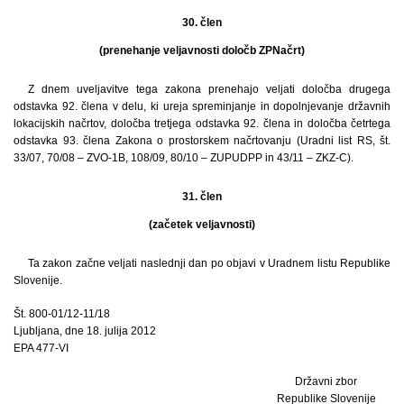
30. člen
(prenehanje veljavnosti določb ZPNačrt)
Z dnem uveljavitve tega zakona prenehajo veljati določba drugega
odstavka 92. člena v delu, ki ureja spreminjanje in dopolnjevanje državnih
lokacijskih načrtov, določba tretjega odstavka 92. člena in določba četrtega
odstavka 93. člena Zakona o prostorskem načrtovanju (Uradni list RS, št.
33/07, 70/08 – ZVO-1B, 108/09, 80/10 – ZUPUDPP in 43/11 – ZKZ-C).
31. člen
(začetek veljavnosti)
Ta zakon začne veljati naslednji dan po objavi v Uradnem listu Republike
Slovenije.
Št. 800-01/12-11/18
Ljubljana, dne 18. julija 2012
EPA 477-VI
Državni zbor
Republike Slovenije