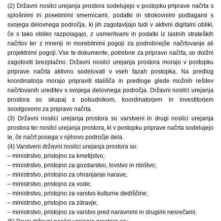
(2) Državni nosilci urejanja prostora sodelujejo v postopku priprave načrta s
splošnimi in posebnimi smernicami, podatki in strokovnimi podlagami s
svojega delovnega področja, ki jih zagotavljajo tudi v aktivni digitalni obliki,
če s tako obliko razpolagajo, z usmeritvami in podatki iz lastnih strateških
načrtov ter z mnenji in morebitnimi pogoji za podrobnejše načrtovanje ali
projektnimi pogoji. Vse te dokumente, potrebne za pripravo načrta, so dolžni
zagotoviti brezplačno. Državni nosilci urejanja prostora morajo v postopku
priprave načrta aktivno sodelovati v vseh fazah postopka. Na predlog
koordinatorja morajo pripraviti stališča in predloge glede možnih rešitev
načrtovanih ureditev s svojega delovnega področja. Državni nosilci urejanja
prostora so skupaj s pobudnikom, koordinatorjem in investitorjem
soodgovorni za pripravo načrta.
(3) Državni nosilci urejanja prostora so varstveni in drugi nosilci urejanja
prostora ter nosilci urejanja prostora, ki v postopku priprave načrta sodelujejo
le, če načrt posega v njihovo področje dela.
(4) Varstveni državni nosilci urejanja prostora so:
– ministrstvo, pristojno za kmetijstvo;
– ministrstvo, pristojno za gozdarstvo, lovstvo in ribištvo;
– ministrstvo, pristojno za ohranjanje narave;
– ministrstvo, pristojno za vode;
– ministrstvo, pristojno za varstvo kulturne dediščine;
– ministrstvo, pristojno za zdravje;
– ministrstvo, pristojno za varstvo pred naravnimi in drugimi nesrečami.