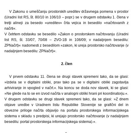
V Zakonu o umeščanju prostorskih ureditev državnega pomena v prostor
(Uradni list RS, št. 80/10 in 106/10 – popr.) se v drugem odstavku 1. člena v
tretji alineji za besedo »ureditev« črta vejica in besedilo »načrtovanih z
načrti«.
V četrtem odstavku se besedilo »Zakon o prostorskem načrtovanju (Uradni
list RS, št. 33/07, 70/08 – ZVO-1B in 108/09; v nadaljnjem besedilu:
ZPNačrt)« nadomesti z besedilom »zakon, ki ureja prostorsko načrtovanje (v
nadaljnjem besedilu: ZPNačrt)«.
2. člen
V prvem odstavku 11. člena se drugi stavek spremeni tako, da se glasi:
»Izdela se v digitalni obliki, prav tako pa se v digitalni obliki zagotavlja
arhiviranje in vpogled v načrt.«. Na koncu se doda nov stavek, ki se glasi:
»Ne glede na to se en izvod načrta v analogni obliki hrani pri koordinatorju.«.
V drugem odstavku se drugi stavek spremeni tako, da se glasi: »Z dnem
objave uredbe v Uradnem listu Republike Slovenije se grafični del in
obvezne priloge načrta objavijo na portalu prostorskega informacijskega
sistema v skladu s predpisi, ki urejajo prostorsko načrtovanje (v nadaljnjem
besedilu: portal prostorskega informacijskega sistema).«.