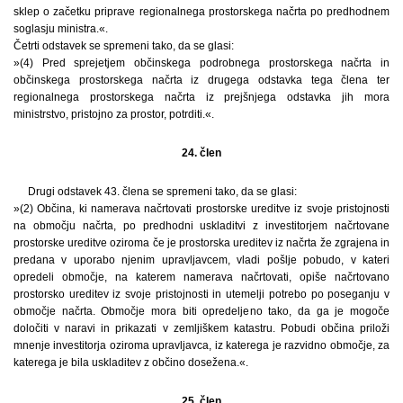
sklep o začetku priprave regionalnega prostorskega načrta po predhodnem
soglasju ministra.«.
Četrti odstavek se spremeni tako, da se glasi:
»(4) Pred sprejetjem občinskega podrobnega prostorskega načrta in
občinskega prostorskega načrta iz drugega odstavka tega člena ter
regionalnega prostorskega načrta iz prejšnjega odstavka jih mora
ministrstvo, pristojno za prostor, potrditi.«.
24. člen
Drugi odstavek 43. člena se spremeni tako, da se glasi:
»(2) Občina, ki namerava načrtovati prostorske ureditve iz svoje pristojnosti
na območju načrta, po predhodni uskladitvi z investitorjem načrtovane
prostorske ureditve oziroma če je prostorska ureditev iz načrta že zgrajena in
predana v uporabo njenim upravljavcem, vladi pošlje pobudo, v kateri
opredeli območje, na katerem namerava načrtovati, opiše načrtovano
prostorsko ureditev iz svoje pristojnosti in utemelji potrebo po poseganju v
območje načrta. Območje mora biti opredeljeno tako, da ga je mogoče
določiti v naravi in prikazati v zemljiškem katastru. Pobudi občina priloži
mnenje investitorja oziroma upravljavca, iz katerega je razvidno območje, za
katerega je bila uskladitev z občino dosežena.«.
25. člen