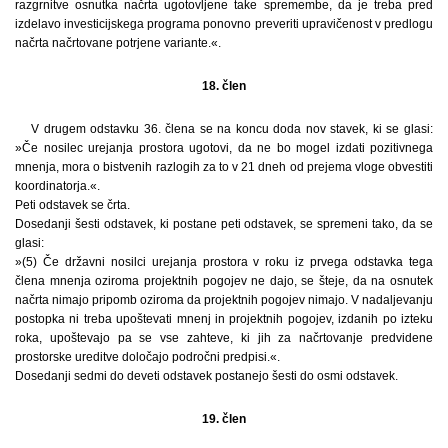
razgrnitve osnutka načrta ugotovljene take spremembe, da je treba pred
izdelavo investicijskega programa ponovno preveriti upravičenost v predlogu
načrta načrtovane potrjene variante.«.
18. člen
V drugem odstavku 36. člena se na koncu doda nov stavek, ki se glasi:
»Če nosilec urejanja prostora ugotovi, da ne bo mogel izdati pozitivnega
mnenja, mora o bistvenih razlogih za to v 21 dneh od prejema vloge obvestiti
koordinatorja.«.
Peti odstavek se črta.
Dosedanji šesti odstavek, ki postane peti odstavek, se spremeni tako, da se
glasi:
»(5) Če državni nosilci urejanja prostora v roku iz prvega odstavka tega
člena mnenja oziroma projektnih pogojev ne dajo, se šteje, da na osnutek
načrta nimajo pripomb oziroma da projektnih pogojev nimajo. V nadaljevanju
postopka ni treba upoštevati mnenj in projektnih pogojev, izdanih po izteku
roka, upoštevajo pa se vse zahteve, ki jih za načrtovanje predvidene
prostorske ureditve določajo področni predpisi.«.
Dosedanji sedmi do deveti odstavek postanejo šesti do osmi odstavek.
19. člen