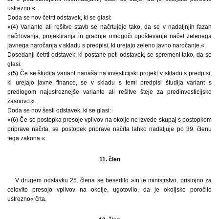
ustrezno.«.
Doda se nov četrti odstavek, ki se glasi:
»(4) Variante ali rešitve stavb se načrtujejo tako, da se v nadaljnjih fazah
načrtovanja, projektiranja in gradnje omogoči upoštevanje načel zelenega
javnega naročanja v skladu s predpisi, ki urejajo zeleno javno naročanje.«.
Dosedanji četrti odstavek, ki postane peti odstavek, se spremeni tako, da se
glasi:
»(5) Če se študija variant nanaša na investicijski projekt v skladu s predpisi,
ki urejajo javne finance, se v skladu s temi predpisi študija variant s
predlogom najustreznejše variante ali rešitve šteje za predinvesticijsko
zasnovo.«.
Doda se nov šesti odstavek, ki se glasi:
»(6) Če se postopka presoje vplivov na okolje ne izvede skupaj s postopkom
priprave načrta, se postopek priprave načrta lahko nadaljuje po 39. členu
tega zakona.«.
11. člen
V drugem odstavku 25. člena se besedilo »in je ministrstvo, pristojno za
celovito presojo vplivov na okolje, ugotovilo, da je okoljsko poročilo
ustrezno« črta.