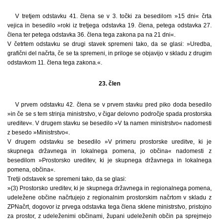
V tretjem odstavku 41. člena se v 3. točki za besedilom »15 dni« črta
vejica in besedilo »roki iz tretjega odstavka 19. člena, petega odstavka 27.
člena ter petega odstavka 36. člena tega zakona pa na 21 dni«.
V četrtem odstavku se drugi stavek spremeni tako, da se glasi: »Uredba,
grafični del načrta, če se ta spremeni, in priloge se objavijo v skladu z drugim
odstavkom 11. člena tega zakona.«.
23. člen
V prvem odstavku 42. člena se v prvem stavku pred piko doda besedilo
»in če se s tem strinja ministrstvo, v čigar delovno področje spada prostorska
ureditev«. V drugem stavku se besedilo »V ta namen ministrstvo« nadomesti
z besedo »Ministrstvo«.
V drugem odstavku se besedilo »V primeru prostorske ureditve, ki je
skupnega državnega in lokalnega pomena, jo občina« nadomesti z
besedilom »Prostorsko ureditev, ki je skupnega državnega in lokalnega
pomena, občina«.
Tretji odstavek se spremeni tako, da se glasi:
»(3) Prostorsko ureditev, ki je skupnega državnega in regionalnega pomena,
udeležene občine načrtujejo z regionalnim prostorskim načrtom v skladu z
ZPNačrt, dogovor iz prvega odstavka tega člena sklene ministrstvo, pristojno
za prostor, z udeleženimi občinami, župani udeleženih občin pa sprejmejo