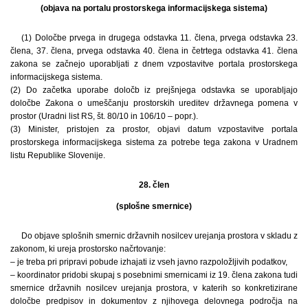
(objava na portalu prostorskega informacijskega sistema)
(1) Določbe prvega in drugega odstavka 11. člena, prvega odstavka 23.
člena, 37. člena, prvega odstavka 40. člena in četrtega odstavka 41. člena
zakona se začnejo uporabljati z dnem vzpostavitve portala prostorskega
informacijskega sistema.
(2) Do začetka uporabe določb iz prejšnjega odstavka se uporabljajo
določbe Zakona o umeščanju prostorskih ureditev državnega pomena v
prostor (Uradni list RS, št. 80/10 in 106/10 – popr.).
(3) Minister, pristojen za prostor, objavi datum vzpostavitve portala
prostorskega informacijskega sistema za potrebe tega zakona v Uradnem
listu Republike Slovenije.
28. člen
(splošne smernice)
Do objave splošnih smernic državnih nosilcev urejanja prostora v skladu z
zakonom, ki ureja prostorsko načrtovanje:
– je treba pri pripravi pobude izhajati iz vseh javno razpoložljivih podatkov,
– koordinator pridobi skupaj s posebnimi smernicami iz 19. člena zakona tudi
smernice državnih nosilcev urejanja prostora, v katerih so konkretizirane
določbe predpisov in dokumentov z njihovega delovnega področja na