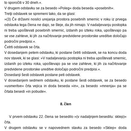
to sporočiti v 30 dneh.«.
V drugem odstavku se za besedo »Poleg« doda beseda »posebnih«.
Tretji odstavek se spremeni tako, da se glasi:
»(3) Če državni nosilci urejanja prostora posebnih smernic v roku iz prvega
odstavka tega člena ne dajo, se šteje, da jih nimajo. V nadaljevanju postopka
ni treba upoštevati posebnih smernic, izdanih po izteku roka, upoštevajo pa
se vse zahteve, ki jih za načrtovanje predvidene prostorske ureditve določajo
področni predpisi.«.
Četrti odstavek se črta.
V dosedanjem petem odstavku, ki postane četrti odstavek, se na koncu doda
nov stavek, ki se glasi: »V nadaljevanju postopka ni treba upoštevati smernic,
izdanih po izteku roka, upoštevajo pa se vse zahteve, ki jih za načrtovanje
predvidene prostorske ureditve določajo področni predpisi.«.
Dosedanji šesti odstavek postane peti odstavek.
V dosedanjem sedmem odstavku, ki postane šesti odstavek, se za besedo
»usmeritve« črta vejica in doda beseda »in«, za besedo »mnenja« pa se
črtata besedi »in pobude«.
8. člen
V prvem odstavku 22. člena se besedilo »(v nadaljnjem besedilu: sklep)«
črta.
V drugem odstavku se v napovednem stavku za besedo »Sklep« doda