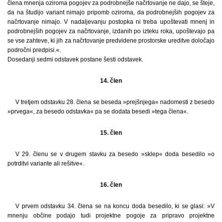
člena mnenja oziroma pogojev za podrobnejše načrtovanje ne dajo, se šteje,
da na študijo variant nimajo pripomb oziroma, da podrobnejših pogojev za
načrtovanje nimajo. V nadaljevanju postopka ni treba upoštevati mnenj in
podrobnejših pogojev za načrtovanje, izdanih po izteku roka, upoštevajo pa
se vse zahteve, ki jih za načrtovanje predvidene prostorske ureditve določajo
področni predpisi.«.
Dosedanji sedmi odstavek postane šesti odstavek.
14. člen
V tretjem odstavku 28. člena se beseda »prejšnjega« nadomesti z besedo
»prvega«, za besedo odstavka« pa se dodata besedi »tega člena«.
15. člen
V 29. členu se v drugem stavku za besedo »sklep« doda besedilo »o
potrditvi variante ali rešitve«.
16. člen
V prvem odstavku 34. člena se na koncu doda besedilo, ki se glasi: »V
mnenju občine podajo tudi projektne pogoje za pripravo projektne