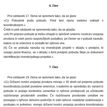
6. člen
Prvi odstavek 17. člena se spremeni tako, da se glasi:
»(1) Pobudnik poda pobudo. Pred tem njeno vsebino uskladi s
koordinatorjem.«.
Četrti in peti odstavek se spremenita tako, da se glasita:
»(4) Pri pripravi pobude je treba izhajati iz splošnih smernic nosilcev urejanja
prostora in vseh javno razpoložljivih podatkov, pri čemer se v pobudi navede,
katere so te smernice in podatki ter njihove vire.
(5) Če se pobuda nanaša na investicijski projekt v skladu s predpisi, ki
urejajo javne finance, se v skladu s temi predpisi pobuda šteje za dokument
identifikacije investicijskega projekta.«.
7. člen
Prvi odstavek 19. člena se spremeni tako, da se glasi:
»(1) Državni nosilci urejanja prostora morajo v 30 dneh od prejema pobude
koordinatorju podati posebne smernice, s katerimi se opredelijo do variant iz
pobude in podajo konkretne usmeritve iz njihove pristojnosti za učinkovito
načrtovanje prostorskih ureditev. Če načrtovane prostorske ureditve ne
posegajo v njihovo delovno področje in zato njihovo nadaljnje sodelovanje v
postopku ni potrebno, morajo državni nosilci urejanja prostora koordinatorju