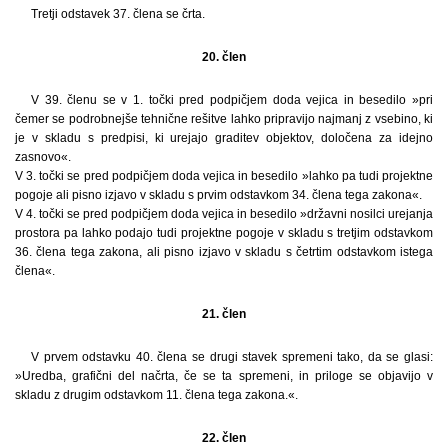
Tretji odstavek 37. člena se črta.
20. člen
V 39. členu se v 1. točki pred podpičjem doda vejica in besedilo »pri
čemer se podrobnejše tehnične rešitve lahko pripravijo najmanj z vsebino, ki
je v skladu s predpisi, ki urejajo graditev objektov, določena za idejno
zasnovo«.
V 3. točki se pred podpičjem doda vejica in besedilo »lahko pa tudi projektne
pogoje ali pisno izjavo v skladu s prvim odstavkom 34. člena tega zakona«.
V 4. točki se pred podpičjem doda vejica in besedilo »državni nosilci urejanja
prostora pa lahko podajo tudi projektne pogoje v skladu s tretjim odstavkom
36. člena tega zakona, ali pisno izjavo v skladu s četrtim odstavkom istega
člena«.
21. člen
V prvem odstavku 40. člena se drugi stavek spremeni tako, da se glasi:
»Uredba, grafični del načrta, če se ta spremeni, in priloge se objavijo v
skladu z drugim odstavkom 11. člena tega zakona.«.
22. člen