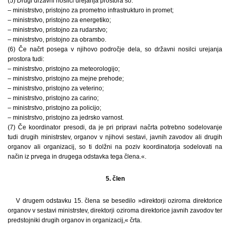
(5) Drugi državni nosilci urejanja prostora so:
– ministrstvo, pristojno za prometno infrastrukturo in promet;
– ministrstvo, pristojno za energetiko;
– ministrstvo, pristojno za rudarstvo;
– ministrstvo, pristojno za obrambo.
(6) Če načrt posega v njihovo področje dela, so državni nosilci urejanja
prostora tudi:
– ministrstvo, pristojno za meteorologijo;
– ministrstvo, pristojno za mejne prehode;
– ministrstvo, pristojno za veterino;
– ministrstvo, pristojno za carino;
– ministrstvo, pristojno za policijo;
– ministrstvo, pristojno za jedrsko varnost.
(7) Če koordinator presodi, da je pri pripravi načrta potrebno sodelovanje
tudi drugih ministrstev, organov v njihovi sestavi, javnih zavodov ali drugih
organov ali organizacij, so ti dolžni na poziv koordinatorja sodelovati na
način iz prvega in drugega odstavka tega člena.«.
5. člen
V drugem odstavku 15. člena se besedilo »direktorji oziroma direktorice
organov v sestavi ministrstev, direktorji oziroma direktorice javnih zavodov ter
predstojniki drugih organov in organizacij,« črta.