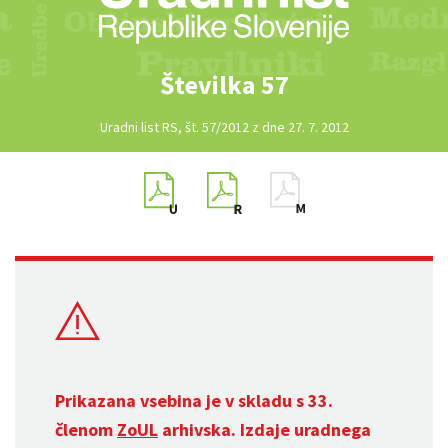
Številka 57
Uradni list RS, št. 57/2012 z dne 27. 7. 2012
Prikazana vsebina je v skladu s 33.
členom
ZoUL
arhivska. Izdaje uradnega