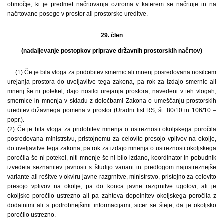
območje, ki je predmet načrtovanja oziroma v katerem se načrtuje in na
načrtovane posege v prostor ali prostorske ureditve.
29. člen
(nadaljevanje postopkov priprave državnih prostorskih načrtov)
(1) Če je bila vloga za pridobitev smernic ali mnenj posredovana nosilcem
urejanja prostora do uveljavitve tega zakona, pa rok za izdajo smernic ali
mnenj še ni potekel, dajo nosilci urejanja prostora, navedeni v teh vlogah,
smernice in mnenja v skladu z določbami Zakona o umeščanju prostorskih
ureditev državnega pomena v prostor (Uradni list RS, št. 80/10 in 106/10 –
popr.).
(2) Če je bila vloga za pridobitev mnenja o ustreznosti okoljskega poročila
posredovana ministrstvu, pristojnemu za celovito presojo vplivov na okolje,
do uveljavitve tega zakona, pa rok za izdajo mnenja o ustreznosti okoljskega
poročila še ni potekel, niti mnenje še ni bilo izdano, koordinator in pobudnik
izvedeta seznanitev javnosti s študijo variant in predlogom najustreznejše
variante ali rešitve v okviru javne razgrnitve, ministrstvo, pristojno za celovito
presojo vplivov na okolje, pa do konca javne razgrnitve ugotovi, ali je
okoljsko poročilo ustrezno ali pa zahteva dopolnitev okoljskega poročila z
dodatnimi ali s podrobnejšimi informacijami, sicer se šteje, da je okoljsko
poročilo ustrezno.