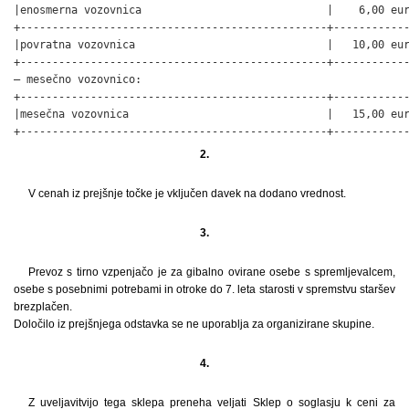
|enosmerna vozovnica                             |    6,00 eur
+------------------------------------------------+------------
|povratna vozovnica                              |   10,00 eur
+------------------------------------------------+------------
– mesečno vozovnico:

+------------------------------------------------+------------
|mesečna vozovnica                               |   15,00 eur
+------------------------------------------------+-----------
2.
V cenah iz prejšnje točke je vključen davek na dodano vrednost.
3.
Prevoz s tirno vzpenjačo je za gibalno ovirane osebe s spremljevalcem,
osebe s posebnimi potrebami in otroke do 7. leta starosti v spremstvu staršev
brezplačen.
Določilo iz prejšnjega odstavka se ne uporablja za organizirane skupine.
4.
Z uveljavitvijo tega sklepa preneha veljati Sklep o soglasju k ceni za