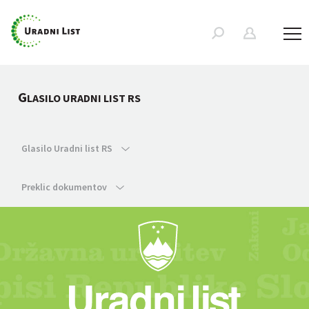
G
LASILO URADNI LIST RS
Glasilo Uradni list RS
Preklic dokumentov