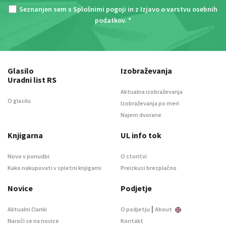
Seznanjen sem s
Splošnimi pogoji
in z
Izjavo o varstvu osebnih
podatkov
. *
Glasilo
Izobraževanja
Uradni list RS
Aktualna izobraževanja
O glasilu
Izobraževanja po meri
Najem dvorane
Knjigarna
UL info tok
Novo v ponudbi
O storitvi
Kako nakupovati v spletni knjigarni
Preizkusi brezplačno
Novice
Podjetje
|
Aktualni članki
O podjetju
About
Naroči se na novice
Kontakt