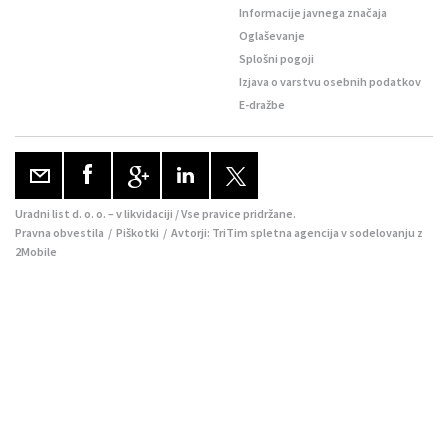
Informacije javnega značaja
Oglaševanje
Splošni pogoji
Izjava o varstvu osebnih podatkov
E-dražbe
Uradni list d. o. o. – v likvidaciji / Vse pravice pridržane.
Pravna obvestila
/
Piškotki
/ Avtorji:
TriTim spletna agencija
v sodelovanju z
2Mobile