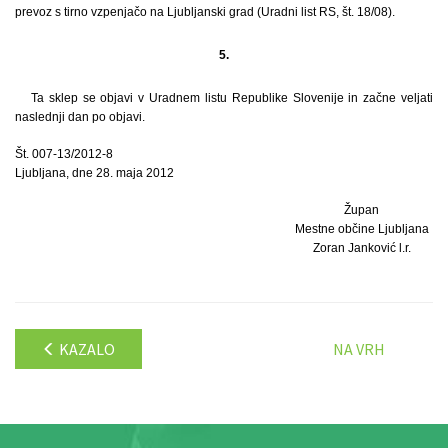
prevoz s tirno vzpenjačo na Ljubljanski grad (Uradni list RS, št. 18/08).
5.
Ta sklep se objavi v Uradnem listu Republike Slovenije in začne veljati
naslednji dan po objavi.
Št. 007-13/2012-8
Ljubljana, dne 28. maja 2012
Župan
Mestne občine Ljubljana
Zoran Janković l.r.
KAZALO
NA VRH