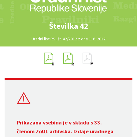
Številka 42
Uradni list RS, št. 42/2012 z dne 1. 6. 2012
Prikazana vsebina je v skladu s 33.
členom
ZoUL
arhivska. Izdaje uradnega