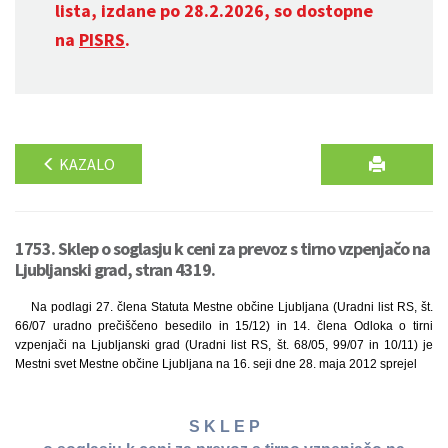
lista, izdane po 28.2.2026, so dostopne
na
PISRS
.
KAZALO
1753. Sklep o soglasju k ceni za prevoz s tirno vzpenjačo na
Ljubljanski grad, stran 4319.
Na podlagi 27. člena Statuta Mestne občine Ljubljana (Uradni list RS, št.
66/07 uradno prečiščeno besedilo in 15/12) in 14. člena Odloka o tirni
vzpenjači na Ljubljanski grad (Uradni list RS, št. 68/05, 99/07 in 10/11) je
Mestni svet Mestne občine Ljubljana na 16. seji dne 28. maja 2012 sprejel
S K L E P