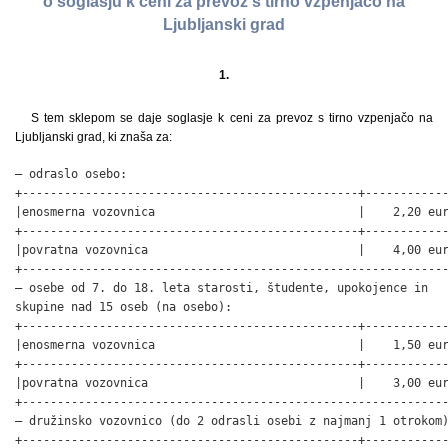
o soglasju k ceni za prevoz s tirno vzpenjačo na
Ljubljanski grad
1.
S tem sklepom se daje soglasje k ceni za prevoz s tirno vzpenjačo na
Ljubljanski grad, ki znaša za:
– odraslo osebo:

+------------------------------------------------+------------
|enosmerna vozovnica                             |    2,20 eur
+------------------------------------------------+------------
|povratna vozovnica                              |    4,00 eur
+-------------------------------------------------------------
– osebe od 7. do 18. leta starosti, študente, upokojence in

skupine nad 15 oseb (na osebo):

+------------------------------------------------+------------
|enosmerna vozovnica                             |    1,50 eur
+------------------------------------------------+------------
|povratna vozovnica                              |    3,00 eur
+-------------------------------------------------------------
– družinsko vozovnico (do 2 odrasli osebi z najmanj 1 otrokom)
+------------------------------------------------+------------