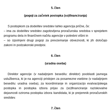
5. člen
(pogoji za začetek postopka (so)financiranja)
S postopkom za dodelitev sredstev lahko agencija prične, če:
– ima za dodelitev sredstev zagotovljena proračunska sredstva v sprejetem
programu dela in finančnem načrtu agencije v potrebni višini in
– so izpolnjeni drugi pogoji za prevzemanje obveznosti, ki jih določajo
zakoni in podzakonski predpisi.
6. člen
(uradna oseba)
Direktor agencije (v nadaljnjem besedilu: direktor) pooblasti javnega
uslužbenca, ki je na agenciji pristojen za posamezne vsebine (v nadaljnjem
besedilu: uradna oseba), za koordiniranje in organizacijo evalvacijskega
postopka in postopka izbora prijav za (so)financiranje raziskovalne
dejavnosti oziroma postopka izbora kandidata, ki je prejemnik proračunskih
sredstev.
7. člen