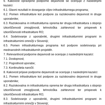
6. Kakovost opravljene podporne dejavnosti se ocenjuje z naslednjimi
kazalci:
6.1. Glavni rezultati in doseganje ciljev infrastrukturnega programa;
6.2. Pomen infrastrukture kot podpore za raziskovalno dejavnost in druge
uporabnike;
6.3. Raziskovalna in infrastrukturna oprema ter druga infrastruktura s stopnjo
izkoriščenosti zmogljivosti, tehnološka zahtevnost ter prispevek k
izkoriščenosti infrastrukture RO;
6.4. Sodelovanje z uporabniki, drugimi infrastrukturnimi programi in
infrastrukturnimi omrežji v Sloveniji;
6.5. Pomen infrastrukturnega programa kot podpore sodelovanju pri
mednarodnih infrastrukturnih projektih.
7. Relevantnost podporne dejavnosti se ocenjuje z naslednjimi kazalci:
7.1. Dostopnost;
7.2. Pogostnost uporabe;
7.3. Kontinuiteta naročil.
8. Kakovost prijave podporne dejavnosti se ocenjuje z naslednjimi kazalci:
8.1. Pomen infrastrukture kot podpore za raziskovalno dejavnost in druge
uporabnike;
8.2. Raziskovalna in infrastrukturna oprema ter druga infrastruktura s stopnjo
izkoriščenosti zmogljivosti, tehnološka zahtevnost ter prispevek k
izkoriščenosti infrastrukture RO;
8.3. Sodelovanje z uporabniki, drugimi infrastrukturnimi programi in
infrastrukturnimi omrežji v Sloveniji;