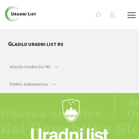
G
LASILO URADNI LIST RS
Glasilo Uradni list RS
Preklic dokumentov