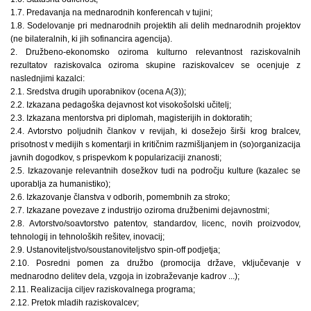
1.7. Predavanja na mednarodnih konferencah v tujini;
1.8. Sodelovanje pri mednarodnih projektih ali delih mednarodnih projektov
(ne bilateralnih, ki jih sofinancira agencija).
2. Družbeno-ekonomsko oziroma kulturno relevantnost raziskovalnih
rezultatov raziskovalca oziroma skupine raziskovalcev se ocenjuje z
naslednjimi kazalci:
2.1. Sredstva drugih uporabnikov (ocena A(3));
2.2. Izkazana pedagoška dejavnost kot visokošolski učitelj;
2.3. Izkazana mentorstva pri diplomah, magisterijih in doktoratih;
2.4. Avtorstvo poljudnih člankov v revijah, ki dosežejo širši krog bralcev,
prisotnost v medijih s komentarji in kritičnim razmišljanjem in (so)organizacija
javnih dogodkov, s prispevkom k popularizaciji znanosti;
2.5. Izkazovanje relevantnih dosežkov tudi na področju kulture (kazalec se
uporablja za humanistiko);
2.6. Izkazovanje članstva v odborih, pomembnih za stroko;
2.7. Izkazane povezave z industrijo oziroma družbenimi dejavnostmi;
2.8. Avtorstvo/soavtorstvo patentov, standardov, licenc, novih proizvodov,
tehnologij in tehnoloških rešitev, inovacij;
2.9. Ustanoviteljstvo/soustanoviteljstvo spin-off podjetja;
2.10. Posredni pomen za družbo (promocija države, vključevanje v
mednarodno delitev dela, vzgoja in izobraževanje kadrov ...);
2.11. Realizacija ciljev raziskovalnega programa;
2.12. Pretok mladih raziskovalcev;