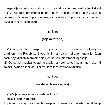
Agencija najavi plan vseh razpisov za tekoče leto na svoji spletni strani.
Najava vsebuje: predvideni datum objave (mesec in leto), naziv razpisa,
pravne podlage za objavo razpisa, rok za oddajo prijav, rok za seznanitev z
rezultati in kontaktne osebe.
11. člen
(objava razpisa)
(1) Sklep za objavo razpisa sprejme direktor. Razpis mora biti objavljen v
Uradnem listu Republike Slovenije in na spletnih straneh agencije. Javni
poziv prijaviteljem mora biti objavljen na spletnih straneh agencije.
(2) Ob objavi razpisa objavi agencija na svoji spletni strani tudi rokovnik
poteka izvajanja razpisa, ki sproti kaže faze izvajanja razpisa.
12. člen
(vsebina objave razpisa)
(1) Objava razpisa mora vsebovati zlasti:
1. naziv in sedež agencije;
2. pravno podlago za izvedbo razpisa, v kateri se navede metodologija