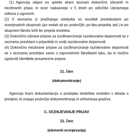
(1) Agencija objavi na spletni strani seznam dokončno izbranih in
neizbranih prijav, in sicer najkasneje v 5 dneh po odločitvi Upravnega
odbora o ugovorih.
(2) V seznamu iz prejšnjega odstavka so rezultati predstavljeni po
ocenjevalnih skupinah (po vedah ali po področjih, po tipu projekta ipd.) in po
skupnem številu točk ter prejeta sredstva.
(3) Dokončno izbrane prijave za (so)financiranje raziskovalne dejavnosti se v
seznamu predstavi s prijavitelji in vodji raziskovalne dejavnosti.
(4) Dokončno neizbrane prijave za (so)financiranje raziskovalne dejavnosti
se v seznamu predstavi samo z zaporednimi številkami tako, da ni možno
ugotoviti identitete posamezne prijave.
31. člen
(dokumentiranje)
Agencija hrani dokumentacijo o postopku dodelitve sredstev v skladu s
predpisi, ki urejajo področje dokumentiranja in arhiviranja gradiva.
C. OCENJEVANJE PRIJAV
32. člen
(elementi ocenjevanja)