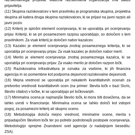
prijavitelja.
(11) Skupina raziskovalcev v tem pravilniku je programska skupina, projektna
skupina ali katera druga skupina raziskovalcev, ki se prijavi na javni razpis ali
javni poziv.
(12) Kriterij je splošni element ocenjevanja, ki se uporablja pri ocenjevanju
prijav. Kriteriji, ki se pri posameznem razpisu uporabljajo, so določeni s tem
pravilnikom. Za vsak kriterij je določen nabor kazalcev.
(13) Kazalec je element ocenjevanja znotraj posameznega kriterija, ki se
uporablja pri ocenjevanju prijav. Za vsak kazalec je določen nabor meril.
(14) Merilo je element ocenjevanja znotraj posameznega kazalca, ki se
uporablja pri ocenjevanju prijav. Za vsako merilo je določen razpon točk.
(15) Raziskovalna infrastruktura je oznaka za vsebine, ki jih financira
agencija in so pomembne kot podporna dejavnost raziskovalne dejavnosti.
(16) Mejna vrednost se uporablja pri nekaterih kvantitativnih ocenah za
pretvorbo vrednosti kvantitativnih ocen (na primer: števila točk v bazi Sicris,
število citatov) v točke, ki se uporabljajo pri točkovanjih.
(17) Minimalna ocena je najmanjše število točk, ki mora biti dosežena, da se
lahko uvrsti v financiranje. Minimalna ocena se lahko določi kot vstopni
pogoj, za posamezni kriterij ali skupno oceno.
(18) Metodologija določa mejno vrednost, minimalne ocene, merila s
pripadajočim številom točk ter po potrebi podrobnejši postopek ocenjevanja.
Metodologijo sprejme Znanstveni svet agencije (v nadaljnjem besedilu:
ZSA).