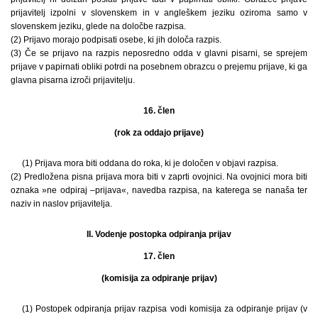
prijavitelj izpolni v slovenskem in v angleškem jeziku oziroma samo v
slovenskem jeziku, glede na določbe razpisa.
(2) Prijavo morajo podpisati osebe, ki jih določa razpis.
(3) Če se prijavo na razpis neposredno odda v glavni pisarni, se sprejem
prijave v papirnati obliki potrdi na posebnem obrazcu o prejemu prijave, ki ga
glavna pisarna izroči prijavitelju.
16. člen
(rok za oddajo prijave)
(1) Prijava mora biti oddana do roka, ki je določen v objavi razpisa.
(2) Predložena pisna prijava mora biti v zaprti ovojnici. Na ovojnici mora biti
oznaka »ne odpiraj –prijava«, navedba razpisa, na katerega se nanaša ter
naziv in naslov prijavitelja.
II. Vodenje postopka odpiranja prijav
17. člen
(komisija za odpiranje prijav)
(1) Postopek odpiranja prijav razpisa vodi komisija za odpiranje prijav (v