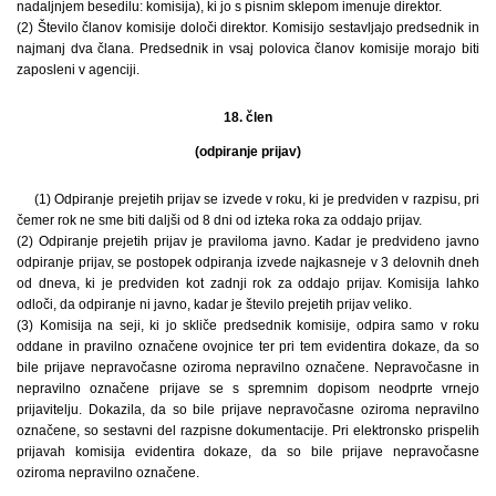
nadaljnjem besedilu: komisija), ki jo s pisnim sklepom imenuje direktor.
(2) Število članov komisije določi direktor. Komisijo sestavljajo predsednik in
najmanj dva člana. Predsednik in vsaj polovica članov komisije morajo biti
zaposleni v agenciji.
18. člen
(odpiranje prijav)
(1) Odpiranje prejetih prijav se izvede v roku, ki je predviden v razpisu, pri
čemer rok ne sme biti daljši od 8 dni od izteka roka za oddajo prijav.
(2) Odpiranje prejetih prijav je praviloma javno. Kadar je predvideno javno
odpiranje prijav, se postopek odpiranja izvede najkasneje v 3 delovnih dneh
od dneva, ki je predviden kot zadnji rok za oddajo prijav. Komisija lahko
odloči, da odpiranje ni javno, kadar je število prejetih prijav veliko.
(3) Komisija na seji, ki jo skliče predsednik komisije, odpira samo v roku
oddane in pravilno označene ovojnice ter pri tem evidentira dokaze, da so
bile prijave nepravočasne oziroma nepravilno označene. Nepravočasne in
nepravilno označene prijave se s spremnim dopisom neodprte vrnejo
prijavitelju. Dokazila, da so bile prijave nepravočasne oziroma nepravilno
označene, so sestavni del razpisne dokumentacije. Pri elektronsko prispelih
prijavah komisija evidentira dokaze, da so bile prijave nepravočasne
oziroma nepravilno označene.