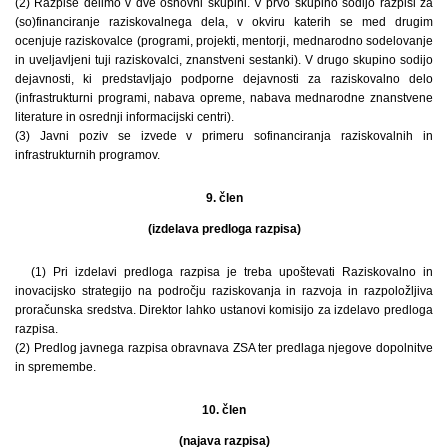
(2) Razpise delimo v dve osnovni skupini. V prvo skupino sodijo razpisi za
(so)financiranje raziskovalnega dela, v okviru katerih se med drugim
ocenjuje raziskovalce (programi, projekti, mentorji, mednarodno sodelovanje
in uveljavljeni tuji raziskovalci, znanstveni sestanki). V drugo skupino sodijo
dejavnosti, ki predstavljajo podporne dejavnosti za raziskovalno delo
(infrastrukturni programi, nabava opreme, nabava mednarodne znanstvene
literature in osrednji informacijski centri).
(3) Javni poziv se izvede v primeru sofinanciranja raziskovalnih in
infrastrukturnih programov.
9. člen
(izdelava predloga razpisa)
(1) Pri izdelavi predloga razpisa je treba upoštevati Raziskovalno in
inovacijsko strategijo na področju raziskovanja in razvoja in razpoložljiva
proračunska sredstva. Direktor lahko ustanovi komisijo za izdelavo predloga
razpisa.
(2) Predlog javnega razpisa obravnava ZSA ter predlaga njegove dopolnitve
in spremembe.
10. člen
(najava razpisa)