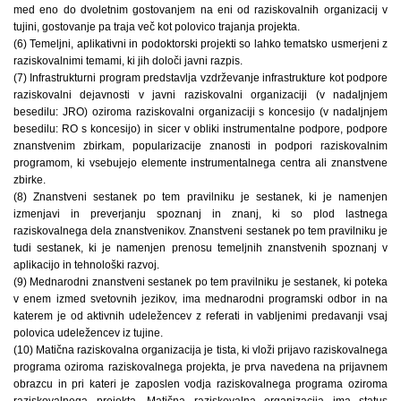
med eno do dvoletnim gostovanjem na eni od raziskovalnih organizacij v
tujini, gostovanje pa traja več kot polovico trajanja projekta.
(6) Temeljni, aplikativni in podoktorski projekti so lahko tematsko usmerjeni z
raziskovalnimi temami, ki jih določi javni razpis.
(7) Infrastrukturni program predstavlja vzdrževanje infrastrukture kot podpore
raziskovalni dejavnosti v javni raziskovalni organizaciji (v nadaljnjem
besedilu: JRO) oziroma raziskovalni organizaciji s koncesijo (v nadaljnjem
besedilu: RO s koncesijo) in sicer v obliki instrumentalne podpore, podpore
znanstvenim zbirkam, popularizacije znanosti in podpori raziskovalnim
programom, ki vsebujejo elemente instrumentalnega centra ali znanstvene
zbirke.
(8) Znanstveni sestanek po tem pravilniku je sestanek, ki je namenjen
izmenjavi in preverjanju spoznanj in znanj, ki so plod lastnega
raziskovalnega dela znanstvenikov. Znanstveni sestanek po tem pravilniku je
tudi sestanek, ki je namenjen prenosu temeljnih znanstvenih spoznanj v
aplikacijo in tehnološki razvoj.
(9) Mednarodni znanstveni sestanek po tem pravilniku je sestanek, ki poteka
v enem izmed svetovnih jezikov, ima mednarodni programski odbor in na
katerem je od aktivnih udeležencev z referati in vabljenimi predavanji vsaj
polovica udeležencev iz tujine.
(10) Matična raziskovalna organizacija je tista, ki vloži prijavo raziskovalnega
programa oziroma raziskovalnega projekta, je prva navedena na prijavnem
obrazcu in pri kateri je zaposlen vodja raziskovalnega programa oziroma
raziskovalnega projekta. Matična raziskovalna organizacija ima status