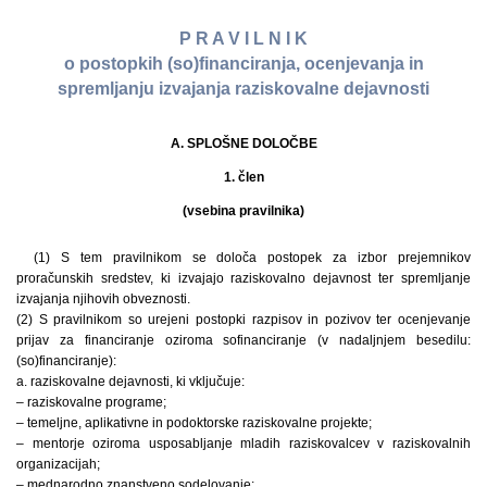
P R A V I L N I K
o postopkih (so)financiranja, ocenjevanja in
spremljanju izvajanja raziskovalne dejavnosti
A. SPLOŠNE DOLOČBE
1. člen
(vsebina pravilnika)
(1) S tem pravilnikom se določa postopek za izbor prejemnikov
proračunskih sredstev, ki izvajajo raziskovalno dejavnost ter spremljanje
izvajanja njihovih obveznosti.
(2) S pravilnikom so urejeni postopki razpisov in pozivov ter ocenjevanje
prijav za financiranje oziroma sofinanciranje (v nadaljnjem besedilu:
(so)financiranje):
a. raziskovalne dejavnosti, ki vključuje:
– raziskovalne programe;
– temeljne, aplikativne in podoktorske raziskovalne projekte;
– mentorje oziroma usposabljanje mladih raziskovalcev v raziskovalnih
organizacijah;
– mednarodno znanstveno sodelovanje;