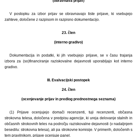
(obravnava prijav)
V postopku za izbor prijav se obravnavajo tiste prijave, ki vsebujejo
zahteve, določene z razpisom in razpisno dokumentacijo.
23. člen
(interno gradivo)
Dokumentacija in podatki, ki jih vsebujejo prijave, se v času trajanja
izbora za (so)financiranje raziskovalne dejavnosti uporabljajo kot interno
gradivo.
III. Evalvacijski postopek
24. člen
(ocenjevanje prijav in predlog prednostnega seznama)
(1) Prijave ocenjujejo domači recenzenti, tuji recenzenti, občasna
strokovna telesa, določena v predpisu agencije, ki ureja delovanje stalnih in
občasnih strokovnih teles na področju raziskovalne dejavnosti (v nadaljnjem
besedilu: strokovna telesa), ali pa strokovne komisije. V primerih, določenih s
tem pravilnikom, prijave ocenjuje panel.