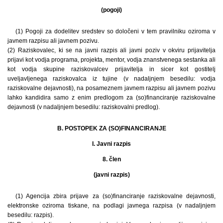
(pogoji)
(1) Pogoji za dodelitev sredstev so določeni v tem pravilniku oziroma v
javnem razpisu ali javnem pozivu.
(2) Raziskovalec, ki se na javni razpis ali javni poziv v okviru prijavitelja
prijavi kot vodja programa, projekta, mentor, vodja znanstvenega sestanka ali
kot vodja skupine raziskovalcev prijavitelja in sicer kot gostitelj
uveljavljenega raziskovalca iz tujine (v nadaljnjem besedilu: vodja
raziskovalne dejavnosti), na posameznem javnem razpisu ali javnem pozivu
lahko kandidira samo z enim predlogom za (so)financiranje raziskovalne
dejavnosti (v nadaljnjem besedilu: raziskovalni predlog).
B. POSTOPEK ZA (SO)FINANCIRANJE
I. Javni razpis
8. člen
(javni razpis)
(1) Agencija zbira prijave za (so)financiranje raziskovalne dejavnosti,
elektronske oziroma tiskane, na podlagi javnega razpisa (v nadaljnjem
besedilu: razpis).