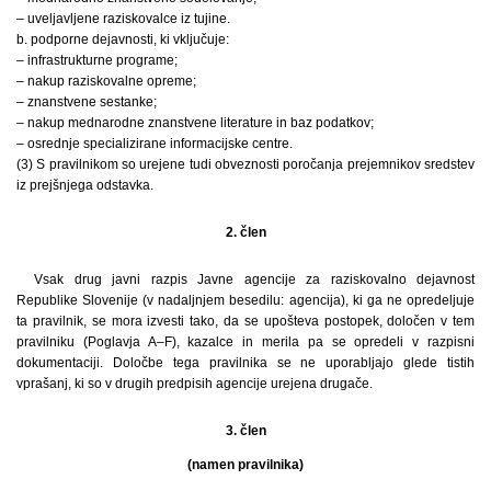
– uveljavljene raziskovalce iz tujine.
b. podporne dejavnosti, ki vključuje:
– infrastrukturne programe;
– nakup raziskovalne opreme;
– znanstvene sestanke;
– nakup mednarodne znanstvene literature in baz podatkov;
– osrednje specializirane informacijske centre.
(3) S pravilnikom so urejene tudi obveznosti poročanja prejemnikov sredstev
iz prejšnjega odstavka.
2. člen
Vsak drug javni razpis Javne agencije za raziskovalno dejavnost
Republike Slovenije (v nadaljnjem besedilu: agencija), ki ga ne opredeljuje
ta pravilnik, se mora izvesti tako, da se upošteva postopek, določen v tem
pravilniku (Poglavja A–F), kazalce in merila pa se opredeli v razpisni
dokumentaciji. Določbe tega pravilnika se ne uporabljajo glede tistih
vprašanj, ki so v drugih predpisih agencije urejena drugače.
3. člen
(namen pravilnika)