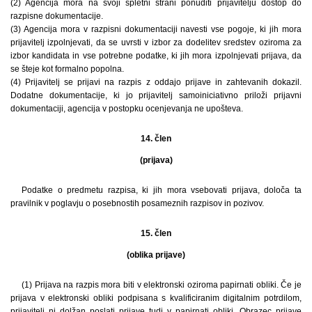
(2) Agencija mora na svoji spletni strani ponuditi prijavitelju dostop do
razpisne dokumentacije.
(3) Agencija mora v razpisni dokumentaciji navesti vse pogoje, ki jih mora
prijavitelj izpolnjevati, da se uvrsti v izbor za dodelitev sredstev oziroma za
izbor kandidata in vse potrebne podatke, ki jih mora izpolnjevati prijava, da
se šteje kot formalno popolna.
(4) Prijavitelj se prijavi na razpis z oddajo prijave in zahtevanih dokazil.
Dodatne dokumentacije, ki jo prijavitelj samoiniciativno priloži prijavni
dokumentaciji, agencija v postopku ocenjevanja ne upošteva.
14. člen
(prijava)
Podatke o predmetu razpisa, ki jih mora vsebovati prijava, določa ta
pravilnik v poglavju o posebnostih posameznih razpisov in pozivov.
15. člen
(oblika prijave)
(1) Prijava na razpis mora biti v elektronski oziroma papirnati obliki. Če je
prijava v elektronski obliki podpisana s kvalificiranim digitalnim potrdilom,
prijavitelj ni dolžan poslati prijave tudi v papirnati obliki. Obrazec prijave