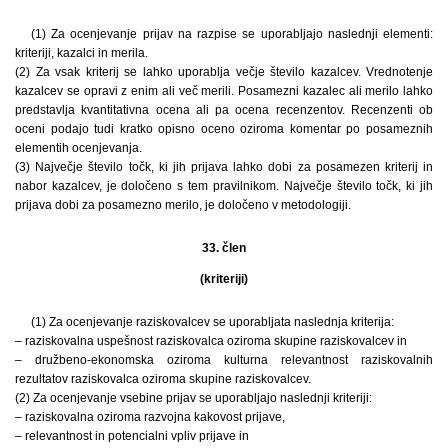
(1) Za ocenjevanje prijav na razpise se uporabljajo naslednji elementi:
kriteriji, kazalci in merila.
(2) Za vsak kriterij se lahko uporablja večje število kazalcev. Vrednotenje
kazalcev se opravi z enim ali več merili. Posamezni kazalec ali merilo lahko
predstavlja kvantitativna ocena ali pa ocena recenzentov. Recenzenti ob
oceni podajo tudi kratko opisno oceno oziroma komentar po posameznih
elementih ocenjevanja.
(3) Največje število točk, ki jih prijava lahko dobi za posamezen kriterij in
nabor kazalcev, je določeno s tem pravilnikom. Največje število točk, ki jih
prijava dobi za posamezno merilo, je določeno v metodologiji.
33. člen
(kriteriji)
(1) Za ocenjevanje raziskovalcev se uporabljata naslednja kriterija:
– raziskovalna uspešnost raziskovalca oziroma skupine raziskovalcev in
– družbeno-ekonomska oziroma kulturna relevantnost raziskovalnih
rezultatov raziskovalca oziroma skupine raziskovalcev.
(2) Za ocenjevanje vsebine prijav se uporabljajo naslednji kriteriji:
– raziskovalna oziroma razvojna kakovost prijave,
– relevantnost in potencialni vpliv prijave in