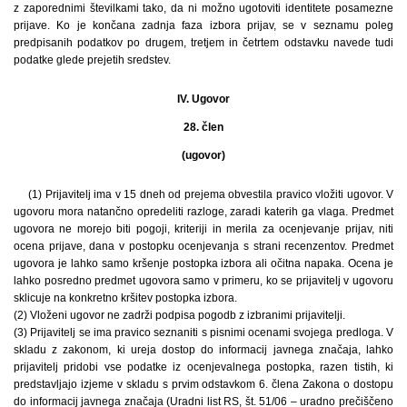
z zaporednimi številkami tako, da ni možno ugotoviti identitete posamezne
prijave. Ko je končana zadnja faza izbora prijav, se v seznamu poleg
predpisanih podatkov po drugem, tretjem in četrtem odstavku navede tudi
podatke glede prejetih sredstev.
IV. Ugovor
28. člen
(ugovor)
(1) Prijavitelj ima v 15 dneh od prejema obvestila pravico vložiti ugovor. V
ugovoru mora natančno opredeliti razloge, zaradi katerih ga vlaga. Predmet
ugovora ne morejo biti pogoji, kriteriji in merila za ocenjevanje prijav, niti
ocena prijave, dana v postopku ocenjevanja s strani recenzentov. Predmet
ugovora je lahko samo kršenje postopka izbora ali očitna napaka. Ocena je
lahko posredno predmet ugovora samo v primeru, ko se prijavitelj v ugovoru
sklicuje na konkretno kršitev postopka izbora.
(2) Vloženi ugovor ne zadrži podpisa pogodb z izbranimi prijavitelji.
(3) Prijavitelj se ima pravico seznaniti s pisnimi ocenami svojega predloga. V
skladu z zakonom, ki ureja dostop do informacij javnega značaja, lahko
prijavitelj pridobi vse podatke iz ocenjevalnega postopka, razen tistih, ki
predstavljajo izjeme v skladu s prvim odstavkom 6. člena Zakona o dostopu
do informacij javnega značaja (Uradni list RS, št. 51/06 – uradno prečiščeno