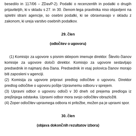
besedilo in 117/06 – ZDavP-2). Podatki o recenzentih in podatki o drugih
prijaviteljih, ki v skladu s 27. in 30. členom tega pravilnika niso objavljeni na
spletni strani agencije, so osebni podatki, ki se obravnavajo v skladu z
zakonom, ki ureja varstvo osebnih podatkov.
29. člen
(odločitev o ugovoru)
(1) Komisijo za ugovore s pisnim sklepom imenuje direktor. Število članov
komisije za ugovore določi direktor. Komisijo za ugovore sestavljajo
predsednik in najmanj dva člana. Predsednik in vsaj polovica članov morajo
biti zaposleni v agenciji.
(2) Komisija za ugovore pripravi predlog odločitve o ugovoru. Direktor
predlog odločitve o ugovoru pošlje Upravnemu odboru v sprejem.
(3) Upravni odbor o ugovoru odloči v 30 dneh od prejema predloga iz
prejšnjega odstavka. Upravni odbor mora svojo odločitev obrazložiti.
(4) Zoper odločitev upravnega odbora ni pritožbe, možen pa je upravni spor.
30. člen
(objava dokončnih rezultatov izbora)