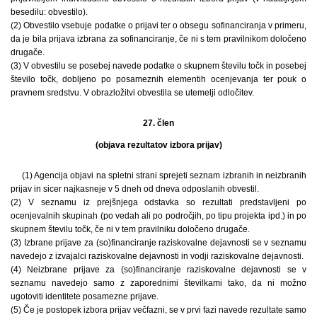
besedilu: obvestilo).
(2) Obvestilo vsebuje podatke o prijavi ter o obsegu sofinanciranja v primeru,
da je bila prijava izbrana za sofinanciranje, če ni s tem pravilnikom določeno
drugače.
(3) V obvestilu se posebej navede podatke o skupnem številu točk in posebej
število točk, dobljeno po posameznih elementih ocenjevanja ter pouk o
pravnem sredstvu. V obrazložitvi obvestila se utemelji odločitev.
27. člen
(objava rezultatov izbora prijav)
(1) Agencija objavi na spletni strani sprejeti seznam izbranih in neizbranih
prijav in sicer najkasneje v 5 dneh od dneva odposlanih obvestil.
(2) V seznamu iz prejšnjega odstavka so rezultati predstavljeni po
ocenjevalnih skupinah (po vedah ali po področjih, po tipu projekta ipd.) in po
skupnem številu točk, če ni v tem pravilniku določeno drugače.
(3) Izbrane prijave za (so)financiranje raziskovalne dejavnosti se v seznamu
navedejo z izvajalci raziskovalne dejavnosti in vodji raziskovalne dejavnosti.
(4) Neizbrane prijave za (so)financiranje raziskovalne dejavnosti se v
seznamu navedejo samo z zaporednimi številkami tako, da ni možno
ugotoviti identitete posamezne prijave.
(5) Če je postopek izbora prijav večfazni, se v prvi fazi navede rezultate samo