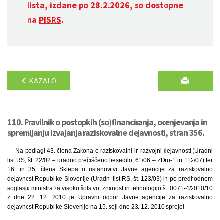
lista, izdane po 28.2.2026, so dostopne
na
PISRS
.
KAZALO
110. Pravilnik o postopkih (so)financiranja, ocenjevanja in
spremljanju izvajanja raziskovalne dejavnosti, stran 356.
Na podlagi 43. člena Zakona o raziskovalni in razvojni dejavnosti (Uradni
list RS, št. 22/02 – uradno prečiščeno besedilo, 61/06 – ZDru-1 in 112/07) ter
16. in 35. člena Sklepa o ustanovitvi Javne agencije za raziskovalno
dejavnost Republike Slovenije (Uradni list RS, št. 123/03) in po predhodnem
soglasju ministra za visoko šolstvo, znanost in tehnologijo št. 0071-4/2010/10
z dne 22. 12. 2010 je Upravni odbor Javne agencije za raziskovalno
dejavnost Republike Slovenije na 15. seji dne 23. 12. 2010 sprejel