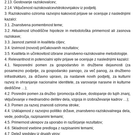
2.13. Gostovanje raziskovalcev;
2.14. Vključenost raziskovalcev/strokovnjakov iz podjetij.
3. Raziskovalno oziroma razvojno kakovost prijave se ocenjuje z naslednjimi
kazalci:
3.1. Znanstvena pomembnost teme;
3.2. Aktualnost izhodiščne hipoteze in metodološka primernost ali zasnova
raziskave;
3.3. Jasnost zamisli in kvaliteta ciljev;
3.4. Izvirnost (novost) pričakovanih rezultatov;
3.5. Kvaliteta in učinkovitost izbrane znanstveno-raziskovalne metodologije.
4. Relevantnost in potencialni vpliv prijave se ocenjuje z naslednjimi kazalci:
4.1. Neposredni pomen za gospodarstvo in družbene dejavnosti (za
posamezno podjetje, za gospodarsko panogo, za več panog, za družbeno
infrastrukturo, za državno upravo, za nastanek novih podjetij, za kulturni
razvoj in ohranjanje nacionalne identitete, za varovanje naravne in kulturne
dediščine …);
4.2. Posredni pomen za družbo (promocija države, dostopanje do tujih znanj,
vključevanje v mednarodno delitev dela, vzgoja in izobraževanje kadrov …);
4.3. Pomen za razvoj znanosti oziroma stroke;
4.4. Usklajenost z razvojno politiko države, znanstveno-raziskovalnega dela,
vede, področja, razpisanimi temami;
4.5. Primernost ukrepov za uporabo in razširjanje rezultatov;
4.6. Skladnost vsebine predloga z razpisanimi temami;
4.7. Delež sredstev iz drugih virov;