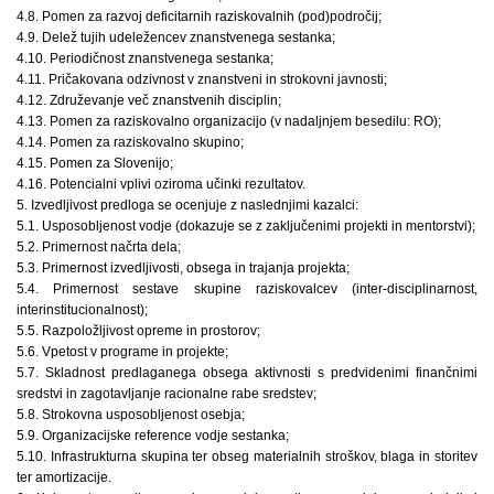
4.8. Pomen za razvoj deficitarnih raziskovalnih (pod)področij;
4.9. Delež tujih udeležencev znanstvenega sestanka;
4.10. Periodičnost znanstvenega sestanka;
4.11. Pričakovana odzivnost v znanstveni in strokovni javnosti;
4.12. Združevanje več znanstvenih disciplin;
4.13. Pomen za raziskovalno organizacijo (v nadaljnjem besedilu: RO);
4.14. Pomen za raziskovalno skupino;
4.15. Pomen za Slovenijo;
4.16. Potencialni vplivi oziroma učinki rezultatov.
5. Izvedljivost predloga se ocenjuje z naslednjimi kazalci:
5.1. Usposobljenost vodje (dokazuje se z zaključenimi projekti in mentorstvi);
5.2. Primernost načrta dela;
5.3. Primernost izvedljivosti, obsega in trajanja projekta;
5.4. Primernost sestave skupine raziskovalcev (inter-disciplinarnost,
interinstitucionalnost);
5.5. Razpoložljivost opreme in prostorov;
5.6. Vpetost v programe in projekte;
5.7. Skladnost predlaganega obsega aktivnosti s predvidenimi finančnimi
sredstvi in zagotavljanje racionalne rabe sredstev;
5.8. Strokovna usposobljenost osebja;
5.9. Organizacijske reference vodje sestanka;
5.10. Infrastrukturna skupina ter obseg materialnih stroškov, blaga in storitev
ter amortizacije.