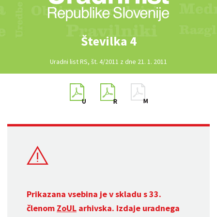
Številka 4
Uradni list RS, št. 4/2011 z dne 21. 1. 2011
Prikazana vsebina je v skladu s 33.
členom
ZoUL
arhivska. Izdaje uradnega