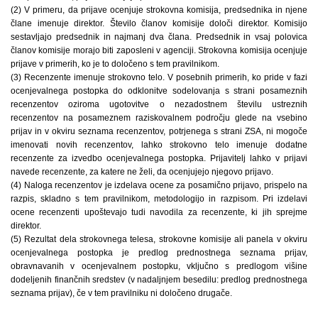
(2) V primeru, da prijave ocenjuje strokovna komisija, predsednika in njene
člane imenuje direktor. Število članov komisije določi direktor. Komisijo
sestavljajo predsednik in najmanj dva člana. Predsednik in vsaj polovica
članov komisije morajo biti zaposleni v agenciji. Strokovna komisija ocenjuje
prijave v primerih, ko je to določeno s tem pravilnikom.
(3) Recenzente imenuje strokovno telo. V posebnih primerih, ko pride v fazi
ocenjevalnega postopka do odklonitve sodelovanja s strani posameznih
recenzentov oziroma ugotovitve o nezadostnem številu ustreznih
recenzentov na posameznem raziskovalnem področju glede na vsebino
prijav in v okviru seznama recenzentov, potrjenega s strani ZSA, ni mogoče
imenovati novih recenzentov, lahko strokovno telo imenuje dodatne
recenzente za izvedbo ocenjevalnega postopka. Prijavitelj lahko v prijavi
navede recenzente, za katere ne želi, da ocenjujejo njegovo prijavo.
(4) Naloga recenzentov je izdelava ocene za posamično prijavo, prispelo na
razpis, skladno s tem pravilnikom, metodologijo in razpisom. Pri izdelavi
ocene recenzenti upoštevajo tudi navodila za recenzente, ki jih sprejme
direktor.
(5) Rezultat dela strokovnega telesa, strokovne komisije ali panela v okviru
ocenjevalnega postopka je predlog prednostnega seznama prijav,
obravnavanih v ocenjevalnem postopku, vključno s predlogom višine
dodeljenih finančnih sredstev (v nadaljnjem besedilu: predlog prednostnega
seznama prijav), če v tem pravilniku ni določeno drugače.