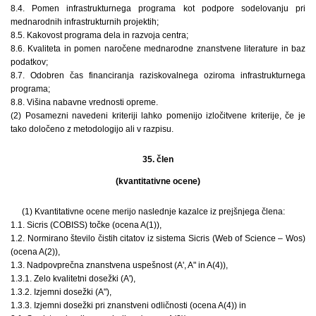
8.4. Pomen infrastrukturnega programa kot podpore sodelovanju pri
mednarodnih infrastrukturnih projektih;
8.5. Kakovost programa dela in razvoja centra;
8.6. Kvaliteta in pomen naročene mednarodne znanstvene literature in baz
podatkov;
8.7. Odobren čas financiranja raziskovalnega oziroma infrastrukturnega
programa;
8.8. Višina nabavne vrednosti opreme.
(2) Posamezni navedeni kriteriji lahko pomenijo izločitvene kriterije, če je
tako določeno z metodologijo ali v razpisu.
35. člen
(kvantitativne ocene)
(1) Kvantitativne ocene merijo naslednje kazalce iz prejšnjega člena:
1.1. Sicris (COBISS) točke (ocena A(1)),
1.2. Normirano število čistih citatov iz sistema Sicris (Web of Science – Wos)
(ocena A(2)),
1.3. Nadpovprečna znanstvena uspešnost (A', A" in A(4)),
1.3.1. Zelo kvalitetni dosežki (A'),
1.3.2. Izjemni dosežki (A"),
1.3.3. Izjemni dosežki pri znanstveni odličnosti (ocena A(4)) in