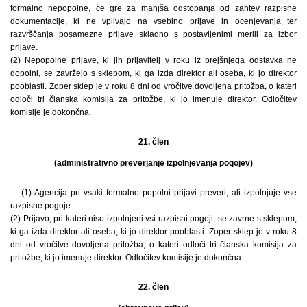
formalno nepopolne, če gre za manjša odstopanja od zahtev razpisne
dokumentacije, ki ne vplivajo na vsebino prijave in ocenjevanja ter
razvrščanja posamezne prijave skladno s postavljenimi merili za izbor
prijave.
(2) Nepopolne prijave, ki jih prijavitelj v roku iz prejšnjega odstavka ne
dopolni, se zavržejo s sklepom, ki ga izda direktor ali oseba, ki jo direktor
pooblasti. Zoper sklep je v roku 8 dni od vročitve dovoljena pritožba, o kateri
odloči tri članska komisija za pritožbe, ki jo imenuje direktor. Odločitev
komisije je dokončna.
21. člen
(administrativno preverjanje izpolnjevanja pogojev)
(1) Agencija pri vsaki formalno popolni prijavi preveri, ali izpolnjuje vse
razpisne pogoje.
(2) Prijavo, pri kateri niso izpolnjeni vsi razpisni pogoji, se zavrne s sklepom,
ki ga izda direktor ali oseba, ki jo direktor pooblasti. Zoper sklep je v roku 8
dni od vročitve dovoljena pritožba, o kateri odloči tri članska komisija za
pritožbe, ki jo imenuje direktor. Odločitev komisije je dokončna.
22. člen