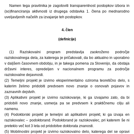
Namen tega pravilnika je zagotoviti transparentnost postopkov izbora in
(so)financiranja aktivnosti iz drugega odstavka 1. člena po mednarodno
uveljavljenih načelih za izvajanje teh postopkov.
4. člen
(definicije)
(1) Raziskovalni program predstavlja zaokroženo področje
raziskovalnega dela, za katerega je pričakovati, da bo aktualno in uporabno
v daljšem časovnem obdobju, in je takega pomena za Slovenijo, da obstaja
državni interes, opredeljen v nacionalnem programu za področje
raziskovalne dejavnosti.
(2) Temeljni projekt je izvirno eksperimentalno oziroma teoretično delo, s
katerim želimo pridobiti predvsem novo znanje o osnovah pojavov in
zaznavnih dejstvih.
(3) Aplikativni projekt je izvirno raziskovanje, ki ga izvajamo zato, da bi
pridobili novo znanje, usmerja pa se predvsem k praktičnemu cilju ali
namenu.
(4) Podoktorski projekt je temeljni ali aplikativni projekt, ki ga izvaja en
raziskovalec – podoktorand. Podoktorand je raziskovalec, pri katerem še ni
preteklo več kot 3 leta od pridobitve doktorata znanosti.
(5) Mobilnostni projekt je izvirno raziskovalno delo, katerega del se opravi