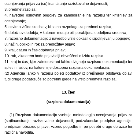
ocenjevanja prijav za (so)financiranje raziskovalne dejavnosti;
3. predmet razpisa;
4. navedbo osnovnih pogojev za kandidiranje na razpisu ter kriterijev za
ocenjevanje;
5. okvirno višino sredstev, ki so na razpolago za predmet razpisa;
6. določitev obdobja, v katerem morajo biti porabljena dodeljena sredstva;
7. razpisno dokumentacijo z navedbo vrste dokazil o izpolnjevanju pogojev;
8. način, obliko in rok za predložitev prijav;
9. kraj, datum in čas odpiranja prijav;
10. rok, v katerem bodo prijavitelji obveščeni o izidu razpisa;
11. kraj in čas, kjer zainteresirani lahko dvignejo razpisno dokumentacijo ter
spletni naslov, na katerem je dostopna razpisna dokumentacija.
(2) Agencija lahko v razpisu poleg podatkov iz prejšnjega odstavka objavi
tudi druge podatke, če so potrebni glede na vrsto predmeta razpisa.
13. člen
(razpisna dokumentacija)
(1) Razpisna dokumentacija vsebuje metodologijo ocenjevanja prijav za
(so)financiranje raziskovalne dejavnosti, podzakonske predpise agencije,
predpisan obrazec prijave, vzorec pogodbe in po potrebi druge obrazce ter
različna navodila.