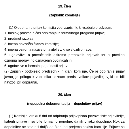
19. člen
(zapisnik komisije)
(1) O odpiranju prijav komisija vodi zapisnik, ki vsebuje predvsem:
1. naslov, prostor in čas odpiranja in formalnega pregleda prijav;
2. predmet razpisa;
3. imena navzočih članov komisije;
4. imena oziroma nazive prijaviteljev, ki so vložili prijave;
5. ugotovitve o pravočasnih oziroma prepoznih prijavah ter o pravilno
oziroma nepravilno označenih ovojnicah in
6. ugotovitve o formalni popolnosti prijav.
(2) Zapisnik podpišejo predsednik in člani komisije. Če je odpiranje prijav
javno, je priloga k zapisniku seznam predstavnikov prijaviteljev, ki so bili
navzoči pri odpiranju.
20. člen
(nepopolna dokumentacija – dopolnitev prijav)
(1) Komisija v roku 8 dni od odpiranja prijav pisno pozove tiste prijavitelje,
katerih prijave niso bile formalno popolne, da jih v roku dopolnijo. Rok za
dopolnitev ne sme biti daljši od 8 dni od prejema poziva komisije. Prijave so