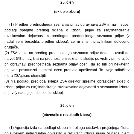
25. člen
(sklep o izboru)
(1) Predlog prednostnega seznama prijav obravnava ZSA in na njegovi
podlagi sprejme predlog sklepa o izboru prijav za (so)financiranje
raziskovalne dejavnosti s predlogom prednostnega seznama prijav (v
nadaljnjem besedilu: predlog sklepa), če ni s tem pravilnikom določeno
drugače.
(2) ZSA lahko na predlog prednostnega seznama prijav dodatno uvrsti do
največ 5% prijav, ki si na prednostnem seznamu sledijo po vrsti, v primeru, če
pri obravnavi prednostnega seznama prijav oceni, da so bili pri nekaterih
prijavah posamezni elementi ocen premalo upoštevani. To svojo odločitev
mora ZSA pisno utemeljiti.
(3) Na podlagi predloga sklepa ZSA direktor sprejme obrazložen sklep o
izboru prijav za (so)financiranje raziskovalne dejavnosti s seznamom izbora
prijav (v nadaljnjem besedilu: sklep).
26. člen
(obvestilo o rezultatih izbora)
(1) Agencija izda na podlagi sklepa iz tretjega odstavka prejšnjega člena
prijaviteljem individualno obvestilo o rezultatih izbora prijav (v nadaljnjem