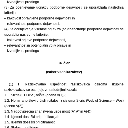
– izvedljivost predloga.
(3) Za ocenjevanje učinkov podporne dejavnosti se uporabljata naslednja
kriterija:
– kakovost opravljene podporne dejavnosti in
– relevantnost podporne dejavnosti.
(4) Za ocenjevanje vsebine prijav za (so)financiranje podporne dejavnosti se
uporablja naslednje kriterije:
– kakovost prijave podporne dejavnosti,
– relevantnost in potencialni vpliv prijave in
– izvedljivost predloga.
34. člen
(nabor vseh kazalcev)
(1) 1. Raziskovalno uspešnost raziskovalca oziroma skupine
raziskovalcev se ocenjuje z naslednjimi kazalci:
1.1. Sicris (COBISS) točke (ocena A(1));
1.2. Normirano število čistih citatov iz sistema Sicris (Web of Science – Wos)
(ocena A(2));
1.3. Nadpovprečna znanstvena uspešnost (A', A" in A(4));
1.4. Izjemni dosežki pri publikacijah;
1.5. Izjemni dosežki pri citiranosti;
1.6. Statusna odličnost;