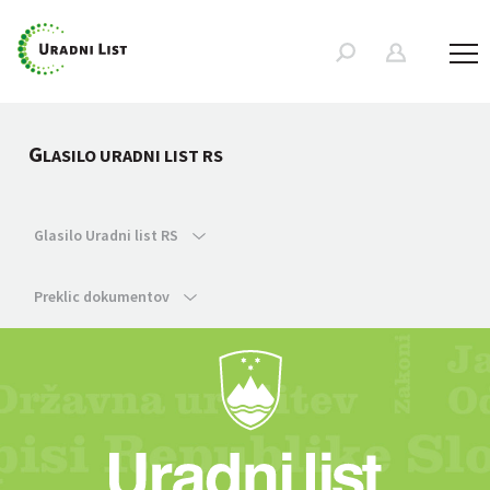
G
LASILO URADNI LIST RS
Glasilo Uradni list RS
Preklic dokumentov