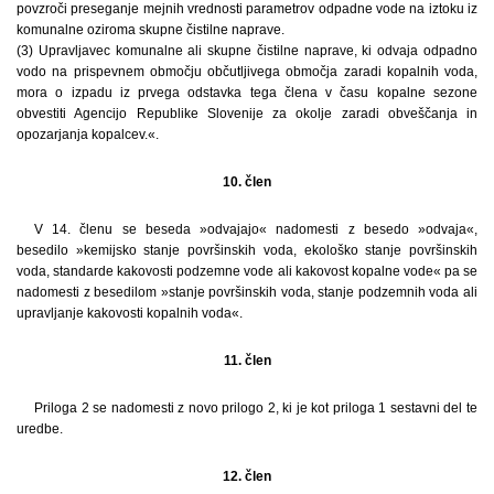
povzroči preseganje mejnih vrednosti parametrov odpadne vode na iztoku iz
komunalne oziroma skupne čistilne naprave.
(3) Upravljavec komunalne ali skupne čistilne naprave, ki odvaja odpadno
vodo na prispevnem območju občutljivega območja zaradi kopalnih voda,
mora o izpadu iz prvega odstavka tega člena v času kopalne sezone
obvestiti Agencijo Republike Slovenije za okolje zaradi obveščanja in
opozarjanja kopalcev.«.
10. člen
V 14. členu se beseda »odvajajo« nadomesti z besedo »odvaja«,
besedilo »kemijsko stanje površinskih voda, ekološko stanje površinskih
voda, standarde kakovosti podzemne vode ali kakovost kopalne vode« pa se
nadomesti z besedilom »stanje površinskih voda, stanje podzemnih voda ali
upravljanje kakovosti kopalnih voda«.
11. člen
Priloga 2 se nadomesti z novo prilogo 2, ki je kot priloga 1 sestavni del te
uredbe.
12. člen