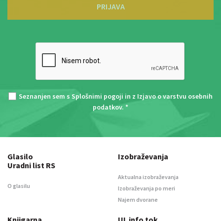
PRIJAVA
Seznanjen sem s
Splošnimi pogoji
in z
Izjavo o varstvu osebnih
podatkov
. *
Glasilo
Izobraževanja
Uradni list RS
Aktualna izobraževanja
O glasilu
Izobraževanja po meri
Najem dvorane
Knjigarna
UL info tok