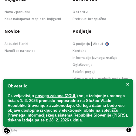
Novo v ponudbi
O storitvi
Kako nakupovati v spletni knjigarni
Preizkusi brezplačno
Novice
Podjetje
|
Aktualni članki
O podjetju
About
Naroči se na novice
Kontakt
Informacije javnega značaja
Oglaševanje
Splošni pogoji
Izjava o varstvu osebnih podatkov
×
E-dražbe
Obvestilo
Z uveljavitvijo
novega zakona (ZOUL)
se je
izdajanje uradnega
lista s 1. 3. 2026 preneslo
neposredno
na Službo Vlade
Republike Slovenije za zakonodajo
. Od tega datuma bodo vse
objave dostopne izključno v elektronski obliki na spletišču
Pravnega informacijskega sistema Republike Slovenije (PISRS),
Uradni list d. o. o. – v likvidaciji / Vse pravice pridržane.
tiskana izdaja pa se z 28. 2. 2026 ukinja.
Pravna obvestila
/
Piškotki
/ Avtorji:
TriTim spletna agencija
v sodelovanju z
2Mobile