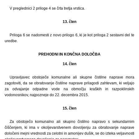
V preglednici 2 priloge 4 se črta tretja vrstica.
13. člen
Priloga 6 se nadomesti z novo prilogo 6, ki je kot priloga 2 sestavni del te
uredbe.
PREHODNI IN KONČNA DOLOČBA
14. člen
Upravljavec obstoječe komunalne ali skupne čistilne naprave mora
zagotoviti, da se obratovanje čistilne naprave prilagodi zahtevam, ki veljajo
za odvajanje odpadne vode na območju kraških in razpoklinskih
vodonosnikov, najpozneje do 22. decembra 2015.
15. člen
Za obstoječo komunalno ali skupno čistilno napravo s sekundarnim
čiščenjem, ki ima v okoljevarstvenem dovoljenju za obratovanje naprave
določeni mejni vrednosti za celotni in amonijev dušik, se do izteka veljavnosti