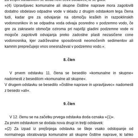
»(4) Upravljavec komunalne ali skupne čistilne naprave mora zagotoviti
dodatno obdelavo odpadne vode v skladu z drugim odstavkom tega člena
tudi, kadar gre za odvajanje na območju kraških in razpoklinskih
vodonosnikov in se odpadna voda odvaja posredno v podzemno vodo, če
gre za zakraselo območje oziroma pri najvišji gladini podzemne vode ni
mogoče zagotoviti odvajanja preko zadostne plasti nezasičene cone
vodonosnika, kjer zadrževalne sposobnosti neomočenih sedimentov ali
kamnin preprečujejo vnos onesnaževal v podzemno vodo.«.
8. člen
V prvem odstavku 11. člena se besedilo »komunalne in skupne«
nadomesti z besedilom »komunalne ali skupne«.
V drugem odstavku se besedilo »čistilne naprave in upravljavec« nadomesti
z besedo »ali«.
9. člen
V 12. členu se na začetku prvega odstavka doda oznaka »(1)«.
Za prvim odstavkom se dodata nova drugi in tretji odstavek:
»(2) Za izpad iz prejšnjega odstavka se šteje vsako odstopanje od
normalnega obratovanja komunalne ali skupne čistilne naprave, ki lahko