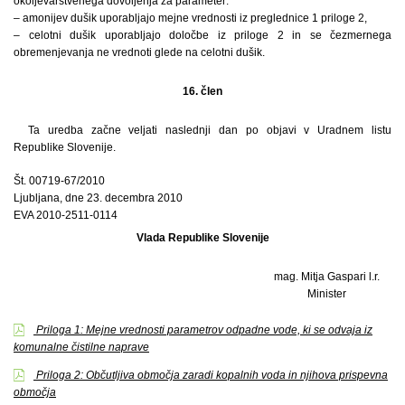
okoljevarstvenega dovoljenja za parameter:
– amonijev dušik uporabljajo mejne vrednosti iz preglednice 1 priloge 2,
– celotni dušik uporabljajo določbe iz priloge 2 in se čezmernega
obremenjevanja ne vrednoti glede na celotni dušik.
16. člen
Ta uredba začne veljati naslednji dan po objavi v Uradnem listu
Republike Slovenije.
Št. 00719-67/2010
Ljubljana, dne 23. decembra 2010
EVA 2010-2511-0114
Vlada Republike Slovenije
mag. Mitja Gaspari l.r.
Minister
Priloga 1: Mejne vrednosti parametrov odpadne vode, ki se odvaja iz
komunalne čistilne naprave
Priloga 2: Občutljiva območja zaradi kopalnih voda in njihova prispevna
območja