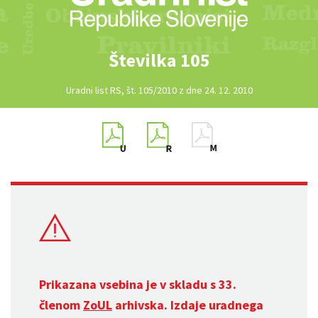
Številka 105
Uradni list RS, št. 105/2010 z dne 24. 12. 2010
Prikazana vsebina je v skladu s 33.
členom
ZoUL
arhivska. Izdaje uradnega