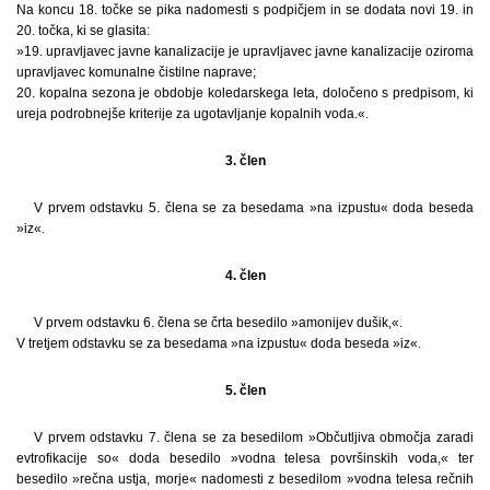
Na koncu 18. točke se pika nadomesti s podpičjem in se dodata novi 19. in
20. točka, ki se glasita:
»19. upravljavec javne kanalizacije je upravljavec javne kanalizacije oziroma
upravljavec komunalne čistilne naprave;
20. kopalna sezona je obdobje koledarskega leta, določeno s predpisom, ki
ureja podrobnejše kriterije za ugotavljanje kopalnih voda.«.
3. člen
V prvem odstavku 5. člena se za besedama »na izpustu« doda beseda
»iz«.
4. člen
V prvem odstavku 6. člena se črta besedilo »amonijev dušik,«.
V tretjem odstavku se za besedama »na izpustu« doda beseda »iz«.
5. člen
V prvem odstavku 7. člena se za besedilom »Občutljiva območja zaradi
evtrofikacije so« doda besedilo »vodna telesa površinskih voda,« ter
besedilo »rečna ustja, morje« nadomesti z besedilom »vodna telesa rečnih