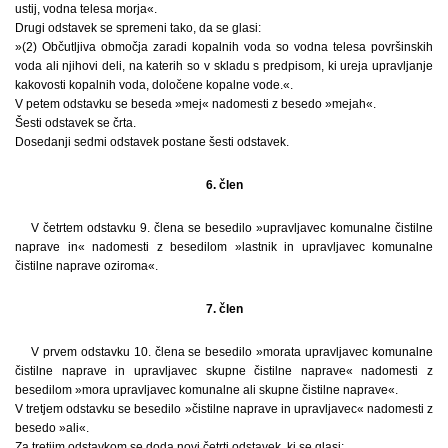
ustij, vodna telesa morja«.
Drugi odstavek se spremeni tako, da se glasi:
»(2) Občutljiva območja zaradi kopalnih voda so vodna telesa površinskih
voda ali njihovi deli, na katerih so v skladu s predpisom, ki ureja upravljanje
kakovosti kopalnih voda, določene kopalne vode.«.
V petem odstavku se beseda »mej« nadomesti z besedo »mejah«.
Šesti odstavek se črta.
Dosedanji sedmi odstavek postane šesti odstavek.
6. člen
V četrtem odstavku 9. člena se besedilo »upravljavec komunalne čistilne
naprave in« nadomesti z besedilom »lastnik in upravljavec komunalne
čistilne naprave oziroma«.
7. člen
V prvem odstavku 10. člena se besedilo »morata upravljavec komunalne
čistilne naprave in upravljavec skupne čistilne naprave« nadomesti z
besedilom »mora upravljavec komunalne ali skupne čistilne naprave«.
V tretjem odstavku se besedilo »čistilne naprave in upravljavec« nadomesti z
besedo »ali«.
Za tretjim odstavkom se doda novi četrti odstavek, ki se glasi: