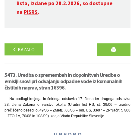
lista, izdane po 28.2.2026, so dostopne
na
PISRS
.
KAZALO
5473. Uredba o spremembah in dopolnitvah Uredbe o
emisiji snovi pri odvajanju odpadne vode iz komunalnih
čistilnih naprav, stran 16396.
Na podlagi tretjega in četrtega odstavka 17. člena ter drugega odstavka
23. člena Zakona o varstvu okolja (Uradni list RS, št. 39/06 – uradno
prečiščeno besedilo, 49/06 – ZMetD, 66/06 – odl. US, 33/07 – ZPNačrt, 57/08
– ZFO-1A, 70/08 in 108/09) izdaja Vlada Republike Slovenije
U R E D B O