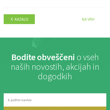
KAZALO
NA VRH
Bodite obveščeni
o vseh
naših novostih, akcijah in
dogodkih