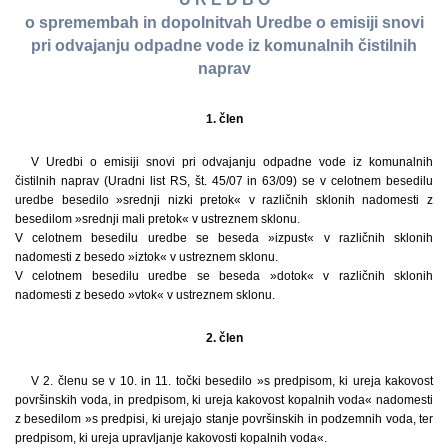
o spremembah in dopolnitvah Uredbe o emisiji snovi
pri odvajanju odpadne vode iz komunalnih čistilnih
naprav
1. člen
V Uredbi o emisiji snovi pri odvajanju odpadne vode iz komunalnih
čistilnih naprav (Uradni list RS, št. 45/07 in 63/09) se v celotnem besedilu
uredbe besedilo »srednji nizki pretok« v različnih sklonih nadomesti z
besedilom »srednji mali pretok« v ustreznem sklonu.
V celotnem besedilu uredbe se beseda »izpust« v različnih sklonih
nadomesti z besedo »iztok« v ustreznem sklonu.
V celotnem besedilu uredbe se beseda »dotok« v različnih sklonih
nadomesti z besedo »vtok« v ustreznem sklonu.
2. člen
V 2. členu se v 10. in 11. točki besedilo »s predpisom, ki ureja kakovost
površinskih voda, in predpisom, ki ureja kakovost kopalnih voda« nadomesti
z besedilom »s predpisi, ki urejajo stanje površinskih in podzemnih voda, ter
predpisom, ki ureja upravljanje kakovosti kopalnih voda«.