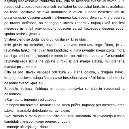
najmanj visokošolsko izobrazbo ter«, črta se besedna zveza: »v zavodu« in
nadomesti z besedilom: »na šoli, na kateri bo opravljal funkcijo ravnatelja«,
na koncu odstavka se pika nadomesti z vejico in doda besedilo: »ni bil
pravnomočno obsojen zaradi naklepnega kaznivega dejanja, ki s preganja
po uradni dolžnosti, na nepogojno kazen zapora v trajanju več kot šest
mesecev in ni bil pravnomočno obsojen zaradi kaznivega dejanja zoper
spolno nedotakljivost.«.
V istem členu se doda nov drugi odstavek, ki se glasi:
»Ne glede na določbe, navedene v prvem odstavku tega člena, je za
ravnatelja lahko imenovan tudi kandidat, ki nima ravnateljskega izpita, mora
pa si ga pridobiti najkasneje v enem letu po začetku mandata. Če ravnatelj
ravnateljskega izpita ne opravi v roku iz prejšnjega stavka, mu preneha
mandat po zakonu.«.
Črta se prvi stavek drugega odstavka 26. člena odloka, v drugem stavku
drugega odstavka istega člena pa se besedna zveza: »štiri leta« nadomesti z
besedno zvezo: »pet let«.
Besedilo tretjega, četrtega in petega odstavka se črta in nadomesti z
besedilom:
»Ravnatelja imenuje svet zavoda.
Postopek imenovanja ravnatelja se mora pričeti najmanj pet mesecev pred
iztekom mandata dotedanjemu ravnatelju.
Svet zavoda si mora pred odločitvijo o izbiri kandidata za ravnatelja o vseh
kandidatih, ki izpolnjujejo pogoje, pridobiti:
– mnenje učiteljskega zbora,