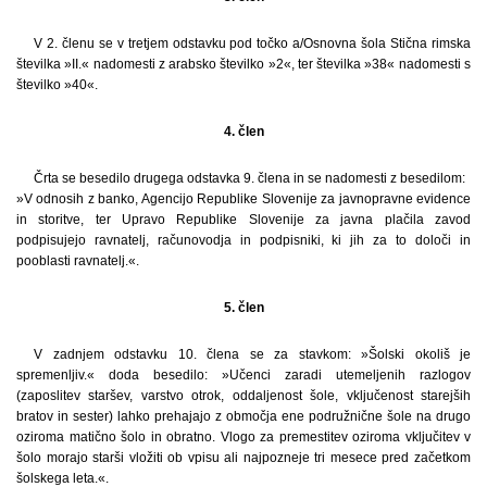
V 2. členu se v tretjem odstavku pod točko a/Osnovna šola Stična rimska
številka »II.« nadomesti z arabsko številko »2«, ter številka »38« nadomesti s
številko »40«.
4. člen
Črta se besedilo drugega odstavka 9. člena in se nadomesti z besedilom:
»V odnosih z banko, Agencijo Republike Slovenije za javnopravne evidence
in storitve, ter Upravo Republike Slovenije za javna plačila zavod
podpisujejo ravnatelj, računovodja in podpisniki, ki jih za to določi in
pooblasti ravnatelj.«.
5. člen
V zadnjem odstavku 10. člena se za stavkom: »Šolski okoliš je
spremenljiv.« doda besedilo: »Učenci zaradi utemeljenih razlogov
(zaposlitev staršev, varstvo otrok, oddaljenost šole, vključenost starejših
bratov in sester) lahko prehajajo z območja ene podružnične šole na drugo
oziroma matično šolo in obratno. Vlogo za premestitev oziroma vključitev v
šolo morajo starši vložiti ob vpisu ali najpozneje tri mesece pred začetkom
šolskega leta.«.