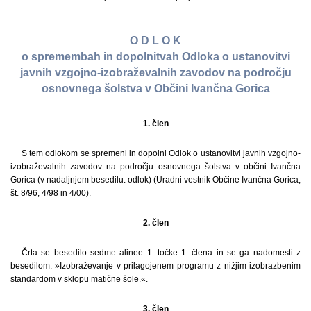
O D L O K
o spremembah in dopolnitvah Odloka o ustanovitvi
javnih vzgojno-izobraževalnih zavodov na področju
osnovnega šolstva v Občini Ivančna Gorica
1. člen
S tem odlokom se spremeni in dopolni Odlok o ustanovitvi javnih vzgojno-
izobraževalnih zavodov na področju osnovnega šolstva v občini Ivančna
Gorica (v nadaljnjem besedilu: odlok) (Uradni vestnik Občine Ivančna Gorica,
št. 8/96, 4/98 in 4/00).
2. člen
Črta se besedilo sedme alinee 1. točke 1. člena in se ga nadomesti z
besedilom: »Izobraževanje v prilagojenem programu z nižjim izobrazbenim
standardom v sklopu matične šole.«.
3. člen