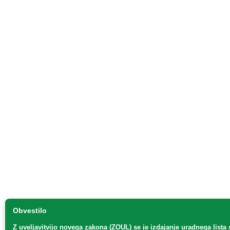
Obvestilo
Z uveljavitvijo
novega zakona (ZOUL)
se je
izdajanje uradnega lista 