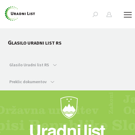
G
LASILO URADNI LIST RS
Glasilo Uradni list RS
Preklic dokumentov