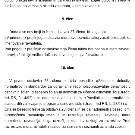
odloči o razrešitvi s sklepom in ga vroči ravnatelju. Zoper odločitev sveta je
možno sodno varstvo v skladu zakonom, ki ureja zavode.«.
9. člen
Dodata se nov tretji in četrti odstavek 27. člena, ki se glasita:
»V primeru iz prejšnjega odstavka mora svet zavoda takoj začeti postopek za
imenovanje ravnatelja.
Pod pogoji iz prejšnjih odstavkov tega člena lahko ista oseba v istem zavodu
opravlja funkcijo vršilca dolžnosti ravnatelja največ dvakrat.«.
10. člen
V prvem odstavku 28. člena se črta besedilo: »Sklepa o določitvi
normativov in standardov za opravljanje vzgojnoizobraževalne dejavnosti v
osnovnih šolah, glasbenih šolah in domovih za učence osnovnih šol (Uradni
list RS, št. 4/92).« in nadomesti z besedilom: »Pravilnika o normativih in
standardih za izvajanje programa osnovne šole (Uradni list RS, št. 57/07).«.
Črta se besedilo tretjega odstavka 28. člena in se ga nadomesti z besedilom:
»Pomočnika ravnatelja imenuje in razrešuje ravnatelj. Ravnatelj mora
pomočnika ravnatelja, ki ga razreši, seznaniti z razlogi za razrešitev. Pred
razrešitvijo mora ravnatelj z razlogi za razrešitev seznaniti učiteljski zbor.«.