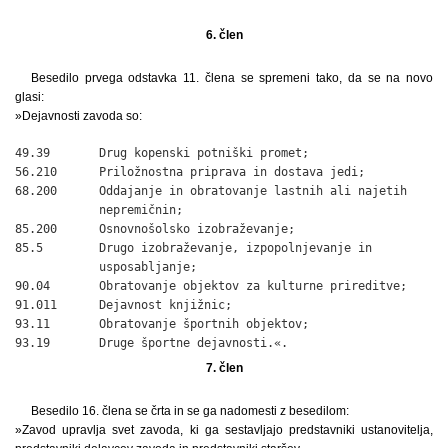
6. člen
Besedilo prvega odstavka 11. člena se spremeni tako, da se na novo
glasi:
»Dejavnosti zavoda so:
49.39       Drug kopenski potniški promet;

56.210      Priložnostna priprava in dostava jedi;

68.200      Oddajanje in obratovanje lastnih ali najetih

            nepremičnin;

85.200      Osnovnošolsko izobraževanje;

85.5        Drugo izobraževanje, izpopolnjevanje in

            usposabljanje;

90.04       Obratovanje objektov za kulturne prireditve;

91.011      Dejavnost knjižnic;

93.11       Obratovanje športnih objektov;

93.19       Druge športne dejavnosti.«.
7. člen
Besedilo 16. člena se črta in se ga nadomesti z besedilom:
»Zavod upravlja svet zavoda, ki ga sestavljajo predstavniki ustanovitelja,