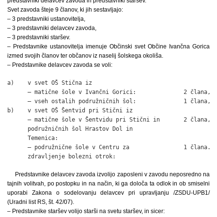
predstavniki delavcev zavoda in predstavniki staršev.
Svet zavoda šteje 9 članov, ki jih sestavljajo:
– 3 predstavniki ustanovitelja,
– 3 predstavniki delavcev zavoda,
– 3 predstavniki staršev.
– Predstavnike ustanovitelja imenuje Občinski svet Občine Ivančna Gorica
izmed svojih članov ter občanov iz naselij šolskega okoliša.
– Predstavnike delavcev zavoda se voli:
a)    v svet OŠ Stična iz

      – matične šole v Ivančni Gorici:              2 člana,

      – vseh ostalih podružničnih šol:              1 člana,

b)    v svet OŠ Šentvid pri Stični iz

      – matične šole v Šentvidu pri Stični in       2 člana,

      podružničnih šol Hrastov Dol in

      Temenica:

      – podružnične šole v Centru za                1 člana.

      zdravljenje bolezni otrok:
Predstavnike delavcev zavoda izvolijo zaposleni v zavodu neposredno na
tajnih volitvah, po postopku in na način, ki ga določa ta odlok in ob smiselni
uporabi Zakona o sodelovanju delavcev pri upravljanju /ZSDU-UPB1/
(Uradni list RS, št. 42/07).
– Predstavnike staršev volijo starši na svetu staršev, in sicer: