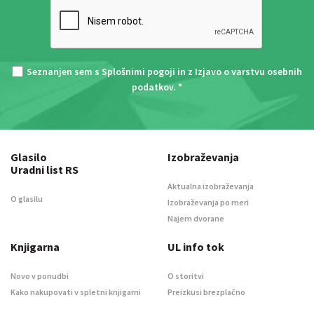
Seznanjen sem s
Splošnimi pogoji
in z
Izjavo o varstvu osebnih
podatkov
. *
Glasilo
Izobraževanja
Uradni list RS
Aktualna izobraževanja
O glasilu
Izobraževanja po meri
Najem dvorane
Knjigarna
UL info tok
Novo v ponudbi
O storitvi
Kako nakupovati v spletni knjigarni
Preizkusi brezplačno