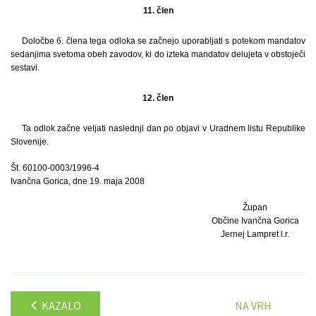
11. člen
Določbe 6. člena tega odloka se začnejo uporabljati s potekom mandatov
sedanjima svetoma obeh zavodov, ki do izteka mandatov delujeta v obstoječi
sestavi.
12. člen
Ta odlok začne veljati naslednji dan po objavi v Uradnem listu Republike
Slovenije.
Št. 60100-0003/1996-4
Ivančna Gorica, dne 19. maja 2008
Župan
Občine Ivančna Gorica
Jernej Lampret l.r.
KAZALO
NA VRH