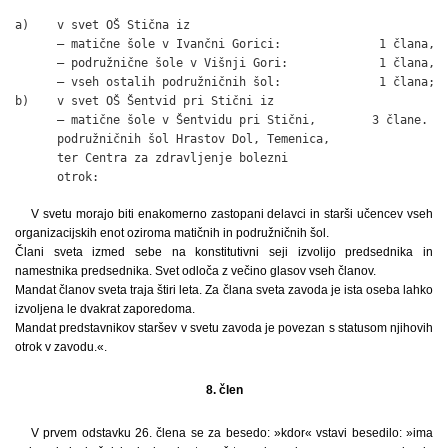
a)    v svet OŠ Stična iz

      – matične šole v Ivančni Gorici:              1 člana,

      – podružnične šole v Višnji Gori:             1 člana,

      – vseh ostalih podružničnih šol:              1 člana;

b)    v svet OŠ Šentvid pri Stični iz

      – matične šole v Šentvidu pri Stični,        3 člane.

      podružničnih šol Hrastov Dol, Temenica,

      ter Centra za zdravljenje bolezni

      otrok:
V svetu morajo biti enakomerno zastopani delavci in starši učencev vseh
organizacijskih enot oziroma matičnih in podružničnih šol.
Člani sveta izmed sebe na konstitutivni seji izvolijo predsednika in
namestnika predsednika. Svet odloča z večino glasov vseh članov.
Mandat članov sveta traja štiri leta. Za člana sveta zavoda je ista oseba lahko
izvoljena le dvakrat zaporedoma.
Mandat predstavnikov staršev v svetu zavoda je povezan s statusom njihovih
otrok v zavodu.«.
8. člen
V prvem odstavku 26. člena se za besedo: »kdor« vstavi besedilo: »ima