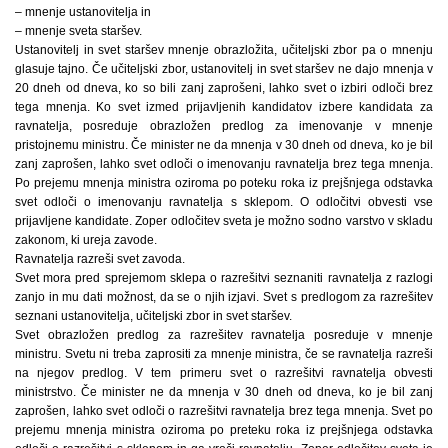
– mnenje ustanovitelja in
– mnenje sveta staršev.
Ustanovitelj in svet staršev mnenje obrazložita, učiteljski zbor pa o mnenju
glasuje tajno. Če učiteljski zbor, ustanovitelj in svet staršev ne dajo mnenja v
20 dneh od dneva, ko so bili zanj zaprošeni, lahko svet o izbiri odloči brez
tega mnenja. Ko svet izmed prijavljenih kandidatov izbere kandidata za
ravnatelja, posreduje obrazložen predlog za imenovanje v mnenje
pristojnemu ministru. Če minister ne da mnenja v 30 dneh od dneva, ko je bil
zanj zaprošen, lahko svet odloči o imenovanju ravnatelja brez tega mnenja.
Po prejemu mnenja ministra oziroma po poteku roka iz prejšnjega odstavka
svet odloči o imenovanju ravnatelja s sklepom. O odločitvi obvesti vse
prijavljene kandidate. Zoper odločitev sveta je možno sodno varstvo v skladu
zakonom, ki ureja zavode.
Ravnatelja razreši svet zavoda.
Svet mora pred sprejemom sklepa o razrešitvi seznaniti ravnatelja z razlogi
zanjo in mu dati možnost, da se o njih izjavi. Svet s predlogom za razrešitev
seznani ustanovitelja, učiteljski zbor in svet staršev.
Svet obrazložen predlog za razrešitev ravnatelja posreduje v mnenje
ministru. Svetu ni treba zaprositi za mnenje ministra, če se ravnatelja razreši
na njegov predlog. V tem primeru svet o razrešitvi ravnatelja obvesti
ministrstvo. Če minister ne da mnenja v 30 dneh od dneva, ko je bil zanj
zaprošen, lahko svet odloči o razrešitvi ravnatelja brez tega mnenja. Svet po
prejemu mnenja ministra oziroma po preteku roka iz prejšnjega odstavka