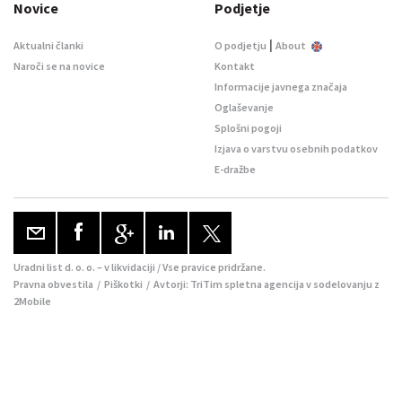
Novice
Podjetje
|
Aktualni članki
O podjetju
About
Naroči se na novice
Kontakt
Informacije javnega značaja
Oglaševanje
Splošni pogoji
Izjava o varstvu osebnih podatkov
E-dražbe
Uradni list d. o. o. – v likvidaciji / Vse pravice pridržane.
Pravna obvestila
/
Piškotki
/ Avtorji:
TriTim spletna agencija
v sodelovanju z
2Mobile