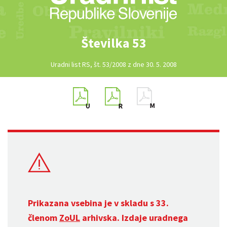
Številka 53
Uradni list RS, št. 53/2008 z dne 30. 5. 2008
Prikazana vsebina je v skladu s 33.
členom
ZoUL
arhivska. Izdaje uradnega