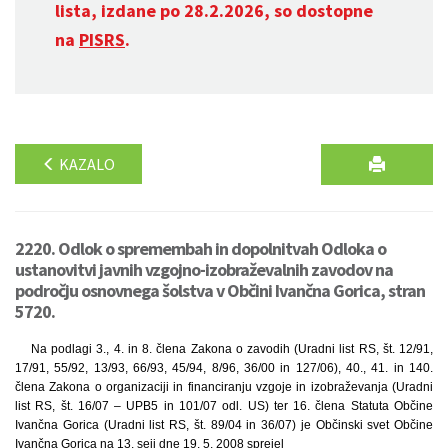
lista, izdane po 28.2.2026, so dostopne
na
PISRS
.
KAZALO
2220. Odlok o spremembah in dopolnitvah Odloka o
ustanovitvi javnih vzgojno-izobraževalnih zavodov na
področju osnovnega šolstva v Občini Ivančna Gorica, stran
5720.
Na podlagi 3., 4. in 8. člena Zakona o zavodih (Uradni list RS, št. 12/91,
17/91, 55/92, 13/93, 66/93, 45/94, 8/96, 36/00 in 127/06), 40., 41. in 140.
člena Zakona o organizaciji in financiranju vzgoje in izobraževanja (Uradni
list RS, št. 16/07 – UPB5 in 101/07 odl. US) ter 16. člena Statuta Občine
Ivančna Gorica (Uradni list RS, št. 89/04 in 36/07) je Občinski svet Občine
Ivančna Gorica na 13. seji dne 19. 5. 2008 sprejel