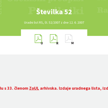
Številka 52
Uradni list RS, št. 52/2007 z dne 12. 6. 2007
du s 33. členom
ZoUL
arhivska. Izdaje uradnega lista, iz