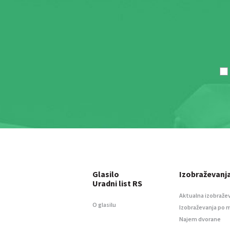
Glasilo
Izobraževanj
Uradni list RS
Aktualna izobraže
O glasilu
Izobraževanja po 
Najem dvorane