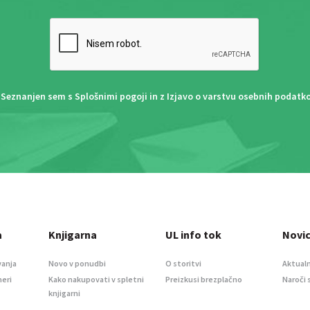
Seznanjen sem s
Splošnimi pogoji
in z
Izjavo o varstvu osebnih podatk
a
Knjigarna
UL info tok
Novi
vanja
Novo v ponudbi
O storitvi
Aktualn
meri
Kako nakupovati v spletni
Preizkusi brezplačno
Naroči 
knjigarni