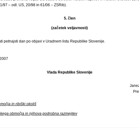
 41/97 – odl. US, 20/98 in 61/06 – ZSRib).
5. člen
(začetek veljavnosti)
ti petnajsti dan po objavi v Uradnem listu Republike Slovenije.
 2007
Vlada Republike Slovenije
Janez
Pre
močja in ribiški okoliš
biškega območja in njihova podrobna razmejitev