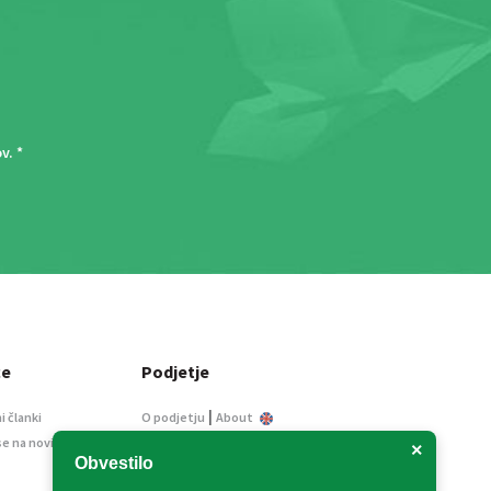
ov
. *
ce
Podjetje
|
i članki
O podjetju
About
se na novice
Kontakt
×
Obvestilo
Informacije javnega
značaja