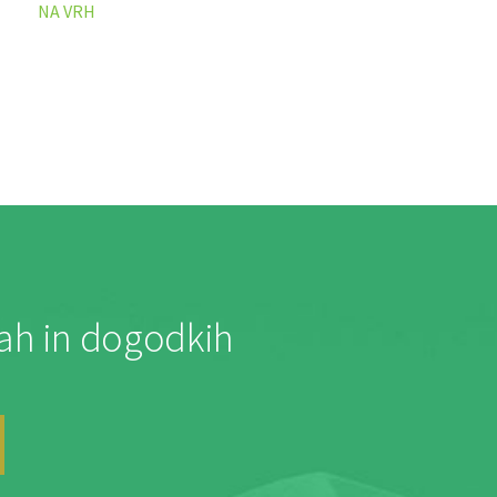
NA VRH
jah in dogodkih