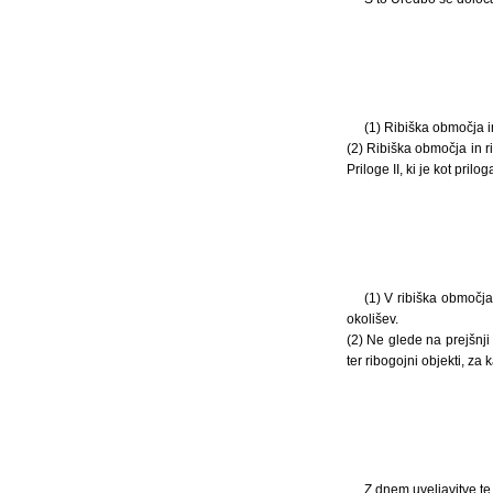
(1) Ribiška območja in 
(2) Ribiška območja in ri
Priloge II, ki je kot pril
(1) V ribiška območja
okolišev.
(2) Ne glede na prejšnji
ter ribogojni objekti, za
Z dnem uveljavitve te 