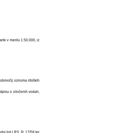
arte v merilu 1:50.000, iz
 območij oziroma ribiških
edpisu o izločenih vodah,
ni list LRS, št. 17/59 ter