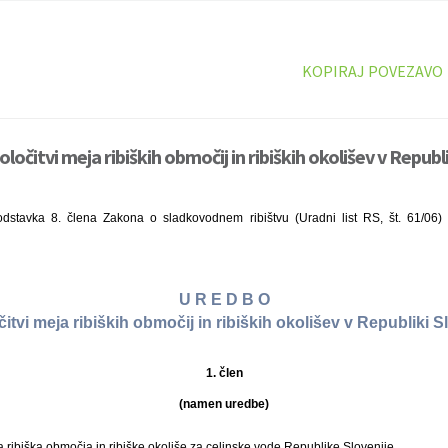
KOPIRAJ POVEZAVO
ločitvi meja ribiških območij in ribiških okolišev v Republik
dstavka 8. člena Zakona o sladkovodnem ribištvu (Uradni list RS, št. 61/06)
U R E D B O
čitvi meja ribiških območij in ribiških okolišev v Republiki Sl
1. člen
(namen uredbe)
 ribiška območja in ribiške okoliše za celinske vode Republike Slovenije.