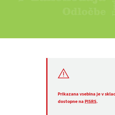
Prikazana vsebina je v skla
dostopne na
PISRS
.