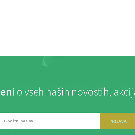
eni
o vseh naših novostih, akci
PRIJAVA