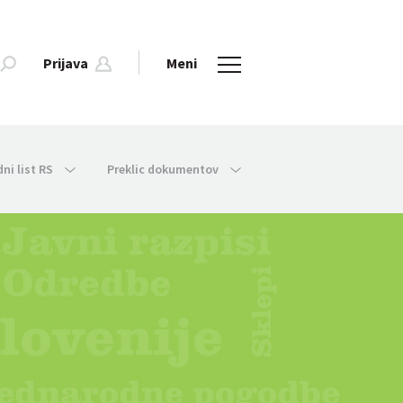
Prijava
Meni
dni list RS
Preklic dokumentov