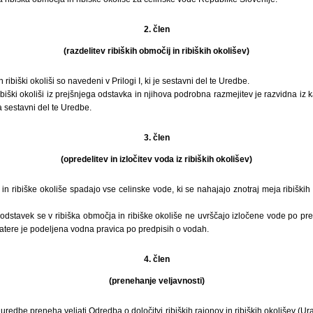
2. člen
(razdelitev ribiških območij in ribiških okolišev)
ribiški okoliši so navedeni v Prilogi I, ki je sestavni del te Uredbe.
biški okoliši iz prejšnjega odstavka in njihova podrobna razmejitev je razvidna iz k
oga sestavni del te Uredbe.
3. člen
(opredelitev in izločitev voda iz ribiških okolišev)
 in ribiške okoliše spadajo vse celinske vode, ki se nahajajo znotraj meja ribiških
 odstavek se v ribiška območja in ribiške okoliše ne uvrščajo izločene vode po pr
 katere je podeljena vodna pravica po predpisih o vodah.
4. člen
(prenehanje veljavnosti)
uredbe preneha veljati Odredba o določitvi ribiških rajonov in ribiških okolišev (Urad