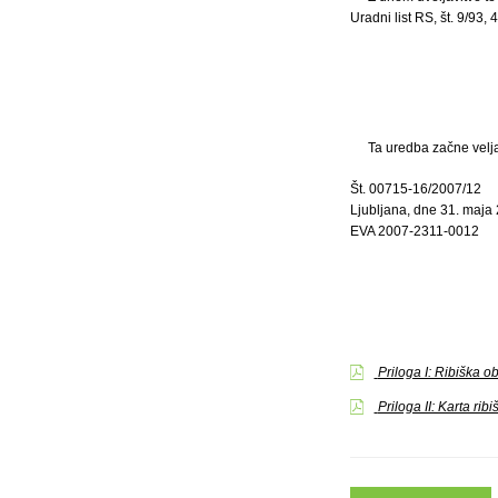
Uradni list RS, št. 9/93,
Ta uredba začne velja
Št. 00715-16/2007/12
Ljubljana, dne 31. maja
EVA 2007-2311-0012
Priloga I: Ribiška ob
Priloga II: Karta ri