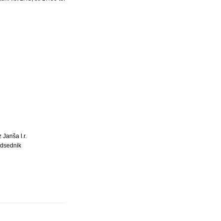
 Janša l.r.
dsednik