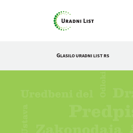
G
LASILO URADNI LIST RS