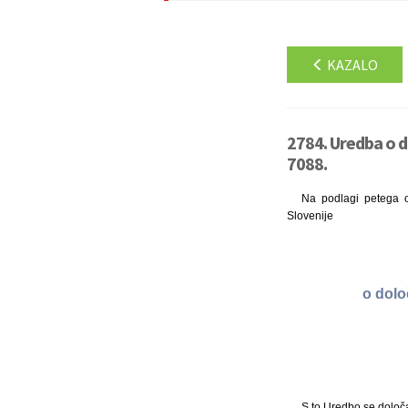
KAZALO
2784. Uredba o do
7088.
Na podlagi petega o
Slovenije
o dolo
S to Uredbo se določa