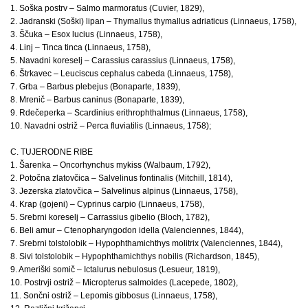
1. Soška postrv – Salmo marmoratus (Cuvier, 1829),
2. Jadranski (Soški) lipan – Thymallus thymallus adriaticus (Linnaeus, 1758),
3. Ščuka – Esox lucius (Linnaeus, 1758),
4. Linj – Tinca tinca (Linnaeus, 1758),
5. Navadni koreselj – Carassius carassius (Linnaeus, 1758),
6. Štrkavec – Leuciscus cephalus cabeda (Linnaeus, 1758),
7. Grba – Barbus plebejus (Bonaparte, 1839),
8. Mrenič – Barbus caninus (Bonaparte, 1839),
9. Rdečeperka – Scardinius erithrophthalmus (Linnaeus, 1758),
10. Navadni ostriž – Perca fluviatilis (Linnaeus, 1758);
C. TUJERODNE RIBE
1. Šarenka – Oncorhynchus mykiss (Walbaum, 1792),
2. Potočna zlatovčica – Salvelinus fontinalis (Mitchill, 1814),
3. Jezerska zlatovčica – Salvelinus alpinus (Linnaeus, 1758),
4. Krap (gojeni) – Cyprinus carpio (Linnaeus, 1758),
5. Srebrni koreselj – Carrassius gibelio (Bloch, 1782),
6. Beli amur – Ctenopharyngodon idella (Valenciennes, 1844),
7. Srebrni tolstolobik – Hypophthamichthys molitrix (Valenciennes, 1844),
8. Sivi tolstolobik – Hypophthamichthys nobilis (Richardson, 1845),
9. Ameriški somič – Ictalurus nebulosus (Lesueur, 1819),
10. Postrvji ostriž – Micropterus salmoides (Lacepede, 1802),
11. Sončni ostriž – Lepomis gibbosus (Linnaeus, 1758),