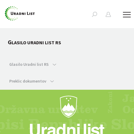
G
LASILO URADNI LIST RS
Glasilo Uradni list RS
Preklic dokumentov