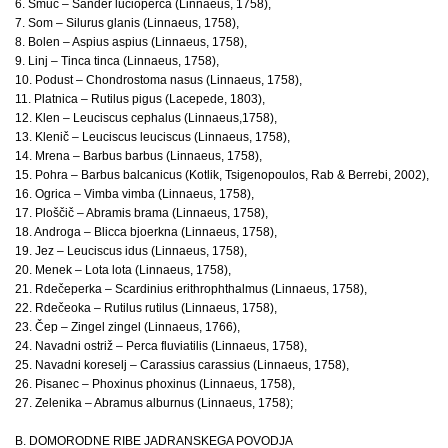
6. Smuč – Sander lucioperca (Linnaeus, 1758),
7. Som – Silurus glanis (Linnaeus, 1758),
8. Bolen – Aspius aspius (Linnaeus, 1758),
9. Linj – Tinca tinca (Linnaeus, 1758),
10. Podust – Chondrostoma nasus (Linnaeus, 1758),
11. Platnica – Rutilus pigus (Lacepede, 1803),
12. Klen – Leuciscus cephalus (Linnaeus,1758),
13. Klenič – Leuciscus leuciscus (Linnaeus, 1758),
14. Mrena – Barbus barbus (Linnaeus, 1758),
15. Pohra – Barbus balcanicus (Kotlik, Tsigenopoulos, Rab & Berrebi, 2002),
16. Ogrica – Vimba vimba (Linnaeus, 1758),
17. Ploščič – Abramis brama (Linnaeus, 1758),
18. Androga – Blicca bjoerkna (Linnaeus, 1758),
19. Jez – Leuciscus idus (Linnaeus, 1758),
20. Menek – Lota lota (Linnaeus, 1758),
21. Rdečeperka – Scardinius erithrophthalmus (Linnaeus, 1758),
22. Rdečeoka – Rutilus rutilus (Linnaeus, 1758),
23. Čep – Zingel zingel (Linnaeus, 1766),
24. Navadni ostriž – Perca fluviatilis (Linnaeus, 1758),
25. Navadni koreselj – Carassius carassius (Linnaeus, 1758),
26. Pisanec – Phoxinus phoxinus (Linnaeus, 1758),
27. Zelenika – Abramus alburnus (Linnaeus, 1758);
B. DOMORODNE RIBE JADRANSKEGA POVODJA