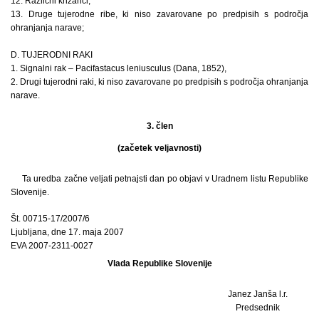
12. Različni križanci,
13. Druge tujerodne ribe, ki niso zavarovane po predpisih s področja
ohranjanja narave;
D. TUJERODNI RAKI
1. Signalni rak – Pacifastacus leniusculus (Dana, 1852),
2. Drugi tujerodni raki, ki niso zavarovane po predpisih s področja ohranjanja
narave.
3. člen
(začetek veljavnosti)
Ta uredba začne veljati petnajsti dan po objavi v Uradnem listu Republike
Slovenije.
Št. 00715-17/2007/6
Ljubljana, dne 17. maja 2007
EVA 2007-2311-0027
Vlada Republike Slovenije
Janez Janša l.r.
Predsednik