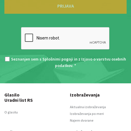
PRIJAVA
Seznanjen sem s
Splošnimi pogoji
in z
Izjavo o varstvu osebnih
podatkov
. *
Glasilo
Izobraževanja
Uradni list RS
Aktualna izobraževanja
O glasilu
Izobraževanja po meri
Najem dvorane