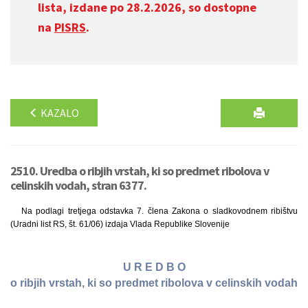
lista, izdane po 28.2.2026, so dostopne
na
PISRS
.
KAZALO
2510. Uredba o ribjih vrstah, ki so predmet ribolova v
celinskih vodah, stran 6377.
Na podlagi tretjega odstavka 7. člena Zakona o sladkovodnem ribištvu
(Uradni list RS, št. 61/06) izdaja Vlada Republike Slovenije
U R E D B O
o ribjih vrstah, ki so predmet ribolova v celinskih vodah