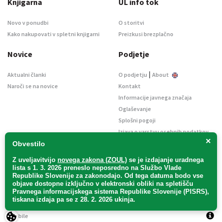
Knjigarna
UL info tok
Novo v ponudbi
O storitvi
Kako nakupovati v spletni knjigarni
Preizkusi brezplačno
Novice
Podjetje
|
Aktualni članki
O podjetju
About
Naroči se na novice
Kontakt
Informacije javnega značaja
Oglaševanje
Splošni pogoji
Izjava o varstvu osebnih podatkov
×
E-dražbe
Obvestilo
Z uveljavitvijo
novega zakona (ZOUL)
se je
izdajanje uradnega
lista s 1. 3. 2026 preneslo
neposredno
na Službo Vlade
Republike Slovenije za zakonodajo
. Od tega datuma bodo vse
objave dostopne izključno v elektronski obliki na spletišču
Pravnega informacijskega sistema Republike Slovenije (PISRS),
Uradni list d. o. o. – v likvidaciji / Vse pravice pridržane.
tiskana izdaja pa se z 28. 2. 2026 ukinja.
Pravna obvestila
/
Piškotki
/ Avtorji:
TriTim spletna agencija
v sodelovanju z
2Mobile