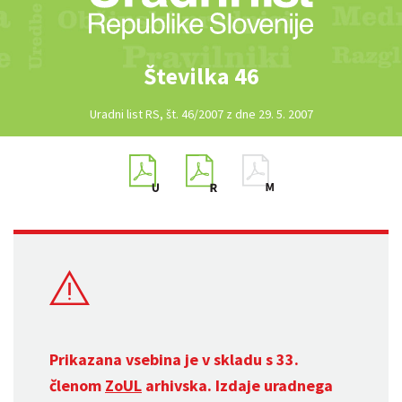
Številka 46
Uradni list RS, št. 46/2007 z dne 29. 5. 2007
Prikazana vsebina je v skladu s 33.
členom
ZoUL
arhivska. Izdaje uradnega