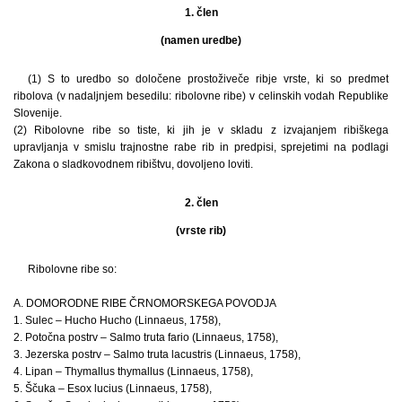
1. člen
(namen uredbe)
(1) S to uredbo so določene prostoživeče ribje vrste, ki so predmet
ribolova (v nadaljnjem besedilu: ribolovne ribe) v celinskih vodah Republike
Slovenije.
(2) Ribolovne ribe so tiste, ki jih je v skladu z izvajanjem ribiškega
upravljanja v smislu trajnostne rabe rib in predpisi, sprejetimi na podlagi
Zakona o sladkovodnem ribištvu, dovoljeno loviti.
2. člen
(vrste rib)
Ribolovne ribe so:
A. DOMORODNE RIBE ČRNOMORSKEGA POVODJA
1. Sulec – Hucho Hucho (Linnaeus, 1758),
2. Potočna postrv – Salmo truta fario (Linnaeus, 1758),
3. Jezerska postrv – Salmo truta lacustris (Linnaeus, 1758),
4. Lipan – Thymallus thymallus (Linnaeus, 1758),
5. Ščuka – Esox lucius (Linnaeus, 1758),