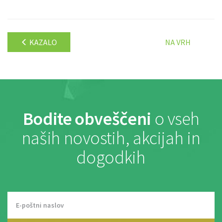
KAZALO
NA VRH
Bodite obveščeni
o vseh
naših novostih, akcijah in
dogodkih