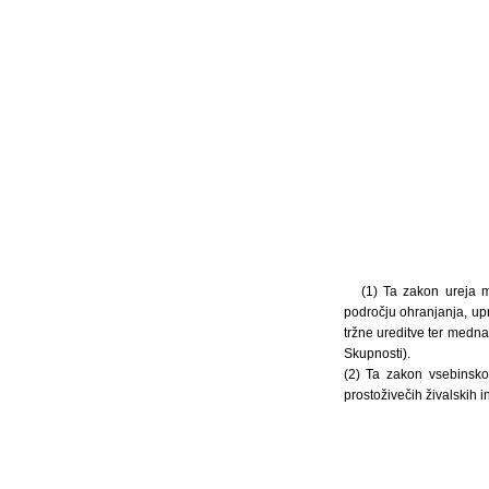
(1) Ta zakon ureja m
področju ohranjanja, upr
tržne ureditve ter medna
Skupnosti).
(2) Ta zakon vsebinsko
prostoživečih živalskih i