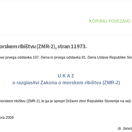
KOPIRAJ POVEZAVO
rskem ribištvu (ZMR-2), stran 11973.
nee prvega odstavka 107. člena in prvega odstavka 91. člena Ustave Republike Slo
U K A Z
o razglasitvi Zakona o morskem ribištvu (ZMR-2)
skem ribištvu (ZMR-2), ki ga je sprejel Državni zbor Republike Slovenije na seji 
mbra 2006
dr. Janez