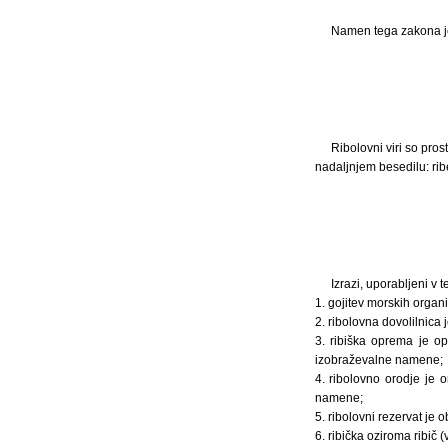
Namen tega zakona je 
Ribolovni viri so pros
nadaljnjem besedilu: rib
Izrazi, uporabljeni v
1. gojitev morskih organ
2. ribolovna dovolilnica j
3. ribiška oprema je opr
izobraževalne namene;
4. ribolovno orodje je 
namene;
5. ribolovni rezervat je
6. ribička oziroma ribič 