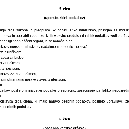
5. člen
(uporaba zbirk podatkov)
anja tega zakona in predpisov Skupnosti lahko ministrstvo, pristojno za morsk
ridobiva in uporablja podatke, ki jih v okviru predpisanih zbirk podatkov vodijo držav
ter drugi pooblaščeni organi, in se nanašajo na:
atkov v morskem ribištvu (v nadaljnjem besedilu: ribištvo);
zi z ribištvom;
zvezi z ribištvom;
i z ribištvom;
 z ribištvom;
ktov v zvezi z ribištvom;
a in ohranjanju narave v zvezi z ribištvom;
u.
odatkov pošljejo ministrstvu podatke brezplačno, zaračunajo pa lahko neposred
.
odstavka tega člena, ki imajo naravo osebnih podatkov, pošljejo upravljavci zb
tvo osebnih podatkov.
6. člen
(posebno varstvo države)