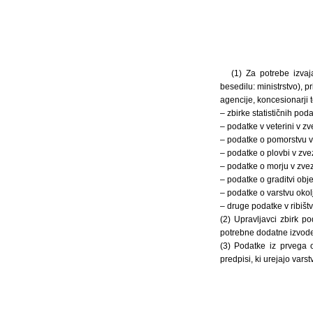
(1) Za potrebe izvaj
besedilu: ministrstvo), p
agencije, koncesionarji 
– zbirke statističnih pod
– podatke v veterini v zve
– podatke o pomorstvu v 
– podatke o plovbi v zvez
– podatke o morju v zvezi
– podatke o graditvi obje
– podatke o varstvu okolj
– druge podatke v ribištv
(2) Upravljavci zbirk p
potrebne dodatne izvode
(3) Podatke iz prvega 
predpisi, ki urejajo vars