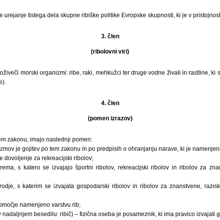
urejanje tistega dela skupne ribiške politike Evropske skupnosti, ki je v pristojnos
3. člen
(ribolovni viri)
toživeči morski organizmi: ribe, raki, mehkužci ter druge vodne živali in rastline, ki
e).
4. člen
(pomen izrazov)
 tem zakonu, imajo naslednji pomen:
izmov je gojitev po tem zakonu in po predpisih o ohranjanju narave, ki je namenjen
e dovoljenje za rekreacijski ribolov;
ema, s katero se izvajajo športni ribolov, rekreacijski ribolov in ribolov za zn
orodje, s katerim se izvajata gospodarski ribolov in ribolov za znanstvene, razis
 območje namenjeno varstvu rib;
(v nadaljnjem besedilu: ribič) – fizična oseba je posameznik, ki ima pravico izvajati 