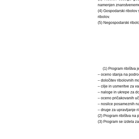
namenjen znanstvenemu 
(4) Gospodarski ribolov
ribolov.
(5) Negospodarski ribolo
(1) Program ribištva j
– oceno stanja na področ
– določitev ribolovnih mo
– cilje in usmeritve za va
– naloge in ukrepe za do
– oceno pričakovanih uči
– nosilce posameznih na
– druge za upravljanje 
(2) Program ribištva na 
(3) Program se izdela za