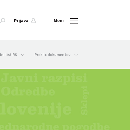
Prijava
Meni
dni list RS
Preklic dokumentov