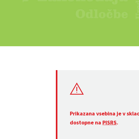
Prikazana vsebina je v skla
dostopne na
PISRS
.