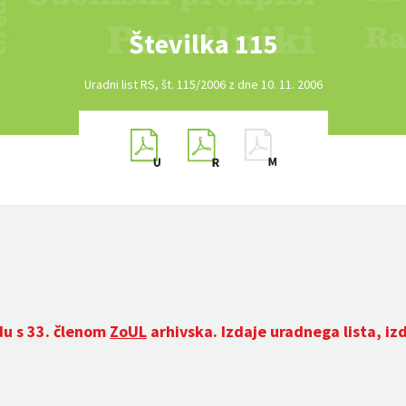
Številka 115
Uradni list RS, št. 115/2006 z dne 10. 11. 2006
du s 33. členom
ZoUL
arhivska. Izdaje uradnega lista, iz