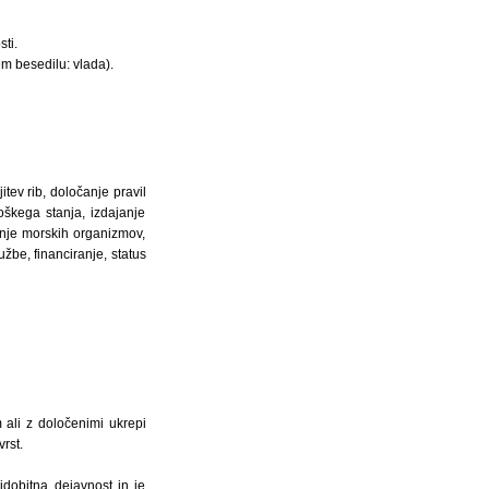
ti.
em besedilu: vlada).
tev rib, določanje pravil
škega stanja, izdajanje
ranje morskih organizmov,
žbe, financiranje, status
 ali z določenimi ukrepi
rst.
idobitna dejavnost in je