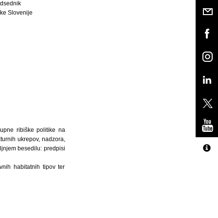
dsednik
ke Slovenije
upne ribiške politike na
kturnih ukrepov, nadzora,
ljnjem besedilu: predpisi
ih habitatnih tipov ter