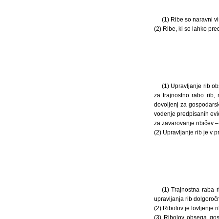
(1) Ribe so naravni v
(2) Ribe, ki so lahko pr
(1) Upravljanje rib o
za trajnostno rabo rib
dovoljenj za gospodarski
vodenje predpisanih evid
za zavarovanje ribičev –
(2) Upravljanje rib je v p
(1) Trajnostna raba 
upravljanja rib dolgoročn
(2) Ribolov je lovljenje 
(3) Ribolov obsega gosp