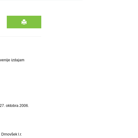
venije izdajam
27. oktobra 2006.
 Drnovšek l.r.