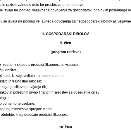
in raziskovalnemu delu ter prostočasnemu ribolovu.
 se izvaja na podlagi veljavnega dovoljenja za gospodarski ribolov in posebnega d
v se izvaja na podlagi veljavnega dovoljenja za negospodarski ribolov ali veljavne 
II. GOSPODARSKI RIBOLOV
9. člen
(program ribištva)
e izdelan v skladu s predpisi Skupnosti in vsebuje:
ju ribištva;
žnosti, ki zagotavljajo trajnostno rabo rib;
rstvo in trajnostno rabo rib;
seganje ciljev upravljanja rib;
nkov in potrebnih javno finančnih sredstev za doseganje ciljev;
log in
rib pomembne vsebine.
predlog ministrstva sprejme vlada.
 obdobje, ki ga določajo predpisi Skupnosti.
10. člen