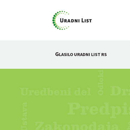
G
LASILO URADNI LIST RS