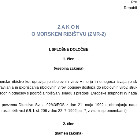
Pre
Republi
Z A K O N
O MORSKEM RIBIŠTVU (ZMR-2)
I. SPLOŠNE DOLOČBE
1. člen
(vsebina zakona)
orsko ribištvo kot upravljanje ribolovnih virov v morju in omogoča izvajanje sk
avljanja in izkoriščanja ribolovnih virov, pogojev dostopa do ribolovnih virov, stru
rodnih odnosov s področja ribištva v skladu s predpisi Evropske skupnosti (v nada
 povzema Direktivo Sveta 92/43/EGS z dne 21. maja 1992 o ohranjanju naravn
n rastlinskih vrst (UL L št. 206 z dne 22. 7. 1992, str. 7, z vsemi spremembami).
2. člen
(namen zakona)