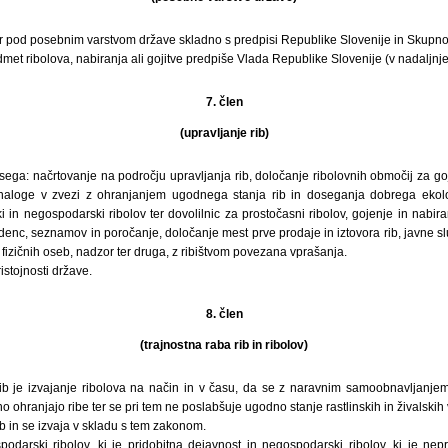
ir pod posebnim varstvom države skladno s predpisi Republike Slovenije in Skupnos
edmet ribolova, nabiranja ali gojitve predpiše Vlada Republike Slovenije (v nadaljnj
7. člen
(upravljanje rib)
bsega: načrtovanje na področju upravljanja rib, določanje ribolovnih območij za goji
, naloge v zvezi z ohranjanjem ugodnega stanja rib in doseganja dobrega ekolo
 in negospodarski ribolov ter dovolilnic za prostočasni ribolov, gojenje in nabi
enc, seznamov in poročanje, določanje mest prve prodaje in iztovora rib, javne slu
 fizičnih oseb, nadzor ter druga, z ribištvom povezana vprašanja.
ristojnosti države.
8. člen
(trajnostna raba rib in ribolov)
rib je izvajanje ribolova na način in v času, da se z naravnim samoobnavljanjem
o ohranjajo ribe ter se pri tem ne poslabšuje ugodno stanje rastlinskih in živalskih v
rib in se izvaja v skladu s tem zakonom.
odarski ribolov, ki je pridobitna dejavnost in negospodarski ribolov, ki je nepr