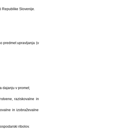
ti Republike Slovenije.
 so predmet upravljanja (v
a dajanju v promet;
anstvene, raziskovalne in
kovalne in izobraževalne
gospodarski ribolov.