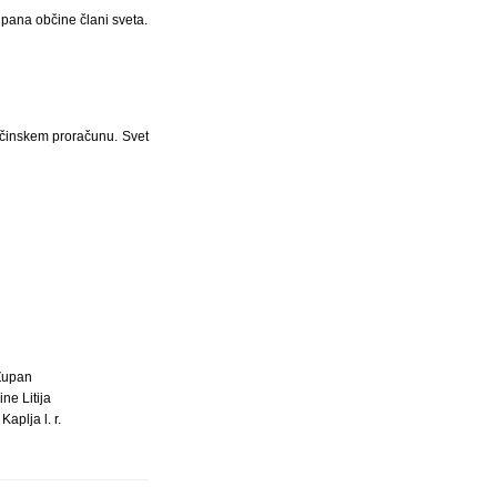
upana občine člani sveta.
bčinskem proračunu. Svet
Župan
ne Litija
Kaplja l. r.