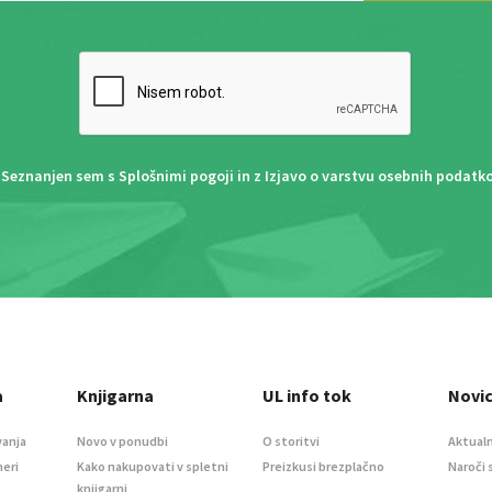
Seznanjen sem s
Splošnimi pogoji
in z
Izjavo o varstvu osebnih podatk
a
Knjigarna
UL info tok
Novi
vanja
Novo v ponudbi
O storitvi
Aktualn
meri
Kako nakupovati v spletni
Preizkusi brezplačno
Naroči 
knjigarni