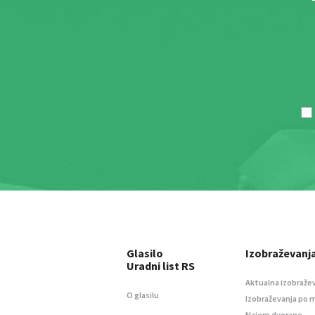
Glasilo
Izobraževanj
Uradni list RS
Aktualna izobraže
O glasilu
Izobraževanja po 
Najem dvorane