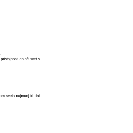
.
ristojnosti določi svet s
om sveta najmanj tri dni