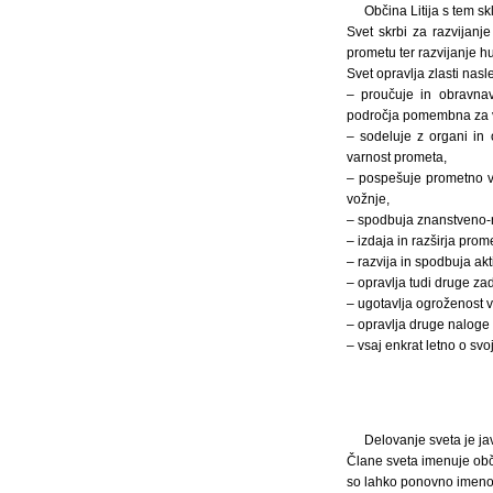
Občina Litija s tem s
Svet skrbi za razvijanj
prometu ter razvijanje 
Svet opravlja zlasti nas
– proučuje in obravna
področja pomembna za va
– sodeluje z organi in
varnost prometa,
– pospešuje prometno v
vožnje,
– spodbuja znanstveno-r
– izdaja in razširja prom
– razvija in spodbuja ak
– opravlja tudi druge za
– ugotavlja ogroženost v
– opravlja druge naloge 
– vsaj enkrat letno o s
Delovanje sveta je ja
Člane sveta imenuje obči
so lahko ponovno imeno