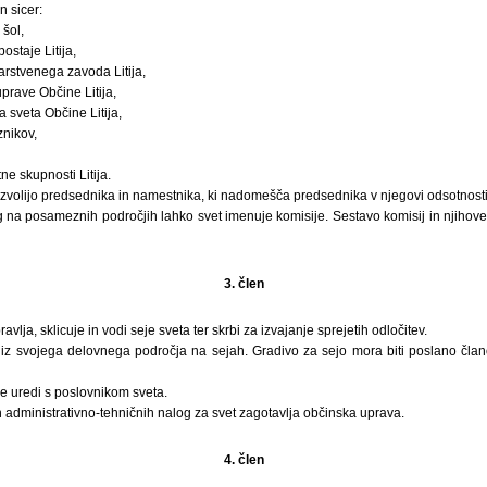
n sicer:
šol,
ostaje Litija,
rstvenega zavoda Litija,
prave Občine Litija,
 sveta Občine Litija,
znikov,
ne skupnosti Litija.
izvolijo predsednika in namestnika, ki nadomešča predsednika v njegovi odsotnosti
g na posameznih področjih lahko svet imenuje komisije. Sestavo komisij in njihove p
3. člen
vlja, sklicuje in vodi seje sveta ter skrbi za izvajanje sprejetih odločitev.
z svojega delovnega področja na sejah. Gradivo za sejo mora biti poslano član
e uredi s poslovnikom sveta.
n administrativno-tehničnih nalog za svet zagotavlja občinska uprava.
4. člen