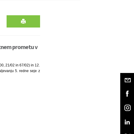
estnem prometu v
0, 21/02 in 67/02) in 12.
daljevanju 5. redne seje z