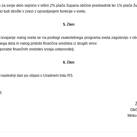
 za svoje delo sejnino v višini 2% plače župana občine predsednik ter 1% plače ž
tudi stroški v zvezi z opravljanjem funkcije v svetu.
5. člen
 izvajanje nalog sveta se na podlagi vsakoletnega programa sveta zagotovijo v o
ega dela in nalog pridobi finančna sredstva iz drugih virov.
orabe finančnih sredstev izvaja ustanovitelj.
6. člen
i naslednji dan po objavi v Uradnem listu RS.
3.
Obči
Mirko 