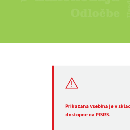
Prikazana vsebina je v skla
dostopne na
PISRS
.