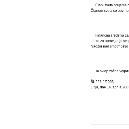
Člani sveta prejemajo
Članom sveta se povrnejo 
Finančna sredstva za
lahko za opravljanje svoj
Nadzor nad smotrnostjo p
Ta sklep začne veljat
Št. 226-1/2003
Litija, dne 14. aprila 200