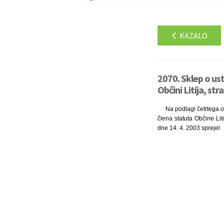
KAZALO
2070. Sklep o us
Občini Litija, str
Na podlagi četrtega o
člena statuta Občine Liti
dne 14. 4. 2003 sprejel