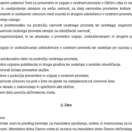
klepom ustanovi Svet za preventivo in vzgojo v cestnem prometu v Občini Litija (v na
e in uveljavljanje ukrepov za večjo varnost, za dvig varnostne prometne kultu
humanih in solidarnih odnosov med vozniki in drugimi udeleženci v cestnem prometu
lednje naloge:
va problematiko na področju varnosti cestnega prometa ter predlaga organom
rnost cestnega prometa ukrepe za izboljšanje varnosti,
 organizacijami, ki se ukvarjajo s prometno vzgojo, izobraževanjem in drugimi 
zgojo in izobraževanje udeležencev v cestnem prometu ter sodeluje pri razvoju 
aziskovalno delo na področju cestnega prometa,
etno vzgojne publikacije in druga gradiva ter sodeluje s sredstvi obveščanja,
tivnosti šolske prometne službe,
deve s področja preventive in vzgoje v cestnem prometu,
arnosti učencev na poti v šolo ne glede na oddaljenost od osnovne šole,
v skladu z zakonodajo in splošnimi akti občine,
vojem delu poroča občinskemu svetu.
2. člen
vno.
nski svet na predlog komisije za mandatna vprašanja, volitve in imenovanja za ma
vani. Mandatna doba članov sveta je vezana na mandatno dobo članov občinskega