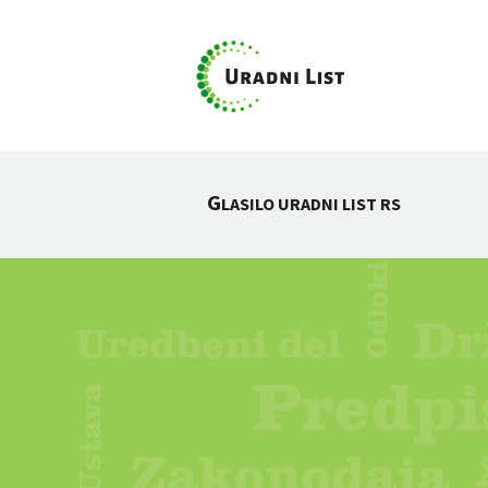
G
LASILO URADNI LIST RS