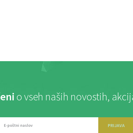
eni
o vseh naših novostih, akci
PRIJAVA