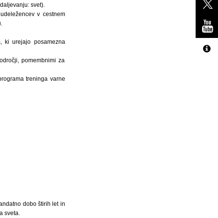
daljevanju: svet).
re udeležencev v cestnem
.
, ki urejajo posamezna
področji, pomembnimi za
programa treninga varne
ndatno dobo štirih let in
 sveta.