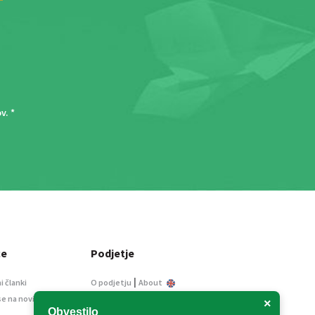
ov
. *
ce
Podjetje
|
i članki
O podjetju
About
se na novice
Kontakt
×
Obvestilo
Informacije javnega