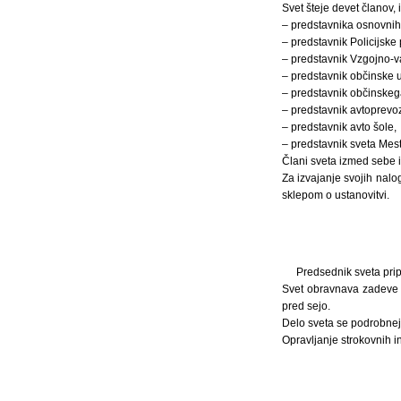
Svet šteje devet članov, i
– predstavnika osnovnih 
– predstavnik Policijske p
– predstavnik Vzgojno-va
– predstavnik občinske u
– predstavnik občinskega
– predstavnik avtoprevo
– predstavnik avto šole,
– predstavnik sveta Mest
Člani sveta izmed sebe 
Za izvajanje svojih nalo
sklepom o ustanovitvi.
Predsednik sveta pripra
Svet obravnava zadeve i
pred sejo.
Delo sveta se podrobnej
Opravljanje strokovnih i