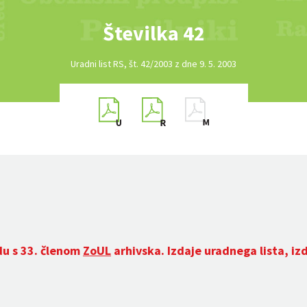
Številka 42
Uradni list RS, št. 42/2003 z dne 9. 5. 2003
du s 33. členom
ZoUL
arhivska. Izdaje uradnega lista, iz