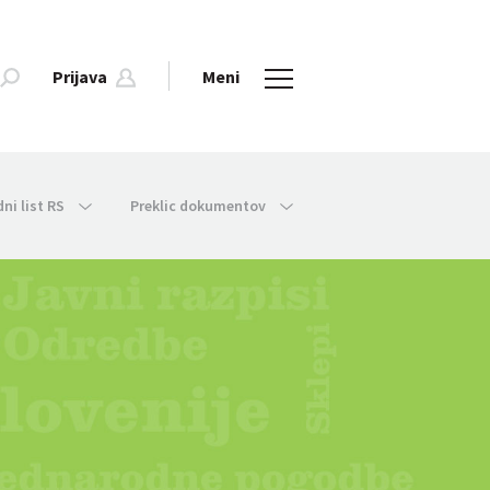
Prijava
Meni
dni list RS
Preklic dokumentov