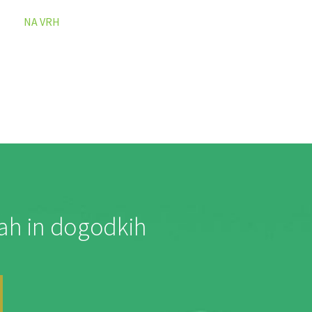
NA VRH
jah in dogodkih