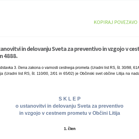
KOPIRAJ POVEZAVO
tanovitvi in delovanju Sveta za preventivo in vzgojo v c
an 4888.
dstavka 3. člena zakona o varnosti cestnega prometa (Uradni list RS, št. 30/98, 61/0
ja (Uradni list RS, št. 110/00, 2/01 in 65/02) je Občinski svet občine Litija na na
S K L E P
o ustanovitvi in delovanju Sveta za preventivo
in vzgojo v cestnem prometu v Občini Litija
1. člen