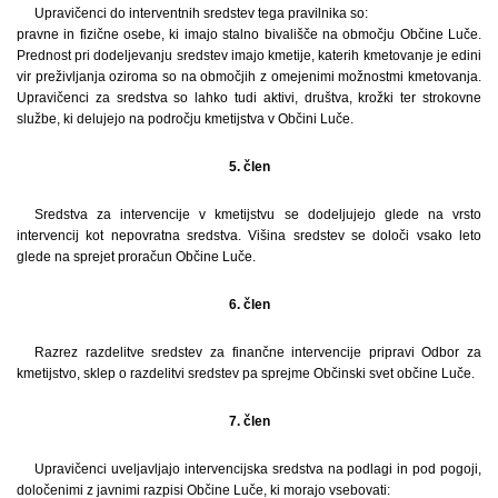
Upravičenci do interventnih sredstev tega pravilnika so:
pravne in fizične osebe, ki imajo stalno bivališče na območju Občine Luče.
Prednost pri dodeljevanju sredstev imajo kmetije, katerih kmetovanje je edini
vir preživljanja oziroma so na območjih z omejenimi možnostmi kmetovanja.
Upravičenci za sredstva so lahko tudi aktivi, društva, krožki ter strokovne
službe, ki delujejo na področju kmetijstva v Občini Luče.
5. člen
Sredstva za intervencije v kmetijstvu se dodeljujejo glede na vrsto
intervencij kot nepovratna sredstva. Višina sredstev se določi vsako leto
glede na sprejet proračun Občine Luče.
6. člen
Razrez razdelitve sredstev za finančne intervencije pripravi Odbor za
kmetijstvo, sklep o razdelitvi sredstev pa sprejme Občinski svet občine Luče.
7. člen
Upravičenci uveljavljajo intervencijska sredstva na podlagi in pod pogoji,
določenimi z javnimi razpisi Občine Luče, ki morajo vsebovati: