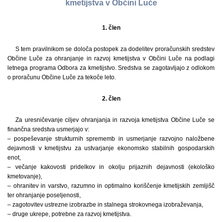
kmetijstva v Občini Luče
1. člen
S tem pravilnikom se določa postopek za dodelitev proračunskih sredstev
Občine Luče za ohranjanje in razvoj kmetijstva v Občini Luče na podlagi
letnega programa Odbora za kmetijstvo. Sredstva se zagotavljajo z odlokom
o proračunu Občine Luče za tekoče leto.
2. člen
Za uresničevanje ciljev ohranjanja in razvoja kmetijstva Občine Luče se
finančna sredstva usmerjajo v:
– pospeševanje strukturnih sprememb in usmerjanje razvojno naložbene
dejavnosti v kmetijstvu za ustvarjanje ekonomsko stabilnih gospodarskih
enot,
– večanje kakovosti pridelkov in okolju prijaznih dejavnosti (ekološko
kmetovanje),
– ohranitev in varstvo, razumno in optimalno koriščenje kmetijskih zemljišč
ter ohranjanje poseljenosti,
– zagotovitev ustrezne izobrazbe in stalnega strokovnega izobraževanja,
– druge ukrepe, potrebne za razvoj kmetijstva.