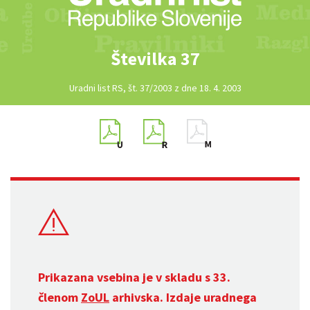
Številka 37
Uradni list RS, št. 37/2003 z dne 18. 4. 2003
Prikazana vsebina je v skladu s 33.
členom
ZoUL
arhivska. Izdaje uradnega