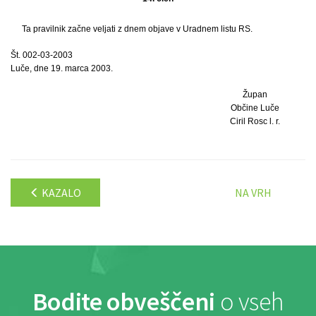
Ta pravilnik začne veljati z dnem objave v Uradnem listu RS.
Št. 002-03-2003
Luče, dne 19. marca 2003.
Župan
Občine Luče
Ciril Rosc l. r.
KAZALO
NA VRH
Bodite obveščeni
o vseh