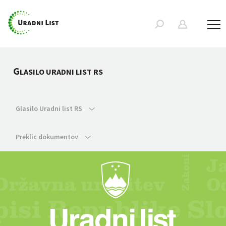
G
LASILO URADNI LIST RS
Glasilo Uradni list RS
Preklic dokumentov