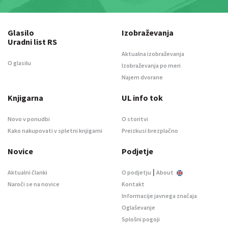
Glasilo
Izobraževanja
Uradni list RS
Aktualna izobraževanja
O glasilu
Izobraževanja po meri
Najem dvorane
Knjigarna
UL info tok
Novo v ponudbi
O storitvi
Kako nakupovati v spletni knjigarni
Preizkusi brezplačno
Novice
Podjetje
|
Aktualni članki
O podjetju
About
Naroči se na novice
Kontakt
Informacije javnega značaja
Oglaševanje
Splošni pogoji