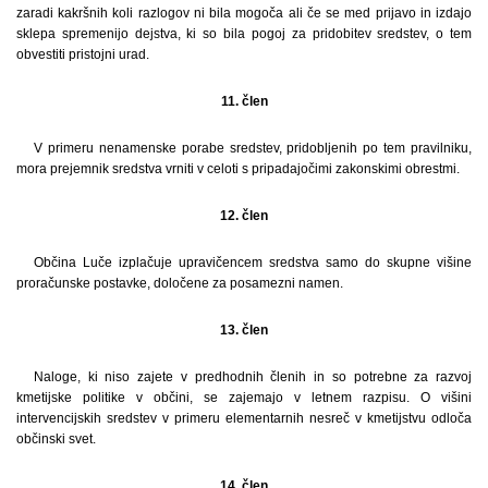
zaradi kakršnih koli razlogov ni bila mogoča ali če se med prijavo in izdajo
sklepa spremenijo dejstva, ki so bila pogoj za pridobitev sredstev, o tem
obvestiti pristojni urad.
11. člen
V primeru nenamenske porabe sredstev, pridobljenih po tem pravilniku,
mora prejemnik sredstva vrniti v celoti s pripadajočimi zakonskimi obrestmi.
12. člen
Občina Luče izplačuje upravičencem sredstva samo do skupne višine
proračunske postavke, določene za posamezni namen.
13. člen
Naloge, ki niso zajete v predhodnih členih in so potrebne za razvoj
kmetijske politike v občini, se zajemajo v letnem razpisu. O višini
intervencijskih sredstev v primeru elementarnih nesreč v kmetijstvu odloča
občinski svet.
14. člen