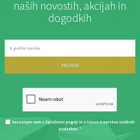
naših novostih, akcijah in
dogodkih
PRIJAVA
Seznanjen sem s
Splošnimi pogoji
in z
Izjavo o varstvu osebnih
podatkov
. *