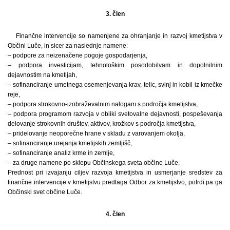
3. člen
Finančne intervencije so namenjene za ohranjanje in razvoj kmetijstva v
Občini Luče, in sicer za naslednje namene:
– podpore za neizenačene pogoje gospodarjenja,
– podpora investicijam, tehnološkim posodobitvam in dopolnilnim
dejavnostim na kmetijah,
– sofinanciranje umetnega osemenjevanja krav, telic, svinj in kobil iz kmečke
reje,
– podpora strokovno-izobraževalnim nalogam s področja kmetijstva,
– podpora programom razvoja v obliki svetovalne dejavnosti, pospeševanja
delovanje strokovnih društev, aktivov, krožkov s področja kmetijstva,
– pridelovanje neoporečne hrane v skladu z varovanjem okolja,
– sofinanciranje urejanja kmetijskih zemljišč,
– sofinanciranje analiz krme in zemlje,
– za druge namene po sklepu Občinskega sveta občine Luče.
Prednost pri izvajanju ciljev razvoja kmetijstva in usmerjanje sredstev za
finančne intervencije v kmetijstvu predlaga Odbor za kmetijstvo, potrdi pa ga
Občinski svet občine Luče.
4. člen