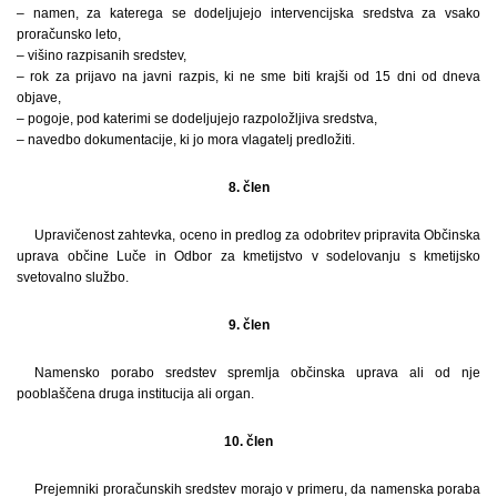
– namen, za katerega se dodeljujejo intervencijska sredstva za vsako
proračunsko leto,
– višino razpisanih sredstev,
– rok za prijavo na javni razpis, ki ne sme biti krajši od 15 dni od dneva
objave,
– pogoje, pod katerimi se dodeljujejo razpoložljiva sredstva,
– navedbo dokumentacije, ki jo mora vlagatelj predložiti.
8. člen
Upravičenost zahtevka, oceno in predlog za odobritev pripravita Občinska
uprava občine Luče in Odbor za kmetijstvo v sodelovanju s kmetijsko
svetovalno službo.
9. člen
Namensko porabo sredstev spremlja občinska uprava ali od nje
pooblaščena druga institucija ali organ.
10. člen
Prejemniki proračunskih sredstev morajo v primeru, da namenska poraba