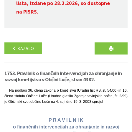
lista, izdane po 28.2.2026, so dostopne
na
PISRS
.
KAZALO
1753. Pravilnik o finančnih intervencijah za ohranjanje in
razvoj kmetijstva v Občini Luče, stran 4382.
Na podlagi 36. člena zakona o kmetijstvu (Uradni list RS, št. 54/00) in 16.
člena statuta Občine Luče (Uradno glasilo Zgornjesavinjskih občin, št. 2/99)
je Občinski svet občine Luče na 4. seji dne 19. 3. 2003 sprejel
P R A V I L N I K
o finančnih intervencijah za ohranjanje in razvoj