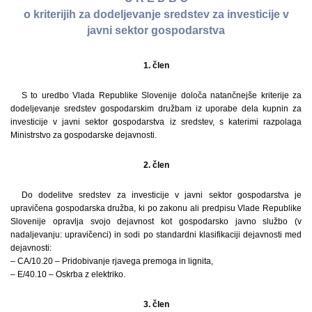
o kriterijih za dodeljevanje sredstev za investicije v
javni sektor gospodarstva
1. člen
S to uredbo Vlada Republike Slovenije določa natančnejše kriterije za
dodeljevanje sredstev gospodarskim družbam iz uporabe dela kupnin za
investicije v javni sektor gospodarstva iz sredstev, s katerimi razpolaga
Ministrstvo za gospodarske dejavnosti.
2. člen
Do dodelitve sredstev za investicije v javni sektor gospodarstva je
upravičena gospodarska družba, ki po zakonu ali predpisu Vlade Republike
Slovenije opravlja svojo dejavnost kot gospodarsko javno službo (v
nadaljevanju: upravičenci) in sodi po standardni klasifikaciji dejavnosti med
dejavnosti:
– CA/10.20 – Pridobivanje rjavega premoga in lignita,
– E/40.10 – Oskrba z elektriko.
3. člen