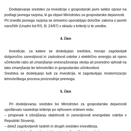
Dodeljevanje sredstev za investicije v gospodarski javni sektor opravi na
podlagi javnega razpisa, ki ga objavi Ministrstvo za gospodarske dejavnosti.
Pri izvedbi javnega razpisa se smiselno uporabljajo določbe zakona o javnih
naročilih (Uradni list RS, št. 24/97) v skladu s kriteriji iz te uredbe.
4. člen
Investicije, za katere se dodeljujejo sredstva, morajo zagotavljati
dolgoročno zanesljivost in zadostnost oskrbe z električno energijo ali njeno
učinkovito rabo ali zmanjšanje onesnaževanja okolja ali posredno vplivati na
tako zmanjšanje ter tehnološko in gospodarsko učinkovitost.
Sredstva se dodeljujejo tudi za investicije, ki zagotavljajo modernizacijo
tehnološkega procesa proizvodnje premoga.
5. člen
Pri dodeljevanju sredstev bo Ministrstvo za gospodarske dejavnosti
upoštevalo naslednje kriterije po njihovem vrstnem redu:
– prispevek k izboljšanju stabilnosti in zanesljivosti energetske oskrbe v
Republiki Sloveniji,
– delež zagotovljenih lastnih in drugih sredstev investitorja,