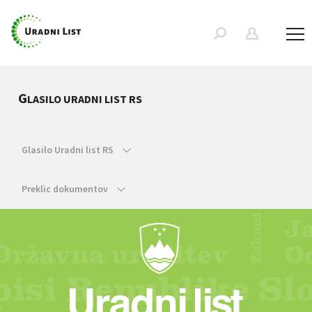
G
LASILO URADNI LIST RS
Glasilo Uradni list RS
Preklic dokumentov