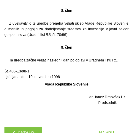
8. člen
Z uveljavitvijo te uredbe preneha veljati sklep Vlade Republike Slovenije
o merilih in pogojih za dodeljevanje sredstev za investicije v javni sektor
gospodarstva (Uradni list RS, št. 70/96).
9. člen
Ta uredba začne veljati naslednji dan po objavi v Uradnem listu RS.
Št. 405-13/98-1
Ljubljana, dne 19. novembra 1998.
Vlada Republike Slovenije
dr. Janez Drnovšek l. r.
Predsednik
KAZALO
NA VRH