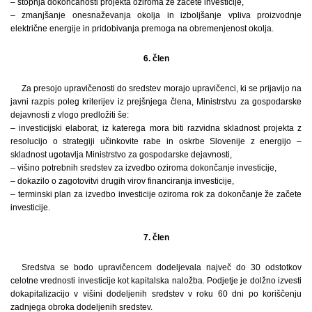
– stopnja dokončanosti projekta oziroma že začete investicije,
– zmanjšanje onesnaževanja okolja in izboljšanje vpliva proizvodnje
električne energije in pridobivanja premoga na obremenjenost okolja.
6. člen
Za presojo upravičenosti do sredstev morajo upravičenci, ki se prijavijo na
javni razpis poleg kriterijev iz prejšnjega člena, Ministrstvu za gospodarske
dejavnosti z vlogo predložiti še:
– investicijski elaborat, iz katerega mora biti razvidna skladnost projekta z
resolucijo o strategiji učinkovite rabe in oskrbe Slovenije z energijo –
skladnost ugotavlja Ministrstvo za gospodarske dejavnosti,
– višino potrebnih sredstev za izvedbo oziroma dokončanje investicije,
– dokazilo o zagotovitvi drugih virov financiranja investicije,
– terminski plan za izvedbo investicije oziroma rok za dokončanje že začete
investicije.
7. člen
Sredstva se bodo upravičencem dodeljevala največ do 30 odstotkov
celotne vrednosti investicije kot kapitalska naložba. Podjetje je dolžno izvesti
dokapitalizacijo v višini dodeljenih sredstev v roku 60 dni po koriščenju
zadnjega obroka dodeljenih sredstev.