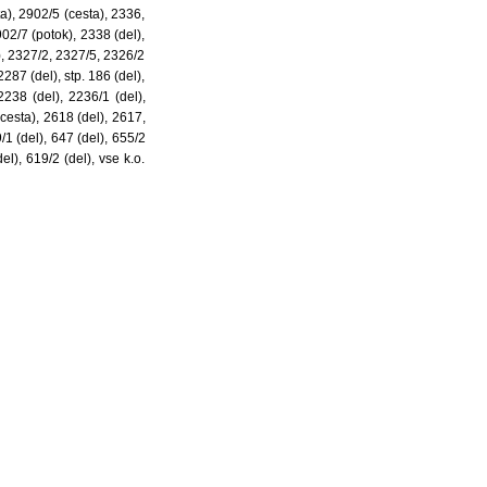
a), 2902/5 (cesta), 2336,
02/7 (potok), 2338 (del),
l), 2327/2, 2327/5, 2326/2
287 (del), stp. 186 (del),
2238 (del), 2236/1 (del),
cesta), 2618 (del), 2617,
1 (del), 647 (del), 655/2
el), 619/2 (del), vse k.o.