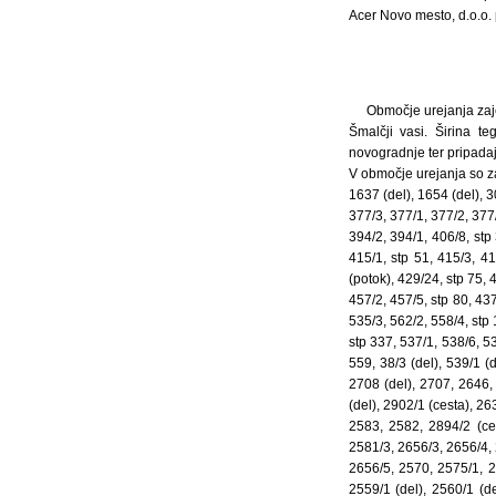
Acer Novo mesto, d.o.o. p
Območje urejanja zaj
Šmalčji vasi. Širina t
novogradnje ter pripadaj
V območje urejanja so za
1637 (del), 1654 (del), 3
377/3, 377/1, 377/2, 377/
394/2, 394/1, 406/8, stp
415/1, stp 51, 415/3, 41
(potok), 429/24, stp 75, 
457/2, 457/5, stp 80, 437
535/3, 562/2, 558/4, stp 
stp 337, 537/1, 538/6, 53
559, 38/3 (del), 539/1 (
2708 (del), 2707, 2646,
(del), 2902/1 (cesta), 2
2583, 2582, 2894/2 (ces
2581/3, 2656/3, 2656/4,
2656/5, 2570, 2575/1, 2
2559/1 (del), 2560/1 (de