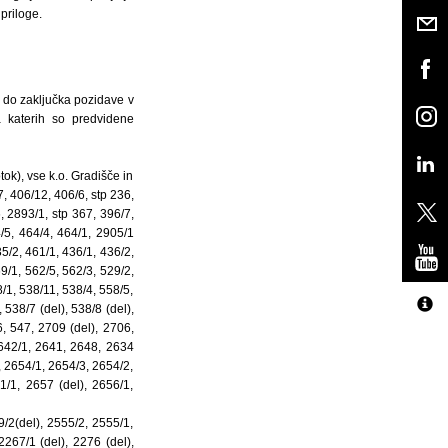
priloge.
 do zaključka pozidave v
a katerih so predvidene
tok), vse k.o. Gradišče in
7, 406/12, 406/6, stp 236,
, 2893/1, stp 367, 396/7,
4/5, 464/4, 464/1, 2905/1
35/2, 461/1, 436/1, 436/2,
69/1, 562/5, 562/3, 529/2,
8/1, 538/11, 538/4, 558/5,
 538/7 (del), 538/8 (del),
6, 547, 2709 (del), 2706,
2642/1, 2641, 2648, 2634
, 2654/1, 2654/3, 2654/2,
1/1, 2657 (del), 2656/1,
/2(del), 2555/2, 2555/1,
2267/1 (del), 2276 (del),