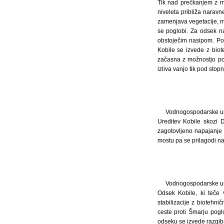
Tik nad prečkanjem z ml
niveleta približa narav
zamenjava vegetacije, m
se poglobi. Za odsek na
obstoječim nasipom. Pop
Kobile se izvede z biot
začasna z možnostjo por
izliva vanjo tik pod stopn
Vodnogospodarske ur
Ureditev Kobile skozi 
zagotovljeno napajanje
mostu pa se prilagodi na
Vodnogospodarske ur
Odsek Kobile, ki teče 
stabilizacije z biotehn
ceste proti Šmarju pogl
odseku se izvede razgiba