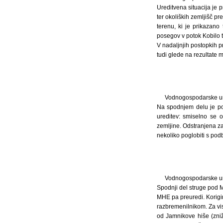
Ureditvena situacija je 
ter okoliških zemljišč pr
terenu, ki je prikazano
posegov v potok Kobilo t
V nadaljnjih postopkih 
tudi glede na rezultate 
Vodnogospodarske ure
Na spodnjem delu je po
ureditev: smiselno se 
zemljine. Odstranjena za
nekoliko poglobiti s pod
Vodnogospodarske ure
Spodnji del struge pod M
MHE pa preuredi. Korigir
razbremenilnikom. Za vis
od Jamnikove hiše (zniž