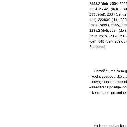
2553/2 (del), 2554, 2552
2554, 2554/1 (del), 2541
2335 (del), 2334 (del), 2
(del), 22283/1 (del), 232
2903 (cesta), 2295, 2293
2235/2 (del), 2234 (del)
2616, 2615, 2614, 2613/1
(del), 648 (del), 2897/1 
Šentjernej.
Območje ureditveneg
– vodnogospodarske ure
– novogradnje na območj
– ureditvene posege v o
– komunalne, prometne in
Vodnogospodarske ur