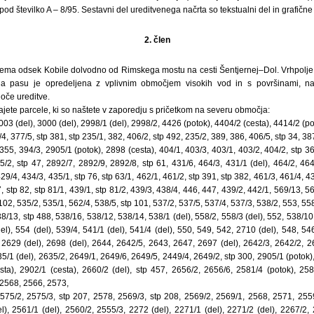
od številko A – 8/95. Sestavni del ureditvenega načrta so tekstualni del in grafične 
2. člen
ema odsek Kobile dolvodno od Rimskega mostu na cesti Šentjernej–Dol. Vrhpolje
ega pasu je opredeljena z vplivnim območjem visokih vod in s površinami, n
oče ureditve.
jete parcele, ki so naštete v zaporedju s pričetkom na severu območja:
003 (del), 3000 (del), 2998/1 (del), 2998/2, 4426 (potok), 4404/2 (cesta), 4414/2 (po
4, 377/5, stp 381, stp 235/1, 382, 406/2, stp 492, 235/2, 389, 386, 406/5, stp 34, 38
 355, 394/3, 2905/1 (potok), 2898 (cesta), 404/1, 403/3, 403/1, 403/2, 404/2, stp 36
5/2, stp 47, 2892/7, 2892/9, 2892/8, stp 61, 431/6, 464/3, 431/1 (del), 464/2, 46
429/4, 434/3, 435/1, stp 76, stp 63/1, 462/1, 461/2, stp 391, stp 382, 461/3, 461/4, 4
, stp 82, stp 81/1, 439/1, stp 81/2, 439/3, 438/4, 446, 447, 439/2, 442/1, 569/13, 5
102, 535/2, 535/1, 562/4, 538/5, stp 101, 537/2, 537/5, 537/4, 537/3, 538/2, 553, 55
8/13, stp 488, 538/16, 538/12, 538/14, 538/1 (del), 558/2, 558/3 (del), 552, 538/10,
del), 554 (del), 539/4, 541/1 (del), 541/4 (del), 550, 549, 542, 2710 (del), 548, 54
 2629 (del), 2698 (del), 2644, 2642/5, 2643, 2647, 2697 (del), 2642/3, 2642/2, 
635/1 (del), 2635/2, 2649/1, 2649/6, 2649/5, 2449/4, 2649/2, stp 300, 2905/1 (potok)
ta), 2902/1 (cesta), 2660/2 (del), stp 457, 2656/2, 2656/6, 2581/4 (potok), 258
 2568, 2566, 2573,
575/2, 2575/3, stp 207, 2578, 2569/3, stp 208, 2569/2, 2569/1, 2568, 2571, 2559
l), 2561/1 (del), 2560/2, 2555/3, 2272 (del), 2271/1 (del), 2271/2 (del), 2267/2, 