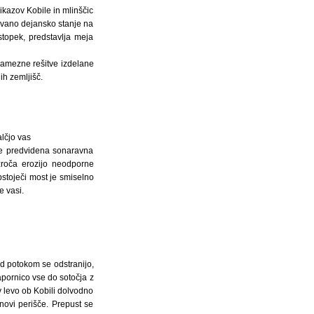
ikazov Kobile in mlinščic
števano dejansko stanje na
stopek, predstavlja meja
samezne rešitve izdelane
ih zemljišč.
lčjo vas
je predvidena sonaravna
zroča erozijo neodporne
bstoječi most je smiselno
e vasi.
ad potokom se odstranijo,
apornico vse do sotočja z
v levo ob Kobili dolvodno
novi perišče. Prepust se