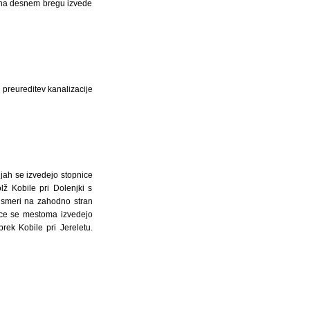
e na desnem bregu izvede
 preureditev kanalizacije
ijah se izvedejo stopnice
lž Kobile pri Dolenjki s
eusmeri na zahodno stran
čice se mestoma izvedejo
ek Kobile pri Jereletu.