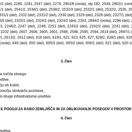
/2 (del), 2280, 2281, 2547 (del), 2279, 2902/6 (cesta), stp 182, 2549, 2902/1 (cest
/1 (del), 2541/2, 2538/1 (del), 2538/2, 2532/3 (del), 2532/1 (del), 2532/2, 2535, 29
331/1 (del), 2332 (del), 2331/2 (del), 2330 (del), 2329 (del), 2328 (del), 2327/1 (de
5/5 (del), 2325/1 (del), 2324/1 (del), 2324/2 (del), 2302, 2894/2 (cesta), 2296 (del), 2
, 2246/2, 2247 (del), 2248, 2251 (del), 2245/2 (del), 2242/2 (del), 2241 (del), 
, 2232 (del), 2607, 2606, 2605, 2601, 2598, 2596, 2595, 2594, 2619 (del), 2897/1 (
, 2613/2, 2612 (del), 616 (del), 619/1, 622, 623, 625, 627, 628/2, 628/1 (del), 629/
(cesta), 649 (del), 650 (del), 605/3 (del), 605/2 (del), 606/1 (del), 621 (del), 620 (d
3. člen
a načrta obsega:
ditve,
u ob Kobili,
bmočju obstoječe pozidave,
 druge infrastrukturne ureditve.
II. POGOJI ZA RABO ZEMLJIŠČA IN ZA OBLIKOVANJE POSEGOV V PROSTOR
4. člen
editve