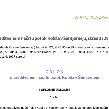
KOPIRAJ POVEZAVO
editvenem načrtu potok Kobila v Šentjerneju, stran 3728
tatuta Občine Šentjernej (Uradni list RS, št. 43/95) in 39. člena zakona o urejanju
RS, št. 18/84, 37/85, 29/86 ter Uradni list RS, št. 26/90, 18/93, 47/93 in 71/93
e 2. 6. 1997 sprejel
O D L O K
o ureditvenem načrtu potok Kobila v Šentjerneju
I. SPLOŠNE DOLOČBE
1. člen
me ureditveni načrt Potok Kobila v Šentjerneju (v nadaljevanju: ureditveni načrt), 