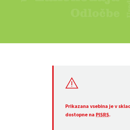
Prikazana vsebina je v skla
dostopne na
PISRS
.