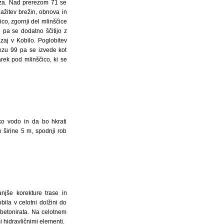
teza. Nad prerezom 71 se
ažitev brežin, obnova in
o, zgornji del mlinščice
 pa se dodatno ščitijo z
zaj v Kobilo. Poglobitev
rezu 99 pa se izvede kot
rek pod mlinščico, ki se
ko vodo in da bo hkrati
širine 5 m, spodnji rob
njše korekture trase in
ila v celotni dolžini do
dbetonirata. Na celotnem
 hidravličnimi elementi.