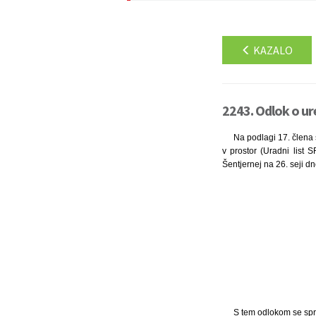
KAZALO
2243. Odlok o ur
Na podlagi 17. člena s
v prostor (Uradni list S
Šentjernej na 26. seji dn
S tem odlokom se sprej