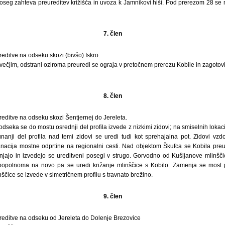
poseg zahteva preureditev križišča in uvoza k Jamnikovi hiši. Pod prerezom 28 s
7. člen
ditve na odseku skozi (bivšo) Iskro.
večjim, odstrani oziroma preuredi se ograja v pretočnem prerezu Kobile in zagotovi
8. člen
ditve na odseku skozi Šentjernej do Jereleta.
seka se do mostu osrednji del profila izvede z nizkimi zidovi; na smiselnih lokac
unanji del profila nad temi zidovi se uredi tudi kot sprehajalna pot. Zidovi vzdo
anacija mostne odprtine na regionalni cesti. Nad objektom Škufca se Kobila pr
njajo in izvedejo se ureditveni posegi v strugo. Gorvodno od Kušljanove mlinš
 popolnoma na novo pa se uredi križanje mlinščice s Kobilo. Zamenja se most pr
ščice se izvede v simetričnem profilu s travnato brežino.
9. člen
ditve na odseku od Jereleta do Dolenje Brezovice