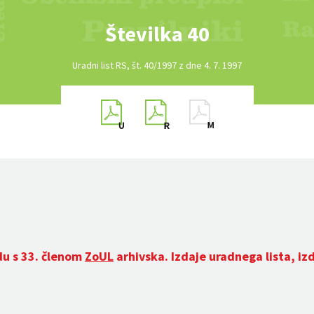
Številka 40
Uradni list RS, št. 40/1997 z dne 4. 7. 1997
du s 33. členom
ZoUL
arhivska. Izdaje uradnega lista, iz