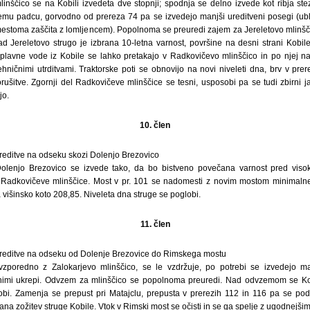
inščico se na Kobili izvedeta dve stopnji; spodnja se delno izvede kot ribja s
nemu padcu, gorvodno od prereza 74 pa se izvedejo manjši ureditveni posegi (ubl
estoma zaščita z lomljencem). Popolnoma se preuredi zajem za Jereletovo mlinščic
d Jereletovo strugo je izbrana 10-letna varnost, površine na desni strani Kobile
lavne vode iz Kobile se lahko pretakajo v Radkovičevo mlinščico in po njej na
ehničnimi utrditvami. Traktorske poti se obnovijo na novi niveleti dna, brv v pre
ušitve. Zgornji del Radkovičeve mlinščice se tesni, usposobi pa se tudi zbirni ja
jo.
10. člen
editve na odseku skozi Dolenjo Brezovico
Dolenjo Brezovico se izvede tako, da bo bistveno povečana varnost pred viso
 Radkovičeve mlinščice. Most v pr. 101 se nadomesti z novim mostom minimalne 
 višinsko koto 208,85. Niveleta dna struge se poglobi.
11. člen
editve na odseku od Dolenje Brezovice do Rimskega mostu
vzporedno z Zalokarjevo mlinščico, se le vzdržuje, po potrebi se izvedejo ma
ičnimi ukrepi. Odvzem za mlinščico se popolnoma preuredi. Nad odvzemom se Kob
obi. Zamenja se prepust pri Matajclu, prepusta v prerezih 112 in 116 pa se po
na zožitev struge Kobile. Vtok v Rimski most se očisti in se ga spelje z ugodnejšimi