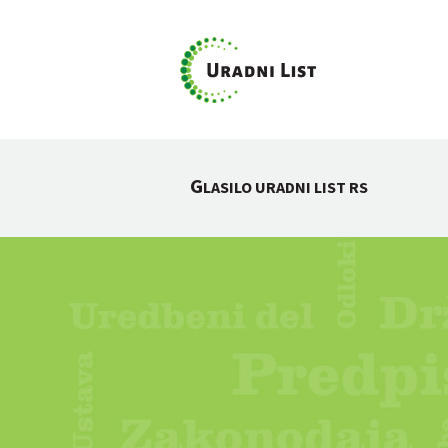
G
LASILO URADNI LIST RS