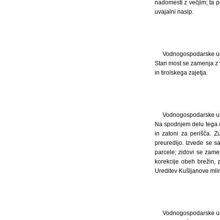
nadomesti z večjim; ta 
uvajalni nasip.
Vodnogospodarske ure
Stari most se zamenja z 
in tirolskega zajetja.
Vodnogospodarske ure
Na spodnjem delu tega od
in zatoni za perišča. Z
preuredijo. Izvede se s
parcele; zidovi se zame
korekcije obeh brežin,
Ureditev Kušljanove mlin
Vodnogospodarske ure