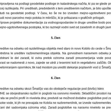
pripravljena na podlagi geodetske podloge in katastrskega načrta, ki pa se glede pr
ecej razlikujeta. Pri ureditvah, predvidenih s tem ureditvenim načrtom, je bilo upo
 tudi na geodetski podlogi. V času, ko še ne bo izveden mejno-ugotovitveni po
udi novo parcelno mejo potoka in mlinščic, ki je prikazana v grafičnih prilogah.
priprave projektne dokumentacije za vodnogospodarske in druge ureditve bodo po
mejno-ugotovitvenega postopka, ki bo razmejil vodni svet od zasebnih in drugih javn
5. člen
ditve na odseku od razdelilnega objekta med staro in novo Kobilo do ceste v Šma
trebna le ureditev razbremenilnega objekta. Na gorvodnem naravnem odseku 
odstrani le del zarasti, ki ovira pretok oziroma zaradi preusmerjanja vode pov
rast se nadomesti z novo, zajede se utrdi z lesenimi koli in vegetativno zaščito. O
betoniranjem opornikov, tik nad mostom pa urediti stekanje poplavnih vod iz Šmalčj
6. člen
ditve na odseku skozi Šmalčjo vas do obstoječe regulacije pod (bivšo) Iskro
HE se obojestransko razširi in poglobi na osnovno niveleto. Skladiščni prostori n
ata se prečni profil in niveleta dna; predvidi se možnost dodatne poglobitve pod z
oke vode, ki jih ne prevajata ne Kobila ne razbremenilnik, se izvede razbremenite
ani del sadovnjaka oziroma vrta). Zaradi poglobitve na naravno niveleto se pre