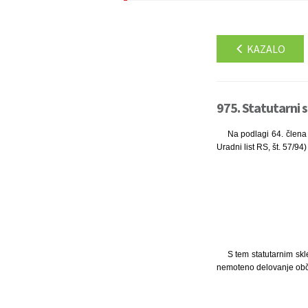
KAZALO
975. Statutarni s
Na podlagi 64. člena
Uradni list RS, št. 57/94
S tem statutarnim sk
nemoteno delovanje obč