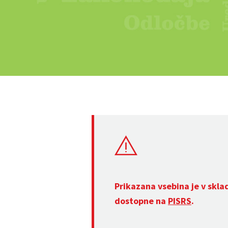
Prikazana vsebina je v skla
dostopne na
PISRS
.