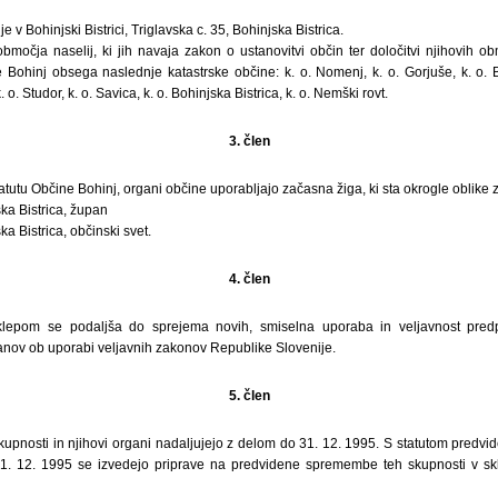
 v Bohinjski Bistrici, Triglavska c. 35, Bohinjska Bistrica.
očja naselij, ki jih navaja zakon o ustanovitvi občin ter določitvi njihovih obm
Bohinj obsega naslednje katastrske občine: k. o. Nomenj, k. o. Gorjuše, k. o. B
o. Studor, k. o. Savica, k. o. Bohinjska Bistrica, k. o. Nemški rovt.
3. člen
tatutu Občine Bohinj, organi občine uporabljajo začasna žiga, ki sta okrogle oblike 
ka Bistrica, župan
a Bistrica, občinski svet.
4. člen
klepom se podaljša do sprejema novih, smiselna uporaba in veljavnost pred
ganov ob uporabi veljavnih zakonov Republike Slovenije.
5. člen
upnosti in njihovi organi nadaljujejo z delom do 31. 12. 1995. S statutom predvi
1. 12. 1995 se izvedejo priprave na predvidene spremembe teh skupnosti v skl