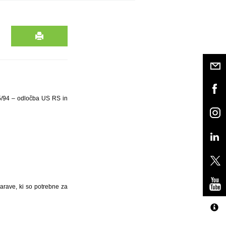
45/94 – odločba US RS in
arave, ki so potrebne za