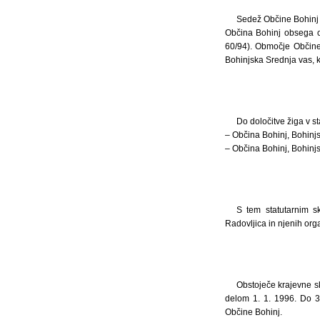
Sedež Občine Bohinj je
Občina Bohinj obsega obm
60/94). Območje Občine 
Bohinjska Srednja vas, k. 
Do določitve žiga v s
– Občina Bohinj, Bohinjs
– Občina Bohinj, Bohinjsk
S tem statutarnim s
Radovljica in njenih or
Obstoječe krajevne sk
delom 1. 1. 1996. Do 3
Občine Bohinj.