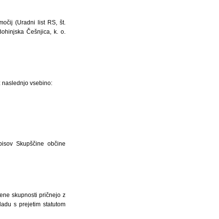
očij (Uradni list RS, št.
ohinjska Češnjica, k. o.
z naslednjo vsebino:
pisov Skupščine občine
dene skupnosti pričnejo z
adu s prejetim statutom