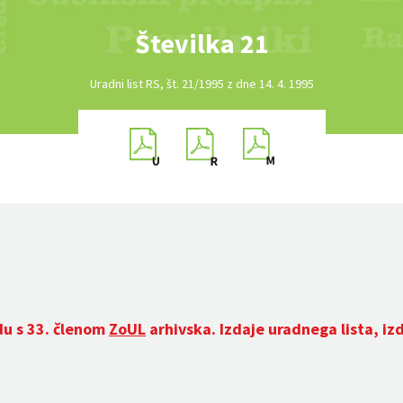
Številka 21
Uradni list RS, št. 21/1995 z dne 14. 4. 1995
du s 33. členom
ZoUL
arhivska. Izdaje uradnega lista, iz