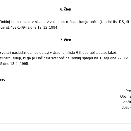
6. člen
Bohinj bo potekalo v skladu z zakonom o financiranju občin (Uradni list RS, št.
čin št. 403-14/94 z dne 19. 12. 1994.
7. člen
 veljati naslednji dan po objavi v Uradnem listu RS, uporablja pa se takoj.
tutarni sklep, ki ga je Občinski svet občine Bohinj sprejel na 1. seji dne 22. 12. 
95 dne 13. 1. 1995.
995.
Pre
Občins
obči
Jože C