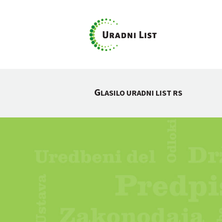
G
LASILO URADNI LIST RS