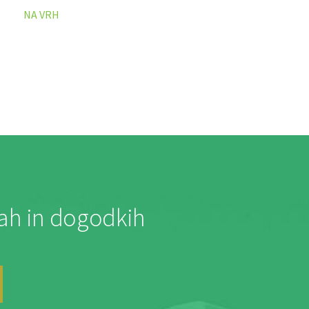
NA VRH
jah in dogodkih