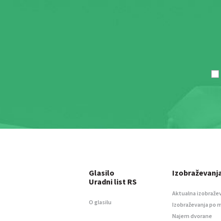
Glasilo
Izobraževanj
Uradni list RS
Aktualna izobraže
O glasilu
Izobraževanja po 
Najem dvorane