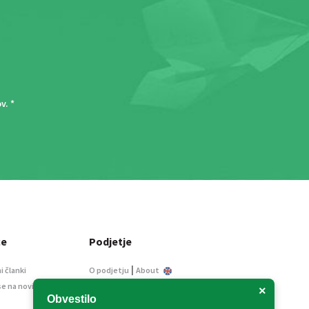
ov
. *
ce
Podjetje
|
i članki
O podjetju
About
se na novice
Kontakt
×
Obvestilo
Informacije javnega