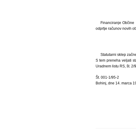
Financiranje Občine 
odprtje računov novih ob
Statutarni sklep začne
S tem preneha veljati sta
Uradnem listu RS, št. 2/
Št. 001-1/95-2
Bohinj, dne 14. marca 1