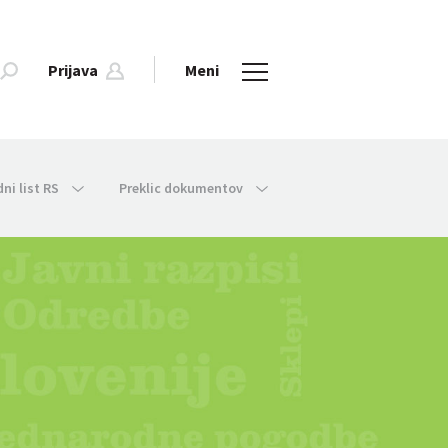
Prijava
Meni
dni list RS
Preklic dokumentov