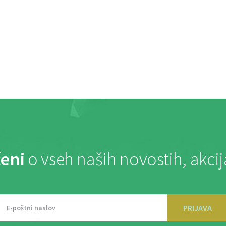
eni
o vseh naših novostih, akci
PRIJAVA