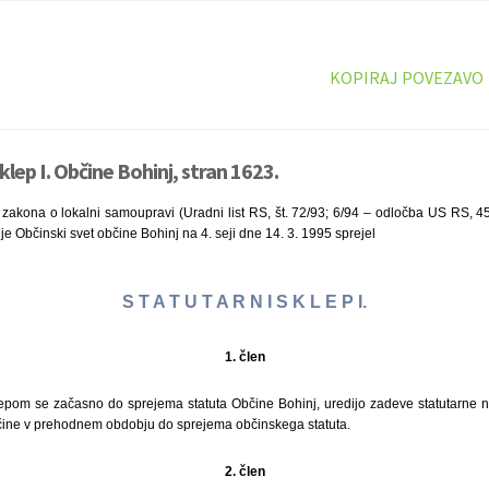
KOPIRAJ POVEZAVO
klep I. Občine Bohinj, stran 1623.
 zakona o lokalni samoupravi (Uradni list RS, št. 72/93; 6/94 – odločba US RS, 
) je Občinski svet občine Bohinj na 4. seji dne 14. 3. 1995 sprejel
S T A T U T A R N I S K L E P I.
1. člen
lepom se začasno do sprejema statuta Občine Bohinj, uredijo zadeve statutarne n
ine v prehodnem obdobju do sprejema občinskega statuta.
2. člen