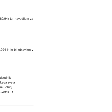
 80/94) ter navodilom za
1994 in je bil objavljen v
dsednik
kega sveta
ne Bohinj
vetek l. r.