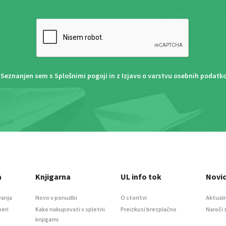
Seznanjen sem s
Splošnimi pogoji
in z
Izjavo o varstvu osebnih podatk
a
Knjigarna
UL info tok
Novi
vanja
Novo v ponudbi
O storitvi
Aktualn
meri
Kako nakupovati v spletni
Preizkusi brezplačno
Naroči 
knjigarni