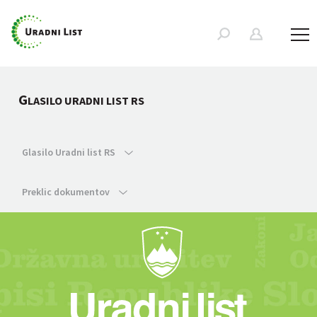
G
LASILO URADNI LIST RS
Glasilo Uradni list RS
Preklic dokumentov