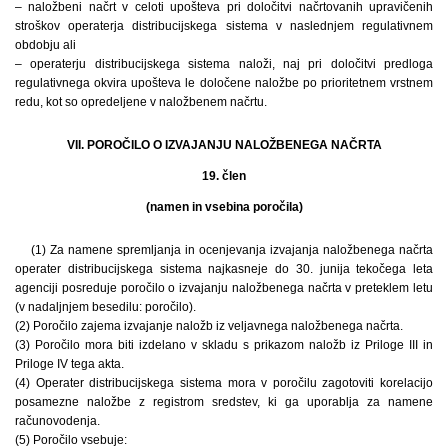
– naložbeni načrt v celoti upošteva pri določitvi načrtovanih upravičenih
stroškov operaterja distribucijskega sistema v naslednjem regulativnem
obdobju ali
– operaterju distribucijskega sistema naloži, naj pri določitvi predloga
regulativnega okvira upošteva le določene naložbe po prioritetnem vrstnem
redu, kot so opredeljene v naložbenem načrtu.
VII. POROČILO O IZVAJANJU NALOŽBENEGA NAČRTA
19. člen
(namen in vsebina poročila)
(1) Za namene spremljanja in ocenjevanja izvajanja naložbenega načrta
operater distribucijskega sistema najkasneje do 30. junija tekočega leta
agenciji posreduje poročilo o izvajanju naložbenega načrta v preteklem letu
(v nadaljnjem besedilu: poročilo).
(2) Poročilo zajema izvajanje naložb iz veljavnega naložbenega načrta.
(3) Poročilo mora biti izdelano v skladu s prikazom naložb iz Priloge III in
Priloge IV tega akta.
(4) Operater distribucijskega sistema mora v poročilu zagotoviti korelacijo
posamezne naložbe z registrom sredstev, ki ga uporablja za namene
računovodenja.
(5) Poročilo vsebuje: