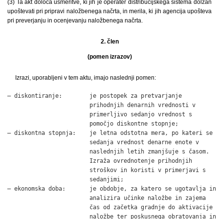
(3) Ta akt določa usmeritve, ki jih je operater distribucijskega sistema dolžan
upoštevati pri pripravi naložbenega načrta, in merila, ki jih agencija upošteva
pri preverjanju in ocenjevanju naložbenega načrta.
2. člen
(pomen izrazov)
Izrazi, uporabljeni v tem aktu, imajo naslednji pomen:
– diskontiranje:        je postopek za pretvarjanje

                        prihodnjih denarnih vrednosti v

                        primerljivo sedanjo vrednost s

                        pomočjo diskontne stopnje;

– diskontna stopnja:    je letna odstotna mera, po kateri se

                        sedanja vrednost denarne enote v

                        naslednjih letih zmanjšuje s časom.

                        Izraža ovrednotenje prihodnjih

                        stroškov in koristi v primerjavi s

                        sedanjimi;

– ekonomska doba:       je obdobje, za katero se ugotavlja in

                        analizira učinke naložbe in zajema

                        čas od začetka gradnje do aktivacije

                        naložbe ter poskusnega obratovanja in
