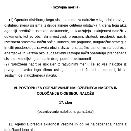
(razvojna merila)
(1) Operater distribucijskega sistema mora za naložbe v izgradnjo novega
distribucijskega sistema iz druge alineje četrtega odstavka 7. člena tega akta
agenciji predložiti ustrezne dokumente, ki izkazujejo usklajenost naložb z
dokumenti, kot so občinski investicijski programi, strateški prostorski načrti,
izvedbeni prostorski načrti občin, koncesijske pogodbe, dolgoročne strategije
in cilji prostorskega razvoja občin, državne strateške usmeritve na področju
energetike in varstva okolja, desetletni razvojni načrt operaterja prenosnega
sistema zemeljskega plina in drugi podobni dokumenti.
(2) Naložbeni načrt je usklajen z razvojnimi merili, če so vse naložbe iz
prvega odstavka tega člena usklajene s predloženimi dokumenti, ki so
sestavni del naložbenega načrta.
VI. POSTOPKI ZA OCENJEVANJE NALOŽBENEGA NAČRTA IN
ODLOČANJE O OBSEGU NALOŽB
17. člen
(ocenjevanje naložbenega načrta)
(1) Agencija presoja skladnost vsebine in oblike naložbenega načrta z
določbami tega akta.