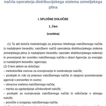
načrta operaterja distribucijskega sistema zemeljskega
plina
I. SPLOŠNE DOLOČBE
1. člen
(vsebina)
(1) Ta akt določa metodologijo za pripravo triletnega naložbenega načrta
(v nadaljnjem besedilu: naložbeni načrt) operaterja distribucijskega sistema
zemeljskega plina (v nadaljnjem besedilu: operater distribucijskega sistema)
in preverjanje ter ocenitev naložbenega načrta s strani Agencije za energijo
(v nadaljnjem besedilu: agencija).
(2) S tem aktom se določajo:
– metodološke osnove za ocenjevanje in vrednotenje naložb;
– postopki in roki za pripravo naložbenega načrta in njegovo posredovanje
agenciji v preveritev in oceno;
– obvezna vsebina naložbenega načrta;
– merila za ugotavljanje učinkovitosti naložb;
– postopki za ocenjevanje naložbenega načrta in odločanje o obsegu
naložb;
– poročilo o izvajanju naložbenega načrta.