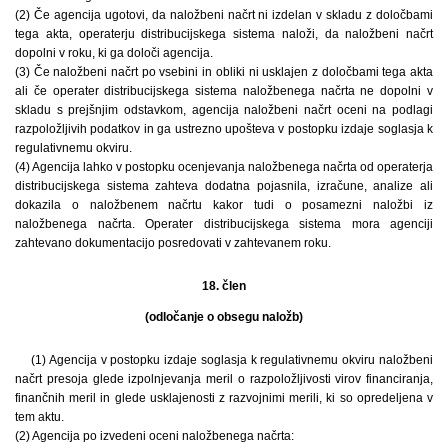
(2) Če agencija ugotovi, da naložbeni načrt ni izdelan v skladu z določbami
tega akta, operaterju distribucijskega sistema naloži, da naložbeni načrt
dopolni v roku, ki ga določi agencija.
(3) Če naložbeni načrt po vsebini in obliki ni usklajen z določbami tega akta
ali če operater distribucijskega sistema naložbenega načrta ne dopolni v
skladu s prejšnjim odstavkom, agencija naložbeni načrt oceni na podlagi
razpoložljivih podatkov in ga ustrezno upošteva v postopku izdaje soglasja k
regulativnemu okviru.
(4) Agencija lahko v postopku ocenjevanja naložbenega načrta od operaterja
distribucijskega sistema zahteva dodatna pojasnila, izračune, analize ali
dokazila o naložbenem načrtu kakor tudi o posamezni naložbi iz
naložbenega načrta. Operater distribucijskega sistema mora agenciji
zahtevano dokumentacijo posredovati v zahtevanem roku.
18. člen
(odločanje o obsegu naložb)
(1) Agencija v postopku izdaje soglasja k regulativnemu okviru naložbeni
načrt presoja glede izpolnjevanja meril o razpoložljivosti virov financiranja,
finančnih meril in glede usklajenosti z razvojnimi merili, ki so opredeljena v
tem aktu.
(2) Agencija po izvedeni oceni naložbenega načrta: