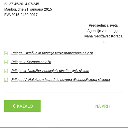
Št. 27-45/2014-07/245
Maribor, dne 21. januarja 2015
EVA 2015-2430-0017
Predsednica sveta
Agencije za energijo
Ivana Nedižavec Korada
l.r.
Priloga I: Izračun in razkritje virov financiranja naložb
Priloga II: Seznam naložb
Priloga III: Naložbe v obstoječi distribucijski sistem
Priloga IV: Naložbe v izgradnjo novega distribucijskega sistema
KAZALO
NA VRH