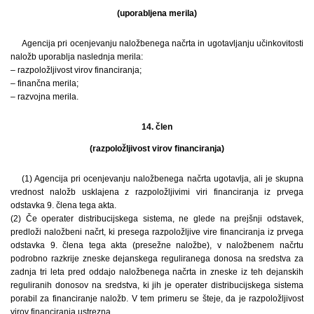
(uporabljena merila)
Agencija pri ocenjevanju naložbenega načrta in ugotavljanju učinkovitosti
naložb uporablja naslednja merila:
– razpoložljivost virov financiranja;
– finančna merila;
– razvojna merila.
14. člen
(razpoložljivost virov financiranja)
(1) Agencija pri ocenjevanju naložbenega načrta ugotavlja, ali je skupna
vrednost naložb usklajena z razpoložljivimi viri financiranja iz prvega
odstavka 9. člena tega akta.
(2) Če operater distribucijskega sistema, ne glede na prejšnji odstavek,
predloži naložbeni načrt, ki presega razpoložljive vire financiranja iz prvega
odstavka 9. člena tega akta (presežne naložbe), v naložbenem načrtu
podrobno razkrije zneske dejanskega reguliranega donosa na sredstva za
zadnja tri leta pred oddajo naložbenega načrta in zneske iz teh dejanskih
reguliranih donosov na sredstva, ki jih je operater distribucijskega sistema
porabil za financiranje naložb. V tem primeru se šteje, da je razpoložljivost
virov financiranja ustrezna.