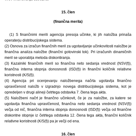
15. člen
(finančna merila)
(1) S finančnimi merili agencija presoja učinke, ki jih naložba prinaša
operaterju distribucijskega sistema.
(2) Osnova za izračun finančnih meril za ugotavljanje učinkovitosti naložbe je
finančna analiza naložbe (finančni gotovinski tok). Pri izračunih dinamičnih
meril se uporablja metoda diskontiranja.
(3) Kazalniki finančnih meril so finančna neto sedanja vrednost (NSV(f)),
finančna interna stopnja donosnosti (ISD(f)) in finančni količnik relativne
koristnosti (K/S(f)).
(4) Agencija pri ocenjevanju naložbenega načrta ugotavlja finančno
upravičenost naložb v izgradnjo novega distribucijskega sistema, kot je
opredeljen v drugi alineji četrtega odstavka 7. člena tega akta.
(5) Naložbeni načrt je finančno učinkovit, če je za naložbe, za katere se
ugotavlja finančna upravičenost, finančna neto sedanja vrednost (NSV(f))
večja od nič, finančna interna stopnja donosnosti (ISD(f)) večja od finančne
diskontne stopnje iz četrtega odstavka 12. člena tega akta, finančni količnik
relativne koristnosti (K/S(f)) pa je večji od ena.
16. člen