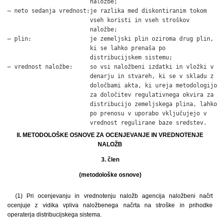
                        naložbe;

– neto sedanja vrednost:je razlika med diskontiranim tokom

                        vseh koristi in vseh stroškov

                        naložbe;

– plin:                 je zemeljski plin oziroma drug plin,

                        ki se lahko prenaša po

                        distribucijskem sistemu;

– vrednost naložbe:     so vsi naložbeni izdatki in vložki v

                        denarju in stvareh, ki se v skladu z

                        določbami akta, ki ureja metodologijo

                        za določitev regulativnega okvira za

                        distribucijo zemeljskega plina, lahko

                        po prenosu v uporabo vključujejo v

                        vrednost regulirane baze sredstev.
II. METODOLOŠKE OSNOVE ZA OCENJEVANJE IN VREDNOTENJE
NALOŽB
3. člen
(metodološke osnove)
(1) Pri ocenjevanju in vrednotenju naložb agencija naložbeni načrt
ocenjuje z vidika vpliva naložbenega načrta na stroške in prihodke
operaterja distribucijskega sistema.