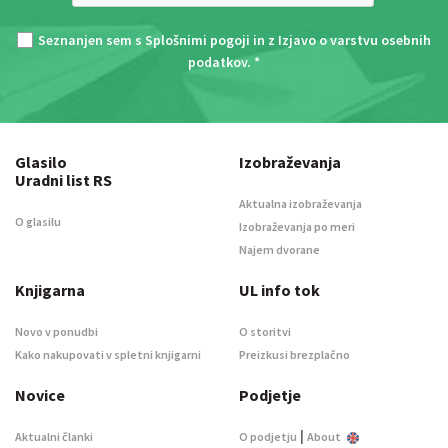
Seznanjen sem s
Splošnimi pogoji
in z
Izjavo o varstvu osebnih
podatkov
. *
Glasilo
Izobraževanja
Uradni list RS
Aktualna izobraževanja
O glasilu
Izobraževanja po meri
Najem dvorane
Knjigarna
UL info tok
Novo v ponudbi
O storitvi
Kako nakupovati v spletni knjigarni
Preizkusi brezplačno
Novice
Podjetje
|
Aktualni članki
O podjetju
About