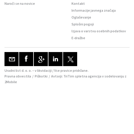
Naroči se na novice
Kontakt
Informacije javnega značaja
Oglaševanje
Splošni pogoji
Izjava o varstvu osebnih podatkov
E-dražbe
Uradni list d. o. o. – v likvidaciji / Vse pravice pridržane.
Pravna obvestila
/
Piškotki
/ Avtorji:
TriTim spletna agencija
v sodelovanju z
2Mobile