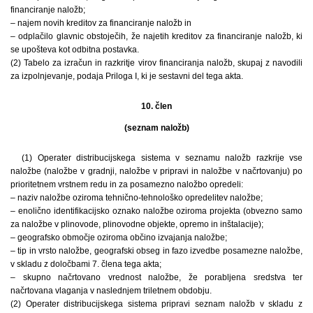
financiranje naložb;
– najem novih kreditov za financiranje naložb in
– odplačilo glavnic obstoječih, že najetih kreditov za financiranje naložb, ki
se upošteva kot odbitna postavka.
(2) Tabelo za izračun in razkritje virov financiranja naložb, skupaj z navodili
za izpolnjevanje, podaja Priloga I, ki je sestavni del tega akta.
10. člen
(seznam naložb)
(1) Operater distribucijskega sistema v seznamu naložb razkrije vse
naložbe (naložbe v gradnji, naložbe v pripravi in naložbe v načrtovanju) po
prioritetnem vrstnem redu in za posamezno naložbo opredeli:
– naziv naložbe oziroma tehnično-tehnološko opredelitev naložbe;
– enolično identifikacijsko oznako naložbe oziroma projekta (obvezno samo
za naložbe v plinovode, plinovodne objekte, opremo in inštalacije);
– geografsko območje oziroma občino izvajanja naložbe;
– tip in vrsto naložbe, geografski obseg in fazo izvedbe posamezne naložbe,
v skladu z določbami 7. člena tega akta;
– skupno načrtovano vrednost naložbe, že porabljena sredstva ter
načrtovana vlaganja v naslednjem triletnem obdobju.
(2) Operater distribucijskega sistema pripravi seznam naložb v skladu z