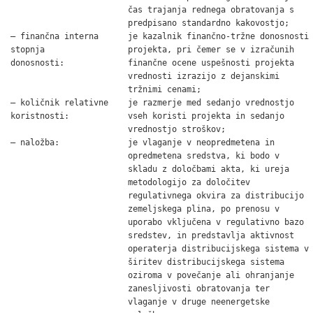
                        čas trajanja rednega obratovanja s

                        predpisano standardno kakovostjo;

– finančna interna      je kazalnik finančno-tržne donosnosti

stopnja                 projekta, pri čemer se v izračunih

donosnosti:             finančne ocene uspešnosti projekta

                        vrednosti izrazijo z dejanskimi

                        tržnimi cenami;

– količnik relativne    je razmerje med sedanjo vrednostjo

koristnosti:            vseh koristi projekta in sedanjo

                        vrednostjo stroškov;

– naložba:              je vlaganje v neopredmetena in

                        opredmetena sredstva, ki bodo v

                        skladu z določbami akta, ki ureja

                        metodologijo za določitev

                        regulativnega okvira za distribucijo

                        zemeljskega plina, po prenosu v

                        uporabo vključena v regulativno bazo

                        sredstev, in predstavlja aktivnost

                        operaterja distribucijskega sistema v

                        širitev distribucijskega sistema

                        oziroma v povečanje ali ohranjanje

                        zanesljivosti obratovanja ter

                        vlaganje v druge neenergetske
