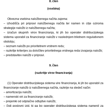
8. člen
(vsebina)
Obvezna vsebina naložbenega načrta zajema:
– izhodišča pri pripravi naložbenega načrta ter namen in cilje oziroma
strategije naložb iz naložbenega načrta;
– izračun skupnih virov financiranja, ki jih bo operater distribucijskega
sistema uporabil za financiranje naložb v naslednjem triletnem regulativnem
obdobju;
– seznam naložb po prioritetnem vrstnem redu;
– razkritje kriterijev za določitev prioritetnega vrstnega reda izvajanja naložb;
– predstavitev naložb v pripravi.
9. člen
(razkritje virov financiranja)
(1) Operater distribucijskega sistema vire financiranja, ki jih bo uporabil za
financiranje naložb iz naložbenega načrta, razkrije na sledeč način:
– amortizacija naložb;
– namenski viri za financiranje naložb;
– prejemki od odplačne odtujitve naložb;
– čisti poslovni izid, ki ga bo operater distribucijskega sistema namenil za