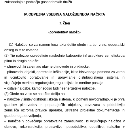
zakonodajo s področja gospodarskih družb.
IV. OBVEZNA VSEBINA NALOŽBENEGA NAČRTA
7. člen
(opredelitev naložb)
(1) Naložbe se za namen tega akta delijo glede na tip, vrsto, geografski
obseg in fazo izvedbe.
(2) Tip naložbe opredeljuje naslednje kategorije infrastrukture zemeljskega
plina in drugih naložb:
– plinovodi, ki zajemajo glavne plinovode in priključke;
– plinovodni objekti, oprema in inštalacije, ki so bistvenega pomena za varno
in učinkovito obratovanje in upravljanje distribucijskega sistema in
vključujejo merilno-regulacijske, regulacijske in merilne postaje;
– ostale naložbe, kamor sodijo tudi neenergetske naložbe.
(3) Glede na vrsto se naložbe delijo na:
– naložbe v širitev distribucijskega sistema, ki pomeni novogradnjo, ki je prva
graditev plinovodov in pripadajočih objektov, povezana s pridobitvijo
zemljišča oziroma pravice uporabe, ustrezne projektne dokumentacije in
gradbenega dovoljenja;
– naložbe v povečanje obratovalne zanesljivosti, ki vključujejo naložbe v
obnove, rekonstrukcije, prestavitve, posodobitve, opustitve, naložbe v