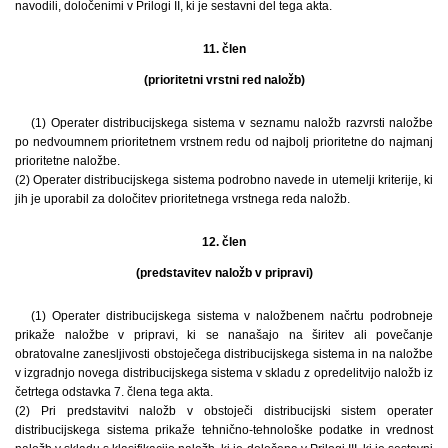
navodili, določenimi v Prilogi II, ki je sestavni del tega akta.
11. člen
(prioritetni vrstni red naložb)
(1) Operater distribucijskega sistema v seznamu naložb razvrsti naložbe
po nedvoumnem prioritetnem vrstnem redu od najbolj prioritetne do najmanj
prioritetne naložbe.
(2) Operater distribucijskega sistema podrobno navede in utemelji kriterije, ki
jih je uporabil za določitev prioritetnega vrstnega reda naložb.
12. člen
(predstavitev naložb v pripravi)
(1) Operater distribucijskega sistema v naložbenem načrtu podrobneje
prikaže naložbe v pripravi, ki se nanašajo na širitev ali povečanje
obratovalne zanesljivosti obstoječega distribucijskega sistema in na naložbe
v izgradnjo novega distribucijskega sistema v skladu z opredelitvijo naložb iz
četrtega odstavka 7. člena tega akta.
(2) Pri predstavitvi naložb v obstoječi distribucijski sistem operater
distribucijskega sistema prikaže tehnično-tehnološke podatke in vrednost