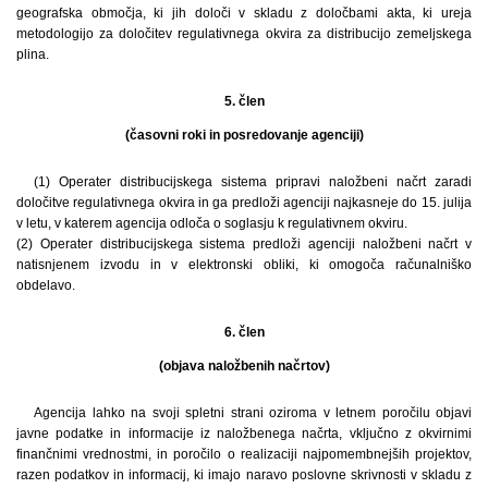
geografska območja, ki jih določi v skladu z določbami akta, ki ureja
metodologijo za določitev regulativnega okvira za distribucijo zemeljskega
plina.
5. člen
(časovni roki in posredovanje agenciji)
(1) Operater distribucijskega sistema pripravi naložbeni načrt zaradi
določitve regulativnega okvira in ga predloži agenciji najkasneje do 15. julija
v letu, v katerem agencija odloča o soglasju k regulativnem okviru.
(2) Operater distribucijskega sistema predloži agenciji naložbeni načrt v
natisnjenem izvodu in v elektronski obliki, ki omogoča računalniško
obdelavo.
6. člen
(objava naložbenih načrtov)
Agencija lahko na svoji spletni strani oziroma v letnem poročilu objavi
javne podatke in informacije iz naložbenega načrta, vključno z okvirnimi
finančnimi vrednostmi, in poročilo o realizaciji najpomembnejših projektov,
razen podatkov in informacij, ki imajo naravo poslovne skrivnosti v skladu z