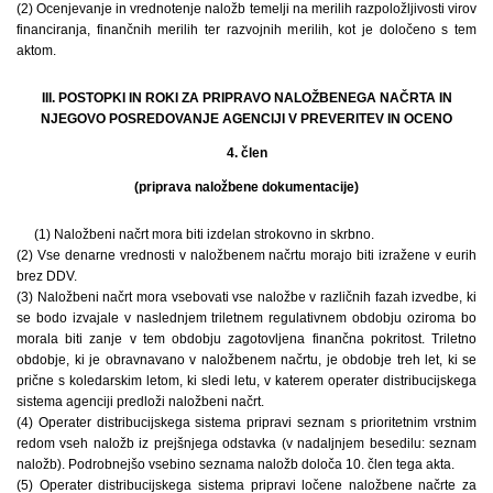
(2) Ocenjevanje in vrednotenje naložb temelji na merilih razpoložljivosti virov
financiranja, finančnih merilih ter razvojnih merilih, kot je določeno s tem
aktom.
III. POSTOPKI IN ROKI ZA PRIPRAVO NALOŽBENEGA NAČRTA IN
NJEGOVO POSREDOVANJE AGENCIJI V PREVERITEV IN OCENO
4. člen
(priprava naložbene dokumentacije)
(1) Naložbeni načrt mora biti izdelan strokovno in skrbno.
(2) Vse denarne vrednosti v naložbenem načrtu morajo biti izražene v eurih
brez DDV.
(3) Naložbeni načrt mora vsebovati vse naložbe v različnih fazah izvedbe, ki
se bodo izvajale v naslednjem triletnem regulativnem obdobju oziroma bo
morala biti zanje v tem obdobju zagotovljena finančna pokritost. Triletno
obdobje, ki je obravnavano v naložbenem načrtu, je obdobje treh let, ki se
prične s koledarskim letom, ki sledi letu, v katerem operater distribucijskega
sistema agenciji predloži naložbeni načrt.
(4) Operater distribucijskega sistema pripravi seznam s prioritetnim vrstnim
redom vseh naložb iz prejšnjega odstavka (v nadaljnjem besedilu: seznam
naložb). Podrobnejšo vsebino seznama naložb določa 10. člen tega akta.
(5) Operater distribucijskega sistema pripravi ločene naložbene načrte za