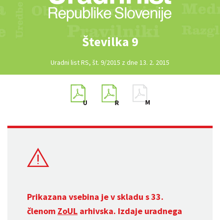
Številka 9
Uradni list RS, št. 9/2015 z dne 13. 2. 2015
Prikazana vsebina je v skladu s 33.
členom
ZoUL
arhivska. Izdaje uradnega