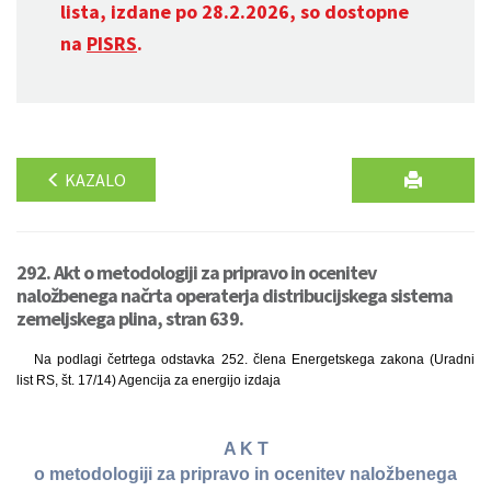
lista, izdane po 28.2.2026, so dostopne
na
PISRS
.
KAZALO
292. Akt o metodologiji za pripravo in ocenitev
naložbenega načrta operaterja distribucijskega sistema
zemeljskega plina, stran 639.
Na podlagi četrtega odstavka 252. člena Energetskega zakona (Uradni
list RS, št. 17/14) Agencija za energijo izdaja
A K T
o metodologiji za pripravo in ocenitev naložbenega