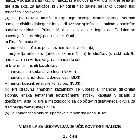
naložb v skladu s klasifikacijo naložb, ki je določena v Prilogi III, ki je sestavni
del tega akta. Za naložbe, ki v Prilogi III niso zajete, se lahko uporabi tudi
drugačna klasifikacija.
(3) Pri predstavitvi naložb v izgradnjo novega distribucijskega sistema
operater distribucijskega sistema prikaže vse splošne in tehnično-tehnološke
podatke v skladu s Prilogo IV, ki je sestavni del tega akta. Dodatno se
navedejo še naslednji podatki in izračuni:
a) Finančni podatki:
– vrednosti naložb po posameznem letu investiranja;
– projekcija prihodkov (prihodki iz omrežnine) in stroškov (stroški naložb,
obratovanja in vzdrževanja) v ekonomski dobi.
b) Izračun finančnih kazalnikov:
– finančna neto sedanja vrednost (NSV(f));
– finančna interna stopnja donosnosti (ISD(f));
– finančni količnik relativne koristnosti (K/S(f)).
(4) Pri izračunu finančnih kazalnikov se uporablja finančna diskontna
stopnja, enaka tehtanemu povprečnemu strošku kapitala v skladu z
določbami akta, ki ureja metodologijo za določitev regulativnega okvira za
distribucijo zemeljskega plina.
(5) Za namen tega akta se upošteva ekonomska doba 30 let.
V. MERILA ZA UGOTAVLJANJE UČINKOVITOSTI NALOŽB
13. člen