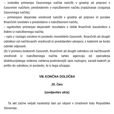
– izsledke primerjav časovnega načrta naložb v gradnji ali pripravi s
časovnim načrtom, predvidenim v naložbenem načrtu (nadziranje izvajanja
časovnega načrta);
– primerjavo dejanske vrednosti naložb v gradnji ali pripravi in porabe
finančnih sredstev s predvideno v naložbenem načrtu;
– ugotovitve primerjav dejanskih rezultatov v obliki finančnih kazalnikov s
tistimi iz naložbenega načrta;
– opis z razlago vzrokov in posledic morebitnih časovnih, finančnih ali drugih
odmikov od načrtovanih vrednosti in predstavitev ukrepov, s katerimi se bodo
odmiki odpravili.
(6) V primeru bistvenih časovnih, finančnih ali drugih odmikov od načrtovanih
vrednosti iz naložbenega načrta lahko agencija od operaterja
distribucijskega sistema zahteva podrobnejši opis razlogov, zaradi katerih je
prišlo do odmikov, in posledic, ki iz tega izhajajo.
VIII. KONČNA DOLOČBA
20. člen
(uveljavitev akta)
Ta akt začne veljati naslednji dan po objavi v Uradnem listu Republike
Slovenije.