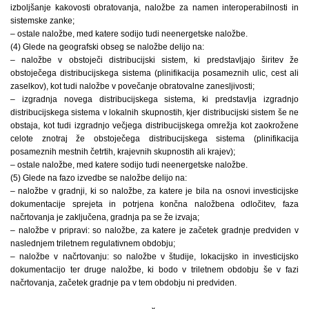
izboljšanje kakovosti obratovanja, naložbe za namen interoperabilnosti in
sistemske zanke;
– ostale naložbe, med katere sodijo tudi neenergetske naložbe.
(4) Glede na geografski obseg se naložbe delijo na:
– naložbe v obstoječi distribucijski sistem, ki predstavljajo širitev že
obstoječega distribucijskega sistema (plinifikacija posameznih ulic, cest ali
zaselkov), kot tudi naložbe v povečanje obratovalne zanesljivosti;
– izgradnja novega distribucijskega sistema, ki predstavlja izgradnjo
distribucijskega sistema v lokalnih skupnostih, kjer distribucijski sistem še ne
obstaja, kot tudi izgradnjo večjega distribucijskega omrežja kot zaokrožene
celote znotraj že obstoječega distribucijskega sistema (plinifikacija
posameznih mestnih četrtih, krajevnih skupnostih ali krajev);
– ostale naložbe, med katere sodijo tudi neenergetske naložbe.
(5) Glede na fazo izvedbe se naložbe delijo na:
– naložbe v gradnji, ki so naložbe, za katere je bila na osnovi investicijske
dokumentacije sprejeta in potrjena končna naložbena odločitev, faza
načrtovanja je zaključena, gradnja pa se že izvaja;
– naložbe v pripravi: so naložbe, za katere je začetek gradnje predviden v
naslednjem triletnem regulativnem obdobju;
– naložbe v načrtovanju: so naložbe v študije, lokacijsko in investicijsko
dokumentacijo ter druge naložbe, ki bodo v triletnem obdobju še v fazi
načrtovanja, začetek gradnje pa v tem obdobju ni predviden.