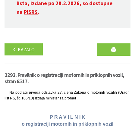
lista, izdane po 28.2.2026, so dostopne
na
PISRS
.
KAZALO
2292. Pravilnik o registraciji motornih in priklopnih vozil,
stran 6517.
Na podlagi prvega odstavka 27. člena Zakona o motornih vozilih (Uradni
list RS, št. 106/10) izdaja minister za promet
P R A V I L N I K
o registraciji motornih in priklopnih vozil