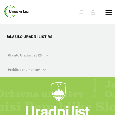
G
LASILO URADNI LIST RS
Glasilo Uradni list RS
Preklic dokumentov