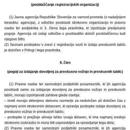
(pooblaščanje registracijskih organizacij)
(1) Javna agencija Republike Slovenije za varnost prometa (v nadaljnjem
besedilu: agencija), z odločbo pooblasti strokovno organizacijo in pravno
osebo ter podjetnika iz 3. člena tega pravilnika, ki izpolnjuje predpisane
pogoje. Agencija ob izdaji odločbe o pooblastitvi določi pooblaščencu tudi
njegovo šifro.
(2) Seznam postopkov v zvezi z registracijo vozil in izdajo preskusnih tablic
je določen v Prilogi I tega pravilnika.
9. člen
(pogoji za izdajanje dovoljenj za preskusno vožnjo in preskusnih tablic)
(1) Pravne osebe ter samostojni podjetniki posamezniki, ki jih agencija
pooblasti samo za izdajanje dovoljenj za preskusno vožnjo in preskusnih
tablic, morajo izpolnjevati zahteve glede osebja:
– imeti morajo sklenjeno delovno razmerje za nedoločen ali določen čas z
najmanj enim strokovnim delavcem, ki opravlja postopke izdaje dovoljenj za
preskusno vožnjo in preskusnih tablic;
– postopke iz prejšnje alineje lahko izvaja delavec, ki ima najmanj srednjo
strokovno izobrazbo in mora biti usposobljen za opravljanje tega dela;
(2) Pravne osebe ter samostojni podjetniki posamezniki, ki jih agencija