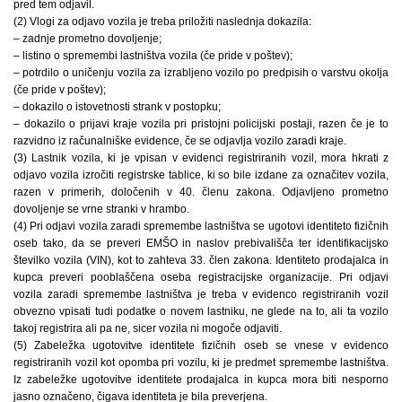
pred tem odjavil.
(2) Vlogi za odjavo vozila je treba priložiti naslednja dokazila:
– zadnje prometno dovoljenje;
– listino o spremembi lastništva vozila (če pride v poštev);
– potrdilo o uničenju vozila za izrabljeno vozilo po predpisih o varstvu okolja
(če pride v poštev);
– dokazilo o istovetnosti strank v postopku;
– dokazilo o prijavi kraje vozila pri pristojni policijski postaji, razen če je to
razvidno iz računalniške evidence, če se odjavlja vozilo zaradi kraje.
(3) Lastnik vozila, ki je vpisan v evidenci registriranih vozil, mora hkrati z
odjavo vozila izročiti registrske tablice, ki so bile izdane za označitev vozila,
razen v primerih, določenih v 40. členu zakona. Odjavljeno prometno
dovoljenje se vrne stranki v hrambo.
(4) Pri odjavi vozila zaradi spremembe lastništva se ugotovi identiteto fizičnih
oseb tako, da se preveri EMŠO in naslov prebivališča ter identifikacijsko
številko vozila (VIN), kot to zahteva 33. člen zakona. Identiteto prodajalca in
kupca preveri pooblaščena oseba registracijske organizacije. Pri odjavi
vozila zaradi spremembe lastništva je treba v evidenco registriranih vozil
obvezno vpisati tudi podatke o novem lastniku, ne glede na to, ali ta vozilo
takoj registrira ali pa ne, sicer vozila ni mogoče odjaviti.
(5) Zabeležka ugotovitve identitete fizičnih oseb se vnese v evidenco
registriranih vozil kot opomba pri vozilu, ki je predmet spremembe lastništva.
Iz zabeležke ugotovitve identitete prodajalca in kupca mora biti nesporno
jasno označeno, čigava identiteta je bila preverjena.