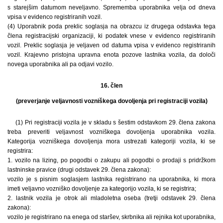
s starejšim datumom neveljavno. Sprememba uporabnika velja od dneva
vpisa v evidenco registriranih vozil.
(4) Uporabnik poda preklic soglasja na obrazcu iz drugega odstavka tega
člena registracijski organizaciji, ki podatek vnese v evidenco registriranih
vozil. Preklic soglasja je veljaven od datuma vpisa v evidenco registriranih
vozil. Krajevno pristojna upravna enota pozove lastnika vozila, da določi
novega uporabnika ali pa odjavi vozilo.
16. člen
(preverjanje veljavnosti vozniškega dovoljenja pri registraciji vozila)
(1) Pri registraciji vozila je v skladu s šestim odstavkom 29. člena zakona
treba preveriti veljavnost vozniškega dovoljenja uporabnika vozila.
Kategorija vozniškega dovoljenja mora ustrezati kategoriji vozila, ki se
registrira:
1. vozilo na lizing, po pogodbi o zakupu ali pogodbi o prodaji s pridržkom
lastninske pravice (drugi odstavek 29. člena zakona):
vozilo je s pisnim soglasjem lastnika registrirano na uporabnika, ki mora
imeti veljavno vozniško dovoljenje za kategorijo vozila, ki se registrira;
2. lastnik vozila je otrok ali mladoletna oseba (tretji odstavek 29. člena
zakona):
vozilo je registrirano na enega od staršev, skrbnika ali rejnika kot uporabnika,