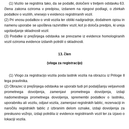
(1) Vozilo se registrira tako, da se podatki, določeni v tretjem odstavku 63.
člena zakona oziroma v predpisu, izdanem na njegovi podlagi, o zbirkah
podatkov o vozilih, vnesejo v evidenco registriranih vozil.
(2) Pri vnosu podatkov o vrsti vozila ter obliki nadgradnje, dodatnem opisu in
namenu uporabe se upošteva razvrstitev vozil, kot jo določa predpis, ki ureja
ugotavljanje skladnosti vozil.
(3) Podatke iz prejšnjega odstavka se prevzame iz evidence homologiranih
vozil oziroma evidence izdanih potrdil o skladnosti.
13. člen
(vloga za registracijo)
(1) Vlogo za registracijo vozila poda lastnik vozila na obrazcu iz Priloge II
tega pravilnika.
(2) Obrazec iz prejšnjega odstavka se uporabi tudi pri podaljšanju veljavnosti
prometnega dovoljenja, zamenjavi prometnega dovoljenja, izdaji
nadomestnega prometnega dovoljenja, spremembi podatkov o lastniku,
uporabniku ali vozilu, odjavi vozila, zamenjavi registrskih tablic, rezervaciji in
naročilu registrskih tablic z izbranim delom oznake, izdaji dovoljenja za
preskusno vožnjo, izdaji potrdila iz evidence registriranih vozil ter za izjavo o
lokaciji vozila.