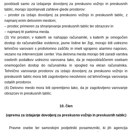
pooblasti samo za izdajanje dovoljenj za preskusno vožnjo in preskusnih
tablic, morajo izpolnjevati zahteve glede prostorov:
– prostor za izdajo dovoljenj za preskusno vožnjo in preskusnih tablic, z
najmanj enim delovnim mestom;
– prostor, primeren za shranjevanje preskusnih tablic ter obrazcev in
– najmanj tri parkirna mesta.
(3) Vsi prostori, v katerih se nahajajo računalniki, s katerih je omogočen
dostop do računalniške evidence, javne listine ter žigi, morajo biti ustrezno
tehnično varovani s protivlomno zaščito in imeti vgrajeno alarmno napravo,
vezano na intervencijski center. Vsa delovna mesta morajo biti zaradi varstva
osebnih podatkov ustrezno varovana tako, da je nepooblaščenim osebam
onemogočen dostop do računalnika in vpogled na ekran računalnika.
Tehnično varovanje prostorov za izdajo dovoljenj za preskusno vožnjo in
preskusnih tablic mora biti zagotovljeno neodvisno od tehničnega varovanja
ostalih prostorov.
(4) Delovno mesto mora biti opremljeno tako, da je zagotovljeno varovanje
obrazcev in preskusnih tablic.
10. člen
(oprema za izdajanje dovoljenj za preskusno vožnjo in preskusnih tablic)
Pravne osebe ter samostojni podjetniki posamezniki, ki jih agencija