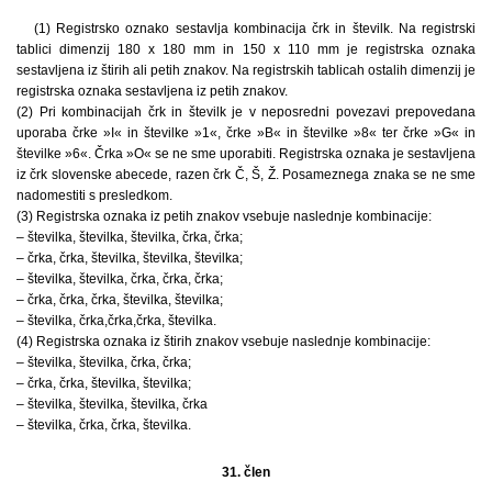
(1) Registrsko oznako sestavlja kombinacija črk in številk. Na registrski
tablici dimenzij 180 x 180 mm in 150 x 110 mm je registrska oznaka
sestavljena iz štirih ali petih znakov. Na registrskih tablicah ostalih dimenzij je
registrska oznaka sestavljena iz petih znakov.
(2) Pri kombinacijah črk in številk je v neposredni povezavi prepovedana
uporaba črke »I« in številke »1«, črke »B« in številke »8« ter črke »G« in
številke »6«. Črka »O« se ne sme uporabiti. Registrska oznaka je sestavljena
iz črk slovenske abecede, razen črk Č, Š, Ž. Posameznega znaka se ne sme
nadomestiti s presledkom.
(3) Registrska oznaka iz petih znakov vsebuje naslednje kombinacije:
– številka, številka, številka, črka, črka;
– črka, črka, številka, številka, številka;
– številka, številka, črka, črka, črka;
– črka, črka, črka, številka, številka;
– številka, črka,črka,črka, številka.
(4) Registrska oznaka iz štirih znakov vsebuje naslednje kombinacije:
– številka, številka, črka, črka;
– črka, črka, številka, številka;
– številka, številka, številka, črka
– številka, črka, črka, številka.
31. člen