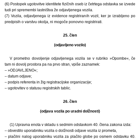
(6) Postopek ugotovitve identitete fizičnih oseb iz četrtega odstavka se izvede
tudi pri spremembi lastništva že odjavljenega vozila.
(7) Vozila, odjavljenega iz evidence registriranih vozil, ker je izrabljeno po
predpisih o varstvu okolja, ni mogoče ponovno registrirati.
25. člen
(odjavljeno vozilo)
V prometno dovoljenje odjavljenega vozila se v rubriko »Opombe«, če
tam ni dovolj prostora pa na prvo stran, vpiše zaznamek:
– »ODJAVLJENO«;
– datum odjave;
– podpis referenta in žig registracijske organizacije;
– ugotovitev o statusu registrskih tablic.
26. člen
(odjava vozila po uradni dolžnosti)
(1) Upravna enota v skladu s sedmim odstavkom 40. člena zakona izda:
– obvestilo uporabniku vozila o dolžnosti odjave vozila iz prometa,
– plačilni nalog uporabniku vozila za plačilo globe po osmem odstavku 40.