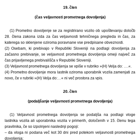
19. člen
(čas veljavnosti prometnega dovoljenja)
(1) Prometno dovoljenje se za registrirano vozilo ob upoštevanju določb
28. člena zakona izda za čas veljavnosti tehničnega pregleda in čas, za
katerega so sklenjene oziroma poravnane vse predpisane obveznosti.
(2) Osebam, ki prebivajo v Republiki Sloveniji na podlagi dovoljenja za
začasno prebivanje, se veljavnost prometnega dovoljenja omeji največ za
čas prijavljenega prebivališča v Republiki Sloveniji.
(3) Veljavnost prometnega dovoljenja se vpiše v rubriko »(H) Velja do: ….«.
(4) Prometno dovoljenje mora lastnik oziroma uporabnik vozila zamenjati za
novo, če v rubriki »(H) Velja do:…« ni več prostora za vpis.
20. člen
(podaljšanje veljavnosti prometnega dovoljenja)
(1) Veljavnost prometnega dovoljenja se podaljša na podlagi vloge
lastnika vozila ali uporabnika vozila v primerih, določenih v 15. členu tega
pravilnika, če so izpolnjeni naslednji pogoji:
– da vloga ni podana več kot 30 dni pred potekom veljavnosti prometnega
dovoljenja;