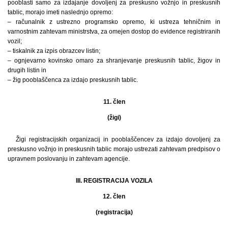
pooblasti samo za izdajanje dovoljenj za preskusno vožnjo in preskusnih
tablic, morajo imeti naslednjo opremo:
– računalnik z ustrezno programsko opremo, ki ustreza tehničnim in
varnostnim zahtevam ministrstva, za omejen dostop do evidence registriranih
vozil;
– tiskalnik za izpis obrazcev listin;
– ognjevarno kovinsko omaro za shranjevanje preskusnih tablic, žigov in
drugih listin in
– žig pooblaščenca za izdajo preskusnih tablic.
11. člen
(žigi)
Žigi registracijskih organizacij in pooblaščencev za izdajo dovoljenj za
preskusno vožnjo in preskusnih tablic morajo ustrezati zahtevam predpisov o
upravnem poslovanju in zahtevam agencije.
III. REGISTRACIJA VOZILA
12. člen
(registracija)