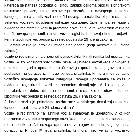
katerega se nanaša pogodba o lizingu, zakupu oziroma prodaji s pridržkom
lastninske pravice, nima veljavnega vozniškega dovoljenja ustrezne
kategorije, mora lastnik vozila določiti novega uporabnika, ki pa mora imeti
veljavno vozniško dovoljenje ustrezne kategorije. Sprememba se vpiše v
evidenco registriranih vozil in prometno dovoljenje. V kolikor lastnik vozila ne
določi novega uporabnika, mora vozilo registrirati na svoje ime ali odjaviti,
ker ne izpolnjuje več pogoja iz šestega odstavka 29. člena zakona.
2. lastnik vozila je otrok ali mladoletna oseba (tretji odstavek 29. člena
zakona):
vozilo je registrirano na enega od staršev, skrbnika ali rejnika kot uporabnika
vozila. V kolikor uporabnik vozila nima veljavnega vozniškega dovoljenja
ustrezne kategorije, uporabnik določi novega uporabnika z njegovim pisnim
soglasjem na obrazcu iz Priloge IX tega pravilnika, ki mora imeti veljavno
vozniško dovoljenje ustrezne kategorije. Novega uporabnika se vpiše v
evidenco registriranih vozil in prometno dovoljenje. V kolikor prvotni
uporabnik ne določi drugega uporabnika, mora vozilo odjaviti, ker ne
izpolnjuje več pogoja iz šestega odstavka 29. člena zakona.
3. lastnik vozila je polnoletna oseba brez vozniškega dovoljenja ustrezne
kategorije (peti odstavek 29. člena zakona):
vozilo je registrirano na lastnika vozila, imenovan je uporabnik. V kolikor
uporabnik vozila nima veljavnega vozniškega dovoljenja ustrezne kategorije,
mora lastnik določiti novega uporabnika z njegovim pisnim soglasjem na
obrazcu iz Priloge IX tega pravilnika, ki mora imeti veljavno vozniško