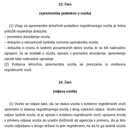
23. člen
(sprememba podatkov o vozilu)
(1) Vlogi za spremembo tehničnih podatkov registriranega vozila je treba
priložiti naslednja dokazila:
– prometno dovoljenje vozila;
– dokazilo o istovetnosti lastnika oziroma uporabnika vozila;
– dokazila o izvoru in lastnini posameznih delov vozila, ki so bili naknadno
vgrajeni, če se podatki o vozilu, vpisani v prometno dovoljenje, spremenijo
zaradi take naknadne vgradnje.
(2) Potrjena tehnična sprememba vozila se prevzame iz evidence
registriranih vozil.
24. člen
(odjava vozila)
(1) Vozilo se odjavi tako, da se status vozila v evidenci registriranih vozil
spremeni iz statusa registriranega vozila v drug ustrezen status. Vozilo lahko
odjavi lastnik vozila, ki je vpisan v evidenci registriranih vozil, upravna enota
v primeru odjave vozila po uradni dolžnosti ali agencija v primeru, da je bilo
vozilo odpeljano v drugo državo in tam registrirano, ne da bi ga lastnik vozila