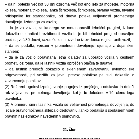
– da ni poteklo več kot 30 dni oziroma več kot eno leto za mopede, motorna
kolesa, motorna trikolesa, lahka štirikolesa, štirikolesa, bivalna vozila, bivalne
priklopnike ter starodobnike, od dneva poteka veljavnosti prometnega
dovoljenja, izdanega za vozilo;
– da je za vozilo, za katerega se mora opraviti tehnični pregled, izdano
dokazilo o tehnični brezhibnosti vozila in je bil tehnični pregled opravljen
pred največ 30 dnevi, razen če to ni razvidno iz evidence registriranih vozil;
– da se podatki, vpisani v prometnem dovoljenju, ujemajo z dejanskim
stanjem;
– da je za vozilo poravnana letna dajatev za uporabo vozila v cestnem
prometu oziroma, da je lastnik vozila oproščen plačila te dajatve;
– da lastnik predloži dokazilo o sklenjenem zavarovanju avtomobilske
odgovornosti, pri vozilih za javni prevoz potnikov pa tudi dokazilo o
zavarovanju potnikov.
(2) Referent ugotovi izpolnjevanje pogojev iz prejšnjega odstavka in določi
rok veljavnosti prometnega dovoljenja, kot je to določeno v 19. členu tega
pravilnika.
(3) V primeru smrti lastnika vozila se veljavnost prometnega dovoljenja, do
izdaje pravnomočnega sklepa o dedovanju, lahko podaljša s soglasjem vseh
pravnih naslednikov, navedenih v smrtovnici.
21. člen