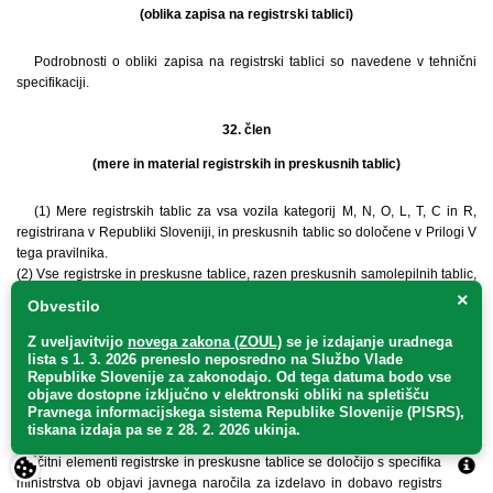
(oblika zapisa na registrski tablici)
Podrobnosti o obliki zapisa na registrski tablici so navedene v tehnični
specifikaciji.
32. člen
(mere in material registrskih in preskusnih tablic)
(1) Mere registrskih tablic za vsa vozila kategorij M, N, O, L, T, C in R,
registrirana v Republiki Sloveniji, in preskusnih tablic so določene v Prilogi V
tega pravilnika.
(2) Vse registrske in preskusne tablice, razen preskusnih samolepilnih tablic,
so izdelane iz aluminijaste pločevine ali drugega ustreznega materiala.
×
Obvestilo
Vidna površina registrske in preskusne tablice je odsevna in vsebuje dva
zaščitna elementa, in sicer varnostno oznako »RS« in virtualno varnostno
Z uveljavitvijo
novega zakona (ZOUL)
se je
izdajanje uradnega
oznako, ki sta vidna le pod določenim kotom.
lista s 1. 3. 2026 preneslo
neposredno
na Službo Vlade
Republike Slovenije za zakonodajo
. Od tega datuma bodo vse
(3) Virtualne varnostne oznake iz prejšnjega odstavka ne vsebujejo
objave dostopne izključno v elektronski obliki na spletišču
registrske tablice vozila za izvoz in samolepilne preskusne tablice.
Pravnega informacijskega sistema Republike Slovenije (PISRS),
(4) Natančnejša specifikacija materiala, iz katerega je izdelana registrska
tiskana izdaja pa se z 28. 2. 2026 ukinja.
oziroma preskusna tablica, njene mehanske in kemične lastnosti ter barva in
zaščitni elementi registrske in preskusne tablice se določijo s specifikacijami
ministrstva ob objavi javnega naročila za izdelavo in dobavo registrskih in