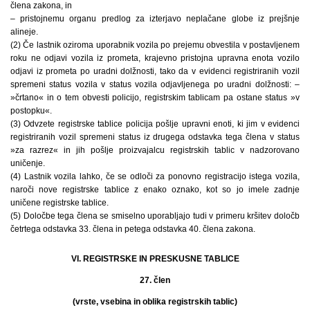
člena zakona, in
– pristojnemu organu predlog za izterjavo neplačane globe iz prejšnje
alineje.
(2) Če lastnik oziroma uporabnik vozila po prejemu obvestila v postavljenem
roku ne odjavi vozila iz prometa, krajevno pristojna upravna enota vozilo
odjavi iz prometa po uradni dolžnosti, tako da v evidenci registriranih vozil
spremeni status vozila v status vozila odjavljenega po uradni dolžnosti: –
»črtano« in o tem obvesti policijo, registrskim tablicam pa ostane status »v
postopku«.
(3) Odvzete registrske tablice policija pošlje upravni enoti, ki jim v evidenci
registriranih vozil spremeni status iz drugega odstavka tega člena v status
»za razrez« in jih pošlje proizvajalcu registrskih tablic v nadzorovano
uničenje.
(4) Lastnik vozila lahko, če se odloči za ponovno registracijo istega vozila,
naroči nove registrske tablice z enako oznako, kot so jo imele zadnje
uničene registrske tablice.
(5) Določbe tega člena se smiselno uporabljajo tudi v primeru kršitev določb
četrtega odstavka 33. člena in petega odstavka 40. člena zakona.
VI. REGISTRSKE IN PRESKUSNE TABLICE
27. člen
(vrste, vsebina in oblika registrskih tablic)