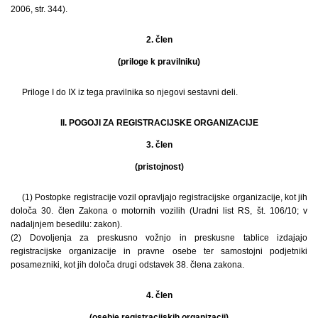
2006, str. 344).
2. člen
(priloge k pravilniku)
Priloge I do IX iz tega pravilnika so njegovi sestavni deli.
II. POGOJI ZA REGISTRACIJSKE ORGANIZACIJE
3. člen
(pristojnost)
(1) Postopke registracije vozil opravljajo registracijske organizacije, kot jih
določa 30. člen Zakona o motornih vozilih (Uradni list RS, št. 106/10; v
nadaljnjem besedilu: zakon).
(2) Dovoljenja za preskusno vožnjo in preskusne tablice izdajajo
registracijske organizacije in pravne osebe ter samostojni podjetniki
posamezniki, kot jih določa drugi odstavek 38. člena zakona.
4. člen
(osebje registracijskih organizacij)