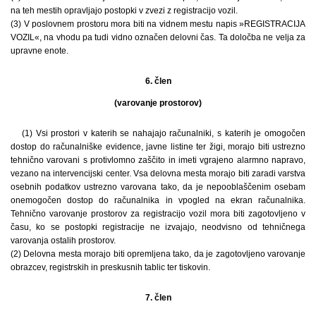
na teh mestih opravljajo postopki v zvezi z registracijo vozil.
(3) V poslovnem prostoru mora biti na vidnem mestu napis »REGISTRACIJA
VOZIL«, na vhodu pa tudi vidno označen delovni čas. Ta določba ne velja za
upravne enote.
6. člen
(varovanje prostorov)
(1) Vsi prostori v katerih se nahajajo računalniki, s katerih je omogočen
dostop do računalniške evidence, javne listine ter žigi, morajo biti ustrezno
tehnično varovani s protivlomno zaščito in imeti vgrajeno alarmno napravo,
vezano na intervencijski center. Vsa delovna mesta morajo biti zaradi varstva
osebnih podatkov ustrezno varovana tako, da je nepooblaščenim osebam
onemogočen dostop do računalnika in vpogled na ekran računalnika.
Tehnično varovanje prostorov za registracijo vozil mora biti zagotovljeno v
času, ko se postopki registracije ne izvajajo, neodvisno od tehničnega
varovanja ostalih prostorov.
(2) Delovna mesta morajo biti opremljena tako, da je zagotovljeno varovanje
obrazcev, registrskih in preskusnih tablic ter tiskovin.
7. člen