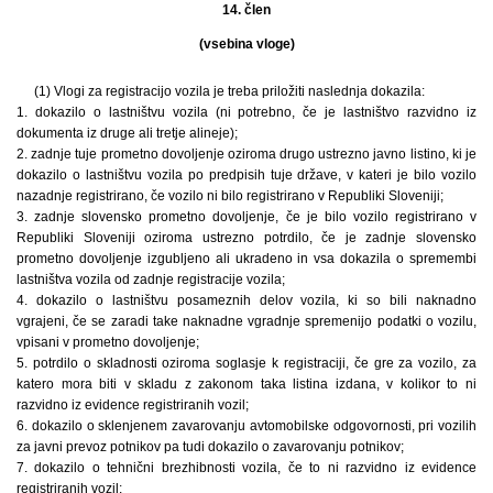
14. člen
(vsebina vloge)
(1) Vlogi za registracijo vozila je treba priložiti naslednja dokazila:
1. dokazilo o lastništvu vozila (ni potrebno, če je lastništvo razvidno iz
dokumenta iz druge ali tretje alineje);
2. zadnje tuje prometno dovoljenje oziroma drugo ustrezno javno listino, ki je
dokazilo o lastništvu vozila po predpisih tuje države, v kateri je bilo vozilo
nazadnje registrirano, če vozilo ni bilo registrirano v Republiki Sloveniji;
3. zadnje slovensko prometno dovoljenje, če je bilo vozilo registrirano v
Republiki Sloveniji oziroma ustrezno potrdilo, če je zadnje slovensko
prometno dovoljenje izgubljeno ali ukradeno in vsa dokazila o spremembi
lastništva vozila od zadnje registracije vozila;
4. dokazilo o lastništvu posameznih delov vozila, ki so bili naknadno
vgrajeni, če se zaradi take naknadne vgradnje spremenijo podatki o vozilu,
vpisani v prometno dovoljenje;
5. potrdilo o skladnosti oziroma soglasje k registraciji, če gre za vozilo, za
katero mora biti v skladu z zakonom taka listina izdana, v kolikor to ni
razvidno iz evidence registriranih vozil;
6. dokazilo o sklenjenem zavarovanju avtomobilske odgovornosti, pri vozilih
za javni prevoz potnikov pa tudi dokazilo o zavarovanju potnikov;
7. dokazilo o tehnični brezhibnosti vozila, če to ni razvidno iz evidence
registriranih vozil;