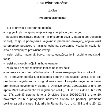
I. SPLOŠNE DOLOČBE
1. člen
(vsebina pravilnika)
(1) Ta pravilnik podrobneje določa:
– pogoje, ki jih morajo izpolnjevati registracijske organizacije;
– postopke registracije motornih in priklopnih vozil (v nadaljnjem besedilu:
vozilo), izdajo in podaljšanje veljavnosti prometnih dovoljenj, odjavo vozil,
spremembo podatkov o lastniku oziroma uporabniku vozila in vozilu ter
izdajo dovoljenj za preskusno vožnjo;
– vrste, obliko, material, barvo, mere, označevanje in vsebino registrskih
tablic,
– registracijska območja in njihove oznake;
– izbiro dela oznake registrske tablice po lastni želji;
– vodenje evidenc ter način hrambe dokumentarnega gradiva in dokazil.
(2) Ta pravilnik določa tudi postopek ponovne registracije vozila, ki je bilo
predhodno registrirano v drugi državi članici Evropske unije ter obrazec
prometnega dovoljenja v skladu z Direktivo Sveta 1999/37/ES z dne 29.
aprila 1999 o dokumentih za registracijo vozil (UL L št. 138 z dne 1. 6. 1999,
str. 57), zadnjič spremenjeno z Direktivo Sveta 2006/103/ES z dne 20.
novembra 2006 o prilagoditvi nekaterih direktiv na področju prometne
politike zaradi pristopa Bolgarije in Romunije (UL L št. 363 z dne 20. 12.