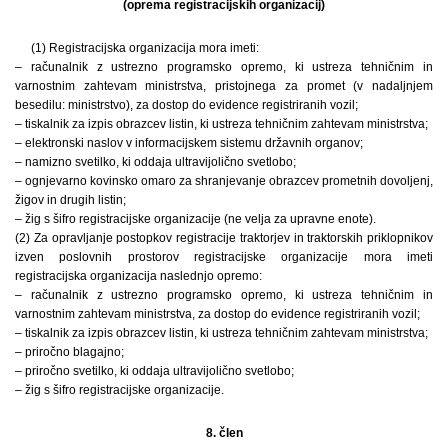
(oprema registracijskih organizacij)
(1) Registracijska organizacija mora imeti:
– računalnik z ustrezno programsko opremo, ki ustreza tehničnim in
varnostnim zahtevam ministrstva, pristojnega za promet (v nadaljnjem
besedilu: ministrstvo), za dostop do evidence registriranih vozil;
– tiskalnik za izpis obrazcev listin, ki ustreza tehničnim zahtevam ministrstva;
– elektronski naslov v informacijskem sistemu državnih organov;
– namizno svetilko, ki oddaja ultravijolično svetlobo;
– ognjevarno kovinsko omaro za shranjevanje obrazcev prometnih dovoljenj,
žigov in drugih listin;
– žig s šifro registracijske organizacije (ne velja za upravne enote).
(2) Za opravljanje postopkov registracije traktorjev in traktorskih priklopnikov
izven poslovnih prostorov registracijske organizacije mora imeti
registracijska organizacija naslednjo opremo:
– računalnik z ustrezno programsko opremo, ki ustreza tehničnim in
varnostnim zahtevam ministrstva, za dostop do evidence registriranih vozil;
– tiskalnik za izpis obrazcev listin, ki ustreza tehničnim zahtevam ministrstva;
– priročno blagajno;
– priročno svetilko, ki oddaja ultravijolično svetlobo;
– žig s šifro registracijske organizacije.
8. člen