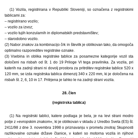
(1) Vozila, registrirana v Republiki Sloveniji, so označena z registrskimi
tablicami za:
– registrirano vozilo;
– vozilo za izvoz;
– vozilo tujih konzularnih in diplomatskih predstavništev;
– starodobno vozilo.
(2) Nabor znakov za kombinacijo črk in številk je oblikovan tako, da omogoča
optimalno razporeditev registrske oznake.
(3) Vsebina in oblika registrske tablice za posamezne kategorije vozil sta
določeni na risbah od št. 1 do 19 Priloge VI tega pravilnika. Za vozila, pri
katerih na zadnji strani ni dovolj prostora za pritrditev registrske tablice 520 x
120 mm, se izda registrska tablica dimenzij 340 x 220 mm, ki je določena na
risbah št. 2, 6, 10 in 17. Pritrjena je lahko le na zadnji strani vozila.
28. člen
(registrska tablica)
(1) Na registrski tablici, katere podlaga je bela, je na levi strani modro
polje z »evropskim znakom«, ki je oblikovan v skladu z Uredbo Sveta (ES) št.
2411/98 z dne 3. novembra 1998 o priznavanju v prometu znotraj Skupnosti
razlikovalne oznake države članice, v kateri so motorna vozila in njihovi