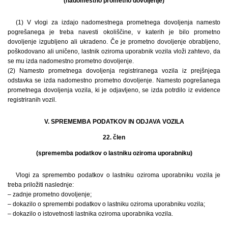
(nadomestno prometno dovoljenje)
(1) V vlogi za izdajo nadomestnega prometnega dovoljenja namesto
pogrešanega je treba navesti okoliščine, v katerih je bilo prometno
dovoljenje izgubljeno ali ukradeno. Če je prometno dovoljenje obrabljeno,
poškodovano ali uničeno, lastnik oziroma uporabnik vozila vloži zahtevo, da
se mu izda nadomestno prometno dovoljenje.
(2) Namesto prometnega dovoljenja registriranega vozila iz prejšnjega
odstavka se izda nadomestno prometno dovoljenje. Namesto pogrešanega
prometnega dovoljenja vozila, ki je odjavljeno, se izda potrdilo iz evidence
registriranih vozil.
V. SPREMEMBA PODATKOV IN ODJAVA VOZILA
22. člen
(sprememba podatkov o lastniku oziroma uporabniku)
Vlogi za spremembo podatkov o lastniku oziroma uporabniku vozila je
treba priložiti naslednje:
– zadnje prometno dovoljenje;
– dokazilo o spremembi podatkov o lastniku oziroma uporabniku vozila;
– dokazilo o istovetnosti lastnika oziroma uporabnika vozila.