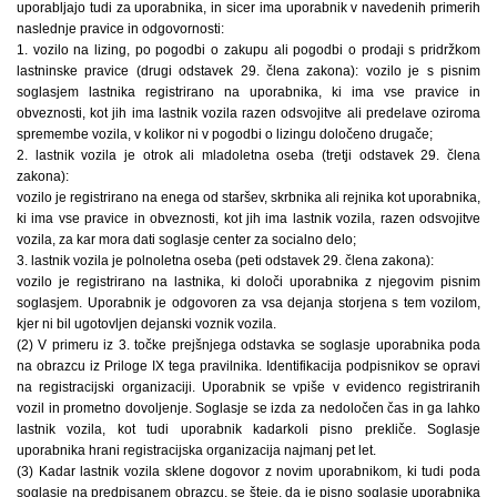
uporabljajo tudi za uporabnika, in sicer ima uporabnik v navedenih primerih
naslednje pravice in odgovornosti:
1. vozilo na lizing, po pogodbi o zakupu ali pogodbi o prodaji s pridržkom
lastninske pravice (drugi odstavek 29. člena zakona): vozilo je s pisnim
soglasjem lastnika registrirano na uporabnika, ki ima vse pravice in
obveznosti, kot jih ima lastnik vozila razen odsvojitve ali predelave oziroma
spremembe vozila, v kolikor ni v pogodbi o lizingu določeno drugače;
2. lastnik vozila je otrok ali mladoletna oseba (tretji odstavek 29. člena
zakona):
vozilo je registrirano na enega od staršev, skrbnika ali rejnika kot uporabnika,
ki ima vse pravice in obveznosti, kot jih ima lastnik vozila, razen odsvojitve
vozila, za kar mora dati soglasje center za socialno delo;
3. lastnik vozila je polnoletna oseba (peti odstavek 29. člena zakona):
vozilo je registrirano na lastnika, ki določi uporabnika z njegovim pisnim
soglasjem. Uporabnik je odgovoren za vsa dejanja storjena s tem vozilom,
kjer ni bil ugotovljen dejanski voznik vozila.
(2) V primeru iz 3. točke prejšnjega odstavka se soglasje uporabnika poda
na obrazcu iz Priloge IX tega pravilnika. Identifikacija podpisnikov se opravi
na registracijski organizaciji. Uporabnik se vpiše v evidenco registriranih
vozil in prometno dovoljenje. Soglasje se izda za nedoločen čas in ga lahko
lastnik vozila, kot tudi uporabnik kadarkoli pisno prekliče. Soglasje
uporabnika hrani registracijska organizacija najmanj pet let.
(3) Kadar lastnik vozila sklene dogovor z novim uporabnikom, ki tudi poda
soglasje na predpisanem obrazcu, se šteje, da je pisno soglasje uporabnika