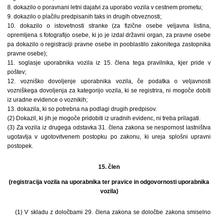
8. dokazilo o poravnani letni dajatvi za uporabo vozila v cestnem prometu;
9. dokazilo o plačilu predpisanih taks in drugih obveznosti;
10. dokazilo o istovetnosti stranke (za fizične osebe veljavna listina,
opremljena s fotografijo osebe, ki jo je izdal državni organ, za pravne osebe
pa dokazilo o registraciji pravne osebe in pooblastilo zakonitega zastopnika
pravne osebe);
11. soglasje uporabnika vozila iz 15. člena tega pravilnika, kjer pride v
poštev;
12. vozniško dovoljenje uporabnika vozila, če podatka o veljavnosti
vozniškega dovoljenja za kategorijo vozila, ki se registrira, ni mogoče dobiti
iz uradne evidence o voznikih;
13. dokazila, ki so potrebna na podlagi drugih predpisov.
(2) Dokazil, ki jih je mogoče pridobiti iz uradnih evidenc, ni treba prilagati.
(3) Za vozila iz drugega odstavka 31. člena zakona se nespornost lastništva
ugotavlja v ugotovitvenem postopku po zakonu, ki ureja splošni upravni
postopek.
15. člen
(registracija vozila na uporabnika ter pravice in odgovornosti uporabnika
vozila)
(1) V skladu z določbami 29. člena zakona se določbe zakona smiselno