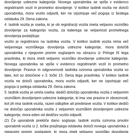
dovoljenje ustrezne kategorije. Novega uporabnika se vpiše v evidenco
registriranih vozil in prometno dovoljenje. V kolikor lastnik vozila ne določi
uporabnika, mora vozilo odjaviti, ker ne izpolnjuje več pogoja iz šestega
odstavka 29. člena zakona.
4. lastnik vozila je oseba, ki je ob registraciji vozila imela veljavno vozniško
dovoljenje za kategorijo vozila, za katerega se veljavnost prometnega
dovoljenja podaljšuje:
vozilo je registrirano na lastnika vozila. V kolikor lastnik vozila nima več
veljavnega vozniškega dovoljenja ustrezne kategorije, mora določiti
uporabnika z njegovim pisnim soglasjem na obrazcu iz Priloge IX tega
pravilnika, ki mora imeti veljavno vozniško dovoljenje ustrezne kategorije.
Novega uporabnika se vpiše v evidenco registriranih vozil in prometno
dovoljenje. Pravice in odgovornosti lastnika oziroma uporabnika vozila so
take, kot so določene v 3. točki 15. člena tega pravilnika. V kolikor lastnik
vozila ne določi uporabnika, mora vozilo odjaviti, ker ne izpolnjuje več
pogoja iz petega odstavka 29. člena zakona.
5. lastnik vozila je umrla oseba: dediči določijo uporabnika vozila z veljavnim
vozniškim dovoljenjem ustrezne kategorije, ki ima vse pravice in obveznosti,
kot jih ima lastnik vozila, razen odtujitve ali predelave vozila. V kolikor dediči
ne določijo uporabnika vozila z veljavnim vozniškim dovoljenjem ustrezne
kategorije, mora eden od dedičev vozilo odjaviti.
(2) Če uporabnik prekliče dano soglasje, lastnik vozila oziroma prvotni
uporabnik vozila iz 2. točke prejšnjega odstavka določi novega uporabnika z
njegovim pisnim soglasjem, ki mora imeti veljavno vozniško dovoljenje