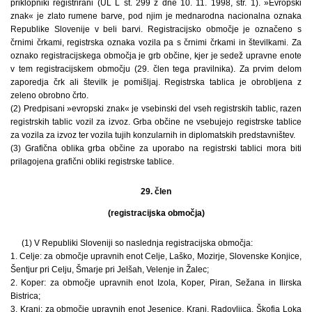
priklopniki registrirani (UL L št. 299 z dne 10. 11. 1998, str. 1). »Evropski
znak« je zlato rumene barve, pod njim je mednarodna nacionalna oznaka
Republike Slovenije v beli barvi. Registracijsko območje je označeno s
črnimi črkami, registrska oznaka vozila pa s črnimi črkami in številkami. Za
oznako registracijskega območja je grb občine, kjer je sedež upravne enote
v tem registracijskem območju (29. člen tega pravilnika). Za prvim delom
zaporedja črk ali številk je pomišljaj. Registrska tablica je obrobljena z
zeleno obrobno črto.
(2) Predpisani »evropski znak« je vsebinski del vseh registrskih tablic, razen
registrskih tablic vozil za izvoz. Grba občine ne vsebujejo registrske tablice
za vozila za izvoz ter vozila tujih konzularnih in diplomatskih predstavništev.
(3) Grafična oblika grba občine za uporabo na registrski tablici mora biti
prilagojena grafični obliki registrske tablice.
29. člen
(registracijska območja)
(1) V Republiki Sloveniji so naslednja registracijska območja:
1. Celje: za območje upravnih enot Celje, Laško, Mozirje, Slovenske Konjice,
Šentjur pri Celju, Šmarje pri Jelšah, Velenje in Žalec;
2. Koper: za območje upravnih enot Izola, Koper, Piran, Sežana in Ilirska
Bistrica;
3. Kranj: za območje upravnih enot Jesenice, Kranj, Radovljica, Škofja Loka