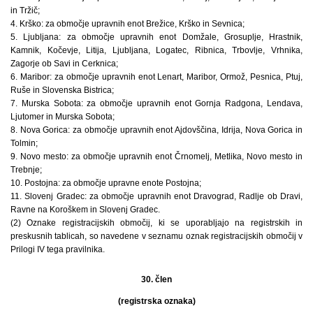
in Tržič;
4. Krško: za območje upravnih enot Brežice, Krško in Sevnica;
5. Ljubljana: za območje upravnih enot Domžale, Grosuplje, Hrastnik,
Kamnik, Kočevje, Litija, Ljubljana, Logatec, Ribnica, Trbovlje, Vrhnika,
Zagorje ob Savi in Cerknica;
6. Maribor: za območje upravnih enot Lenart, Maribor, Ormož, Pesnica, Ptuj,
Ruše in Slovenska Bistrica;
7. Murska Sobota: za območje upravnih enot Gornja Radgona, Lendava,
Ljutomer in Murska Sobota;
8. Nova Gorica: za območje upravnih enot Ajdovščina, Idrija, Nova Gorica in
Tolmin;
9. Novo mesto: za območje upravnih enot Črnomelj, Metlika, Novo mesto in
Trebnje;
10. Postojna: za območje upravne enote Postojna;
11. Slovenj Gradec: za območje upravnih enot Dravograd, Radlje ob Dravi,
Ravne na Koroškem in Slovenj Gradec.
(2) Oznake registracijskih območij, ki se uporabljajo na registrskih in
preskusnih tablicah, so navedene v seznamu oznak registracijskih območij v
Prilogi IV tega pravilnika.
30. člen
(registrska oznaka)