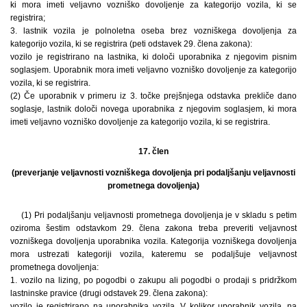
ki mora imeti veljavno vozniško dovoljenje za kategorijo vozila, ki se
registrira;
3. lastnik vozila je polnoletna oseba brez vozniškega dovoljenja za
kategorijo vozila, ki se registrira (peti odstavek 29. člena zakona):
vozilo je registrirano na lastnika, ki določi uporabnika z njegovim pisnim
soglasjem. Uporabnik mora imeti veljavno vozniško dovoljenje za kategorijo
vozila, ki se registrira.
(2) Če uporabnik v primeru iz 3. točke prejšnjega odstavka prekliče dano
soglasje, lastnik določi novega uporabnika z njegovim soglasjem, ki mora
imeti veljavno vozniško dovoljenje za kategorijo vozila, ki se registrira.
17. člen
(preverjanje veljavnosti vozniškega dovoljenja pri podaljšanju veljavnosti
prometnega dovoljenja)
(1) Pri podaljšanju veljavnosti prometnega dovoljenja je v skladu s petim
oziroma šestim odstavkom 29. člena zakona treba preveriti veljavnost
vozniškega dovoljenja uporabnika vozila. Kategorija vozniškega dovoljenja
mora ustrezati kategoriji vozila, kateremu se podaljšuje veljavnost
prometnega dovoljenja:
1. vozilo na lizing, po pogodbi o zakupu ali pogodbi o prodaji s pridržkom
lastninske pravice (drugi odstavek 29. člena zakona):
vozilo je registrirano na uporabnika vozila. V kolikor uporabnik vozila, na