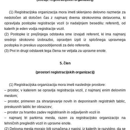
(1) Registracijska organizacija mora imeti sklenjeno delovno razmerje za
nedoločen ali določen čas z najmanj dvema strokovnima delavcema, ki
opravljata postopke registracije vozil (v nadaljnjem besedilu: referent), od
katerih je eden vodja registracije vozil.
(2) Postopke iz prejšnjega odstavka sme izvajati referent, ki ima najmanj
srednjo strokovno izobrazbo, opravljen izpit iz splošnega upravnega
postopka in preskus usposobljenosti za delo referenta.
(3) Prvi in drugi odstavek tega člena ne veljata za upravne enote.
5. člen
(prostori registracijskih organizacij)
(1) Registracijska organizacija mora imeti naslednje prostore:
– prostor, v katerem se opravlja registracija vozil, z najmanj enim delovnim
mestom;
– prostor, primeren za shranjevanje novih in deponiranih registrskih tablic,
preskusnih tablic ter obrazcev;
– prostor za hrambo zadev registriranih in odjavljenih vozil in
– najmanj tri parkirna mesta, razen za registracijsko organizacijo na
tehničnih pregledih vozil in upravne enote.
(2) Delovna mesta morajo biti označena z napisi, iz katerih je razvidno, da se