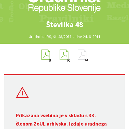
Številka 48
Uradni list RS, št. 48/2011 z dne 24. 6. 2011
Prikazana vsebina je v skladu s 33.
členom
ZoUL
arhivska. Izdaje uradnega