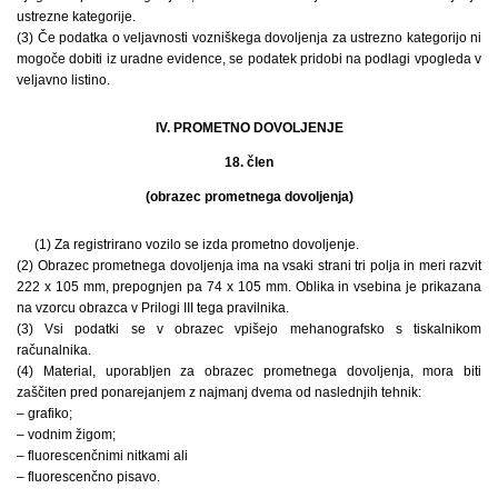
ustrezne kategorije.
(3) Če podatka o veljavnosti vozniškega dovoljenja za ustrezno kategorijo ni
mogoče dobiti iz uradne evidence, se podatek pridobi na podlagi vpogleda v
veljavno listino.
IV. PROMETNO DOVOLJENJE
18. člen
(obrazec prometnega dovoljenja)
(1) Za registrirano vozilo se izda prometno dovoljenje.
(2) Obrazec prometnega dovoljenja ima na vsaki strani tri polja in meri razvit
222 x 105 mm, prepognjen pa 74 x 105 mm. Oblika in vsebina je prikazana
na vzorcu obrazca v Prilogi III tega pravilnika.
(3) Vsi podatki se v obrazec vpišejo mehanografsko s tiskalnikom
računalnika.
(4) Material, uporabljen za obrazec prometnega dovoljenja, mora biti
zaščiten pred ponarejanjem z najmanj dvema od naslednjih tehnik:
– grafiko;
– vodnim žigom;
– fluorescenčnimi nitkami ali
– fluorescenčno pisavo.