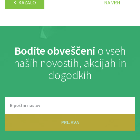
KAZALO
NA VRH
Bodite obveščeni
o vseh
naših novostih, akcijah in
dogodkih
PRIJAVA