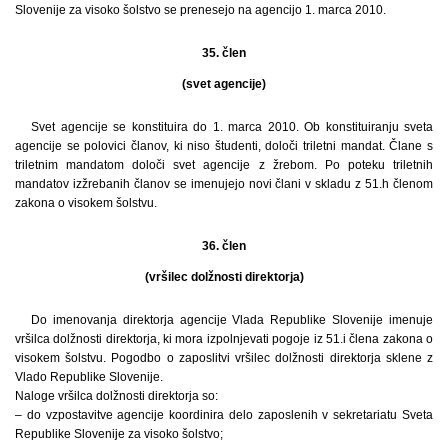
Slovenije za visoko šolstvo se prenesejo na agencijo 1. marca 2010.
35. člen
(svet agencije)
Svet agencije se konstituira do 1. marca 2010. Ob konstituiranju sveta
agencije se polovici članov, ki niso študenti, določi triletni mandat. Člane s
triletnim mandatom določi svet agencije z žrebom. Po poteku triletnih
mandatov izžrebanih članov se imenujejo novi člani v skladu z 51.h členom
zakona o visokem šolstvu.
36. člen
(vršilec dolžnosti direktorja)
Do imenovanja direktorja agencije Vlada Republike Slovenije imenuje
vršilca dolžnosti direktorja, ki mora izpolnjevati pogoje iz 51.i člena zakona o
visokem šolstvu. Pogodbo o zaposlitvi vršilec dolžnosti direktorja sklene z
Vlado Republike Slovenije.
Naloge vršilca dolžnosti direktorja so:
– do vzpostavitve agencije koordinira delo zaposlenih v sekretariatu Sveta
Republike Slovenije za visoko šolstvo;