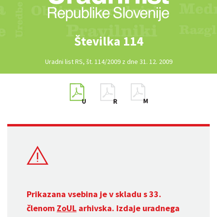
Številka 114
Uradni list RS, št. 114/2009 z dne 31. 12. 2009
Prikazana vsebina je v skladu s 33.
členom
ZoUL
arhivska. Izdaje uradnega