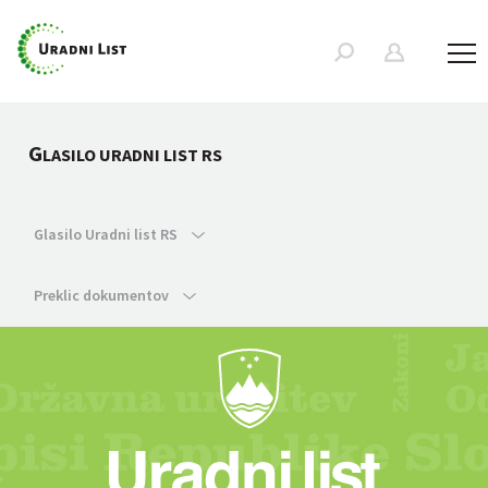
G
LASILO URADNI LIST RS
Glasilo Uradni list RS
Preklic dokumentov