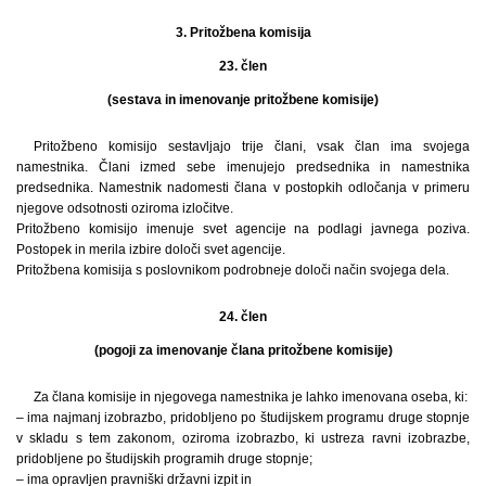
3. Pritožbena komisija
23. člen
(sestava in imenovanje pritožbene komisije)
Pritožbeno komisijo sestavljajo trije člani, vsak član ima svojega
namestnika. Člani izmed sebe imenujejo predsednika in namestnika
predsednika. Namestnik nadomesti člana v postopkih odločanja v primeru
njegove odsotnosti oziroma izločitve.
Pritožbeno komisijo imenuje svet agencije na podlagi javnega poziva.
Postopek in merila izbire določi svet agencije.
Pritožbena komisija s poslovnikom podrobneje določi način svojega dela.
24. člen
(pogoji za imenovanje člana pritožbene komisije)
Za člana komisije in njegovega namestnika je lahko imenovana oseba, ki:
– ima najmanj izobrazbo, pridobljeno po študijskem programu druge stopnje
v skladu s tem zakonom, oziroma izobrazbo, ki ustreza ravni izobrazbe,
pridobljene po študijskih programih druge stopnje;
– ima opravljen pravniški državni izpit in