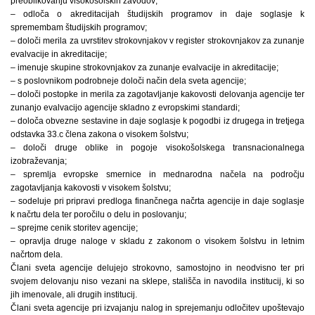
preoblikovanju visokošolskih zavodov;
– odloča o akreditacijah študijskih programov in daje soglasje k
spremembam študijskih programov;
– določi merila za uvrstitev strokovnjakov v register strokovnjakov za zunanje
evalvacije in akreditacije;
– imenuje skupine strokovnjakov za zunanje evalvacije in akreditacije;
– s poslovnikom podrobneje določi način dela sveta agencije;
– določi postopke in merila za zagotavljanje kakovosti delovanja agencije ter
zunanjo evalvacijo agencije skladno z evropskimi standardi;
– določa obvezne sestavine in daje soglasje k pogodbi iz drugega in tretjega
odstavka 33.c člena zakona o visokem šolstvu;
– določi druge oblike in pogoje visokošolskega transnacionalnega
izobraževanja;
– spremlja evropske smernice in mednarodna načela na področju
zagotavljanja kakovosti v visokem šolstvu;
– sodeluje pri pripravi predloga finančnega načrta agencije in daje soglasje
k načrtu dela ter poročilu o delu in poslovanju;
– sprejme cenik storitev agencije;
– opravlja druge naloge v skladu z zakonom o visokem šolstvu in letnim
načrtom dela.
Člani sveta agencije delujejo strokovno, samostojno in neodvisno ter pri
svojem delovanju niso vezani na sklepe, stališča in navodila institucij, ki so
jih imenovale, ali drugih institucij.
Člani sveta agencije pri izvajanju nalog in sprejemanju odločitev upoštevajo