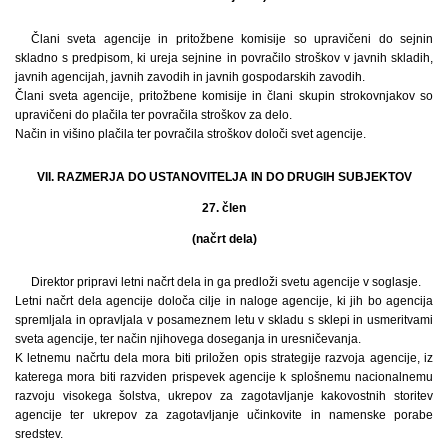
Člani sveta agencije in pritožbene komisije so upravičeni do sejnin
skladno s predpisom, ki ureja sejnine in povračilo stroškov v javnih skladih,
javnih agencijah, javnih zavodih in javnih gospodarskih zavodih.
Člani sveta agencije, pritožbene komisije in člani skupin strokovnjakov so
upravičeni do plačila ter povračila stroškov za delo.
Način in višino plačila ter povračila stroškov določi svet agencije.
VII. RAZMERJA DO USTANOVITELJA IN DO DRUGIH SUBJEKTOV
27. člen
(načrt dela)
Direktor pripravi letni načrt dela in ga predloži svetu agencije v soglasje.
Letni načrt dela agencije določa cilje in naloge agencije, ki jih bo agencija
spremljala in opravljala v posameznem letu v skladu s sklepi in usmeritvami
sveta agencije, ter način njihovega doseganja in uresničevanja.
K letnemu načrtu dela mora biti priložen opis strategije razvoja agencije, iz
katerega mora biti razviden prispevek agencije k splošnemu nacionalnemu
razvoju visokega šolstva, ukrepov za zagotavljanje kakovostnih storitev
agencije ter ukrepov za zagotavljanje učinkovite in namenske porabe
sredstev.