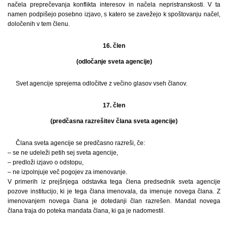
načela preprečevanja konflikta interesov in načela nepristranskosti. V ta
namen podpišejo posebno izjavo, s katero se zavežejo k spoštovanju načel,
določenih v tem členu.
16. člen
(odločanje sveta agencije)
Svet agencije sprejema odločitve z večino glasov vseh članov.
17. člen
(predčasna razrešitev člana sveta agencije)
Člana sveta agencije se predčasno razreši, če:
– se ne udeleži petih sej sveta agencije,
– predloži izjavo o odstopu,
– ne izpolnjuje več pogojev za imenovanje.
V primerih iz prejšnjega odstavka tega člena predsednik sveta agencije
pozove institucijo, ki je tega člana imenovala, da imenuje novega člana. Z
imenovanjem novega člana je dotedanji član razrešen. Mandat novega
člana traja do poteka mandata člana, ki ga je nadomestil.