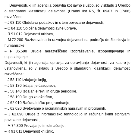
Dejavnosti, ki jih agencija opravlja kot javno službo, so v skladu z Uredbo
o standardni klasifikaciji dejavnosti (Uradni list RS, št. 69/07 in 17/08)
razvrščene:
– J 63.110 Obdelava podatkov in s tem povezane dejavnosti,
– O 84.110 Splošna dejavnost javne uprave,
– R 91.012 Dejavnost arhivov,
– M 72.200 Raziskovalna in razvojna dejavnost na področju družboslovja in
humanistike,
– P 85.590 Drugje nerazvrščeno izobraževanje, izpopolnjevanje in
usposabljanje.
Dejavnosti, ki jih agencija opravlja za opravljanje dejavnosti, za katero je
ustanovljena, so v skladu z Uredbo o standardni klasifikaciji dejavnosti
razvrščene:
– J 58.110 Izdajanje knjig,
– J 58.130 Izdajanje časopisov,
– J 58.140 Izdajanje revij in druge periodike,
– J 58.190 Drugo založništvo,
– J 62.010 Računalniško programiranje,
– J 62.020 Svetovanje o računalniških napravah in programih,
– J 62.090 Druge z informacijsko tehnologijo in računalniškimi storitvami
povezane dejavnosti,
– M 74.300 Prevajanje in tolmačenje,
– R 91.011 Dejavnost knjižnic,