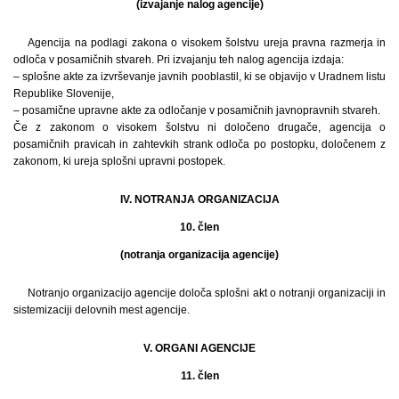
(izvajanje nalog agencije)
Agencija na podlagi zakona o visokem šolstvu ureja pravna razmerja in
odloča v posamičnih stvareh. Pri izvajanju teh nalog agencija izdaja:
– splošne akte za izvrševanje javnih pooblastil, ki se objavijo v Uradnem listu
Republike Slovenije,
– posamične upravne akte za odločanje v posamičnih javnopravnih stvareh.
Če z zakonom o visokem šolstvu ni določeno drugače, agencija o
posamičnih pravicah in zahtevkih strank odloča po postopku, določenem z
zakonom, ki ureja splošni upravni postopek.
IV. NOTRANJA ORGANIZACIJA
10. člen
(notranja organizacija agencije)
Notranjo organizacijo agencije določa splošni akt o notranji organizaciji in
sistemizaciji delovnih mest agencije.
V. ORGANI AGENCIJE
11. člen