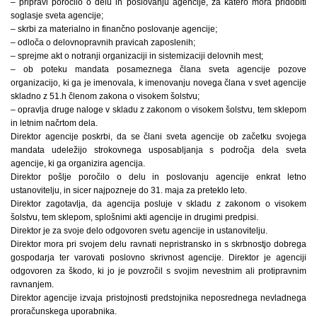
– pripravi poročilo o delu in poslovanju agencije, za katero mora pridobiti
soglasje sveta agencije;
– skrbi za materialno in finančno poslovanje agencije;
– odloča o delovnopravnih pravicah zaposlenih;
– sprejme akt o notranji organizaciji in sistemizaciji delovnih mest;
– ob poteku mandata posameznega člana sveta agencije pozove
organizacijo, ki ga je imenovala, k imenovanju novega člana v svet agencije
skladno z 51.h členom zakona o visokem šolstvu;
– opravlja druge naloge v skladu z zakonom o visokem šolstvu, tem sklepom
in letnim načrtom dela.
Direktor agencije poskrbi, da se člani sveta agencije ob začetku svojega
mandata udeležijo strokovnega usposabljanja s področja dela sveta
agencije, ki ga organizira agencija.
Direktor pošlje poročilo o delu in poslovanju agencije enkrat letno
ustanovitelju, in sicer najpozneje do 31. maja za preteklo leto.
Direktor zagotavlja, da agencija posluje v skladu z zakonom o visokem
šolstvu, tem sklepom, splošnimi akti agencije in drugimi predpisi.
Direktor je za svoje delo odgovoren svetu agencije in ustanovitelju.
Direktor mora pri svojem delu ravnati nepristransko in s skrbnostjo dobrega
gospodarja ter varovati poslovno skrivnost agencije. Direktor je agenciji
odgovoren za škodo, ki jo je povzročil s svojim nevestnim ali protipravnim
ravnanjem.
Direktor agencije izvaja pristojnosti predstojnika neposrednega nevladnega
proračunskega uporabnika.