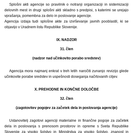
Splošni akti agencije so pravilnik o notranji organizaciji in sistemizaciji
delovnih mest in drugi splošni akti skladno s predpisi, s katerimi se urejajo
vprašanja, pomembna za delo in poslovanje agencije.
Agencija izdaja tudi splošne akte za izvrševanje javnih pooblastil, ki se
objavijo v Uradnem listu Republike Slovenije.
IX. NADZOR
31. člen
(nadzor nad učinkovito porabo sredstev)
Agencija mora najmanj enkrat v treh letih naročiti zunanjo revizijo glede
učinkovite porabe sredstev in uspešnosti doseganja načrtovanih ciljev.
X. PREHODNE IN KONČNE DOLOČBE
32. člen
(zagotovitev pogojev za začetek dela in poslovanja agencije)
Ustanovitelj zagotovi agenciji materialne in finančne pogoje za začetek
dela in poslovanja s prenosom prostorov in opreme s Sveta Republike
Slovenije za visoko šolstvo in Ministrstva za visoko šolstvo, znanost in