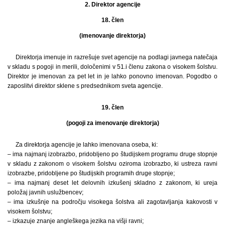
2. Direktor agencije
18. člen
(imenovanje direktorja)
Direktorja imenuje in razrešuje svet agencije na podlagi javnega natečaja
v skladu s pogoji in merili, določenimi v 51.i členu zakona o visokem šolstvu.
Direktor je imenovan za pet let in je lahko ponovno imenovan. Pogodbo o
zaposlitvi direktor sklene s predsednikom sveta agencije.
19. člen
(pogoji za imenovanje direktorja)
Za direktorja agencije je lahko imenovana oseba, ki:
– ima najmanj izobrazbo, pridobljeno po študijskem programu druge stopnje
v skladu z zakonom o visokem šolstvu oziroma izobrazbo, ki ustreza ravni
izobrazbe, pridobljene po študijskih programih druge stopnje;
– ima najmanj deset let delovnih izkušenj skladno z zakonom, ki ureja
položaj javnih uslužbencev;
– ima izkušnje na področju visokega šolstva ali zagotavljanja kakovosti v
visokem šolstvu;
– izkazuje znanje angleškega jezika na višji ravni;