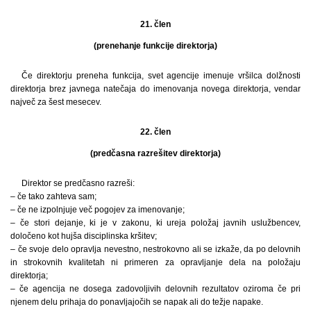
21. člen
(prenehanje funkcije direktorja)
Če direktorju preneha funkcija, svet agencije imenuje vršilca dolžnosti
direktorja brez javnega natečaja do imenovanja novega direktorja, vendar
največ za šest mesecev.
22. člen
(predčasna razrešitev direktorja)
Direktor se predčasno razreši:
– če tako zahteva sam;
– če ne izpolnjuje več pogojev za imenovanje;
– če stori dejanje, ki je v zakonu, ki ureja položaj javnih uslužbencev,
določeno kot hujša disciplinska kršitev;
– če svoje delo opravlja nevestno, nestrokovno ali se izkaže, da po delovnih
in strokovnih kvalitetah ni primeren za opravljanje dela na položaju
direktorja;
– če agencija ne dosega zadovoljivih delovnih rezultatov oziroma če pri
njenem delu prihaja do ponavljajočih se napak ali do težje napake.