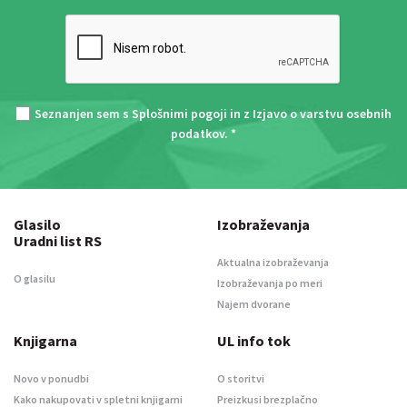
Seznanjen sem s
Splošnimi pogoji
in z
Izjavo o varstvu osebnih
podatkov
. *
Glasilo
Izobraževanja
Uradni list RS
Aktualna izobraževanja
O glasilu
Izobraževanja po meri
Najem dvorane
Knjigarna
UL info tok
Novo v ponudbi
O storitvi
Kako nakupovati v spletni knjigarni
Preizkusi brezplačno