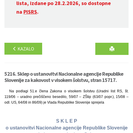
lista, izdane po 28.2.2026, so dostopne
na
PISRS
.
KAZALO
5216. Sklep o ustanovitvi Nacionalne agencije Republike
Slovenije za kakovost v visokem šolstvu, stran 15717.
Na podlagi 51.e člena Zakona o visokem šolstvu (Uradni list RS, št.
119/06 – uradno prečiščeno besedilo, 59/07 – ZŠtip (63/07 popr.), 15/08 –
odl. US, 64/08 in 86/09) je Vlada Republike Slovenije sprejela
S K L E P
o ustanovitvi Nacionalne agencije Republike Slovenije