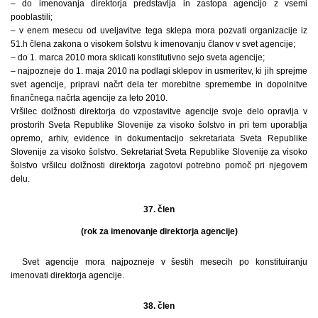
– do imenovanja direktorja predstavlja in zastopa agencijo z vsemi
pooblastili;
– v enem mesecu od uveljavitve tega sklepa mora pozvati organizacije iz
51.h člena zakona o visokem šolstvu k imenovanju članov v svet agencije;
– do 1. marca 2010 mora sklicati konstitutivno sejo sveta agencije;
– najpozneje do 1. maja 2010 na podlagi sklepov in usmeritev, ki jih sprejme
svet agencije, pripravi načrt dela ter morebitne spremembe in dopolnitve
finančnega načrta agencije za leto 2010.
Vršilec dolžnosti direktorja do vzpostavitve agencije svoje delo opravlja v
prostorih Sveta Republike Slovenije za visoko šolstvo in pri tem uporablja
opremo, arhiv, evidence in dokumentacijo sekretariata Sveta Republike
Slovenije za visoko šolstvo. Sekretariat Sveta Republike Slovenije za visoko
šolstvo vršilcu dolžnosti direktorja zagotovi potrebno pomoč pri njegovem
delu.
37. člen
(rok za imenovanje direktorja agencije)
Svet agencije mora najpozneje v šestih mesecih po konstituiranju
imenovati direktorja agencije.
38. člen