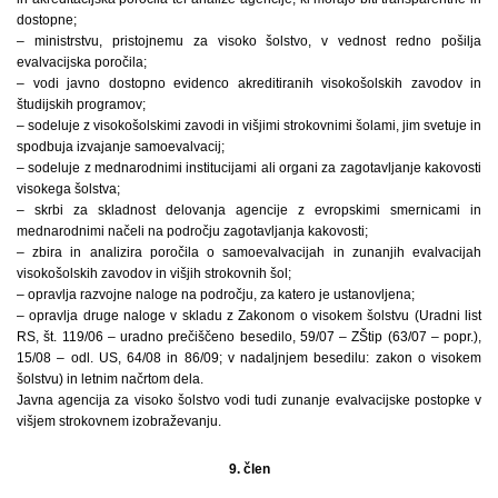
dostopne;
– ministrstvu, pristojnemu za visoko šolstvo, v vednost redno pošilja
evalvacijska poročila;
– vodi javno dostopno evidenco akreditiranih visokošolskih zavodov in
študijskih programov;
– sodeluje z visokošolskimi zavodi in višjimi strokovnimi šolami, jim svetuje in
spodbuja izvajanje samoevalvacij;
– sodeluje z mednarodnimi institucijami ali organi za zagotavljanje kakovosti
visokega šolstva;
– skrbi za skladnost delovanja agencije z evropskimi smernicami in
mednarodnimi načeli na področju zagotavljanja kakovosti;
– zbira in analizira poročila o samoevalvacijah in zunanjih evalvacijah
visokošolskih zavodov in višjih strokovnih šol;
– opravlja razvojne naloge na področju, za katero je ustanovljena;
– opravlja druge naloge v skladu z Zakonom o visokem šolstvu (Uradni list
RS, št. 119/06 – uradno prečiščeno besedilo, 59/07 – ZŠtip (63/07 – popr.),
15/08 – odl. US, 64/08 in 86/09; v nadaljnjem besedilu: zakon o visokem
šolstvu) in letnim načrtom dela.
Javna agencija za visoko šolstvo vodi tudi zunanje evalvacijske postopke v
višjem strokovnem izobraževanju.
9. člen