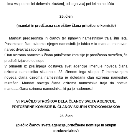
– ima vsaj deset let delovnih izkušenj, od tega vsaj pet let na sodišču.
25. člen
(mandat in predčasna razrešitev člana pritožbene komisije)
Mandat predsednika in članov ter njihovih namestnikov traja štiri leta.
Posamezen član oziroma njegov namestnik je lahko v ta mandat imenovan
največ dvakrat zaporedoma.
Član oziroma namestnik člana pritožbene komisije je predčasno razrešen, če
predloži izjavo o odstopu.
V primerih iz prejšnjega odstavka svet agencije imenuje novega člana
oziroma namestnika skladno s 23. členom tega sklepa. Z imenovanjem
novega člana oziroma namestnika je dotedanji član oziroma namestnik
razrešen. Mandat novega člana oziroma namestnika traja do poteka
mandata člana oziroma namestnika, ki ga je nadomestil.
VI. PLAČILO STROŠKOV DELA ČLANOV SVETA AGENCIJE,
PRITOŽBENE KOMISIJE IN ČLANOV SKUPIN STROKOVNJAKOV
26. člen
(plačilo članov sveta agencije, pritožbene komisije in skupin
strokovnjakov)