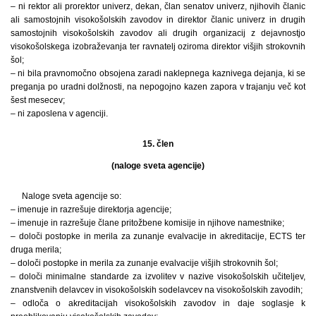
– ni rektor ali prorektor univerz, dekan, član senatov univerz, njihovih članic
ali samostojnih visokošolskih zavodov in direktor članic univerz in drugih
samostojnih visokošolskih zavodov ali drugih organizacij z dejavnostjo
visokošolskega izobraževanja ter ravnatelj oziroma direktor višjih strokovnih
šol;
– ni bila pravnomočno obsojena zaradi naklepnega kaznivega dejanja, ki se
preganja po uradni dolžnosti, na nepogojno kazen zapora v trajanju več kot
šest mesecev;
– ni zaposlena v agenciji.
15. člen
(naloge sveta agencije)
Naloge sveta agencije so:
– imenuje in razrešuje direktorja agencije;
– imenuje in razrešuje člane pritožbene komisije in njihove namestnike;
– določi postopke in merila za zunanje evalvacije in akreditacije, ECTS ter
druga merila;
– določi postopke in merila za zunanje evalvacije višjih strokovnih šol;
– določi minimalne standarde za izvolitev v nazive visokošolskih učiteljev,
znanstvenih delavcev in visokošolskih sodelavcev na visokošolskih zavodih;
– odloča o akreditacijah visokošolskih zavodov in daje soglasje k