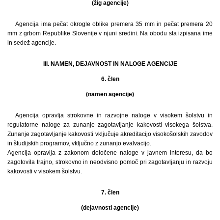
(žig agencije)
Agencija ima pečat okrogle oblike premera 35 mm in pečat premera 20
mm z grbom Republike Slovenije v njuni sredini. Na obodu sta izpisana ime
in sedež agencije.
III. NAMEN, DEJAVNOST IN NALOGE AGENCIJE
6. člen
(namen agencije)
Agencija opravlja strokovne in razvojne naloge v visokem šolstvu in
regulatorne naloge za zunanje zagotavljanje kakovosti visokega šolstva.
Zunanje zagotavljanje kakovosti vključuje akreditacijo visokošolskih zavodov
in študijskih programov, vključno z zunanjo evalvacijo.
Agencija opravlja z zakonom določene naloge v javnem interesu, da bo
zagotovila trajno, strokovno in neodvisno pomoč pri zagotavljanju in razvoju
kakovosti v visokem šolstvu.
7. člen
(dejavnosti agencije)