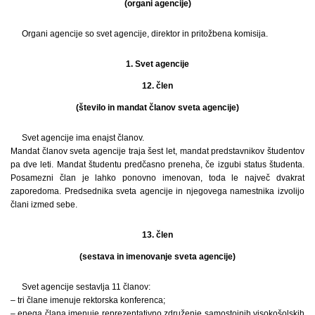
(organi agencije)
Organi agencije so svet agencije, direktor in pritožbena komisija.
1. Svet agencije
12. člen
(število in mandat članov sveta agencije)
Svet agencije ima enajst članov.
Mandat članov sveta agencije traja šest let, mandat predstavnikov študentov
pa dve leti. Mandat študentu predčasno preneha, če izgubi status študenta.
Posamezni član je lahko ponovno imenovan, toda le največ dvakrat
zaporedoma. Predsednika sveta agencije in njegovega namestnika izvolijo
člani izmed sebe.
13. člen
(sestava in imenovanje sveta agencije)
Svet agencije sestavlja 11 članov:
– tri člane imenuje rektorska konferenca;
– enega člana imenuje reprezentativno združenje samostojnih visokošolskih