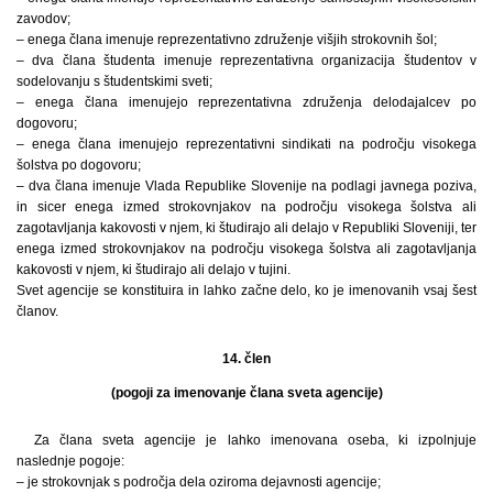
zavodov;
– enega člana imenuje reprezentativno združenje višjih strokovnih šol;
– dva člana študenta imenuje reprezentativna organizacija študentov v
sodelovanju s študentskimi sveti;
– enega člana imenujejo reprezentativna združenja delodajalcev po
dogovoru;
– enega člana imenujejo reprezentativni sindikati na področju visokega
šolstva po dogovoru;
– dva člana imenuje Vlada Republike Slovenije na podlagi javnega poziva,
in sicer enega izmed strokovnjakov na področju visokega šolstva ali
zagotavljanja kakovosti v njem, ki študirajo ali delajo v Republiki Sloveniji, ter
enega izmed strokovnjakov na področju visokega šolstva ali zagotavljanja
kakovosti v njem, ki študirajo ali delajo v tujini.
Svet agencije se konstituira in lahko začne delo, ko je imenovanih vsaj šest
članov.
14. člen
(pogoji za imenovanje člana sveta agencije)
Za člana sveta agencije je lahko imenovana oseba, ki izpolnjuje
naslednje pogoje:
– je strokovnjak s področja dela oziroma dejavnosti agencije;