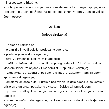
– ima vodstvene izkušnje;
– ni bil pravnomočno obsojen zaradi naklepnega kaznivega dejanja, ki se
preganja po uradni dolžnosti, na nepogojno kazen zapora v trajanju več kot
šest mesecev.
20. člen
(naloge direktorja)
Naloge direktorja so:
– organizira in vodi delo ter poslovanje agencije;
– predstavlja in zastopa agencijo;
– skrbi za izvajanje sklepov sveta agencije;
– pošilja splošne akte iz prve alinee petega odstavka 51.e člena zakona o
visokem šolstvu za objavo v Uradnem listu Republike Slovenije;
– zagotavlja, da agencija posluje v skladu z zakonom, tem sklepom in
splošnimi akti agencije;
– sprejema splošne akte, ki urejajo poslovanje in delo agencije, za katere ni
pristojen drug organ po zakonu o visokem šolstvu ali tem sklepom;
– pripravi predlog finančnega načrta agencije v sodelovanju s svetom
agencije;
– sprejme načrt dela agencije, za katero mora pridobiti soglasje sveta
agencije;