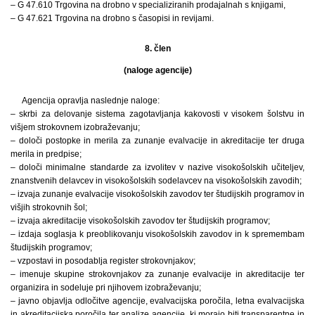
– G 47.610 Trgovina na drobno v specializiranih prodajalnah s knjigami,
– G 47.621 Trgovina na drobno s časopisi in revijami.
8. člen
(naloge agencije)
Agencija opravlja naslednje naloge:
– skrbi za delovanje sistema zagotavljanja kakovosti v visokem šolstvu in
višjem strokovnem izobraževanju;
– določi postopke in merila za zunanje evalvacije in akreditacije ter druga
merila in predpise;
– določi minimalne standarde za izvolitev v nazive visokošolskih učiteljev,
znanstvenih delavcev in visokošolskih sodelavcev na visokošolskih zavodih;
– izvaja zunanje evalvacije visokošolskih zavodov ter študijskih programov in
višjih strokovnih šol;
– izvaja akreditacije visokošolskih zavodov ter študijskih programov;
– izdaja soglasja k preoblikovanju visokošolskih zavodov in k spremembam
študijskih programov;
– vzpostavi in posodablja register strokovnjakov;
– imenuje skupine strokovnjakov za zunanje evalvacije in akreditacije ter
organizira in sodeluje pri njihovem izobraževanju;
– javno objavlja odločitve agencije, evalvacijska poročila, letna evalvacijska
in akreditacijska poročila ter analize agencije, ki morajo biti transparentne in