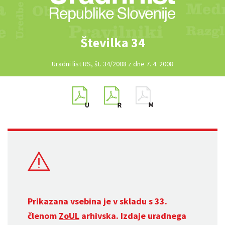
Številka 34
Uradni list RS, št. 34/2008 z dne 7. 4. 2008
Prikazana vsebina je v skladu s 33.
členom
ZoUL
arhivska. Izdaje uradnega