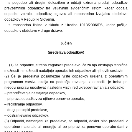
– s pogodbo ali drugim dokazilom o oddaji oziroma prodaji odpadkov
prevzemniku odpadkov ter veljavnim evidenčnim listom, kadar oddaja
odpadke zbiralcu odpadkov, trgovcu ali neposredno izvajalcu obdelave
odpadkov v Republiki Sloveniji,
– s transportno listino v skladu z Uredbo 1013/2006/ES, kadar pošilja
odpadke v obdelavo v druge države.
6. člen
(predelava odpadkov)
(1) Za odpadke je treba zagotoviti predelavo, če za njo obstajajo tehnične
možnosti in možnosti nadaljnje uporabe teh odpadkov ali njihovih sestavin.
(2) Če je predelava posamezne vrste odpadkov urejena z operativnim
programom varstva okolja na področju ravnanja z odpadki, je treba pri
njegovi pripravi upoštevati naslednji vrstni red ukrepov ravnanja z odpadki:
– preprečevanje nastajanja odpadkov,
– priprava odpadkov za njihovo ponovno uporabo,
– recikliranje odpadkov,
– drugi postopki predelave,
– odstranjevanje odpadkov.
(3) Odpadki, namenjeni za predelavo, so odpadki, dokler niso predelani v
uporabne materiale ali energijo ali po pripravi za ponovno uporabo dani v