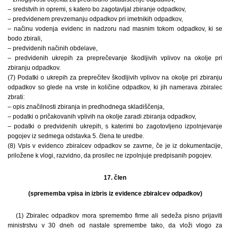
– sredstvih in opremi, s katero bo zagotavljal zbiranje odpadkov,
– predvidenem prevzemanju odpadkov pri imetnikih odpadkov,
– načinu vodenja evidenc in nadzoru nad masnim tokom odpadkov, ki se
bodo zbirali,
– predvidenih načinih obdelave,
– predvidenih ukrepih za preprečevanje škodljivih vplivov na okolje pri
zbiranju odpadkov.
(7) Podatki o ukrepih za preprečitev škodljivih vplivov na okolje pri zbiranju
odpadkov so glede na vrste in količine odpadkov, ki jih namerava zbiralec
zbrati:
– opis značilnosti zbiranja in predhodnega skladiščenja,
– podatki o pričakovanih vplivih na okolje zaradi zbiranja odpadkov,
– podatki o predvidenih ukrepih, s katerimi bo zagotovljeno izpolnjevanje
pogojev iz sedmega odstavka 5. člena te uredbe.
(8) Vpis v evidenco zbiralcev odpadkov se zavrne, če je iz dokumentacije,
priložene k vlogi, razvidno, da prosilec ne izpolnjuje predpisanih pogojev.
17. člen
(sprememba vpisa in izbris iz evidence zbiralcev odpadkov)
(1) Zbiralec odpadkov mora spremembo firme ali sedeža pisno prijaviti
ministrstvu v 30 dneh od nastale spremembe tako, da vloži vlogo za