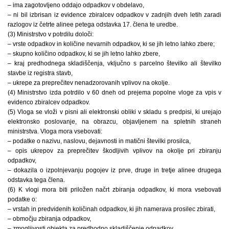
– ima zagotovljeno oddajo odpadkov v obdelavo,
– ni bil izbrisan iz evidence zbiralcev odpadkov v zadnjih dveh letih zaradi
razlogov iz četrte alinee petega odstavka 17. člena te uredbe.
(3) Ministrstvo v potrdilu določi:
– vrste odpadkov in količine nevarnih odpadkov, ki se jih letno lahko zbere;
– skupno količino odpadkov, ki se jih letno lahko zbere,
– kraj predhodnega skladiščenja, vključno s parcelno številko ali številko
stavbe iz registra stavb,
– ukrepe za preprečitev nenadzorovanih vplivov na okolje.
(4) Ministrstvo izda potrdilo v 60 dneh od prejema popolne vloge za vpis v
evidenco zbiralcev odpadkov.
(5) Vloga se vloži v pisni ali elektronski obliki v skladu s predpisi, ki urejajo
elektronsko poslovanje, na obrazcu, objavljenem na spletnih straneh
ministrstva. Vloga mora vsebovati:
– podatke o nazivu, naslovu, dejavnosti in matični številki prosilca,
– opis ukrepov za preprečitev škodljivih vplivov na okolje pri zbiranju
odpadkov,
– dokazila o izpolnjevanju pogojev iz prve, druge in tretje alinee drugega
odstavka tega člena.
(6) K vlogi mora biti priložen načrt zbiranja odpadkov, ki mora vsebovati
podatke o:
– vrstah in predvidenih količinah odpadkov, ki jih namerava prosilec zbirati,
– območju zbiranja odpadkov,
– zmogljivosti objekta za predhodno skladiščenje odpadkov,