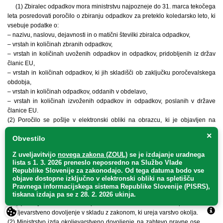
(1) Zbiralec odpadkov mora ministrstvu najpozneje do 31. marca tekočega
leta posredovati poročilo o zbiranju odpadkov za preteklo koledarsko leto, ki
vsebuje podatke o:
– nazivu, naslovu, dejavnosti in o matični številki zbiralca odpadkov,
– vrstah in količinah zbranih odpadkov,
– vrstah in količinah uvoženih odpadkov in odpadkov, pridobljenih iz držav
članic EU,
– vrstah in količinah odpadkov, ki jih skladišči ob zaključku poročevalskega
obdobja,
– vrstah in količinah odpadkov, oddanih v obdelavo,
– vrstah in količinah izvoženih odpadkov in odpadkov, poslanih v države
članice EU.
(2) Poročilo se pošlje v elektronski obliki na obrazcu, ki je objavljen na
spletnih straneh ministrstva.
×
Obvestilo
V. OBVEZNOSTI IZVAJALCA OBDELAVE ODPADKOV
Z uveljavitvijo
novega zakona (ZOUL)
se je
izdajanje uradnega
lista s 1. 3. 2026 preneslo
neposredno
na Službo Vlade
20. člen
Republike Slovenije za zakonodajo
. Od tega datuma bodo vse
objave dostopne izključno v elektronski obliki na spletišču
(okoljevarstveno dovoljenje)
Pravnega informacijskega sistema Republike Slovenije (PISRS),
tiskana izdaja pa se z 28. 2. 2026 ukinja.
(1) Izvajalec obdelave odpadkov mora za obdelavo odpadkov imeti
okoljevarstveno dovoljenje v skladu z zakonom, ki ureja varstvo okolja.
(2) Ministrstvo izda okoljevarstveno dovoljenje na zahtevo pravne osebe ali