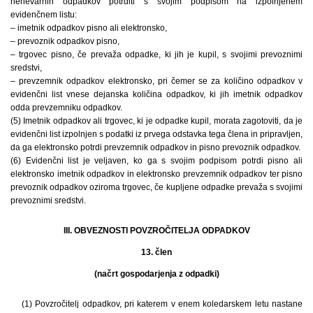
nenevarnih odpadkov potrditi s svojim podpisom na izpolnjenem
evidenčnem listu:
– imetnik odpadkov pisno ali elektronsko,
– prevoznik odpadkov pisno,
– trgovec pisno, če prevaža odpadke, ki jih je kupil, s svojimi prevoznimi
sredstvi,
– prevzemnik odpadkov elektronsko, pri čemer se za količino odpadkov v
evidenčni list vnese dejanska količina odpadkov, ki jih imetnik odpadkov
odda prevzemniku odpadkov.
(5) Imetnik odpadkov ali trgovec, ki je odpadke kupil, morata zagotoviti, da je
evidenčni list izpolnjen s podatki iz prvega odstavka tega člena in pripravljen,
da ga elektronsko potrdi prevzemnik odpadkov in pisno prevoznik odpadkov.
(6) Evidenčni list je veljaven, ko ga s svojim podpisom potrdi pisno ali
elektronsko imetnik odpadkov in elektronsko prevzemnik odpadkov ter pisno
prevoznik odpadkov oziroma trgovec, če kupljene odpadke prevaža s svojimi
prevoznimi sredstvi.
III. OBVEZNOSTI POVZROČITELJA ODPADKOV
13. člen
(načrt gospodarjenja z odpadki)
(1) Povzročitelj odpadkov, pri katerem v enem koledarskem letu nastane