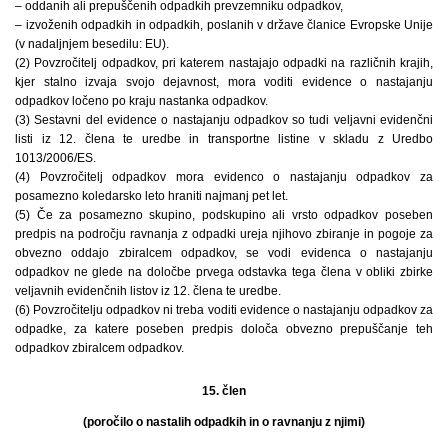
– oddanih ali prepuščenih odpadkih prevzemniku odpadkov,
– izvoženih odpadkih in odpadkih, poslanih v države članice Evropske Unije
(v nadaljnjem besedilu: EU).
(2) Povzročitelj odpadkov, pri katerem nastajajo odpadki na različnih krajih,
kjer stalno izvaja svojo dejavnost, mora voditi evidence o nastajanju
odpadkov ločeno po kraju nastanka odpadkov.
(3) Sestavni del evidence o nastajanju odpadkov so tudi veljavni evidenčni
listi iz 12. člena te uredbe in transportne listine v skladu z Uredbo
1013/2006/ES.
(4) Povzročitelj odpadkov mora evidenco o nastajanju odpadkov za
posamezno koledarsko leto hraniti najmanj pet let.
(5) Če za posamezno skupino, podskupino ali vrsto odpadkov poseben
predpis na področju ravnanja z odpadki ureja njihovo zbiranje in pogoje za
obvezno oddajo zbiralcem odpadkov, se vodi evidenca o nastajanju
odpadkov ne glede na določbe prvega odstavka tega člena v obliki zbirke
veljavnih evidenčnih listov iz 12. člena te uredbe.
(6) Povzročitelju odpadkov ni treba voditi evidence o nastajanju odpadkov za
odpadke, za katere poseben predpis določa obvezno prepuščanje teh
odpadkov zbiralcem odpadkov.
15. člen
(poročilo o nastalih odpadkih in o ravnanju z njimi)