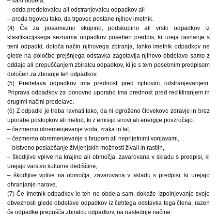
– sam obdela,
– odda predelovalcu ali odstranjevalcu odpadkov ali
– proda trgovcu tako, da trgovec postane njihov imetnik.
(4) Če za posamezno skupino, podskupino ali vrsto odpadkov iz
klasifikacijskega seznama odpadkov poseben predpis, ki ureja ravnanje s
temi odpadki, določa način njihovega zbiranja, lahko imetnik odpadkov ne
glede na določbo prejšnjega odstavka zagotavlja njihovo obdelavo samo z
oddajo ali prepuščanjem zbiralcu odpadkov, ki je s tem posebnim predpisom
določen za zbiranje teh odpadkov.
(5) Predelava odpadkov ima prednost pred njihovim odstranjevanjem.
Priprava odpadkov za ponovno uporabo ima prednost pred recikliranjem in
drugimi načini predelave.
(6) Z odpadki je treba ravnati tako, da ni ogroženo človekovo zdravje in brez
uporabe postopkov ali metod, ki z emisijo snovi ali energije povzročajo:
– čezmerno obremenjevanje voda, zraka in tal,
– čezmerno obremenjevanje s hrupom ali neprijetnimi vonjavami,
– bistveno poslabšanje življenjskih možnosti živali in rastlin,
– škodljive vplive na krajino ali območja, zavarovana v skladu s predpisi, ki
urejajo varstvo kulturne dediščine,
– škodljive vplive na območja, zavarovana v skladu s predpisi, ki urejajo
ohranjanje narave.
(7) Če imetnik odpadkov le-teh ne obdela sam, dokaže izpolnjevanje svoje
obveznosti glede obdelave odpadkov iz četrtega odstavka tega člena, razen
če odpadke prepušča zbiralcu odpadkov, na naslednje načine: