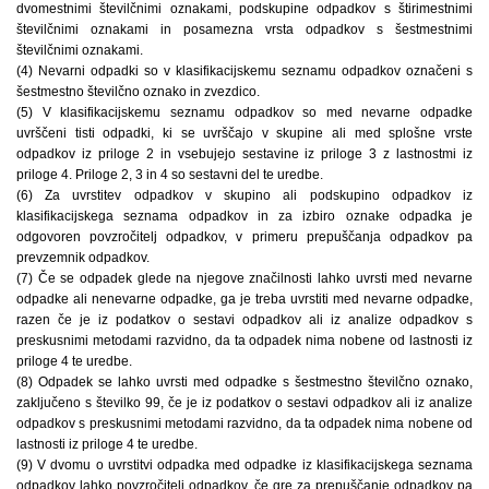
dvomestnimi številčnimi oznakami, podskupine odpadkov s štirimestnimi
številčnimi oznakami in posamezna vrsta odpadkov s šestmestnimi
številčnimi oznakami.
(4) Nevarni odpadki so v klasifikacijskemu seznamu odpadkov označeni s
šestmestno številčno oznako in zvezdico.
(5) V klasifikacijskemu seznamu odpadkov so med nevarne odpadke
uvrščeni tisti odpadki, ki se uvrščajo v skupine ali med splošne vrste
odpadkov iz priloge 2 in vsebujejo sestavine iz priloge 3 z lastnostmi iz
priloge 4. Priloge 2, 3 in 4 so sestavni del te uredbe.
(6) Za uvrstitev odpadkov v skupino ali podskupino odpadkov iz
klasifikacijskega seznama odpadkov in za izbiro oznake odpadka je
odgovoren povzročitelj odpadkov, v primeru prepuščanja odpadkov pa
prevzemnik odpadkov.
(7) Če se odpadek glede na njegove značilnosti lahko uvrsti med nevarne
odpadke ali nenevarne odpadke, ga je treba uvrstiti med nevarne odpadke,
razen če je iz podatkov o sestavi odpadkov ali iz analize odpadkov s
preskusnimi metodami razvidno, da ta odpadek nima nobene od lastnosti iz
priloge 4 te uredbe.
(8) Odpadek se lahko uvrsti med odpadke s šestmestno številčno oznako,
zaključeno s številko 99, če je iz podatkov o sestavi odpadkov ali iz analize
odpadkov s preskusnimi metodami razvidno, da ta odpadek nima nobene od
lastnosti iz priloge 4 te uredbe.
(9) V dvomu o uvrstitvi odpadka med odpadke iz klasifikacijskega seznama
odpadkov lahko povzročitelj odpadkov, če gre za prepuščanje odpadkov pa