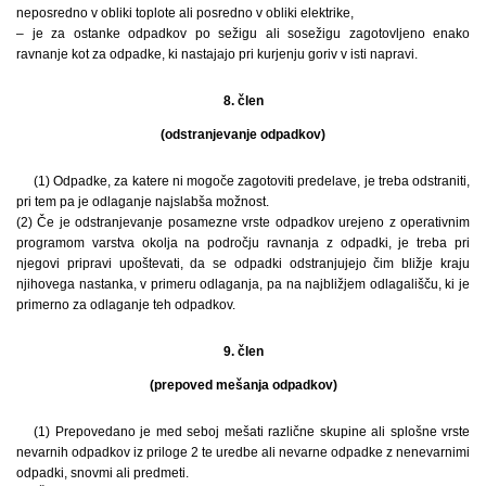
neposredno v obliki toplote ali posredno v obliki elektrike,
– je za ostanke odpadkov po sežigu ali sosežigu zagotovljeno enako
ravnanje kot za odpadke, ki nastajajo pri kurjenju goriv v isti napravi.
8. člen
(odstranjevanje odpadkov)
(1) Odpadke, za katere ni mogoče zagotoviti predelave, je treba odstraniti,
pri tem pa je odlaganje najslabša možnost.
(2) Če je odstranjevanje posamezne vrste odpadkov urejeno z operativnim
programom varstva okolja na področju ravnanja z odpadki, je treba pri
njegovi pripravi upoštevati, da se odpadki odstranjujejo čim bližje kraju
njihovega nastanka, v primeru odlaganja, pa na najbližjem odlagališču, ki je
primerno za odlaganje teh odpadkov.
9. člen
(prepoved mešanja odpadkov)
(1) Prepovedano je med seboj mešati različne skupine ali splošne vrste
nevarnih odpadkov iz priloge 2 te uredbe ali nevarne odpadke z nenevarnimi
odpadki, snovmi ali predmeti.