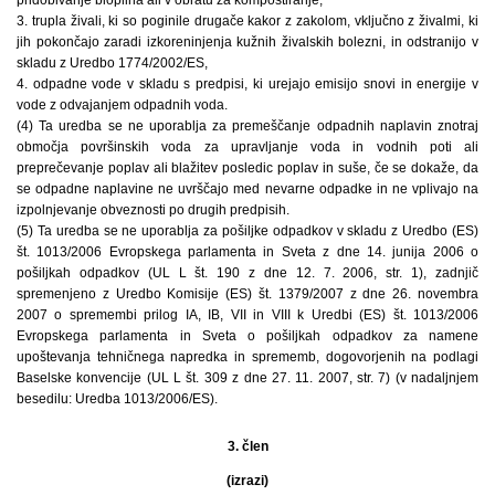
3. trupla živali, ki so poginile drugače kakor z zakolom, vključno z živalmi, ki
jih pokončajo zaradi izkoreninjenja kužnih živalskih bolezni, in odstranijo v
skladu z Uredbo 1774/2002/ES,
4. odpadne vode v skladu s predpisi, ki urejajo emisijo snovi in energije v
vode z odvajanjem odpadnih voda.
(4) Ta uredba se ne uporablja za premeščanje odpadnih naplavin znotraj
območja površinskih voda za upravljanje voda in vodnih poti ali
preprečevanje poplav ali blažitev posledic poplav in suše, če se dokaže, da
se odpadne naplavine ne uvrščajo med nevarne odpadke in ne vplivajo na
izpolnjevanje obveznosti po drugih predpisih.
(5) Ta uredba se ne uporablja za pošiljke odpadkov v skladu z Uredbo (ES)
št. 1013/2006 Evropskega parlamenta in Sveta z dne 14. junija 2006 o
pošiljkah odpadkov (UL L št. 190 z dne 12. 7. 2006, str. 1), zadnjič
spremenjeno z Uredbo Komisije (ES) št. 1379/2007 z dne 26. novembra
2007 o spremembi prilog IA, IB, VII in VIII k Uredbi (ES) št. 1013/2006
Evropskega parlamenta in Sveta o pošiljkah odpadkov za namene
upoštevanja tehničnega napredka in sprememb, dogovorjenih na podlagi
Baselske konvencije (UL L št. 309 z dne 27. 11. 2007, str. 7) (v nadaljnjem
besedilu: Uredba 1013/2006/ES).
3. člen
(izrazi)