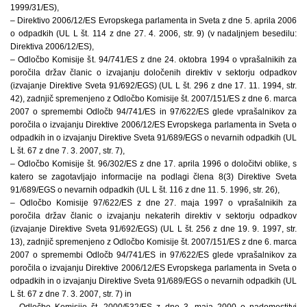
1999/31/ES),
– Direktivo 2006/12/ES Evropskega parlamenta in Sveta z dne 5. aprila 2006
o odpadkih (UL L št. 114 z dne 27. 4. 2006, str. 9) (v nadaljnjem besedilu:
Direktiva 2006/12/ES),
– Odločbo Komisije št. 94/741/ES z dne 24. oktobra 1994 o vprašalnikih za
poročila držav članic o izvajanju določenih direktiv v sektorju odpadkov
(izvajanje Direktive Sveta 91/692/EGS) (UL L št. 296 z dne 17. 11. 1994, str.
42), zadnjič spremenjeno z Odločbo Komisije št. 2007/151/ES z dne 6. marca
2007 o spremembi Odločb 94/741/ES in 97/622/ES glede vprašalnikov za
poročila o izvajanju Direktive 2006/12/ES Evropskega parlamenta in Sveta o
odpadkih in o izvajanju Direktive Sveta 91/689/EGS o nevarnih odpadkih (UL
L št. 67 z dne 7. 3. 2007, str. 7),
– Odločbo Komisije št. 96/302/ES z dne 17. aprila 1996 o določitvi oblike, s
katero se zagotavljajo informacije na podlagi člena 8(3) Direktive Sveta
91/689/EGS o nevarnih odpadkih (UL L št. 116 z dne 11. 5. 1996, str. 26),
– Odločbo Komisije 97/622/ES z dne 27. maja 1997 o vprašalnikih za
poročila držav članic o izvajanju nekaterih direktiv v sektorju odpadkov
(izvajanje Direktive Sveta 91/692/EGS) (UL L št. 256 z dne 19. 9. 1997, str.
13), zadnjič spremenjeno z Odločbo Komisije št. 2007/151/ES z dne 6. marca
2007 o spremembi Odločb 94/741/ES in 97/622/ES glede vprašalnikov za
poročila o izvajanju Direktive 2006/12/ES Evropskega parlamenta in Sveta o
odpadkih in o izvajanju Direktive Sveta 91/689/EGS o nevarnih odpadkih (UL
L št. 67 z dne 7. 3. 2007, str. 7) in
– Odločbo Komisije št. 2000/532/ES z dne 3. maja 2000 o nadomestitvi