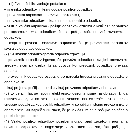
(1) Evidenčni list vsebuje podatke o:
– imetniku odpadkov in kraju oddaje pošiljke odpadkov,
– prevozniku odpadkov in prevoznem sredstvu,
– prevzemniku odpadkov in kraju prejema pošiljke odpadkov,
– vrsti in količini odpadkov v pošiljki odpadkov oziroma o količinah odpadkov
po posamezni vrsti odpadkov, če se pošilja sočasno več raznovrstnih
odpadkov,
– kraju in postopku obdelave odpadkov, če je prevzemnik odpadkov
izvajalec obdelave odpadkov.
(2) Če imetnik odpadkov proda odpadke trgovcu je:
– prevoznik odpadkov trgovec, če prevaža odpadke s svojimi prevoznimi
sredstvi, sicer pa oseba, ki za trgovca kot prevoznik odpadkov prevaža
odpadke,
– prevzemnik odpadkov oseba, ki po naročilu trgovca prevzame odpadke v
obdelavo, in
– kraj prejema pošiljke odpadkov kraj prevzema odpadkov v obdelavo.
(3) Evidenčni list se izpolni elektronsko oziroma pisno na obrazcu, ki ga
ministrstvo objavi na svojih spletnih straneh. Na evidenčni list se lahko
vnesejo podatki za več pošiljk odpadkov, ki so oddani istemu prevzemniku v
enem dnevu ali največ v 30 dneh, če je tak čas trajanja pošiljke določen s
posebnim predpisom.
(4) Vsako pošiljko odpadkov posebej morajo pred začetkom pošiljanja
nevarnih odpadkov in najpozneje v 30 dneh po zaključku pošiljanja