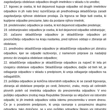
zagotavljanju obdelave odpadkov drugih imetnikov v skladu s to uredbo;
17. trgovec je oseba, ki kot dejavnost kupuje odpadke od drugih imetnikov
odpadkov in jih nato brez razvrščanja ali predhodnega skladiščenja zaradi
zagotavljanja njihove obdelave prodaja. Za trgovca se šteje tudi oseba, ki
kupljene odpadke prevzame, tako da postane njihov imetnik;
18. predelovalec odpadkov je oseba, ki kot dejavnost odpadke predeluje;
19. odstranjevalec odpadkov je oseba, ki kot dejavnost odpadke odstranjuje;
20. začasno skladiščenje odpadkov je skladiščenje odpadkov pri
povzročitelju odpadkov na kraju nastanka, pred njihovo oddajo v zbiranje ali
obdelavo;
21. predhodno skladiščenje odpadkov je skladiščenje odpadkov pri zbiralcu
odpadkov, kjer se odpadki raztovorijo, z namenom priprave za nadaljnji
prevoz do izvajalca obdelave odpadkov;
22. skladiščenje odpadkov je skladiščenje odpadkov za največ tri leta pri
izvajalcu obdelave odpadkov. Skladiščenje odpadkov, daljše od treh let, je
odlaganje odpadkov v skladu s predpisom, ki ureja odlaganje odpadkov na
odlagališčih;
23. pošiljka odpadkov je količina istovrstnih odpadkov, ki se zaradi trgovanja,
zbiranja ali obdelave prepelje po cesti, železnici, zraku, morju ali celinskih
plovnih poteh od imetnika odpadkov do prevzemnika odpadkov. V eno
pošiljko odpadkov znotraj meja Republike Slovenije so vključeni vsi istovrstni
odpadki, ki jih imetnik odpadkov odda istemu prevzemniku v enem dnevu.
Če je s posebnim predpisom, ki ureja ravnanje s posamezno skupino
odpadkov, tako določeno, se v eno pošiljko odpadkov štejejo vsi istovrstni