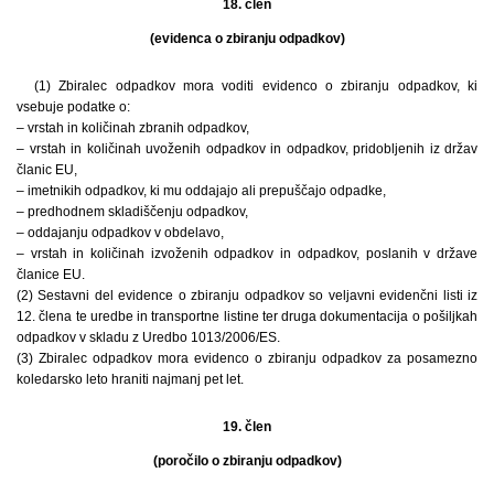
18. člen
(evidenca o zbiranju odpadkov)
(1) Zbiralec odpadkov mora voditi evidenco o zbiranju odpadkov, ki
vsebuje podatke o:
– vrstah in količinah zbranih odpadkov,
– vrstah in količinah uvoženih odpadkov in odpadkov, pridobljenih iz držav
članic EU,
– imetnikih odpadkov, ki mu oddajajo ali prepuščajo odpadke,
– predhodnem skladiščenju odpadkov,
– oddajanju odpadkov v obdelavo,
– vrstah in količinah izvoženih odpadkov in odpadkov, poslanih v države
članice EU.
(2) Sestavni del evidence o zbiranju odpadkov so veljavni evidenčni listi iz
12. člena te uredbe in transportne listine ter druga dokumentacija o pošiljkah
odpadkov v skladu z Uredbo 1013/2006/ES.
(3) Zbiralec odpadkov mora evidenco o zbiranju odpadkov za posamezno
koledarsko leto hraniti najmanj pet let.
19. člen
(poročilo o zbiranju odpadkov)