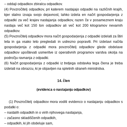
– oddaji odpadkov zbiralcu odpadkov.
(4) Povzročitelj odpadkov, pri katerem nastajajo odpadki na različnih krajih,
kjer stalno izvaja svojo dejavnost, lahko izdela en načrt gospodarjenja z
odpadki za več krajev nastajanja odpadkov, razen če v posameznem kraju
nastaja več kot 150 ton odpadkov ali več kot 200 kilogramov nevarnih
odpadkov.
(5) Povzročitelj odpadkov mora načrt gospodarjenja z odpadki izdelati za štiri
leta in ga vsako leto pregledati in ustrezno popraviti. Pri izdelavi načrta
gospodarjenja z odpadki mora povzročitelj odpadkov glede obdelave
odpadkov upoštevati usmeritve iz operativnih programov varstva okolja na
področju ravnanja z odpadki.
(6) Načrt gospodarjenja z odpadki iz tretjega odstavka tega člena je treba
izdelati na obrazcu, ki je objavljen na spletnih straneh ministrstva.
14. člen
(evidenca o nastajanju odpadkov)
(1) Povzročitelj odpadkov mora voditi evidenco o nastajanju odpadkov s
podatki o:
– nastalih odpadkih in o virih njihovega nastajanja,
– začasno skladiščenih odpadkih,
– odpadkih, ki jih obdeluje sam,