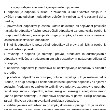
Izrazi, uporabljeni v tej uredbi, imajo naslednji pomen:
1. odpadek je odpadek v skladu z zakonom, ki ureja varstvo okolja in je
uvrščen v eno od skupin odpadkov, določenih v prilogi 1, ki je sestavni del te
uredbe;
2. povzročitelj odpadkov je oseba, katere delovanje ali dejavnost povzroča
nastajanje odpadkov (izvirni povzročitelj odpadkov) oziroma vsaka oseba, ki
izvaja predobdelavo, mešanje ali druge postopke, s katerimi se spremenijo
lastnosti ali sestava teh odpadkov;
3. imetnik odpadkov je povzročitelj odpadkov ali pravna ali fizična oseba, ki
ima odpadke v posesti;
4. ravnanje z odpadki je zbiranje, prevoz, predelava in odstranjevanje
odpadkov, vključno z nadzorovanjem teh postopkov in nadzorom odlagališč
po zaprtju;
5. obdelava odpadkov je predelava ali odstranjevanje odpadkov v skladu s
to uredbo;
6. predelava odpadkov so postopki, določeni v prilogi 5, ki je sestavni del te
uredbe, in drugi postopki z namenom koristne uporabe odpadkov ali njihovih
sestavin. Predelava odpadkov je tudi njihova priprava za ponovno uporabo,
recikliranje snovi v odpadkih, njihov sežig ali sosežig z energetsko izrabo
(kot na primer sortiranje) in predelava odpadkov v gorivo. Sežig odpadkov
zaradi njihovega odstranjevanja ni predelava odpadkov;
7. odstranjevanje odpadkov so postopki, določeni v prilogi 6, ki je sestavni
del te uredbe, in vsi drugi postopki priprave za odstranjevanje odpadkov,