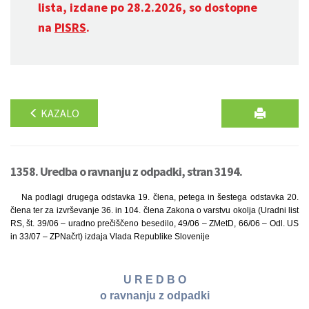
lista, izdane po 28.2.2026, so dostopne
na
PISRS
.
KAZALO
1358. Uredba o ravnanju z odpadki, stran 3194.
Na podlagi drugega odstavka 19. člena, petega in šestega odstavka 20.
člena ter za izvrševanje 36. in 104. člena Zakona o varstvu okolja (Uradni list
RS, št. 39/06 – uradno prečiščeno besedilo, 49/06 – ZMetD, 66/06 – Odl. US
in 33/07 – ZPNačrt) izdaja Vlada Republike Slovenije
U R E D B O
o ravnanju z odpadki