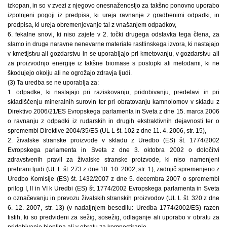
izkopan, in so v zvezi z njegovo onesnaženostjo za takšno ponovno uporabo
izpolnjeni pogoji iz predpisa, ki ureja ravnanje z gradbenimi odpadki, in
predpisa, ki ureja obremenjevanje tal z vnašanjem odpadkov,
6. fekalne snovi, ki niso zajete v 2. točki drugega odstavka tega člena, za
slamo in druge naravne nenevarne materiale rastlinskega izvora, ki nastajajo
v kmetijstvu ali gozdarstvu in se uporabljajo pri kmetovanju, v gozdarstvu ali
za proizvodnjo energije iz takšne biomase s postopki ali metodami, ki ne
škodujejo okolju ali ne ogrožajo zdravja ljudi.
(3) Ta uredba se ne uporablja za:
1. odpadke, ki nastajajo pri raziskovanju, pridobivanju, predelavi in pri
skladiščenju mineralnih surovin ter pri obratovanju kamnolomov v skladu z
Direktivo 2006/21/ES Evropskega parlamenta in Sveta z dne 15. marca 2006
o ravnanju z odpadki iz rudarskih in drugih ekstraktivnih dejavnosti ter o
spremembi Direktive 2004/35/ES (UL L št. 102 z dne 11. 4. 2006, str. 15),
2. živalske stranske proizvode v skladu z Uredbo (ES) št. 1774/2002
Evropskega parlamenta in Sveta z dne 3. oktobra 2002 o določitvi
zdravstvenih pravil za živalske stranske proizvode, ki niso namenjeni
prehrani ljudi (UL L št. 273 z dne 10. 10. 2002, str. 1), zadnjič spremenjeno z
Uredbo Komisije (ES) št. 1432/2007 z dne 5. decembra 2007 o spremembi
prilog I, II in VI k Uredbi (ES) št. 1774/2002 Evropskega parlamenta in Sveta
o označevanju in prevozu živalskih stranskih proizvodov (UL L št. 320 z dne
6. 12. 2007, str. 13) (v nadaljnjem besedilu: Uredba 1774/2002/ES) razen
tistih, ki so predvideni za sežig, sosežig, odlaganje ali uporabo v obratu za
pridobivanje bioplina ali v obratu za kompostiranje,