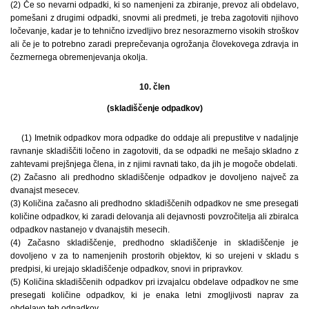
(2) Če so nevarni odpadki, ki so namenjeni za zbiranje, prevoz ali obdelavo,
pomešani z drugimi odpadki, snovmi ali predmeti, je treba zagotoviti njihovo
ločevanje, kadar je to tehnično izvedljivo brez nesorazmerno visokih stroškov
ali če je to potrebno zaradi preprečevanja ogrožanja človekovega zdravja in
čezmernega obremenjevanja okolja.
10. člen
(skladiščenje odpadkov)
(1) Imetnik odpadkov mora odpadke do oddaje ali prepustitve v nadaljnje
ravnanje skladiščiti ločeno in zagotoviti, da se odpadki ne mešajo skladno z
zahtevami prejšnjega člena, in z njimi ravnati tako, da jih je mogoče obdelati.
(2) Začasno ali predhodno skladiščenje odpadkov je dovoljeno največ za
dvanajst mesecev.
(3) Količina začasno ali predhodno skladiščenih odpadkov ne sme presegati
količine odpadkov, ki zaradi delovanja ali dejavnosti povzročitelja ali zbiralca
odpadkov nastanejo v dvanajstih mesecih.
(4) Začasno skladiščenje, predhodno skladiščenje in skladiščenje je
dovoljeno v za to namenjenih prostorih objektov, ki so urejeni v skladu s
predpisi, ki urejajo skladiščenje odpadkov, snovi in pripravkov.
(5) Količina skladiščenih odpadkov pri izvajalcu obdelave odpadkov ne sme
presegati količine odpadkov, ki je enaka letni zmogljivosti naprav za
obdelavo teh odpadkov.