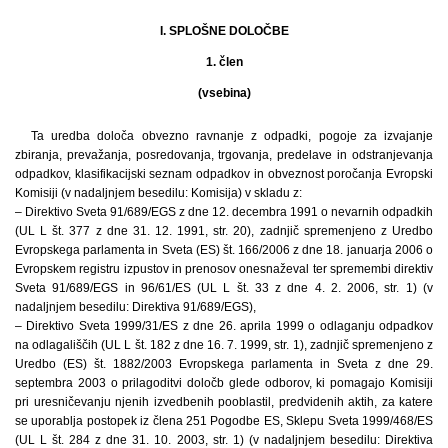
I. SPLOŠNE DOLOČBE
1. člen
(vsebina)
Ta uredba določa obvezno ravnanje z odpadki, pogoje za izvajanje
zbiranja, prevažanja, posredovanja, trgovanja, predelave in odstranjevanja
odpadkov, klasifikacijski seznam odpadkov in obveznost poročanja Evropski
Komisiji (v nadaljnjem besedilu: Komisija) v skladu z:
– Direktivo Sveta 91/689/EGS z dne 12. decembra 1991 o nevarnih odpadkih
(UL L št. 377 z dne 31. 12. 1991, str. 20), zadnjič spremenjeno z Uredbo
Evropskega parlamenta in Sveta (ES) št. 166/2006 z dne 18. januarja 2006 o
Evropskem registru izpustov in prenosov onesnaževal ter spremembi direktiv
Sveta 91/689/EGS in 96/61/ES (UL L št. 33 z dne 4. 2. 2006, str. 1) (v
nadaljnjem besedilu: Direktiva 91/689/EGS),
– Direktivo Sveta 1999/31/ES z dne 26. aprila 1999 o odlaganju odpadkov
na odlagališčih (UL L št. 182 z dne 16. 7. 1999, str. 1), zadnjič spremenjeno z
Uredbo (ES) št. 1882/2003 Evropskega parlamenta in Sveta z dne 29.
septembra 2003 o prilagoditvi določb glede odborov, ki pomagajo Komisiji
pri uresničevanju njenih izvedbenih pooblastil, predvidenih aktih, za katere
se uporablja postopek iz člena 251 Pogodbe ES, Sklepu Sveta 1999/468/ES
(UL L št. 284 z dne 31. 10. 2003, str. 1) (v nadaljnjem besedilu: Direktiva