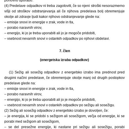
ponovno uporabo.
(4) Predelave odpadkov ni treba zagotoviti, če so njeni stroški nesorazmerno
višji od stroškov odstranjevanja ali če njihova predelava bolj obremenjuje
okolje ali zdravje ljudi kakor njihovo odstranjevanje glede na:
– emisije snovi in energije v zrak, vode in tla,
– porabo naravnih virov,
– energijo, ki jo je treba uporabiti ali jo je mogoče pridobiti,
– vsebnost nevarnih snovi v ostankih odpadkov po njihovi obdelavi.
7. člen
(energetska izraba odpadkov)
(1) Sežig ali sosežig odpadkov z energetsko izrabo ima prednost pred
drugimi načini predelave, če obremenjuje okolje manj od drugih postopkov
predelave glede na:
– emisije snovi in energije v zrak, vode in tla,
– porabo naravnih virov,
– energijo, ki jo je treba uporabiti ali jo je mogoče pridobiti,
– vsebnost nevarnih snovi v ostankih odpadkov po sežigu ali sosežigu.
(2) Sežig ali sosežig odpadkov z energetsko izrabo je dovoljen, če:
– je energija, ki se pridobi s sežigom ali sosežigom, večja od energije, ki se
porabi med sežigom ali sosežigom,
– se del presežne energije, ki nastane pri sežigu ali sosežigu, porabi