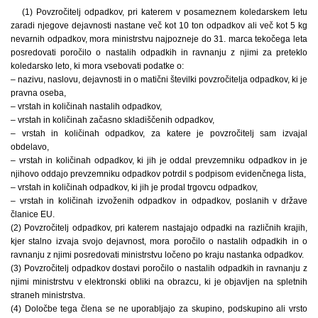
(1) Povzročitelj odpadkov, pri katerem v posameznem koledarskem letu
zaradi njegove dejavnosti nastane več kot 10 ton odpadkov ali več kot 5 kg
nevarnih odpadkov, mora ministrstvu najpozneje do 31. marca tekočega leta
posredovati poročilo o nastalih odpadkih in ravnanju z njimi za preteklo
koledarsko leto, ki mora vsebovati podatke o:
– nazivu, naslovu, dejavnosti in o matični številki povzročitelja odpadkov, ki je
pravna oseba,
– vrstah in količinah nastalih odpadkov,
– vrstah in količinah začasno skladiščenih odpadkov,
– vrstah in količinah odpadkov, za katere je povzročitelj sam izvajal
obdelavo,
– vrstah in količinah odpadkov, ki jih je oddal prevzemniku odpadkov in je
njihovo oddajo prevzemniku odpadkov potrdil s podpisom evidenčnega lista,
– vrstah in količinah odpadkov, ki jih je prodal trgovcu odpadkov,
– vrstah in količinah izvoženih odpadkov in odpadkov, poslanih v države
članice EU.
(2) Povzročitelj odpadkov, pri katerem nastajajo odpadki na različnih krajih,
kjer stalno izvaja svojo dejavnost, mora poročilo o nastalih odpadkih in o
ravnanju z njimi posredovati ministrstvu ločeno po kraju nastanka odpadkov.
(3) Povzročitelj odpadkov dostavi poročilo o nastalih odpadkih in ravnanju z
njimi ministrstvu v elektronski obliki na obrazcu, ki je objavljen na spletnih
straneh ministrstva.
(4) Določbe tega člena se ne uporabljajo za skupino, podskupino ali vrsto