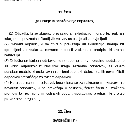
11. člen
(pakiranje in označevanje odpadkov)
(1) Odpadki, ki se zbirajo, prevažajo ali skladiščijo, morajo biti pakirani
tako, da ne povzročajo škodljivih vplivov na okolje ali zdravje ljudi.
(2) Nevarni odpadki, ki se zbirajo, prevažajo ali skladiščijo, morajo biti
opremljeni z oznako za nevarne lastnosti v skladu s predpisi, ki urejajo
kemikalije.
(3) Določba prejšnjega odstavka se ne uporabljajo za skupino, podskupino
ali vrsto odpadkov iz klasifikacijskega seznama odpadkov, za katero
poseben predpis, ki ureja ravnanje s temi odpadki, določa, da jih povzročitelji
odpadkov prepuščajo zbiralcem odpadkov.
(4) Ne glede na drugi odstavek tega člena se za pakiranje in označevanje
nevarnih odpadkov, ki se prevažajo v cestnem, železniškem ali zračnem
prometu ter po morju in celinskih vodah, uporabljajo predpisi, ki urejajo
prevoz nevarnega blaga.
12. člen
(evidenčni list)