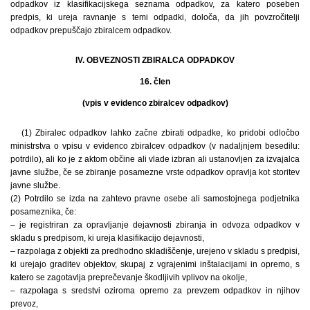
odpadkov iz klasifikacijskega seznama odpadkov, za katero poseben
predpis, ki ureja ravnanje s temi odpadki, določa, da jih povzročitelji
odpadkov prepuščajo zbiralcem odpadkov.
IV. OBVEZNOSTI ZBIRALCA ODPADKOV
16. člen
(vpis v evidenco zbiralcev odpadkov)
(1) Zbiralec odpadkov lahko začne zbirati odpadke, ko pridobi odločbo
ministrstva o vpisu v evidenco zbiralcev odpadkov (v nadaljnjem besedilu:
potrdilo), ali ko je z aktom občine ali vlade izbran ali ustanovljen za izvajalca
javne službe, če se zbiranje posamezne vrste odpadkov opravlja kot storitev
javne službe.
(2) Potrdilo se izda na zahtevo pravne osebe ali samostojnega podjetnika
posameznika, če:
– je registriran za opravljanje dejavnosti zbiranja in odvoza odpadkov v
skladu s predpisom, ki ureja klasifikacijo dejavnosti,
– razpolaga z objekti za predhodno skladiščenje, urejeno v skladu s predpisi,
ki urejajo graditev objektov, skupaj z vgrajenimi inštalacijami in opremo, s
katero se zagotavlja preprečevanje škodljivih vplivov na okolje,
– razpolaga s sredstvi oziroma opremo za prevzem odpadkov in njihov
prevoz,