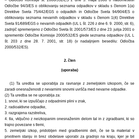
Odločbe 94/3/ES o oblikovanju seznama odpadkov v skladu s členom 1(a)
Direktive Sveta 75/442/EGS o odpadkih in Odločbe Sveta 94/904/ES o
oblikovanju seznama nevarnih odpadkov v skladu s členom 1(4) Direktive
Sveta 91/689/EGS o nevarnih odpadkih (UL L št. 226 z dne 6. 9. 2000, str. 6),
zadnjič spremenjeno z Odločbo Sveta št. 2001/573/ES z dne 23. julija 2001 o
spremembi Odločbe Komisije 2000/532/ES glede seznama odpadkov (UL L
št. 203 z dne 28. 7. 2001, str. 18) (v nadaljnjem besedilu: Odločba
2000/532/ES).
2. člen
(uporaba)
(1) Ta uredba se uporablja za ravnanje z zemeljskim izkopom, če se
zaradi onesnaženosti z nevarnimi snovmi uvršča med nevarne odpadke.
(2) Ta uredba se ne uporablja za:
1. snovi, ki se izpuščajo z odpadnimi plini v zrak,
2. radioaktivne odpadke,
3. razgrajena razstreliva,
4. tla, vključno z neizkopanim onesnaženim delom tal in z zgradbami, ki so
trajno povezane s tlemi,
5. zemeljski izkop, pridobljen med gradbenimi deli, če se ta material v
prvotnem stanju in brez obdelave uporabi za gradnjo na kraju, kjer je bil