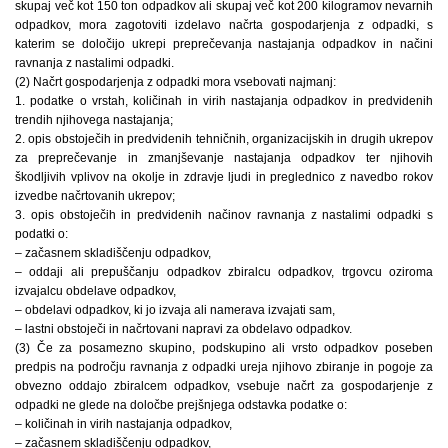
skupaj več kot 150 ton odpadkov ali skupaj več kot 200 kilogramov nevarnih
odpadkov, mora zagotoviti izdelavo načrta gospodarjenja z odpadki, s
katerim se določijo ukrepi preprečevanja nastajanja odpadkov in načini
ravnanja z nastalimi odpadki.
(2) Načrt gospodarjenja z odpadki mora vsebovati najmanj:
1. podatke o vrstah, količinah in virih nastajanja odpadkov in predvidenih
trendih njihovega nastajanja;
2. opis obstoječih in predvidenih tehničnih, organizacijskih in drugih ukrepov
za preprečevanje in zmanjševanje nastajanja odpadkov ter njihovih
škodljivih vplivov na okolje in zdravje ljudi in preglednico z navedbo rokov
izvedbe načrtovanih ukrepov;
3. opis obstoječih in predvidenih načinov ravnanja z nastalimi odpadki s
podatki o:
– začasnem skladiščenju odpadkov,
– oddaji ali prepuščanju odpadkov zbiralcu odpadkov, trgovcu oziroma
izvajalcu obdelave odpadkov,
– obdelavi odpadkov, ki jo izvaja ali namerava izvajati sam,
– lastni obstoječi in načrtovani napravi za obdelavo odpadkov.
(3) Če za posamezno skupino, podskupino ali vrsto odpadkov poseben
predpis na področju ravnanja z odpadki ureja njihovo zbiranje in pogoje za
obvezno oddajo zbiralcem odpadkov, vsebuje načrt za gospodarjenje z
odpadki ne glede na določbe prejšnjega odstavka podatke o:
– količinah in virih nastajanja odpadkov,
– začasnem skladiščenju odpadkov,