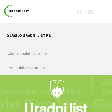
G
LASILO URADNI LIST RS
Glasilo Uradni list RS
Preklic dokumentov