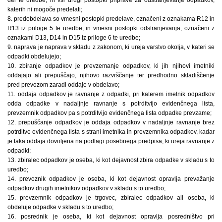
katerih ni mogoče predelati;
8. predobdelava so vmesni postopki predelave, označeni z oznakama R12 in
R13 iz priloge 5 te uredbe, in vmesni postopki odstranjevanja, označeni z
oznakami D13, D14 in D15 iz priloge 6 te uredbe;
9. naprava je naprava v skladu z zakonom, ki ureja varstvo okolja, v kateri se
odpadki obdelujejo;
10. zbiranje odpadkov je prevzemanje odpadkov, ki jih njihovi imetniki
oddajajo ali prepuščajo, njihovo razvrščanje ter predhodno skladiščenje
pred prevozom zaradi oddaje v obdelavo;
11. oddaja odpadkov je ravnanje z odpadki, pri katerem imetnik odpadkov
odda odpadke v nadaljnje ravnanje s potrditvijo evidenčnega lista,
prevzemnik odpadkov pa s potrditvijo evidenčnega lista odpadke prevzame;
12. prepuščanje odpadkov je oddaja odpadkov v nadaljnje ravnanje brez
potrditve evidenčnega lista s strani imetnika in prevzemnika odpadkov, kadar
je taka oddaja dovoljena na podlagi posebnega predpisa, ki ureja ravnanje z
odpadki;
13. zbiralec odpadkov je oseba, ki kot dejavnost zbira odpadke v skladu s to
uredbo;
14. prevoznik odpadkov je oseba, ki kot dejavnost opravlja prevažanje
odpadkov drugih imetnikov odpadkov v skladu s to uredbo;
15. prevzemnik odpadkov je trgovec, zbiralec odpadkov ali oseba, ki
obdeluje odpadke v skladu s to uredbo;
16. posrednik je oseba, ki kot dejavnost opravlja posredništvo pri