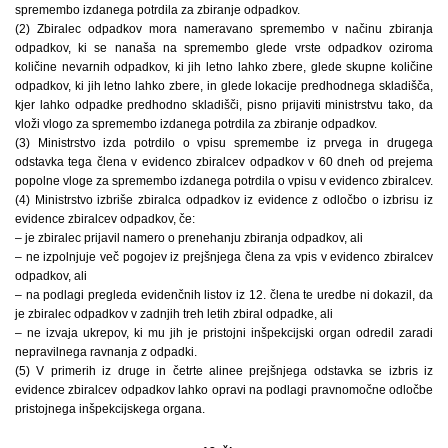
spremembo izdanega potrdila za zbiranje odpadkov.
(2) Zbiralec odpadkov mora nameravano spremembo v načinu zbiranja
odpadkov, ki se nanaša na spremembo glede vrste odpadkov oziroma
količine nevarnih odpadkov, ki jih letno lahko zbere, glede skupne količine
odpadkov, ki jih letno lahko zbere, in glede lokacije predhodnega skladišča,
kjer lahko odpadke predhodno skladišči, pisno prijaviti ministrstvu tako, da
vloži vlogo za spremembo izdanega potrdila za zbiranje odpadkov.
(3) Ministrstvo izda potrdilo o vpisu spremembe iz prvega in drugega
odstavka tega člena v evidenco zbiralcev odpadkov v 60 dneh od prejema
popolne vloge za spremembo izdanega potrdila o vpisu v evidenco zbiralcev.
(4) Ministrstvo izbriše zbiralca odpadkov iz evidence z odločbo o izbrisu iz
evidence zbiralcev odpadkov, če:
– je zbiralec prijavil namero o prenehanju zbiranja odpadkov, ali
– ne izpolnjuje več pogojev iz prejšnjega člena za vpis v evidenco zbiralcev
odpadkov, ali
– na podlagi pregleda evidenčnih listov iz 12. člena te uredbe ni dokazil, da
je zbiralec odpadkov v zadnjih treh letih zbiral odpadke, ali
– ne izvaja ukrepov, ki mu jih je pristojni inšpekcijski organ odredil zaradi
nepravilnega ravnanja z odpadki.
(5) V primerih iz druge in četrte alinee prejšnjega odstavka se izbris iz
evidence zbiralcev odpadkov lahko opravi na podlagi pravnomočne odločbe
pristojnega inšpekcijskega organa.