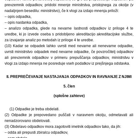
prevzemnik odpadkov, pridobi mnenje ministrstva, pristojnega za okolje (v
nadaljnjem besedilu: ministrstvo), če k vlogi za izdajo mnenja priloži:
– opis odpadka,
– opis nastanka odpadka,
– analizo odpadka, glede na nevarne lastnosti odpadkov iz priloge 4 te
uredbe, ki jo izvede oseba s pridobljeno akreditacijo akreditacijske službe,
za izvajanje analiz po metodah iz priloge 4 te uredbe.
(10) Kadar se odpadek lahko uvrsti med nevarne ali nenevarne odpadke,
uvrsti ministrstvo odpadek med nevarne odpadke, če povzročitelj odpadkov
ali prevzemnik odpadkov v primeru prepuščanja odpadkov, ministrstvu v
vlogi za izdajo mnenja ne posreduje vseh podatkov iz prejšnjega odstavka.
II. PREPREČEVANJE NASTAJANJA ODPADKOV IN RAVNANJE Z NJIMI
5. člen
(splošne zahteve)
(1) Odpadke je treba obdelati.
(2) Odpadke je prepovedano puščati v naravnem okolju, odmetavati ali
nenadzorovano obdelovati.
(3) Obdelavo odpadkov mora zagotoviti imetnik odpadkov tako, da jih:
– odda ali prepusti zbiralcu odpadkov,