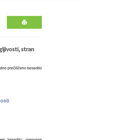
jivosti, stran
radno prečiščeno besedilo
osti
jem besedilu: prenosne