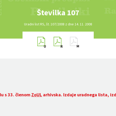
Številka 107
Uradni list RS, št. 107/2008 z dne 14. 11. 2008
du s 33. členom
ZoUL
arhivska. Izdaje uradnega lista, iz