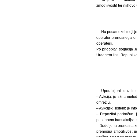
zmogljivosti) ter njihovo
Na posamezni meji je d
operater prenosnega omr
operaterji.
Po pridobitvi soglasja 
Uradnem listu Republike
Uporabljeni izrazi in
– Avkcija: je tržna meto
omrežju.
– Avkcijski sistem: je inf
– Depozitni podračun: 
posebnem transakcijskem
– Dodeljena prenosna zmo
prenosna zmogljivost u