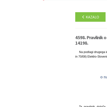
KAZALO
4598. Pravilnik o
14198.
Na podlagi drugega in
in 70/08) Elektro-Sloven
o n
Ta pravilnik določa