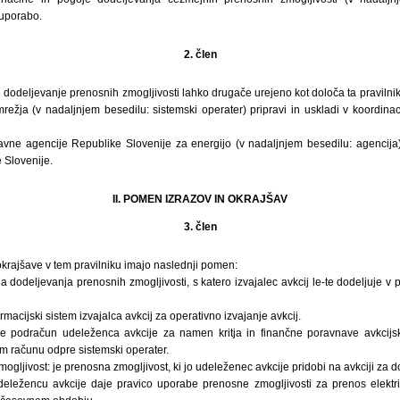
 uporabo.
2. člen
odeljevanje prenosnih zmogljivosti lahko drugače urejeno kot določa ta pravilnik, s
ežja (v nadaljnjem besedilu: sistemski operater) pripravi in uskladi v koordinaci
Javne agencije Republike Slovenije za energijo (v nadaljnjem besedilu: agencija) 
 Slovenije.
II. POMEN IZRAZOV IN OKRAJŠAV
3. člen
 okrajšave v tem pravilniku imajo naslednji pomen:
da dodeljevanja prenosnih zmogljivosti, s katero izvajalec avkcij le-te dodeljuje v
ormacijski sistem izvajalca avkcij za operativno izvajanje avkcij.
je podračun udeleženca avkcije za namen kritja in finančne poravnave avkcijsk
 računu odpre sistemski operater.
gljivost: je prenosna zmogljivost, ki jo udeleženec avkcije pridobi na avkciji za
deležencu avkcije daje pravico uporabe prenosne zmogljivosti za prenos elektri