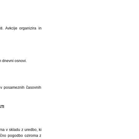
i. Avkcije organizira in
n dnevni osnovi.
ev v posameznih časovnih
TI
ima v skladu z uredbo, ki
lančno pogodbo oziroma z