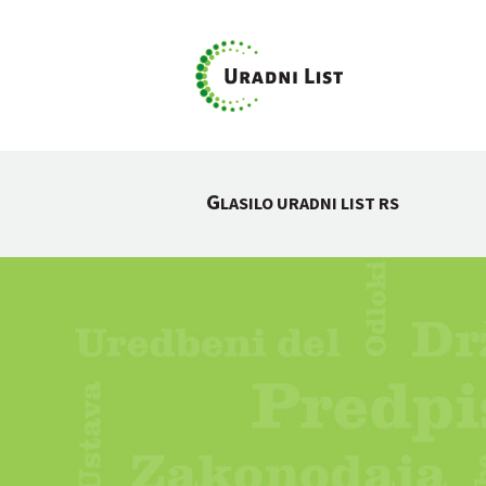
G
LASILO URADNI LIST RS