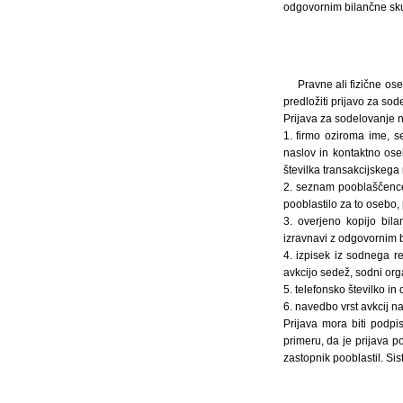
odgovornim bilančne sku
Pravne ali fizične os
predložiti prijavo za sod
Prijava za sodelovanje n
1. firmo oziroma ime, se
naslov in kontaktno ose
številka transakcijskega
2. seznam pooblaščence
pooblastilo za to osebo,
3. overjeno kopijo bil
izravnavi z odgovornim 
4. izpisek iz sodnega re
avkcijo sedež, sodni org
5. telefonsko številko 
6. navedbo vrst avkcij na
Prijava mora biti podpi
primeru, da je prijava p
zastopnik pooblastil. Si