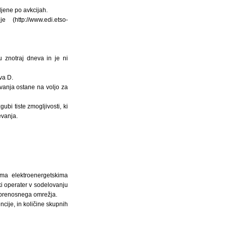
ljene po avkcijah.
http://www.edi.etso-
u znotraj dneva in je ni
va D.
evanja ostane na voljo za
gubi tiste zmogljivosti, ki
evanja.
ima elektroenergetskima
ki operater v sodelovanju
a prenosnega omrežja.
cije, in količine skupnih