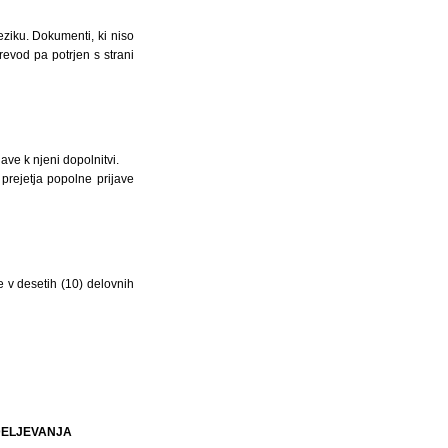
eziku. Dokumenti, ki niso
evod pa potrjen s strani
ave k njeni dopolnitvi.
 prejetja popolne prijave
 v desetih (10) delovnih
ODELJEVANJA