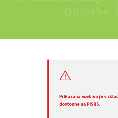
Prikazana vsebina je v skla
dostopne na
PISRS
.