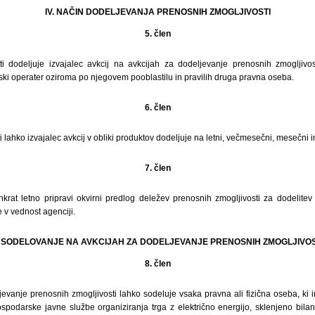
IV. NAČIN DODELJEVANJA PRENOSNIH ZMOGLJIVOSTI
5. člen
i dodeljuje izvajalec avkcij na avkcijah za dodeljevanje prenosnih zmogljivost
ski operater oziroma po njegovem pooblastilu in pravilih druga pravna oseba.
6. člen
 lahko izvajalec avkcij v obliki produktov dodeljuje na letni, večmesečni, mesečni i
7. člen
nkrat letno pripravi okvirni predlog deležev prenosnih zmogljivosti za dodelit
 v vednost agenciji.
. SODELOVANJE NA AVKCIJAH ZA DODELJEVANJE PRENOSNIH ZMOGLJIVOS
8. člen
evanje prenosnih zmogljivosti lahko sodeluje vsaka pravna ali fizična oseba, ki 
ospodarske javne službe organiziranja trga z električno energijo, sklenjeno bi