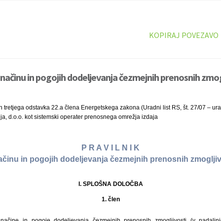
KOPIRAJ POVEZAVO
 načinu in pogojih dodeljevanja čezmejnih prenosnih zmogl
 tretjega odstavka 22.a člena Energetskega zakona (Uradni list RS, št. 27/07 – u
ija, d.o.o. kot sistemski operater prenosnega omrežja izdaja
P R A V I L N I K
ačinu in pogojih dodeljevanja čezmejnih prenosnih zmogljiv
I. SPLOŠNA DOLOČBA
1. člen
 načine in pogoje dodeljevanja čezmejnih prenosnih zmogljivosti (v nadaljn