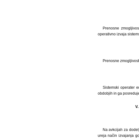
Prenosne zmogljivost
operativno izvaja sistem
Prenosne zmogljivosti
Sistemski operater e
obdobjih in ga posreduje
V
Na avkcijah za dodelj
ureja način izvajanja g