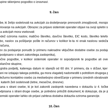
pine sklenjeno pogodbo o izravnavi.
9. člen
ebe, ki želijo sodelovati na avkcijah za dodeljevanje prenosnih zmogljivosti, mora
elovanje na avkcijah. Obrazec za prijavo sistemski operater objavi na svoji spletni st
a avkcijah mora vsebovati:
dež oziroma naslov, matično številko, davčno številko, EIC kodo, številko telefo
bo, naslov za pošiljanje pošte in računov v kolikor le-ta ni enak naslovu sedeža
 računa,
v za podajanje ponudb (v primeru naknadne vključitve dodatne osebe za podaj
 podpisano s strani zakonitega zastopnika),
ančne pogodbe, v kolikor sistemski operater ni sopodpisnik te pogodbe ali ov
bilančne skupine,
gistra podjetij, katerega datum ni starejši od 60 dni. V primeru, da v državi, kjer
ani ne izdajajo takega potrdila, ga mora vlagatelj nadomestiti s potrdilom drugega 
in dežurno kontaktno osebo za medsebojno obveščanje v primeru izrednih obratovaln
 katerih želi sodelovati (letne, mesečne, dnevne).
sana s strani osebe, ki je kot zakoniti zastopnik navedena v dokazilu iz 4. točk
odpisana s strani druge osebe, je potrebno priložiti dokument, ki dokazuje, da je 
stemski operater lahko ob prijavi zahteva dodatna dokazila oziroma garancije.
10. člen