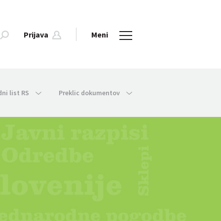
Prijava
Meni
dni list RS
Preklic dokumentov