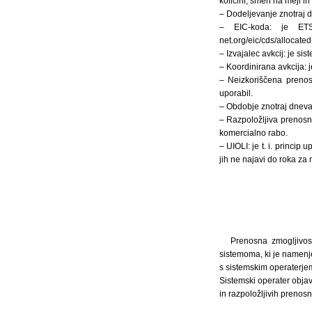
količini, smeri na meji 
– Dodeljevanje znotraj d
– EIC-koda: je ETSO
net.org/eic/cds/allocate
– Izvajalec avkcij: je si
– Koordinirana avkcija: 
– Neizkoriščena prenosn
uporabil.
– Obdobje znotraj dneva 
– Razpoložljiva prenosna
komercialno rabo.
– UIOLI: je t. i. princip 
jih ne najavi do roka za
Prenosna zmogljivos
sistemoma, ki je namenje
s sistemskim operaterje
Sistemski operater objav
in razpoložljivih prenosni