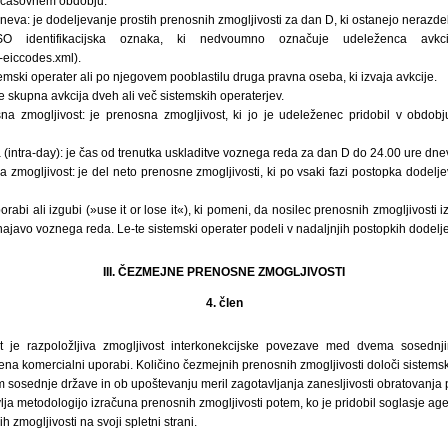
in časovnem obdobju.
neva: je dodeljevanje prostih prenosnih zmogljivosti za dan D, ki ostanejo nerazde
 identifikacijska oznaka, ki nedvoumno označuje udeleženca avkcije (
d-eiccodes.xml).
stemski operater ali po njegovem pooblastilu druga pravna oseba, ki izvaja avkcije.
je skupna avkcija dveh ali več sistemskih operaterjev.
a zmogljivost: je prenosna zmogljivost, ki jo je udeleženec pridobil v obdobj
(intra-day): je čas od trenutka uskladitve voznega reda za dan D do 24.00 ure dne
 zmogljivost: je del neto prenosne zmogljivosti, ki po vsaki fazi postopka dodelj
uporabi ali izgubi (»use it or lose it«), ki pomeni, da nosilec prenosnih zmogljivosti iz
 najavo voznega reda. Le-te sistemski operater podeli v nadaljnjih postopkih dodelj
III. ČEZMEJNE PRENOSNE ZMOGLJIVOSTI
4. člen
t je razpoložljiva zmogljivost interkonekcijske povezave med dvema sosednj
na komercialni uporabi. Količino čezmejnih prenosnih zmogljivosti določi sistems
m sosednje države in ob upoštevanju meril zagotavljanja zanesljivosti obratovanj
lja metodologijo izračuna prenosnih zmogljivosti potem, ko je pridobil soglasje agen
h zmogljivosti na svoji spletni strani.