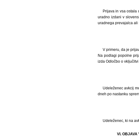
Prijava in vsa ostala
uradno izdani v slovens
uradnega prevajalca ali
V primeru, da je prija
Na podlagi popolne prija
izda Odločbo o vključitv
Udeleženec avkcij mo
dneh po nastanku spre
Udeleženec, ki na avk
VI. OBJAVA