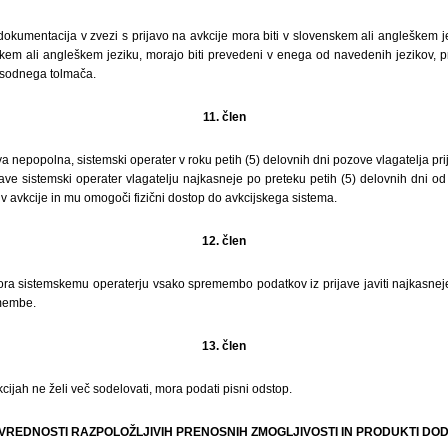
 dokumentacija v zvezi s prijavo na avkcije mora biti v slovenskem ali angleškem j
kem ali angleškem jeziku, morajo biti prevedeni v enega od navedenih jezikov, pr
 sodnega tolmača.
11. člen
va nepopolna, sistemski operater v roku petih (5) delovnih dni pozove vlagatelja prij
ve sistemski operater vlagatelju najkasneje po preteku petih (5) delovnih dni od
i v avkcije in mu omogoči fizični dostop do avkcijskega sistema.
12. člen
ra sistemskemu operaterju vsako spremembo podatkov iz prijave javiti najkasneje
membe.
13. člen
cijah ne želi več sodelovati, mora podati pisni odstop.
 VREDNOSTI RAZPOLOŽLJIVIH PRENOSNIH ZMOGLJIVOSTI IN PRODUKTI D