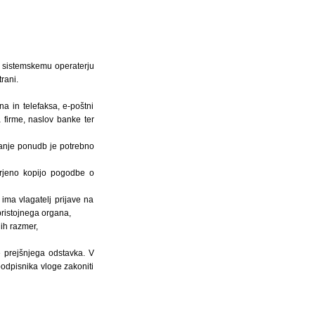
jo sistemskemu operaterju
rani.
na in telefaksa, e-poštni
 firme, naslov banke ter
anje ponudb je potrebno
erjeno kopijo pogodbe o
 ima vlagatelj prijave na
pristojnega organa,
ih razmer,
e prejšnjega odstavka. V
podpisnika vloge zakoniti