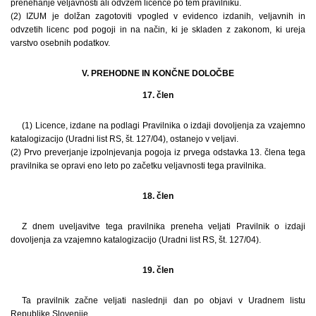
prenehanje veljavnosti ali odvzem licence po tem pravilniku.
(2) IZUM je dolžan zagotoviti vpogled v evidenco izdanih, veljavnih in
odvzetih licenc pod pogoji in na način, ki je skladen z zakonom, ki ureja
varstvo osebnih podatkov.
V. PREHODNE IN KONČNE DOLOČBE
17. člen
(1) Licence, izdane na podlagi Pravilnika o izdaji dovoljenja za vzajemno
katalogizacijo (Uradni list RS, št. 127/04), ostanejo v veljavi.
(2) Prvo preverjanje izpolnjevanja pogoja iz prvega odstavka 13. člena tega
pravilnika se opravi eno leto po začetku veljavnosti tega pravilnika.
18. člen
Z dnem uveljavitve tega pravilnika preneha veljati Pravilnik o izdaji
dovoljenja za vzajemno katalogizacijo (Uradni list RS, št. 127/04).
19. člen
Ta pravilnik začne veljati naslednji dan po objavi v Uradnem listu
Republike Slovenije.