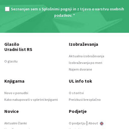
Seznanjen sem s
Splošnimi pogoji
in z
Izjavo o varstvu osebnih
podatkov
. *
Glasilo
Izobraževanja
Uradni list RS
Aktualna izobraževanja
O glasilu
Izobraževanja po meri
Najem dvorane
Knjigarna
UL info tok
Novo v ponudbi
O storitvi
Kako nakupovati v spletni knjigarni
Preizkusi brezplačno
Novice
Podjetje
|
Aktualni članki
O podjetju
About