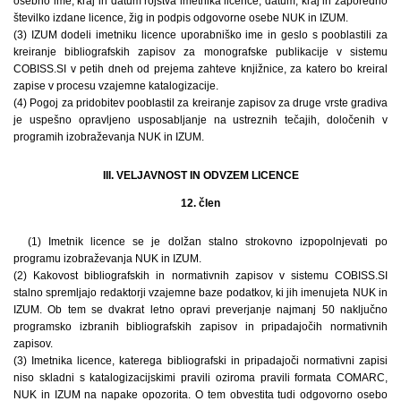
osebno ime, kraj in datum rojstva imetnika licence, datum, kraj in zaporedno
številko izdane licence, žig in podpis odgovorne osebe NUK in IZUM.
(3) IZUM dodeli imetniku licence uporabniško ime in geslo s pooblastili za
kreiranje bibliografskih zapisov za monografske publikacije v sistemu
COBISS.SI v petih dneh od prejema zahteve knjižnice, za katero bo kreiral
zapise v procesu vzajemne katalogizacije.
(4) Pogoj za pridobitev pooblastil za kreiranje zapisov za druge vrste gradiva
je uspešno opravljeno usposabljanje na ustreznih tečajih, določenih v
programih izobraževanja NUK in IZUM.
III. VELJAVNOST IN ODVZEM LICENCE
12. člen
(1) Imetnik licence se je dolžan stalno strokovno izpopolnjevati po
programu izobraževanja NUK in IZUM.
(2) Kakovost bibliografskih in normativnih zapisov v sistemu COBISS.SI
stalno spremljajo redaktorji vzajemne baze podatkov, ki jih imenujeta NUK in
IZUM. Ob tem se dvakrat letno opravi preverjanje najmanj 50 naključno
programsko izbranih bibliografskih zapisov in pripadajočih normativnih
zapisov.
(3) Imetnika licence, katerega bibliografski in pripadajoči normativni zapisi
niso skladni s katalogizacijskimi pravili oziroma pravili formata COMARC,
NUK in IZUM na napake opozorita. O tem obvestita tudi odgovorno osebo