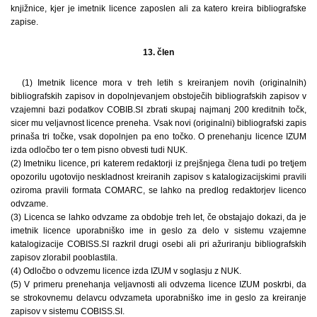
knjižnice, kjer je imetnik licence zaposlen ali za katero kreira bibliografske
zapise.
13. člen
(1) Imetnik licence mora v treh letih s kreiranjem novih (originalnih)
bibliografskih zapisov in dopolnjevanjem obstoječih bibliografskih zapisov v
vzajemni bazi podatkov COBIB.SI zbrati skupaj najmanj 200 kreditnih točk,
sicer mu veljavnost licence preneha. Vsak novi (originalni) bibliografski zapis
prinaša tri točke, vsak dopolnjen pa eno točko. O prenehanju licence IZUM
izda odločbo ter o tem pisno obvesti tudi NUK.
(2) Imetniku licence, pri katerem redaktorji iz prejšnjega člena tudi po tretjem
opozorilu ugotovijo neskladnost kreiranih zapisov s katalogizacijskimi pravili
oziroma pravili formata COMARC, se lahko na predlog redaktorjev licenco
odvzame.
(3) Licenca se lahko odvzame za obdobje treh let, če obstajajo dokazi, da je
imetnik licence uporabniško ime in geslo za delo v sistemu vzajemne
katalogizacije COBISS.SI razkril drugi osebi ali pri ažuriranju bibliografskih
zapisov zlorabil pooblastila.
(4) Odločbo o odvzemu licence izda IZUM v soglasju z NUK.
(5) V primeru prenehanja veljavnosti ali odvzema licence IZUM poskrbi, da
se strokovnemu delavcu odvzameta uporabniško ime in geslo za kreiranje
zapisov v sistemu COBISS.SI.