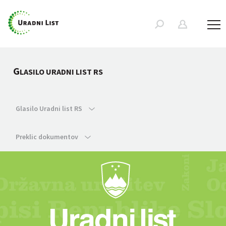
G
LASILO URADNI LIST RS
Glasilo Uradni list RS
Preklic dokumentov