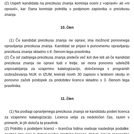
(2) Uspeh kandidata na preizkusu znanja komisija oceni z »opravil« ali »ni
opravil«, kar člana komisije potrdita s podpisom zapisnika o preizkusu
znanja.
10. člen
(1) Če kandidat preizkusa znanja ne opravi, ima možnost ponovnega
opravljanja preizkusa znanja. Kandidat se prijavi k ponovnemu opravljanju
preizkusa znanja skladno s 8. členom tega pravilnika.
(2) Če od zadnjega preizkusa znanja preteče več kot dve leti ali če kandidat
preizkusa znanja ne opravi tudi v tretje, se mora ponovno udeležiti
usposabljanja za vzajemno katalogizacijo, določenega v programih
izobraževanja NUK in IZUM, kreirati novih 30 zapisov v testnem okolju in
ponovno začeti postopek za pridobitev licence skladno s 3. členom tega
pravilnika.
11. člen
(1) Na podlagi opravljenega preizkusa znanja se kandidatu podeli licenca
za vzajemno katalogizacijo. Licenca velja za nedoločen čas, razen v
primerih, ki jih določa ta pravilnik.
(2) Potrdilo o podeljeni licenci – licenčna listina vsebuje naslednje podatke: