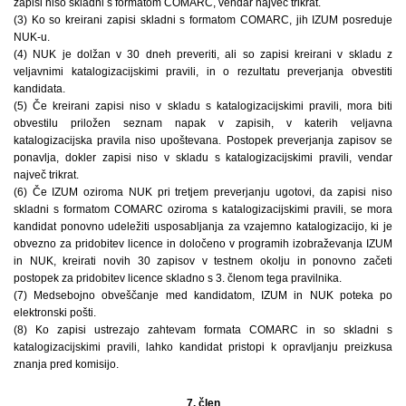
zapisi niso skladni s formatom COMARC, vendar največ trikrat.
(3) Ko so kreirani zapisi skladni s formatom COMARC, jih IZUM posreduje
NUK-u.
(4) NUK je dolžan v 30 dneh preveriti, ali so zapisi kreirani v skladu z
veljavnimi katalogizacijskimi pravili, in o rezultatu preverjanja obvestiti
kandidata.
(5) Če kreirani zapisi niso v skladu s katalogizacijskimi pravili, mora biti
obvestilu priložen seznam napak v zapisih, v katerih veljavna
katalogizacijska pravila niso upoštevana. Postopek preverjanja zapisov se
ponavlja, dokler zapisi niso v skladu s katalogizacijskimi pravili, vendar
največ trikrat.
(6) Če IZUM oziroma NUK pri tretjem preverjanju ugotovi, da zapisi niso
skladni s formatom COMARC oziroma s katalogizacijskimi pravili, se mora
kandidat ponovno udeležiti usposabljanja za vzajemno katalogizacijo, ki je
obvezno za pridobitev licence in določeno v programih izobraževanja IZUM
in NUK, kreirati novih 30 zapisov v testnem okolju in ponovno začeti
postopek za pridobitev licence skladno s 3. členom tega pravilnika.
(7) Medsebojno obveščanje med kandidatom, IZUM in NUK poteka po
elektronski pošti.
(8) Ko zapisi ustrezajo zahtevam formata COMARC in so skladni s
katalogizacijskimi pravili, lahko kandidat pristopi k opravljanju preizkusa
znanja pred komisijo.
7. člen