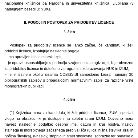
nacionalne knjižnice pa Narodna in univerzitetna knjižnica, Ljubljana (v
nadaljnjem besedilu: NUK).
II. POGOJI IN POSTOPEK ZA PRIDOBITEV LICENCE
3. člen
Postopek za pridobitev licence se lahko začne, če kandidat, ki želi
pridobiti licenco, izpolnjuje naslednje pogoje:
– ima opravljen bibliotekarski izpit,
– je opravil usposabljanje s področja vzajemne katalogizacije, ki je obvezno
za pridobitev licence in določeno v programih izobraževanja NUK in IZUM,
– je v testnem okolju sistema COBISS.SI samostojno kreiral najmanj 30
bibliografskih zapisov s pripadajočimi normativnimi zapisi za različne vrste
monografskih publikacij.
4. člen
(1) Knjižnica mora za kandidata, ki želi pridobiti licenco, IZUM-u poslati
vlogo na obrazcu, ki je dostopen na spletni strani IZUM. Obvezno mora
navesti naslednje podatke: osebno ime, datum in kraj rojstva, naslov
stalnega in morebitnega začasnega prebivališča (ulica, hišna številka, kraj in
poštna številka), e-naslov, stopnjo in smer strokovne izobrazbe ter podatke o