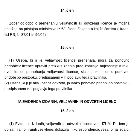
14. člen
Zoper odločbo o prenehanju veljavnosti ali odvzemu licence je možna
pritožba na pristojno ministrstvo iz 58. člena Zakona o knjižničarstvu (Uradni
list RS, št. 87/01 in 96/02).
15. člen
(1) Oseba, ki ji je veljavnost licence prenehala, mora za ponovno
pridobitev licence opraviti preizkus znanja pred komisijo najkasneje v roku
dveh let od prenehanja veljavnosti licence, sicer lahko licenco ponovno
pridobi po postopku, predpisanem v II. poglavju tega pravilnika.
(2) Oseba, ki ji je bila licenca odvzeta, jo lahko ponovno pridobi po postopku,
predpisanem v II. poglavju tega pravilnika.
IV. EVIDENCA IZDANIH, VELJAVNIH IN ODVZETIH LICENC
16. člen
(1) Evidenco izdanih, veljavnih in odvzetih licenc vodi IZUM. Pri tem je
dolžan trajno hraniti vse vloge, dokazila in korespondenco, vezano na izdajo,