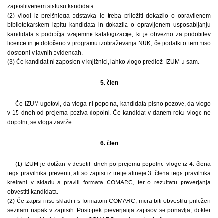
zaposlitvenem statusu kandidata.
(2) Vlogi iz prejšnjega odstavka je treba priložiti dokazilo o opravljenem
bibliotekarskem izpitu kandidata in dokazila o opravljenem usposabljanju
kandidata s področja vzajemne katalogizacije, ki je obvezno za pridobitev
licence in je določeno v programu izobraževanja NUK, če podatki o tem niso
dostopni v javnih evidencah.
(3) Če kandidat ni zaposlen v knjižnici, lahko vlogo predloži IZUM-u sam.
5. člen
Če IZUM ugotovi, da vloga ni popolna, kandidata pisno pozove, da vlogo
v 15 dneh od prejema poziva dopolni. Če kandidat v danem roku vloge ne
dopolni, se vloga zavrže.
6. člen
(1) IZUM je dolžan v desetih dneh po prejemu popolne vloge iz 4. člena
tega pravilnika preveriti, ali so zapisi iz tretje alineje 3. člena tega pravilnika
kreirani v skladu s pravili formata COMARC, ter o rezultatu preverjanja
obvestiti kandidata.
(2) Če zapisi niso skladni s formatom COMARC, mora biti obvestilu priložen
seznam napak v zapisih. Postopek preverjanja zapisov se ponavlja, dokler