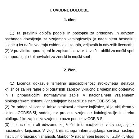
I. UVODNE DOLOČBE
1. člen
(1) Ta pravilnik določa pogoje in postopke za pridobitev in odvzem
osebnega dovoljenja za vzajemno katalogizacijo (v nadaljnjem besedilu:
licenca) ter način vodenja evidence o izdanih, veljavnih in odvzetih licencah.
(2) V pravilniku uporabljeni in zapisani izrazi v slovnični obliki za moški spol
se uporabljajo kot nevtralni za ženski in moški spol.
2. člen
(1) Licenca dokazuje temeljno usposobljenost strokovnega delavca
knjižnice za kreiranje bibliografskih zapisov, vključno z vsebinsko obdelavo
in s pripadajočimi normativnimi zapisi v nacionalnem vzajemnem
bibliografskem sistemu (v nadaljnjem besedilu: sistem COBISS.SI).
(2) Po pridobitvi licence lahko strokovni delavec knjižnice, ki je vključena v
sistem COBISS.SI, sodeluje v procesu vzajemne katalogizacije in kreira
bibliografske zapise za vzajemno bazo podatkov COBIB.SI.
(3) Licenco izda ali odvzame knjižnični informacijski servis v soglasju z
nacionalno knjižnico. V vlogi knjižničnega informacijskega servisa nastopa
Institut informacijskih znanosti, Maribor (v nadaljnjem besedilu: IZUM), v vlogi