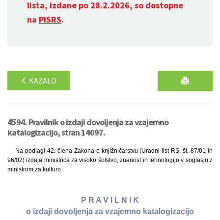
lista, izdane po 28.2.2026, so dostopne
na
PISRS
.
KAZALO
4594. Pravilnik o izdaji dovoljenja za vzajemno
katalogizacijo, stran 14097.
Na podlagi 42. člena Zakona o knjižničarstvu (Uradni list RS, št. 87/01 in
96/02) izdaja ministrica za visoko šolstvo, znanost in tehnologijo v soglasju z
ministrom za kulturo
P R A V I L N I K
o izdaji dovoljenja za vzajemno katalogizacijo