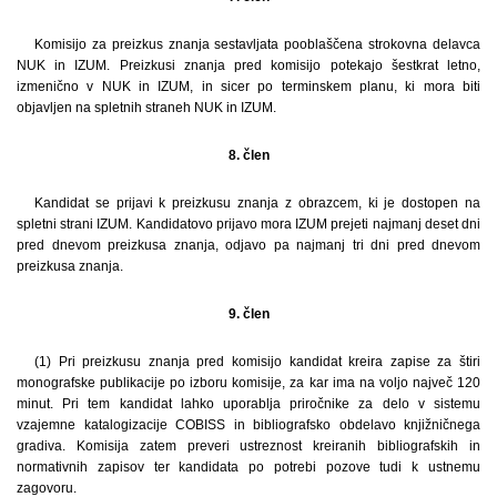
Komisijo za preizkus znanja sestavljata pooblaščena strokovna delavca
NUK in IZUM. Preizkusi znanja pred komisijo potekajo šestkrat letno,
izmenično v NUK in IZUM, in sicer po terminskem planu, ki mora biti
objavljen na spletnih straneh NUK in IZUM.
8. člen
Kandidat se prijavi k preizkusu znanja z obrazcem, ki je dostopen na
spletni strani IZUM. Kandidatovo prijavo mora IZUM prejeti najmanj deset dni
pred dnevom preizkusa znanja, odjavo pa najmanj tri dni pred dnevom
preizkusa znanja.
9. člen
(1) Pri preizkusu znanja pred komisijo kandidat kreira zapise za štiri
monografske publikacije po izboru komisije, za kar ima na voljo največ 120
minut. Pri tem kandidat lahko uporablja priročnike za delo v sistemu
vzajemne katalogizacije COBISS in bibliografsko obdelavo knjižničnega
gradiva. Komisija zatem preveri ustreznost kreiranih bibliografskih in
normativnih zapisov ter kandidata po potrebi pozove tudi k ustnemu
zagovoru.