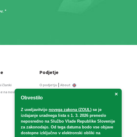
ov
. *
ce
Podjetje
|
i članki
O podjetju
About
se na novice
Kontakt
×
Obvestilo
Informacije javnega
značaja
Z uveljavitvijo
novega zakona (ZOUL)
se je
Oglaševanje
izdajanje uradnega lista s 1. 3. 2026 preneslo
Splošni pogoji
neposredno
na Službo Vlade Republike Slovenije
Izjava o varstvu osebnih
za zakonodajo
. Od tega datuma bodo vse objave
podatkov
dostopne izključno v elektronski obliki na