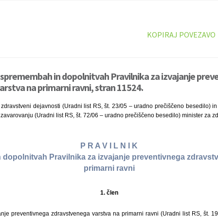
KOPIRAJ POVEZAVO
o spremembah in dopolnitvah Pravilnika za izvajanje pre
rstva na primarni ravni, stran 11524.
zdravstveni dejavnosti (Uradni list RS, št. 23/05 – uradno prečiščeno besedilo) 
zavarovanju (Uradni list RS, št. 72/06 – uradno prečiščeno besedilo) minister za zd
P R A V I L N I K
dopolnitvah Pravilnika za izvajanje preventivnega zdravst
primarni ravni
1. člen
anje preventivnega zdravstvenega varstva na primarni ravni (Uradni list RS, št. 19