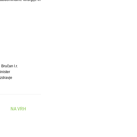
 Bručan l.r.
inister
 zdravje
NA VRH