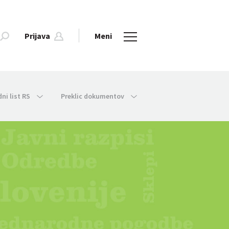
Prijava
Meni
dni list RS
Preklic dokumentov