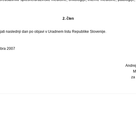
2. člen
ljati naslednji dan po objavi v Uradnem listu Republike Slovenije.
mbra 2007
Andrej
M
za