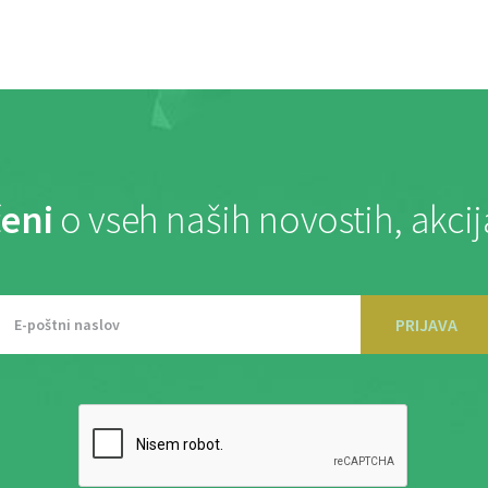
eni
o vseh naših novostih, akci
PRIJAVA