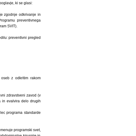
oglavje, ki se glasi:
e zgodnje odkrivanje in
Programu preventivnega
gram SVIT).
ilu: preventivni pregled
a oseb z odkritim rakom
avni zdravstveni zavod (v
a in evalvira delo drugih
silec programa standarde
imenuje programski svet,
 abdominalne kirurgije in