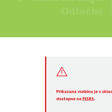
Prikazana vsebina je v skla
dostopne na
PISRS
.