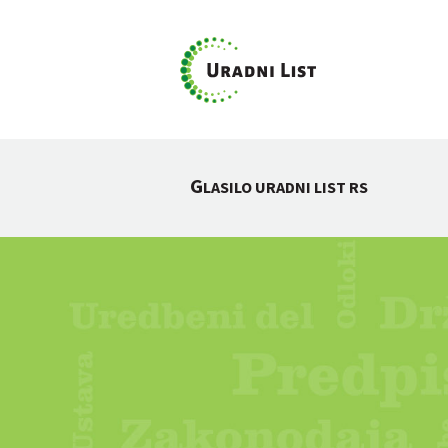
G
LASILO URADNI LIST RS