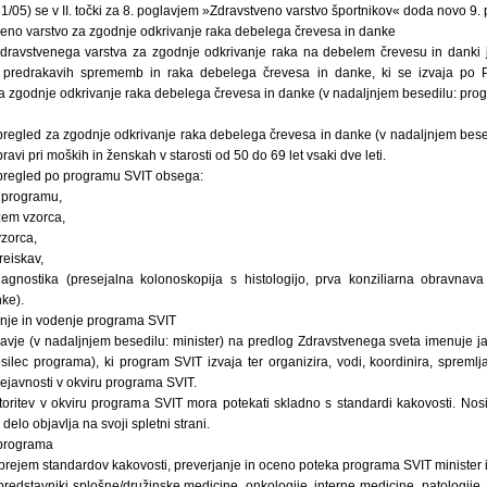
1/05) se v II. točki za 8. poglavjem »Zdravstveno varstvo športnikov« doda novo 9. p
veno varstvo za zgodnje odkrivanje raka debelega črevesa in danke
ravstvenega varstva za zgodnje odkrivanje raka na debelem črevesu in danki j
e predrakavih sprememb in raka debelega črevesa in danke, ki se izvaja po 
a zgodnje odkrivanje raka debelega črevesa in danke (v nadaljnjem besedilu: pro
 pregled za zgodnje odkrivanje raka debelega črevesa in danke (v nadaljnjem besed
vi pri moških in ženskah v starosti od 50 do 69 let vsaki dve leti.
 pregled po programu SVIT obsega:
v programu,
zem vzorca,
vzorca,
reiskav,
iagnostika (presejalna kolonoskopija s histologijo, prva konziliarna obravnav
ke).
ranje in vodenje programa SVIT
dravje (v nadaljnjem besedilu: minister) na predlog Zdravstvenega sveta imenuje j
ilec programa), ki program SVIT izvaja ter organizira, vodi, koordinira, spremlj
ejavnosti v okviru programa SVIT.
storitev v okviru programa SVIT mora potekati skladno s standardi kakovosti. No
delo objavlja na svoji spletni strani.
 programa
prejem standardov kakovosti, preverjanje in oceno poteka programa SVIT minister 
redstavniki splošne/družinske medicine, onkologije, interne medicine, patologije,