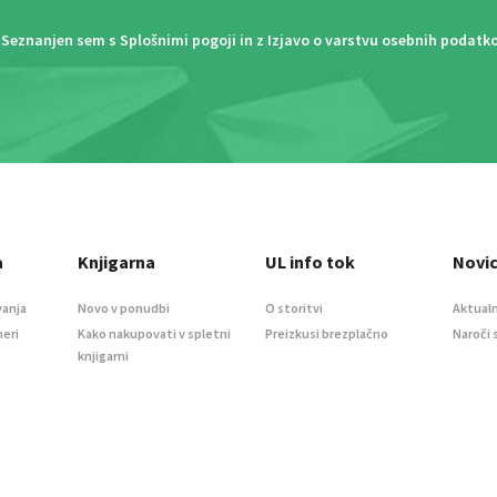
Seznanjen sem s
Splošnimi pogoji
in z
Izjavo o varstvu osebnih podatk
a
Knjigarna
UL info tok
Novi
vanja
Novo v ponudbi
O storitvi
Aktualn
meri
Kako nakupovati v spletni
Preizkusi brezplačno
Naroči 
knjigarni