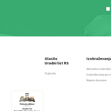
Glasilo
Izobraževanj
Uradni list RS
Aktualna izobraže
O glasilu
Izobraževanja po 
Najem dvorane