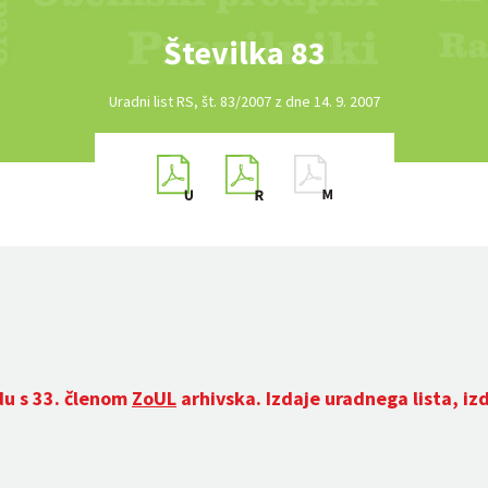
Številka 83
Uradni list RS, št. 83/2007 z dne 14. 9. 2007
du s 33. členom
ZoUL
arhivska. Izdaje uradnega lista, iz