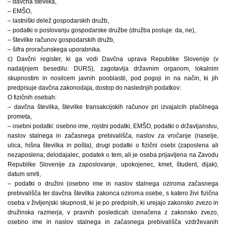
– davčna številka,
– EMŠO,
– lastniški delež gospodarskih družb,
– podatki o poslovanju gospodarske družbe (družba posluje: da, ne),
– številke računov gospodarskih družb,
– šifra proračunskega uporabnika.
c) Davčni register, ki ga vodi Davčna uprava Republike Slovenije (v
nadaljnjem besedilu: DURS), zagotavlja državnim organom, lokalnim
skupnostim in nosilcem javnih pooblastil, pod pogoji in na način, ki jih
predpisuje davčna zakonodaja, dostop do naslednjih podatkov:
O fizičnih osebah:
– davčna številka, številke transakcijskih računov pri izvajalcih plačilnega
prometa,
– osebni podatki: osebno ime, rojstni podatki, EMŠO, podatki o državljanstvu,
naslov stalnega in začasnega prebivališča, naslov za vročanje (naselje,
ulica, hišna številka in pošta), drugi podatki o fizični osebi (zaposlena ali
nezaposlena; delodajalec, podatek o tem, ali je oseba prijavljena na Zavodu
Republike Slovenije za zaposlovanje, upokojenec, kmet, študent, dijak),
datum smrti,
– podatki o družini (osebno ime in naslov stalnega oziroma začasnega
prebivališča ter davčna številka zakonca oziroma osebe, s katero živi fizična
oseba v življenjski skupnosti, ki je po predpisih, ki urejajo zakonsko zvezo in
družinska razmerja, v pravnih posledicah izenačena z zakonsko zvezo,
osebno ime in naslov stalnega in začasnega prebivališča vzdrževanih