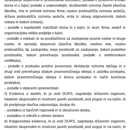
doma in v tujini; podatki o ustanoviteljih, družbenikih oziroma članih (davčna
številka, ime in priimek oziroma firma, naslov prebivališča oziroma sedeža,
država prebivališča oziroma sedeža, vrsta in obseg odgovornosti, datum
vstopa in datum izstopa),
– podatki o kapitalskih naložbah doma in v tujini, in sicer: firma, sedež in
organizacijska oblika podjetja v tujini,
– podatki o osebah, ki so pooblaščene za zastopanje pravne osebe in druge
osebe, ki opravlja dejavnost (davčna številka, osebno ime, naslov
prebivališča, tip zastopnika, meje pooblastil za zastopanje, datum podelitve
pooblastila, datum prenehanja pooblastila, podatki o elektronskem
certifikatu),
– podatki o postopku prisilne poravnave, likvidacije oziroma stečaja in o
drugi vrsti prenehanja (datum pravnomočnega sklepa o začetku postopka,
datum pravnomočnega sklepa o koncu postopka in način končanja
postopka),
– podatki o statusnih spremembah.
č) Evidenca o davkih, ki jo vodi DURS, zagotavlja državnim organom,
lokalnim skupnostim in nosilcem javnih pooblastil, pod pogoji in na način, ki
jih predpisuje davčna zakonodaja, dostop do:
– podatkov iz davčnih napovedi in iz obračunov davka,
– podatkov iz odločb o odmeri davkov.
d) Knjigovodska evidenca, ki jo vodi DURS, zagotavlja državnim organom,
lokalnim skupnostim in nosilcem javnih pooblastil, pod pogoji in na način, ki