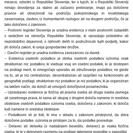
mesece, odsotni iz Republike Slovenije, ter o tujcih, ki v Republiki Sloveniji
nimajo dovoljenja za stalno ali začasno prebivanje, imajo pa določene
pravice ali obveznosti na področju pokojninskega in invalidskega
zavarovanja, davkov, iz humanitarnih razlogov ali na drugem področju, če je
tako določeno z zakonom.
– Poslovni register Slovenije je uradna evidenca o vseh poslovnih subjektih
s sedežem na območju Republike Slovenije, ki opravljajo pridobitno ali
nepridobitno dejavnost, o njihovih delih in podružnicah tujih podjetij, kakor
jih določa zakon, ki ureja gospodarske družbe.
– Davčni register je uradna evidenca zavezancev za davek.
– Evidenca osebnih podatkov je zbirka osebnih podatkov oziroma vsak
strukturiran niz podatkov, ki vsebuje vsaj en osebni podatek, ki je dostopen
na podlagi meril, ki omogočajo uporabo ali združevanje podatkov, ne glede
na to, ali je niz centraliziran, decentraliziran ali razpršen na funkcionalni ali
geografski podlagi; strukturiran niz podatkov je niz podatkov, ki je organiziran
na takšen način, da določi ali omogoči določljivost posameznika.
– Upravljavec evidence je fizična ali pravna oseba ali druga oseba javnega
ali zasebnega prava, ki sama ali skupaj z drugimi določa namene in sredstva
obdelave osebnih podatkov oziroma oseba, določena z zakonom, ki določa
tudi namene in sredstva obdelave.
– Podatkovni vir je tisti, ki ima v skladu z zakonom pristojnost, da zbira
določene podatke, oziroma je pristojen za to, da podatke posreduje.
– Delavec ali delavka (v nadaljnjem besedilu: delavec) je vsaka fizična
oseba, ki je v delovnem razmerju na podlagi sklenjene pogodbe o zaposlitvi.