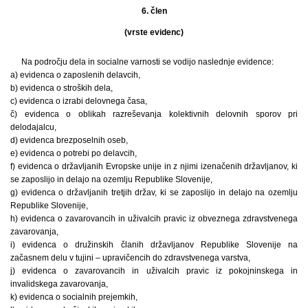
6. člen
(vrste evidenc)
Na področju dela in socialne varnosti se vodijo naslednje evidence:
a) evidenca o zaposlenih delavcih,
b) evidenca o stroških dela,
c) evidenca o izrabi delovnega časa,
č) evidenca o oblikah razreševanja kolektivnih delovnih sporov pri
delodajalcu,
d) evidenca brezposelnih oseb,
e) evidenca o potrebi po delavcih,
f) evidenca o državljanih Evropske unije in z njimi izenačenih državljanov, ki
se zaposlijo in delajo na ozemlju Republike Slovenije,
g) evidenca o državljanih tretjih držav, ki se zaposlijo in delajo na ozemlju
Republike Slovenije,
h) evidenca o zavarovancih in uživalcih pravic iz obveznega zdravstvenega
zavarovanja,
i) evidenca o družinskih članih državljanov Republike Slovenije na
začasnem delu v tujini – upravičencih do zdravstvenega varstva,
j) evidenca o zavarovancih in uživalcih pravic iz pokojninskega in
invalidskega zavarovanja,
k) evidenca o socialnih prejemkih,