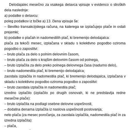
Delodajalec mesečno za vsakega delavca vpisuje v evidenco o stroških
dela naslednje:
a) podatke o delavcu:
poleg podatkov iz točke a) 13. člena vpisuje še:
– številko transakcijskega računa, na katerega se izplačujejo plače in ostali
prejemki;
b) podatke o plačah in nadomestilih plač, ki bremenijo delodajalca:
plača za tekoči mesec, izplačana v skladu s kolektivno pogodbo oziroma
pogodbo o zaposlitvi:
– bruto plača za delo s polnim delovnim časom,
– bruto plača za delo s krajšim delovnim časom od polnega,
– bruto izplačila za delo preko polnega delovnega časa (nadurno delo),
– bruto nadomestila plač, ki bremenijo delodajalca;
zaostala izplačila in nadomestila plač, ki bremenijo delodajalca, izplačana v
skladu s kolektivno pogodbo oziroma pogodbo o zaposlitvi:
– bruto zaostala izplačila in nadomestila plač;
izredno izplačilo (izplačilo po drugih osnovah, ki ne predstavlja redne
mesečne plače):
– bruto izplačila na podlagi osebne delovne uspešnosti,
– dodatna denarna izplačila iz naslova uspešnosti poslovanja;
neto plača (za mesec poročanja, za zaostala izplačila, nadomestila plač in za
izredna izplačila):
– plača,