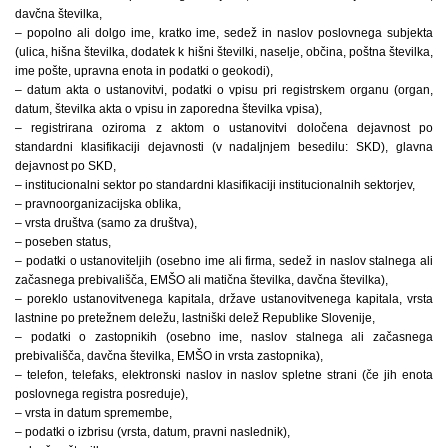
davčna številka,
– popolno ali dolgo ime, kratko ime, sedež in naslov poslovnega subjekta
(ulica, hišna številka, dodatek k hišni številki, naselje, občina, poštna številka,
ime pošte, upravna enota in podatki o geokodi),
– datum akta o ustanovitvi, podatki o vpisu pri registrskem organu (organ,
datum, številka akta o vpisu in zaporedna številka vpisa),
– registrirana oziroma z aktom o ustanovitvi določena dejavnost po
standardni klasifikaciji dejavnosti (v nadaljnjem besedilu: SKD), glavna
dejavnost po SKD,
– institucionalni sektor po standardni klasifikaciji institucionalnih sektorjev,
– pravnoorganizacijska oblika,
– vrsta društva (samo za društva),
– poseben status,
– podatki o ustanoviteljih (osebno ime ali firma, sedež in naslov stalnega ali
začasnega prebivališča, EMŠO ali matična številka, davčna številka),
– poreklo ustanovitvenega kapitala, države ustanovitvenega kapitala, vrsta
lastnine po pretežnem deležu, lastniški delež Republike Slovenije,
– podatki o zastopnikih (osebno ime, naslov stalnega ali začasnega
prebivališča, davčna številka, EMŠO in vrsta zastopnika),
– telefon, telefaks, elektronski naslov in naslov spletne strani (če jih enota
poslovnega registra posreduje),
– vrsta in datum spremembe,
– podatki o izbrisu (vrsta, datum, pravni naslednik),