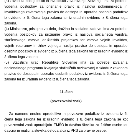
(3) Zavod za pokojninsko in invalidsko zavarovanje Slovenije ima za potrebe
vodenja postopkov za priznanje pravic iz naslova pokojninskega in
invalidskega zavarovanja pravico do dostopa in uporabe osebnih podatkov
iz evidenc iz 6. člena tega zakona ter iz uradnih evidenc iz 8. člena tega
zakona.
(4) Ministrstvo, pristojno za delo, družino in socialne zadeve, ima za potrebe
vodenja postopkov za priznanje pravic iz naslova socialnega varstva,
starševskega varstva, družinskih prejemkov ter varstva vojnih invalidov,
vojnih veteranov in žrtev vojnega nasilja pravico do dostopa in uporabe
osebnih podatkov iz evidenc iz 6. člena tega zakona ter iz uradnih evidenc iz
8. člena tega zakona.
(5) Statistični urad Republike Slovenije ima za potrebe izvajanja
nacionalnega programa izvajanja statističnih raziskovanj v skladu z zakonom
pravico do dostopa in uporabe osebnih podatkov iz evidenc iz 6. člena tega
zakona ter iz uradnih evidenc iz 8. člena tega zakona.
11. člen
(povezovalni znak)
Za namene enotne opredelitve in povezave podatkov iz evidenc iz 6.
člena tega zakona ter iz uradnih evidenc iz 8. člena tega zakona se kot
povezovalni znak uporabljata EMŠO in davčna številka za fizične osebe ter
davčna in matična številka delodajalca iz PRS za pravne osebe.