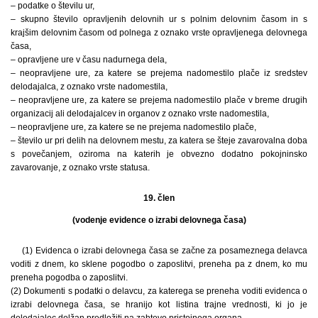
– podatke o številu ur,
– skupno število opravljenih delovnih ur s polnim delovnim časom in s
krajšim delovnim časom od polnega z oznako vrste opravljenega delovnega
časa,
– opravljene ure v času nadurnega dela,
– neopravljene ure, za katere se prejema nadomestilo plače iz sredstev
delodajalca, z oznako vrste nadomestila,
– neopravljene ure, za katere se prejema nadomestilo plače v breme drugih
organizacij ali delodajalcev in organov z oznako vrste nadomestila,
– neopravljene ure, za katere se ne prejema nadomestilo plače,
– število ur pri delih na delovnem mestu, za katera se šteje zavarovalna doba
s povečanjem, oziroma na katerih je obvezno dodatno pokojninsko
zavarovanje, z oznako vrste statusa.
19. člen
(vodenje evidence o izrabi delovnega časa)
(1) Evidenca o izrabi delovnega časa se začne za posameznega delavca
voditi z dnem, ko sklene pogodbo o zaposlitvi, preneha pa z dnem, ko mu
preneha pogodba o zaposlitvi.
(2) Dokumenti s podatki o delavcu, za katerega se preneha voditi evidenca o
izrabi delovnega časa, se hranijo kot listina trajne vrednosti, ki jo je
delodajalec dolžan predložiti na zahtevo pristojnega organa.