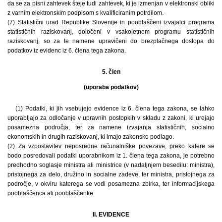
da se za pisni zahtevek šteje tudi zahtevek, ki je izmenjan v elektronski obliki
z varnim elektronskim podpisom s kvalificiranim potrdilom.
(7) Statistični urad Republike Slovenije in pooblaščeni izvajalci programa
statističnih raziskovanj, določeni v vsakoletnem programu statističnih
raziskovanj, so za te namene upravičeni do brezplačnega dostopa do
podatkov iz evidenc iz 6. člena tega zakona.
5. člen
(uporaba podatkov)
(1) Podatki, ki jih vsebujejo evidence iz 6. člena tega zakona, se lahko
uporabljajo za odločanje v upravnih postopkih v skladu z zakoni, ki urejajo
posamezna področja, ter za namene izvajanja statističnih, socialno
ekonomskih in drugih raziskovanj, ki imajo zakonsko podlago.
(2) Za vzpostavitev neposredne računalniške povezave, preko katere se
bodo posredovali podatki uporabnikom iz 1. člena tega zakona, je potrebno
predhodno soglasje ministra ali ministrice (v nadaljnjem besedilu: ministra),
pristojnega za delo, družino in socialne zadeve, ter ministra, pristojnega za
področje, v okviru katerega se vodi posamezna zbirka, ter informacijskega
pooblaščenca ali pooblaščenke.
II. EVIDENCE