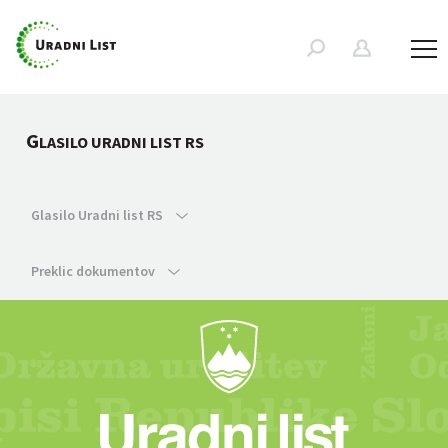
G
LASILO URADNI LIST RS
Glasilo Uradni list RS
Preklic dokumentov