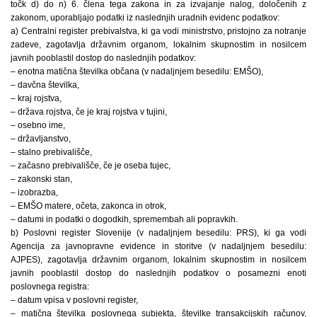
točk d) do n) 6. člena tega zakona in za izvajanje nalog, določenih z
zakonom, uporabljajo podatki iz naslednjih uradnih evidenc podatkov:
a) Centralni register prebivalstva, ki ga vodi ministrstvo, pristojno za notranje
zadeve, zagotavlja državnim organom, lokalnim skupnostim in nosilcem
javnih pooblastil dostop do naslednjih podatkov:
– enotna matična številka občana (v nadaljnjem besedilu: EMŠO),
– davčna številka,
– kraj rojstva,
– država rojstva, če je kraj rojstva v tujini,
– osebno ime,
– državljanstvo,
– stalno prebivališče,
– začasno prebivališče, če je oseba tujec,
– zakonski stan,
– izobrazba,
– EMŠO matere, očeta, zakonca in otrok,
– datumi in podatki o dogodkih, spremembah ali popravkih.
b) Poslovni register Slovenije (v nadaljnjem besedilu: PRS), ki ga vodi
Agencija za javnopravne evidence in storitve (v nadaljnjem besedilu:
AJPES), zagotavlja državnim organom, lokalnim skupnostim in nosilcem
javnih pooblastil dostop do naslednjih podatkov o posamezni enoti
poslovnega registra:
– datum vpisa v poslovni register,
– matična številka poslovnega subjekta, številke transakcijskih računov,