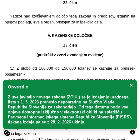
22. člen
Nadzor nad izvrševanjem določb tega zakona in predpisov, izdanih na
njegovi podlagi, izvaja organ, pristojen za inšpekcijo dela.
V. KAZENSKE DOLOČBE
23. člen
(prekrški v zvezi z vodenjem evidenc)
(1) Z globo od 100.000 do 150.000 tolarjev se kaznuje za prekršek
posameznik:
– ki na zahtevo upravljavca evidenc iz 12. člena tega zakona ne da podatkov,
×
s katerimi razpolaga, v skladu s 14., 15., 17. in 19. členom tega zakona.
Obvestilo
– ki upravljavcu evidenc iz 12. člena tega zakona navede neresnične,
Z uveljavitvijo
novega zakona (ZOUL)
se je
izdajanje uradnega
nepravilne ali nepopolne podatke in s tem upravljavca evidence zavede, v
lista s 1. 3. 2026 preneslo
neposredno
na Službo Vlade
skladu s 4. členom tega zakona,
Republike Slovenije za zakonodajo
. Od tega datuma bodo vse
– ki uporabi podatke iz evidenc iz 12. člena tega zakona za druge namene,
objave dostopne izključno v elektronski obliki na spletišču
kot so določeni v skladu s 1. in 5. členom tega zakona.
Pravnega informacijskega sistema Republike Slovenije (PISRS),
(2) Z globo od 50.000 do 100.000 tolarjev se kaznuje za prekršek odgovorna
tiskana izdaja pa se z 28. 2. 2026 ukinja.
oseba pri upravljavcu evidenc, ki je določena za vodenje evidenc iz 12.
člena tega zakona:
– če v evidencah iz 12. člena tega zakona navede neresnične, nepravilne ali