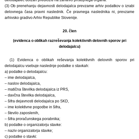
(3) Ob prenehanju dejavnosti delodajalca prevzame arhiv podatkov o izrabi
delovnega časa pravni naslednik. Če pravnega naslednika ni, prevzame
arhivsko gradivo Arhiv Republike Slovenije.
20. člen
(evidenca o oblikah razreševanja kolektivnih delovnih sporov pri
delodajalcu)
(1) Evidenca o oblikah reševanja kolektivnih delovnih sporov pri
delodajalcu vsebuje naslednje podatke o stavkah:
a) podatke o delodajalcu:
– ime delodajalca,
– naslov delodajalca,
– matična številka delodajalca iz PRS,
– davčna številka delodajalca,
– šifra dejavnosti delodajalca po SKD,
– ime kolektivne pogodbe in šifra,
– število zaposlenih,
– šifra proračunskega porabnika;
b) podatke o organizatorju stavke:
– naziv organizatorja stavke;
c) podatke o stavki: