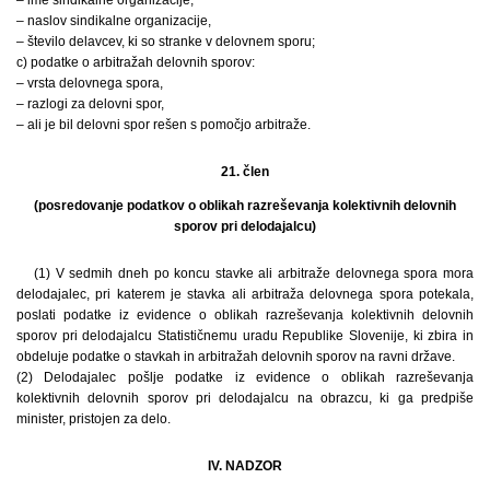
– naslov sindikalne organizacije,
– število delavcev, ki so stranke v delovnem sporu;
c) podatke o arbitražah delovnih sporov:
– vrsta delovnega spora,
– razlogi za delovni spor,
– ali je bil delovni spor rešen s pomočjo arbitraže.
21. člen
(posredovanje podatkov o oblikah razreševanja kolektivnih delovnih
sporov pri delodajalcu)
(1) V sedmih dneh po koncu stavke ali arbitraže delovnega spora mora
delodajalec, pri katerem je stavka ali arbitraža delovnega spora potekala,
poslati podatke iz evidence o oblikah razreševanja kolektivnih delovnih
sporov pri delodajalcu Statističnemu uradu Republike Slovenije, ki zbira in
obdeluje podatke o stavkah in arbitražah delovnih sporov na ravni države.
(2) Delodajalec pošlje podatke iz evidence o oblikah razreševanja
kolektivnih delovnih sporov pri delodajalcu na obrazcu, ki ga predpiše
minister, pristojen za delo.
IV. NADZOR