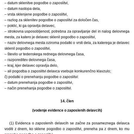
– datum sklenitve pogodbe o zaposlitvi,
– datum nastopa dela,
– vrsta sklenjene pogodbe o zaposlitvi,
– razlog za sklenitev pogodbe o zaposlitvi za določen čas,
– poklic, ki ga opravlja delavec,
– strokovna usposobljenost, potrebna za opravljanje del in nalog delovnega
mesta, za katero je delavec sklenil pogodbo o zaposlitvi,
– naziv delovnega mesta oziroma podatki o vrsti dela, za katerega je delavec
sklenil pogodbo o zaposlitvi,
– število ur tedenskega rednega delovnega časa,
– razporeditev delovnega časa,
– kraj, kjer delavec opravlja delo,
– ali pogodba o zaposlitvi delavca vsebuje konkurenčno klavzulo;
č) podatki o prenehanju pogodbe o zaposlitvi:
– datum prenehanja pogodbe o zaposlitvi,
– način prenehanja pogodbe o zaposlitvi.
14. člen
(vodenje evidence o zaposlenih delavcih)
(1) Evidenca o zaposlenih delavcih se začne za posameznega delavca
voditi z dnem, ko sklene pogodbo o zaposlitvi, preneha pa z dnem, ko mu