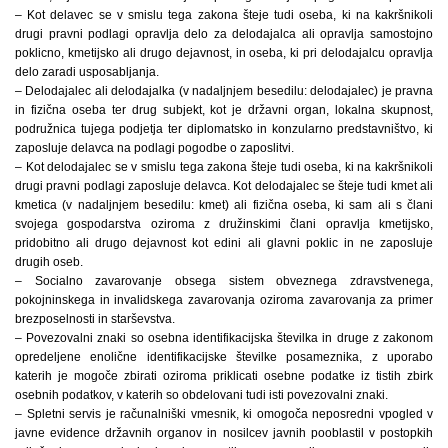
– Kot delavec se v smislu tega zakona šteje tudi oseba, ki na kakršnikoli
drugi pravni podlagi opravlja delo za delodajalca ali opravlja samostojno
poklicno, kmetijsko ali drugo dejavnost, in oseba, ki pri delodajalcu opravlja
delo zaradi usposabljanja.
– Delodajalec ali delodajalka (v nadaljnjem besedilu: delodajalec) je pravna
in fizična oseba ter drug subjekt, kot je državni organ, lokalna skupnost,
podružnica tujega podjetja ter diplomatsko in konzularno predstavništvo, ki
zaposluje delavca na podlagi pogodbe o zaposlitvi.
– Kot delodajalec se v smislu tega zakona šteje tudi oseba, ki na kakršnikoli
drugi pravni podlagi zaposluje delavca. Kot delodajalec se šteje tudi kmet ali
kmetica (v nadaljnjem besedilu: kmet) ali fizična oseba, ki sam ali s člani
svojega gospodarstva oziroma z družinskimi člani opravlja kmetijsko,
pridobitno ali drugo dejavnost kot edini ali glavni poklic in ne zaposluje
drugih oseb.
– Socialno zavarovanje obsega sistem obveznega zdravstvenega,
pokojninskega in invalidskega zavarovanja oziroma zavarovanja za primer
brezposelnosti in starševstva.
– Povezovalni znaki so osebna identifikacijska številka in druge z zakonom
opredeljene enolične identifikacijske številke posameznika, z uporabo
katerih je mogoče zbirati oziroma priklicati osebne podatke iz tistih zbirk
osebnih podatkov, v katerih so obdelovani tudi isti povezovalni znaki.
– Spletni servis je računalniški vmesnik, ki omogoča neposredni vpogled v
javne evidence državnih organov in nosilcev javnih pooblastil v postopkih