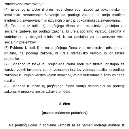
zdravstveno zavarovanje.
(4) Evidenco iz točke j) prejšnjega člena vodi Zavod za pokojninsko in
invalidsko zavarovanje Slovenije na podlagi zakona, ki ureja matično
evidenco o zavarovancih in uživalcih pravic iz pokojninskega zavarovanja.
(5) Evidence iz točke k) prejšnjega člena vodi ministrstvo, pristojno za
socialne zadeve, na podlagi zakona, ki ureja socialno varstvo, oziroma v
sodelovanju z drugimi ministrstvi, ki so pristojna za posamezne vrste
socialnih prejemkov.
(6) Evidenci iz točk l) in m) prejšnjega člena vodi ministrstvo, pristojno za
družino, na podlagi zakona, ki ureja starševsko varstvo in družinske
prejemke.
(7) Evidenco iz točke n) prejšnjega člena vodi ministrstvo, pristojno za
varstvo vojnih invalidov, vojnih veteranov in žrtev vojnega nasilja na podlagi
zakonov, ki urejajo varstvo vojnih invalidov, vojnih veteranov in žrtev vojnega
nasilja.
(8) Evidence iz točke o) prejšnjega člena vodijo delodajalci na podlagi
zakona, ki ureja varnost in zdravje pri delu.
8. člen
(uradne evidence podatkov)
Na področju dela in socialne varnosti se za namen vodenja evidenc iz