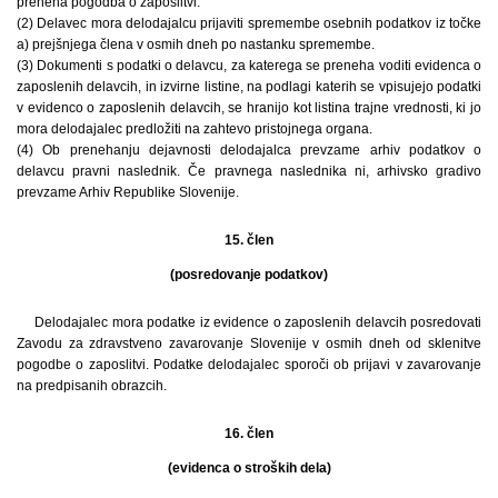
preneha pogodba o zaposlitvi.
(2) Delavec mora delodajalcu prijaviti spremembe osebnih podatkov iz točke
a) prejšnjega člena v osmih dneh po nastanku spremembe.
(3) Dokumenti s podatki o delavcu, za katerega se preneha voditi evidenca o
zaposlenih delavcih, in izvirne listine, na podlagi katerih se vpisujejo podatki
v evidenco o zaposlenih delavcih, se hranijo kot listina trajne vrednosti, ki jo
mora delodajalec predložiti na zahtevo pristojnega organa.
(4) Ob prenehanju dejavnosti delodajalca prevzame arhiv podatkov o
delavcu pravni naslednik. Če pravnega naslednika ni, arhivsko gradivo
prevzame Arhiv Republike Slovenije.
15. člen
(posredovanje podatkov)
Delodajalec mora podatke iz evidence o zaposlenih delavcih posredovati
Zavodu za zdravstveno zavarovanje Slovenije v osmih dneh od sklenitve
pogodbe o zaposlitvi. Podatke delodajalec sporoči ob prijavi v zavarovanje
na predpisanih obrazcih.
16. člen
(evidenca o stroških dela)