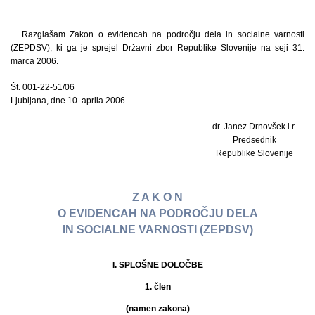
Razglašam Zakon o evidencah na področju dela in socialne varnosti
(ZEPDSV), ki ga je sprejel Državni zbor Republike Slovenije na seji 31.
marca 2006.
Št. 001-22-51/06
Ljubljana, dne 10. aprila 2006
dr. Janez Drnovšek l.r.
Predsednik
Republike Slovenije
Z A K O N
O EVIDENCAH NA PODROČJU DELA
IN SOCIALNE VARNOSTI (ZEPDSV)
I. SPLOŠNE DOLOČBE
1. člen
(namen zakona)