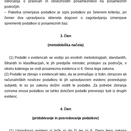
odločanja o pravicah in obveznostih posameznikov na posameznih
področjih.
– Paketna izmenjava podatkov je izpis podatkov po želenem kriteriju, pri
čemer dva upravljavca skleneta dogovor o zagotavljanju izmenjave
sprememb podatkov iz posameznih baz.
3. člen
(metodološka načela)
(1) Podatki v evidencah se vodijo po enotnih metodologijah, standardih,
šifrantih in klasifikacijah, ki jih predpiše minister, pristojen za področje, v
okviru katerega se vodi posamezna evidenca iz 6. člena tega zakona.
(2) Podatki se zbirajo v evidencah tako, da se prenašajo iz listin, obrazcev ali
računalniških nosilcev podatkov, ki jih upravljavcem evidenc posredujejo
subjekti, ki so po zakonu dolžni voditi te podatke. Za potrebe zbiranja
oziroma vnosa podatkov se lahko določeni podatki prenesejo tudi iz drugih
evidenc.
4. člen
(pridobivanje in posredovanje podatkov)
(1) Upravljavci evidenc iz točk a) do č) ter o) 6. člena tega zakona