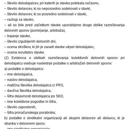
– število delodajalcev, pri katerih je stavka potekala sočasno,
– število delavcev, ki so neposredno sodelovali v stavki,
– število delavcev, ki so posredno sodelovali v stavki,
– razlogi za stavko,
– ali so bile pred začetkom stavke uporabljene druge oblike razreševanja
delovnih sporov (pomirjanje, arbitraža),
– trajanje stavke,
– število izgubljenih delovnih dni,
– ocena stroškov, ki jih je zaradi stavke utrpel delodajalec,
– ocena rezultatov stavke.
(2) Evidenca o oblikah razreševanja kolektivnih delovnih sporov pri
delodajalcu vsebuje naslednje podatke o arbitražah delovnih sporov:
a) podatke o delodajalcu:
– ime delodajalca,
– naslov delodajalca,
– matična številka delodajalca iz PRS,
– davčna številka delodajalca,
– šifra dejavnosti delodajalca po SKD,
– ime kolektivne pogodbe in šifra,
– število zaposlenih,
– šifra proračunskega porabnika;
b) podatke o sindikalni organizaciji ali skupini delavcev ali delavcu, ki je
stranka v delovnem sporu:
– ime sindikalne organizacije,