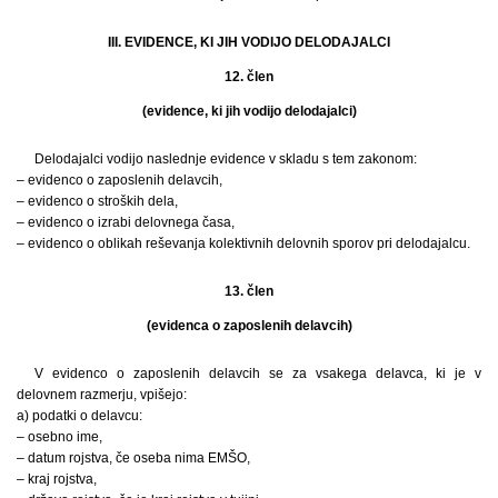
III. EVIDENCE, KI JIH VODIJO DELODAJALCI
12. člen
(evidence, ki jih vodijo delodajalci)
Delodajalci vodijo naslednje evidence v skladu s tem zakonom:
– evidenco o zaposlenih delavcih,
– evidenco o stroških dela,
– evidenco o izrabi delovnega časa,
– evidenco o oblikah reševanja kolektivnih delovnih sporov pri delodajalcu.
13. člen
(evidenca o zaposlenih delavcih)
V evidenco o zaposlenih delavcih se za vsakega delavca, ki je v
delovnem razmerju, vpišejo:
a) podatki o delavcu:
– osebno ime,
– datum rojstva, če oseba nima EMŠO,
– kraj rojstva,