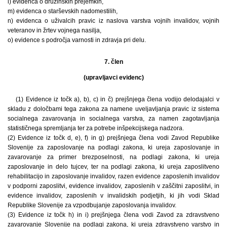
l) evidenca o družinskih prejemkih,
m) evidenca o starševskih nadomestilih,
n) evidenca o uživalcih pravic iz naslova varstva vojnih invalidov, vojnih
veteranov in žrtev vojnega nasilja,
o) evidence s področja varnosti in zdravja pri delu.
7. člen
(upravljavci evidenc)
(1) Evidence iz točk a), b), c) in č) prejšnjega člena vodijo delodajalci v
skladu z določbami tega zakona za namene uveljavljanja pravic iz sistema
socialnega zavarovanja in socialnega varstva, za namen zagotavljanja
statističnega spremljanja ter za potrebe inšpekcijskega nadzora.
(2) Evidence iz točk d, e), f) in g) prejšnjega člena vodi Zavod Republike
Slovenije za zaposlovanje na podlagi zakona, ki ureja zaposlovanje in
zavarovanje za primer brezposelnosti, na podlagi zakona, ki ureja
zaposlovanje in delo tujcev, ter na podlagi zakona, ki ureja zaposlitveno
rehabilitacijo in zaposlovanje invalidov, razen evidence zaposlenih invalidov
v podporni zaposlitvi, evidence invalidov, zaposlenih v zaščitni zaposlitvi, in
evidence invalidov, zaposlenih v invalidskih podjetjih, ki jih vodi Sklad
Republike Slovenije za vzpodbujanje zaposlovanja invalidov.
(3) Evidence iz točk h) in i) prejšnjega člena vodi Zavod za zdravstveno
zavarovanje Slovenije na podlagi zakona, ki ureja zdravstveno varstvo in