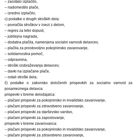
– zaostalo izplačilo,
– nadomestilo plače,
– izredno izplačilo;
c) podatke o drugih stroških dela:
– povračila stroškov v zvezi z delom,
– regres za letni dopust,
– jubilejna nagrada,
– dodatna plačila, namenjena socialni varnosti delavcev,
– plačila za prostovoljno pokojninsko zavarovanje,
– solidarnostna pomoč,
– odpravnina,
– stroški izobraževanja delavcev,
– davki na izplačane plače,
– ostali stroški dela;
č) podatke o zakonsko določenih prispevkih za socialno varnost za
posameznega delavca:
prispevki v breme delodajalca:
– plačani prispevki za pokojninsko in invalidsko zavarovanje,
– plačani prispevki za zdravstveno zavarovanje,
– plačani prispevki za starševsko varstvo,
– plačani prispevki za zaposlovanje;
prispevki v breme zavarovanca:
– plačani prispevki za pokojninsko in invalidsko zavarovanje,
– plačani prispevki za zdravstveno zavarovanje,