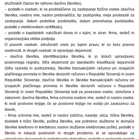
družinskih članov ter njihovo davčno številko),
– podatki o osebah, ki so pooblaščene za zastopanje fizične osebe (davčna
številka, osebno ime, naslov prebivališča, tip zastopnika, meje pooblastil za
zastopanje, datum podelitve pooblastila, datum prenehanja pooblastila,
podatki o elektronskem certifikatu),
– podatki o kapitalskih naložbah doma in v tujini, in sicer: firma, sedež in
organizacijska oblika podjetja.
O pravnih osebah, združenjih oseb po tujem pravu, ki so brez pravne
osebnosti, in drugih osebah, ki opravljajo dejavnost:
– davčna številka, identifikacijska številka, ki jo določi upravljavec
poslovnega registra, šifra dejavnosti po standardni klasifikaciji dejavnosti
(šifra razreda in podrazreda), številke transakcijskih računov pri izvajalcih
plačilnega prometa in številke deviznih računov v Republiki Sloveniji in izven
Republike Slovenije, davčne številke in številke transakcijskih računov pri
izvajalcih plačilnega prometa in številke deviznih računov v Republiki
Sloveniji in izven Republike Slovenije tudi za povezane osebe, določene z
zakonom; davčna številka, firma oziroma osebno ime, sedež in naslov osebe,
ki vodi poslovne knjige, če se poslovne knjige ne vodijo pri zavezancu za
davek,
– firma oziroma ime, sedež in naslov (občina, naselje, ulica, hišna številka,
dodatek k hišni številki, poštna številka, vse potrebne službene in domače
številke telefonov in telefaksov, naslov službene elektronske pošte), podatki o
številu in lokaciji poslovnih in drugih prostorov, ki se uporabljajo za
opravljanje dejavnosti in pridobivanje dohodkov; podatki o poslovnih enotah