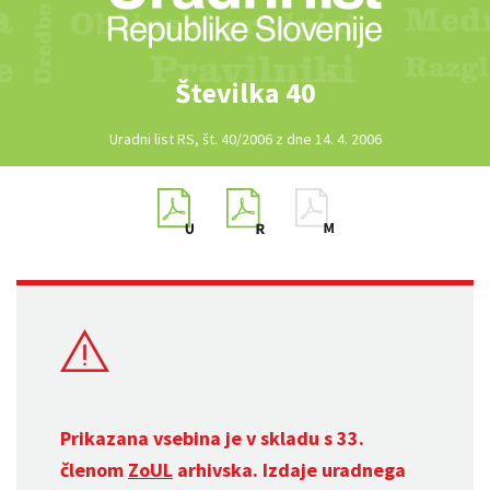
Številka 40
Uradni list RS, št. 40/2006 z dne 14. 4. 2006
Prikazana vsebina je v skladu s 33.
členom
ZoUL
arhivska. Izdaje uradnega