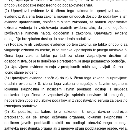
pridobivajo podatke neposredno od podatkovnega vira.
(2) Upravljavci evidenc iz 6. člena tega zakona in upravljavci uradnih
evidenc iz 8. člena tega zakona morajo omogočiti dostop do podatkov iz teh
evidenc uporabnikom, določenim s tem zakonom, za namen vzpostavitve
oziroma vodenja in vzdrževanja uradnih evidenc tako, da je omogočeno
izvrševanje njihovih nalog, določenih z zakonom. Upravljavci evidenc
omogočijo brezplačen dostop do navedenih podatkov.
(3) Podatki, ki jih vsebujejo evidence po tem zakonu, se lahko pridobijo za
vlagatelje oziroma za osebe, ki so stranke v postopkih iz prvega odstavka 5.
člena tega zakona, lahko pa tudi za člane vlagateljeve družine ali
gospodinjstva, če je to določeno s predpisom, ki ureja posamezno področje.
(4) Upravljavci evidenc morajo v predpisanih rokih zagotavljati ažurno in
točno stanje evidenc.
(5) Upravljavci evidenc iz točk d) do n) 6. člena tega zakona in upravljavci
uradnih evidenc iz 8. člena tega zakona omogočijo državnim organom,
lokalnim skupnostim in nosilcem javnih pooblastil dostop iz drugega
odstavka tega člena z vzpostavitvijo spletnih servisov, ki omogočajo
neposreden vpogled v zbirke podatkov, in z vzpostavitvijo servisa za paketno
izmenjavo podatkov.
(6) Za podatke, za katere je z zakonom, ki ureja davčno področje,
predpisano, da se smejo državnim organom, lokalnim skupnostim in
nosilcem javnih pooblastil razkriti na podlagi obrazloženega pisnega
zahtevka predstojnika organa ali z njegove strani pooblaščene osebe, velja,