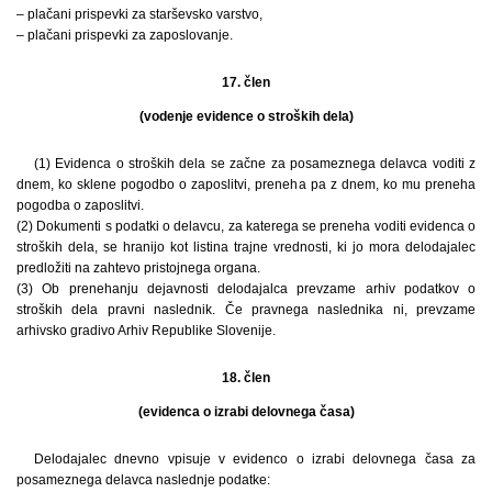
– plačani prispevki za starševsko varstvo,
– plačani prispevki za zaposlovanje.
17. člen
(vodenje evidence o stroških dela)
(1) Evidenca o stroških dela se začne za posameznega delavca voditi z
dnem, ko sklene pogodbo o zaposlitvi, preneha pa z dnem, ko mu preneha
pogodba o zaposlitvi.
(2) Dokumenti s podatki o delavcu, za katerega se preneha voditi evidenca o
stroških dela, se hranijo kot listina trajne vrednosti, ki jo mora delodajalec
predložiti na zahtevo pristojnega organa.
(3) Ob prenehanju dejavnosti delodajalca prevzame arhiv podatkov o
stroških dela pravni naslednik. Če pravnega naslednika ni, prevzame
arhivsko gradivo Arhiv Republike Slovenije.
18. člen
(evidenca o izrabi delovnega časa)
Delodajalec dnevno vpisuje v evidenco o izrabi delovnega časa za
posameznega delavca naslednje podatke: