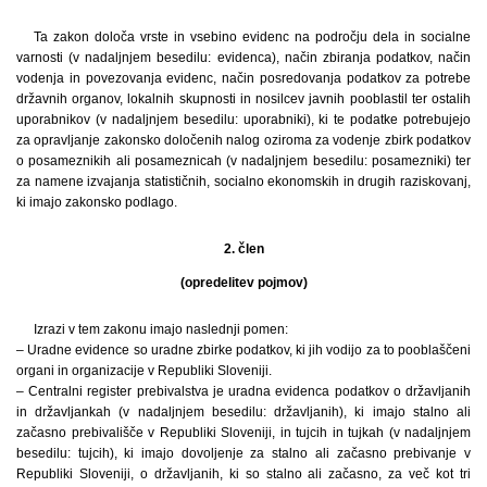
Ta zakon določa vrste in vsebino evidenc na področju dela in socialne
varnosti (v nadaljnjem besedilu: evidenca), način zbiranja podatkov, način
vodenja in povezovanja evidenc, način posredovanja podatkov za potrebe
državnih organov, lokalnih skupnosti in nosilcev javnih pooblastil ter ostalih
uporabnikov (v nadaljnjem besedilu: uporabniki), ki te podatke potrebujejo
za opravljanje zakonsko določenih nalog oziroma za vodenje zbirk podatkov
o posameznikih ali posameznicah (v nadaljnjem besedilu: posamezniki) ter
za namene izvajanja statističnih, socialno ekonomskih in drugih raziskovanj,
ki imajo zakonsko podlago.
2. člen
(opredelitev pojmov)
Izrazi v tem zakonu imajo naslednji pomen:
– Uradne evidence so uradne zbirke podatkov, ki jih vodijo za to pooblaščeni
organi in organizacije v Republiki Sloveniji.
– Centralni register prebivalstva je uradna evidenca podatkov o državljanih
in državljankah (v nadaljnjem besedilu: državljanih), ki imajo stalno ali
začasno prebivališče v Republiki Sloveniji, in tujcih in tujkah (v nadaljnjem
besedilu: tujcih), ki imajo dovoljenje za stalno ali začasno prebivanje v
Republiki Sloveniji, o državljanih, ki so stalno ali začasno, za več kot tri