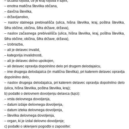
– država rojstva, če je kraj rojstva v tujini,
– enotna matična številka občana,
– davčna številka,
– državljanstvo,
– naslov stalnega prebivališča (ulica, hišna številka, kraj, poštna številka,
šifra občine, občina, šifra države, država),
– naslov začasnega prebivališča (ulica, hišna številka, kraj, poštna številka,
šifra občine, občina, šifra države, država),
– izobrazba,
– ali je delavec invalid,
– kategorija invalidnosti,
– ali je delavec delno upokojen,
– ali delavec opravlja dopolnilno delo pri drugem delodajalcu,
– ime drugega delodajalca (in matična številka), pri katerem delavec opravlja
dopolnilno delo,
– naslov drugega delodajalca, pri katerem delavec opravlja dopolnilno delo
(ulica, hišna številka, poštna številka, kraj);
b) podatki o delovnem dovoljenju delavca (tujci):
– vrsta delovnega dovoljenja,
– datum izdaje delovnega dovoljenja,
– datum izteka delovnega dovoljenja,
– številka delovnega dovoljenja,
– organ, ki je izdal delovno dovoljenje;
c) podatki o sklenjeni pogodbi o zaposlitvi: