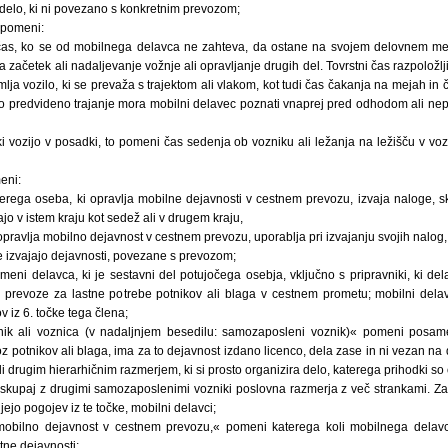
 delo, ki ni povezano s konkretnim prevozom;
« pomeni:
čas, ko se od mobilnega delavca ne zahteva, da ostane na svojem delovnem mes
 začetek ali nadaljevanje vožnje ali opravljanje drugih del. Tovrstni čas razpoložljiv
lja vozilo, ki se prevaža s trajektom ali vlakom, kot tudi čas čakanja na mejah in
vo predvideno trajanje mora mobilni delavec poznati vnaprej pred odhodom ali n
i vozijo v posadki, to pomeni čas sedenja ob vozniku ali ležanja na ležišču v vo
eni:
terega oseba, ki opravlja mobilne dejavnosti v cestnem prevozu, izvaja naloge, 
ajo v istem kraju kot sedež ali v drugem kraju,
 opravlja mobilno dejavnost v cestnem prevozu, uporablja pri izvajanju svojih nalog,
se izvajajo dejavnosti, povezane s prevozom;
eni delavca, ki je sestavni del potujočega osebja, vključno s pripravniki, ki dela
 prevoze za lastne potrebe potnikov ali blaga v cestnem prometu; mobilni delav
iz 6. točke tega člena;
ik ali voznica (v nadaljnjem besedilu: samozaposleni voznik)« pomeni posam
oz potnikov ali blaga, ima za to dejavnost izdano licenco, dela zase in ni vezan n
li drugim hierarhičnim razmerjem, ki si prosto organizira delo, katerega prihodki so
li skupaj z drugimi samozaposlenimi vozniki poslovna razmerja z več strankami. Z
ujejo pogojev iz te točke, mobilni delavci;
 mobilno dejavnost v cestnem prevozu,« pomeni katerega koli mobilnega dela
stne dejavnosti;