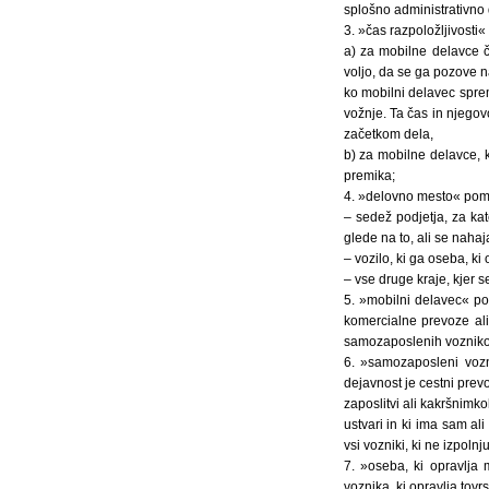
splošno administrativno
3. »čas razpoložljivosti
a) za mobilne delavce 
voljo, da se ga pozove na
ko mobilni delavec sprem
vožnje. Ta čas in njego
začetkom dela,
b) za mobilne delavce, k
premika;
4. »delovno mesto« pom
– sedež podjetja, za ka
glede na to, ali se nahaj
– vozilo, ki ga oseba, ki
– vse druge kraje, kjer 
5. »mobilni delavec« pom
komercialne prevoze ali
samozaposlenih voznikov 
6. »samozaposleni vozn
dejavnost je cestni prev
zaposlitvi ali kakršnimko
ustvari in ki ima sam a
vsi vozniki, ki ne izpolnj
7. »oseba, ki opravlja
voznika, ki opravlja tovr