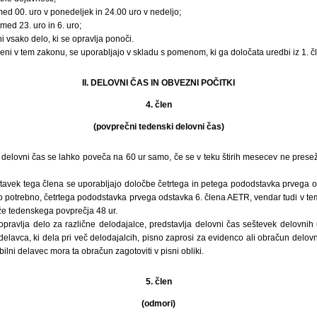
d 00. uro v ponedeljek in 24.00 uro v nedeljo;
ed 23. uro in 6. uro;
vsako delo, ki se opravlja ponoči.
ljeni v tem zakonu, se uporabljajo v skladu s pomenom, ki ga določata uredbi iz 1. 
II. DELOVNI ČAS IN OBVEZNI POČITKI
4. člen
(povprečni tedenski delovni čas)
i delovni čas se lahko poveča na 60 ur samo, če se v teku štirih mesecev ne pres
stavek tega člena se uporabljajo določbe četrtega in petega pododstavka prvega 
to potrebno, četrtega pododstavka prvega odstavka 6. člena AETR, vendar tudi v tem
že tedenskega povprečja 48 ur.
pravlja delo za različne delodajalce, predstavlja delovni čas seštevek delovnih 
lavca, ki dela pri več delodajalcih, pisno zaprosi za evidenco ali obračun delovn
lni delavec mora ta obračun zagotoviti v pisni obliki.
5. člen
(odmori)