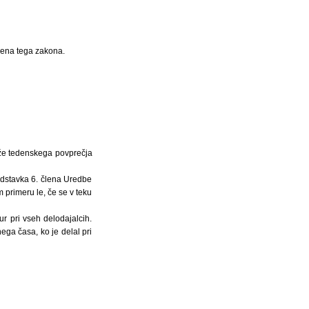
člena tega zakona.
eže tedenskega povprečja
odstavka 6. člena Uredbe
 primeru le, če se v teku
ur pri vseh delodajalcih.
ega časa, ko je delal pri