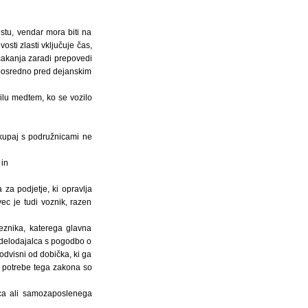
tu, vendar mora biti na
osti zlasti vključuje čas,
 čakanja zaradi prepovedi
eposredno pred dejanskim
zilu medtem, ko se vozilo
skupaj s podružnicami ne
 in
 za podjetje, ki opravlja
ec je tudi voznik, razen
eznika, katerega glavna
a delodajalca s pogodbo o
 odvisni od dobička, ki ga
a potrebe tega zakona so
vca ali samozaposlenega