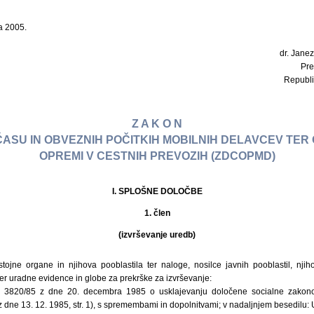
a 2005.
dr. Janez
Pre
Republi
Z A K O N
ASU IN OBVEZNIH POČITKIH MOBILNIH DELAVCEV TER 
OPREMI V CESTNIH PREVOZIH (ZDCOPMD)
I. SPLOŠNE DOLOČBE
1. člen
(izvrševanje uredb)
tojne organe in njihova pooblastila ter naloge, nosilce javnih pooblastil, njih
 ter uradne evidence in globe za prekrške za izvrševanje:
 3820/85 z dne 20. decembra 1985 o usklajevanju določene socialne zakono
z dne 13. 12. 1985, str. 1), s spremembami in dopolnitvami; v nadaljnjem besedilu