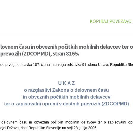
KOPIRAJ POVEZAVO
lovnem času in obveznih počitkih mobilnih delavcev ter o
 prevozih (ZDCOPMD), stran 8165.
nee prvega odstavka 107. člena in prvega odstavka 91. člena Ustave Republike Slo
U K A Z
o razglasitvi Zakona o delovnem času
in obveznih počitkih mobilnih delavcev
ter o zapisovalni opremi v cestnih prevozih (ZDCOPMD)
elovnem času in obveznih počitkih mobilnih delavcev ter o zapisovalni opr
jel Državni zbor Republike Slovenije na seji 28. julija 2005.