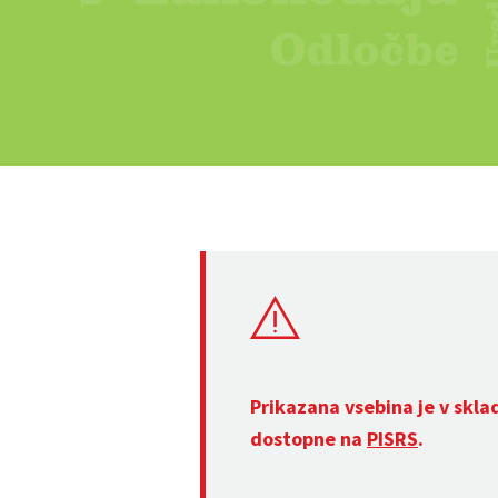
Prikazana vsebina je v skla
dostopne na
PISRS
.