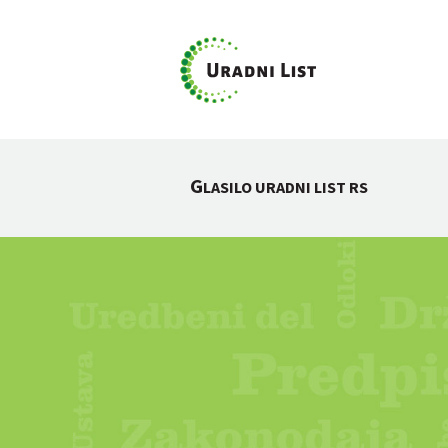
G
LASILO URADNI LIST RS