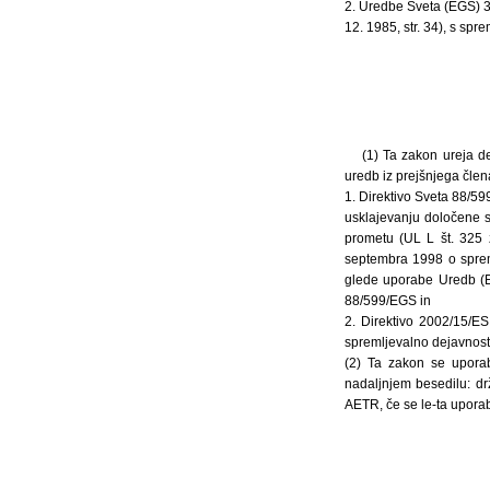
2. Uredbe Sveta (EGS) 3
12. 1985, str. 34), s s
(1) Ta zakon ureja d
uredb iz prejšnjega člen
1. Direktivo Sveta 88/
usklajevanju določene 
prometu (UL L št. 325 
septembra 1998 o sprem
glede uporabe Uredb (EG
88/599/EGS in
2. Direktivo 2002/15/E
spremljevalno dejavnost 
(2) Ta zakon se uporab
nadaljnjem besedilu: d
AETR, če se le-ta upora