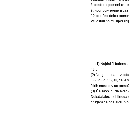
8. »teden« pomeni čas me
9. »ponoči« pomeni čas m
10. »nočno delo« pomeni 
Vsi ostali pojmi, uporab
(1) Najdaljši tedensk
48 ur.
(2) Ne glede na prvi od
3820/85/EGS, ali, če je 
štirih mesecev ne prese
(3) Če mobilni delavec o
Delodajalec mobilnega de
drugem delodajalcu. Mobi