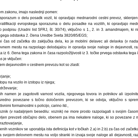
 tem zakonu, imajo naslednji pomen:
porazum o delu posadk vozil, ki opravljajo mednarodni cestni prevoz, sklenjen 
 ratifikaciji evropskega sporazuma o delu posadke na vozilih, ki opravljajo m
podpisu (Uradni list SFRJ, št. 30/74), vključno s 1., 2. in 3. amandmajem, ki niso 
ugega odstavka 2. člena Uredbe Sveta 3820/85/EGS;
i čas od začetka do zaključka dela, ko je mobilni delavec ali delavka (v nadal
vnem mestu na razpolago delodajalcu in opravlja svoje naloge in dejavnosti, r
 iz 6. člena tega zakona in časa razpoložljivosti iz 3. točke prvega odstavka tega 
s je vključen:
sem dejavnostim v cestnem prevozu kot so zlasti:
rjanje;
opu na vozilo in izstopu iz njega;
zdrževanje;
ih namen je zagotoviti varnost vozila, njegovega tovora in potnikov ali izpolnit
sredno povezane s točno določenim prevozom, ki se odvija, vključno s sprem
ivnimi formalnostmi s policijo, carino itd.,
voznik (v nadaljnjem besedilu: voznik) ne more prosto razpolagati s svojim časo
ljen prevzeti običajno delo, obenem pa ima nekatere naloge, ki so povezane z n
raztovarjanje,
ih voznikov se uporablja ista definicija kot v točkah 2.a) in 2.b) za čas od začetk
svojem delovnem mestu na voljo stranki in izvaja svoje naloge ali dejavnosti, razen