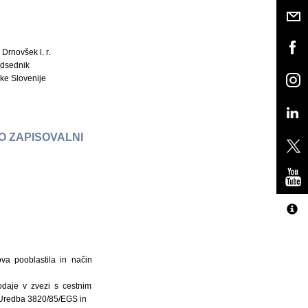
 Drnovšek l. r.
dsednik
ke Slovenije
O ZAPISOVALNI
ova pooblastila in način
daje v zvezi s cestnim
: Uredba 3820/85/EGS in