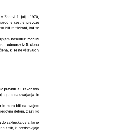
v Ženevi 1. julija 1970,
ednarodne cestne prevoze
bili ratificirani, kot se
jnjem besedilu: mobilni
azen odmorov iz 5. člena
člena, ki se ne vštevajo v
ev pravnih ali zakonskih
ljanjem natovarjanja in
m in mora biti na svojem
jegovim delom, zlasti ko
a do zaključka dela, ko je
 tistih, ki predstavljajo