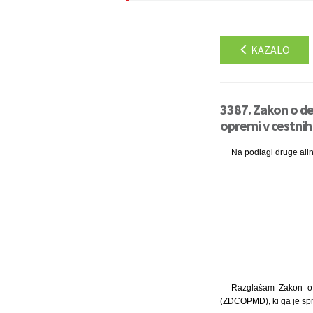
KAZALO
3387. Zakon o de
opremi v cestnih
Na podlagi druge ali
Razglašam Zakon o d
(ZDCOPMD), ki ga je spre