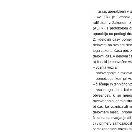
Izrazi, uporabljeni v
1. »AETR« je Evropski s
ratificiran z Zakonom o
(AETR), s protokolom ob 
uporablja na podlagi dr
2. »delovni čas« pomen
delavec) na svojem delo
tega zakona, časa počitka
delovni čas. V delovni ča
a) čas, ki je posvečen v
– vožnja vozila;
– natovarjanje in raztova
– pomoč potnikom pri vst
– čiščenje in tehnično v
– vsa druga dela, kater
obveznosti, ki so nepo
raztovarjanja, administrat
b) čas, ko voznica ali 
delovnem mestu, priprav
čaka na natovarjanje ali 
c) v primeru samozaposlen
samozaposleni voznik na 