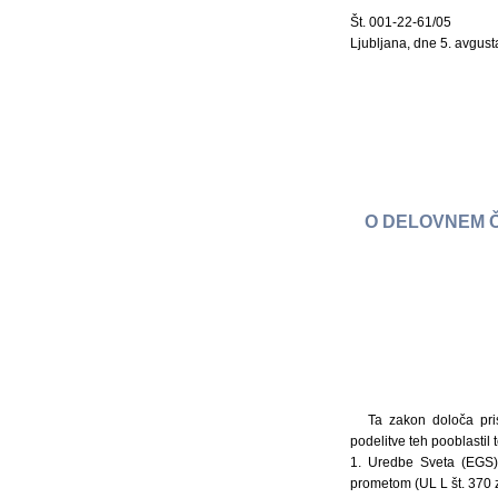
Št. 001-22-61/05
Ljubljana, dne 5. avgust
O DELOVNEM Č
Ta zakon določa pris
podelitve teh pooblastil
1. Uredbe Sveta (EGS)
prometom (UL L št. 370 