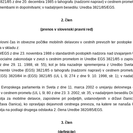
821/85 z dne 20. decembra 1985 o tahografu (nadzorni napravi) v cestnem prometu
premembami in dopolnitvami; v nadaljnjem besedilu: Uredba 3821/85/EGS.
2. člen
(prenos v slovenski pravni red)
elovni čas in obvezne počitke mobilnih delavcev v cestnih prevozih ter postopk
a v skladu z:
599/EGS z dne 23. novembra 1988 o standardnih postopkih nadzora nad izvajanjem
socialne zakonodaje v zvezi s cestnim prometom in Uredbe EGS 3821/85 o zapis
z dne 29. 11. 1988, str. 55), kot je bila nazadnje spremenjena z Uredbo Sve
embi Uredbe (EGS) 3821/85 o tahografu (nadzorni napravi) v cestnem prometu
S) 3820/84 in (EGS) 3821/85 (UL L št. 274 z dne 9. 10. 1998, str. 1); v nadal
S Evropskega parlamenta in Sveta z dne 11. marca 2002 o urejanju delovnega č
v cestnem prometu (UL L št. 80 z dne 23. 3. 2002, str. 35; v nadaljnjem besedilu Di
lja za mobilne delavce, zaposlene pri podjetjih, ustanovljenih v državi članic
ržava članica), ko opravljajo dejavnosti cestnega prevoza, na katere se nanaša
blja na podlagi drugega odstavka 2. člena Uredbe 3820/85/EGS.
3. člen
(definicije)