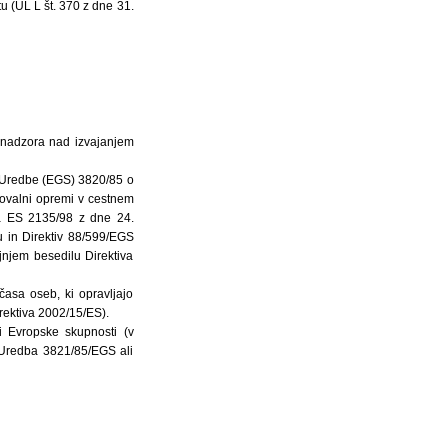
 (UL L št. 370 z dne 31.
e nadzora nad izvajanjem
 Uredbe (EGS) 3820/85 o
ovalni opremi v cestnem
ta ES 2135/98 z dne 24.
 in Direktiv 88/599/EGS
jnjem besedilu Direktiva
asa oseb, ki opravljajo
rektiva 2002/15/ES).
i Evropske skupnosti (v
 Uredba 3821/85/EGS ali