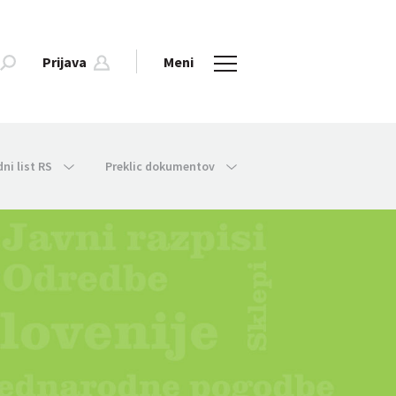
Prijava
Meni
dni list RS
Preklic dokumentov