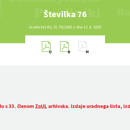
Številka 76
Uradni list RS, št. 76/2005 z dne 12. 8. 2005
du s 33. členom
ZoUL
arhivska. Izdaje uradnega lista, iz