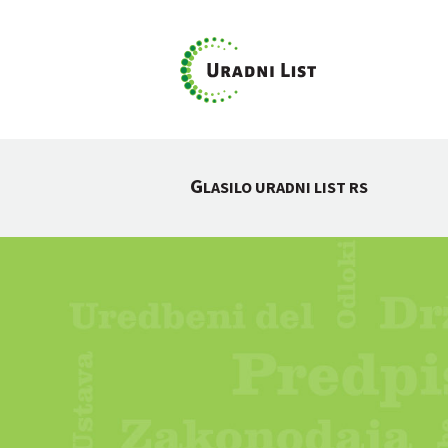
G
LASILO URADNI LIST RS