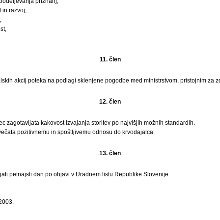
podeljevanja priznanj,
 in razvoj,
,
st,
11. člen
lskih akcij poteka na podlagi sklenjene pogodbe med ministrstvom, pristojnim za zd
12. člen
ec zagotavljata kakovost izvajanja storitev po najvišjih možnih standardih.
čata pozitivnemu in spoštljivemu odnosu do krvodajalca.
13. člen
jati petnajsti dan po objavi v Uradnem listu Republike Slovenije.
 2003.