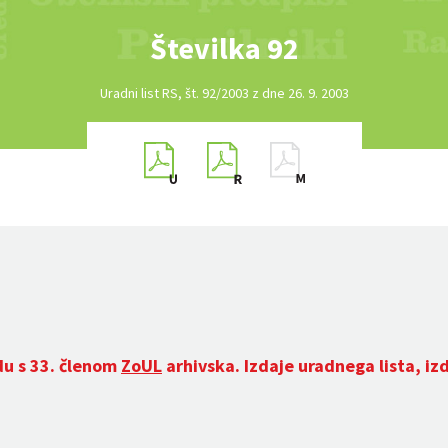
Številka 92
Uradni list RS, št. 92/2003 z dne 26. 9. 2003
du s 33. členom
ZoUL
arhivska. Izdaje uradnega lista, iz