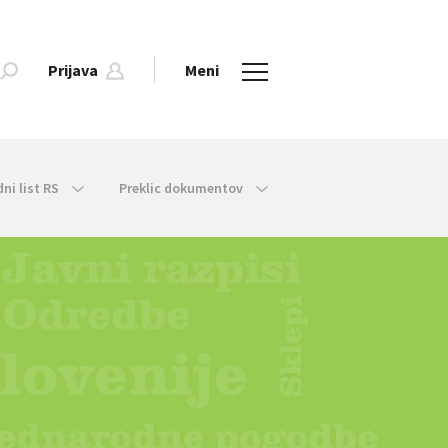
Prijava
Meni
dni list RS
Preklic dokumentov