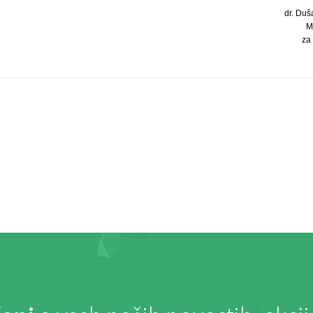
dr. Duša
M
za