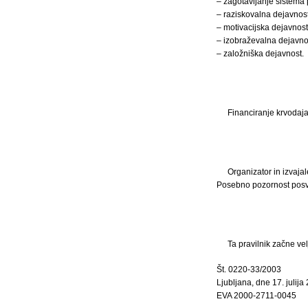
– zagotavljanje sistema 
– raziskovalna dejavnost
– motivacijska dejavnost
– izobraževalna dejavno
– založniška dejavnost.
Financiranje krvodaja
Organizator in izvajal
Posebno pozornost posve
Ta pravilnik začne vel
Št. 0220-33/2003
Ljubljana, dne 17. julija
EVA 2000-2711-0045