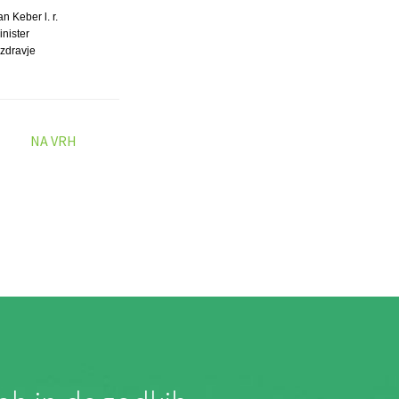
n Keber l. r.
inister
 zdravje
NA VRH