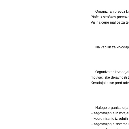
Organiziran prevoz k
Plačnik stroškov prevoza 
Višina cene malice za te
Na vabilih za krvodaj
Organizator krvodajal
motivacijske dejavnosti 
Krvodajalec se pred odv
Naloge organizatorja 
– zagotavljanje in izvaja
– koordiniranje izrednih 
– zagotavljanje sistema 