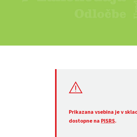
Prikazana vsebina je v skla
dostopne na
PISRS
.