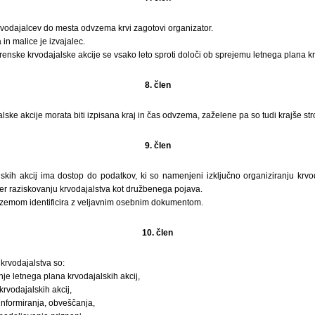
rvodajalcev do mesta odvzema krvi zagotovi organizator.
in malice je izvajalec.
renske krvodajalske akcije se vsako leto sproti določi ob sprejemu letnega plana kr
8. člen
alske akcije morata biti izpisana kraj in čas odvzema, zaželene pa so tudi krajše st
9. člen
skih akcij ima dostop do podatkov, ki so namenjeni izključno organiziranju krvod
ter raziskovanju krvodajalstva kot družbenega pojava.
zemom identificira z veljavnim osebnim dokumentom.
10. člen
krvodajalstva so:
nje letnega plana krvodajalskih akcij,
krvodajalskih akcij,
informiranja, obveščanja,