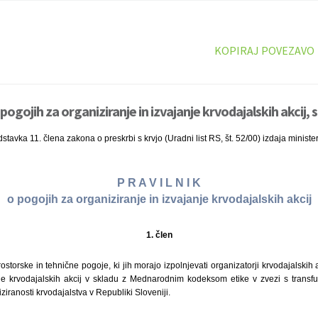
KOPIRAJ POVEZAVO
 pogojih za organiziranje in izvajanje krvodajalskih akcij, 
stavka 11. člena zakona o preskrbi s krvjo (Uradni list RS, št. 52/00) izdaja ministe
P R A V I L N I K
o pogojih za organiziranje in izvajanje krvodajalskih akcij
1. člen
ostorske in tehnične pogoje, ki jih morajo izpolnjevati organizatorji krvodajalskih
je krvodajalskih akcij v skladu z Mednarodnim kodeksom etike v zvezi s transfuzi
iziranosti krvodajalstva v Republiki Sloveniji.