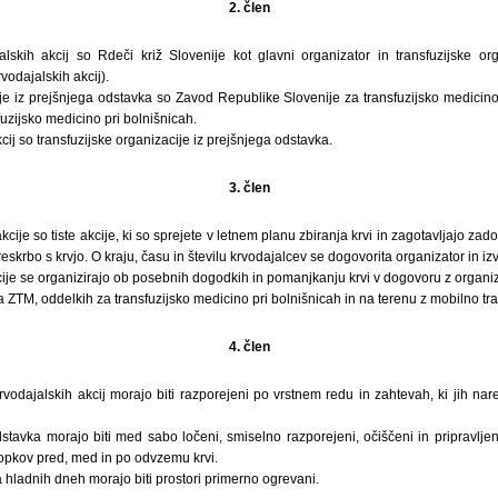
2. člen
jalskih akcij so Rdeči križ Slovenije kot glavni organizator in transfuzijske or
vodajalskih akcij).
ije iz prejšnjega odstavka so Zavod Republike Slovenije za transfuzijsko medicino
fuzijsko medicino pri bolnišnicah.
kcij so transfuzijske organizacije iz prejšnjega odstavka.
3. člen
ije so tiste akcije, ki so sprejete v letnem planu zbiranja krvi in zagotavljajo zad
skrbo s krvjo. O kraju, času in številu krvodajalcev se dogovorita organizator in izv
ije se organizirajo ob posebnih dogodkih in pomanjkanju krvi v dogovoru z organiz
 ZTM, oddelkih za transfuzijsko medicino pri bolnišnicah in na terenu z mobilno tra
4. člen
rvodajalskih akcij morajo biti razporejeni po vrstnem redu in zahtevah, ki jih n
dstavka morajo biti med sabo ločeni, smiselno razporejeni, očiščeni in pripravlje
pkov pred, med in po odvzemu krvi.
hladnih dneh morajo biti prostori primerno ogrevani.