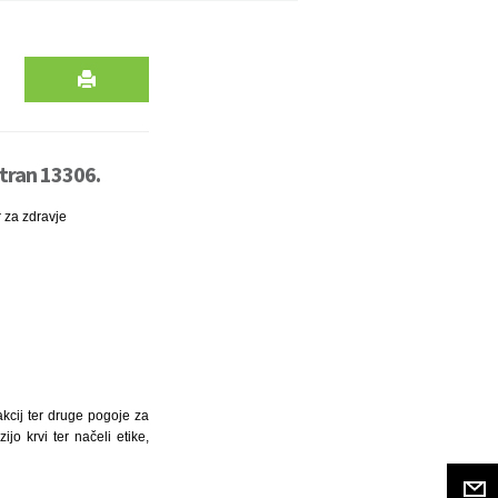
stran 13306.
r za zdravje
 akcij ter druge pogoje za
jo krvi ter načeli etike,