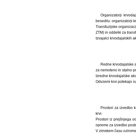
Organizatorji krvoda
besedilu: organizatorji kr
Transfuzijske organizac
ZTM) in oddelki za trans
Izvajalci krvodajalskih a
Redne krvodajalske akc
za nemoteno in stalno pre
Izredne krvodajalske akc
Odvzemi krvi potekajo na
Prostori za izvedbo k
krvi.
Prostori iz prejšnjega o
opreme za izvedbo posto
V zimskem času oziroma 