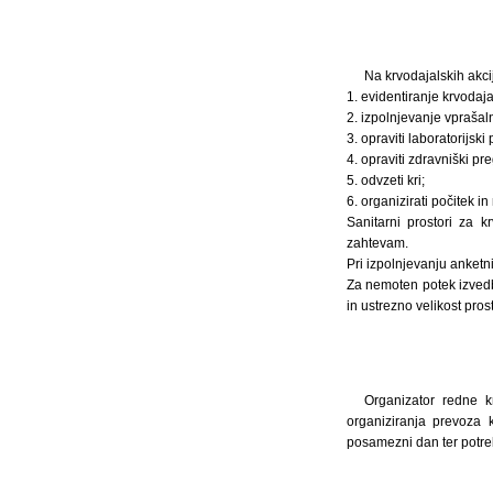
Na krvodajalskih akcij
1. evidentiranje krvodaja
2. izpolnjevanje vprašal
3. opraviti laboratorijski
4. opraviti zdravniški pre
5. odvzeti kri;
6. organizirati počitek i
Sanitarni prostori za k
zahtevam.
Pri izpolnjevanju anketn
Za nemoten potek izvedbe
in ustrezno velikost pros
Organizator redne k
organiziranja prevoza 
posamezni dan ter potre