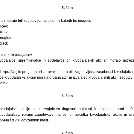
5. člen
ah morajo biti zagotovljeni prostori, v katerih bo mogoče:
lcev;
nikov;
 pregled;
gled;
n malico krvodajalcev.
rvodajalce, spremljevalce in sodelavce pri krvodajalskih akcijah morajo ustre
ih vprašanj in pregledu pri zdravniku mora biti zagotovljena zasebnost krvodajalca.
 krvodajalske akcije morata organizator in izvajalec krvodajalskih akcij zagotovit
torov.
6. člen
rvodajalske akcije se z izvajalcem dogovori najmanj štirinajst dni pred nač
krvodajalcev, načinu zagotovitve malice, uri začetka krvodajalske akcije in p
bnem številu odvzemnih mest.
7. člen