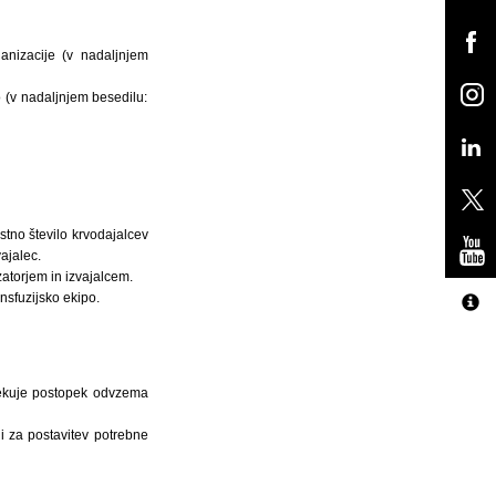
ganizacije (v nadaljnjem
 (v nadaljnjem besedilu:
ostno število krvodajalcev
ajalec.
atorjem in izvajalcem.
nsfuzijsko ekipo.
arekuje postopek odvzema
ni za postavitev potrebne