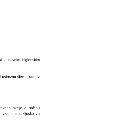
zati osnovnim higienskim
i ustrezno število kadrov
rtovano akcijo o načinu
redvidenem zaključku za