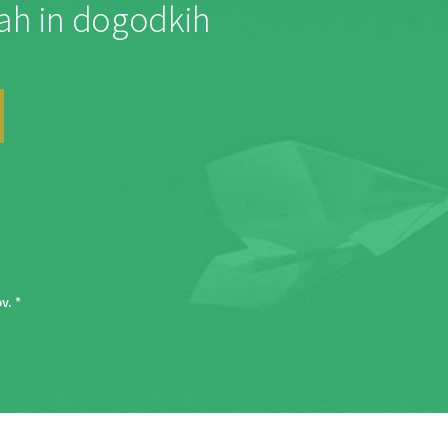
jah in dogodkih
ov
. *