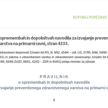
KOPIRAJ POVEZAVO
o spremembah in dopolnitvah navodila za izvajanje preve
rstva na primarni ravni, stran 4333.
ravstveni dejavnosti (Uradni list RS, št. 9/92, 45/94 – odl. US, 37/95, 8/96, 59/99
/01) in zakona o zdravstvenem varstvu in zdravstvenem zavarovanju (Uradni list RS
6/99, 56/99-ZVZD, 99/01, 42/02 – ZDR in 60/02) izdaja minister za zdravje
P R A V I L N I K
o spremembah in dopolnitvah navodila
izvajanje preventivnega zdravstvenega varstva na primarni r
1