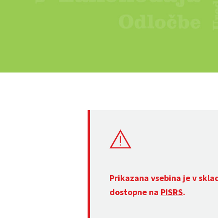
Prikazana vsebina je v skla
dostopne na
PISRS
.