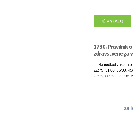
KAZALO
1730. Pravilnik 
zdravstvenega va
Na podlagi zakona o zd
ZZdrS, 31/00, 36/00, 45
29/98, 77/98 – odl. US, 
za 