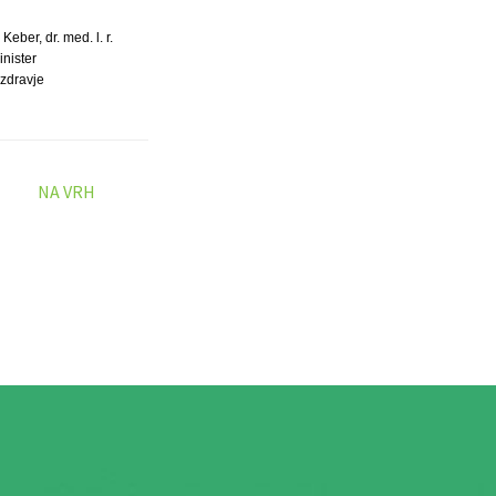
Keber, dr. med. l. r.
inister
 zdravje
NA VRH