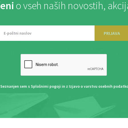
eni
o vseh naših novostih, akci
PRIJAVA
Seznanjen sem s
Splošnimi pogoji
in z
Izjavo o varstvu osebnih podatk