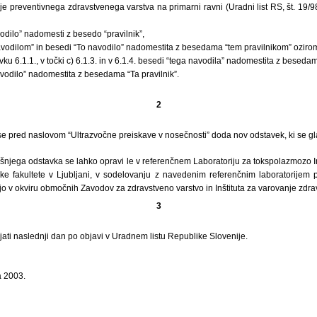
je preventivnega zdravstvenega varstva na primarni ravni (Uradni list RS, št. 19/98
dilo” nadomesti z besedo “pravilnik”,
navodilom” in besedi “To navodilo” nadomestita z besedama “tem pravilnikom” oziroma
avku 6.1.1., v točki c) 6.1.3. in v 6.1.4. besedi “tega navodila” nadomestita z besedam
navodilo” nadomestita z besedama “Ta pravilnik”.
2
I se pred naslovom “Ultrazvočne preiskave v nosečnosti” doda nov odstavek, ki se gl
rejšnjega odstavka se lahko opravi le v referenčnem Laboratoriju za tokspolazmozo In
ke fakultete v Ljubljani, v sodelovanju z navedenim referenčnim laboratorijem pa
o v okviru območnih Zavodov za zdravstveno varstvo in Inštituta za varovanje zdra
3
ljati naslednji dan po objavi v Uradnem listu Republike Slovenije.
a 2003.