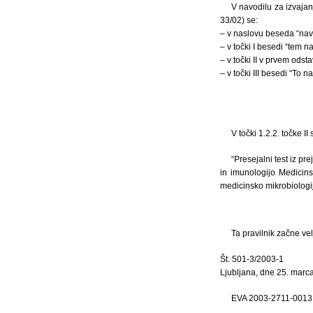
V navodilu za izvajan
33/02) se:
– v naslovu beseda “navo
– v točki I besedi “tem 
– v točki II v prvem odst
– v točki III besedi “To 
V točki 1.2.2. točke I
“Presejalni test iz p
in imunologijo Medicins
medicinsko mikrobiologij
Ta pravilnik začne ve
Št. 501-3/2003-1
Ljubljana, dne 25. marc
EVA 2003-2711-0013