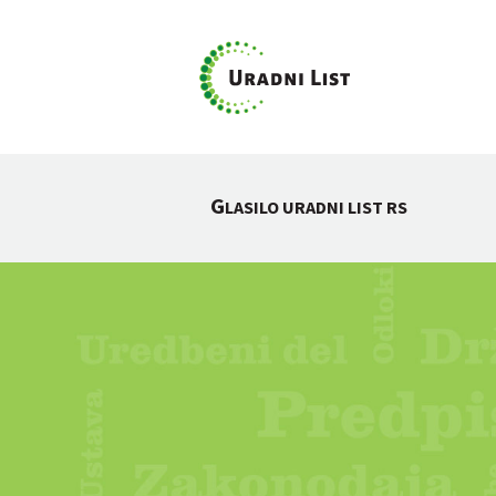
G
LASILO URADNI LIST RS