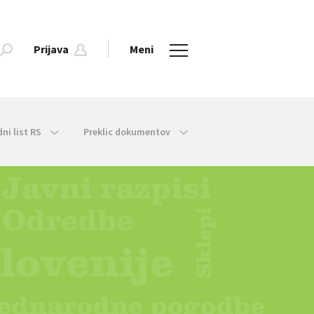
Prijava
Meni
dni list RS
Preklic dokumentov