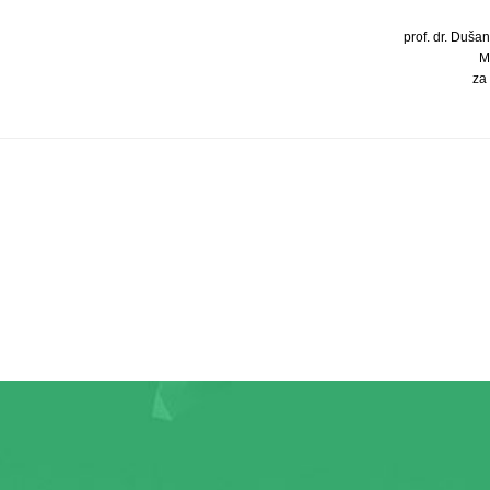
prof. dr. Dušan 
M
za