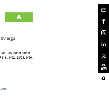
ntivnega
 – odl. US, 90/99, 98/99 –
, št. 9/92, 13/93, 9/96,
avni