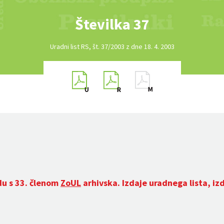
Številka 37
Uradni list RS, št. 37/2003 z dne 18. 4. 2003
du s 33. členom
ZoUL
arhivska. Izdaje uradnega lista, iz