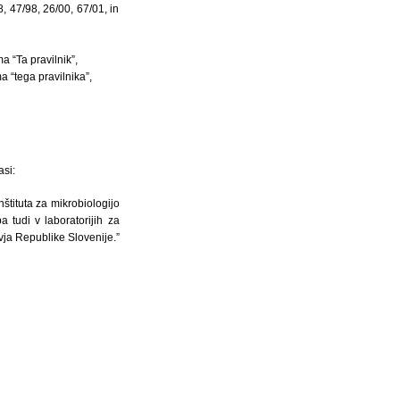
, 47/98, 26/00, 67/01, in
 “Ta pravilnik”,
a “tega pravilnika”,
asi:
štituta za mikrobiologijo
 tudi v laboratorijih za
vja Republike Slovenije.”