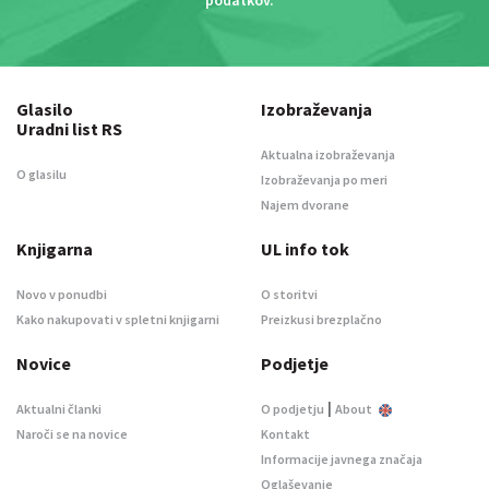
podatkov
. *
Glasilo
Izobraževanja
Uradni list RS
Aktualna izobraževanja
O glasilu
Izobraževanja po meri
Najem dvorane
Knjigarna
UL info tok
Novo v ponudbi
O storitvi
Kako nakupovati v spletni knjigarni
Preizkusi brezplačno
Novice
Podjetje
|
Aktualni članki
O podjetju
About
Naroči se na novice
Kontakt
Informacije javnega značaja
Oglaševanje