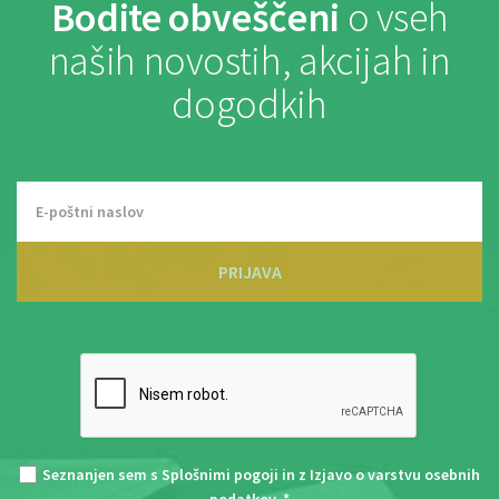
Bodite obveščeni
o vseh
naših novostih, akcijah in
dogodkih
PRIJAVA
Seznanjen sem s
Splošnimi pogoji
in z
Izjavo o varstvu osebnih