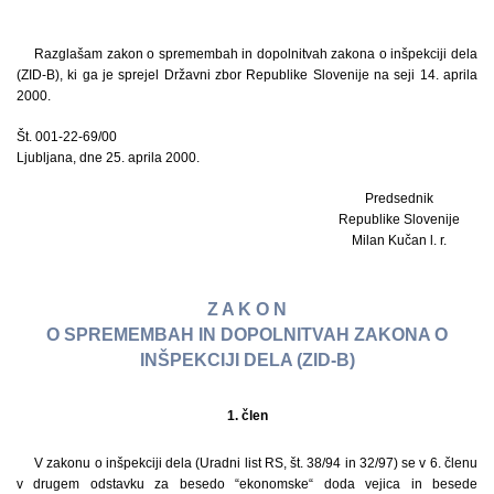
Razglašam zakon o spremembah in dopolnitvah zakona o inšpekciji dela
(ZID-B), ki ga je sprejel Državni zbor Republike Slovenije na seji 14. aprila
2000.
Št. 001-22-69/00
Ljubljana, dne 25. aprila 2000.
Predsednik
Republike Slovenije
Milan Kučan l. r.
Z A K O N
O SPREMEMBAH IN DOPOLNITVAH ZAKONA O
INŠPEKCIJI DELA (ZID-B)
1. člen
V zakonu o inšpekciji dela (Uradni list RS, št. 38/94 in 32/97) se v 6. členu
v drugem odstavku za besedo “ekonomske“ doda vejica in besede