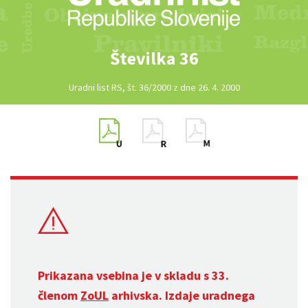
Številka 36
Uradni list RS, št. 36/2000 z dne 26. 4. 2000
Prikazana vsebina je v skladu s 33.
členom
ZoUL
arhivska. Izdaje uradnega