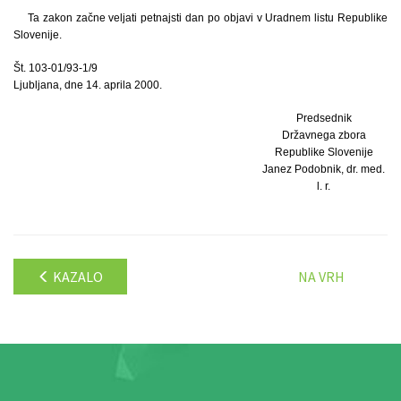
Ta zakon začne veljati petnajsti dan po objavi v Uradnem listu Republike
Slovenije.
Št. 103-01/93-1/9
Ljubljana, dne 14. aprila 2000.
Predsednik
Državnega zbora
Republike Slovenije
Janez Podobnik, dr. med.
l. r.
KAZALO
NA VRH