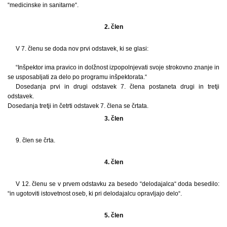
“medicinske in sanitarne“.
2. člen
V 7. členu se doda nov prvi odstavek, ki se glasi:
“Inšpektor ima pravico in dolžnost izpopolnjevati svoje strokovno znanje in
se usposabljati za delo po programu inšpektorata.“
Dosedanja prvi in drugi odstavek 7. člena postaneta drugi in tretji
odstavek.
Dosedanja tretji in četrti odstavek 7. člena se črtata.
3. člen
9. člen se črta.
4. člen
V 12. členu se v prvem odstavku za besedo “delodajalca“ doda besedilo:
“in ugotoviti istovetnost oseb, ki pri delodajalcu opravljajo delo“.
5. člen