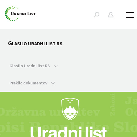
G
LASILO URADNI LIST RS
Glasilo Uradni list RS
Preklic dokumentov