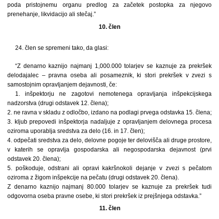
poda pristojnemu organu predlog za začetek postopka za njegovo
prenehanje, likvidacijo ali stečaj.”
10. člen
24. člen se spremeni tako, da glasi:
“Z denarno kaznijo najmanj 1,000.000 tolarjev se kaznuje za prekršek
delodajalec – pravna oseba ali posameznik, ki stori prekršek v zvezi s
samostojnim opravljanjem dejavnosti, če:
1. inšpektorju ne zagotovi nemotenega opravljanja inšpekcijskega
nadzorstva (drugi odstavek 12. člena);
2. ne ravna v skladu z odločbo, izdano na podlagi prvega odstavka 15. člena;
3. kljub prepovedi inšpektorja nadaljuje z opravljanjem delovnega procesa
oziroma uporablja sredstva za delo (16. in 17. člen);
4. odpečati sredstva za delo, delovne pogoje ter delovišča ali druge prostore,
v katerih se opravlja gospodarska ali negospodarska dejavnost (prvi
odstavek 20. člena);
5. poškoduje, odstrani ali opravi kakršnokoli dejanje v zvezi s pečatom
oziroma z žigom inšpekcije na pečatu (drugi odstavek 20. člena).
Z denarno kaznijo najmanj 80.000 tolarjev se kaznuje za prekršek tudi
odgovorna oseba pravne osebe, ki stori prekršek iz prejšnjega odstavka.”
11. člen