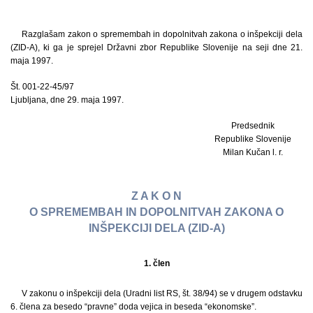
Razglašam zakon o spremembah in dopolnitvah zakona o inšpekciji dela
(ZID-A), ki ga je sprejel Državni zbor Republike Slovenije na seji dne 21.
maja 1997.
Št. 001-22-45/97
Ljubljana, dne 29. maja 1997.
Predsednik
Republike Slovenije
Milan Kučan l. r.
Z A K O N
O SPREMEMBAH IN DOPOLNITVAH ZAKONA O
INŠPEKCIJI DELA (ZID-A)
1. člen
V zakonu o inšpekciji dela (Uradni list RS, št. 38/94) se v drugem odstavku
6. člena za besedo “pravne” doda vejica in beseda “ekonomske”.