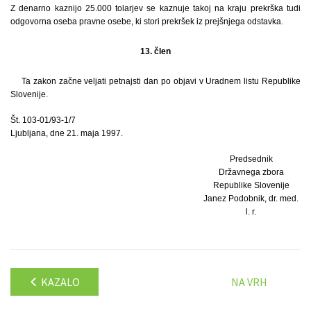
Z denarno kaznijo 25.000 tolarjev se kaznuje takoj na kraju prekrška tudi
odgovorna oseba pravne osebe, ki stori prekršek iz prejšnjega odstavka.
13. člen
Ta zakon začne veljati petnajsti dan po objavi v Uradnem listu Republike
Slovenije.
Št. 103-01/93-1/7
Ljubljana, dne 21. maja 1997.
Predsednik
Državnega zbora
Republike Slovenije
Janez Podobnik, dr. med.
l. r.
KAZALO
NA VRH