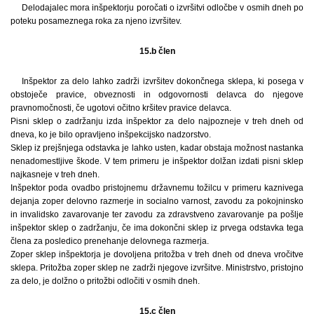
Delodajalec mora inšpektorju poročati o izvršitvi odločbe v osmih dneh po
poteku posameznega roka za njeno izvršitev.
15.b člen
Inšpektor za delo lahko zadrži izvršitev dokončnega sklepa, ki posega v
obstoječe pravice, obveznosti in odgovornosti delavca do njegove
pravnomočnosti, če ugotovi očitno kršitev pravice delavca.
Pisni sklep o zadržanju izda inšpektor za delo najpozneje v treh dneh od
dneva, ko je bilo opravljeno inšpekcijsko nadzorstvo.
Sklep iz prejšnjega odstavka je lahko usten, kadar obstaja možnost nastanka
nenadomestljive škode. V tem primeru je inšpektor dolžan izdati pisni sklep
najkasneje v treh dneh.
Inšpektor poda ovadbo pristojnemu državnemu tožilcu v primeru kaznivega
dejanja zoper delovno razmerje in socialno varnost, zavodu za pokojninsko
in invalidsko zavarovanje ter zavodu za zdravstveno zavarovanje pa pošlje
inšpektor sklep o zadržanju, če ima dokončni sklep iz prvega odstavka tega
člena za posledico prenehanje delovnega razmerja.
Zoper sklep inšpektorja je dovoljena pritožba v treh dneh od dneva vročitve
sklepa. Pritožba zoper sklep ne zadrži njegove izvršitve. Ministrstvo, pristojno
za delo, je dolžno o pritožbi odločiti v osmih dneh.
15.c člen