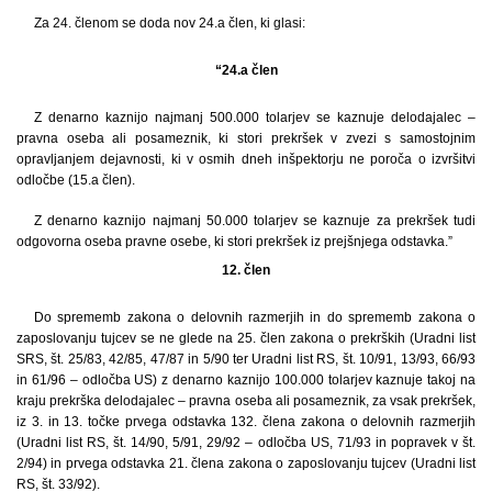
Za 24. členom se doda nov 24.a člen, ki glasi:
“24.a člen
Z denarno kaznijo najmanj 500.000 tolarjev se kaznuje delodajalec –
pravna oseba ali posameznik, ki stori prekršek v zvezi s samostojnim
opravljanjem dejavnosti, ki v osmih dneh inšpektorju ne poroča o izvršitvi
odločbe (15.a člen).
Z denarno kaznijo najmanj 50.000 tolarjev se kaznuje za prekršek tudi
odgovorna oseba pravne osebe, ki stori prekršek iz prejšnjega odstavka.”
12. člen
Do sprememb zakona o delovnih razmerjih in do sprememb zakona o
zaposlovanju tujcev se ne glede na 25. člen zakona o prekrških (Uradni list
SRS, št. 25/83, 42/85, 47/87 in 5/90 ter Uradni list RS, št. 10/91, 13/93, 66/93
in 61/96 – odločba US) z denarno kaznijo 100.000 tolarjev kaznuje takoj na
kraju prekrška delodajalec – pravna oseba ali posameznik, za vsak prekršek,
iz 3. in 13. točke prvega odstavka 132. člena zakona o delovnih razmerjih
(Uradni list RS, št. 14/90, 5/91, 29/92 – odločba US, 71/93 in popravek v št.
2/94) in prvega odstavka 21. člena zakona o zaposlovanju tujcev (Uradni list
RS, št. 33/92).