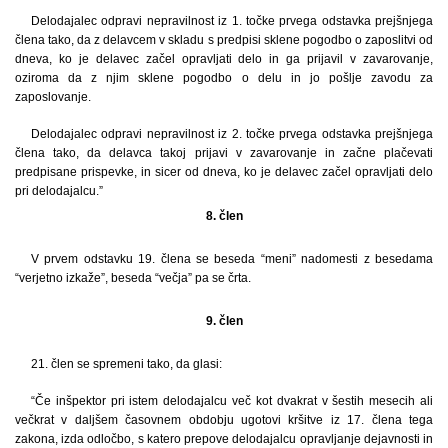
Delodajalec odpravi nepravilnost iz 1. točke prvega odstavka prejšnjega
člena tako, da z delavcem v skladu s predpisi sklene pogodbo o zaposlitvi od
dneva, ko je delavec začel opravljati delo in ga prijavil v zavarovanje,
oziroma da z njim sklene pogodbo o delu in jo pošlje zavodu za
zaposlovanje.
Delodajalec odpravi nepravilnost iz 2. točke prvega odstavka prejšnjega
člena tako, da delavca takoj prijavi v zavarovanje in začne plačevati
predpisane prispevke, in sicer od dneva, ko je delavec začel opravljati delo
pri delodajalcu.”
8. člen
V prvem odstavku 19. člena se beseda “meni” nadomesti z besedama
“verjetno izkaže”, beseda “večja” pa se črta.
9. člen
21. člen se spremeni tako, da glasi:
“Če inšpektor pri istem delodajalcu več kot dvakrat v šestih mesecih ali
večkrat v daljšem časovnem obdobju ugotovi kršitve iz 17. člena tega
zakona, izda odločbo, s katero prepove delodajalcu opravljanje dejavnosti in