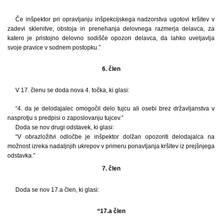
Če inšpektor pri opravljanju inšpekcijskega nadzorstva ugotovi kršitev v
zadevi sklenitve, obstoja in prenehanja delovnega razmerja delavca, za
katero je pristojno delovno sodišče opozori delavca, da lahko uveljavlja
svoje pravice v sodnem postopku.”
6. člen
V 17. členu se doda nova 4. točka, ki glasi:
“4. da je delodajalec omogočil delo tujcu ali osebi brez državljanstva v
nasprotju s predpisi o zaposlovanju tujcev.”
Doda se nov drugi odstavek, ki glasi:
“V obrazložitvi odločbe je inšpektor dolžan opozoriti delodajalca na
možnost izreka nadaljnjih ukrepov v primeru ponavljanja kršitev iz prejšnjega
odstavka.”
7. člen
Doda se nov 17.a člen, ki glasi:
“17.a člen