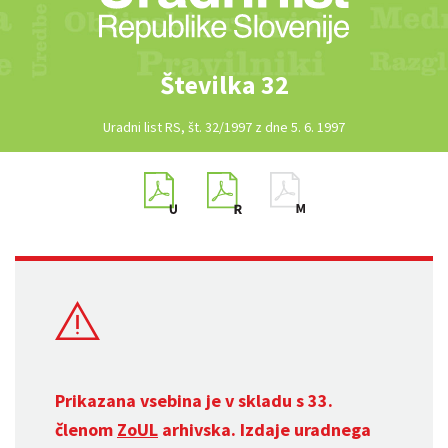
Številka 32
Uradni list RS, št. 32/1997 z dne 5. 6. 1997
Prikazana vsebina je v skladu s 33.
členom
ZoUL
arhivska. Izdaje uradnega