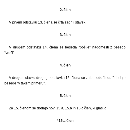
2. člen
V prvem odstavku 13. člena se črta zadnji stavek.
3. člen
V drugem odstavku 14. člena se beseda “pošlje” nadomesti z besedo
“vroči”.
4. člen
V drugem stavku drugega odstavka 15. člena se za besedo “mora” dodajo
besede “v takem primeru”.
5. člen
Za 15. členom se dodajo novi 15.a, 15.b in 15.c člen, ki glasijo:
“15.a člen