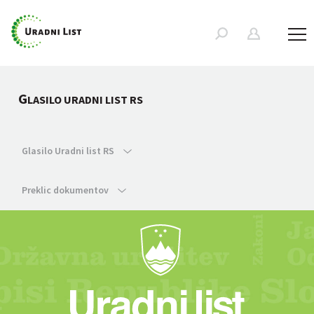
G
LASILO URADNI LIST RS
Glasilo Uradni list RS
Preklic dokumentov