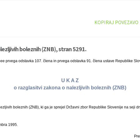
KOPIRAJ POVEZAVO
ezljivih boleznih (ZNB), stran 5291.
nee prvega odstavka 107. člena in prvega odstavka 91. člena ustave Republike Slo
U K A Z
o razglasitvi zakona o nalezljivih boleznih (ZNB)
ljivih boleznih (ZNB), ki ga je sprejel Državni zbor Republike Slovenije na seji 
mbra 1995.
Pre