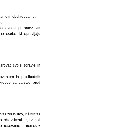
anje in obvladovanje.
.
ejavnost, pri nalezljivih
ne osebe, ki opravljajo
arovati svoje zdravje in
tovanjem in predhodnih
ukrepov za varstvo pred
 za zdravstvo, Inštitut za
 zdravstveni dejavnosti
ito, reševanje in pomoč v