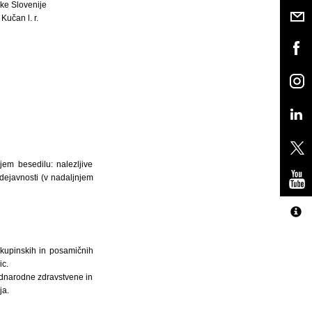
ke Slovenije
Kučan l. r.
jem besedilu: nalezljive
 dejavnosti (v nadaljnjem
skupinskih in posamičnih
ic.
mednarodne zdravstvene in
ja.