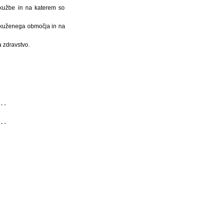
okužbe in na katerem so
okuženega območja in na
a zdravstvo.
---

---
