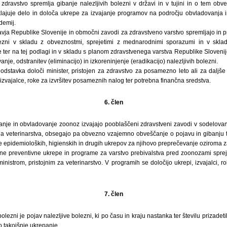
a zdravstvo spremlja gibanje nalezljivih bolezni v državi in v tujini in o tem obv
ajuje delo in določa ukrepe za izvajanje programov na področju obvladovanja i
demij.
ravja Republike Slovenije in območni zavodi za zdravstveno varstvo spremljajo in
lezni v skladu z obveznostmi, sprejetimi z mednarodnimi sporazumi in v skl
 ter na tej podlagi in v skladu s planom zdravstvenega varstva Republike Sloveni
je, odstranitev (eliminacijo) in izkoreninjenje (eradikacijo) nalezljivih bolezni.
odstavka določi minister, pristojen za zdravstvo za posamezno leto ali za dalj
 izvajalce, roke za izvršitev posameznih nalog ter potrebna finančna sredstva.
6. člen
nje in obvladovanje zoonoz izvajajo pooblaščeni zdravstveni zavodi v sodelovanju
ja veterinarstva, obsegajo pa obvezno vzajemno obveščanje o pojavu in gibanju t
je epidemioloških, higienskih in drugih ukrepov za njihovo preprečevanje oziroma za
ne preventivne ukrepe in programe za varstvo prebivalstva pred zoonozami sprejm
inistrom, pristojnim za veterinarstvo. V programih se določijo ukrepi, izvajalci, r
7. člen
olezni je pojav nalezljive bolezni, ki po času in kraju nastanka ter številu prizad
o takojšnje ukrepanje.