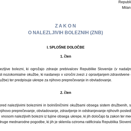
Republi
Milan 
Z A K O N
O NALEZLJIVIH BOLEZNIH (ZNB)
I. SPLOŠNE DOLOČBE
1. člen
zljive bolezni, ki ogrožajo zdravje prebivalcev Republike Slovenije (v nadaljn
ali nozokomialne okužbe, ki nastanejo v vzročni zvezi z opravljanjem zdravstvene
užbe) ter predpisuje ukrepe za njihovo preprečevanje in obvladovanje.
2. člen
 pred nalezljivimi boleznimi in bolnišničnimi okužbami obsega sistem družbenih, 
 njihovo preprečevanje, obvladovanje, zdravljenje in odstranjevanje njihovih posled
 vnosom nalezljivih bolezni iz tujine obsega ukrepe, ki jih določajo ta zakon ter 
druge mednarodne pogodbe, ki jih je sklenila oziroma ratificirala Republika Sloveni