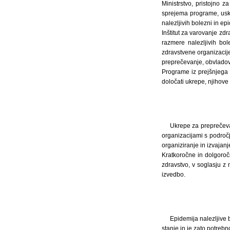
Ministrstvo, pristojno z
sprejema programe, uskl
nalezljivih bolezni in epi
Inštitut za varovanje zd
razmere nalezljivih bo
zdravstvene organizacije
preprečevanje, obvladovan
Programe iz prejšnjega 
določati ukrepe, njihove
Ukrepe za preprečeva
organizacijami s področ
organiziranje in izvajan
Kratkoročne in dolgoroč
zdravstvo, v soglasju z m
izvedbo.
Epidemija nalezljive b
stanje in je zato potrebn