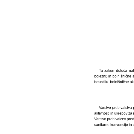
Ta zakon določa nale
bolezni) in bolnišnične 
besedilu: bolnišnične ok
Varstvo prebivalstva
aktivnosti in ukrepov za
Varstvo prebivalcev pred
sanitarne konvencije in 