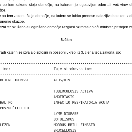
po tem zakonu šteje območje, na katerem je ugotovljen eden ali več virov 
žbe.
 po tem zakonu šteje območje, na katero se lahko prenese nalezljiva bolezen z 
širjenje okužbe.
ezni ter okuženo ali ogroženo območje razglasi oziroma določi minister, pristojen z
8. člen
radi katerih se izvajajo splošni in posebni ukrepi iz 3. člena tega zakona, so:
-----------------------------------------------------------------
 ime:                     Tuje strokovno ime:

-----------------------------------------------------------------
BLJENE IMUNSKE            AIDS/HIV

                          TUBERCULOSIS ACTIVA

                          AMOEBIASIS

HAL PO                    INFECTIO RESPIRATORIA ACUTA

POVZROČITELJIH

                          LYME DISEASE

                          BOTULISMUS

LEZEN                     MORBUS BRILL-ZINSSER

                          BRUCELLOSIS
