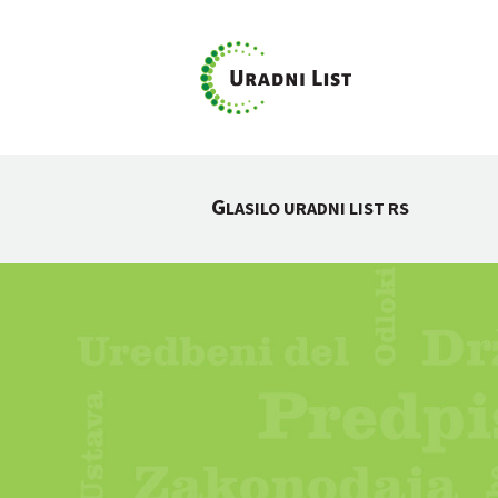
G
LASILO URADNI LIST RS