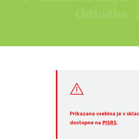
Prikazana vsebina je v skla
dostopne na
PISRS
.