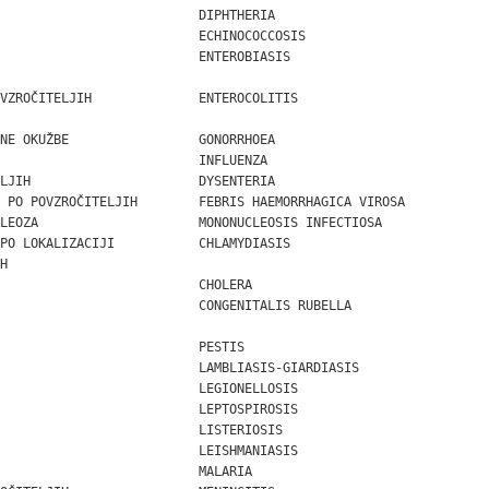
                          DIPHTHERIA

                          ECHINOCOCCOSIS

                          ENTEROBIASIS

VZROČITELJIH              ENTEROCOLITIS

NE OKUŽBE                 GONORRHOEA

                          INFLUENZA

LJIH                      DYSENTERIA

 PO POVZROČITELJIH        FEBRIS HAEMORRHAGICA VIROSA

LEOZA                     MONONUCLEOSIS INFECTIOSA

PO LOKALIZACIJI           CHLAMYDIASIS



                          CHOLERA

                          CONGENITALIS RUBELLA

                          PESTIS

                          LAMBLIASIS-GIARDIASIS

                          LEGIONELLOSIS

                          LEPTOSPIROSIS

                          LISTERIOSIS

                          LEISHMANIASIS

                          MALARIA
