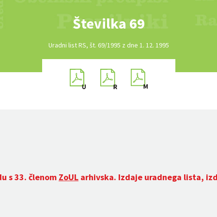
Številka 69
Uradni list RS, št. 69/1995 z dne 1. 12. 1995
du s 33. členom
ZoUL
arhivska. Izdaje uradnega lista, iz