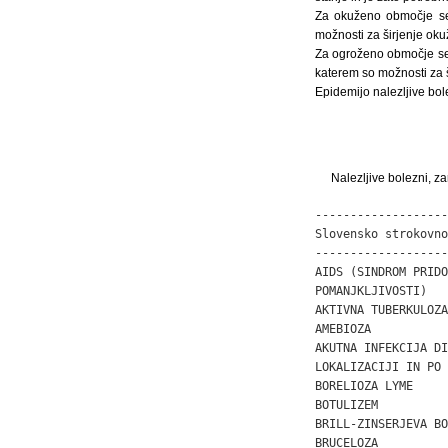
Za okuženo območje se 
možnosti za širjenje oku
Za ogroženo območje se
katerem so možnosti za 
Epidemijo nalezljive bol
Nalezljive bolezni, za
-------------------
Slovensko strokovno
-------------------
AIDS (SINDROM PRIDO
POMANJKLJIVOSTI)

AKTIVNA TUBERKULOZA
AMEBIOZA           
AKUTNA INFEKCIJA DI
LOKALIZACIJI IN PO 
BORELIOZA LYME     
BOTULIZEM          
BRILL-ZINSERJEVA BO
BRUCELOZA          