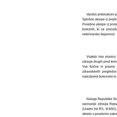
Varstvo prebivalcev 
Splošne ukrepe iz prejšn
Posebne ukrepe iz prvega
boleznih, ki se prenaš
veterinarsko dejavnost.
Vsakdo ima pravico d
zdravje drugih pred temi
Vse fizične in pravne
zdravstvenih pregledov
nalezljivimi boleznimi i
Naloge Republike Slove
varovanje zdravja Repu
(Uradni list RS, št.9/92
skladu s posebnim zak