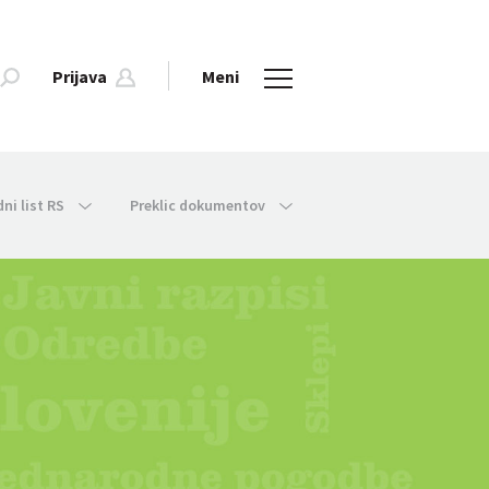
Prijava
Meni
dni list RS
Preklic dokumentov