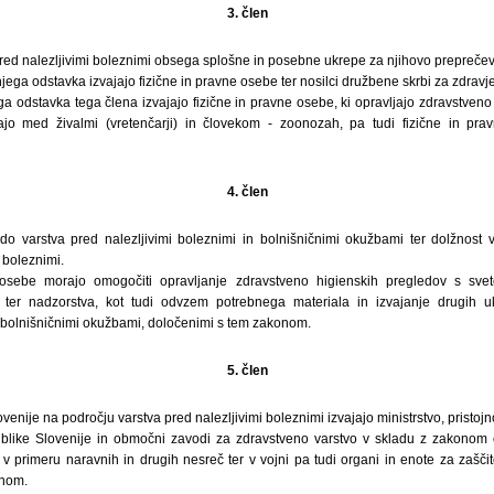
3. člen
pred nalezljivimi boleznimi obsega splošne in posebne ukrepe za njihovo preprečev
jega odstavka izvajajo fizične in pravne osebe ter nosilci družbene skrbi za zdravje
 odstavka tega člena izvajajo fizične in pravne osebe, ki opravljajo zdravstveno d
ajo med živalmi (vretenčarji) in človekom - zoonozah, pa tudi fizične in prav
4. člen
o varstva pred nalezljivimi boleznimi in bolnišničnimi okužbami ter dolžnost v
 boleznimi.
 osebe morajo omogočiti opravljanje zdravstveno higienskih pregledov s sve
 ter nadzorstva, kot tudi odvzem potrebnega materiala in izvajanje drugih 
n bolnišničnimi okužbami, določenimi s tem zakonom.
5. člen
nije na področju varstva pred nalezljivimi boleznimi izvajajo ministrstvo, pristojno
blike Slovenije in območni zavodi za zdravstveno varstvo v skladu z zakonom o
), v primeru naravnih in drugih nesreč ter v vojni pa tudi organi in enote za zašč
onom.