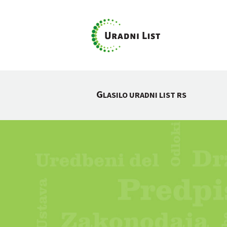
G
LASILO URADNI LIST RS