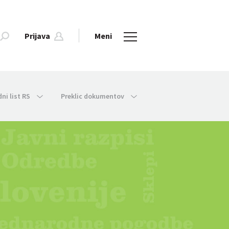
Prijava
Meni
dni list RS
Preklic dokumentov