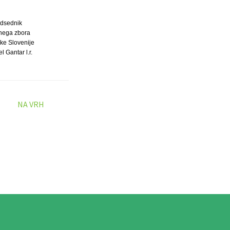
dsednik
nega zbora
ke Slovenije
l Gantar l.r.
NA VRH