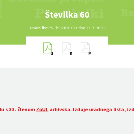
Številka 60
Uradni list RS, št. 60/2010 z dne 23. 7. 2010
du s 33. členom
ZoUL
arhivska. Izdaje uradnega lista, iz