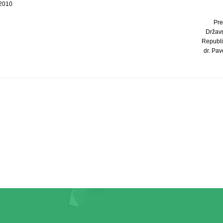
 2010
Pre
Držav
Republi
dr. Pave