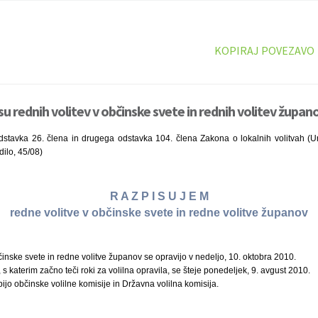
KOPIRAJ POVEZAVO
su rednih volitev v občinske svete in rednih volitev župan
stavka 26. člena in drugega odstavka 104. člena Zakona o lokalnih volitvah (Ura
ilo, 45/08)
R A Z P I S U J E M
redne volitve v občinske svete in redne volitve županov
činske svete in redne volitve županov se opravijo v nedeljo, 10. oktobra 2010.
, s katerim začno teči roki za volilna opravila, se šteje ponedeljek, 9. avgust 2010.
bijo občinske volilne komisije in Državna volilna komisija.