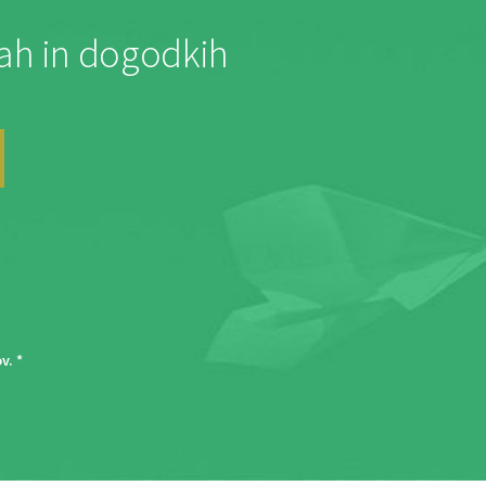
jah in dogodkih
ov
. *