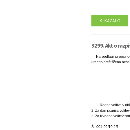
KAZALO
3299. Akt o razpi
Na podlagi prvega od
uradno prečiščeno besed
1. Redne volitve v ob
2. Za dan razpisa volitev
3. Za izvedbo volitev skr
Št. 004-02/10-1/1