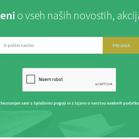
eni
o vseh naših novostih, akci
PRIJAVA
Seznanjen sem s
Splošnimi pogoji
in z
Izjavo o varstvu osebnih podatk