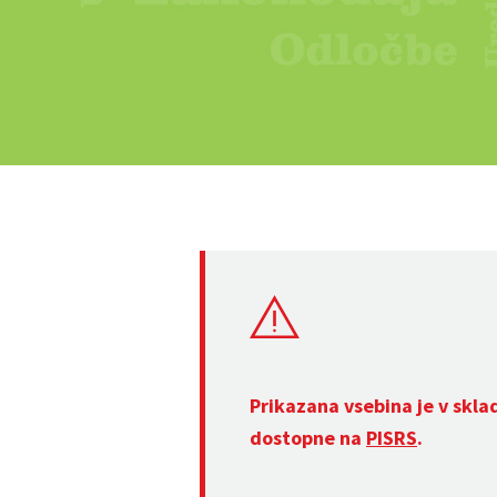
Prikazana vsebina je v skla
dostopne na
PISRS
.