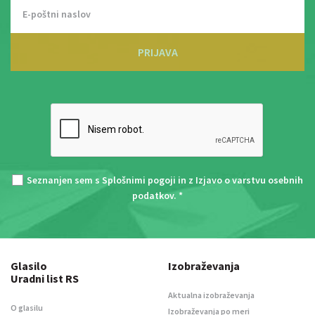
PRIJAVA
Seznanjen sem s
Splošnimi pogoji
in z
Izjavo o varstvu osebnih
podatkov
. *
Glasilo
Izobraževanja
Uradni list RS
Aktualna izobraževanja
O glasilu
Izobraževanja po meri