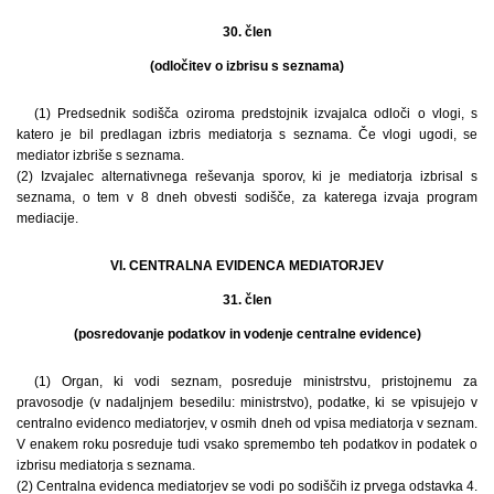
30. člen
(odločitev o izbrisu s seznama)
(1) Predsednik sodišča oziroma predstojnik izvajalca odloči o vlogi, s
katero je bil predlagan izbris mediatorja s seznama. Če vlogi ugodi, se
mediator izbriše s seznama.
(2) Izvajalec alternativnega reševanja sporov, ki je mediatorja izbrisal s
seznama, o tem v 8 dneh obvesti sodišče, za katerega izvaja program
mediacije.
VI. CENTRALNA EVIDENCA MEDIATORJEV
31. člen
(posredovanje podatkov in vodenje centralne evidence)
(1) Organ, ki vodi seznam, posreduje ministrstvu, pristojnemu za
pravosodje (v nadaljnjem besedilu: ministrstvo), podatke, ki se vpisujejo v
centralno evidenco mediatorjev, v osmih dneh od vpisa mediatorja v seznam.
V enakem roku posreduje tudi vsako spremembo teh podatkov in podatek o
izbrisu mediatorja s seznama.
(2) Centralna evidenca mediatorjev se vodi po sodiščih iz prvega odstavka 4.