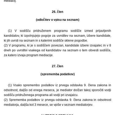
mediacij.
26. člen
(odločitev o vpisu na seznam)
(1) V sodišču pridruženem programu sodišče izmed prijavljenih
kandidatov, ki izpolnjujejo pogoje za uvrstitev na seznam, izbere kandidate,
ki jih uvrsti na seznam in s katerimi sodišče sklene pogodbe.
(2) V programu, ki je s sodiščem povezan, kandidate izbere izvajalec in v 8
dneh po uvrstitvi vsakega od kandidatov na seznam o tem obvesti sodišče,
za katero izvaja program mediacije.
27. člen
(sprememba podatkov)
(1) Vsako spremembo podatkov iz prvega odstavka 9. člena zakona in
odsotnost, daljšo od enega meseca, je mediator dolžan takoj sporočiti vodji
sodišču pridruženega programa ali vodji pri izvajalcu.
(2) Sprememba podatkov iz prvega odstavka 9. člena zakona in odsotnost
mediatorja, daljša kot 3 mesece, se vpiše v seznam mediatorjev.