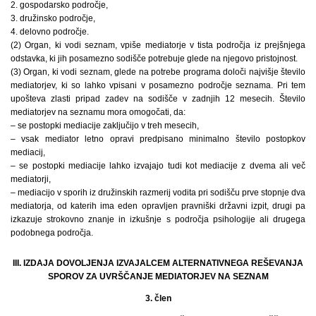
2. gospodarsko področje,
3. družinsko področje,
4. delovno področje.
(2) Organ, ki vodi seznam, vpiše mediatorje v tista področja iz prejšnjega
odstavka, ki jih posamezno sodišče potrebuje glede na njegovo pristojnost.
(3) Organ, ki vodi seznam, glede na potrebe programa določi najvišje število
mediatorjev, ki so lahko vpisani v posamezno področje seznama. Pri tem
upošteva zlasti pripad zadev na sodišče v zadnjih 12 mesecih. Število
mediatorjev na seznamu mora omogočati, da:
– se postopki mediacije zaključijo v treh mesecih,
– vsak mediator letno opravi predpisano minimalno število postopkov
mediacij,
– se postopki mediacije lahko izvajajo tudi kot mediacije z dvema ali več
mediatorji,
– mediacijo v sporih iz družinskih razmerij vodita pri sodišču prve stopnje dva
mediatorja, od katerih ima eden opravljen pravniški državni izpit, drugi pa
izkazuje strokovno znanje in izkušnje s področja psihologije ali drugega
podobnega področja.
III. IZDAJA DOVOLJENJA IZVAJALCEM ALTERNATIVNEGA REŠEVANJA
SPOROV ZA UVRŠČANJE MEDIATORJEV NA SEZNAM
3. člen