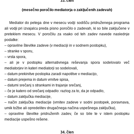
33. člen
(mesečno poročilo mediatorja o zaključenih zadevah)
Mediator do petega dne v mesecu vodji sodišču pridruženega programa
ali vodji pri izvajalcu preda pisno poročilo o zadevah, ki so bile zaključene v
preteklem mesecu. V poročilu za vsako od teh zadev navede naslednje
podatke:
– opravilne številke zadeve (v mediaciji in v sodnem postopku),
– stranke v sporu,
– vrsta spora,
– ali je v postopku alternativnega reševanja spora sodelovalo več
mediatorjev in kateri mediatorji so sodelovali,
– datum prekinitve postopka zaradi napotitve v mediacijo,
– datum prejema in datum vrnitve spisa,
– datumi srečanj s strankami in trajanje srečanj,
– če je katero od srečanj odpadlo: razlog za to, da je odpadlo,
– datum zaključka mediacije,
– način zaključka mediacije (vrnitev zadeve v sodni postopek, poravnava,
umik tožbe ali opredelitev drugačnega načina uspešnega zaključka),
– opravilne številke pridruženih zadev, če so bile te v istem postopku
mediacije uspešno rešene.
34. člen