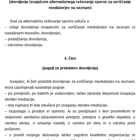
(dovoljenje izvajalcem alternativnega reševanja sporov za uvrščanje
mediatorjev na seznam)
Svet za alternativno reševanje sporov odloča o:
– izdaji dovoljenja izvajalcem za uvrščanje mediatorjev na seznam (v
nadaljnjem besedilu: dovoljenje),
– podaljšanju dovoljenja,
– odvzemu dovoljenja.
4. člen
(pogoji za pridobitev dovoljenja)
Izvajalec, ki želi pridobiti dovoljenje za uvrščanje mediatorjev na seznam,
mora izpolnjevati naslednje pogoje:
– po predpisih, po katerih je ustanovljen, lahko opravlja dejavnost izvajanja
storitev mediacije,
– ima najmanj tri leta izkušenj pri izvajanju storitev mediacije,
– razpolaga s prostori in opremo, ki so predpisani s tem pravilnikom in
veljavnimi sanitarno-zdravstvenimi predpisi, predpisi o graditvi objektov, o
varstvu okolja, o urejanju naselij, o varstvu pri delu in o varstvu pred
požarom,
– s pravili svojega delovanja lahko zagotovi kvalitetno organizacijo in