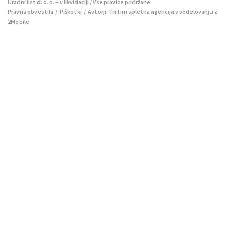
Uradni list d. o. o. – v likvidaciji / Vse pravice pridržane.
Pravna obvestila
/
Piškotki
/ Avtorji:
TriTim spletna agencija
v sodelovanju z
2Mobile