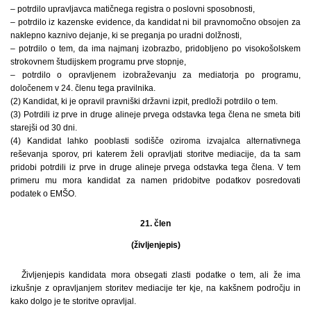
– potrdilo upravljavca matičnega registra o poslovni sposobnosti,
– potrdilo iz kazenske evidence, da kandidat ni bil pravnomočno obsojen za
naklepno kaznivo dejanje, ki se preganja po uradni dolžnosti,
– potrdilo o tem, da ima najmanj izobrazbo, pridobljeno po visokošolskem
strokovnem študijskem programu prve stopnje,
– potrdilo o opravljenem izobraževanju za mediatorja po programu,
določenem v 24. členu tega pravilnika.
(2) Kandidat, ki je opravil pravniški državni izpit, predloži potrdilo o tem.
(3) Potrdili iz prve in druge alineje prvega odstavka tega člena ne smeta biti
starejši od 30 dni.
(4) Kandidat lahko pooblasti sodišče oziroma izvajalca alternativnega
reševanja sporov, pri katerem želi opravljati storitve mediacije, da ta sam
pridobi potrdili iz prve in druge alineje prvega odstavka tega člena. V tem
primeru mu mora kandidat za namen pridobitve podatkov posredovati
podatek o EMŠO.
21. člen
(življenjepis)
Življenjepis kandidata mora obsegati zlasti podatke o tem, ali že ima
izkušnje z opravljanjem storitev mediacije ter kje, na kakšnem področju in
kako dolgo je te storitve opravljal.