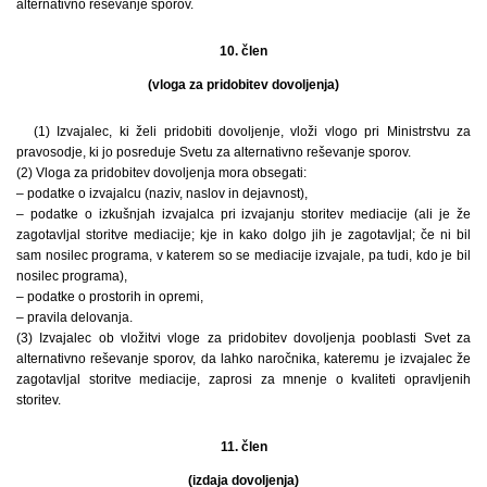
alternativno reševanje sporov.
10. člen
(vloga za pridobitev dovoljenja)
(1) Izvajalec, ki želi pridobiti dovoljenje, vloži vlogo pri Ministrstvu za
pravosodje, ki jo posreduje Svetu za alternativno reševanje sporov.
(2) Vloga za pridobitev dovoljenja mora obsegati:
– podatke o izvajalcu (naziv, naslov in dejavnost),
– podatke o izkušnjah izvajalca pri izvajanju storitev mediacije (ali je že
zagotavljal storitve mediacije; kje in kako dolgo jih je zagotavljal; če ni bil
sam nosilec programa, v katerem so se mediacije izvajale, pa tudi, kdo je bil
nosilec programa),
– podatke o prostorih in opremi,
– pravila delovanja.
(3) Izvajalec ob vložitvi vloge za pridobitev dovoljenja pooblasti Svet za
alternativno reševanje sporov, da lahko naročnika, kateremu je izvajalec že
zagotavljal storitve mediacije, zaprosi za mnenje o kvaliteti opravljenih
storitev.
11. člen
(izdaja dovoljenja)