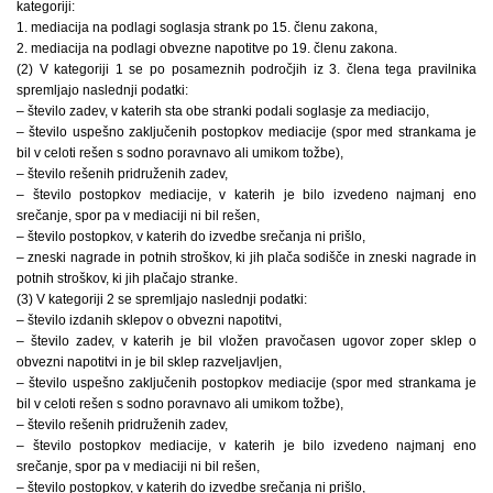
kategoriji:
1. mediacija na podlagi soglasja strank po 15. členu zakona,
2. mediacija na podlagi obvezne napotitve po 19. členu zakona.
(2) V kategoriji 1 se po posameznih področjih iz 3. člena tega pravilnika
spremljajo naslednji podatki:
– število zadev, v katerih sta obe stranki podali soglasje za mediacijo,
– število uspešno zaključenih postopkov mediacije (spor med strankama je
bil v celoti rešen s sodno poravnavo ali umikom tožbe),
– število rešenih pridruženih zadev,
– število postopkov mediacije, v katerih je bilo izvedeno najmanj eno
srečanje, spor pa v mediaciji ni bil rešen,
– število postopkov, v katerih do izvedbe srečanja ni prišlo,
– zneski nagrade in potnih stroškov, ki jih plača sodišče in zneski nagrade in
potnih stroškov, ki jih plačajo stranke.
(3) V kategoriji 2 se spremljajo naslednji podatki:
– število izdanih sklepov o obvezni napotitvi,
– število zadev, v katerih je bil vložen pravočasen ugovor zoper sklep o
obvezni napotitvi in je bil sklep razveljavljen,
– število uspešno zaključenih postopkov mediacije (spor med strankama je
bil v celoti rešen s sodno poravnavo ali umikom tožbe),
– število rešenih pridruženih zadev,
– število postopkov mediacije, v katerih je bilo izvedeno najmanj eno
srečanje, spor pa v mediaciji ni bil rešen,
– število postopkov, v katerih do izvedbe srečanja ni prišlo,