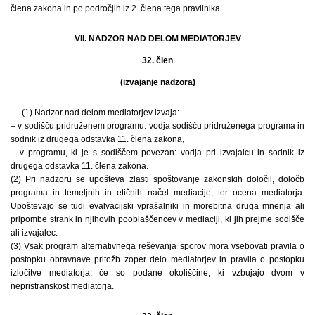
člena zakona in po področjih iz 2. člena tega pravilnika.
VII. NADZOR NAD DELOM MEDIATORJEV
32. člen
(izvajanje nadzora)
(1) Nadzor nad delom mediatorjev izvaja:
– v sodišču pridruženem programu: vodja sodišču pridruženega programa in
sodnik iz drugega odstavka 11. člena zakona,
– v programu, ki je s sodiščem povezan: vodja pri izvajalcu in sodnik iz
drugega odstavka 11. člena zakona.
(2) Pri nadzoru se upošteva zlasti spoštovanje zakonskih določil, določb
programa in temeljnih in etičnih načel mediacije, ter ocena mediatorja.
Upoštevajo se tudi evalvacijski vprašalniki in morebitna druga mnenja ali
pripombe strank in njihovih pooblaščencev v mediaciji, ki jih prejme sodišče
ali izvajalec.
(3) Vsak program alternativnega reševanja sporov mora vsebovati pravila o
postopku obravnave pritožb zoper delo mediatorjev in pravila o postopku
izločitve mediatorja, če so podane okoliščine, ki vzbujajo dvom v
nepristranskost mediatorja.