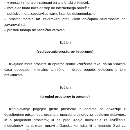
– v prostorih mora biti najmanj en telefonski priključek;
– izvajalec mora imeti dostop do internetnega omrežja;
– pohištvo mora zagotavljati varno hrambo dokumentacije;
– prostori morajo biti zavarovani proti vsem običajnim nevarnostim pri
zavarovalnici;
– prostori morajo biti tehnično varovani.
8. člen
(vzdrževanje prostorov in opreme)
Izvajalec mora prostore in opremo redno vzdrževati tako, da ob vsakem
času dosegajo minimalne tehnične in druge pogoje, določene s tem
pravilnikom.
9. člen
(pregled prostorov in opreme)
Izpolnjevanje pogojev glede prostorov in opreme se dokazuje z
dovoljenjem pristojnega organa o uporabi prostorov za poslovno dejavnost
in s pregledom prostorov, ki ga pred izdajo dovoljenja za uvrščanje
mediatorjev na seznam opravi tričlanska komisija, ki jo imenuje Svet za