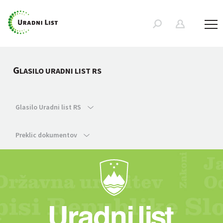
G
LASILO URADNI LIST RS
Glasilo Uradni list RS
Preklic dokumentov