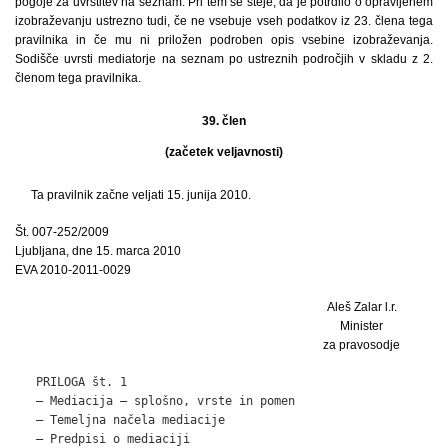
pogoje za uvrstitev na seznam. Pri tem se šteje, da je potrdilo o opravljenem
izobraževanju ustrezno tudi, če ne vsebuje vseh podatkov iz 23. člena tega
pravilnika in če mu ni priložen podroben opis vsebine izobraževanja.
Sodišče uvrsti mediatorje na seznam po ustreznih področjih v skladu z 2.
členom tega pravilnika.
39. člen
(začetek veljavnosti)
Ta pravilnik začne veljati 15. junija 2010.
Št. 007-252/2009
Ljubljana, dne 15. marca 2010
EVA 2010-2011-0029
Aleš Zalar l.r.
Minister
za pravosodje
   PRILOGA št. 1

   – Mediacija – splošno, vrste in pomen

   – Temeljna načela mediacije

   – Predpisi o mediaciji
