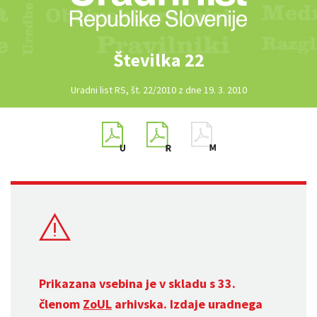
Številka 22
Uradni list RS, št. 22/2010 z dne 19. 3. 2010
Prikazana vsebina je v skladu s 33.
členom
ZoUL
arhivska. Izdaje uradnega