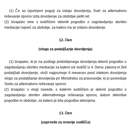
(1) Če so izpolnjeni pogoji za izdajo dovoljenja, Svet za alternativno
reševanje sporov izda dovoljenje za obdobje petih let.
(2) Izvajalec sme s sodiščem skleniti pogodbo o zagotavljanju storitev
mediacije največ za obdobje, za katero mu je izdano dovoljenje.
12. člen
(vloga za podaljšanje dovoljenja)
(1) Izvajalec, ki je na podlagi pridobljenega dovoljenja sklenil pogodbo o
zagotavljanju storitev mediacije za katero od sodišč iz 4. člena zakona in želi
podaljšati dovoljenje, vloži najpozneje 6 mesecev pred iztekom dovoljenja
vlogo za podaljšanje dovoljenja pri Ministrstvu za pravosodje, ki jo posreduje
Svetu za alternativno reševanje sporov.
(2) Izvajalec v vlogi navede, s katerim sodiščem je sklenil pogodbo o
zagotavljanju storitev alternativnega reševanja sporov, datum sklenitve
pogodbe in obdobje, za katero je bila pogodba sklenjena.
13. člen
(zaprosilo za mnenje sodišča)