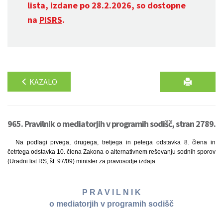
lista, izdane po 28.2.2026, so dostopne
na
PISRS
.
KAZALO
965. Pravilnik o mediatorjih v programih sodišč, stran 2789.
Na podlagi prvega, drugega, tretjega in petega odstavka 8. člena in
četrtega odstavka 10. člena Zakona o alternativnem reševanju sodnih sporov
(Uradni list RS, št. 97/09) minister za pravosodje izdaja
P R A V I L N I K
o mediatorjih v programih sodišč