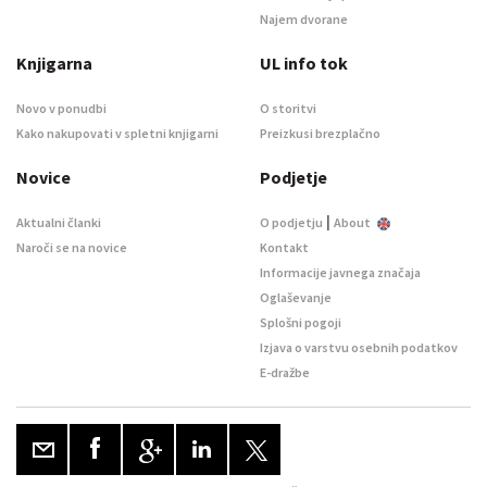
Najem dvorane
Knjigarna
UL info tok
Novo v ponudbi
O storitvi
Kako nakupovati v spletni knjigarni
Preizkusi brezplačno
Novice
Podjetje
|
Aktualni članki
O podjetju
About
Naroči se na novice
Kontakt
Informacije javnega značaja
Oglaševanje
Splošni pogoji
Izjava o varstvu osebnih podatkov
E-dražbe