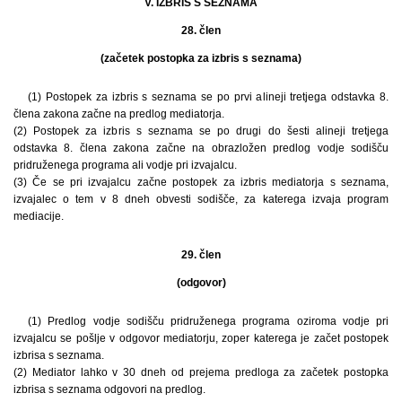
V. IZBRIS S SEZNAMA
28. člen
(začetek postopka za izbris s seznama)
(1) Postopek za izbris s seznama se po prvi alineji tretjega odstavka 8.
člena zakona začne na predlog mediatorja.
(2) Postopek za izbris s seznama se po drugi do šesti alineji tretjega
odstavka 8. člena zakona začne na obrazložen predlog vodje sodišču
pridruženega programa ali vodje pri izvajalcu.
(3) Če se pri izvajalcu začne postopek za izbris mediatorja s seznama,
izvajalec o tem v 8 dneh obvesti sodišče, za katerega izvaja program
mediacije.
29. člen
(odgovor)
(1) Predlog vodje sodišču pridruženega programa oziroma vodje pri
izvajalcu se pošlje v odgovor mediatorju, zoper katerega je začet postopek
izbrisa s seznama.
(2) Mediator lahko v 30 dneh od prejema predloga za začetek postopka
izbrisa s seznama odgovori na predlog.