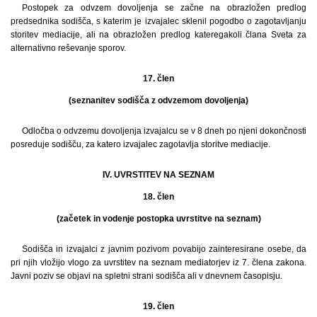
Postopek za odvzem dovoljenja se začne na obrazložen predlog
predsednika sodišča, s katerim je izvajalec sklenil pogodbo o zagotavljanju
storitev mediacije, ali na obrazložen predlog kateregakoli člana Sveta za
alternativno reševanje sporov.
17. člen
(seznanitev sodišča z odvzemom dovoljenja)
Odločba o odvzemu dovoljenja izvajalcu se v 8 dneh po njeni dokončnosti
posreduje sodišču, za katero izvajalec zagotavlja storitve mediacije.
IV. UVRSTITEV NA SEZNAM
18. člen
(začetek in vodenje postopka uvrstitve na seznam)
Sodišča in izvajalci z javnim pozivom povabijo zainteresirane osebe, da
pri njih vložijo vlogo za uvrstitev na seznam mediatorjev iz 7. člena zakona.
Javni poziv se objavi na spletni strani sodišča ali v dnevnem časopisju.
19. člen