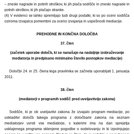
– zneski nagrade in potnih stroškov, ki jih plača sodišče in zneski nagrade in
potnih stroškov, ki jih plačajo stranke.
(4) V evidenci se lahko spremljajo tudi drugi podatki, ki so po oceni sodišča
oziroma izvajalca pomembni za oceno izvajanja in uspešnosti mediacije.
PREHODNE IN KONČNA DOLOČBA
37. člen
(začetek uporabe določb, ki se nanašajo na nadaljnje izobraževanje
mediatorja in predpisano minimalno število postopkov mediacije)
Določbi 24. in 25. člena tega pravilnika se začneta uporabljati 1. januarja
2011.
38. člen
(mediatorji v programih sodišč pred uveljavitvijo zakona)
Sodišče, ki je ob uveljavitvi zakona že izvajalo program mediacije, po
uskladitvi določb takega programa z določbami zakona na seznam
mediatorjev uvrsti vse mediatorje, s katerimi ima na dan sprejetja
usklajenega programa sklenjene pogodbe o sodelovanju in ki izpolnjujejo