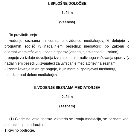
I. SPLOŠNE DOLOČBE
1. člen
(vsebina)
Ta pravilnik ureja:
– vodenje seznama in centralne evidence mediatorjev, ki delujejo v
programih sodišč (v nadaljnjem besedilu: mediatorji) po Zakonu o
alternativnem reševanju sodnih sporov (v nadaljnjem besedilu: zakon),
– pogoje za izdajo dovoljenja izvajalcem alternativnega reševanja sporov (v
nadaljnjem besedilu: izvajalec) za uvrščanje mediatorjev na seznam,
– izobraževanje in druge pogoje, ki jih morajo izpolnjevati mediatorji,
– nadzor nad delom mediatorjev.
II. VODENJE SEZNAMA MEDIATORJEV
2. člen
(seznam)
(1) Glede na vrsto sporov, v katerih se izvaja mediacija, se seznam vodi
po naslednjih področjih:
1. civilno področje,