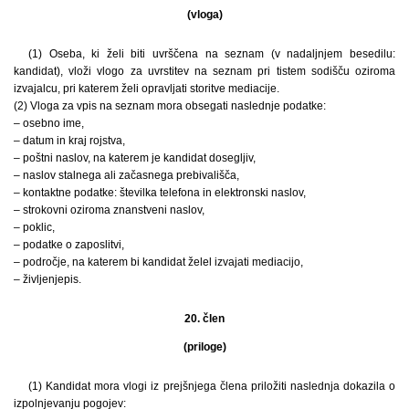
(vloga)
(1) Oseba, ki želi biti uvrščena na seznam (v nadaljnjem besedilu:
kandidat), vloži vlogo za uvrstitev na seznam pri tistem sodišču oziroma
izvajalcu, pri katerem želi opravljati storitve mediacije.
(2) Vloga za vpis na seznam mora obsegati naslednje podatke:
– osebno ime,
– datum in kraj rojstva,
– poštni naslov, na katerem je kandidat dosegljiv,
– naslov stalnega ali začasnega prebivališča,
– kontaktne podatke: številka telefona in elektronski naslov,
– strokovni oziroma znanstveni naslov,
– poklic,
– podatke o zaposlitvi,
– področje, na katerem bi kandidat želel izvajati mediacijo,
– življenjepis.
20. člen
(priloge)
(1) Kandidat mora vlogi iz prejšnjega člena priložiti naslednja dokazila o
izpolnjevanju pogojev: