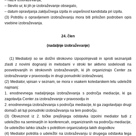
– število ur, ki jih je izobraževanje obsegalo,
– datum opravljanja zaključnega izpita in uspešnost kandidata pri izpitu.
(3) Potrdilu o opravljenem izobraževanju mora biti priložen podroben opis
vsebine izobraževanja.
24. člen
(nadaljnje izobraževanje)
(1) Mediatorji so se dolžni strokovno izpopolnjevati in sproti seznanjati
zlasti z novimi dognanji in metodami v stroki ter aktivno sodelovati na
posvetovanjih in strokovnih izobraževanjih, ki jih organizirajo Center za
izobraževanje v pravosodju in drugi ponudniki izobraževanj.
(2) Mediator, vpisan v seznam, se mora v vsakem koledarskem letu udeležiti
najmanj:
1. enodnevnega nadaljnjega izobraževanja s področja mediacije, ki ga
zagotavlja Center za izobraževanje v pravosodju in
2. enodnevnega izobraževanja s področja mediacije, ki ga zagotavljajo drugi
domači ali tuji ponudniki izobraževanja na tem področju.
(3) Obveznost iz 2. točke prejšnjega odstavka izpolni mediator tudi z
udeležbo na seminarjih in konferencah, organiziranih na področju mediacije,
če udeležbo lahko izkaže s potrdilom organizatorja takih dogodkov.
(4) Mediator potrdila o udeležbi na izobraževanju iz drugega odstavka tega