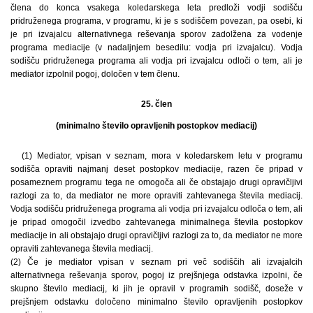
člena do konca vsakega koledarskega leta predloži vodji sodišču
pridruženega programa, v programu, ki je s sodiščem povezan, pa osebi, ki
je pri izvajalcu alternativnega reševanja sporov zadolžena za vodenje
programa mediacije (v nadaljnjem besedilu: vodja pri izvajalcu). Vodja
sodišču pridruženega programa ali vodja pri izvajalcu odloči o tem, ali je
mediator izpolnil pogoj, določen v tem členu.
25. člen
(minimalno število opravljenih postopkov mediacij)
(1) Mediator, vpisan v seznam, mora v koledarskem letu v programu
sodišča opraviti najmanj deset postopkov mediacije, razen če pripad v
posameznem programu tega ne omogoča ali če obstajajo drugi opravičljivi
razlogi za to, da mediator ne more opraviti zahtevanega števila mediacij.
Vodja sodišču pridruženega programa ali vodja pri izvajalcu odloča o tem, ali
je pripad omogočil izvedbo zahtevanega minimalnega števila postopkov
mediacije in ali obstajajo drugi opravičljivi razlogi za to, da mediator ne more
opraviti zahtevanega števila mediacij.
(2) Če je mediator vpisan v seznam pri več sodiščih ali izvajalcih
alternativnega reševanja sporov, pogoj iz prejšnjega odstavka izpolni, če
skupno število mediacij, ki jih je opravil v programih sodišč, doseže v
prejšnjem odstavku določeno minimalno število opravljenih postopkov