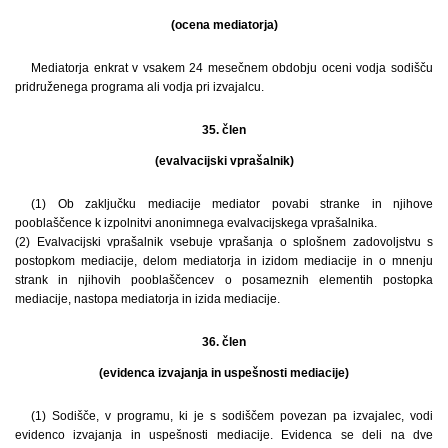
(ocena mediatorja)
Mediatorja enkrat v vsakem 24 mesečnem obdobju oceni vodja sodišču
pridruženega programa ali vodja pri izvajalcu.
35. člen
(evalvacijski vprašalnik)
(1) Ob zaključku mediacije mediator povabi stranke in njihove
pooblaščence k izpolnitvi anonimnega evalvacijskega vprašalnika.
(2) Evalvacijski vprašalnik vsebuje vprašanja o splošnem zadovoljstvu s
postopkom mediacije, delom mediatorja in izidom mediacije in o mnenju
strank in njihovih pooblaščencev o posameznih elementih postopka
mediacije, nastopa mediatorja in izida mediacije.
36. člen
(evidenca izvajanja in uspešnosti mediacije)
(1) Sodišče, v programu, ki je s sodiščem povezan pa izvajalec, vodi
evidenco izvajanja in uspešnosti mediacije. Evidenca se deli na dve