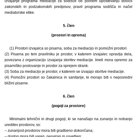
izvajanje programa mediacije za sodišče ob polnem upoštevanju določil
zakonskih in podzakonskih predpisov, pravil programa sodišča in načel
mediatorske etike.
5. člen
(prostori in oprema)
(1) Prostori izvajalca so pisarna, soba za mediacijo in pomožni prostori.
(2) Pisarna po tem pravilniku je prostor, v katerem izvajalec opravlja dela,
povezana z organizacijo izvajanja storitev mediacije. Imeti mora opremo za
pisarniško poslovanje in prostor za sprejem strank.
(3) Soba za mediacijo je prostor, v katerem se izvajajo storitve mediacije.
(4) Pomožni prostori so čakalnica in sanitarije, ki morajo biti v neposredni
bližini pisarne.
6. člen
(pogoji za prostore)
Minimalni tehnični in drugi pogoji, ki se nanašajo na zunanjo in notranjo
ureditev prostorov, so:
– zunanjost prostorov mora biti gradbeno dokončana;
– dostop mora biti varen, neoviran in osvetljen;