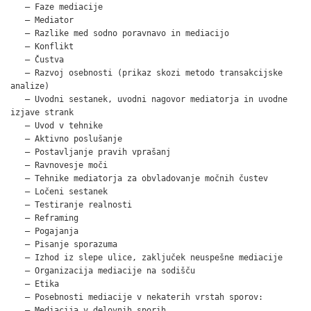
   – Faze mediacije

   – Mediator

   – Razlike med sodno poravnavo in mediacijo

   – Konflikt

   – Čustva

   – Razvoj osebnosti (prikaz skozi metodo transakcijske

analize)

   – Uvodni sestanek, uvodni nagovor mediatorja in uvodne

izjave strank

   – Uvod v tehnike

   – Aktivno poslušanje

   – Postavljanje pravih vprašanj

   – Ravnovesje moči

   – Tehnike mediatorja za obvladovanje močnih čustev

   – Ločeni sestanek

   – Testiranje realnosti

   – Reframing

   – Pogajanja

   – Pisanje sporazuma

   – Izhod iz slepe ulice, zaključek neuspešne mediacije

   – Organizacija mediacije na sodišču

   – Etika

   – Posebnosti mediacije v nekaterih vrstah sporov:

   – Mediacija v delovnih sporih
