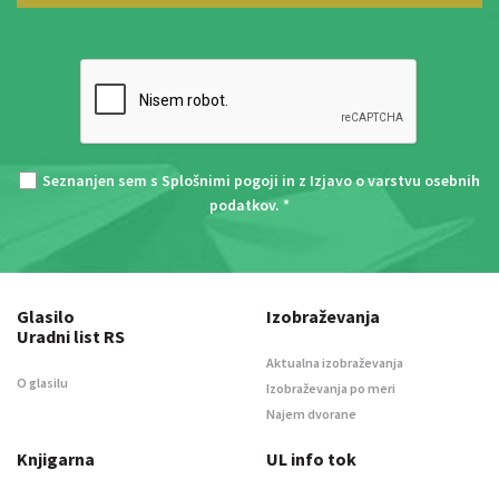
Seznanjen sem s
Splošnimi pogoji
in z
Izjavo o varstvu osebnih
podatkov
. *
Glasilo
Izobraževanja
Uradni list RS
Aktualna izobraževanja
O glasilu
Izobraževanja po meri
Najem dvorane
Knjigarna
UL info tok