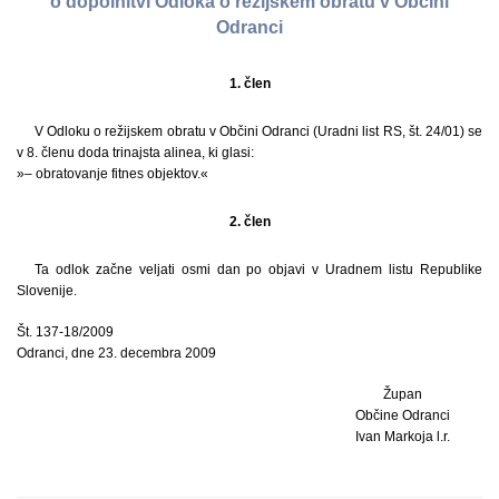
o dopolnitvi Odloka o režijskem obratu v Občini
Odranci
1. člen
V Odloku o režijskem obratu v Občini Odranci (Uradni list RS, št. 24/01) se
v 8. členu doda trinajsta alinea, ki glasi:
»– obratovanje fitnes objektov.«
2. člen
Ta odlok začne veljati osmi dan po objavi v Uradnem listu Republike
Slovenije.
Št. 137-18/2009
Odranci, dne 23. decembra 2009
Župan
Občine Odranci
Ivan Markoja l.r.