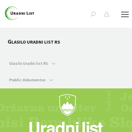
G
LASILO URADNI LIST RS
Glasilo Uradni list RS
Preklic dokumentov