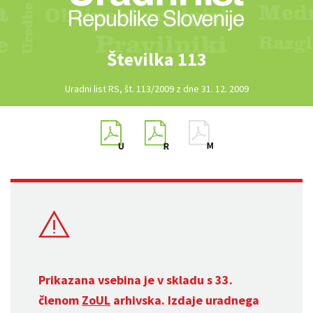
Številka 113
Uradni list RS, št. 113/2009 z dne 31. 12. 2009
Prikazana vsebina je v skladu s 33.
členom
ZoUL
arhivska. Izdaje uradnega