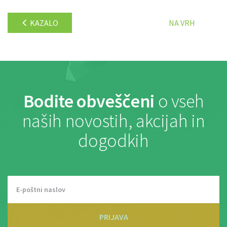
KAZALO
NA VRH
Bodite obveščeni
o vseh
naših novostih, akcijah in
dogodkih
PRIJAVA