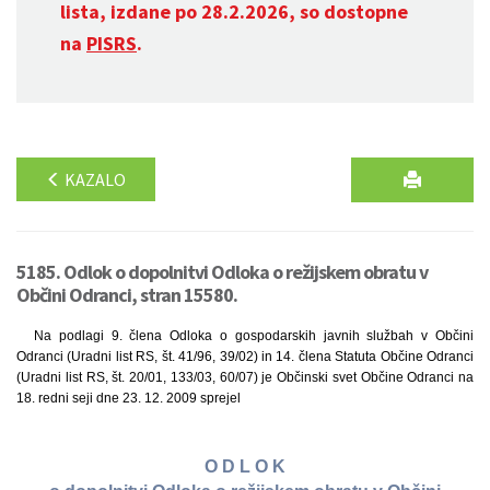
lista, izdane po 28.2.2026, so dostopne
na
PISRS
.
KAZALO
5185. Odlok o dopolnitvi Odloka o režijskem obratu v
Občini Odranci, stran 15580.
Na podlagi 9. člena Odloka o gospodarskih javnih službah v Občini
Odranci (Uradni list RS, št. 41/96, 39/02) in 14. člena Statuta Občine Odranci
(Uradni list RS, št. 20/01, 133/03, 60/07) je Občinski svet Občine Odranci na
18. redni seji dne 23. 12. 2009 sprejel
O D L O K