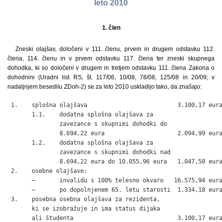
leto 2010
1. člen
Zneski olajšav, določeni v 111. členu, prvem in drugem odstavku 112.
člena, 114. členu in v prvem odstavku 117. člena ter zneski skupnega
dohodka, ki so določeni v drugem in tretjem odstavku 111. člena Zakona o
dohodnini (Uradni list RS, št. 117/06, 10/08, 78/08, 125/08 in 20/09; v
nadaljnjem besedilu ZDoh-2) se za leto 2010 uskladijo tako, da znašajo:
 1.    splošna olajšava                          3.100,17 eura
       1.1.    dodatna splošna olajšava za

               zavezance s skupnimi dohodki do

               8.694,22 eura                     2.094,99 eura
       1.2.    dodatna splošna olajšava za

               zavezance s skupnimi dohodki nad

               8.694,22 eura do 10.055,96 eura   1.047,50 eura
 2.    osebne olajšave:

       –       invalidu s 100% telesno okvaro   16.575,94 eura
       –       po dopolnjenem 65. letu starosti  1.334,18 eura
 3.    posebna osebna olajšava za rezidenta,

       ki se izobražuje in ima status dijaka

       ali študenta                              3.100,17 eura