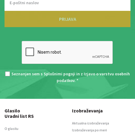
PRIJAVA
Seznanjen sem s
Splošnimi pogoji
in z
Izjavo o varstvu osebnih
podatkov
. *
Glasilo
Izobraževanja
Uradni list RS
Aktualna izobraževanja
O glasilu
Izobraževanja po meri