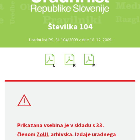
Številka 104
Uradni list RS, št. 104/2009 z dne 18. 12. 2009
Prikazana vsebina je v skladu s 33.
členom
ZoUL
arhivska. Izdaje uradnega