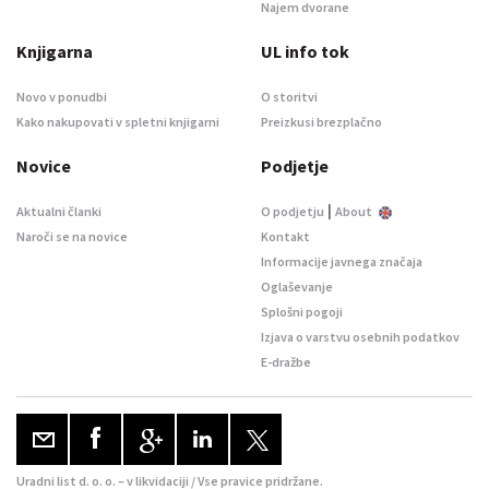
Najem dvorane
Knjigarna
UL info tok
Novo v ponudbi
O storitvi
Kako nakupovati v spletni knjigarni
Preizkusi brezplačno
Novice
Podjetje
|
Aktualni članki
O podjetju
About
Naroči se na novice
Kontakt
Informacije javnega značaja
Oglaševanje
Splošni pogoji
Izjava o varstvu osebnih podatkov
E-dražbe
Uradni list d. o. o. – v likvidaciji / Vse pravice pridržane.