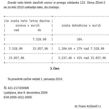
Zneski neto letnih davčnih osnov iz prvega odstavka 122. člena ZDoh-2
se za leto 2010 uskladijo tako, da znašajo:
+---------------------------+---------------------------------
|če znaša neto letna davčna |                                 
|      osnova v eurih       |     znaša dohodnina v eurih     
|     nad           do      |                                 
+---------------------------+---------------------------------
|                7.528,99   |              16%                
+---------------------------+---------------------------------
|  7.528,99      15.057,96  |   1.204,64 + 27% nad 7.528,99   
+---------------------------+---------------------------------
|  15.057,96                |   3.237,46 + 41% nad 15.057,96  
+---------------------------+--------------------------------
3. člen
Ta pravilnik začne veljati 1. januarja 2010.
Št. 421-217/2009/6
Ljubljana, dne 9. decembra 2009
EVA 2009-1611-0005
dr. Franc Križanič l.r.