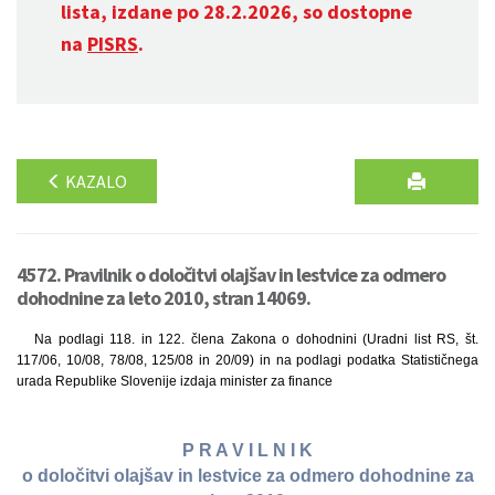
lista, izdane po 28.2.2026, so dostopne
na
PISRS
.
KAZALO
4572. Pravilnik o določitvi olajšav in lestvice za odmero
dohodnine za leto 2010, stran 14069.
Na podlagi 118. in 122. člena Zakona o dohodnini (Uradni list RS, št.
117/06, 10/08, 78/08, 125/08 in 20/09) in na podlagi podatka Statističnega
urada Republike Slovenije izdaja minister za finance
P R A V I L N I K
o določitvi olajšav in lestvice za odmero dohodnine za