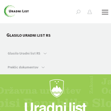
G
LASILO URADNI LIST RS
Glasilo Uradni list RS
Preklic dokumentov