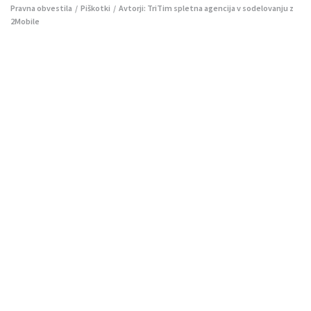
Pravna obvestila
/
Piškotki
/ Avtorji:
TriTim spletna agencija
v sodelovanju z
2Mobile