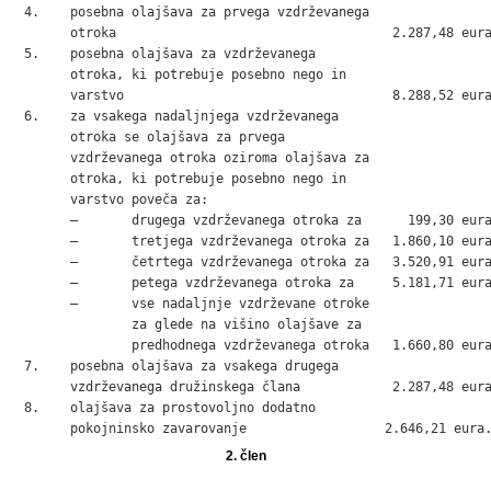
 4.    posebna olajšava za prvega vzdrževanega

       otroka                                    2.287,48 eura
 5.    posebna olajšava za vzdrževanega

       otroka, ki potrebuje posebno nego in

       varstvo                                   8.288,52 eura
 6.    za vsakega nadaljnjega vzdrževanega

       otroka se olajšava za prvega

       vzdrževanega otroka oziroma olajšava za

       otroka, ki potrebuje posebno nego in

       varstvo poveča za:

       –       drugega vzdrževanega otroka za      199,30 eura
       –       tretjega vzdrževanega otroka za   1.860,10 eura
       –       četrtega vzdrževanega otroka za   3.520,91 eura
       –       petega vzdrževanega otroka za     5.181,71 eura
       –       vse nadaljnje vzdrževane otroke

               za glede na višino olajšave za

               predhodnega vzdrževanega otroka   1.660,80 eura
 7.    posebna olajšava za vsakega drugega

       vzdrževanega družinskega člana            2.287,48 eura
 8.    olajšava za prostovoljno dodatno

       pokojninsko zavarovanje                  2.646,21 eura
2. člen