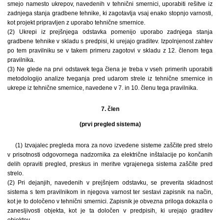
smejo namesto ukrepov, navedenih v tehnični smernici, uporabiti rešitve iz
zadnjega stanja gradbene tehnike, ki zagotavlja vsaj enako stopnjo varnosti,
kot projekt pripravljen z uporabo tehnične smernice.
(2) Ukrepi iz prejšnjega odstavka pomenijo uporabo zadnjega stanja
gradbene tehnike v skladu s predpisi, ki urejajo graditev. Izpolnjenost zahtev
po tem pravilniku se v takem primeru zagotovi v skladu z 12. členom tega
pravilnika.
(3) Ne glede na prvi odstavek tega člena je treba v vseh primerih uporabiti
metodologijo analize tveganja pred udarom strele iz tehnične smernice in
ukrepe iz tehnične smernice, navedene v 7. in 10. členu tega pravilnika.
7. člen
(prvi pregled sistema)
(1) Izvajalec pregleda mora za novo izvedene sisteme zaščite pred strelo
v prisotnosti odgovornega nadzornika za električne inštalacije po končanih
delih opraviti pregled, preskus in meritve vgrajenega sistema zaščite pred
strelo.
(2) Pri dejanjih, navedenih v prejšnjem odstavku, se preverita skladnost
sistema s tem pravilnikom in njegova varnost ter sestavi zapisnik na način,
kot je to določeno v tehnični smernici. Zapisnik je obvezna priloga dokazila o
zanesljivosti objekta, kot je ta določen v predpisih, ki urejajo graditev
objektov.