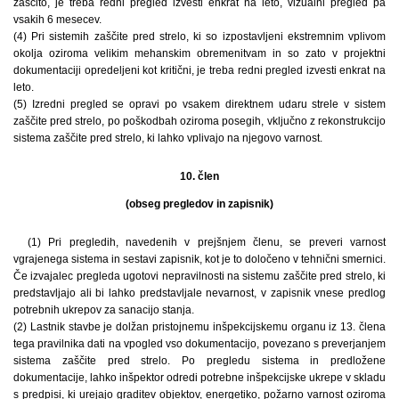
zaščito, je treba redni pregled izvesti enkrat na leto, vizualni pregled pa
vsakih 6 mesecev.
(4) Pri sistemih zaščite pred strelo, ki so izpostavljeni ekstremnim vplivom
okolja oziroma velikim mehanskim obremenitvam in so zato v projektni
dokumentaciji opredeljeni kot kritični, je treba redni pregled izvesti enkrat na
leto.
(5) Izredni pregled se opravi po vsakem direktnem udaru strele v sistem
zaščite pred strelo, po poškodbah oziroma posegih, vključno z rekonstrukcijo
sistema zaščite pred strelo, ki lahko vplivajo na njegovo varnost.
10. člen
(obseg pregledov in zapisnik)
(1) Pri pregledih, navedenih v prejšnjem členu, se preveri varnost
vgrajenega sistema in sestavi zapisnik, kot je to določeno v tehnični smernici.
Če izvajalec pregleda ugotovi nepravilnosti na sistemu zaščite pred strelo, ki
predstavljajo ali bi lahko predstavljale nevarnost, v zapisnik vnese predlog
potrebnih ukrepov za sanacijo stanja.
(2) Lastnik stavbe je dolžan pristojnemu inšpekcijskemu organu iz 13. člena
tega pravilnika dati na vpogled vso dokumentacijo, povezano s preverjanjem
sistema zaščite pred strelo. Po pregledu sistema in predložene
dokumentacije, lahko inšpektor odredi potrebne inšpekcijske ukrepe v skladu
s predpisi, ki urejajo graditev objektov, energetiko, požarno varnost oziroma