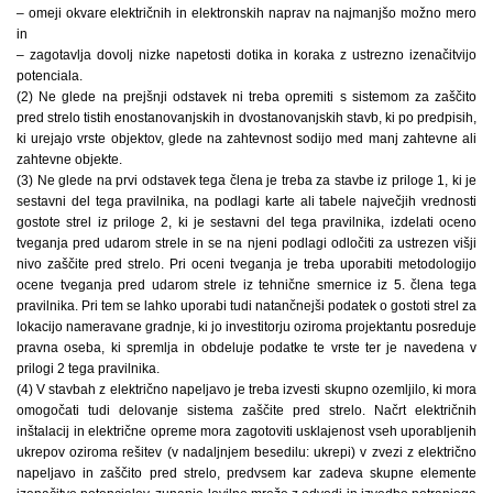
– omeji okvare električnih in elektronskih naprav na najmanjšo možno mero
in
– zagotavlja dovolj nizke napetosti dotika in koraka z ustrezno izenačitvijo
potenciala.
(2) Ne glede na prejšnji odstavek ni treba opremiti s sistemom za zaščito
pred strelo tistih enostanovanjskih in dvostanovanjskih stavb, ki po predpisih,
ki urejajo vrste objektov, glede na zahtevnost sodijo med manj zahtevne ali
zahtevne objekte.
(3) Ne glede na prvi odstavek tega člena je treba za stavbe iz priloge 1, ki je
sestavni del tega pravilnika, na podlagi karte ali tabele največjih vrednosti
gostote strel iz priloge 2, ki je sestavni del tega pravilnika, izdelati oceno
tveganja pred udarom strele in se na njeni podlagi odločiti za ustrezen višji
nivo zaščite pred strelo. Pri oceni tveganja je treba uporabiti metodologijo
ocene tveganja pred udarom strele iz tehnične smernice iz 5. člena tega
pravilnika. Pri tem se lahko uporabi tudi natančnejši podatek o gostoti strel za
lokacijo nameravane gradnje, ki jo investitorju oziroma projektantu posreduje
pravna oseba, ki spremlja in obdeluje podatke te vrste ter je navedena v
prilogi 2 tega pravilnika.
(4) V stavbah z električno napeljavo je treba izvesti skupno ozemljilo, ki mora
omogočati tudi delovanje sistema zaščite pred strelo. Načrt električnih
inštalacij in električne opreme mora zagotoviti usklajenost vseh uporabljenih
ukrepov oziroma rešitev (v nadaljnjem besedilu: ukrepi) v zvezi z električno
napeljavo in zaščito pred strelo, predvsem kar zadeva skupne elemente