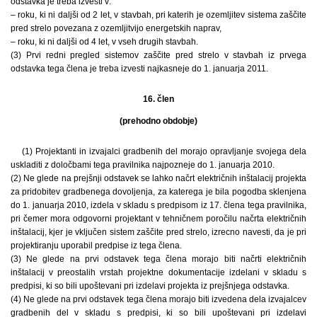
odstavka je treba izvesti v:
– roku, ki ni daljši od 2 let, v stavbah, pri katerih je ozemljitev sistema zaščite
pred strelo povezana z ozemljitvijo energetskih naprav,
– roku, ki ni daljši od 4 let, v vseh drugih stavbah.
(3) Prvi redni pregled sistemov zaščite pred strelo v stavbah iz prvega
odstavka tega člena je treba izvesti najkasneje do 1. januarja 2011.
16. člen
(prehodno obdobje)
(1) Projektanti in izvajalci gradbenih del morajo opravljanje svojega dela
uskladiti z določbami tega pravilnika najpozneje do 1. januarja 2010.
(2) Ne glede na prejšnji odstavek se lahko načrt električnih inštalacij projekta
za pridobitev gradbenega dovoljenja, za katerega je bila pogodba sklenjena
do 1. januarja 2010, izdela v skladu s predpisom iz 17. člena tega pravilnika,
pri čemer mora odgovorni projektant v tehničnem poročilu načrta električnih
inštalacij, kjer je vključen sistem zaščite pred strelo, izrecno navesti, da je pri
projektiranju uporabil predpise iz tega člena.
(3) Ne glede na prvi odstavek tega člena morajo biti načrti električnih
inštalacij v preostalih vrstah projektne dokumentacije izdelani v skladu s
predpisi, ki so bili upoštevani pri izdelavi projekta iz prejšnjega odstavka.
(4) Ne glede na prvi odstavek tega člena morajo biti izvedena dela izvajalcev
gradbenih del v skladu s predpisi, ki so bili upoštevani pri izdelavi