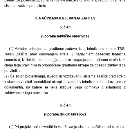
izenačitve potencialov, zunanje lovilne mreže z odvodi in izvedbo notranjega
sistema zaščite pred strelo.
III. NAČINI IZPOLNJEVANJA ZAHTEV
5. člen
(uporaba tehnične smernice)
(1) Minister, pristojen za gradbene zadeve, izda tehnično smernico TSG-
N-003 Zaščita pred delovanjem strele (v nadaljnjem besedilu: tehnična
smernica), ki določa metodologijo analize tveganja pred udarom strele iz 4.
člena tega pravilnika in priporočene gradbene ukrepe za dosego zahtev tega
pravilnika.
(2) Če so pri projektiranju, izvedbi in vzdrževanju sistema zaščite pred strelo
v stavbah v celoti uporabljeni ukrepi, navedeni v tehnični smernici oziroma v
dokumentih, na katere se le-ta sklicuje, velja domneva o skladnosti z
zahtevami iz tega pravilnika.
6. člen
(uporaba drugih ukrepov)
(1) Pri projektiranju, izvedbi in vzdrževanju sistema zaščite pred strelo se