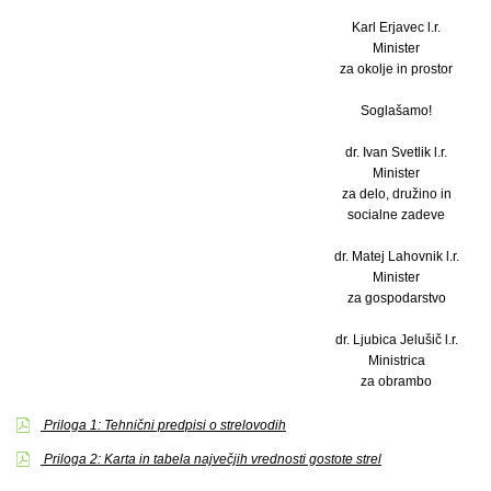
Karl Erjavec l.r.
Minister
za okolje in prostor
Soglašamo!
dr. Ivan Svetlik l.r.
Minister
za delo, družino in
socialne zadeve
dr. Matej Lahovnik l.r.
Minister
za gospodarstvo
dr. Ljubica Jelušič l.r.
Ministrica
za obrambo
Priloga 1: Tehnični predpisi o strelovodih
Priloga 2: Karta in tabela največjih vrednosti gostote strel