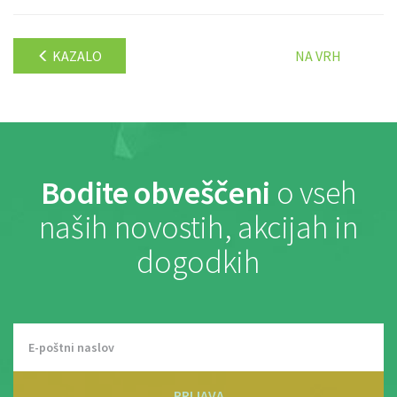
KAZALO
NA VRH
Bodite obveščeni
o vseh
naših novostih, akcijah in
dogodkih
PRIJAVA