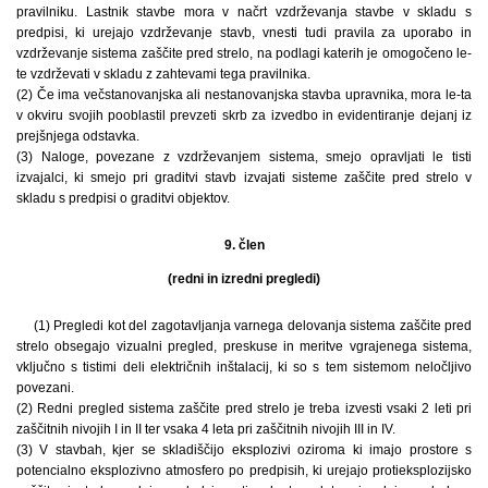
pravilniku. Lastnik stavbe mora v načrt vzdrževanja stavbe v skladu s
predpisi, ki urejajo vzdrževanje stavb, vnesti tudi pravila za uporabo in
vzdrževanje sistema zaščite pred strelo, na podlagi katerih je omogočeno le-
te vzdrževati v skladu z zahtevami tega pravilnika.
(2) Če ima večstanovanjska ali nestanovanjska stavba upravnika, mora le-ta
v okviru svojih pooblastil prevzeti skrb za izvedbo in evidentiranje dejanj iz
prejšnjega odstavka.
(3) Naloge, povezane z vzdrževanjem sistema, smejo opravljati le tisti
izvajalci, ki smejo pri graditvi stavb izvajati sisteme zaščite pred strelo v
skladu s predpisi o graditvi objektov.
9. člen
(redni in izredni pregledi)
(1) Pregledi kot del zagotavljanja varnega delovanja sistema zaščite pred
strelo obsegajo vizualni pregled, preskuse in meritve vgrajenega sistema,
vključno s tistimi deli električnih inštalacij, ki so s tem sistemom neločljivo
povezani.
(2) Redni pregled sistema zaščite pred strelo je treba izvesti vsaki 2 leti pri
zaščitnih nivojih I in II ter vsaka 4 leta pri zaščitnih nivojih III in IV.
(3) V stavbah, kjer se skladiščijo eksplozivi oziroma ki imajo prostore s
potencialno eksplozivno atmosfero po predpisih, ki urejajo protieksplozijsko