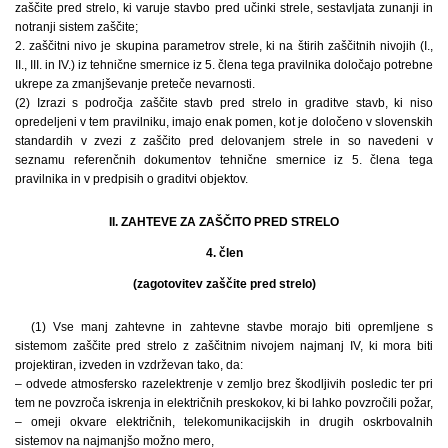
zaščite pred strelo, ki varuje stavbo pred učinki strele, sestavljata zunanji in
notranji sistem zaščite;
2. zaščitni nivo je skupina parametrov strele, ki na štirih zaščitnih nivojih (I.,
II., III. in IV.) iz tehnične smernice iz 5. člena tega pravilnika določajo potrebne
ukrepe za zmanjševanje preteče nevarnosti.
(2) Izrazi s področja zaščite stavb pred strelo in graditve stavb, ki niso
opredeljeni v tem pravilniku, imajo enak pomen, kot je določeno v slovenskih
standardih v zvezi z zaščito pred delovanjem strele in so navedeni v
seznamu referenčnih dokumentov tehnične smernice iz 5. člena tega
pravilnika in v predpisih o graditvi objektov.
II. ZAHTEVE ZA ZAŠČITO PRED STRELO
4. člen
(zagotovitev zaščite pred strelo)
(1) Vse manj zahtevne in zahtevne stavbe morajo biti opremljene s
sistemom zaščite pred strelo z zaščitnim nivojem najmanj IV, ki mora biti
projektiran, izveden in vzdrževan tako, da:
– odvede atmosfersko razelektrenje v zemljo brez škodljivih posledic ter pri
tem ne povzroča iskrenja in električnih preskokov, ki bi lahko povzročili požar,
– omeji okvare električnih, telekomunikacijskih in drugih oskrbovalnih
sistemov na najmanjšo možno mero,