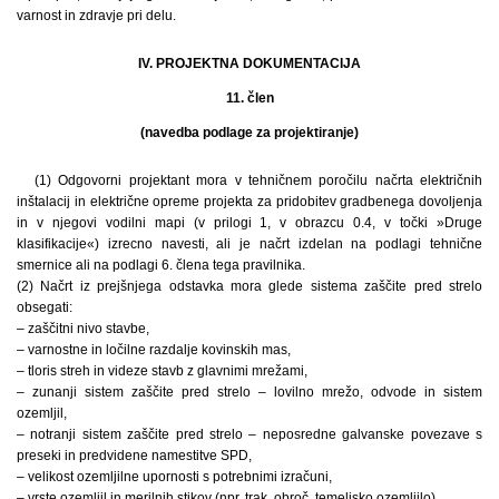
varnost in zdravje pri delu.
IV. PROJEKTNA DOKUMENTACIJA
11. člen
(navedba podlage za projektiranje)
(1) Odgovorni projektant mora v tehničnem poročilu načrta električnih
inštalacij in električne opreme projekta za pridobitev gradbenega dovoljenja
in v njegovi vodilni mapi (v prilogi 1, v obrazcu 0.4, v točki »Druge
klasifikacije«) izrecno navesti, ali je načrt izdelan na podlagi tehnične
smernice ali na podlagi 6. člena tega pravilnika.
(2) Načrt iz prejšnjega odstavka mora glede sistema zaščite pred strelo
obsegati:
– zaščitni nivo stavbe,
– varnostne in ločilne razdalje kovinskih mas,
– tloris streh in videze stavb z glavnimi mrežami,
– zunanji sistem zaščite pred strelo – lovilno mrežo, odvode in sistem
ozemljil,
– notranji sistem zaščite pred strelo – neposredne galvanske povezave s
preseki in predvidene namestitve SPD,
– velikost ozemljilne upornosti s potrebnimi izračuni,
– vrste ozemljil in merilnih stikov (npr. trak, obroč, temeljsko ozemljilo),