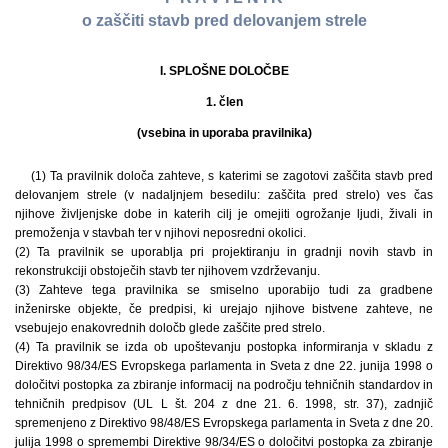
o zaščiti stavb pred delovanjem strele
I. SPLOŠNE DOLOČBE
1. člen
(vsebina in uporaba pravilnika)
(1) Ta pravilnik določa zahteve, s katerimi se zagotovi zaščita stavb pred
delovanjem strele (v nadaljnjem besedilu: zaščita pred strelo) ves čas
njihove življenjske dobe in katerih cilj je omejiti ogrožanje ljudi, živali in
premoženja v stavbah ter v njihovi neposredni okolici.
(2) Ta pravilnik se uporablja pri projektiranju in gradnji novih stavb in
rekonstrukciji obstoječih stavb ter njihovem vzdrževanju.
(3) Zahteve tega pravilnika se smiselno uporabijo tudi za gradbene
inženirske objekte, če predpisi, ki urejajo njihove bistvene zahteve, ne
vsebujejo enakovrednih določb glede zaščite pred strelo.
(4) Ta pravilnik se izda ob upoštevanju postopka informiranja v skladu z
Direktivo 98/34/ES Evropskega parlamenta in Sveta z dne 22. junija 1998 o
določitvi postopka za zbiranje informacij na področju tehničnih standardov in
tehničnih predpisov (UL L št. 204 z dne 21. 6. 1998, str. 37), zadnjič
spremenjeno z Direktivo 98/48/ES Evropskega parlamenta in Sveta z dne 20.
julija 1998 o spremembi Direktive 98/34/ES o določitvi postopka za zbiranje