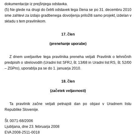
dokumentacije iz prejšnjega odstavka.
(5) Ne glede na drugi do četrti odstavek tega člena se po 31. decembru 2010
sme zahtevi za izdajo gradbenega dovoljenja priložiti samo projekt, izdelan v
skladu s tem pravilnikom.
17. člen
(prenehanje uporabe)
Z dnem uveljavitve tega pravilnika preneha veljati Pravilnik o tehničnih
predpisih o strelovodih (Uradni list SFRJ, št. 13/68 in Uradni list RS, št. 52/00
– ZGPro), uporablja pa se do 1. januarja 2010.
18. člen
(začetek veljavnosti)
Ta pravilnik začne veljati petnajsti dan po objavi v Uradnem listu
Republike Slovenije.
Št. 0071-68/2006
Ljubljana, dne 23. februarja 2008
EVA 2008-2511-0018