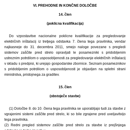
VI. PREHODNE IN KONČNE DOLOČBE
14. člen
(poklicna kvalifikacija)
Do vzpostavitve nacionalne poklicne kvalifikacije za pregledovanje
električnih inštalacij iz tretjega odstavka 7. člena tega pravilnika, vendar
najkasneje do 31. decembra 2011, smejo naloge povezane s pregledi
sistemov zaščite pred strelo opravljati le posamezniki s pridobljenim
ustreznim potrdilom o usposobljenosti za pregledovanje električnih inštalacij
v skladu s predpisi, ki urejajo gospodarske zbornice. Seznam posameznikov
s pridobljenim potrdilom o usposobljenosti je objavljen na spletni strani
ministrstva, pristojnega za graditev.
15. člen
(obstoječe stavbe)
(1) Določbe 8. do 10. člena tega pravilnika se uporabljajo tudi za stavbe z
vgrajenimi sistemi zaščite pred strelo, ki so bile zgrajene pred uveljavitvijo
tega pravilnika.
(2) Redni pregled sistemov zaščite pred strelo za stavbe iz prejšnjega