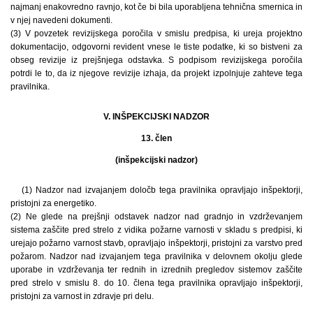
najmanj enakovredno ravnjo, kot če bi bila uporabljena tehnična smernica in
v njej navedeni dokumenti.
(3) V povzetek revizijskega poročila v smislu predpisa, ki ureja projektno
dokumentacijo, odgovorni revident vnese le tiste podatke, ki so bistveni za
obseg revizije iz prejšnjega odstavka. S podpisom revizijskega poročila
potrdi le to, da iz njegove revizije izhaja, da projekt izpolnjuje zahteve tega
pravilnika.
V. INŠPEKCIJSKI NADZOR
13. člen
(inšpekcijski nadzor)
(1) Nadzor nad izvajanjem določb tega pravilnika opravljajo inšpektorji,
pristojni za energetiko.
(2) Ne glede na prejšnji odstavek nadzor nad gradnjo in vzdrževanjem
sistema zaščite pred strelo z vidika požarne varnosti v skladu s predpisi, ki
urejajo požarno varnost stavb, opravljajo inšpektorji, pristojni za varstvo pred
požarom. Nadzor nad izvajanjem tega pravilnika v delovnem okolju glede
uporabe in vzdrževanja ter rednih in izrednih pregledov sistemov zaščite
pred strelo v smislu 8. do 10. člena tega pravilnika opravljajo inšpektorji,
pristojni za varnost in zdravje pri delu.