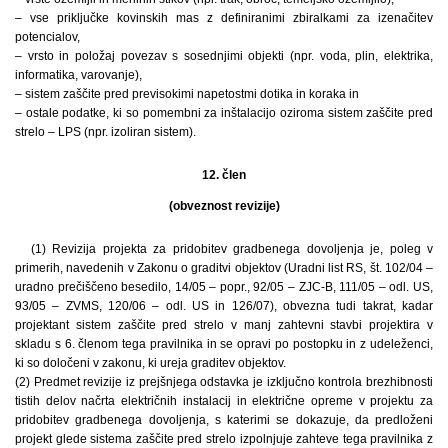
– vse priključke kovinskih mas z definiranimi zbiralkami za izenačitev
potencialov,
– vrsto in položaj povezav s sosednjimi objekti (npr. voda, plin, elektrika,
informatika, varovanje),
– sistem zaščite pred previsokimi napetostmi dotika in koraka in
– ostale podatke, ki so pomembni za inštalacijo oziroma sistem zaščite pred
strelo – LPS (npr. izoliran sistem).
12. člen
(obveznost revizije)
(1) Revizija projekta za pridobitev gradbenega dovoljenja je, poleg v
primerih, navedenih v Zakonu o graditvi objektov (Uradni list RS, št. 102/04 –
uradno prečiščeno besedilo, 14/05 – popr., 92/05 – ZJC-B, 111/05 – odl. US,
93/05 – ZVMS, 120/06 – odl. US in 126/07), obvezna tudi takrat, kadar
projektant sistem zaščite pred strelo v manj zahtevni stavbi projektira v
skladu s 6. členom tega pravilnika in se opravi po postopku in z udeleženci,
ki so določeni v zakonu, ki ureja graditev objektov.
(2) Predmet revizije iz prejšnjega odstavka je izključno kontrola brezhibnosti
tistih delov načrta električnih instalacij in električne opreme v projektu za
pridobitev gradbenega dovoljenja, s katerimi se dokazuje, da predloženi
projekt glede sistema zaščite pred strelo izpolnjuje zahteve tega pravilnika z