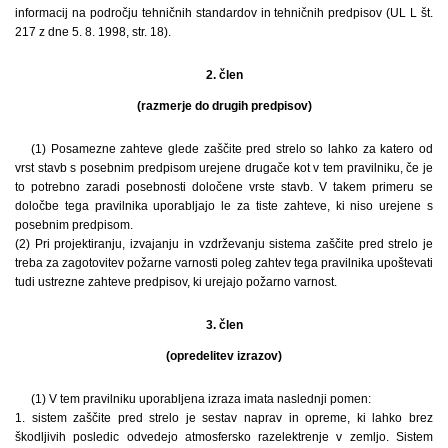
informacij na področju tehničnih standardov in tehničnih predpisov (UL L št.
217 z dne 5. 8. 1998, str. 18).
2. člen
(razmerje do drugih predpisov)
(1) Posamezne zahteve glede zaščite pred strelo so lahko za katero od
vrst stavb s posebnim predpisom urejene drugače kot v tem pravilniku, če je
to potrebno zaradi posebnosti določene vrste stavb. V takem primeru se
določbe tega pravilnika uporabljajo le za tiste zahteve, ki niso urejene s
posebnim predpisom.
(2) Pri projektiranju, izvajanju in vzdrževanju sistema zaščite pred strelo je
treba za zagotovitev požarne varnosti poleg zahtev tega pravilnika upoštevati
tudi ustrezne zahteve predpisov, ki urejajo požarno varnost.
3. člen
(opredelitev izrazov)
(1) V tem pravilniku uporabljena izraza imata naslednji pomen:
1. sistem zaščite pred strelo je sestav naprav in opreme, ki lahko brez
škodljivih posledic odvedejo atmosfersko razelektrenje v zemljo. Sistem