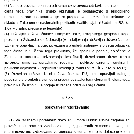
(3) Naloge, povezane s pregledi sistemov iz prvega odstavka tega člena in 9.
člena tega pravilnika, smejo opravljati le posamezniki s pridobljeno
nacionalno poklicno kvalifikacijo za pregledovanje električnih inštalacij v
skladu z Zakonom o nacionalnih poklicnih kvalifikacijah (Uradni list RS, št.
1/07 – uradno prečiščeno besedilo).
(4) Državljan države članice Evropske unije, Evropskega gospodarskega
prostora in Švicarske konfederacije (v nadaljevanju: državljan države članice
EU) sme opravljati naloge, povezane s pregledi sistemov iz prvega odstavka
tega člena in 9. člena tega pravilnika, če izpolnjuje pogoje, določene v
Zakonu o postopku priznavanja kvalifikacij državljanom držav članic
Evropske unije za opravljanje reguliranih poklicev oziroma reguliranih
poklicnih dejavnosti v Republiki Sloveniji (Uradni list RS, št. 21/02 in 92/07).
(5) Državljan države, ki ni država članica EU, sme opravljati naloge,
povezane s pregledi sistemov iz prvega odstavka tega člena in 9. člena tega
pravilnika, če izpolnjuje pogoje iz tretjega odstavka tega člena.
8. člen
(delovanje in vzdrževanje)
(1) Po izdanem uporabnem dovoljenju mora lastnik stavbe zagotavljati
pravočasno in pravilno izvedbo vseh dejanj, potrebnih za varno delovanje in
s tem povezano vzdrževanje vgrajenega sistema, kot je to določeno v tem