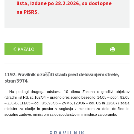
lista, izdane po 28.2.2026, so dostopne
na
PISRS
.
KAZALO
1192. Pravilnik o zaščiti stavb pred delovanjem strele,
stran 3974.
Na podlagi drugega odstavka 10. člena Zakona o graditvi objektov
(Uradni list RS, št. 102/04 – uradno prečiščeno besedilo, 14/05 – popr., 92/05
– ZJC-B, 111/05 – odl. US, 93/05 – ZVMS, 120/06 – odl. US in 126/07) izdaja
minister za okolje in prostor v soglasju z ministrom za delo, družino in
socialne zadeve, ministrom za gospodarstvo in ministrico za obrambo
P R A V I L N I K