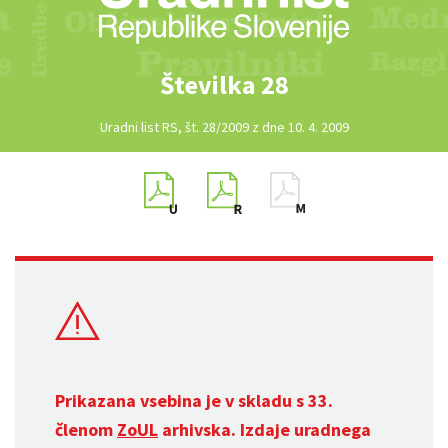
Številka 28
Uradni list RS, št. 28/2009 z dne 10. 4. 2009
Prikazana vsebina je v skladu s 33.
členom
ZoUL
arhivska. Izdaje uradnega