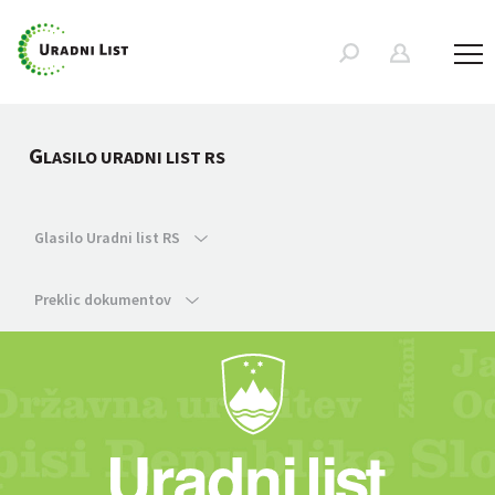
G
LASILO URADNI LIST RS
Glasilo Uradni list RS
Preklic dokumentov