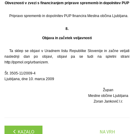
Obveznosti v zvezi s financiranjem priprave sprememb in dopolnitev PUP
Pripravo sprememb in dopolnitev PUP financira Mestna občina Ljubljana.
8.
Objava in začetek veljavnosti
Ta sklep se objavi v Uradnem listu Republike Slovenije in začne veljati
naslednji dan po objavi, objavi pa se tudi na spletni strani
http://ppmol.org/urbanizem.
Št. 3505-11/2009-4
Ljubljana, dne 10. marca 2009
Župan
Mestne občine Ljubljana
Zoran Janković l.r.
KAZALO
NA VRH