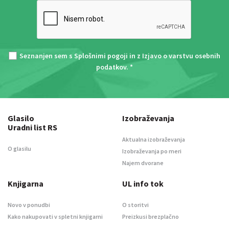
Seznanjen sem s
Splošnimi pogoji
in z
Izjavo o varstvu osebnih
podatkov
. *
Glasilo
Izobraževanja
Uradni list RS
Aktualna izobraževanja
O glasilu
Izobraževanja po meri
Najem dvorane
Knjigarna
UL info tok
Novo v ponudbi
O storitvi
Kako nakupovati v spletni knjigarni
Preizkusi brezplačno