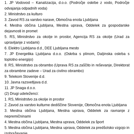
1. JP Vodovod – Kanalizacija, d.o.o. (Področje oskrbe z vodo, Področje
odvajanja odpadnih voda)
2. Ministrstvo za kulturo
3. Zavod RS za varstvo narave, Območna enota Ljubljana
4. Mestna občina Ljubljana, Mestna uprava, Oddelek za gospodarske
dejavnosti in promet
5. RS, Ministrstvo za okolje in prostor, Agencija RS za okolje (Urad za
upravljanje z vodami)
6. Elektro Ljubljana d.d., DEE Ljubljana mesto
7. JP Energetika Ljubljana d.o.o. (Oskrba s plinom, Daljinska oskrba s
toplotno energijo)
8. RS, Ministrstvo za obrambo (Uprava RS za zaščito in reševanje, Direktorat
za obrambne zadeve – Urad za civilno obrambo)
9. Telekom Slovenije d.d.
10. Javna razsvetljava d.d.
11. JP Snaga d.o.o.
(2) Drugi udeleženci:
1. RS, Ministrstvo za okolje in prostor
2. Zavod za varstvo kulturne dediščine Slovenije, Območna enota Ljubljana
3. Mestna občina Ljubljana, Mestna uprava, Oddelek za ravnanje z
nepremičninami
4. Mestna občina Ljubljana, Mestna uprava, Oddelek za šport
5. Mestna občina Ljubljana, Mestna uprava, Oddelek za predšolsko vzgojo in
izobraževanje.