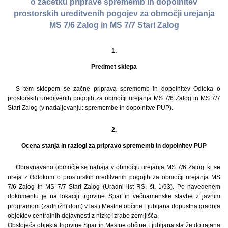
o začetku priprave sprememb in dopolnitev
prostorskih ureditvenih pogojev za območji urejanja
MS 7/6 Zalog in MS 7/7 Stari Zalog
1.
Predmet sklepa
S tem sklepom se začne priprava sprememb in dopolnitev Odloka o
prostorskih ureditvenih pogojih za območji urejanja MS 7/6 Zalog in MS 7/7
Stari Zalog (v nadaljevanju: spremembe in dopolnitve PUP).
2.
Ocena stanja in razlogi za pripravo sprememb in dopolnitev PUP
Obravnavano območje se nahaja v območju urejanja MS 7/6 Zalog, ki se
ureja z Odlokom o prostorskih ureditvenih pogojih za območji urejanja MS
7/6 Zalog in MS 7/7 Stari Zalog (Uradni list RS, št. 1/93). Po navedenem
dokumentu je na lokaciji trgovine Spar in večnamenske stavbe z javnim
programom (zadružni dom) v lasti Mestne občine Ljubljana dopustna gradnja
objektov centralnih dejavnosti z nizko izrabo zemljišča.
Obstoječa objekta trgovine Spar in Mestne občine Ljubljana sta že dotrajana