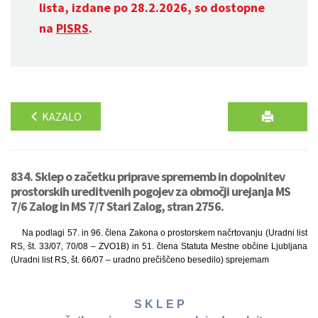
lista, izdane po 28.2.2026, so dostopne
na
PISRS
.
KAZALO
834. Sklep o začetku priprave sprememb in dopolnitev
prostorskih ureditvenih pogojev za območji urejanja MS
7/6 Zalog in MS 7/7 Stari Zalog, stran 2756.
Na podlagi 57. in 96. člena Zakona o prostorskem načrtovanju (Uradni list
RS, št. 33/07, 70/08 – ZVO1B) in 51. člena Statuta Mestne občine Ljubljana
(Uradni list RS, št. 66/07 – uradno prečiščeno besedilo) sprejemam
S K L E P