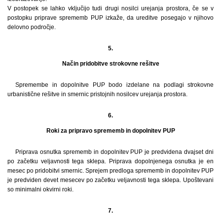
V postopek se lahko vključijo tudi drugi nosilci urejanja prostora, če se v
postopku priprave sprememb PUP izkaže, da ureditve posegajo v njihovo
delovno področje.
5.
Način pridobitve strokovne rešitve
Spremembe in dopolnitve PUP bodo izdelane na podlagi strokovne
urbanistične rešitve in smernic pristojnih nosilcev urejanja prostora.
6.
Roki za pripravo sprememb in dopolnitev PUP
Priprava osnutka sprememb in dopolnitev PUP je predvidena dvajset dni
po začetku veljavnosti tega sklepa. Priprava dopolnjenega osnutka je en
mesec po pridobitvi smernic. Sprejem predloga sprememb in dopolnitev PUP
je predviden devet mesecev po začetku veljavnosti tega sklepa. Upoštevani
so minimalni okvirni roki.
7.