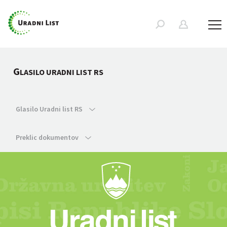
G
LASILO URADNI LIST RS
Glasilo Uradni list RS
Preklic dokumentov