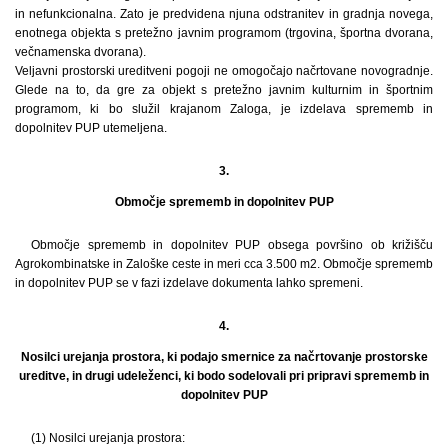
in nefunkcionalna. Zato je predvidena njuna odstranitev in gradnja novega,
enotnega objekta s pretežno javnim programom (trgovina, športna dvorana,
večnamenska dvorana).
Veljavni prostorski ureditveni pogoji ne omogočajo načrtovane novogradnje.
Glede na to, da gre za objekt s pretežno javnim kulturnim in športnim
programom, ki bo služil krajanom Zaloga, je izdelava sprememb in
dopolnitev PUP utemeljena.
3.
Območje sprememb in dopolnitev PUP
Območje sprememb in dopolnitev PUP obsega površino ob križišču
Agrokombinatske in Zaloške ceste in meri cca 3.500 m2. Območje sprememb
in dopolnitev PUP se v fazi izdelave dokumenta lahko spremeni.
4.
Nosilci urejanja prostora, ki podajo smernice za načrtovanje prostorske
ureditve, in drugi udeleženci, ki bodo sodelovali pri pripravi sprememb in
dopolnitev PUP
(1) Nosilci urejanja prostora: