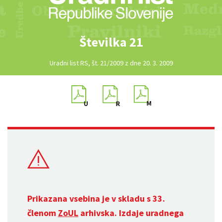
Številka 21
Uradni list RS, št. 21/2009 z dne 20. 3. 2009
Prikazana vsebina je v skladu s 33.
členom
ZoUL
arhivska. Izdaje uradnega