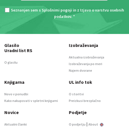
Seznanjen sem s
Splošnimi pogoji
in z
Izjavo o varstvu osebnih
podatkov
. *
Glasilo
Izobraževanja
Uradni list RS
Aktualna izobraževanja
O glasilu
Izobraževanja po meri
Najem dvorane
Knjigarna
UL info tok
Novo v ponudbi
O storitvi
Kako nakupovati v spletni knjigarni
Preizkusi brezplačno
Novice
Podjetje
|
Aktualni članki
O podjetju
About