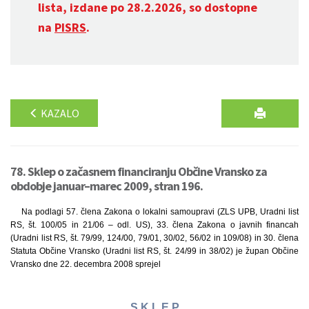
lista, izdane po 28.2.2026, so dostopne
na
PISRS
.
KAZALO
78. Sklep o začasnem financiranju Občine Vransko za
obdobje januar–marec 2009, stran 196.
Na podlagi 57. člena Zakona o lokalni samoupravi (ZLS UPB, Uradni list
RS, št. 100/05 in 21/06 – odl. US), 33. člena Zakona o javnih financah
(Uradni list RS, št. 79/99, 124/00, 79/01, 30/02, 56/02 in 109/08) in 30. člena
Statuta Občine Vransko (Uradni list RS, št. 24/99 in 38/02) je župan Občine
Vransko dne 22. decembra 2008 sprejel
S K L E P