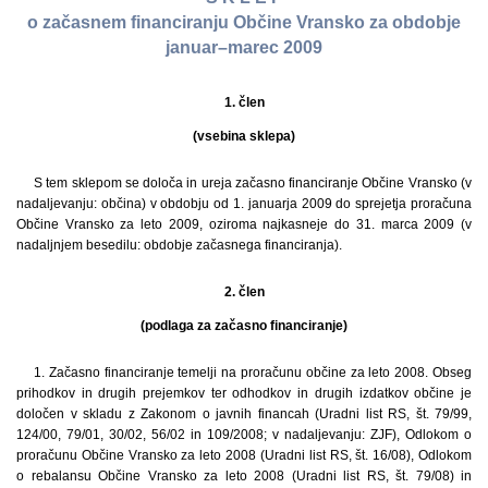
o začasnem financiranju Občine Vransko za obdobje
januar–marec 2009
1. člen
(vsebina sklepa)
S tem sklepom se določa in ureja začasno financiranje Občine Vransko (v
nadaljevanju: občina) v obdobju od 1. januarja 2009 do sprejetja proračuna
Občine Vransko za leto 2009, oziroma najkasneje do 31. marca 2009 (v
nadaljnjem besedilu: obdobje začasnega financiranja).
2. člen
(podlaga za začasno financiranje)
1. Začasno financiranje temelji na proračunu občine za leto 2008. Obseg
prihodkov in drugih prejemkov ter odhodkov in drugih izdatkov občine je
določen v skladu z Zakonom o javnih financah (Uradni list RS, št. 79/99,
124/00, 79/01, 30/02, 56/02 in 109/2008; v nadaljevanju: ZJF), Odlokom o
proračunu Občine Vransko za leto 2008 (Uradni list RS, št. 16/08), Odlokom
o rebalansu Občine Vransko za leto 2008 (Uradni list RS, št. 79/08) in