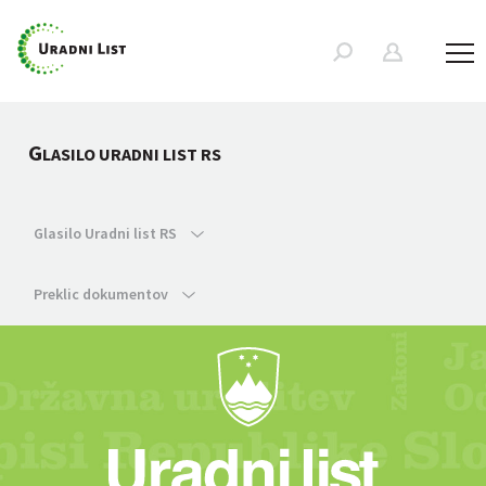
G
LASILO URADNI LIST RS
Glasilo Uradni list RS
Preklic dokumentov