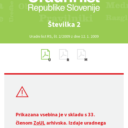
Številka 2
Uradni list RS, št. 2/2009 z dne 12. 1. 2009
Prikazana vsebina je v skladu s 33.
členom
ZoUL
arhivska. Izdaje uradnega