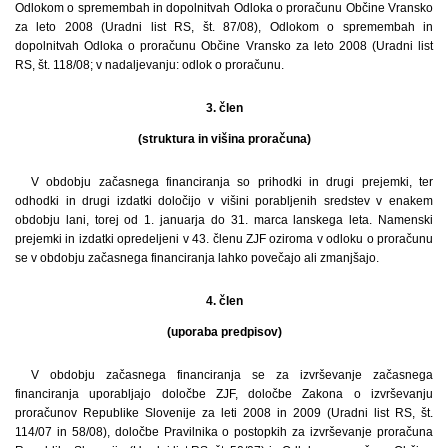
Odlokom o spremembah in dopolnitvah Odloka o proračunu Občine Vransko
za leto 2008 (Uradni list RS, št. 87/08), Odlokom o spremembah in
dopolnitvah Odloka o proračunu Občine Vransko za leto 2008 (Uradni list
RS, št. 118/08; v nadaljevanju: odlok o proračunu.
3. člen
(struktura in višina proračuna)
V obdobju začasnega financiranja so prihodki in drugi prejemki, ter
odhodki in drugi izdatki določijo v višini porabljenih sredstev v enakem
obdobju lani, torej od 1. januarja do 31. marca lanskega leta. Namenski
prejemki in izdatki opredeljeni v 43. členu ZJF oziroma v odloku o proračunu
se v obdobju začasnega financiranja lahko povečajo ali zmanjšajo.
4. člen
(uporaba predpisov)
V obdobju začasnega financiranja se za izvrševanje začasnega
financiranja uporabljajo določbe ZJF, določbe Zakona o izvrševanju
proračunov Republike Slovenije za leti 2008 in 2009 (Uradni list RS, št.
114/07 in 58/08), določbe Pravilnika o postopkih za izvrševanje proračuna