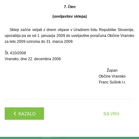
7. člen
(uveljavitev sklepa)
Sklep začne veljati z dnem objave v Uradnem listu Republike Slovenije,
uporablja pa se od 1. januarja 2009 do uveljavitve poračuna Občine Vransko
za leto 2009 oziroma do 31. marca 2009.
Št. 410/2008
Vransko, dne 22. decembra 2008
Župan
Občine Vransko
Franc Sušnik l.r.
KAZALO
NA VRH