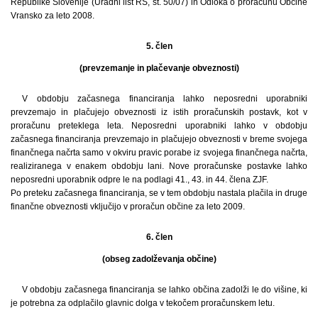
Republike Slovenije (Uradni list RS, št. 50/07) in Odloka o proračunu Občine
Vransko za leto 2008.
5. člen
(prevzemanje in plačevanje obveznosti)
V obdobju začasnega financiranja lahko neposredni uporabniki
prevzemajo in plačujejo obveznosti iz istih proračunskih postavk, kot v
proračunu preteklega leta. Neposredni uporabniki lahko v obdobju
začasnega financiranja prevzemajo in plačujejo obveznosti v breme svojega
finančnega načrta samo v okviru pravic porabe iz svojega finančnega načrta,
realiziranega v enakem obdobju lani. Nove proračunske postavke lahko
neposredni uporabnik odpre le na podlagi 41., 43. in 44. člena ZJF.
Po preteku začasnega financiranja, se v tem obdobju nastala plačila in druge
finančne obveznosti vključijo v proračun občine za leto 2009.
6. člen
(obseg zadolževanja občine)
V obdobju začasnega financiranja se lahko občina zadolži le do višine, ki
je potrebna za odplačilo glavnic dolga v tekočem proračunskem letu.