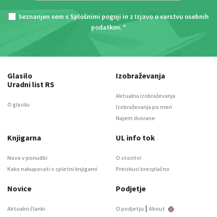
Seznanjen sem s
Splošnimi pogoji
in z
Izjavo o varstvu osebnih
podatkov
. *
Glasilo
Izobraževanja
Uradni list RS
Aktualna izobraževanja
O glasilu
Izobraževanja po meri
Najem dvorane
Knjigarna
UL info tok
Novo v ponudbi
O storitvi
Kako nakupovati v spletni knjigarni
Preizkusi brezplačno
Novice
Podjetje
|
Aktualni članki
O podjetju
About