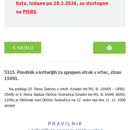
lista, izdane po 28.2.2026, so dostopne
na
PISRS
.
KAZALO
5315. Pravilnik o kriterijih za sprejem otrok v vrtec, stran
15891.
Na podlagi 20. člena Zakona o vrtcih (Uradni list RS, št. 100/05 – UPB2,
25/08) in 6. člena Statuta Občine Sodražica (Uradni list RS, št. 44/99, 80/00,
12/06) je Občinski svet Občine Sodražica na 12. redni seji dne 11. 12. 2008
sprejel
P R A V I L N I K