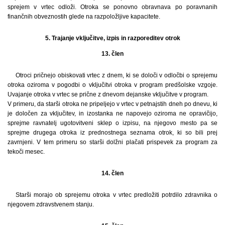
sprejem v vrtec odloži. Otroka se ponovno obravnava po poravnanih
finančnih obveznostih glede na razpoložljive kapacitete.
5. Trajanje vključitve, izpis in razporeditev otrok
13. člen
Otroci pričnejo obiskovati vrtec z dnem, ki se določi v odločbi o sprejemu
otroka oziroma v pogodbi o vključitvi otroka v program predšolske vzgoje.
Uvajanje otroka v vrtec se prične z dnevom dejanske vključitve v program.
V primeru, da starši otroka ne pripeljejo v vrtec v petnajstih dneh po dnevu, ki
je določen za vključitev, in izostanka ne napovejo oziroma ne opravičijo,
sprejme ravnatelj ugotovitveni sklep o izpisu, na njegovo mesto pa se
sprejme drugega otroka iz prednostnega seznama otrok, ki so bili prej
zavrnjeni. V tem primeru so starši dolžni plačati prispevek za program za
tekoči mesec.
14. člen
Starši morajo ob sprejemu otroka v vrtec predložiti potrdilo zdravnika o
njegovem zdravstvenem stanju.