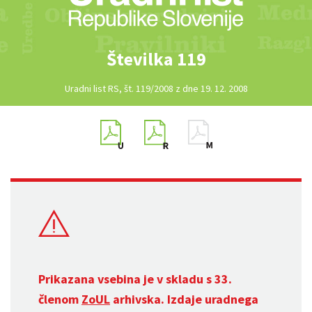
Številka 119
Uradni list RS, št. 119/2008 z dne 19. 12. 2008
Prikazana vsebina je v skladu s 33.
členom
ZoUL
arhivska. Izdaje uradnega