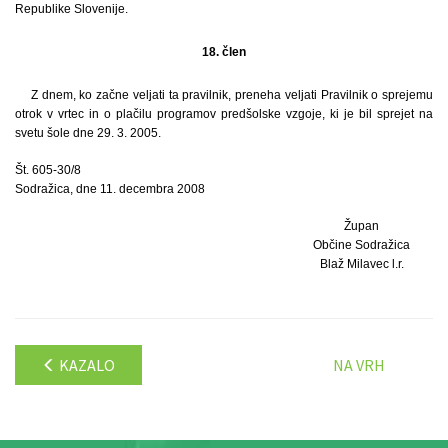
Republike Slovenije.
18. člen
Z dnem, ko začne veljati ta pravilnik, preneha veljati Pravilnik o sprejemu
otrok v vrtec in o plačilu programov predšolske vzgoje, ki je bil sprejet na
svetu šole dne 29. 3. 2005.
Št. 605-30/8
Sodražica, dne 11. decembra 2008
Župan
Občine Sodražica
Blaž Milavec l.r.
KAZALO
NA VRH