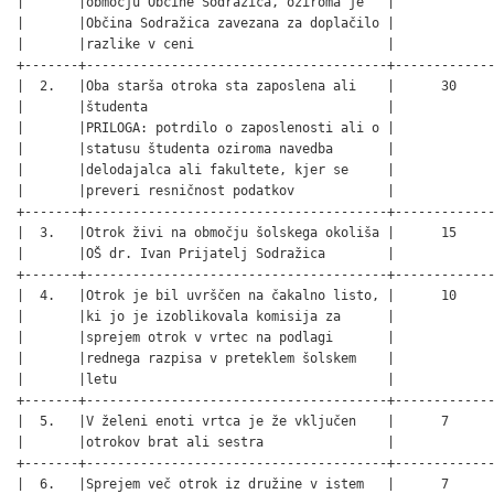
|       |območju Občine Sodražica, oziroma je   |             
|       |Občina Sodražica zavezana za doplačilo |             
|       |razlike v ceni                         |             
+-------+---------------------------------------+-------------
|  2.   |Oba starša otroka sta zaposlena ali    |      30     
|       |študenta                               |             
|       |PRILOGA: potrdilo o zaposlenosti ali o |             
|       |statusu študenta oziroma navedba       |             
|       |delodajalca ali fakultete, kjer se     |             
|       |preveri resničnost podatkov            |             
+-------+---------------------------------------+-------------
|  3.   |Otrok živi na območju šolskega okoliša |      15     
|       |OŠ dr. Ivan Prijatelj Sodražica        |             
+-------+---------------------------------------+-------------
|  4.   |Otrok je bil uvrščen na čakalno listo, |      10     
|       |ki jo je izoblikovala komisija za      |             
|       |sprejem otrok v vrtec na podlagi       |             
|       |rednega razpisa v preteklem šolskem    |             
|       |letu                                   |             
+-------+---------------------------------------+-------------
|  5.   |V želeni enoti vrtca je že vključen    |      7      
|       |otrokov brat ali sestra                |             
+-------+---------------------------------------+-------------
|  6.   |Sprejem več otrok iz družine v istem   |      7      