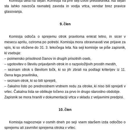
Komisija dela na sejah. Komisija na prvi seji izvoli predsednika. Na sejah
sta lahko navzoča ravnatelj zavoda in vodja vrtca, vendar brez pravice
glasovanja.
9. člen
Komisija odloča o sprejemu otrok praviloma enkrat letno, in sicer v
mesecu aprilu, oziroma po potrebi. Komisija mora obravnavati vse prijave za
vpis, ki so vložene do 31. 3. tekočega leta. Na seji komisije se piše zapisnik,
ki vsebuje:
– poimensko prisotnost članov in drugih prisotnih oseb,
– ugotovitev o številu prijavljenih otrok in o razpoložljivih prostih mestih,
– seznam otrok s številom točk, ki so jih zbrali na podlagi kriterijev iz 11.
člena tega pravilnika,
– seznam otrok, ki so bili sprejeti,
– čakalno listo po prednostnem vrstnem redu za otroke, ki niso bili sprejeti v
vrtec. Čakalna lista se oblikuje ločeno za prvo in drugo starostno obdobje.
Zapisnik se mora hraniti v dokumentaciji vrtca v skladu z veljavnimi predpisi.
10. člen
Komisija najpozneje v osmih dneh po seji vsem staršem izda odločbo o
sprejemu ali zavrnitvi sprejema otroka v vrtec.