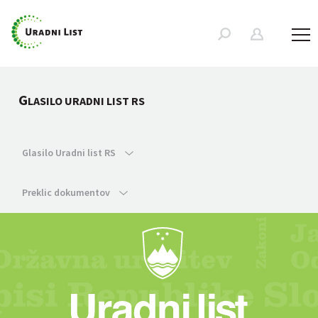
G
LASILO URADNI LIST RS
Glasilo Uradni list RS
Preklic dokumentov