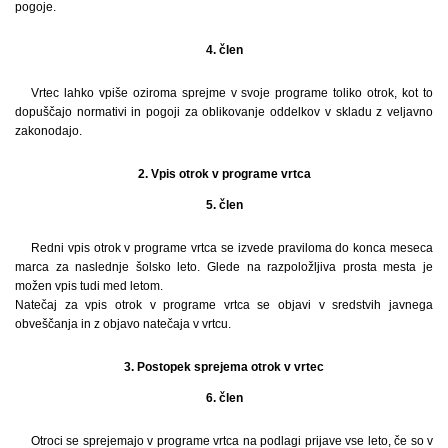
pogoje.
4. člen
Vrtec lahko vpiše oziroma sprejme v svoje programe toliko otrok, kot to
dopuščajo normativi in pogoji za oblikovanje oddelkov v skladu z veljavno
zakonodajo.
2. Vpis otrok v programe vrtca
5. člen
Redni vpis otrok v programe vrtca se izvede praviloma do konca meseca
marca za naslednje šolsko leto. Glede na razpoložljiva prosta mesta je
možen vpis tudi med letom.
Natečaj za vpis otrok v programe vrtca se objavi v sredstvih javnega
obveščanja in z objavo natečaja v vrtcu.
3. Postopek sprejema otrok v vrtec
6. člen
Otroci se sprejemajo v programe vrtca na podlagi prijave vse leto, če so v