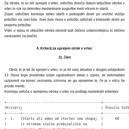
Za otroke, ki so bili sprejeti v vrtec, odločba določa datum vključitve otroka v
vrtec in rok za sklenitev medsebojne pogodbe med vrtcem in starši.
Zoper odločitev komisije lahko starši v petnajstih dneh po vročitvi vložijo
pritožbo na svet šole. Svet šole mora o pritožbi odločati v tridesetih dneh po
prejemu pritožbe.
Vrtec o vpisu in vključitvi otroka obvesti tudi občino ustanoviteljico in občino
zavezanko za plačilo.
4. Kriterij za sprejem otrok v vrtec
11. člen
Otrok, ki je bil že sprejet v vrtec, in je bil zanj skladno z drugim odstavkom
13. člena tega pravilnika izdan ugotovitveni sklep o izpisu, se avtomatsko
razporedi na konec seznama, oziroma se ga sprejeme le, če je v vrtcu še
prosto mesto.
Komisija odloča o sprejemu otroka v vrtec na podlagi naslednjih kriterijev:
+-----------------------------------------------+-------------
|Kriterij                                       | Število točk
+-------+---------------------------------------+-------------
|  1.   |Starši ali eden od staršev ima skupaj  |      60     
|       |z otrokom stalno prebivališče na       |             