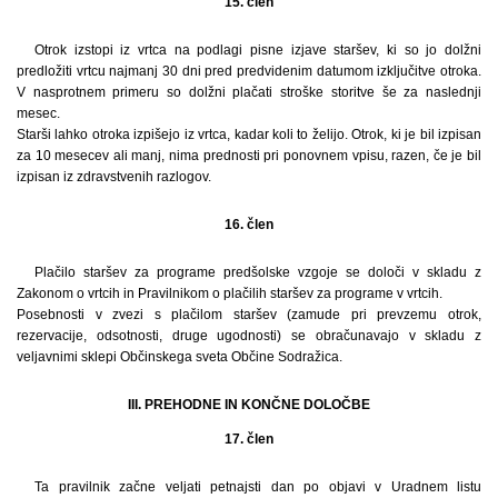
15. člen
Otrok izstopi iz vrtca na podlagi pisne izjave staršev, ki so jo dolžni
predložiti vrtcu najmanj 30 dni pred predvidenim datumom izključitve otroka.
V nasprotnem primeru so dolžni plačati stroške storitve še za naslednji
mesec.
Starši lahko otroka izpišejo iz vrtca, kadar koli to želijo. Otrok, ki je bil izpisan
za 10 mesecev ali manj, nima prednosti pri ponovnem vpisu, razen, če je bil
izpisan iz zdravstvenih razlogov.
16. člen
Plačilo staršev za programe predšolske vzgoje se določi v skladu z
Zakonom o vrtcih in Pravilnikom o plačilih staršev za programe v vrtcih.
Posebnosti v zvezi s plačilom staršev (zamude pri prevzemu otrok,
rezervacije, odsotnosti, druge ugodnosti) se obračunavajo v skladu z
veljavnimi sklepi Občinskega sveta Občine Sodražica.
III. PREHODNE IN KONČNE DOLOČBE
17. člen
Ta pravilnik začne veljati petnajsti dan po objavi v Uradnem listu