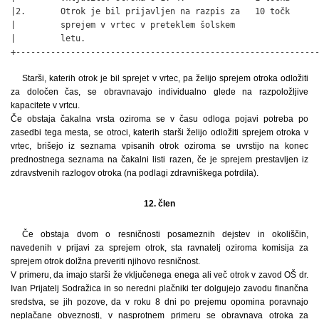
|2.       Otrok je bil prijavljen na razpis za   10 točk      
|         sprejem v vrtec v preteklem šolskem                 
|         letu.                                               
+------------------------------------------------------------
Starši, katerih otrok je bil sprejet v vrtec, pa želijo sprejem otroka odložiti
za določen čas, se obravnavajo individualno glede na razpoložljive
kapacitete v vrtcu.
Če obstaja čakalna vrsta oziroma se v času odloga pojavi potreba po
zasedbi tega mesta, se otroci, katerih starši želijo odložiti sprejem otroka v
vrtec, brišejo iz seznama vpisanih otrok oziroma se uvrstijo na konec
prednostnega seznama na čakalni listi razen, če je sprejem prestavljen iz
zdravstvenih razlogov otroka (na podlagi zdravniškega potrdila).
12. člen
Če obstaja dvom o resničnosti posameznih dejstev in okoliščin,
navedenih v prijavi za sprejem otrok, sta ravnatelj oziroma komisija za
sprejem otrok dolžna preveriti njihovo resničnost.
V primeru, da imajo starši že vključenega enega ali več otrok v zavod OŠ dr.
Ivan Prijatelj Sodražica in so neredni plačniki ter dolgujejo zavodu finančna
sredstva, se jih pozove, da v roku 8 dni po prejemu opomina poravnajo
neplačane obveznosti, v nasprotnem primeru se obravnava otroka za