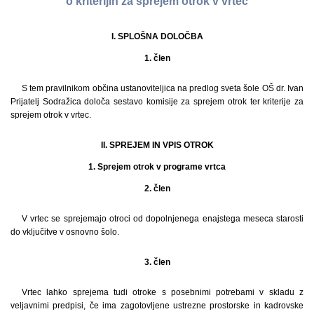
o kriterijih za sprejem otrok v vrtec
I. SPLOŠNA DOLOČBA
1. člen
S tem pravilnikom občina ustanoviteljica na predlog sveta šole OŠ dr. Ivan
Prijatelj Sodražica določa sestavo komisije za sprejem otrok ter kriterije za
sprejem otrok v vrtec.
II. SPREJEM IN VPIS OTROK
1. Sprejem otrok v programe vrtca
2. člen
V vrtec se sprejemajo otroci od dopolnjenega enajstega meseca starosti
do vključitve v osnovno šolo.
3. člen
Vrtec lahko sprejema tudi otroke s posebnimi potrebami v skladu z
veljavnimi predpisi, če ima zagotovljene ustrezne prostorske in kadrovske