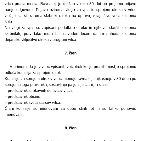
vrtcu prosta mesta. Ravnatelj je dolžan v roku 30 dni po prejemu prijave
nanjo odgovoriti. Prijavo oziroma vlogo za vpis in sprejem otroka v vrtec
vložijo starši oziroma skrbniki otroka na upravo, v tajništvo vrtca oziroma
šole.
Na vlogi za vpis so zapisani podatki o otroku in njihovih starših oziroma
skrbnikih, prav tako mora biti naveden točen datum prihoda oziroma
dejanske vključitve otroka v program vrtca.
7. člen
V primeru, da je v vrtec vpisanih več otrok kot je prostih mest, o sprejemu
odloča komisija za sprejem otrok.
Komisijo za sprejem otrok v vrtec imenuje ravnatelj najkasneje v 30 dneh po
sprejemu tega pravilnika, sestavljajo pa jo trije člani, in sicer:
– predstavnik strokovnih delavcev vrtca,
– predstavnik občine,
– predstavnik sveta staršev vrtca.
Člani komisije so imenovani za dobo štirih let in so lahko ponovno
imenovani.
8. člen