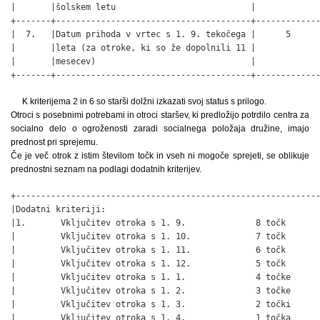
|       |šolskem letu                           |             
+-------+---------------------------------------+-------------
|  7.   |Datum prihoda v vrtec s 1. 9. tekočega |      5      
|       |leta (za otroke, ki so že dopolnili 11 |             
|       |mesecev)                               |             
+-------+---------------------------------------+------------
K kriterijema 2 in 6 so starši dolžni izkazati svoj status s prilogo.
Otroci s posebnimi potrebami in otroci staršev, ki predložijo potrdilo centra za
socialno delo o ogroženosti zaradi socialnega položaja družine, imajo
prednost pri sprejemu.
Če je več otrok z istim številom točk in vseh ni mogoče sprejeti, se oblikuje
prednostni seznam na podlagi dodatnih kriterijev.
+-------------------------------------------------------------
|Dodatni kriteriji:                                           
|1.       Vključitev otroka s 1. 9.              8 točk       
|         Vključitev otroka s 1. 10.             7 točk       
|         Vključitev otroka s 1. 11.             6 točk       
|         Vključitev otroka s 1. 12.             5 točk       
|         Vključitev otroka s 1. 1.              4 točke      
|         Vključitev otroka s 1. 2.              3 točke      
|         Vključitev otroka s 1. 3.              2 točki      
|         Vključitev otroka s 1. 4.              1 točka      