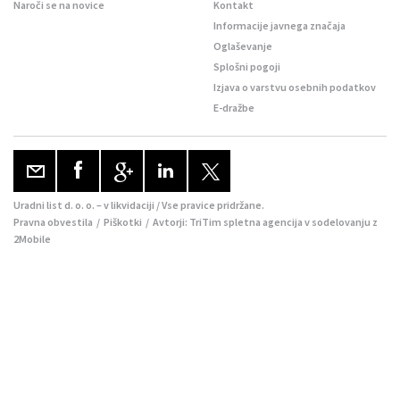
Naroči se na novice
Kontakt
Informacije javnega značaja
Oglaševanje
Splošni pogoji
Izjava o varstvu osebnih podatkov
E-dražbe
Uradni list d. o. o. – v likvidaciji / Vse pravice pridržane.
Pravna obvestila
/
Piškotki
/ Avtorji:
TriTim spletna agencija
v sodelovanju z
2Mobile