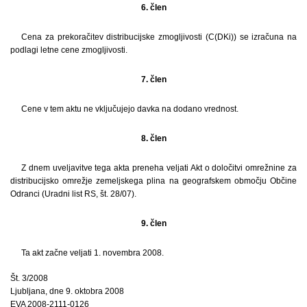
6. člen
Cena za prekoračitev distribucijske zmogljivosti (C(DKi)) se izračuna na
podlagi letne cene zmogljivosti.
7. člen
Cene v tem aktu ne vključujejo davka na dodano vrednost.
8. člen
Z dnem uveljavitve tega akta preneha veljati Akt o določitvi omrežnine za
distribucijsko omrežje zemeljskega plina na geografskem območju Občine
Odranci (Uradni list RS, št. 28/07).
9. člen
Ta akt začne veljati 1. novembra 2008.
Št. 3/2008
Ljubljana, dne 9. oktobra 2008
EVA 2008-2111-0126