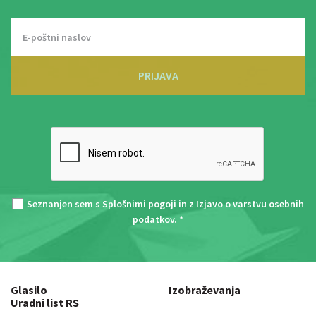
PRIJAVA
Seznanjen sem s
Splošnimi pogoji
in z
Izjavo o varstvu osebnih
podatkov
. *
Glasilo
Izobraževanja
Uradni list RS