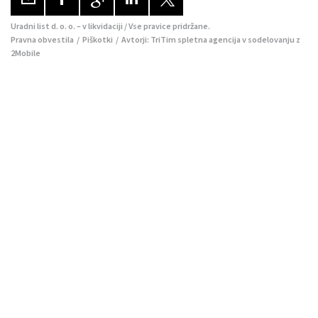
Uradni list d. o. o. – v likvidaciji / Vse pravice pridržane.
Pravna obvestila
/
Piškotki
/ Avtorji:
TriTim spletna agencija
v sodelovanju z
2Mobile