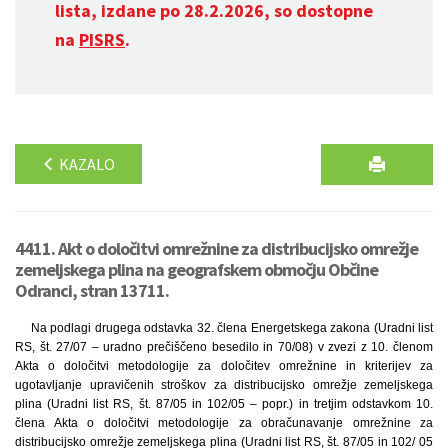
lista, izdane po 28.2.2026, so dostopne
na
PISRS
.
KAZALO
4411. Akt o določitvi omrežnine za distribucijsko omrežje
zemeljskega plina na geografskem območju Občine
Odranci, stran 13711.
Na podlagi drugega odstavka 32. člena Energetskega zakona (Uradni list
RS, št. 27/07 – uradno prečiščeno besedilo in 70/08) v zvezi z 10. členom
Akta o določitvi metodologije za določitev omrežnine in kriterijev za
ugotavljanje upravičenih stroškov za distribucijsko omrežje zemeljskega
plina (Uradni list RS, št. 87/05 in 102/05 – popr.) in tretjim odstavkom 10.
člena Akta o določitvi metodologije za obračunavanje omrežnine za
distribucijsko omrežje zemeljskega plina (Uradni list RS, št. 87/05 in 102/ 05