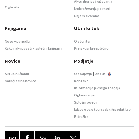
Aktualna izobraževanja
O glasilu
Izobraževanja po meri
Najem dvorane
Knjigarna
UL info tok
Novo v ponudbi
O storitvi
Kako nakupovati v spletni knjigarni
Preizkusi brezplačno
Novice
Podjetje
|
Aktualni članki
O podjetju
About
Naroči se na novice
Kontakt
Informacije javnega značaja
Oglaševanje
Splošni pogoji
Izjava o varstvu osebnih podatkov
E-dražbe