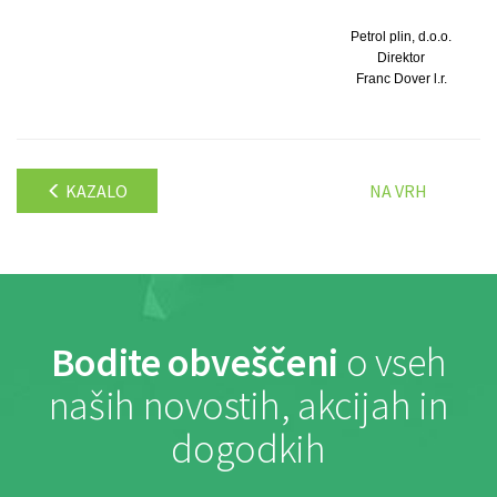
Petrol plin, d.o.o.
Direktor
Franc Dover l.r.
KAZALO
NA VRH
Bodite obveščeni
o vseh
naših novostih, akcijah in
dogodkih