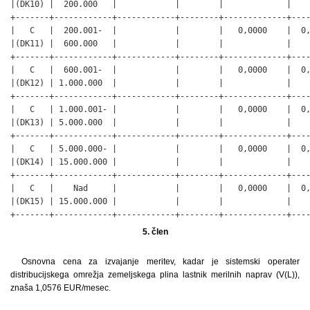
|(DK10) |  200.000   |            |        |             |    
+-------+------------+------------+--------+-------------+----
|   C   |  200.001-  |            |        |   0,0000    |  0,
|(DK11) |  600.000   |            |        |             |    
+-------+------------+------------+--------+-------------+----
|   C   |  600.001-  |            |        |   0,0000    |  0,
|(DK12) | 1.000.000  |            |        |             |    
+-------+------------+------------+--------+-------------+----
|   C   | 1.000.001- |            |        |   0,0000    |  0,
|(DK13) | 5.000.000  |            |        |             |    
+-------+------------+------------+--------+-------------+----
|   C   | 5.000.000- |            |        |   0,0000    |  0,
|(DK14) | 15.000.000 |            |        |             |    
+-------+------------+------------+--------+-------------+----
|   C   |    Nad     |            |        |   0,0000    |  0,
|(DK15) | 15.000.000 |            |        |             |    
+-------+------------+------------+--------+-------------+---
5. člen
Osnovna cena za izvajanje meritev, kadar je sistemski operater
distribucijskega omrežja zemeljskega plina lastnik merilnih naprav (V(L)),
znaša 1,0576 EUR/mesec.