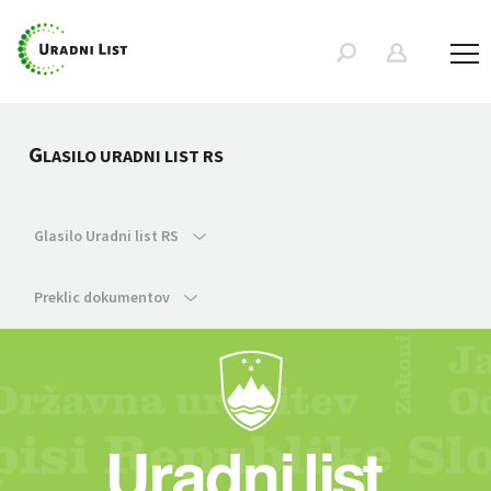
G
LASILO URADNI LIST RS
Glasilo Uradni list RS
Preklic dokumentov