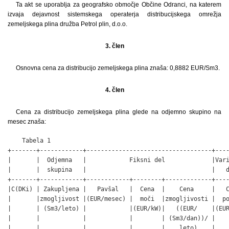
Ta akt se uporablja za geografsko območje Občine Odranci, na katerem
izvaja dejavnost sistemskega operaterja distribucijskega omrežja
zemeljskega plina družba Petrol plin, d.o.o.
3. člen
Osnovna cena za distribucijo zemeljskega plina znaša: 0,8882 EUR/Sm3.
4. člen
Cena za distribucijo zemeljskega plina glede na odjemno skupino na
mesec znaša:
    Tabela 1

+-------+------------+-----------------------------------+----
|       |  Odjemna   |            Fiksni del             |Vari
|       |  skupina   |                                   |   d
+-------+------------+------------+--------+-------------+----
|C(DKi) | Zakupljena |   Pavšal   |  Cena  |    Cena     |   C
|       |zmogljivost |(EUR/mesec) |  moči  |zmogljivosti |  po
|       | (Sm3/leto) |            |(EUR/kW)|   ((EUR/    |(EUR
|       |            |            |        | (Sm3/dan))/ |    
|       |            |            |        |    leto)    |    