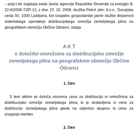
– popr.) ter soglasja sveta Javne agencije Republike Slovenije za energijo št.
22-8/2008-7/ZP-13, z dne 23. 10. 2008, družba Petrol plin, d.o.o., Dunajska
cesta 50, 1000 Ljubljana, kot izvajalec gospodarske javne službe dejavnost
sistemskega operaterja distribucijskega omrežja zemeljskega plina na
geografskem območju Občine Odranci, izdaja
A K T
o določitvi omrežnine za distribucijsko omrežje
zemeljskega plina na geografskem območju Občine
Odranci
1. člen
S tem aktom se določa osnovna cena za distribucijo in omrežnina za
distribucijsko omrežje zemeljskega plina, ki je sestavljena iz cene za
distribucijo zemeljskega plina glede na odjemno skupino in cene za
izvajanje meritev.
2. člen