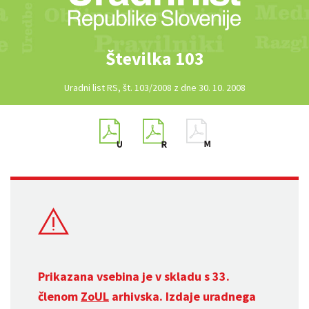
Številka 103
Uradni list RS, št. 103/2008 z dne 30. 10. 2008
Prikazana vsebina je v skladu s 33.
členom
ZoUL
arhivska. Izdaje uradnega