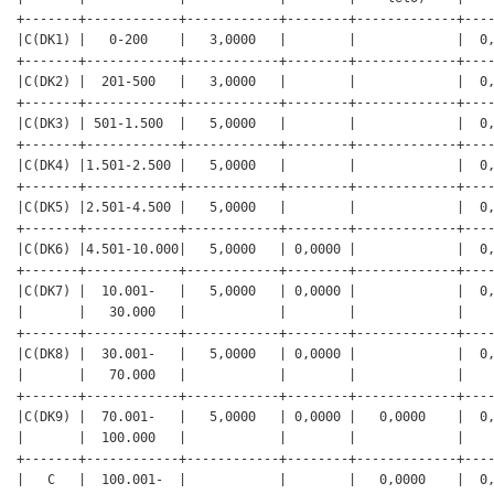
+-------+------------+------------+--------+-------------+----
|C(DK1) |   0-200    |   3,0000   |        |             |  0,
+-------+------------+------------+--------+-------------+----
|C(DK2) |  201-500   |   3,0000   |        |             |  0,
+-------+------------+------------+--------+-------------+----
|C(DK3) | 501-1.500  |   5,0000   |        |             |  0,
+-------+------------+------------+--------+-------------+----
|C(DK4) |1.501-2.500 |   5,0000   |        |             |  0,
+-------+------------+------------+--------+-------------+----
|C(DK5) |2.501-4.500 |   5,0000   |        |             |  0,
+-------+------------+------------+--------+-------------+----
|C(DK6) |4.501-10.000|   5,0000   | 0,0000 |             |  0,
+-------+------------+------------+--------+-------------+----
|C(DK7) |  10.001-   |   5,0000   | 0,0000 |             |  0,
|       |   30.000   |            |        |             |    
+-------+------------+------------+--------+-------------+----
|C(DK8) |  30.001-   |   5,0000   | 0,0000 |             |  0,
|       |   70.000   |            |        |             |    
+-------+------------+------------+--------+-------------+----
|C(DK9) |  70.001-   |   5,0000   | 0,0000 |   0,0000    |  0,
|       |  100.000   |            |        |             |    
+-------+------------+------------+--------+-------------+----
|   C   |  100.001-  |            |        |   0,0000    |  0,