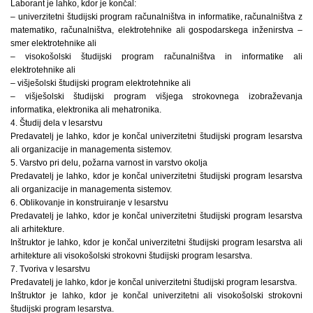
Laborant je lahko, kdor je končal:
– univerzitetni študijski program računalništva in informatike, računalništva z
matematiko, računalništva, elektrotehnike ali gospodarskega inženirstva –
smer elektrotehnike ali
– visokošolski študijski program računalništva in informatike ali
elektrotehnike ali
– višješolski študijski program elektrotehnike ali
– višješolski študijski program višjega strokovnega izobraževanja
informatika, elektronika ali mehatronika.
4. Študij dela v lesarstvu
Predavatelj je lahko, kdor je končal univerzitetni študijski program lesarstva
ali organizacije in managementa sistemov.
5. Varstvo pri delu, požarna varnost in varstvo okolja
Predavatelj je lahko, kdor je končal univerzitetni študijski program lesarstva
ali organizacije in managementa sistemov.
6. Oblikovanje in konstruiranje v lesarstvu
Predavatelj je lahko, kdor je končal univerzitetni študijski program lesarstva
ali arhitekture.
Inštruktor je lahko, kdor je končal univerzitetni študijski program lesarstva ali
arhitekture ali visokošolski strokovni študijski program lesarstva.
7. Tvoriva v lesarstvu
Predavatelj je lahko, kdor je končal univerzitetni študijski program lesarstva.
Inštruktor je lahko, kdor je končal univerzitetni ali visokošolski strokovni
študijski program lesarstva.