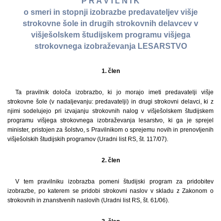
P R A V I L N I K
o smeri in stopnji izobrazbe predavateljev višje
strokovne šole in drugih strokovnih delavcev v
višješolskem študijskem programu višjega
strokovnega izobraževanja LESARSTVO
1. člen
Ta pravilnik določa izobrazbo, ki jo morajo imeti predavatelji višje
strokovne šole (v nadaljevanju: predavatelji) in drugi strokovni delavci, ki z
njimi sodelujejo pri izvajanju strokovnih nalog v višješolskem študijskem
programu višjega strokovnega izobraževanja lesarstvo, ki ga je sprejel
minister, pristojen za šolstvo, s Pravilnikom o sprejemu novih in prenovljenih
višješolskih študijskih programov (Uradni list RS, št. 117/07).
2. člen
V tem pravilniku izobrazba pomeni študijski program za pridobitev
izobrazbe, po katerem se pridobi strokovni naslov v skladu z Zakonom o
strokovnih in znanstvenih naslovih (Uradni list RS, št. 61/06).