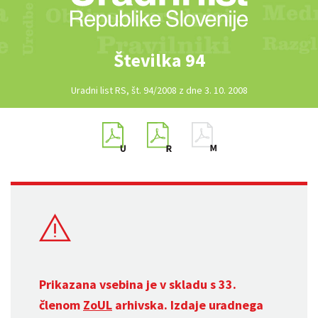
Številka 94
Uradni list RS, št. 94/2008 z dne 3. 10. 2008
Prikazana vsebina je v skladu s 33.
členom
ZoUL
arhivska. Izdaje uradnega