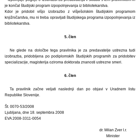
je končal študijski program izpopolnjevanja iz bibliotekarstva.
Kdor je pridobil višjo izobrazbo z višješolskim študijskim programom
knjižničarstva, mu ni treba opravljati študijskega programa izpopolnjevanja iz
bibliotekarstva.
5. člen
Ne glede na določbe tega pravilnika je za predavatelje ustrezna tudi
izobrazba, pridobljena po podiplomskih študijskih programih za pridobitev
specializacije, magisterija oziroma doktorata znanosti ustrezne smeri.
6. člen
Ta pravilnik začne veljati naslednji dan po objavi v Uradnem listu
Republike Slovenije.
Št. 0070-53/2008
Ljubljana, dne 18. septembra 2008
EVA 2008-3311-0054
dr. Milan Zver l.r.
Minister