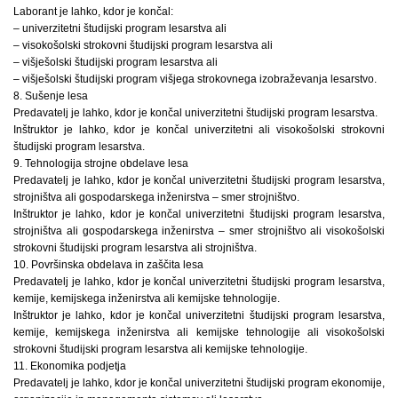
Laborant je lahko, kdor je končal:
– univerzitetni študijski program lesarstva ali
– visokošolski strokovni študijski program lesarstva ali
– višješolski študijski program lesarstva ali
– višješolski študijski program višjega strokovnega izobraževanja lesarstvo.
8. Sušenje lesa
Predavatelj je lahko, kdor je končal univerzitetni študijski program lesarstva.
Inštruktor je lahko, kdor je končal univerzitetni ali visokošolski strokovni
študijski program lesarstva.
9. Tehnologija strojne obdelave lesa
Predavatelj je lahko, kdor je končal univerzitetni študijski program lesarstva,
strojništva ali gospodarskega inženirstva – smer strojništvo.
Inštruktor je lahko, kdor je končal univerzitetni študijski program lesarstva,
strojništva ali gospodarskega inženirstva – smer strojništvo ali visokošolski
strokovni študijski program lesarstva ali strojništva.
10. Površinska obdelava in zaščita lesa
Predavatelj je lahko, kdor je končal univerzitetni študijski program lesarstva,
kemije, kemijskega inženirstva ali kemijske tehnologije.
Inštruktor je lahko, kdor je končal univerzitetni študijski program lesarstva,
kemije, kemijskega inženirstva ali kemijske tehnologije ali visokošolski
strokovni študijski program lesarstva ali kemijske tehnologije.
11. Ekonomika podjetja
Predavatelj je lahko, kdor je končal univerzitetni študijski program ekonomije,