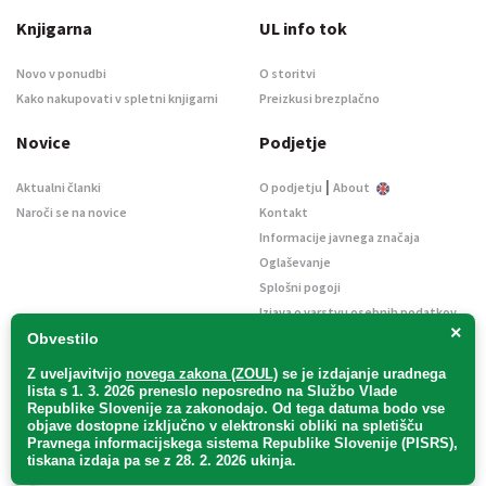
Knjigarna
UL info tok
Novo v ponudbi
O storitvi
Kako nakupovati v spletni knjigarni
Preizkusi brezplačno
Novice
Podjetje
|
Aktualni članki
O podjetju
About
Naroči se na novice
Kontakt
Informacije javnega značaja
Oglaševanje
Splošni pogoji
Izjava o varstvu osebnih podatkov
×
E-dražbe
Obvestilo
Z uveljavitvijo
novega zakona (ZOUL)
se je
izdajanje uradnega
lista s 1. 3. 2026 preneslo
neposredno
na Službo Vlade
Republike Slovenije za zakonodajo
. Od tega datuma bodo vse
objave dostopne izključno v elektronski obliki na spletišču
Pravnega informacijskega sistema Republike Slovenije (PISRS),
Uradni list d. o. o. – v likvidaciji / Vse pravice pridržane.
tiskana izdaja pa se z 28. 2. 2026 ukinja.
Pravna obvestila
/
Piškotki
/ Avtorji:
TriTim spletna agencija
v sodelovanju z