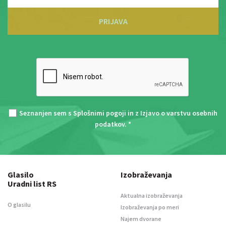
PRIJAVA
Seznanjen sem s
Splošnimi pogoji
in z
Izjavo o varstvu osebnih
podatkov
. *
Glasilo
Izobraževanja
Uradni list RS
Aktualna izobraževanja
O glasilu
Izobraževanja po meri
Najem dvorane