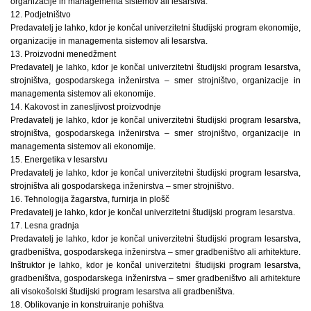
organizacije in managementa sistemov ali lesarstva.
12. Podjetništvo
Predavatelj je lahko, kdor je končal univerzitetni študijski program ekonomije,
organizacije in managementa sistemov ali lesarstva.
13. Proizvodni menedžment
Predavatelj je lahko, kdor je končal univerzitetni študijski program lesarstva,
strojništva, gospodarskega inženirstva – smer strojništvo, organizacije in
managementa sistemov ali ekonomije.
14. Kakovost in zanesljivost proizvodnje
Predavatelj je lahko, kdor je končal univerzitetni študijski program lesarstva,
strojništva, gospodarskega inženirstva – smer strojništvo, organizacije in
managementa sistemov ali ekonomije.
15. Energetika v lesarstvu
Predavatelj je lahko, kdor je končal univerzitetni študijski program lesarstva,
strojništva ali gospodarskega inženirstva – smer strojništvo.
16. Tehnologija žagarstva, furnirja in plošč
Predavatelj je lahko, kdor je končal univerzitetni študijski program lesarstva.
17. Lesna gradnja
Predavatelj je lahko, kdor je končal univerzitetni študijski program lesarstva,
gradbeništva, gospodarskega inženirstva – smer gradbeništvo ali arhitekture.
Inštruktor je lahko, kdor je končal univerzitetni študijski program lesarstva,
gradbeništva, gospodarskega inženirstva – smer gradbeništvo ali arhitekture
ali visokošolski študijski program lesarstva ali gradbeništva.
18. Oblikovanje in konstruiranje pohištva