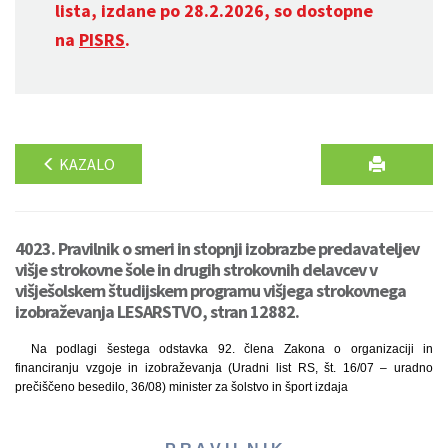
lista, izdane po 28.2.2026, so dostopne
na
PISRS
.
KAZALO
4023. Pravilnik o smeri in stopnji izobrazbe predavateljev
višje strokovne šole in drugih strokovnih delavcev v
višješolskem študijskem programu višjega strokovnega
izobraževanja LESARSTVO, stran 12882.
Na podlagi šestega odstavka 92. člena Zakona o organizaciji in
financiranju vzgoje in izobraževanja (Uradni list RS, št. 16/07 – uradno
prečiščeno besedilo, 36/08) minister za šolstvo in šport izdaja