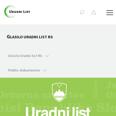
G
LASILO URADNI LIST RS
Glasilo Uradni list RS
Preklic dokumentov