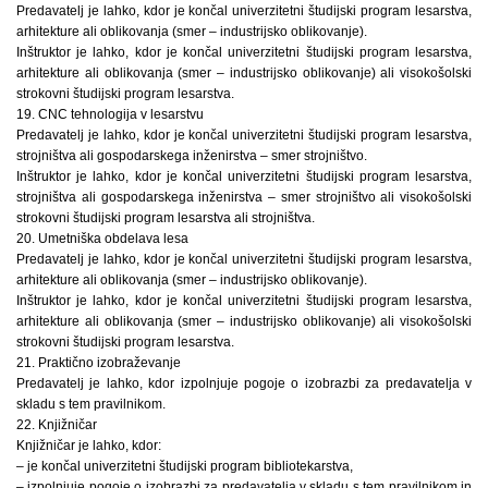
Predavatelj je lahko, kdor je končal univerzitetni študijski program lesarstva,
arhitekture ali oblikovanja (smer – industrijsko oblikovanje).
Inštruktor je lahko, kdor je končal univerzitetni študijski program lesarstva,
arhitekture ali oblikovanja (smer – industrijsko oblikovanje) ali visokošolski
strokovni študijski program lesarstva.
19. CNC tehnologija v lesarstvu
Predavatelj je lahko, kdor je končal univerzitetni študijski program lesarstva,
strojništva ali gospodarskega inženirstva – smer strojništvo.
Inštruktor je lahko, kdor je končal univerzitetni študijski program lesarstva,
strojništva ali gospodarskega inženirstva – smer strojništvo ali visokošolski
strokovni študijski program lesarstva ali strojništva.
20. Umetniška obdelava lesa
Predavatelj je lahko, kdor je končal univerzitetni študijski program lesarstva,
arhitekture ali oblikovanja (smer – industrijsko oblikovanje).
Inštruktor je lahko, kdor je končal univerzitetni študijski program lesarstva,
arhitekture ali oblikovanja (smer – industrijsko oblikovanje) ali visokošolski
strokovni študijski program lesarstva.
21. Praktično izobraževanje
Predavatelj je lahko, kdor izpolnjuje pogoje o izobrazbi za predavatelja v
skladu s tem pravilnikom.
22. Knjižničar
Knjižničar je lahko, kdor:
– je končal univerzitetni študijski program bibliotekarstva,
– izpolnjuje pogoje o izobrazbi za predavatelja v skladu s tem pravilnikom in