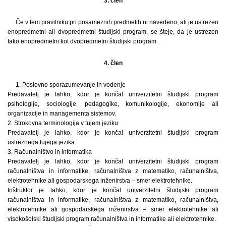
3. člen
Če v tem pravilniku pri posameznih predmetih ni navedeno, ali je ustrezen
enopredmetni ali dvopredmetni študijski program, se šteje, da je ustrezen
tako enopredmetni kot dvopredmetni študijski program.
4. člen
1. Poslovno sporazumevanje in vodenje
Predavatelj je lahko, kdor je končal univerzitetni študijski program
psihologije, sociologije, pedagogike, komunikologije, ekonomije ali
organizacije in managementa sistemov.
2. Strokovna terminologija v tujem jeziku
Predavatelj je lahko, kdor je končal univerzitetni študijski program
ustreznega tujega jezika.
3. Računalništvo in informatika
Predavatelj je lahko, kdor je končal univerzitetni študijski program
računalništva in informatike, računalništva z matematiko, računalništva,
elektrotehnike ali gospodarskega inženirstva – smer elektrotehnike.
Inštruktor je lahko, kdor je končal univerzitetni študijski program
računalništva in informatike, računalništva z matematiko, računalništva,
elektrotehnike ali gospodarskega inženirstva – smer elektrotehnike ali
visokošolski študijski program računalništva in informatike ali elektrotehnike.