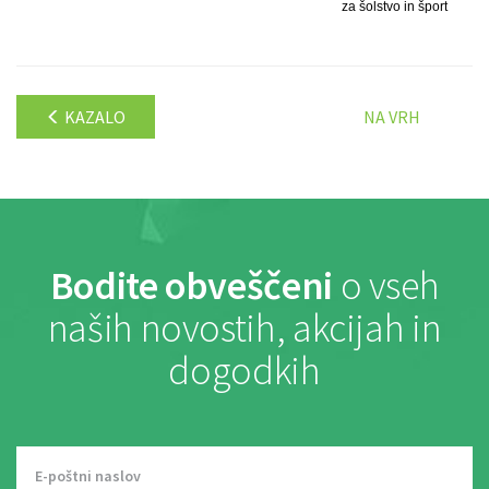
za šolstvo in šport
KAZALO
NA VRH
Bodite obveščeni
o vseh
naših novostih, akcijah in
dogodkih