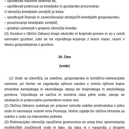
– upoštevati naravne lastnosti tal,
– upoštevati potencial za kmetijsko in gozdarsko proizvodnjo.
V območju kmetijskih zemljišč je treba:
– spodbujati širjenje in zaokroževanje obstoječih kmetijskih gospodarstev,
– povečevanje kmetijskih zemljišč,
– gradnjo usmerjati v grajeno območje kmetije.
(3) Gozdovi v Občini Odranci imajo ekološki in krajinski pomen in so v celoti
varovalni gozdovi, zato se ne vzpodbuja kurjenje z lesno maso, razen v
okviru gospodarjenja z gozdovi.
30. člen
(vode)
(1) Vode se izkorišča za oskrbne, gospodarske in turistično-rekreacijske
namene, pri čemer se zagotavlja njihovo varstvo v smislu njihove trajne
ohranitve kemijskega in ekološkega stanja ter krajinskega in ekološkega
pomena. Vzpodbuja se varčna in smotrna raba pitne vode, varuje se
obstoječe in potencialno pomembne vodne vire.
(2) Občina Odranci sodeluje pri pripravi celovite oskrbe prebivalstva s pitno
vodo in varovanja vodnih virov Pomurja. Vodno zajetje bo občina ohranila za
oskrbo z vodo za interventne potrebe.
(3) Rekreacijsko območje opuščene gramoznice se ureja brez spreminjanja
morfoloških značilnosti vode in tako, da raba ni v nasprotju z drugimi