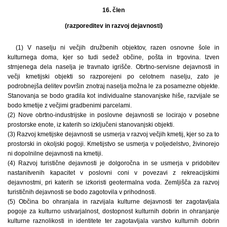
16. člen
(razporeditev in razvoj dejavnosti)
(1) V naselju ni večjih družbenih objektov, razen osnovne šole in
kulturnega doma, kjer so tudi sedež občine, pošta in trgovina. Izven
strnjenega dela naselja je travnato igrišče. Obrtno-servisne dejavnosti in
večji kmetijski objekti so razporejeni po celotnem naselju, zato je
podrobnejša delitev površin znotraj naselja možna le za posamezne objekte.
Stanovanja se bodo gradila kot individualne stanovanjske hiše, razvijale se
bodo kmetije z večjimi gradbenimi parcelami.
(2) Nove obrtno-industrijske in poslovne dejavnosti se locirajo v posebne
prostorske enote, iz katerih so izključeni stanovanjski objekti.
(3) Razvoj kmetijske dejavnosti se usmerja v razvoj večjih kmetij, kjer so za to
prostorski in okoljski pogoji. Kmetijstvo se usmerja v poljedelstvo, živinorejo
ni dopolnilne dejavnosti na kmetiji.
(4) Razvoj turistične dejavnosti je dolgoročna in se usmerja v pridobitev
nastanitvenih kapacitet v poslovni coni v povezavi z rekreacijskimi
dejavnostmi, pri katerih se izkoristi geotermalna voda. Zemljišča za razvoj
turističnih dejavnosti se bodo zagotovila v prihodnosti.
(5) Občina bo ohranjala in razvijala kulturne dejavnosti ter zagotavljala
pogoje za kulturno ustvarjalnost, dostopnost kulturnih dobrin in ohranjanje
kulturne raznolikosti in identitete ter zagotavljala varstvo kulturnih dobrin