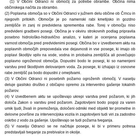
(1) V Občini Odranci ni območij za potrebe obrambe. Občina nima
občinskega načrta za obrambo.
(2) Poplavna območja so v Občini Odranci v južnem delu občine ob Črncu in
njegovih pritokih. Območje je po namenski rabi kmetijsko in gozdno
zemljišče in zanj ni predvidena sprememba rabe. Torej v območju niso
predvideni gradbeni posegi. Občina je v okviru strokovnih podlag pripravila
posebno hidrološko-hidravlično analizo, v kateri je ocenjena poplavna
varnost območja pred predvidenimi posegi. Občina bo v izvedbenem aktu na
poplavnih območjih prepovedala vse dejavnosti in vse posege, ki imajo ob
poplavi škodljiv vpliv na vode, vodna in priobalna zemljišča ali povečujejo
poplavno ogroženost območja. Dopustni bodo le posegi, ki so namenjeni
varstvu pred škodljivim delovanjem voda. Za posege, ki izhajajo iz osnovne
rabe zemljišč pa bodo dopustni z omejitvami.
(3) V Občini Odranci ni posebnih požarno ogroženih območij. V naselju
deluje gasilsko društvo z običajno opremo za interventno gašenje lokalnih
požarov.
(4) V izvedbenem aktu se upoštevajo ukrepi varstva pred požarom, ki jih
določa Zakon o varstvu pred požarom. Zagotovljeni bodo pogoji za varen
umik ljudi, živali in premoženja, določeni odmiki med objekti ter prometne in
delovne površine za intervencijska vozila in zagotovljeni tudi viri za zadostno
oskrbo z vodo za gašenje. Upoštevajo se tudi požarna tveganja.
(5) V naselju Odranci se ne načrtuje posege, ki bi v primeru potresa
predstavljali tveganje za prebivalce in okolje.