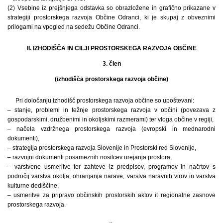
(2) Vsebine iz prejšnjega odstavka so obrazložene in grafično prikazane v
strategiji prostorskega razvoja Občine Odranci, ki je skupaj z obveznimi
prilogami na vpogled na sedežu Občine Odranci.
II. IZHODIŠČA IN CILJI PROSTORSKEGA RAZVOJA OBČINE
3. člen
(izhodišča prostorskega razvoja občine)
Pri določanju izhodišč prostorskega razvoja občine so upoštevani:
– stanje, problemi in težnje prostorskega razvoja v občini (povezava z
gospodarskimi, družbenimi in okoljskimi razmerami) ter vloga občine v regiji,
– načela vzdržnega prostorskega razvoja (evropski in mednarodni
dokumenti),
– strategija prostorskega razvoja Slovenije in Prostorski red Slovenije,
– razvojni dokumenti posameznih nosilcev urejanja prostora,
– varstvene usmeritve ter zahteve iz predpisov, programov in načrtov s
področij varstva okolja, ohranjanja narave, varstva naravnih virov in varstva
kulturne dediščine,
– usmeritve za pripravo občinskih prostorskih aktov it regionalne zasnove
prostorskega razvoja.