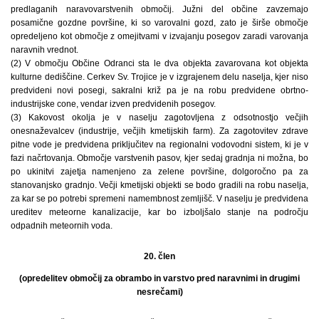
predlaganih naravovarstvenih območij. Južni del občine zavzemajo
posamične gozdne površine, ki so varovalni gozd, zato je širše območje
opredeljeno kot območje z omejitvami v izvajanju posegov zaradi varovanja
naravnih vrednot.
(2) V območju Občine Odranci sta le dva objekta zavarovana kot objekta
kulturne dediščine. Cerkev Sv. Trojice je v izgrajenem delu naselja, kjer niso
predvideni novi posegi, sakralni križ pa je na robu predvidene obrtno-
industrijske cone, vendar izven predvidenih posegov.
(3) Kakovost okolja je v naselju zagotovljena z odsotnostjo večjih
onesnaževalcev (industrije, večjih kmetijskih farm). Za zagotovitev zdrave
pitne vode je predvidena priključitev na regionalni vodovodni sistem, ki je v
fazi načrtovanja. Območje varstvenih pasov, kjer sedaj gradnja ni možna, bo
po ukinitvi zajetja namenjeno za zelene površine, dolgoročno pa za
stanovanjsko gradnjo. Večji kmetijski objekti se bodo gradili na robu naselja,
za kar se po potrebi spremeni namembnost zemljišč. V naselju je predvidena
ureditev meteorne kanalizacije, kar bo izboljšalo stanje na področju
odpadnih meteornih voda.
20. člen
(opredelitev območij za obrambo in varstvo pred naravnimi in drugimi
nesrečami)