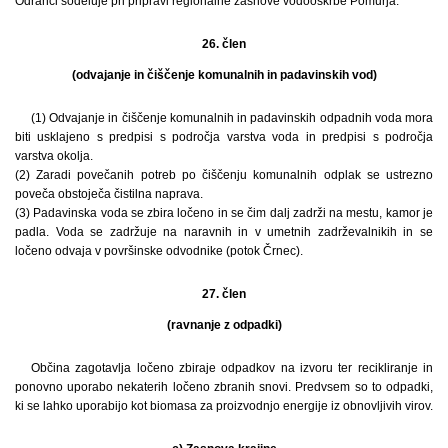
Odranci sodeluje pri pripravi regionalne zasnove vodooskrbe Pomurja.
26. člen
(odvajanje in čiščenje komunalnih in padavinskih vod)
(1) Odvajanje in čiščenje komunalnih in padavinskih odpadnih voda mora
biti usklajeno s predpisi s področja varstva voda in predpisi s področja
varstva okolja.
(2) Zaradi povečanih potreb po čiščenju komunalnih odplak se ustrezno
poveča obstoječa čistilna naprava.
(3) Padavinska voda se zbira ločeno in se čim dalj zadrži na mestu, kamor je
padla. Voda se zadržuje na naravnih in v umetnih zadrževalnikih in se
ločeno odvaja v površinske odvodnike (potok Črnec).
27. člen
(ravnanje z odpadki)
Občina zagotavlja ločeno zbiraje odpadkov na izvoru ter recikliranje in
ponovno uporabo nekaterih ločeno zbranih snovi. Predvsem so to odpadki,
ki se lahko uporabijo kot biomasa za proizvodnjo energije iz obnovljivih virov.