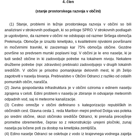
4. člen
(stanje prostorskega razvoja v občini)
(1) Stanje, problemi in težnje prostorskega razvoja v občini so bili
analizirani v strokovnih podlagah, ki so priloge SPRO. V strokovnih podlagah
je ugotovljeno, da razmere v občini ne odstopajo od razmer širšega območja
Prekmurja. Območje je izrazito kmetijsko, s kvalitetnimi njivskimi površinami
in močvirnimi travniki, ki zavzemajo kar 75% območja občine. Gozdne
površine so predvsem murski poplavni logi. V občini je le eno naselje, ki je
tudi sedež občine in ki zadovoljuje potrebe na lokalnem nivoju. Nekatere
družbene potrebe (npr. zdravstvo) prebivalci zadovoljujejo v drugih lokalnih
središčih. V občini je prisotno pomanjkanje delovnih mest, ki jih želijo
zagotoviti v naselju bivanja. Prebivalstvo v Občini Odranci z razliko od ostalih
pomurskih občin, narašča.
(2) Javna gospodarska infrastruktura je v občini oziroma v edinem naselju
zgrajena v celoti. Edini problem v naselju je zbiranje in odvajanje meteornih
odpadnih vod, saj ni meteorne kanalizacije.
(3) Cestno omrežje v občini definirano s kategorizacijo republiških in
občinskih cest. Glavna cesta 1. reda Maribor–mejni prehod Dolga vas poteka
po sredini občine, skozi občinsko središče Odranci, ki prenaša precejšnje
prometne obremenitve, čeprav so z rekonstrukcijo urejeni pločniki, zunaj
naselja pa ločene poti za dostop na kmetijska zemljišča.
(4) Edino naselje Odranci se oskrbuje z vodo iz krajevnega vodnega zajetja