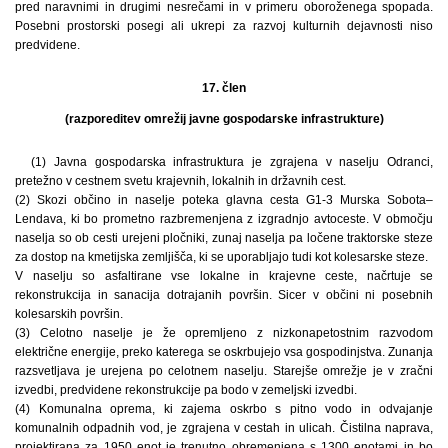
pred naravnimi in drugimi nesrečami in v primeru oboroženega spopada.
Posebni prostorski posegi ali ukrepi za razvoj kulturnih dejavnosti niso
predvidene.
17. člen
(razporeditev omrežij javne gospodarske infrastrukture)
(1) Javna gospodarska infrastruktura je zgrajena v naselju Odranci,
pretežno v cestnem svetu krajevnih, lokalnih in državnih cest.
(2) Skozi občino in naselje poteka glavna cesta G1-3 Murska Sobota–
Lendava, ki bo prometno razbremenjena z izgradnjo avtoceste. V območju
naselja so ob cesti urejeni pločniki, zunaj naselja pa ločene traktorske steze
za dostop na kmetijska zemljišča, ki se uporabljajo tudi kot kolesarske steze.
V naselju so asfaltirane vse lokalne in krajevne ceste, načrtuje se
rekonstrukcija in sanacija dotrajanih površin. Sicer v občini ni posebnih
kolesarskih površin.
(3) Celotno naselje je že opremljeno z nizkonapetostnim razvodom
električne energije, preko katerega se oskrbujejo vsa gospodinjstva. Zunanja
razsvetljava je urejena po celotnem naselju. Starejše omrežje je v zračni
izvedbi, predvidene rekonstrukcije pa bodo v zemeljski izvedbi.
(4) Komunalna oprema, ki zajema oskrbo s pitno vodo in odvajanje
komunalnih odpadnih vod, je zgrajena v cestah in ulicah. Čistilna naprava,
projektirana za 1950 enot je trenutno obremenjena s 1300 enotami in bo