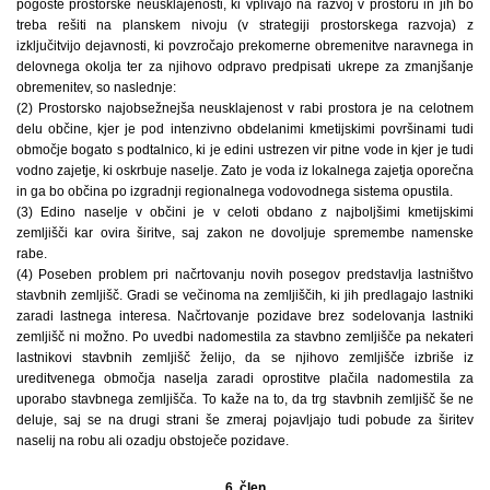
pogoste prostorske neusklajenosti, ki vplivajo na razvoj v prostoru in jih bo
treba rešiti na planskem nivoju (v strategiji prostorskega razvoja) z
izključitvijo dejavnosti, ki povzročajo prekomerne obremenitve naravnega in
delovnega okolja ter za njihovo odpravo predpisati ukrepe za zmanjšanje
obremenitev, so naslednje:
(2) Prostorsko najobsežnejša neusklajenost v rabi prostora je na celotnem
delu občine, kjer je pod intenzivno obdelanimi kmetijskimi površinami tudi
območje bogato s podtalnico, ki je edini ustrezen vir pitne vode in kjer je tudi
vodno zajetje, ki oskrbuje naselje. Zato je voda iz lokalnega zajetja oporečna
in ga bo občina po izgradnji regionalnega vodovodnega sistema opustila.
(3) Edino naselje v občini je v celoti obdano z najboljšimi kmetijskimi
zemljišči kar ovira širitve, saj zakon ne dovoljuje spremembe namenske
rabe.
(4) Poseben problem pri načrtovanju novih posegov predstavlja lastništvo
stavbnih zemljišč. Gradi se večinoma na zemljiščih, ki jih predlagajo lastniki
zaradi lastnega interesa. Načrtovanje pozidave brez sodelovanja lastniki
zemljišč ni možno. Po uvedbi nadomestila za stavbno zemljišče pa nekateri
lastnikovi stavbnih zemljišč želijo, da se njihovo zemljišče izbriše iz
ureditvenega območja naselja zaradi oprostitve plačila nadomestila za
uporabo stavbnega zemljišča. To kaže na to, da trg stavbnih zemljišč še ne
deluje, saj se na drugi strani še zmeraj pojavljajo tudi pobude za širitev
naselij na robu ali ozadju obstoječe pozidave.
6. člen