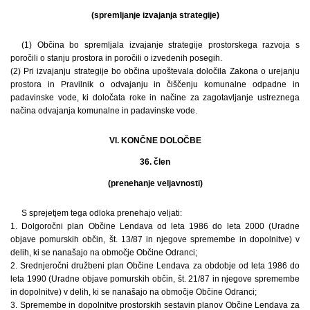
(spremljanje izvajanja strategije)
(1) Občina bo spremljala izvajanje strategije prostorskega razvoja s
poročili o stanju prostora in poročili o izvedenih posegih.
(2) Pri izvajanju strategije bo občina upoštevala določila Zakona o urejanju
prostora in Pravilnik o odvajanju in čiščenju komunalne odpadne in
padavinske vode, ki določata roke in načine za zagotavljanje ustreznega
načina odvajanja komunalne in padavinske vode.
VI. KONČNE DOLOČBE
36. člen
(prenehanje veljavnosti)
S sprejetjem tega odloka prenehajo veljati:
1. Dolgoročni plan Občine Lendava od leta 1986 do leta 2000 (Uradne
objave pomurskih občin, št. 13/87 in njegove spremembe in dopolnitve) v
delih, ki se nanašajo na območje Občine Odranci;
2. Srednjeročni družbeni plan Občine Lendava za obdobje od leta 1986 do
leta 1990 (Uradne objave pomurskih občin, št. 21/87 in njegove spremembe
in dopolnitve) v delih, ki se nanašajo na območje Občine Odranci;
3. Spremembe in dopolnitve prostorskih sestavin planov Občine Lendava za