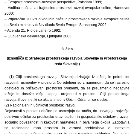
– Evropske prostorsko-razvojne perspektive, Potsdam 1999;
– Vodilna načela za trajnostno prostorski razvoj evropske celine, Hannover
2000;
– Priporočilo 2002/1 o vodilnih načelih prostorskega razvoja evropske celine
na Svetu ministrov držav članic Sveta Evrope, Strasbourg 2002;
– Agenda 21, Rio de Janeiro 1992;
– Ljubljanska deklaracija, Ljubljana 2003.
8. člen
(izhodišča iz Strategije prostorskega razvoja Slovenije in Prostorskega
reda Slovenije)
(1) Cilji prostorskega razvoja Slovenije izhajajo iz teženj in potreb ter
razvojnih usmeritev v prostoru. Opredeljeni so z namenom, da se razrešijo
obstoječi in pričakovani prostorski problemi, da se preusmerijo negativne
težnje in doseže večja stopnja urejenosti v prostoru. Cilji prostorskega
razvoja Slovenije, ki so aktualni tudi v Občini Odranci, so sledeči:
(2) Racionalen in učinkovit prostorski razvoj
Dejavnosti v prostoru občine se usmerjajo na način, da ustvarjajo največje
pozitivne učinke za prostorsko uravnotežen in gospodarsko učinkovit razvoj,
socialno povezanost in kakovost naravnega in bivalnega okolja. Zagotavlja
se racionalna raba prostora in varnost prebivalstva z ustreznim
načrtovanjem, večnamensko rabo in povezovanjem sektorjev. Negativna