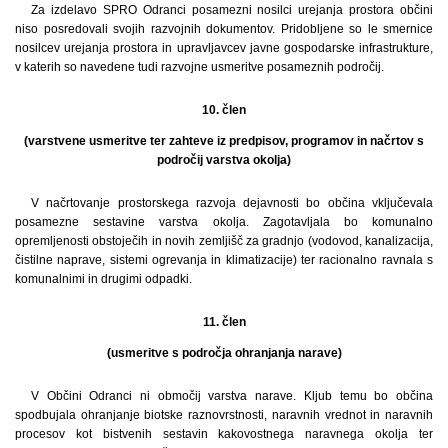
Za izdelavo SPRO Odranci posamezni nosilci urejanja prostora občini
niso posredovali svojih razvojnih dokumentov. Pridobljene so le smernice
nosilcev urejanja prostora in upravljavcev javne gospodarske infrastrukture,
v katerih so navedene tudi razvojne usmeritve posameznih področij.
10. člen
(varstvene usmeritve ter zahteve iz predpisov, programov in načrtov s
področij varstva okolja)
V načrtovanje prostorskega razvoja dejavnosti bo občina vključevala
posamezne sestavine varstva okolja. Zagotavljala bo komunalno
opremljenosti obstoječih in novih zemljišč za gradnjo (vodovod, kanalizacija,
čistilne naprave, sistemi ogrevanja in klimatizacije) ter racionalno ravnala s
komunalnimi in drugimi odpadki.
11. člen
(usmeritve s področja ohranjanja narave)
V Občini Odranci ni območij varstva narave. Kljub temu bo občina
spodbujala ohranjanje biotske raznovrstnosti, naravnih vrednot in naravnih
procesov kot bistvenih sestavin kakovostnega naravnega okolja ter