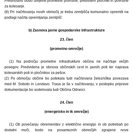
Prednostno bodo urejene prometne površine, predvsem pločniki in površine
za kolesarje.
(8) Pri načrtovanju novih območij je treba zemljišča komunalno opremiti na
podlagi načrta opremljanja zemljišč.
b) Zasnova javne gospodarske infrastrukture
23. člen
(prometno omrežje)
(1) Na področju prometne infrastrukture občina ne načrtuje večjih
posegov. Predvidena je obnova občinskih cest in javnih poti ter naprava
kolesarskih poti in pločnikov za pešce.
(2) Po območju občine bo potekala tudi načrtovana železniška povezava
med M. Soboto in Lendavo. Trasa je še v načrtovanju, v postopku priprave
dokumentacije bo sodelovala tudi Občina Odranci.
24. člen
(energetsko in tk omrežje)
(1) Ob povečanju obremenitev z električno energijo in ob potrebah po
dodatni moči, bodo na posameznih območjih zgrajene nove