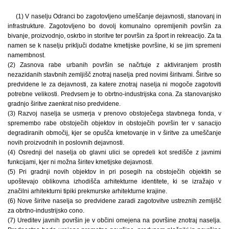
(1) V naselju Odranci bo zagotovljeno umeščanje dejavnosti, stanovanj in
infrastrukture. Zagotovljeno bo dovolj komunalno opremljenih površin za
bivanje, proizvodnjo, oskrbo in storitve ter površin za šport in rekreacijo. Za ta
namen se k naselju priključi dodatne kmetijske površine, ki se jim spremeni
namembnost.
(2) Zasnova rabe urbanih površin se načrtuje z aktiviranjem prostih
nezazidanih stavbnih zemljišč znotraj naselja pred novimi širitvami. Širitve so
predvidene le za dejavnosti, za katere znotraj naselja ni mogoče zagotoviti
potrebne velikosti. Predvsem je to obrtno-industrijska cona. Za stanovanjsko
gradnjo širitve zaenkrat niso predvidene.
(3) Razvoj naselja se usmerja v prenovo obstoječega stavbnega fonda, v
spremembo rabe obstoječih objektov in obstoječih površin ter v sanacijo
degradiranih območij, kjer se opušča kmetovanje in v širitve za umeščanje
novih proizvodnih in poslovnih dejavnosti.
(4) Osrednji del naselja ob glavni ulici se opredeli kot središče z javnimi
funkcijami, kjer ni možna širitev kmetijske dejavnosti.
(5) Pri gradnji novih objektov in pri posegih na obstoječih objektih se
upoštevajo oblikovna izhodišča arhitekturne identitete, ki se izražajo v
značilni arhitekturni tipiki prekmurske arhitekturne krajine.
(6) Nove širitve naselja so predvidene zaradi zagotovitve ustreznih zemljišč
za obrtno-industrijsko cono.
(7) Ureditev javnih površin je v občini omejena na površine znotraj naselja.