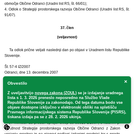
območje Občine Odranci (Uradni list RS, št. 66/01);
4. Odlok o Strategiji prostorskega razvoja Občine Odranci (Uradni list RS, št.
91/07).
37. člen
(veljavnost)
Ta odlok prične veljati naslednji dan po objavi v Uradnem listu Republike
Slovenije.
Št. 57-4 IZ/2007
Odranci, dne 13. decembra 2007
×
Obvestilo
Župan
Občine Odranci
Z uveljavitvijo
novega zakona (ZOUL)
se je
izdajanje uradnega
Ivan Markoja l.r.
lista s 1. 3. 2026 preneslo
neposredno
na Službo Vlade
Republike Slovenije za zakonodajo
. Od tega datuma bodo vse
objave dostopne izključno v elektronski obliki na spletišču
Na podlagi četrtega odstavka 69. člena Zakona o urejanju prostora
Pravnega informacijskega sistema Republike Slovenije (PISRS),
tiskana izdaja pa se z 28. 2. 2026 ukinja.
(Uradni list RS, št. 110/02 in 8/03 – popr. in 58/03 – ZZK-1) je dne 14. 12.
2007 minister za prostor sprejel sklep št. 35018-1/2007, s katerim potrjuje
skladnost Strategije prostorskega razvoja Občine Odranci z Zakonom o
urejanju prostora in na njegovi podlagi izdanimi predpisi ter s prostorskimi