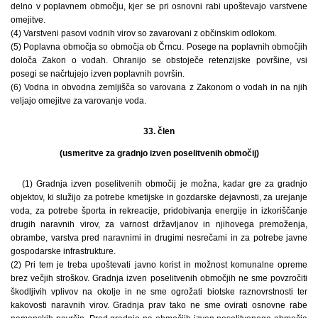
delno v poplavnem območju, kjer se pri osnovni rabi upoštevajo varstvene
omejitve.
(4) Varstveni pasovi vodnih virov so zavarovani z občinskim odlokom.
(5) Poplavna območja so območja ob Črncu. Posege na poplavnih območjih
določa Zakon o vodah. Ohranijo se obstoječe retenzijske površine, vsi
posegi se načrtujejo izven poplavnih površin.
(6) Vodna in obvodna zemljišča so varovana z Zakonom o vodah in na njih
veljajo omejitve za varovanje voda.
33. člen
(usmeritve za gradnjo izven poselitvenih območij)
(1) Gradnja izven poselitvenih območij je možna, kadar gre za gradnjo
objektov, ki služijo za potrebe kmetijske in gozdarske dejavnosti, za urejanje
voda, za potrebe športa in rekreacije, pridobivanja energije in izkoriščanje
drugih naravnih virov, za varnost državljanov in njihovega premoženja,
obrambe, varstva pred naravnimi in drugimi nesrečami in za potrebe javne
gospodarske infrastrukture.
(2) Pri tem je treba upoštevati javno korist in možnost komunalne opreme
brez večjih stroškov. Gradnja izven poselitvenih območjih ne sme povzročiti
škodljivih vplivov na okolje in ne sme ogrožati biotske raznovrstnosti ter
kakovosti naravnih virov. Gradnja prav tako ne sme ovirati osnovne rabe