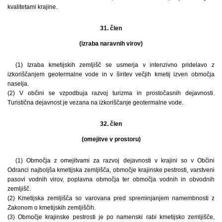
kvalitetami krajine.
31. člen
(izraba naravnih virov)
(1) Izraba kmetijskih zemljišč se usmerja v intenzivno pridelavo z
izkoriščanjem geotermalne vode in v širitev večjih kmetij izven območja
naselja.
(2) V občini se vzpodbuja razvoj turizma in prostočasnih dejavnosti.
Turistična dejavnost je vezana na izkoriščanje geotermalne vode.
32. člen
(omejitve v prostoru)
(1) Območja z omejitvami za razvoj dejavnosti v krajini so v Občini
Odranci najboljša kmetijska zemljišča, območje krajinske pestrosti, varstveni
pasovi vodnih virov, poplavna območja ter območja vodnih in obvodnih
zemljišč.
(2) Kmetijska zemljišča so varovana pred spreminjanjem namembnosti z
Zakonom o kmetijskih zemljiščih.
(3) Območje krajinske pestrosti je po namenski rabi kmetijsko zemljišče,