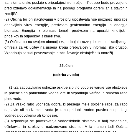
transformatorske postaje s pripadajočim omrežjem. Potrebe bodo preverjene
pred izdelavo dokumentacije in na podlagi programa opremljanja stavbnih
zemljišč.
(2) Občina bo pri načrtovanju v prostoru upoštevala vse možnosti uporabe
obnovljivih virov energije, predvsem geotermalno energijo in energijo
biomase. Energija iz biomase temelji predvsem na uporabi kmetijskih
pridelkov in odpadkov iz kmetijstva.
(3) Občina bo na svojem območju vzpodbujala razvoj telekomunikacijskega
omrežja za vključitev najširšega kroga prebivalcev v informacijsko družbo.
Vzpodbuja se tudi povezovanje in združevanje obstoječih tk omrežij.
25. člen
(oskrba z vodo)
(1) Za zagotavljanje ustrezne oskrbe s pitno vodo se varuje vse obstoječe
in potencialno pomembne vodne vire in vzpodbuja varčno in smotrno rabo
pitne vode.
(2) Za vsako rabo vodnega dobra, ki presega meje splošne rabe, za rabo
naplavin ali podzemnih voda je treba pridobiti vodno pravico na podlagi
vodnega dovoljenja ali koncesije.
(3) Vzpodbuja se povezovanje vodooskrbnih sistemov v bolj racionalne,
učinkovite in strokovno nadzorovane sisteme. V ta namen tudi Občina