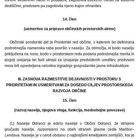
dediščino, predvsem pa zagotovila njeno trajno ohranitev.
14. člen
(usmeritve za pripravo občinskih prostorskih aktov)
Občinski prostorski akt je Prostorski red občine, v katerem bo definirana
podrobnejša namenska raba površin v naselju. Za območja, ki bodo naselju
priključena na novo, bodo v prostorskem redu podana podrobnejša merila in
pogoji urejanja ter tudi ukrepi za izvajanje predvidenih ureditev, predvsem
mora biti opredeljena celostna izgradnje gospodarske javne infrastrukture.
III. ZASNOVA RAZMESTITVE DEJAVNOSTI V PROSTORU S
PRIORITETAMI IN USMERITVAMI ZA DOSEGO CILJEV PROSTORSKEGA
RAZVOJA OBČINE
15. člen
(razvoj naselja, njegova vloga, funkcija, medsebojne povezave)
(1) Naselje Odranci je edino naselje v Občini Odranci. Je strnjeno
gručasto naselje, razporejeno na obeh straneh glavne ceste Maribor–
Lendava. Naselje je v celoti obdano z najboljšimi kmetijskimi zemljišči, kar je