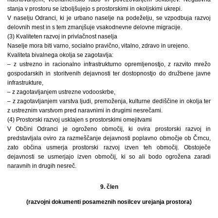
stanja v prostoru se izboljšujejo s prostorskimi in okoljskimi ukrepi.
V naselju Odranci, ki je urbano naselje na podeželju, se vzpodbuja razvoj
delovnih mest in s tem zmanjšuje vsakodnevne delovne migracije.
(3) Kvaliteten razvoj in privlačnost naselja
Naselje mora biti varno, socialno pravično, vitalno, zdravo in urejeno.
Kvaliteta bivalnega okolja se zagotavlja:
– z ustrezno in racionalno infrastrukturno opremljenostjo, z razvito mrežo
gospodarskih in storitvenih dejavnosti ter dostopnostjo do družbene javne
infrastrukture,
– z zagotavljanjem ustrezne vodooskrbe,
– z zagotavljanjem varstva ljudi, premoženja, kulturne dediščine in okolja ter
z ustreznim varstvom pred naravnimi in drugimi nesrečami.
(4) Prostorski razvoj usklajen s prostorskimi omejitvami
V Občini Odranci je ogroženo območij, ki ovira prostorski razvoj in
predstavljala oviro za razmeščanje dejavnosti poplavno območje ob Črncu,
zato občina usmerja prostorski razvoj izven teh območij. Obstoječe
dejavnosti se usmerjajo izven območij, ki so ali bodo ogrožena zaradi
naravnih in drugih nesreč.
9. člen
(razvojni dokumenti posameznih nosilcev urejanja prostora)