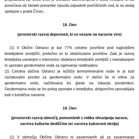
povečana ob hkratni preveritvi izpusta odpadnih prečiščenih vod, ki so sedaj
speljane v potok Črnec.
18. člen
(prostorski razvoj dejavnosti, ki so vezane na naravne vire)
(1) V Občini Odranci je kar 77% celotne površine pod najboljšimi
kmetijskimi zemljišči, pretežno so to obdelovalne površine. Zato je razvoj
kmetijstva usmerjen v intenzivno obdelavo kmetijskih zemljišč z namakanjem
in uporabo geotermalne vode za ogrevanje rastlinjakov.
(2) Celotna občina Odranci je ležišče termomineralne vode in je tudi
raziskovalni prostor za geotermalno vodo. V občini še ni vrtine za
geotermalno vodo, načrtovana bo glede na lokacijo porabnikov.
Geotermalna voda se bo poleg uporabe v kmetijstvu, dolgoročno uporabljala
tudi v turistične namene.
19. člen
(prostorski razvoj območij, pomembnih z vidika ohranjanja narave,
varstva kulturne dediščine ter varstva kakovosti okolja)
(1) V območju Občine Odranci ni zavarovanih ali za zavarovanje