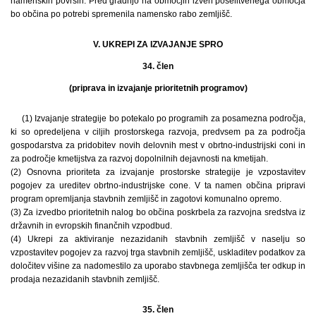
namenskih površin. Pred gradnjo na območjih izven poselitvenega območja
bo občina po potrebi spremenila namensko rabo zemljišč.
V. UKREPI ZA IZVAJANJE SPRO
34. člen
(priprava in izvajanje prioritetnih programov)
(1) Izvajanje strategije bo potekalo po programih za posamezna področja,
ki so opredeljena v ciljih prostorskega razvoja, predvsem pa za področja
gospodarstva za pridobitev novih delovnih mest v obrtno-industrijski coni in
za področje kmetijstva za razvoj dopolnilnih dejavnosti na kmetijah.
(2) Osnovna prioriteta za izvajanje prostorske strategije je vzpostavitev
pogojev za ureditev obrtno-industrijske cone. V ta namen občina pripravi
program opremljanja stavbnih zemljišč in zagotovi komunalno opremo.
(3) Za izvedbo prioritetnih nalog bo občina poskrbela za razvojna sredstva iz
državnih in evropskih finančnih vzpodbud.
(4) Ukrepi za aktiviranje nezazidanih stavbnih zemljišč v naselju so
vzpostavitev pogojev za razvoj trga stavbnih zemljišč, uskladitev podatkov za
določitev višine za nadomestilo za uporabo stavbnega zemljišča ter odkup in
prodaja nezazidanih stavbnih zemljišč.
35. člen