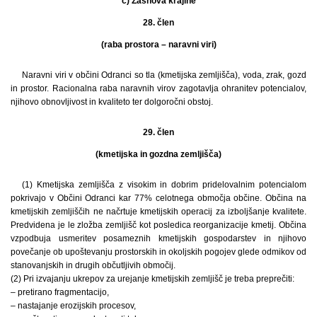
c) Zasnova krajine
28. člen
(raba prostora – naravni viri)
Naravni viri v občini Odranci so tla (kmetijska zemljišča), voda, zrak, gozd
in prostor. Racionalna raba naravnih virov zagotavlja ohranitev potencialov,
njihovo obnovljivost in kvaliteto ter dolgoročni obstoj.
29. člen
(kmetijska in gozdna zemljišča)
(1) Kmetijska zemljišča z visokim in dobrim pridelovalnim potencialom
pokrivajo v Občini Odranci kar 77% celotnega območja občine. Občina na
kmetijskih zemljiščih ne načrtuje kmetijskih operacij za izboljšanje kvalitete.
Predvidena je le zložba zemljišč kot posledica reorganizacije kmetij. Občina
vzpodbuja usmeritev posameznih kmetijskih gospodarstev in njihovo
povečanje ob upoštevanju prostorskih in okoljskih pogojev glede odmikov od
stanovanjskih in drugih občutljivih območij.
(2) Pri izvajanju ukrepov za urejanje kmetijskih zemljišč je treba preprečiti:
– pretirano fragmentacijo,
– nastajanje erozijskih procesov,