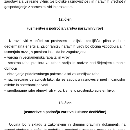
zagotavljala ustrezne vključitve biotske raznovrstnosti in naravnih vrednot v
gospodarjenje z naravnimi viri in prostorom.
12. člen
(usmeritve s področja varstva naravnih virov)
Naravni viri v občini so predvsem kmetijska zemljišča, pitna voda in
geotermalna energija. Za ohranitev naravnih virov bo občina vzpodbujala in
usmerjala razvoj v prostoru tako, da bo zagotovljena:
– varčna in večnamenska raba tal in virov
– smotrna raba prostora za urbanizacijo in nadzor nad širjenjem urbanih
območij
– ohranjanje pridelovalnega potenciala tal za kmetijsko rabo
– razmeščanje dejavnosti tako, da se zagotovi ravnovesje med možnostmi
oskrbe in potrebami po vodi
– spodbujanje rabe obnovljivih virov, kjer je to prostorsko sprejemljivo.
13. člen
(usmeritve s področja varstva kulturne dediščine)
Občina bo v skladu z zakonskimi in drugimi pravnimi dokumenti, na
osnovi strokovnih načel in podatkov, zagotovila ustrezno mesto za kulturno