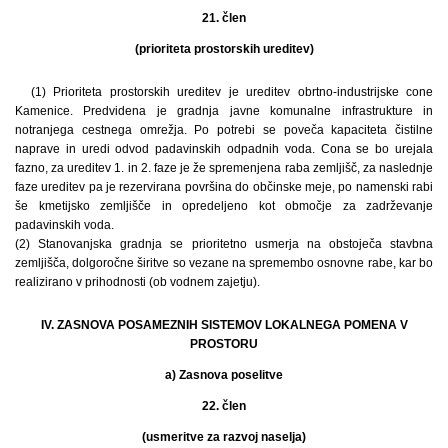
21. člen
(prioriteta prostorskih ureditev)
(1) Prioriteta prostorskih ureditev je ureditev obrtno-industrijske cone
Kamenice. Predvidena je gradnja javne komunalne infrastrukture in
notranjega cestnega omrežja. Po potrebi se poveča kapaciteta čistilne
naprave in uredi odvod padavinskih odpadnih voda. Cona se bo urejala
fazno, za ureditev 1. in 2. faze je že spremenjena raba zemljišč, za naslednje
faze ureditev pa je rezervirana površina do občinske meje, po namenski rabi
še kmetijsko zemljišče in opredeljeno kot območje za zadrževanje
padavinskih voda.
(2) Stanovanjska gradnja se prioritetno usmerja na obstoječa stavbna
zemljišča, dolgoročne širitve so vezane na spremembo osnovne rabe, kar bo
realizirano v prihodnosti (ob vodnem zajetju).
IV. ZASNOVA POSAMEZNIH SISTEMOV LOKALNEGA POMENA V
PROSTORU
a) Zasnova poselitve
22. člen
(usmeritve za razvoj naselja)