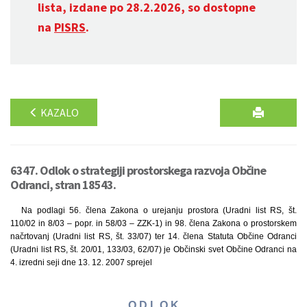
lista, izdane po 28.2.2026, so dostopne
na
PISRS
.
KAZALO
6347. Odlok o strategiji prostorskega razvoja Občine
Odranci, stran 18543.
Na podlagi 56. člena Zakona o urejanju prostora (Uradni list RS, št.
110/02 in 8/03 – popr. in 58/03 – ZZK-1) in 98. člena Zakona o prostorskem
načrtovanj (Uradni list RS, št. 33/07) ter 14. člena Statuta Občine Odranci
(Uradni list RS, št. 20/01, 133/03, 62/07) je Občinski svet Občine Odranci na
4. izredni seji dne 13. 12. 2007 sprejel
O D L O K