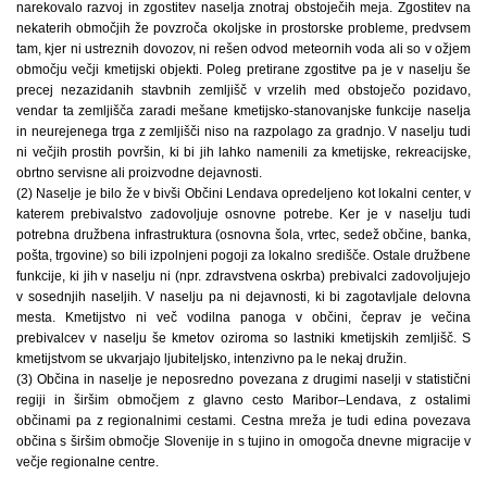
narekovalo razvoj in zgostitev naselja znotraj obstoječih meja. Zgostitev na
nekaterih območjih že povzroča okoljske in prostorske probleme, predvsem
tam, kjer ni ustreznih dovozov, ni rešen odvod meteornih voda ali so v ožjem
območju večji kmetijski objekti. Poleg pretirane zgostitve pa je v naselju še
precej nezazidanih stavbnih zemljišč v vrzelih med obstoječo pozidavo,
vendar ta zemljišča zaradi mešane kmetijsko-stanovanjske funkcije naselja
in neurejenega trga z zemljišči niso na razpolago za gradnjo. V naselju tudi
ni večjih prostih površin, ki bi jih lahko namenili za kmetijske, rekreacijske,
obrtno servisne ali proizvodne dejavnosti.
(2) Naselje je bilo že v bivši Občini Lendava opredeljeno kot lokalni center, v
katerem prebivalstvo zadovoljuje osnovne potrebe. Ker je v naselju tudi
potrebna družbena infrastruktura (osnovna šola, vrtec, sedež občine, banka,
pošta, trgovine) so bili izpolnjeni pogoji za lokalno središče. Ostale družbene
funkcije, ki jih v naselju ni (npr. zdravstvena oskrba) prebivalci zadovoljujejo
v sosednjih naseljih. V naselju pa ni dejavnosti, ki bi zagotavljale delovna
mesta. Kmetijstvo ni več vodilna panoga v občini, čeprav je večina
prebivalcev v naselju še kmetov oziroma so lastniki kmetijskih zemljišč. S
kmetijstvom se ukvarjajo ljubiteljsko, intenzivno pa le nekaj družin.
(3) Občina in naselje je neposredno povezana z drugimi naselji v statistični
regiji in širšim območjem z glavno cesto Maribor–Lendava, z ostalimi
občinami pa z regionalnimi cestami. Cestna mreža je tudi edina povezava
občina s širšim območje Slovenije in s tujino in omogoča dnevne migracije v
večje regionalne centre.