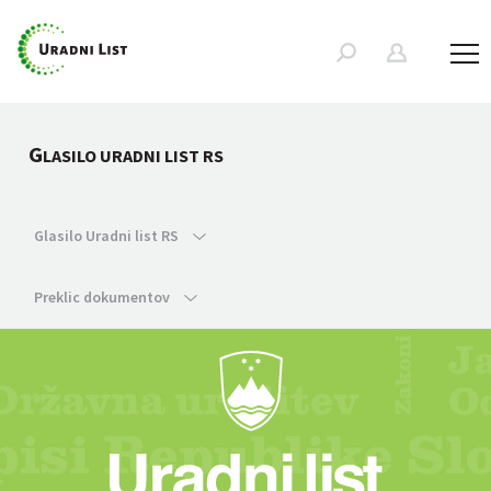
G
LASILO URADNI LIST RS
Glasilo Uradni list RS
Preklic dokumentov