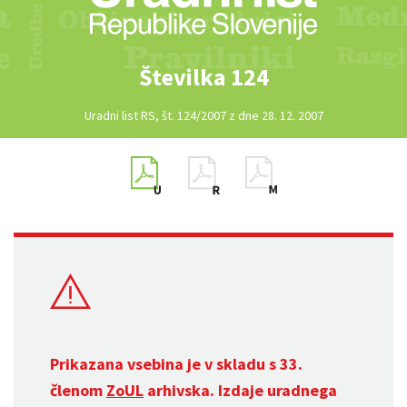
Številka 124
Uradni list RS, št. 124/2007 z dne 28. 12. 2007
Prikazana vsebina je v skladu s 33.
členom
ZoUL
arhivska. Izdaje uradnega