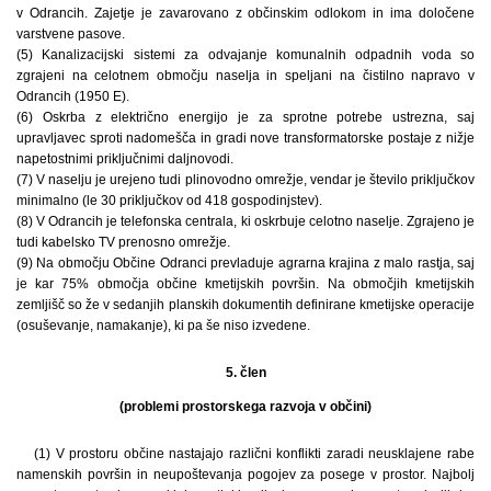
v Odrancih. Zajetje je zavarovano z občinskim odlokom in ima določene
varstvene pasove.
(5) Kanalizacijski sistemi za odvajanje komunalnih odpadnih voda so
zgrajeni na celotnem območju naselja in speljani na čistilno napravo v
Odrancih (1950 E).
(6) Oskrba z električno energijo je za sprotne potrebe ustrezna, saj
upravljavec sproti nadomešča in gradi nove transformatorske postaje z nižje
napetostnimi priključnimi daljnovodi.
(7) V naselju je urejeno tudi plinovodno omrežje, vendar je število priključkov
minimalno (le 30 priključkov od 418 gospodinjstev).
(8) V Odrancih je telefonska centrala, ki oskrbuje celotno naselje. Zgrajeno je
tudi kabelsko TV prenosno omrežje.
(9) Na območju Občine Odranci prevladuje agrarna krajina z malo rastja, saj
je kar 75% območja občine kmetijskih površin. Na območjih kmetijskih
zemljišč so že v sedanjih planskih dokumentih definirane kmetijske operacije
(osuševanje, namakanje), ki pa še niso izvedene.
5. člen
(problemi prostorskega razvoja v občini)
(1) V prostoru občine nastajajo različni konflikti zaradi neusklajene rabe
namenskih površin in neupoštevanja pogojev za posege v prostor. Najbolj