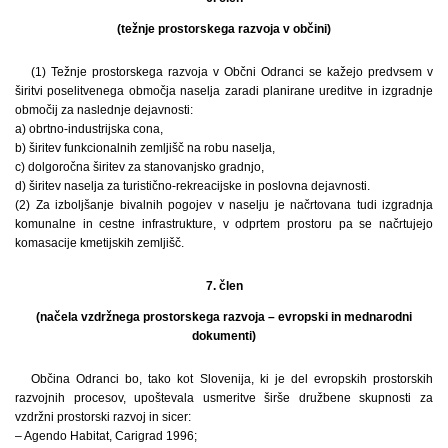
(težnje prostorskega razvoja v občini)
(1) Težnje prostorskega razvoja v Občni Odranci se kažejo predvsem v
širitvi poselitvenega območja naselja zaradi planirane ureditve in izgradnje
območij za naslednje dejavnosti:
a) obrtno-industrijska cona,
b) širitev funkcionalnih zemljišč na robu naselja,
c) dolgoročna širitev za stanovanjsko gradnjo,
d) širitev naselja za turistično-rekreacijske in poslovna dejavnosti.
(2) Za izboljšanje bivalnih pogojev v naselju je načrtovana tudi izgradnja
komunalne in cestne infrastrukture, v odprtem prostoru pa se načrtujejo
komasacije kmetijskih zemljišč.
7. člen
(načela vzdržnega prostorskega razvoja – evropski in mednarodni
dokumenti)
Občina Odranci bo, tako kot Slovenija, ki je del evropskih prostorskih
razvojnih procesov, upoštevala usmeritve širše družbene skupnosti za
vzdržni prostorski razvoj in sicer:
– Agendo Habitat, Carigrad 1996;