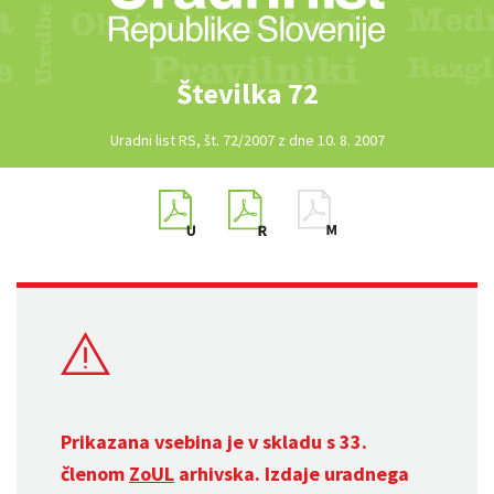
Številka 72
Uradni list RS, št. 72/2007 z dne 10. 8. 2007
Prikazana vsebina je v skladu s 33.
členom
ZoUL
arhivska. Izdaje uradnega