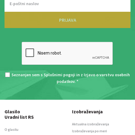
PRIJAVA
Seznanjen sem s
Splošnimi pogoji
in z
Izjavo o varstvu osebnih
podatkov
. *
Glasilo
Izobraževanja
Uradni list RS
Aktualna izobraževanja
O glasilu
Izobraževanja po meri