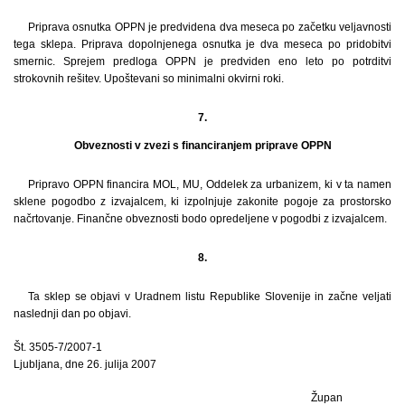
Priprava osnutka OPPN je predvidena dva meseca po začetku veljavnosti
tega sklepa. Priprava dopolnjenega osnutka je dva meseca po pridobitvi
smernic. Sprejem predloga OPPN je predviden eno leto po potrditvi
strokovnih rešitev. Upoštevani so minimalni okvirni roki.
7.
Obveznosti v zvezi s financiranjem priprave OPPN
Pripravo OPPN financira MOL, MU, Oddelek za urbanizem, ki v ta namen
sklene pogodbo z izvajalcem, ki izpolnjuje zakonite pogoje za prostorsko
načrtovanje. Finančne obveznosti bodo opredeljene v pogodbi z izvajalcem.
8.
Ta sklep se objavi v Uradnem listu Republike Slovenije in začne veljati
naslednji dan po objavi.
Št. 3505-7/2007-1
Ljubljana, dne 26. julija 2007
Župan