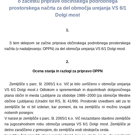
o začetku priprave občinskega podrobnega
prostorskega načrta za del območja urejanja VS 6/1
Dolgi most
1.
S tem sklepom se začne priprava občinskega podrobnega prostorskega
načrta (v nadaljevanju: OPPN) za del območja urejanja VS 6/1 Dolgi most.
2.
Ocena stanja in razlogi za pripravo OPPN
Zemljišče s parc. št. 2065/1 k.o. Vič je bilo uvrščeno v območje urejanja
VS 6/1 Dolgi most z Odlokom o spremembah in dopolnitvah dolgoročnega
plana občin in mesta Ljubljane za obdobje 1986–2000 (za območje Mestne
občine Ljubljana) (Uradni list RS, št. 41/99). Prostorski izvedbeni akt za to
zemljišče še ni bil izdelan, kar pomeni, da na zemljišču ni možno izvajati
nobenih posegov.
V naravi je zemljišče s parc. št. 2065/1 k.o. Vič nezazidano stavbno zemljišče
na jugozahodnem robu območja urejanja VS 6/1 Dolgi most. Zemljišče je
delno zaraščeno z grmovjem, do zemljišča vodi obstoječa cesta.