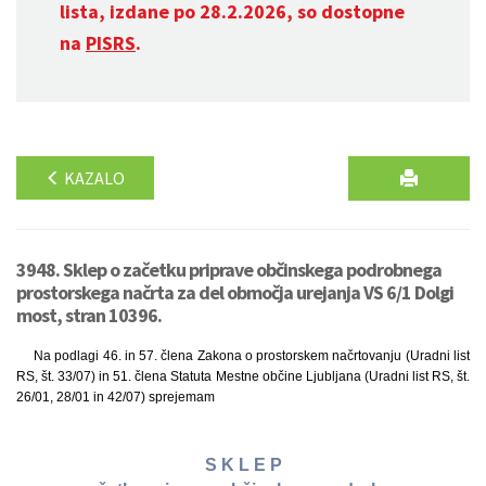
lista, izdane po 28.2.2026, so dostopne
na
PISRS
.
KAZALO
3948. Sklep o začetku priprave občinskega podrobnega
prostorskega načrta za del območja urejanja VS 6/1 Dolgi
most, stran 10396.
Na podlagi 46. in 57. člena Zakona o prostorskem načrtovanju (Uradni list
RS, št. 33/07) in 51. člena Statuta Mestne občine Ljubljana (Uradni list RS, št.
26/01, 28/01 in 42/07) sprejemam
S K L E P