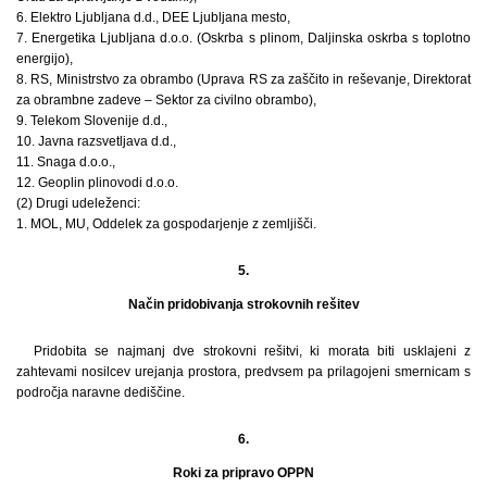
6. Elektro Ljubljana d.d., DEE Ljubljana mesto,
7. Energetika Ljubljana d.o.o. (Oskrba s plinom, Daljinska oskrba s toplotno
energijo),
8. RS, Ministrstvo za obrambo (Uprava RS za zaščito in reševanje, Direktorat
za obrambne zadeve – Sektor za civilno obrambo),
9. Telekom Slovenije d.d.,
10. Javna razsvetljava d.d.,
11. Snaga d.o.o.,
12. Geoplin plinovodi d.o.o.
(2) Drugi udeleženci:
1. MOL, MU, Oddelek za gospodarjenje z zemljišči.
5.
Način pridobivanja strokovnih rešitev
Pridobita se najmanj dve strokovni rešitvi, ki morata biti usklajeni z
zahtevami nosilcev urejanja prostora, predvsem pa prilagojeni smernicam s
področja naravne dediščine.
6.
Roki za pripravo OPPN