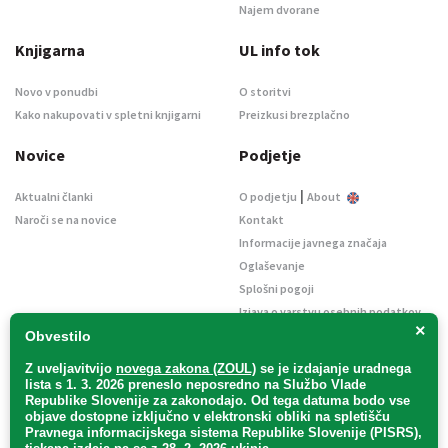
Najem dvorane
Knjigarna
UL info tok
Novo v ponudbi
O storitvi
Kako nakupovati v spletni knjigarni
Preizkusi brezplačno
Novice
Podjetje
|
Aktualni članki
O podjetju
About
Naroči se na novice
Kontakt
Informacije javnega značaja
Oglaševanje
Splošni pogoji
Izjava o varstvu osebnih podatkov
×
E-dražbe
Obvestilo
Z uveljavitvijo
novega zakona (ZOUL)
se je
izdajanje uradnega
lista s 1. 3. 2026 preneslo
neposredno
na Službo Vlade
Republike Slovenije za zakonodajo
. Od tega datuma bodo vse
objave dostopne izključno v elektronski obliki na spletišču
Pravnega informacijskega sistema Republike Slovenije (PISRS),
Uradni list d. o. o. – v likvidaciji / Vse pravice pridržane.