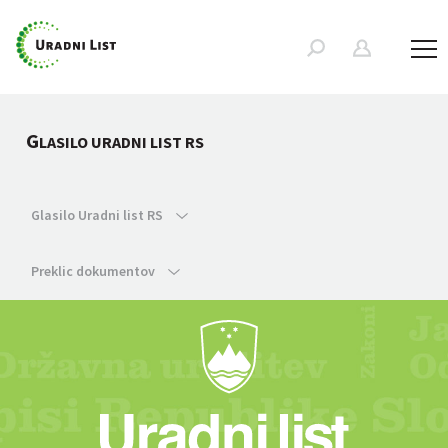
G
LASILO URADNI LIST RS
Glasilo Uradni list RS
Preklic dokumentov