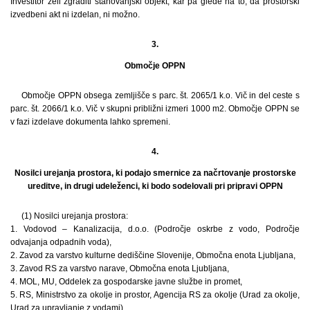
Investitor želi zgraditi stanovanjski objekt, kar pa glede na to, da prostorski
izvedbeni akt ni izdelan, ni možno.
3.
Območje OPPN
Območje OPPN obsega zemljišče s parc. št. 2065/1 k.o. Vič in del ceste s
parc. št. 2066/1 k.o. Vič v skupni približni izmeri 1000 m2. Območje OPPN se
v fazi izdelave dokumenta lahko spremeni.
4.
Nosilci urejanja prostora, ki podajo smernice za načrtovanje prostorske
ureditve, in drugi udeleženci, ki bodo sodelovali pri pripravi OPPN
(1) Nosilci urejanja prostora:
1. Vodovod – Kanalizacija, d.o.o. (Področje oskrbe z vodo, Področje
odvajanja odpadnih voda),
2. Zavod za varstvo kulturne dediščine Slovenije, Območna enota Ljubljana,
3. Zavod RS za varstvo narave, Območna enota Ljubljana,
4. MOL, MU, Oddelek za gospodarske javne službe in promet,
5. RS, Ministrstvo za okolje in prostor, Agencija RS za okolje (Urad za okolje,
Urad za upravljanje z vodami),