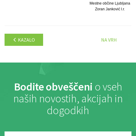
Mestne občine Ljubljana
Zoran Janković l.r.
KAZALO
NA VRH
Bodite obveščeni
o vseh
naših novostih, akcijah in
dogodkih