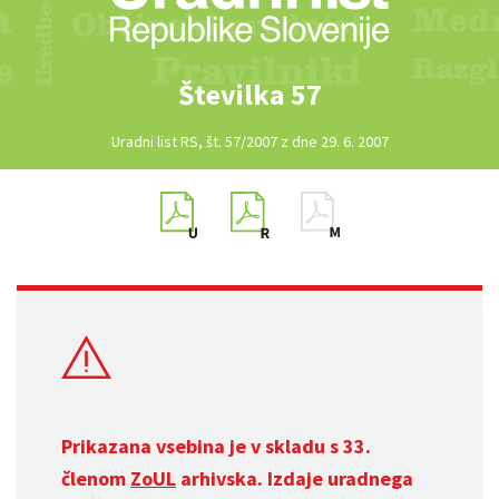
Številka 57
Uradni list RS, št. 57/2007 z dne 29. 6. 2007
Prikazana vsebina je v skladu s 33.
členom
ZoUL
arhivska. Izdaje uradnega