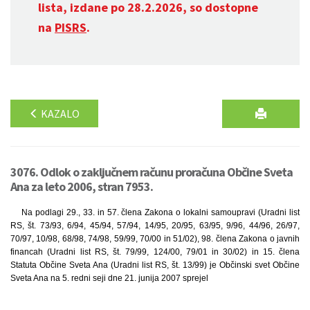
lista, izdane po 28.2.2026, so dostopne
na
PISRS
.
KAZALO
3076. Odlok o zaključnem računu proračuna Občine Sveta
Ana za leto 2006, stran 7953.
Na podlagi 29., 33. in 57. člena Zakona o lokalni samoupravi (Uradni list
RS, št. 73/93, 6/94, 45/94, 57/94, 14/95, 20/95, 63/95, 9/96, 44/96, 26/97,
70/97, 10/98, 68/98, 74/98, 59/99, 70/00 in 51/02), 98. člena Zakona o javnih
financah (Uradni list RS, št. 79/99, 124/00, 79/01 in 30/02) in 15. člena
Statuta Občine Sveta Ana (Uradni list RS, št. 13/99) je Občinski svet Občine
Sveta Ana na 5. redni seji dne 21. junija 2007 sprejel