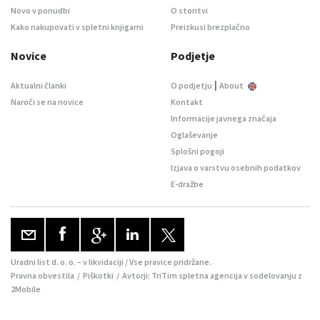
Novo v ponudbi
O storitvi
Kako nakupovati v spletni knjigarni
Preizkusi brezplačno
Novice
Podjetje
|
Aktualni članki
O podjetju
About
Naroči se na novice
Kontakt
Informacije javnega značaja
Oglaševanje
Splošni pogoji
Izjava o varstvu osebnih podatkov
E-dražbe
Uradni list d. o. o. – v likvidaciji / Vse pravice pridržane.
Pravna obvestila
/
Piškotki
/ Avtorji:
TriTim spletna agencija
v sodelovanju z
2Mobile