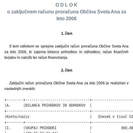
O D L O K
o zaključnem računu proračuna Občina Sveta Ana za
leto 2006
1. člen
S tem odlokom se sprejme zaključni račun proračuna Občine Sveta Ana
za leto 2006, ki zajema bilanco prihodkov in odhodkov, račun finančnih
terjatev in naložb ter račun financiranja.
2. člen
Zaključni račun proračuna Občine Sveta Ana za leto 2006 je realiziran v
naslednjih zneskih:
+--------+-------------------------------+---------------------+
|A.      |BILANCA PRIHODKOV IN ODHODKOV  |                     |
+----------------------------------------+---------------------+
|Konto/naziv                             |   Znesek v tisoč SIT|
+--------+-------------------------------+---------------------+
|I.      |SKUPAJ PRIHODKI                |              360.485|
|        |(70+71+72+73+74)               |                     |
+--------+-------------------------------+---------------------+
|        |TEKOČI PRIHODKI (70+71)        |              123.813|
+--------+-------------------------------+---------------------+
|70      |DAVČNI PRIHODKI                |               87.739|
+--------+-------------------------------+---------------------+
|        |700 Davki na dohodek in dobiček|               65.868|
+--------+-------------------------------+---------------------+
|        |703 Davki na premoženje        |                8.287|
+--------+-------------------------------+---------------------+
|        |704 Domači davki na blago in   |               13.584|
|        |storitve                       |                     |
+--------+-------------------------------+---------------------+
|71      |NEDAVČNI PRIHODKI              |               36.074|
+--------+-------------------------------+---------------------+
|        |710 Udeležba na dobičku in     |                8.336|
|        |dohodki od premoženja          |                     |
+--------+-------------------------------+---------------------+
|        |711 Takse in pristojbine       |                  312|
+--------+-------------------------------+---------------------+
|        |712 Denarne kazni              |                  330|
+--------+-------------------------------+---------------------+
|        |713 Prihodki od prodaje blaga  |               15.486|
|        |in storitev                    |                     |
+--------+-------------------------------+---------------------+
|        |714 Drugi nedavčni prihodki    |               11.610|
+--------+-------------------------------+---------------------+
|72      |KAPITALSKI PRIHODKI            |                  329|
+--------+-------------------------------+---------------------+
|        |720 Prihodki od prodaje        |                    0|
|        |osnovnih sredstev              |                     |
+--------+-------------------------------+---------------------+
|        |721 Prihodki od prodaje zalog  |                    0|
+--------+-------------------------------+---------------------+
|        |722 Prihodki od prodaje        |                  329|
|        |zemljišč                       |                     |
|        |in nematerialnega premoženja   |                     |
+--------+-------------------------------+---------------------+
|73      |PREJETE DONACIJE               |                  350|
+--------+-------------------------------+---------------------+
|        |730 Prejete donacije iz domačih|                  350|
|        |virov                          |                     |
+--------+-------------------------------+---------------------+
|        |731 Prejete donacije iz tujine |                    0|
+--------+-------------------------------+---------------------+
|74      |TRANSFERNI PRIHODKI            |              235.993|
+--------+-------------------------------+---------------------+
|        |740 Transferni prihodki iz     |              235.993|
|        |drugih                         |                     |
|        |javnofinančnih institucij      |                     |
+--------+-------------------------------+---------------------+
|II.     |SKUPAJ ODHODKI (40+41+42+43)   |              444.462|
+--------+-------------------------------+---------------------+
|40      |TEKOČI ODHODKI                 |               85.368|
+--------+-------------------------------+---------------------+
|        |400 Plače in drugi izdatki     |               20.957|
|        |zaposlenim                     |                     |
+--------+-------------------------------+---------------------+
|        |401 Prispevki delodajalcev za  |                3.331|
|        |socialno varnost               |                     |
+--------+-------------------------------+---------------------+
|        |402 Izdatki za blago in        |               59.926|
|        |storitve                       |                     |
+--------+-------------------------------+---------------------+
|        |403 Plačila domačih obresti    |                  855|
+--------+-------------------------------+---------------------+
|        |409 Rezerve                    |                  300|
+--------+-------------------------------+---------------------+
|41      |TEKOČI TRANSFERI               |              110.000|
+--------+-------------------------------+---------------------+
|        |410 Subvencije                 |                5.632|
+--------+-------------------------------+---------------------+
|        |411 Transferi posameznikom     |               25.308|
|        |in gospodinjstvom              |                     |
+--------+-------------------------------+---------------------+
|        |412 Transferi neprofitnim      |                5.287|
|        |organizacijam                  |                     |
|        |in ustanovam                   |                     |
+--------+-------------------------------+---------------------+
|        |413 Drugi tekoči domači        |               73.774|
|        |transferi                      |                     |
+--------+-------------------------------+---------------------+
|42      |INVESTICIJSKI ODHKODKI         |              237.092|
+--------+-------------------------------+---------------------+
|        |420 Nakup in gradnja osnovnih  |              237.092|
|        |sredstev                       |                     |
+--------+-------------------------------+---------------------+
|43      |INVESTICIJSKI TRANSFERI        |               12.002|
+--------+-------------------------------+---------------------+
|        |431 Investicijski transferi    |                1.270|
|        |pravnim in fizičnim osebam     |                     |
+--------+-------------------------------+---------------------+
|        |432 Investicijski transferi    |               10.732|
|        |proračunskim uporabnikom       |                     |
+--------+-------------------------------+---------------------+
|III.    |PRORAČUNSKI PRIMANKLJAJ(I.-II.)|              -83.977|
|        |(PRORAČUNSKI PRESEŽEK)         |                     |
+--------+-------------------------------+---------------------+
|        |                               |                     |
+--------+-------------------------------+---------------------+
|B.      |RAČUN FINANČNIH TERJATEV IN    |                     |
|        |NALOŽB                         |                     |
+--------+-------------------------------+---------------------+
|IV.     |PREJETA VRAČILA DANIH POSOJIL  |                2.000|
|        |IN PRODAJA KAPITALSKIH DELEŽEV |                     |
|        |(750+751+752)                  |                     |
+--------+-------------------------------+---------------------+
|75      |PREJETA VRAČILA DANIH POSOJIL  |                2.000|
+--------+-------------------------------+---------------------+
|        |750 Prejeta vračila danih      |                2.000|
|        |posojil                        |                     |
+--------+-------------------------------+---------------------+
|V.      |DANA POSOILA IN POVEČANJE      |                    0|
|        |KAPITALSKIH DELEŽEV            |                     |
|        |(440+441+442)                  |                     |
+--------+-------------------------------+---------------------+
|44      |DANA POSOJILA IN POVEČANJE     |                    0|
|        |KAPITALSKIH DELEŽEV            |                     |
+--------+-------------------------------+---------------------+
|VI.     |PREJETA MINUS DANA POSOJILA IN |                2.000|
|        |SPREMEMBE KAPITALSKIH DELEŽEV  |                     |
|        |(IV.-V.) DANIH POSOJIL (I.+IV.)|                     |
|        |- (II.+V.)                     |                     |
+--------+-------------------------------+---------------------+
|VII.    |SKUPNI PRESEŽEK (PRIMANJKLJAJ) |              -81.977|
|        |PRIHODKI MINUS ODHODKI TER     |                     |
|        |SALDO PREJETIH IN DANIH POSOJIL|                     |
|        |(I.+IV)-(II.+V.)               |                     |
+--------+-------------------------------+---------------------+
|        |                               |                     |
+--------+-------------------------------+---------------------+
|C.      |RAČUN FINANCIRANJA             |                     |
+--------+-------------------------------+---------------------+
|VIII.   |ZADOLŽEVANJE (500)             |                    0|
+--------+-------------------------------+---------------------+
|50      |ZADOLŽEVANJE                   |                    0|
+--------+-------------------------------+---------------------+
|        |50 Domače zadolževanje         |                    0|
+--------+-------------------------------+---------------------+
|IX.     |ODPLAČILO DOLGA (550)          |                7.575|
+--------+-------------------------------+---------------------+
|55      |ODPLAČILO DOLGA                |                7.575|
+--------+-------------------------------+---