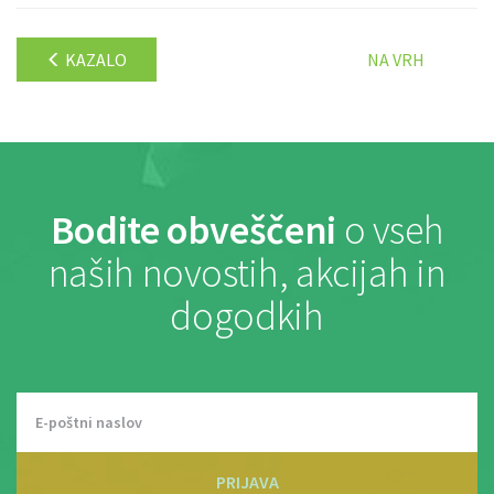
KAZALO
NA VRH
Bodite obveščeni
o vseh
naših novostih, akcijah in
dogodkih
PRIJAVA