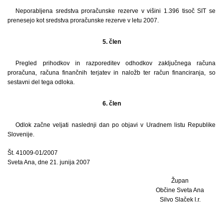
Neporabljena sredstva proračunske rezerve v višini 1.396 tisoč SIT se
prenesejo kot sredstva proračunske rezerve v letu 2007.
5. člen
Pregled prihodkov in razporeditev odhodkov zaključnega računa
proračuna, računa finančnih terjatev in naložb ter račun financiranja, so
sestavni del tega odloka.
6. člen
Odlok začne veljati naslednji dan po objavi v Uradnem listu Republike
Slovenije.
Št. 41009-01/2007
Sveta Ana, dne 21. junija 2007
Župan
Občine Sveta Ana
Silvo Slaček l.r.