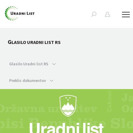
G
LASILO URADNI LIST RS
Glasilo Uradni list RS
Preklic dokumentov